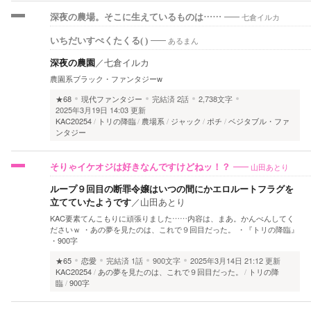
七倉イルカ
深夜の農場。そこに生えているものは……
あるまん
いちだいすぺくたくる( )
深夜の農園
／
七倉イルカ
農園系ブラック・ファンタジーw
★68
現代ファンタジー
完結済
2話
2,738文字
2025年3月19日 14:03 更新
KAC20254
トリの降臨
農場系
ジャック
ポチ
ベジタブル・ファ
ンタジー
山田あとり
そりゃイケオジは好きなんですけどねッ！？
ループ９回目の断罪令嬢はいつの間にかエロルートフラグを
立てていたようです
／
山田あとり
KAC要素てんこもりに頑張りました……内容は、まあ。かんべんしてく
ださいｗ ・あの夢を見たのは、これで９回目だった。 ・『トリの降臨』
・900字
★65
恋愛
完結済
1話
900文字
2025年3月14日 21:12 更新
KAC20254
あの夢を見たのは、これで９回目だった。
トリの降
臨
900字