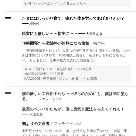
団円
ハッピーエンド
カクヨムオンリー
たまにはしっかり寝て、疲れた体を労ってあげませんか？
梅竹松
大河井あき
現実にも欲しい……切実に……
10時間寝たら宿泊料が無料になる旅館
／
梅竹松
『10時間睡眠チャレンジ』なるものが存在する少し変わった旅館。 ルー
ルは非常にシンプルで、10時間以上眠ると、宿泊料が無料になるらし
い。 もともとは「仕事や観光で疲れた宿泊客にし…
★94
現代ドラマ
完結済
1話
3,089文字
2025年3月20日 12:07 更新
KAC20255
天下無双
ダンス
布団
トリの降臨
僕の優しい文通相手たち……彼らのためにも、僕は闇に堕ち
ファラドゥンガ
る。
最高のペンパルたちが、僕に勇気と魔法を与えてくれる！
木山喬鳥
闇よりの文通者
／
ファラドゥンガ
山田野マサキ、中学二年生。 彼には特殊な文通相手がいた。 相談に乗っ
てくれる優しい大人たちの導きにより、彼はいじめっ子に復讐を果た