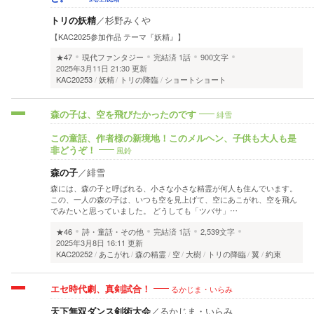
トリの妖精
／
杉野みくや
【KAC2025参加作品 テーマ『妖精』】
★47
現代ファンタジー
完結済
1話
900文字
2025年3月11日 21:30 更新
KAC20253
妖精
トリの降臨
ショートショート
緋雪
森の子は、空を飛びたかったのです
この童話、作者様の新境地！このメルヘン、子供も大人も是
風鈴
非どうぞ！
森の子
／
緋雪
森には、森の子と呼ばれる、小さな小さな精霊が何人も住んでいます。
この、一人の森の子は、いつも空を見上げて、空にあこがれ、空を飛ん
でみたいと思っていました。 どうしても「ツバサ」…
★46
詩・童話・その他
完結済
1話
2,539文字
2025年3月8日 16:11 更新
KAC20252
あこがれ
森の精霊
空
大樹
トリの降臨
翼
約束
るかじま・いらみ
エセ時代劇、真剣試合！
天下無双ダンス剣術大会
／
るかじま・いらみ