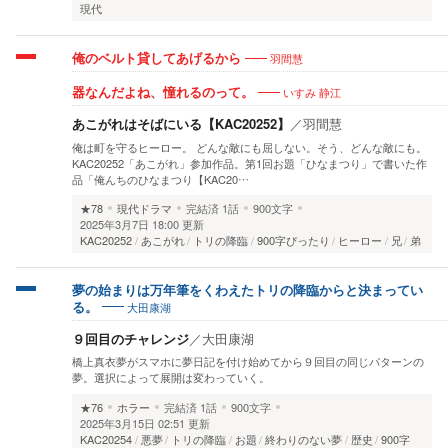
現代
羽間慧
俺のベルト貸してあげるから
いすみ 静江
器なんだよね、憧れるのって。
あこがれはそばにいる【KAC20252】
／
羽間慧
俺は町を守るヒーロー。 どんな敵にも屈しない。そう、どんな敵にも。
KAC20252「あこがれ」参加作品。第1回お題「ひなまつり」で書いた作
品「俺んちのひなまつり【KAC20…
★78
現代ドラマ
完結済
1話
900文字
2025年3月7日 18:00 更新
KAC20252
あこがれ
トリの降臨
900字ぴったり
ヒーロー
兄
弟
夢の始まりは万年筆をくわえたトリの降臨からと決まってい
大田康湖
る。
９回目のチャレンジ
／
大田康湖
橋上真衣夢がスマホに夢日記を付け始めてから９回目の同じパターンの
夢。選択によって展開は変わっていく。
★76
ホラー
完結済
1話
900文字
2025年3月15日 02:51 更新
KAC20254
悪夢
トリの降臨
お題
終わりのない夢
歴史
900字