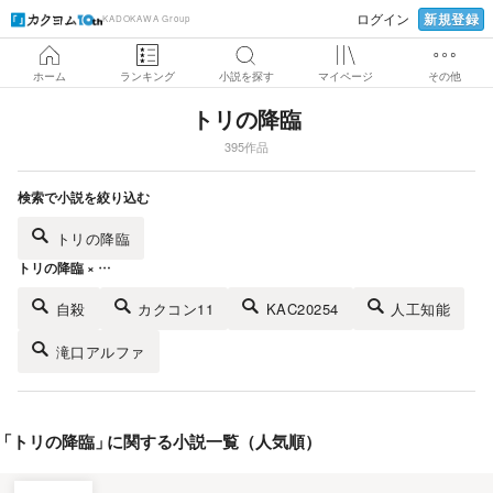
新規登録
ログイン
KADOKAWA Group
ホーム
ランキング
小説を探す
マイページ
その他
トリの降臨
395作品
検索で小説を絞り込む
トリの降臨
トリの降臨 × …
自殺
カクコン11
KAC20254
人工知能
滝口アルファ
「
トリの降臨
」
に関する小説一覧（人気順）