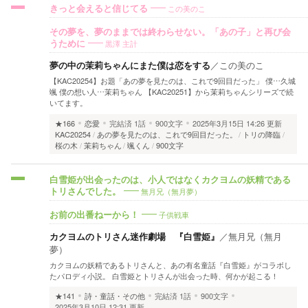
この美のこ
きっと会えると信じてる
その夢を、夢のままでは終わらせない。「あの子」と再び会
黒澤 主計
うために
夢の中の茉莉ちゃんにまた僕は恋をする
／
この美のこ
【KAC20254】お題「あの夢を見たのは、これで9回目だった」 僕…久城
颯 僕の想い人…茉莉ちゃん 【KAC20251】から茉莉ちゃんシリーズで続
いてます。
★166
恋愛
完結済
1話
900文字
2025年3月15日 14:26 更新
KAC20254
あの夢を見たのは、これで9回目だった。
トリの降臨
桜の木
茉莉ちゃん
颯くん
900文字
白雪姫が出会ったのは、小人ではなくカクヨムの妖精である
無月兄（無月夢）
トリさんでした。
子供戦車
お前の出番ねーから！
カクヨムのトリさん迷作劇場 『白雪姫』
／
無月兄（無月
夢）
カクヨムの妖精であるトリさんと、あの有名童話『白雪姫』がコラボし
たパロディ小説。 白雪姫とトリさんが出会った時、何かが起こる！
★141
詩・童話・その他
完結済
1話
900文字
2025年3月10日 12:31 更新