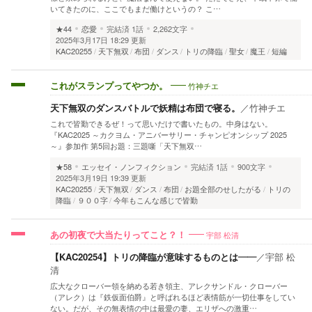
いてきたのに、ここでもまだ働けというの？ こ…
★44
恋愛
完結済
1話
2,262文字
2025年3月17日 18:29 更新
KAC20255
天下無双
布団
ダンス
トリの降臨
聖女
魔王
短編
竹神チエ
これがスランプってやつか。
天下無双のダンスバトルで妖精は布団で寝る。
／
竹神チエ
これで皆勤できるぜ！って思いだけで書いたもの。中身はない。
『KAC2025 ～カクヨム・アニバーサリー・チャンピオンシップ 2025
～』参加作 第5回お題：三題噺「天下無双…
★58
エッセイ・ノンフィクション
完結済
1話
900文字
2025年3月19日 19:39 更新
KAC20255
天下無双
ダンス
布団
お題全部のせしたがる
トリの
降臨
９００字
今年もこんな感じで皆勤
宇部 松清
あの初夜で大当たりってこと？！
【KAC20254】トリの降臨が意味するものとは――
／
宇部 松
清
広大なクローバー領を納める若き領主、アレクサンドル・クローバー
（アレク）は『鉄仮面伯爵』と呼ばれるほど表情筋が一切仕事をしてい
ない。だが、その無表情の中は最愛の妻、エリザへの激重…