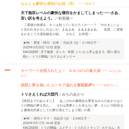
陽咲乃
なんとも豪快な遅刻のお話（笑）
天下無双レベルの豪快な寝坊をかましてしまった――さあ、
言い訳を考えよう。
／
初美陽一
二度寝の快感を、キミは知っているだろうか――？ 「やかましいよ」
と言われるかもしれないが、まあまあ、まあまあまあ。 此度、二度寝
をかまして大遅刻確定の彼。 されど、お布団…
★96
歴史・時代・伝奇
完結済
1話
2,146文字
2025年3月23日 12:02 更新
KAC20255
天下無双
ダンス
布団
いいから早よ起きろ
関ヶ原の
戦い
トリの降臨
カクヨムオンリー
みちのあ
キーワード全部入れたよ！ KAC2025の集大成
かり
神霊刃シン
挑戦と夢を描いたユーモア溢れる奮闘劇🌈✨
トリさえくれば大団円
／
みちのあかり
【前回までのあらすじ】 あこがれの書籍化を夢見るみちのあかりはト
リの降臨の夢を見た。 それは悪夢としか言えない夢。さらに10回見る
と書籍化作家としての夢が潰えてしまう呪いの悪…
★90
現代ドラマ
完結済
1話
2,049文字
2025年3月17日 16:46 更新
KAC20255
トリの降臨
コメディ
トリのストラップ
カクヨム
大