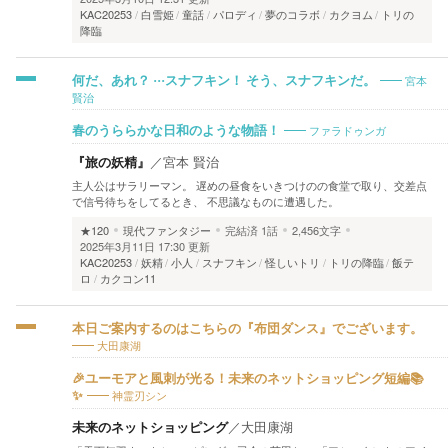
KAC20253
白雪姫
童話
パロディ
夢のコラボ
カクヨム
トリの
降臨
宮本
何だ、あれ？ ···スナフキン！ そう、スナフキンだ。
賢治
ファラドゥンガ
春のうららかな日和のような物語！
『旅の妖精』
／
宮本 賢治
主人公はサラリーマン。 遅めの昼食をいきつけのの食堂で取り、交差点
で信号待ちをしてるとき、 不思議なものに遭遇した。
★120
現代ファンタジー
完結済
1話
2,456文字
2025年3月11日 17:30 更新
KAC20253
妖精
小人
スナフキン
怪しいトリ
トリの降臨
飯テ
ロ
カクコン11
本日ご案内するのはこちらの『布団ダンス』でございます。
大田康湖
🎉ユーモアと風刺が光る！未来のネットショッピング短編📚
神霊刃シン
✨
未来のネットショッピング
／
大田康湖