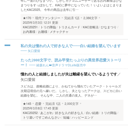
年に一度のひなまつり。 しかしカクヨムユーザーであるお内裏様はひな
まつりをすっぽかして、KACに夢中になっていた！ いよいよはじまりま
したKAC2025。 今年の商品は去年に引…
★170
現代ファンタジー
完結済
1話
2,386文字
2025年3月3日 12:31 更新
KAC20251
トリの降臨
トリさんカード
KAC攻略法
ひなまつり
お内裏様
お雛様
メチャクチャ
私の夫は憧れの人で好きな人で――白い結婚を望んでいます
矢口愛留
たった2000文字で、読み甲斐たっぷりの異世界恋愛ストーリ
綾森れん👑音声ドラマDLsite販売中
ー！
憧れの人と結婚しましたが夫は離縁を望んでいるようです
／
矢口愛留
スピカは、政略結婚により、かねてから憧れていたアーク・トゥールズ
次期辺境伯の元へ嫁いだ。 しかし、夫となったアークは、スピカに白い
結婚を望む。 そんな中、二人の共通の友人、デネが…
★145
恋愛
完結済
1話
2,000文字
2025年3月8日 17:45 更新
KAC20252
あこがれ
好きな人の好きな人
白い結婚
トリの降臨
トリ違いですごめんなさい
短編
ハッピーエンド