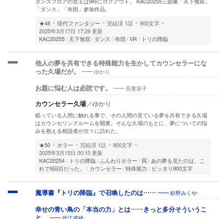
ダンスフロアの女王は9時にログアウト。 KAC20255三題噺「天下無双」
「ダンス」「布団」参加作品。
★48
現代ファンタジー
完結済
1話
900文字
2025年3月17日 17:29 更新
KAC20255
天下無双
ダンス
布団
VR
トリの降臨
他人の夢を共有できる特殊能力を生かしてカウンセラーにな
ゆかり
った久場だが。
吾妻栄子
お題に悩む人は必読です。
カウンセラー久場
／
ゆかり
眠っている人間に触れる事で、その人間の見ている夢を共有できる久場
はカウンセリングルームを開業。そんな久場のもとに、夢についての悩
みを抱える相談者が次々に訪れた。
★50
ホラー
完結済
1話
900文字
2025年3月15日 00:10 更新
KAC20254
トリの降臨
ふんわりホラー
罠
あの夢を見たのは、こ
れで9回目だった。
カウンセラー
特殊能力
ピッタリ900文字
杉野みくや
魔導書『トリの降臨』で召喚したのは……
幸せの青い鳥の「本当の力」とは……きっと多分そういうこ
武江成緒
と。