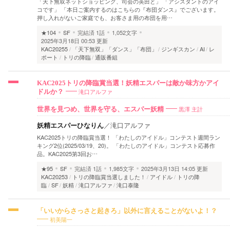
「天下無双ネットショッピング、司会の英田と」 「アシスタントのアイ
コです」 「本日ご案内するのはこちらの『布団ダンス』でございます。
押し入れがないご家庭でも、お客さま用の布団を用…
★104
SF
完結済
1話
1,052文字
2025年3月18日 00:53 更新
KAC20255
「天下無双」「ダンス」「布団」
ジンギスカン
AI
レ
ポート
トリの降臨
通販番組
KAC2025トリの降臨賞当選！妖精エスパーは敵か味方かアイ
滝口アルファ
ドルか？
黒澤 主計
世界を見つめ、世界を守る、エスパー妖精
妖精エスパーひなりん
／
滝口アルファ
KAC2025トリの降臨賞当選！ 「わたしのアイドル」コンテスト週間ラン
キング2位(2025/03/19、20)。 「わたしのアイドル」コンテスト応募作
品。KAC2025第3回お…
★95
SF
完結済
1話
1,985文字
2025年3月13日 14:05 更新
KAC20253
トリの降臨賞当選しました！
アイドル
トリの降
臨
SF
妖精
滝口アルファ
滝口泰隆
「いいからさっさと起きろ」以外に言えることがないよ！？
初美陽一