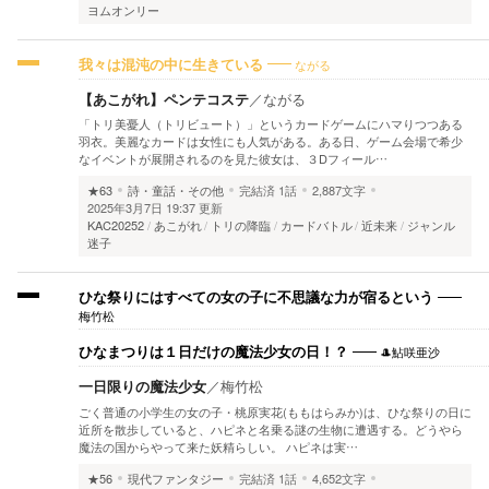
ヨムオンリー
ながる
我々は混沌の中に生きている
【あこがれ】ペンテコステ
／
ながる
「トリ美憂人（トリビュート）」というカードゲームにハマりつつある
羽衣。美麗なカードは女性にも人気がある。ある日、ゲーム会場で希少
なイベントが展開されるのを見た彼女は、３Dフィール…
★63
詩・童話・その他
完結済
1話
2,887文字
2025年3月7日 19:37 更新
KAC20252
あこがれ
トリの降臨
カードバトル
近未来
ジャンル
迷子
ひな祭りにはすべての女の子に不思議な力が宿るという
梅竹松
🎩鮎咲亜沙
ひなまつりは１日だけの魔法少女の日！？
一日限りの魔法少女
／
梅竹松
ごく普通の小学生の女の子・桃原実花(ももはらみか)は、ひな祭りの日に
近所を散歩していると、ハピネと名乗る謎の生物に遭遇する。どうやら
魔法の国からやって来た妖精らしい。 ハピネは実…
★56
現代ファンタジー
完結済
1話
4,652文字