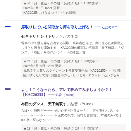
★60
詩・童話・その他
完結済
1話
1,101文字
2025年3月3日 16:21 更新
KAC20251
ひなまつり
トリの降臨
ただのネコ
席取りしている関取から席を取り上げろ！
セキトリとシリトリ
／
ただのネコ
電車の中で優先席を占有する関取。高齢者な俺は、席に座るため関取と
しりとり勝負を開始する！ KAC2025の5回目の三題噺「天下無双」「ダ
ンス」「布団」対応作かつ「トリの降臨」賞…
★59
詩・童話・その他
完結済
1話
900文字
2025年3月20日 12:56 更新
尻鳥文学大賞リスクインベントリ賞受賞作品
KAC20255
トリの降
臨
ぴったりで賞
お題全部のせ
しりとり
ダジャレ
ぬいぐるみ
よし！こうなったら、アレで攻めてみましょうか？！
結音（Yuine）
【KAC20255】
布団のダンス、天下無双す
／
結音（Yuine）
もはや、無理ゲー…… その心境を語りませう！ 五七五七七で。 ⊹ ࣪˖
┈┈ ˖ ࣪⊹ ┈┈⊹ ࣪˖ ┈┈˖ ࣪⊹ 苦肉の策で、目指せ皆勤賞。 本編のみ※では
900字に至らなかっ…
★52
詩・童話・その他
完結済
5話
1,137文字