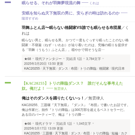
くれは
眠らせる、それが羽舞夢現流の舞
安眠を知らぬ天下無双の男に、安らぎの時は訪れるのか
陽澄すずめ
羽舞ふとん店〜眠らない格闘家VS誰でも眠らせる布団屋
／
く
れは
眠らない男と、眠らせる男。 かつて一度もぐっすり眠ったことのない格
闘家・不寝巌（ねず・いわお）が辿り着いたのは、究極の眠りを提供す
る「羽舞（うもう）ふとん店」。穏やかで弱そうな店…
★68
現代ファンタジー
完結済
1話
3,784文字
2025年3月20日 13:50 更新
KAC20255
天下無双
ダンス
布団
トリの降臨
格闘家
現代日本
【KAC20255】トリの降臨ダンス？ 誰だそんな事考えた
無雲律人
奴。俺だよ！
俺はそのダンスを踊りたくないっ！
／
無雲律人
KAC20255、三題噺『天下無双』『ダンス』『布団』で書いたお話です。
俺は作家だ。拙作『トリの降臨』は300万部を超えるベストセラーだ。
ある日のパーティーで、俺は『トリの降…
★66
現代ドラマ
完結済
1話
1,045文字
2025年3月17日 13:09 更新
KAC20255
三題噺
天下無双
ダンス
布団
トリの降臨
短編
カク