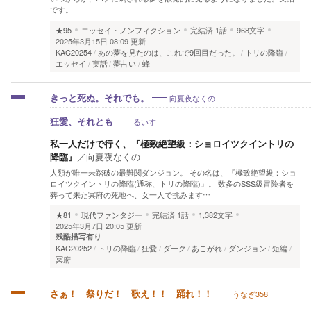
です。
★95
エッセイ・ノンフィクション
完結済
1話
968文字
2025年3月15日 08:09 更新
KAC20254
あの夢を見たのは、これで9回目だった。
トリの降臨
エッセイ
実話
夢占い
蜂
向夏夜なくの
きっと死ぬ。それでも。
るいす
狂愛、それとも
私一人だけで行く、『極致絶望級：ショロイツクイントリの
降臨』
／
向夏夜なくの
人類が唯一未踏破の最難関ダンジョン。 その名は、『極致絶望級：ショ
ロイツクイントリの降臨(通称、トリの降臨)』。 数多のSSS級冒険者を
葬って来た冥府の死地へ、女一人で挑みます…
★81
現代ファンタジー
完結済
1話
1,382文字
2025年3月7日 20:05 更新
残酷描写有り
KAC20252
トリの降臨
狂愛
ダーク
あこがれ
ダンジョン
短編
冥府
うなぎ358
さぁ！ 祭りだ！ 歌え！！ 踊れ！！