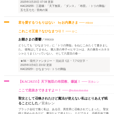
2025年3月20日 07:08 更新
KAC20255
三題噺
「天下無双」「ダンス」「布団」
トリの降臨
五七五七七
苦肉の策
micco
君を愛するつもりはない byお内裏さま
かこ
これこそ王道？なひなまつり！
お雛さまの憂鬱
／
micco
どうしても「ひなまつり」に「トリの降臨」をねじこみたくて書きまし
た。 後悔はしてません。 雛人形の寿子≪ヒサコ≫は、夫の兼良≪カネヨ
シ≫とうまくいっていない。 そして六度目の春…
★56
現代ファンタジー
完結済
1話
7,712文字
2025年3月6日 23:02 更新
KAC20251
ひなまつり
トリの降臨
宮永レン
【KAC20255】天下無双の布団教、爆誕！
@sulusulusulus
ここで息抜きできますよー！
聖女として召喚されたけど魔法が使えない私はとりあえず眠
ることにした
／
宮永レン
ブラック会社で働く私は、ある日、異世界に召喚されてしまった。 聖女
様と崇められるけど、魔法なんて使えない。 ただでさえ、不眠不休で働