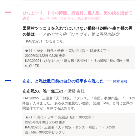
ひなまつり、トリの降臨、因習村、雛人形、男の娘を混ぜて
めぐすり@『ひきブイ』第２巻発売決定
みた
因習村ツッコミを入れてはいけない雛祭り24時〜生き雛の男
の娘は……
／
めぐすり@『ひきブイ』第２巻発売決定
KAC20251「ひなまつり」
★44
歴史・時代・伝奇
完結済
4話
12,648文字
2025年3月22日 02:26 更新
KAC20251
ひなまつり
雛人形
因習村
トリの降臨
桃の節句
男
の娘
TS
保紫 奏杜
ああ、と私は数日前の自分の軽率さを呪った
ああ私の、唯一無二の
／
保紫 奏杜
KAC20255 三題噺『天下無双』『ダンス』『布団』参加作品。『トリの
降臨』入りました。 ある夜の他愛ない攻防。 短編「Mia」と同じ世界の
関連作ですが、単体でも読めます。 …
★71
現代ドラマ
完結済
1話
900文字
2025年3月18日 21:43 更新
KAC20255
三題噺『天下無双・ダンス・布団』
トリの降
臨
Mia
900文字ピッタリ