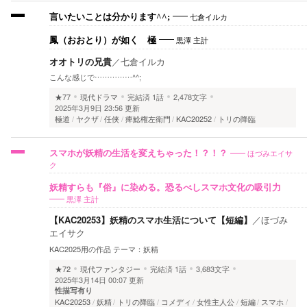
七倉イルカ
言いたいことは分かります^^;
黒澤 主計
鳳（おおとり）が如く 極
オオトリの兄貴
／
七倉イルカ
こんな感じで……………^^;
★77
現代ドラマ
完結済
1話
2,478文字
2025年3月9日 23:56 更新
極道
ヤクザ
任侠
痺鯰権左衛門
KAC20252
トリの降臨
ほづみエイサ
スマホが妖精の生活を変えちゃった！？！？
ク
妖精すらも『俗』に染める。恐るべしスマホ文化の吸引力
黒澤 主計
【KAC20253】妖精のスマホ生活について【短編】
／
ほづみ
エイサク
KAC2025用の作品 テーマ：妖精
★72
現代ファンタジー
完結済
1話
3,683文字
2025年3月14日 00:07 更新
性描写有り
KAC20253
妖精
トリの降臨
コメディ
女性主人公
短編
スマホ