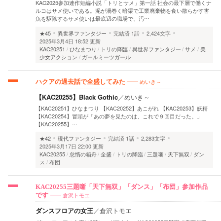
KAC2025参加連作短編小説「トリとサメ」第一話 社会の最下層で働くナ
ルコはサメ使いである。泥が渦巻く暗渠で工業廃棄物を食い散らかす害
魚を駆除するサメ使いは最底辺の職場で、汚…
★45
異世界ファンタジー
完結済
1話
2,424文字
2025年3月4日 18:52 更新
KAC20251
ひなまつり
トリの降臨
異世界ファンタジー
サメ
美
少女アクション
ガールミーツガール
めいき～
ハクアの過去話で全盛してみた
【KAC20255】Black Gothic
／
めいき～
【KAC20251】ひなまつり 【KAC20252】あこがれ 【KAC20253】妖精
【KAC20254】冒頭が「あの夢を見たのは、これで９回目だった。」
【KAC20255】…
★42
現代ファンタジー
完結済
1話
2,283文字
2025年3月17日 22:00 更新
KAC20255
怠惰の箱舟
全盛
トリの降臨
三題噺
天下無双
ダン
ス
布団
KAC20255三題噺「天下無双」「ダンス」「布団」参加作品
倉沢トモエ
です
ダンスフロアの女王
／
倉沢トモエ