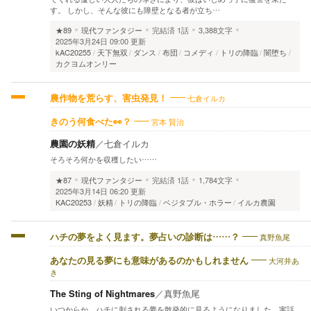
す。 しかし、そんな彼にも障壁となる者が立ち…
★89
現代ファンタジー
完結済
1話
3,388文字
2025年3月24日 09:00 更新
kAC20255
天下無双
ダンス
布団
コメディ
トリの降臨
闇堕ち
カクヨムオンリー
七倉イルカ
農作物を荒らす、害虫発見！
宮本 賢治
きのう何食べた👀？
農園の妖精
／
七倉イルカ
そろそろ何かを収穫したい……
★87
現代ファンタジー
完結済
1話
1,784文字
2025年3月14日 06:20 更新
KAC20253
妖精
トリの降臨
ベジタブル・ホラー
イルカ農園
真野魚尾
ハチの夢をよく見ます。夢占いの診断は……？
大河井あ
あなたの見る夢にも意味があるのかもしれません
き
The Sting of Nightmares
／
真野魚尾
いつからか、ハチに刺される夢を散発的に見るようになりました。実話