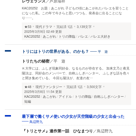
レヴェランス
／
芦原瑞祥
KAC20252 お題：あこがれ 子どもの頃にあこがれたバレエを習うこと
になった私。この年で今さらと思いつつも、発表会に出ることにな
り……。
★53
現代ドラマ
完結済
1話
3,139文字
2025年3月9日 02:49 更新
KAC20252
あこがれ
トリの降臨
バレエ
バレエ大好き
平 遊
トリにはトリの世界がある、のかも？
トリたちの秘密
／
平 遊
Ｋ大学には、ふしぎ現象同好会、なるものが存在する。 加来文乃と夜見
陽汰は、同好会のメンバーで、自称ふしぎハンター。 ふしぎな話を色々
と聞き集めている。 今回も陽汰が、友達の友…
★48
現代ファンタジー
完結済
1話
3,500文字
2025年3月8日 11:54 更新
KAC20252
あこがれ
アイドル
トリの降臨
自称ふしぎハンター
短編
最下層で働くサメ使いの少女が天空階級の少女と出会った
鳥辺野九
『トリとサメ』連作第一話 ひなまつり
／
鳥辺野九