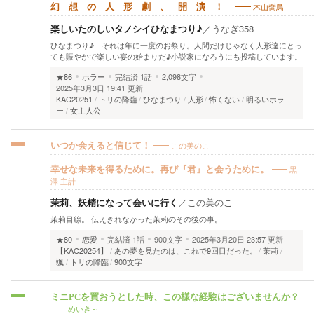
木山喬鳥
幻 想 の 人 形 劇 、 開 演 ！
楽しいたのしいタノシイひなまつり♪
／
うなぎ358
ひなまつり♪ それは年に一度のお祭り。人間だけじゃなく人形達にとっ
ても賑やかで楽しい宴の始まりだ♪小説家になろうにも投稿しています。
★86
ホラー
完結済
1話
2,098文字
2025年3月3日 19:41 更新
KAC20251
トリの降臨
ひなまつり
人形
怖くない
明るいホラ
ー
女主人公
この美のこ
いつか会えると信じて！
黒
幸せな未来を得るために。再び『君』と会うために。
澤 主計
茉莉、妖精になって会いに行く
／
この美のこ
茉莉目線。 伝えきれなかった茉莉のその後の事。
★80
恋愛
完結済
1話
900文字
2025年3月20日 23:57 更新
【KAC20254】
あの夢を見たのは、これで9回目だった。
茉莉
颯
トリの降臨
900文字
ミニPCを買おうとした時、この様な経験はございませんか？
めいき～