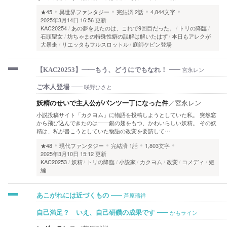
★45
異世界ファンタジー
完結済
2話
4,844文字
2025年3月14日 16:56 更新
KAC20254
あの夢を見たのは、これで9回目だった。
トリの降臨
石頭聖女
坊ちゃまの特殊性癖の誤解は解いたはず
本日もアレクが
大暴走
リエッタもフルスロットル
庭師ケビン登場
宮永レン
【KAC20253】――もう、どうにでもなれ！
咲野ひさと
ご本人登場
妖精のせいで主人公がパンツ一丁になった件
／
宮永レン
小説投稿サイト「カクヨム」に物語を投稿しようとしていた私。 突然窓
から飛び込んできたのは――銀の翅をもつ、かわいらしい妖精。 その妖
精は、私が書こうとしていた物語の改変を要請して…
★48
現代ファンタジー
完結済
1話
1,803文字
2025年3月10日 15:12 更新
KAC20253
妖精
トリの降臨
小説家
カクヨム
改変
コメディ
短
編
芦原瑞祥
あこがれには近づくもの
かもライン
自己満足？ いえ、自己研鑽の成果です