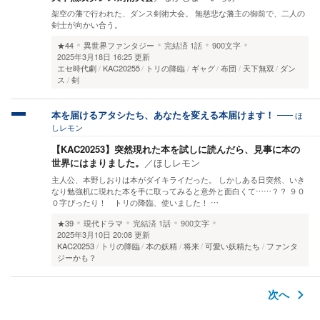
架空の藩で行われた、ダンス剣術大会。 無慈悲な藩主の御前で、二人の
剣士が向かい合う。
★44
異世界ファンタジー
完結済
1話
900文字
2025年3月18日 16:25 更新
エセ時代劇
KAC20255
トリの降臨
ギャグ
布団
天下無双
ダン
ス
剣
ほ
本を届けるアタシたち、あなたを変える本届けます！
しレモン
【KAC20253】突然現れた本を試しに読んだら、見事に本の
世界にはまりました。
／
ほしレモン
主人公、本野しおりは本がダイキライだった。 しかしある日突然、いき
なり勉強机に現れた本を手に取ってみると意外と面白くて……？？ ９０
０字ぴったり！ トリの降臨、使いました！ …
★39
現代ドラマ
完結済
1話
900文字
2025年3月10日 20:08 更新
KAC20253
トリの降臨
本の妖精
将来
可愛い妖精たち
ファンタ
ジーかも？
次へ