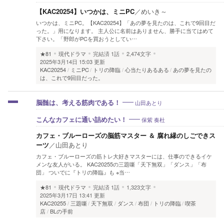
【KAC20254】いつかは、ミニPC
／
めいき～
いつかは、ミニPC。【KAC20254】「あの夢を見たのは、これで9回目だ
った。」用になります。 主人公に名前はありません、勝手に当てはめて
下さい。「野郎がPCを買おうとしてい…
★81
現代ドラマ
完結済
1話
2,474文字
2025年3月14日 15:03 更新
KAC20254
ミニPC
トリの降臨
心当たりあるある
あの夢を見たの
は、これで9回目だった。
山田あとり
脳髄は、考える筋肉である！
保紫 奏杜
こんなカフェに通い詰めたい！
カフェ・ブルーローズの脳筋マスター ＆ 腐れ縁のしごできス
ーツ
／
山田あとり
カフェ・ブルーローズの筋トレ大好きマスターには、仕事のできるイケ
メンな友人がいる。 KAC20255の三題噺「天下無双」「ダンス」「布
団」 ついでに『トリの降臨』も ※当…
★81
現代ドラマ
完結済
1話
1,323文字
2025年3月17日 13:41 更新
KAC20255
三題噺
天下無双
ダンス
布団
トリの降臨
喫茶
店
BLの手前