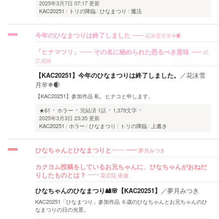
2025年3月7日 07:17 更新
KAC20251
トリの降臨
ひなまつり
魔法
花沫雪月🌸❄🌒
今年のひなまつりは終了しました
武
「ヒナマツリ」―― その名に秘められた恐るべき意味
江成緒
【KAC20251】今年のひなまつりは終了しました。
／
花沫雪
月🌸❄🌒
【KAC20251】参加作品 私、ヒナコと申します。
★61
ホラー
完結済
1話
1,379文字
2025年3月3日 23:35 更新
KAC20251
ホラー
ひなまつり
トリの降臨
上書き
夢月みつき
ひなちゃんとひなまつりと……
カクヨム投稿をしているお兄ちゃんに、ひなちゃんがおねだ
花京院 依道
りしたものとは？
ひなちゃんのひなまつり🎎🌸【KAC20251】
／
夢月みつき
KAC20251「ひなまつり」参加作品 ６歳のひなちゃんとお兄ちゃんのひ
なまつりの日の光景。