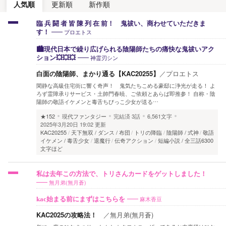
人気順
更新順
新作順
臨 兵 闘 者 皆 陳 列 在 前！ 鬼祓い、商わせていただきま
プロエトス
す！
🏙️現代日本で繰り広げられる陰陽師たちの痛快な鬼祓いアク
神霊刃シン
ション💥💥💥
白面の陰陽師、まかり通る【KAC20255】
／
プロエトス
閑静な高級住宅街に響く奇声！ 鬼気たちこめる豪邸に浄光が走る！ よ
ろず霊障承りサービス・土帥門春暁、ご依頼とあらば即推参！ 自称・陰
陽師の敬語イケメンと毒舌ちびっこ少女が送る…
★152
現代ファンタジー
完結済
3話
6,561文字
2025年3月20日 19:02 更新
KAC20255
天下無双 / ダンス / 布団
トリの降臨
陰陽師 / 式神
敬語
イケメン / 毒舌少女
退魔行
伝奇アクション
短編小説 / 全三話6300
文字ほど
私は去年この方法で、トリさんカードをゲットしました！
無月弟(無月蒼)
麻木香豆
kac始まる前にまずはこちらを
KAC2025の攻略法！
／
無月弟(無月蒼)