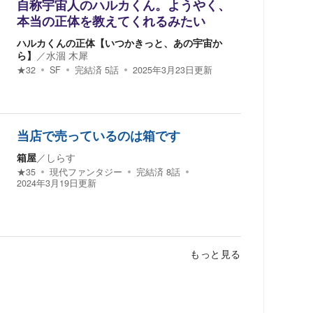
自称宇宙人のハルカくん。ようやく、
本当の正体を教えてくれるみたい
ハルカくんの正体【いつかきっと、あの宇宙か
ら】
／
水涸 木犀
★
32
SF
完結済
5
話
2025年3月23日
更新
当店で売っているのは箱です
箱屋
／
しらす
★
35
現代ファンタジー
完結済
8
話
2024年3月19日
更新
もっと見る