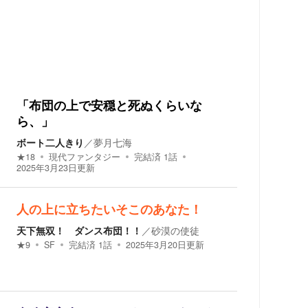
「布団の上で安穏と死ぬくらいな
ら、」
ボート二人きり
／
夢月七海
★
18
現代ファンタジー
完結済
1
話
2025年3月23日
更新
人の上に立ちたいそこのあなた！
天下無双！ ダンス布団！！
／
砂漠の使徒
★
9
SF
完結済
1
話
2025年3月20日
更新