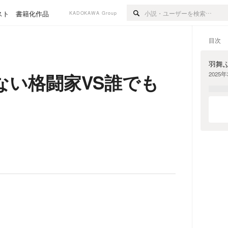
スト
書籍化作品
KADOKAWA Group
目次
羽舞
ない格闘家VS誰でも
2025