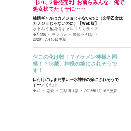
【5/1、2巻発売❣️】お前らみんな、俺で
処女捨てたくせに……
純情ギャルはカノジョじゃないのに（文学乙女は
カノジョじゃないのに）【Web版】
／
水卜みう🐤純情ギャルコミカライズ
★
5,358
ラブコメ
連載中
61
話
2026年7月15日
更新
何この化け物！？イケメン神様と同
棲！？16歳、神様の嫁にされそうで
す！
口付けにはまだ早い〜水神様の嫁にされそうで
す〜
／
くれは
★
42
恋愛
完結済
1
話
2025年1月18日
更新