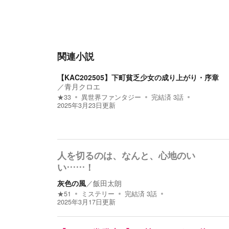
関連小説
【KAC202505】下町貧乏少女の成り上がり・序章
／
青月クロエ
★
33
異世界ファンタジー
完結済
3
話
2025年3月23日
更新
人を切るのは、なんと、心地のい
い……！
灰色の風
／
飯田太朗
★
51
ミステリー
完結済
3
話
2025年3月17日
更新