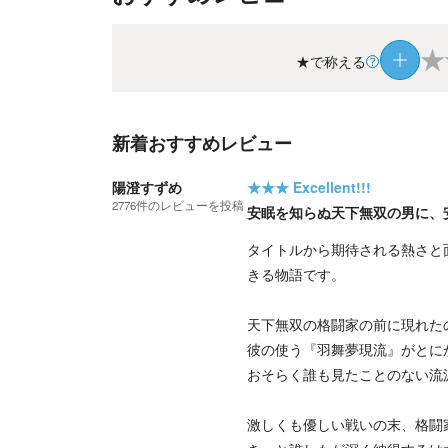
★
★で称える
新着おすすめレビュー
陽澄すずめ
★★★
Excellent!!!
2776
件の
レビューを投稿
安眠を知らぬ天下無双の男に、
タイトルから期待される熱さと
きる物語です。
天下無双の格闘家の前に現れた
彼の使う『羽舞夢現流』がとに
おそらく誰も見たことのない流
激しくも優しい戦いの末、格闘