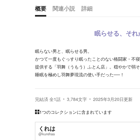
概要
関連小説
詳細
概要
眠らせる、それ
眠らない男と、眠らせる男。
かつて一度もぐっすり眠ったことのない格闘家・不寝
提供する「羽舞（うもう）ふとん店」。穏やかで弱そ
睡眠を極めし羽舞夢現流の使い手だった──！
完結済
全
1
話
3,784
文字
2025年3月20日
更新
1つのコレクションに含まれています
くれは
@kurehaa