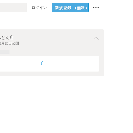
ログイン
新規登録
（無料）
ふとん店
年3月20日
公開