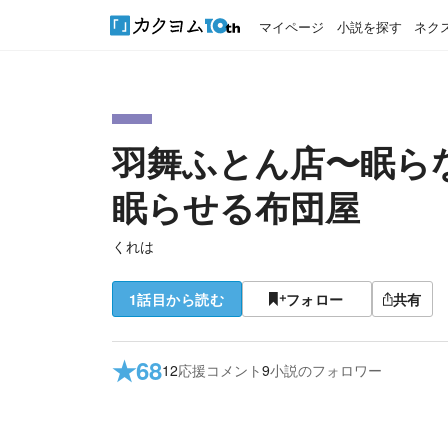
マイページ
小説を探す
ネク
羽舞ふとん店〜眠ら
眠らせる布団屋
くれは
1話目から読む
フォロー
共有
★
68
12
応援コメント
9
小説のフォロワー