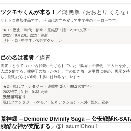
／
鴻 黑挐（おおとり くろな
ツクモヤくんが来る！
サビトロ参加作品です。 今回は趣向を変えて中学生のヒーローです。
★3
歴史・時代・伝奇
完結済
1話
2,161文字
2025年8月23日 22:37 更新
サビトロ
中学生
伝奇アクション
／
鱗青
己の名は饕餮
饕餮（とうてつ）…古代鏡に封じられていた『陰界』の怪物。主人公を介し
人語を解する。熊獅子の貌（かお）、羊の如き角、肩甲骨に突起、尻尾を持
ち、獣毛だらけの胴に手脚には鉤爪を生やす…
★2
現代ファンタジー
連載中
2話
66,210文字
2022年7月31日 19:33 更新
残酷描写有り
現代ファンタジー
ケモノ
伝奇アクション
人外
獣化
変身
荒神録 ─ Demonic Divinity Saga ─ 公安戦隊K-SAT
／
@HasumiChouji
残酷な神が支配する