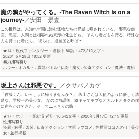
魔の鴉がやってくる。-The Raven Witch is on a
／
安田 景壹
journey-
この世界は、人知れず闇に潜む怪物たちの脅威に晒されている。 邪悪な怨
霊、悪霊、人間とは相容れぬ異形の化生ども。 そんな者どもを狩る、特殊な
力を持った者たち。 彼らは、退魔屋と呼ば…
★14
現代ファンタジー
連載中
80話
472,213文字
2026年5月28日 18:52 更新
暴力描写有り
ホラー
オカルト
異能バトル
伝奇
魔女
伝奇アクション
魔法・魔術
／
クサバノカゲ
坂上さんは邪悪です。
「佐藤くん、いっしょに帰りませんか？」 坂上さんは天使のように優しく清
楚な、学校一の美少女。 なのに放課後、陰キャでモブなオカルトオタクの僕
に声をかけてきた。そして二人きりの路…
★17
ホラー
完結済
9話
16,542文字
2026年3月17日 12:15 更新
性描写有り
怪異
触手
因習
伝奇アクション
学園ラブコメ
性描写はほんのり
美
女
並行掲載