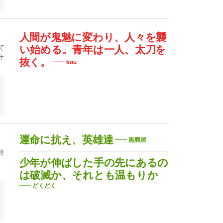
人間が鬼魅に変わり、人々を襲
て
い始める。青年は一人、太刀を
年
抜く。
kou
運命に抗え、英雄達
黒羆屋
達
少年が伸ばした手の先にあるの
は破滅か、それとも温もりか
どくどく