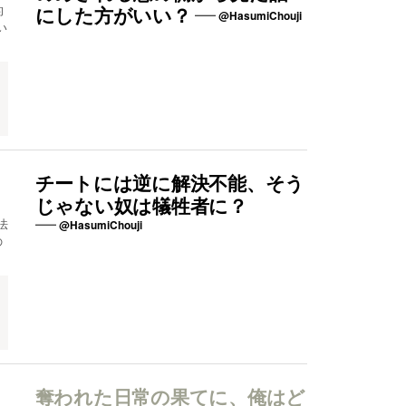
的
にした方がいい？
@HasumiChouji
い
チートには逆に解決不能、そう
じゃない奴は犠牲者に？
法
@HasumiChouji
の
​奪われた日常の果てに、俺はど