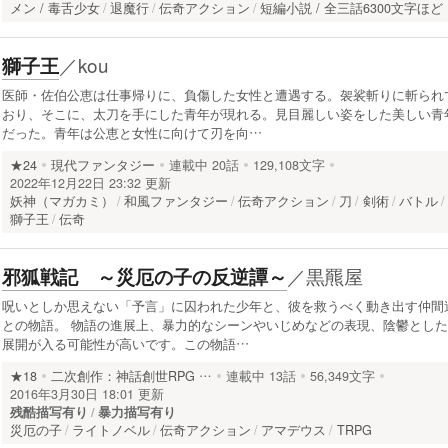
メン / 毒舌少女
退魔行
伝奇アクション
短編小説 / 全三話6300文字ほど
／
kou
獅子王
医師・佐伯公恵は仕事帰りに、負傷した女性と遭遇する。袈裟斬りに斬られ
おり、そこに、太刀を手にした青年が現れる。見目麗しい姿をした美しい青
だった。青年は公恵と女性に向けて刃を向…
★24
現代ファンタジー
連載中
20話
129,108文字
2022年12月22日 23:32 更新
妖神（マガカミ）
和風ファンタジー
伝奇アクション
刀
剣術
バトル
獅子王
伝奇
／
黒羆屋
邪狐戦記 ～災厄の子の反逆譚～
呪いとしか思えない「予言」に囚われた少年と、彼を救うべく動き出す仲間
との物語。 物語の進展上、暴力的なシーンやいじめなどの表現、陰鬱とした
展開が入る可能性が高いです。この物語…
★18
二次創作：神話創世RPG …
連載中
13話
56,349文字
2016年3月30日 18:01 更新
残酷描写有り
暴力描写有り
災厄の子
ライトノベル
伝奇アクション
アマデウス
TRPG