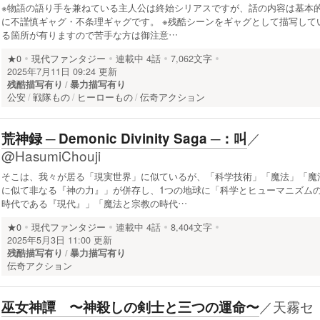
※物語の語り手を兼ねている主人公は終始シリアスですが、話の内容は基本
に不謹慎ギャグ・不条理ギャグです。 ※残酷シーンをギャグとして描写して
る箇所が有りますので苦手な方は御注意…
★0
現代ファンタジー
連載中
4話
7,062文字
2025年7月11日 09:24 更新
残酷描写有り
暴力描写有り
公安
戦隊もの
ヒーローもの
伝奇アクション
／
荒神録 ─ Demonic Divinity Saga ─：叫
@HasumiChouji
そこは、我々が居る「現実世界」に似ているが、「科学技術」「魔法」「魔
に似て非なる『神の力』」が併存し、1つの地球に「科学とヒューマニズム
時代である『現代』」「魔法と宗教の時代…
★0
現代ファンタジー
連載中
4話
8,404文字
2025年5月3日 11:00 更新
残酷描写有り
暴力描写有り
伝奇アクション
／
天霧セ
巫女神譚 〜神殺しの剣士と三つの運命〜