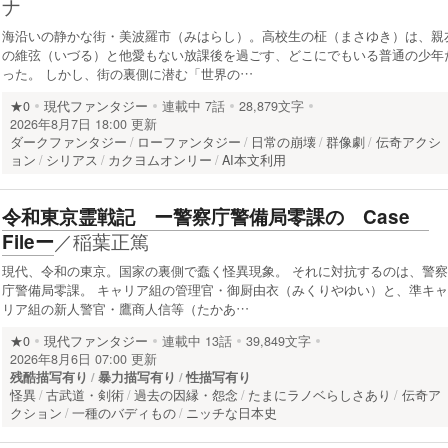
ナ
海沿いの静かな街・美波羅市（みはらし）。高校生の柾（まさゆき）は、親
の維弦（いづる）と他愛もない放課後を過ごす、どこにでもいる普通の少年
った。 しかし、街の裏側に潜む「世界の…
★0
現代ファンタジー
連載中
7話
28,879文字
2026年8月7日 18:00 更新
ダークファンタジー
ローファンタジー
日常の崩壊
群像劇
伝奇アクシ
ョン
シリアス
カクヨムオンリー
AI本文利用
令和東京霊戦記 ー警察庁警備局零課の Case
／
稲葉正篤
Fileー
現代、令和の東京。国家の裏側で蠢く怪異現象。 それに対抗するのは、警察
庁警備局零課。 キャリア組の管理官・御厨由衣（みくりやゆい）と、準キャ
リア組の新人警官・鷹商人信等（たかあ…
★0
現代ファンタジー
連載中
13話
39,849文字
2026年8月6日 07:00 更新
残酷描写有り
暴力描写有り
性描写有り
怪異
古武道・剣術
過去の因縁・怨念
たまにラノベらしさあり
伝奇ア
クション
一種のバディもの
ニッチな日本史