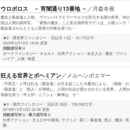
／
月森冬夜
ウロボロス － 宵闇通り13番地 －
魔女と吸血鬼と人狼。 ヴァンパイアとワーウルフが対立する闇の世界。仲介
役は人間の調停官。 「黄昏の魔女」こと若き調停官サディは、人狼シンラ・
吸血鬼ヨルらとともに世界の均衡を保つた…
★2
異世界ファンタジー
完結済
11話
19,170文字
2023年3月10日 18:00 更新
残酷描写有り
ダークファンタジー
オカルト
伝奇アクション
女主人公
魔女
ヴァン
パイア
人狼
精霊
／
メルヘンポエマー
狂える世界とボヘミアン
〈不死王〉と呼ばれる〈吸血鬼〉が引き起こした大魔法により、〈偽物〉の
〈吸血鬼〉と〈獣人〉が増殖し、人間の社会が脅かされている世界。 人間の
母親を持つ〈半人外〉ニフシェ・舞禅は、そ…
★3
現代ファンタジー
完結済
29話
159,592文字
2018年12月12日 22:36 更新
残酷描写有り
暴力描写有り
伝奇アクション
主人公やや最強
ラブコメ
厨二
吸血鬼
獣人
魔法
異
能