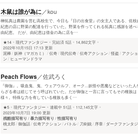
／
kou
木鼠は誰が為に
榊拓真は農園を営む高校生で、今日も『日の出食堂』の女主人である、佐枝
紀恵の店に野菜の配達を行っていた。野菜を作ってくれる拓真に感謝を述べ
由紀恵。 だが、由紀恵は借金の為に店を…
★14
現代ファンタジー
完結済
5話
14,862文字
2022年10月15日 17:13 更新
泥棒
妖神（マガカミ）
伝奇
現代伝奇
伝奇アクション
怪盗
アクシ
ン
ヒューマンドラマ
／
佐武ろく
Peach Flows
『御伽』。吸血鬼、鬼、ウェアウルフ、オーク...妖怪や悪魔などといった人
らざる者は総じてそう呼ばれていた。だが御伽と一言に言ってもその種族は
様々。特殊な力を有している種族も多く…
★5
現代ファンタジー
連載中
51話
112,145文字
2023年10月7日 19:00 更新
残酷描写有り
暴力描写有り
性描写有り
桃太郎
御伽話
伝奇アクション
バトル
刀剣銃
序章
ダークファンタ
ー