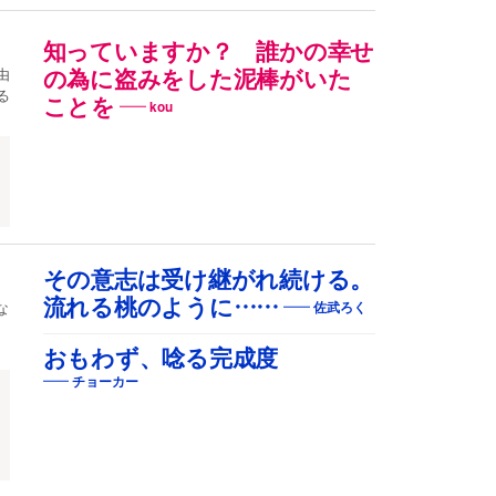
知っていますか？ 誰かの幸せ
由
の為に盗みをした泥棒がいた
る
ことを
kou
ョ
その意志は受け継がれ続ける。
流れる桃のように……
な
佐武ろく
おもわず、唸る完成度
チョーカー
ジ