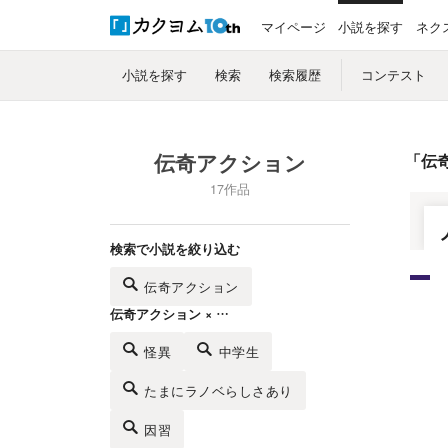
マイページ
小説を探す
ネク
小説を探す
検索
検索履歴
コンテスト
伝奇アクション
「
伝
17作品
検索で小説を絞り込む
伝奇アクション
伝奇アクション × …
怪異
中学生
たまにラノベらしさあり
因習