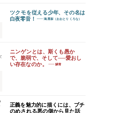
）
ツクモを従える少年、その名は
白夜零音！
鴻 黑挐（おおとり くろな）
ニンゲンとは、斯くも愚か
て
で、脆弱で、そして──愛おし
い存在なのか。
鱗青
/
正義を魅力的に描くには、ブチ
のめされる悪の側から見た話