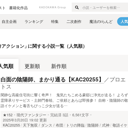
スト
書籍化作品
KADOKAWA Group
自主企画
ランキング
特集
二次創作
魔法のiらんど
人気
奇アクション
」
に関する小説一覧（人気順）
人気順
更新順
新作順
／
プロエ
白面の陰陽師、まかり通る【KAC20255】
トス
閑静な高級住宅街に響く奇声！ 鬼気たちこめる豪邸に浄光が走る！ よろず
霊障承りサービス・土帥門春暁、ご依頼とあらば即推参！ 自称・陰陽師の敬
語イケメンと毒舌ちびっこ少女が送る…
★152
現代ファンタジー
完結済
3話
6,561文字
2025年3月20日 19:02 更新
KAC20255
天下無双 / ダンス / 布団
トリの降臨
陰陽師 / 式神
敬語イケ