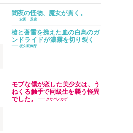
闇夜の怪物、魔女が貫く。
安田 景壹
槍と蒼雷を携えた血の白鳥のガ
ンドライドが濃霧を切り裂く
板久咲絢芽
モブな僕が恋した美少女は、う
ねくる触手で同級生を襲う怪異
でした。
クサバノカゲ
少