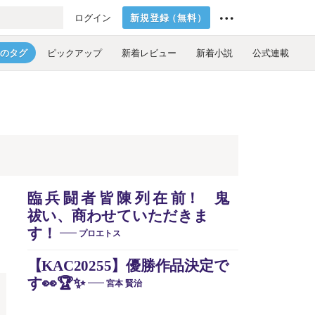
新規登録
（
無料
）
ログイン
のタグ
ピックアップ
新着レビュー
新着小説
公式連載
臨 兵 闘 者 皆 陳 列 在 前！ 鬼
祓い、商わせていただきま
す！
プロエトス
【KAC20255】優勝作品決定で
す👀🏆️✨
宮本 賢治