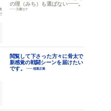
の理（みち）も選ばない――。
友
天霧セナ
だ
閲覧して下さった方々に骨太で
新感覚の戦闘シーンを届けたい
です。
稲葉正篤