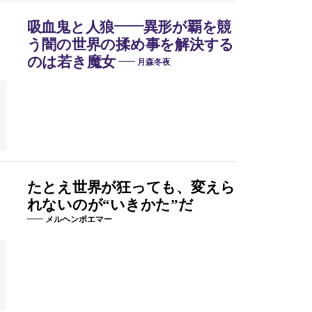
吸血鬼と人狼——異形が覇を競
う闇の世界の揉め事を解決する
のは若き魔女
月森冬夜
たとえ世界が狂っても、変えら
れないのが“いきかた”だ
メルヘンポエマー