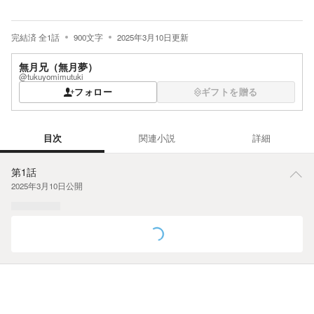
完結済
全
1
話
900
文字
2025年3月10日
更新
無月兄（無月夢）
@tukuyomimutuki
フォロー
ギフトを贈る
目次
関連小説
詳細
目次
第1話
2025年3月10日
公開