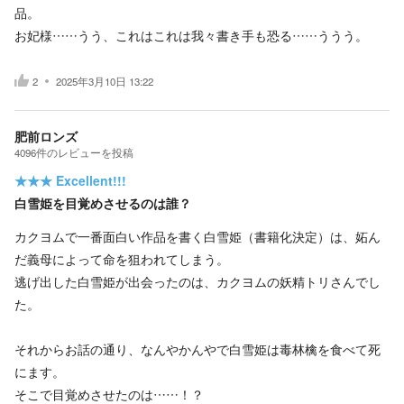
品。
お妃様……うう、これはこれは我々書き手も恐る……ううう。
2
2025年3月10日 13:22
肥前ロンズ
4096
件の
レビューを投稿
★★★
Excellent!!!
白雪姫を目覚めさせるのは誰？
カクヨムで一番面白い作品を書く白雪姫（書籍化決定）は、妬ん
だ義母によって命を狙われてしまう。
逃げ出した白雪姫が出会ったのは、カクヨムの妖精トリさんでし
た。
それからお話の通り、なんやかんやで白雪姫は毒林檎を食べて死
にます。
そこで目覚めさせたのは……！？