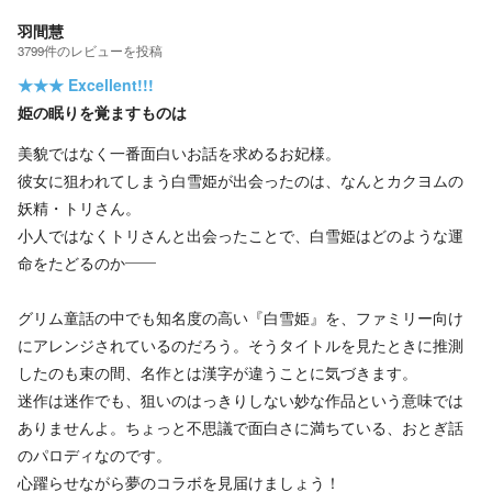
羽間慧
3799
件の
レビューを投稿
★★★
Excellent!!!
姫の眠りを覚ますものは
美貌ではなく一番面白いお話を求めるお妃様。
彼女に狙われてしまう白雪姫が出会ったのは、なんとカクヨムの
妖精・トリさん。
小人ではなくトリさんと出会ったことで、白雪姫はどのような運
命をたどるのか――
グリム童話の中でも知名度の高い『白雪姫』を、ファミリー向け
にアレンジされているのだろう。そうタイトルを見たときに推測
したのも束の間、名作とは漢字が違うことに気づきます。
迷作は迷作でも、狙いのはっきりしない妙な作品という意味では
ありませんよ。ちょっと不思議で面白さに満ちている、おとぎ話
のパロディなのです。
心躍らせながら夢のコラボを見届けましょう！