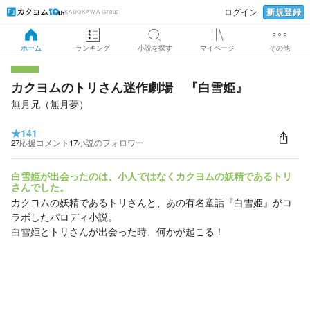
新規登録
ログイン
KADOKAWA Group
ホーム
ランキング
小説を探す
マイページ
その他
カクヨムのトリさん迷作劇場 『白雪姫』
無月兄（無月夢）
★
141
27
応援コメント
17
小説のフォロワー
白雪姫が出会ったのは、小人ではなくカクヨムの妖精であるトリ
さんでした。
カクヨムの妖精であるトリさんと、あの有名童話『白雪姫』がコ
ラボしたパロディ小説。
白雪姫とトリさんが出会った時、何かが起こる！