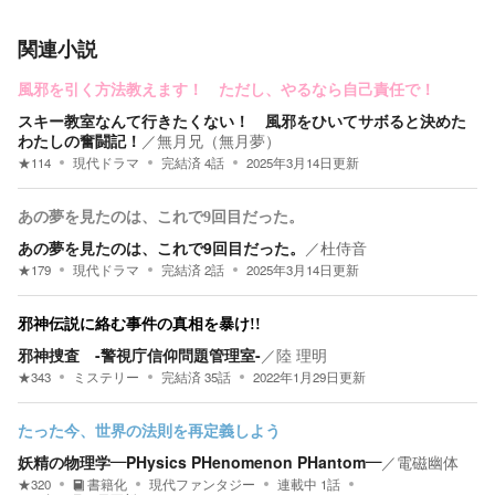
関連小説
風邪を引く方法教えます！ ただし、やるなら自己責任で！
スキー教室なんて行きたくない！ 風邪をひいてサボると決めた
わたしの奮闘記！
／
無月兄（無月夢）
★
114
現代ドラマ
完結済
4
話
2025年3月14日
更新
あの夢を見たのは、これで9回目だった。
あの夢を見たのは、これで9回目だった。
／
杜侍音
★
179
現代ドラマ
完結済
2
話
2025年3月14日
更新
邪神伝説に絡む事件の真相を暴け!!
邪神捜査 -警視庁信仰問題管理室-
／
陸 理明
★
343
ミステリー
完結済
35
話
2022年1月29日
更新
たった今、世界の法則を再定義しよう
妖精の物理学―PHysics PHenomenon PHantom―
／
電磁幽体
★
320
書籍化
現代ファンタジー
連載中
1
話