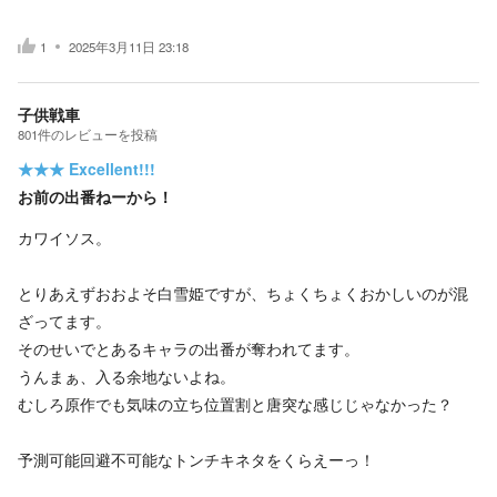
1
2025年3月11日 23:18
子供戦車
801
件の
レビューを投稿
★★★
Excellent!!!
お前の出番ねーから！
カワイソス。
とりあえずおおよそ白雪姫ですが、ちょくちょくおかしいのが混
ざってます。
そのせいでとあるキャラの出番が奪われてます。
うんまぁ、入る余地ないよね。
むしろ原作でも気味の立ち位置割と唐突な感じじゃなかった？
予測可能回避不可能なトンチキネタをくらえーっ！