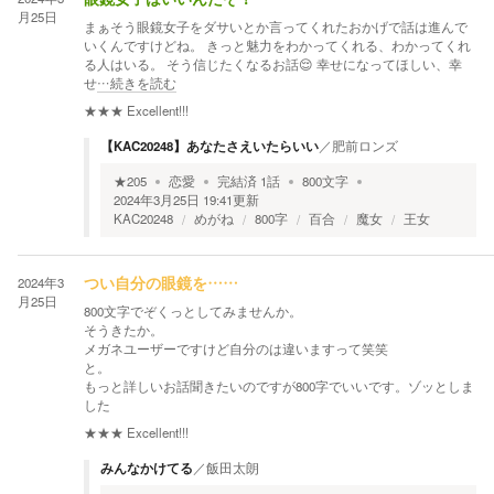
月25日
まぁそう眼鏡女子をダサいとか言ってくれたおかげで話は進んで
いくんですけどね。 きっと魅力をわかってくれる、わかってくれ
る人はいる。 そう信じたくなるお話😌 幸せになってほしい、幸
せ
…続きを読む
★★★
Excellent!!!
【KAC20248】あなたさえいたらいい
／
肥前ロンズ
★
205
恋愛
完結済
1
話
800
文字
2024年3月25日 19:41
更新
KAC20248
めがね
800字
百合
魔女
王女
2024年3
つい自分の眼鏡を……
月25日
800文字でぞくっとしてみませんか。
そうきたか。
メガネユーザーですけど自分のは違いますって笑笑
と。
もっと詳しいお話聞きたいのですが800字でいいです。ゾッとしま
した
★★★
Excellent!!!
みんなかけてる
／
飯田太朗