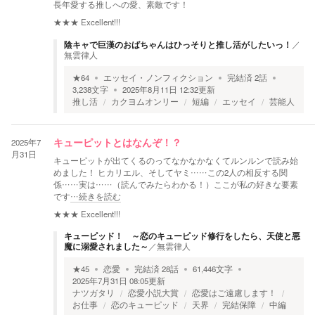
長年愛する推しへの愛、素敵です！
★★★
Excellent!!!
陰キャで巨漢のおばちゃんはひっそりと推し活がしたいっ！
／
無雲律人
★
64
エッセイ・ノンフィクション
完結済
2
話
3,238
文字
2025年8月11日 12:32
更新
推し活
カクヨムオンリー
短編
エッセイ
芸能人
2025年7
キューピットとはなんぞ！？
月31日
キューピットが出てくるのってなかなかなくてルンルンで読み始
めました！ ヒカリエル、そしてヤミ……この2人の相反する関
係……実は……（読んでみたらわかる！）ここが私の好きな要素
です
…続きを読む
★★★
Excellent!!!
キューピッド！ ～恋のキューピッド修行をしたら、天使と悪
魔に溺愛されました～
／
無雲律人
★
45
恋愛
完結済
28
話
61,446
文字
2025年7月31日 08:05
更新
ナツガタリ
恋愛小説大賞
恋愛はご遠慮します！
お仕事
恋のキューピッド
天界
完結保障
中編