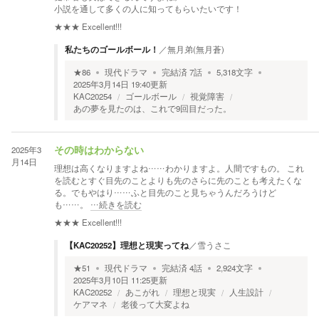
小説を通して多くの人に知ってもらいたいです！
★★★
Excellent!!!
私たちのゴールボール！
／
無月弟(無月蒼)
★
86
現代ドラマ
完結済
7
話
5,318
文字
2025年3月14日 19:40
更新
KAC20254
ゴールボール
視覚障害
あの夢を見たのは、これで9回目だった。
2025年3
その時はわからない
月14日
理想は高くなりますよね……わかりますよ。人間ですもの。 これ
を読むとすぐ目先のことよりも先のさらに先のことも考えたくな
る。でもやはり……ふと目先のこと見ちゃうんだろうけど
も……。
…続きを読む
★★★
Excellent!!!
【KAC20252】理想と現実ってね
／
雪うさこ
★
51
現代ドラマ
完結済
4
話
2,924
文字
2025年3月10日 11:25
更新
KAC20252
あこがれ
理想と現実
人生設計
ケアマネ
老後って大変よね