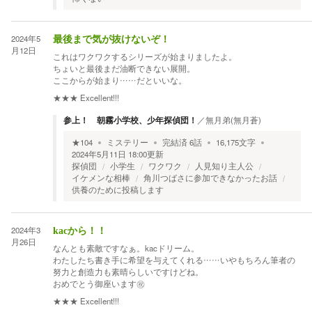
2024年5
最後まで気が抜けないぞ！
月12日
これはワクワクするシリーズが始まりましたよ。
ちょいと最後まだ油断できない展開。
ここからが始まり……だといいな。
★★★
Excellent!!!
参上！ 朝霧小学校、少年探偵団！
／
無月弟(無月蒼)
★
104
ミステリー
完結済
6
話
16,175
文字
2024年5月11日 18:00
更新
探偵団
小学生
ワクワク
人見知り主人公
イケメンな相棒
角川つばさに参加できなかったお話
供養のために投稿します
2024年3
kacから！！
月26日
なんとも素敵ですなぁ。kacドリーム。
わたしたち書き手に希望を与えてくれる……いやもちろん筆者の
努力と創造力も素晴らしいですけどね。
おめでとう御座います㊗️
★★★
Excellent!!!