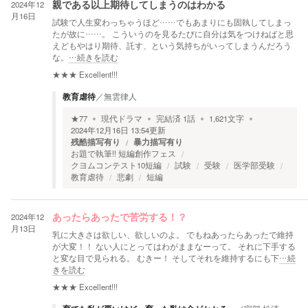
2024年12
親である以上期待してしまうのはわかる
月16日
試験で人生変わっちゃうほど……でもあまりにも固執してしまっ
たが故に……。 こういうのを見るたびに自分は気をつけねばと思
えどもやはり期待、託す、という気持ちがいってしまうんだろう
な。
…続きを読む
★★★
Excellent!!!
教育虐待
／
無雲律人
★
77
現代ドラマ
完結済
1
話
1,621
文字
2024年12月16日 13:54
更新
残酷描写有り
暴力描写有り
お題で執筆!! 短編創作フェス
クヨムコンテスト10短編
試験
受験
医学部受験
教育虐待
悲劇
短編
2024年12
あったらあったで苦労する！？
月13日
乳に大きさは欲しい、欲しいのよ。 でもねあったらあったで維持
が大変！！ ない人にとってはわがままなーって。 それに下手する
と変な目で見られる。 むきー！ そしてそれを維持するにも下
…続
きを読む
★★★
Excellent!!!