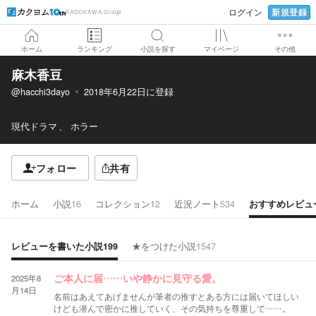
新規登録
ログイン
KADOKAWA Group
ホーム
ランキング
小説を探す
マイページ
その他
麻木香豆
@hacchi3dayo
2018年6月22日
に登録
現代ドラマ
ホラー
フォロー
共有
ホーム
小説
16
コレクション
12
近況ノート
534
おすすめレビュ
レビューを書いた小説
199
★をつけた小説
1547
2025年8
ご本人に届……いや静かに見守る愛。
月14日
名前はあえてあげませんが筆者の推すとある方には届いてほしい
けども潜んで密かに推していく、その気持ちを尊重して……。