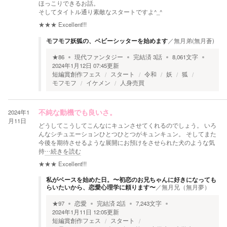
ほっこりできるお話。
そしてタイトル通り素敵なスタートですよ^_^
★★★
Excellent!!!
モフモフ妖狐の、ベビーシッターを始めます
／
無月弟(無月蒼)
★
86
現代ファンタジー
完結済
3
話
8,061
文字
2024年1月12日 07:45
更新
短編賞創作フェス
スタート
令和
妖
狐
モフモフ
イケメン
人身売買
2024年1
不純な動機でも良いさ。
月11日
どうしてこうしてこんなにキュンさせてくれるのでしょう。 いろ
んなシチュエーションひとつひとつがキュンキュン。 そしてまた
今後を期待させるような展開にお預けをさせられた犬のような気
持
…続きを読む
★★★
Excellent!!!
私がベースを始めた日。〜初恋のお兄ちゃんに好きになっても
らいたいから、恋愛心理学に頼ります〜
／
無月兄（無月夢）
★
97
恋愛
完結済
2
話
7,243
文字
2024年1月11日 12:05
更新
短編賞創作フェス
スタート