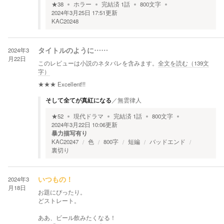
★
38
ホラー
完結済
1
話
800
文字
2024年3月25日 17:51
更新
KAC20248
2024年3
タイトルのように……
月22日
このレビューは小説のネタバレを含みます。
全文を読む（
139
文
字）
★★★
Excellent!!!
そして全てが真紅になる
／
無雲律人
★
52
現代ドラマ
完結済
1
話
800
文字
2024年3月22日 10:06
更新
暴力描写有り
KAC20247
色
800字
短編
バッドエンド
裏切り
2024年3
いつもの！
月18日
お題にぴったり。
どストレート。
ああ、ビール飲みたくなる！