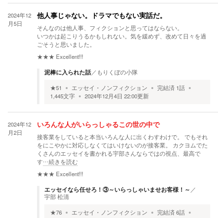
2024年12
他人事じゃない。ドラマでもない実話だ。
月5日
そんなのは他人事、フィクションと思ってはならない。
いつかは起こりうるかもしれない。気を緩めず、改めて日々を過
ごそうと思いました。
★★★
Excellent!!!
泥棒に入られた話
／
もりくぼの小隊
★
51
エッセイ・ノンフィクション
完結済
1
話
1,445
文字
2024年12月4日 22:00
更新
2024年12
いろんな人がいらっしゃるこの世の中で
月2日
接客業をしていると本当いろんな人に出くわすわけで。 でもそれ
をにこやかに対応しなくてはいけないのが接客業。 カクヨムでた
くさんのエッセイを書かれる宇部さんならではの視点、最高で
す
…続きを読む
★★★
Excellent!!!
エッセイなら任せろ！③～いらっしゃいませお客様！～
／
宇部 松清
★
76
エッセイ・ノンフィクション
完結済
6
話