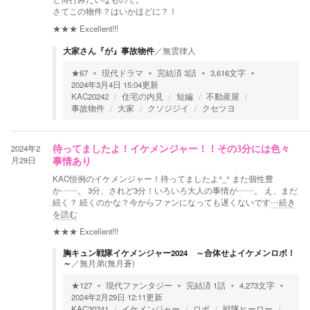
さてこの物件？はいかほどに？！
★★★
Excellent!!!
大家さん『が』事故物件
／
無雲律人
★
67
現代ドラマ
完結済
3
話
3,616
文字
2024年3月4日 15:04
更新
KAC20242
住宅の内見
短編
不動産屋
事故物件
大家
クソジジイ
クセツヨ
2024年2
待ってましたよ！イケメンジャー！！その3分には色々
月29日
事情あり
KAC恒例のイケメンジャー！待ってましたよ^_^ また個性豊
か……。 3分、されど3分！いろいろ大人の事情が……。 え、まだ
続く？ 続くのかな？今からファンになっても遅くないです
…続き
を読む
★★★
Excellent!!!
胸キュン戦隊イケメンジャー2024 ～合体せよイケメンロボ！
～
／
無月弟(無月蒼)
★
127
現代ファンタジー
完結済
1
話
4,273
文字
2024年2月29日 12:11
更新
KAC20241
イケメンジャー
ロボ
戦隊ヒーロー