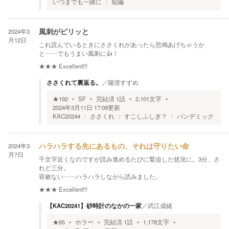
いつまでも一緒に
短編
2024年3
風刺がピリッと
月12日
これ読んでいるときにささくれがあったら悲鳴あげちゃうか
と……でもうまい風刺に👍！
★★★
Excellent!!!
ささくれて裏返る。
／
陽澄すずめ
★
192
SF
完結済
1
話
2,101
文字
2024年3月11日 17:09
更新
KAC20244
ささくれ
すこしふしぎ？
パンデミック
2024年3
ハラハラする先にあるもの、それは守りたい命
月7日
千文字近くなのですが読み進めるたびに緊迫した状況に。3分、さ
れど三分。
容赦ない……ハラハラしながら読みました。
★★★
Excellent!!!
【KAC20241】砂時計のなかの一家
／
武江成緒
★
65
ホラー
完結済
1
話
1,178
文字