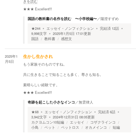
きを読む
★★★
Excellent!!!
国語の教科書の名作を読む 〜小学校編〜
／
陽澄すずめ
★
244
エッセイ・ノンフィクション
完結済
12
話
9,998
文字
2025年1月5日 17:01
更新
国語
教科書
感想文
2025年1
生かし生かされ
月5日
もう家族そのものですね。
共に生きることで知ることも多く、尊さも知る。
素晴らしい経験です。
★★★
Excellent!!!
奇跡を起こした小さなインコ
／
無雲律人
★
68
エッセイ・ノンフィクション
完結済
6
話
3,942
文字
2024年12月31日 08:05
更新
カクヨムコン10短編
エッセイ
コザクラインコ
小鳥
ペット
ペットロス
オカメインコ
短編