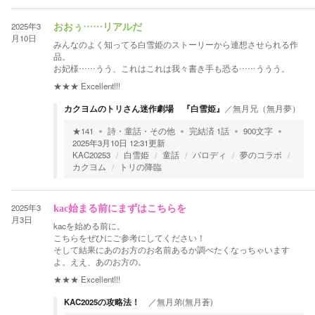
2025年3
おおぅ……リアルだ
月10日
みんなのよく知ってる白雪姫のストーリーから連想させられる作
品。
お妃様……うう、これはこれは我々書き手も恐る……ううう。
★★★
Excellent!!!
カクヨムのトリさん迷作劇場 『白雪姫』
／
無月兄（無月夢）
★
141
詩・童話・その他
完結済
1
話
900
文字
2025年3月10日 12:31
更新
KAC20253
白雪姫
童話
パロディ
夢のコラボ
カクヨム
トリの降臨
2025年3
kac始まる前にまずはこちらを
月3日
kacを始める前に。
こちらをぜひにご参考にしてください！
そして結果にあのお方のお名前あるか調べたくなっちゃいます
よ。ええ、あのお方の。
★★★
Excellent!!!
KAC2025の攻略法！
／
無月弟(無月蒼)