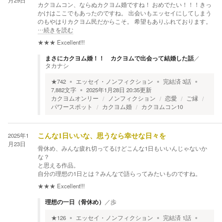
月29日
カクヨムコン、ならぬカクヨム婚ですね！ おめでたい！！！きっ
かけはここでもあったのですね。 出会いもエッセイにしてしまう
のもやはりカクヨム民だからこそ。 希望もありふれております。
…続きを読む
★★★
Excellent!!!
まさにカクヨム婚！！ カクヨムで出会って結婚した話
／
タカナシ
★
742
エッセイ・ノンフィクション
完結済
3
話
7,882
文字
2025年1月28日 20:35
更新
カクヨムオンリー
ノンフィクション
恋愛
ご縁
パワースポット
カクヨム婚
カクヨムコン10
2025年1
こんな1日いいな、思うなら幸せな日々を
月23日
骨休め、みんな疲れ切ってるけどこんな1日もいいんじゃないか
な？
と思える作品。
自分の理想の1日とは？みんなで語らってみたいものですね。
★★★
Excellent!!!
理想の一日（骨休め）
／
歩
★
126
エッセイ・ノンフィクション
完結済
1
話