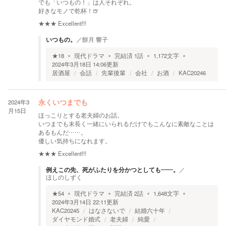
でも「いつもの！」は人それぞれ。
好きなモノで乾杯！🍺
★★★
Excellent!!!
いつもの。
／
餅月 響子
★
18
現代ドラマ
完結済
1
話
1,172
文字
2024年3月18日 14:06
更新
居酒屋
会話
先輩後輩
会社
お酒
KAC20246
2024年3
永くいつまでも
月15日
ほっこりとする老夫婦のお話。
いつまでも末長く一緒にいられるだけでもこんなに素敵なことは
あるもんだ……。
優しい気持ちになれます。
★★★
Excellent!!!
例えこの先、死がふたりを分かつとしても――。
／
ほしのしずく
★
54
現代ドラマ
完結済
2
話
1,648
文字
2024年3月14日 22:11
更新
KAC20245
はなさないで
結婚六十年
ダイヤモンド婚式
老夫婦
純愛