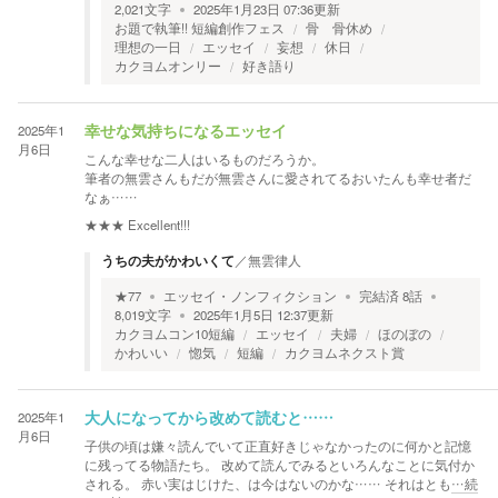
2,021
文字
2025年1月23日 07:36
更新
お題で執筆!! 短編創作フェス
骨 骨休め
理想の一日
エッセイ
妄想
休日
カクヨムオンリー
好き語り
2025年1
幸せな気持ちになるエッセイ
月6日
こんな幸せな二人はいるものだろうか。
筆者の無雲さんもだが無雲さんに愛されてるおいたんも幸せ者だ
なぁ……
★★★
Excellent!!!
うちの夫がかわいくて
／
無雲律人
★
77
エッセイ・ノンフィクション
完結済
8
話
8,019
文字
2025年1月5日 12:37
更新
カクヨムコン10短編
エッセイ
夫婦
ほのぼの
かわいい
惚気
短編
カクヨムネクスト賞
2025年1
大人になってから改めて読むと……
月6日
子供の頃は嫌々読んでいて正直好きじゃなかったのに何かと記憶
に残ってる物語たち。 改めて読んでみるといろんなことに気付か
される。 赤い実はじけた、は今はないのかな…… それはとも
…続