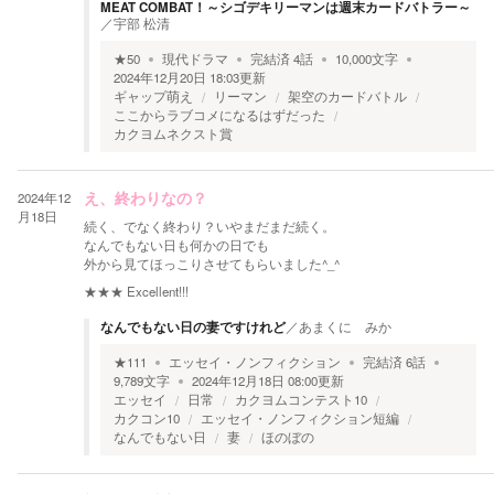
MEAT COMBAT！～シゴデキリーマンは週末カードバトラー～
／
宇部 松清
★
50
現代ドラマ
完結済
4
話
10,000
文字
2024年12月20日 18:03
更新
ギャップ萌え
リーマン
架空のカードバトル
ここからラブコメになるはずだった
カクヨムネクスト賞
2024年12
え、終わりなの？
月18日
続く、でなく終わり？いやまだまだ続く。
なんでもない日も何かの日でも
外から見てほっこりさせてもらいました^_^
★★★
Excellent!!!
なんでもない日の妻ですけれど
／
あまくに みか
★
111
エッセイ・ノンフィクション
完結済
6
話
9,789
文字
2024年12月18日 08:00
更新
エッセイ
日常
カクヨムコンテスト10
カクコン10
エッセイ・ノンフィクション短編
なんでもない日
妻
ほのぼの