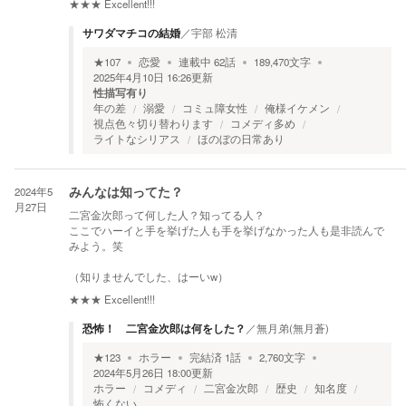
★★★
Excellent!!!
サワダマチコの結婚
／
宇部 松清
★
107
恋愛
連載中
62
話
189,470
文字
2025年4月10日 16:26
更新
性描写有り
年の差
溺愛
コミュ障女性
俺様イケメン
視点色々切り替わります
コメディ多め
ライトなシリアス
ほのぼの日常あり
2024年5
みんなは知ってた？
月27日
二宮金次郎って何した人？知ってる人？
ここでハーイと手を挙げた人も手を挙げなかった人も是非読んで
みよう。笑
（知りませんでした、はーいw）
★★★
Excellent!!!
恐怖！ 二宮金次郎は何をした？
／
無月弟(無月蒼)
★
123
ホラー
完結済
1
話
2,760
文字
2024年5月26日 18:00
更新
ホラー
コメディ
二宮金次郎
歴史
知名度
怖くない