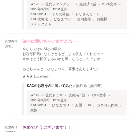
★
170
現代ファンタジー
完結済
1
話
2,386
文字
2025年3月3日 12:31
更新
KAC20251
トリの降臨
トリさんカード
KAC攻略法
ひなまつり
お内裏様
お雛様
メチャクチャ
2025年3
確かに聞いちゃいますよね……
月3日
今ならではのAIとの融合。
お題毎回気になるけどもどこまで答えてくれるの？
来年はどう回答するのかも気になるところですが。
あとちゃんと「ひなまつり」要素はあります^_^
★★★
Excellent!!!
KACのお題をAIに聞いてみた
／
無月兄（無月夢）
★
149
現代ドラマ
完結済
1
話
1,939
文字
2025年3月3日 12:39
更新
KAC20251
ひなまつり
お題
AI
カクヨム作家
家族
2025年1
おめでとうございます！！！