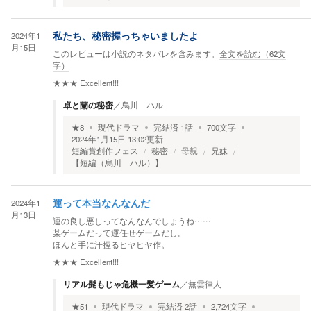
2024年1
私たち、秘密握っちゃいましたよ
月15日
このレビューは小説のネタバレを含みます。
全文を読む（
62
文
字）
★★★
Excellent!!!
卓と蘭の秘密
／
烏川 ハル
★
8
現代ドラマ
完結済
1
話
700
文字
2024年1月15日 13:02
更新
短編賞創作フェス
秘密
母親
兄妹
【短編（烏川 ハル）】
2024年1
運って本当なんなんだ
月13日
運の良し悪しってなんなんでしょうね……
某ゲームだって運任せゲームだし。
ほんと手に汗握るヒヤヒヤ作。
★★★
Excellent!!!
リアル髭もじゃ危機一髪ゲーム
／
無雲律人
★
51
現代ドラマ
完結済
2
話
2,724
文字