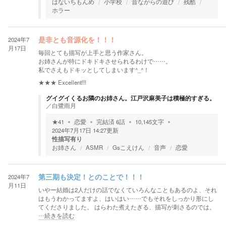
はないちもんめ
小学校
昔ながらの遊び
残酷
ホラー
2024年7
是非とも音源化を！！！
月17日
毎回とても描写が上手と思う作家さん。
お姉さんが特にドキドキさせられるわけで……。
私でさえもドキッとしてしまいます^_^！
★★★
Excellent!!!
グイグイくるお隣のお姉さん。江戸沢麻美子は積極的すぎる。
／
白鷺雨月
★
41
恋愛
完結済
6
話
10,145
文字
2024年7月17日 14:27
更新
性描写有り
お姉さん
ASMR
Gsこえけん
音声
恋愛
2024年7
第三期も決定！とのことで！！！
月11日
いやー結婚は2人だけの話でなくていろんなこともあるのよ、それ
はもうわかってますよ、はいはい……でもそれをしっかり形にし
てくださりました。 はらわた煮えたぎる、描写が刺さるのでは。
…続きを読む