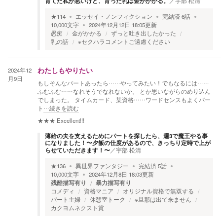
育てた私が悪いけど、育った乳は金がかかる。
／
宇部 松清
★
114
エッセイ・ノンフィクション
完結済
6
話
10,000
文字
2024年12月12日 18:05
更新
愚痴
金がかかる
ずっと吐き出したかった
乳の話
※セクハラコメントご遠慮ください
2024年12
わたしもやりたい
月9日
もしそんなパートあったら……やってみたい！でもなるには……
ふむふむ……なれそうでなれないか。 とか思いながらのめり込ん
でしまった。 タイムカード、某資格……ワードセンスもよくパー
ト
…続きを読む
★★★
Excellent!!!
薄給の夫を支えるためにパートを探したら、週3で魔王やる事
になりました！〜夕飯の仕度があるので、きっちり定時で上が
らせていただきます！〜
／
宇部 松清
★
136
異世界ファンタジー
完結済
5
話
10,000
文字
2024年12月8日 18:03
更新
残酷描写有り
暴力描写有り
コメディ
資格マニア
オリジナル資格で無双する
パート主婦
休憩室トーク
※旦那は出て来ません
カクヨムネクスト賞