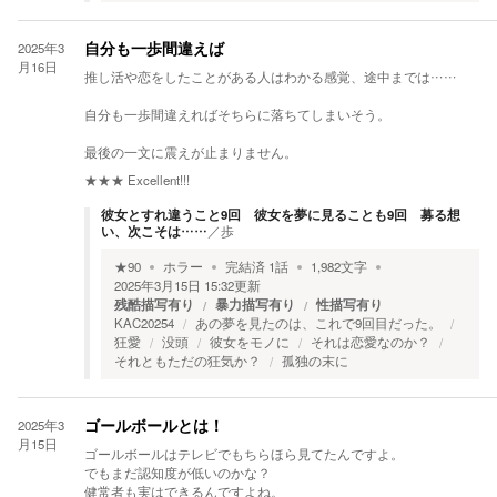
2025年3
自分も一歩間違えば
月16日
推し活や恋をしたことがある人はわかる感覚、途中までは……
自分も一歩間違えればそちらに落ちてしまいそう。
最後の一文に震えが止まりません。
★★★
Excellent!!!
彼女とすれ違うこと9回 彼女を夢に見ることも9回 募る想
い、次こそは……
／
歩
★
90
ホラー
完結済
1
話
1,982
文字
2025年3月15日 15:32
更新
残酷描写有り
暴力描写有り
性描写有り
KAC20254
あの夢を見たのは、これで9回目だった。
狂愛
没頭
彼女をモノに
それは恋愛なのか？
それともただの狂気か？
孤独の末に
2025年3
ゴールボールとは！
月15日
ゴールボールはテレビでもちらほら見てたんですよ。
でもまだ認知度が低いのかな？
健常者も実はできるんですよね。