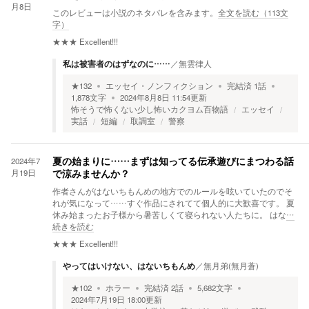
月8日
このレビューは小説のネタバレを含みます。
全文を読む（
113
文
字）
★★★
Excellent!!!
私は被害者のはずなのに……
／
無雲律人
★
132
エッセイ・ノンフィクション
完結済
1
話
1,878
文字
2024年8月8日 11:54
更新
怖そうで怖くない少し怖いカクヨム百物語
エッセイ
実話
短編
取調室
警察
2024年7
夏の始まりに……まずは知ってる伝承遊びにまつわる話
月19日
で涼みませんか？
作者さんがはないちもんめの地方でのルールを呟いていたのでそ
れが気になって……すぐ作品にされてて個人的に大歓喜です。 夏
休み始まったお子様から暑苦しくて寝られない人たちに。 はな
…
続きを読む
★★★
Excellent!!!
やってはいけない、はないちもんめ
／
無月弟(無月蒼)
★
102
ホラー
完結済
2
話
5,682
文字
2024年7月19日 18:00
更新