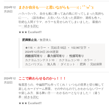
2024年12
まさか自分も……と思いながらも……:(；ﾞﾟ'ωﾟ'):
月25日
ハラハラハラ。 自分も船に乗ってあの島に行ってしまった気持ち
に……。（該当者w） 人生いろいろ太った原因や、過程も色々。
壮絶な人間ドラマ、ホラーを見せられてしまいました。 最後の
一
…続きを読む
★★★
Excellent!!!
肥満禁止法
／
無雲律人
★
116
ホラー
完結済
55
話
102,967
文字
2024年12月24日 20:05
更新
残酷描写有り
暴力描写有り
性描写有り
カクヨムコンテスト10
カクヨムコン10
ホラー
カニバリズム
無人島
ダイエット
肥満
完結保障
2024年12
ここで終わらせるのかっ！！！
月22日
毎度思うの、中編部門も作ってくれ！ いつもの世界と切り離して
楽しむカードゲーム界隈。 その中のものでしかわからないワード
や楽しみ方、振る舞い方……わかるわーとなりました！（違う
界
…続きを読む
★★★
Excellent!!!