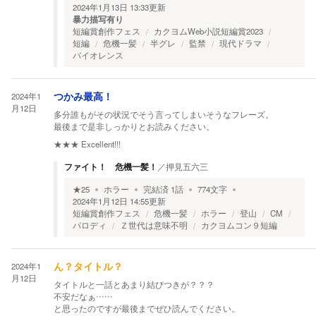
2024年1月13日 13:33
更新
暴力描写有り
短編賞創作フェス
カクヨムWeb小説短編賞2023
短編
危機一髪
半グレ
監禁
現代ドラマ
バイオレンス
2024年1
つかみ最高！
月12日
多分誰もがその状況でそう言ってしまいそうなフレーズ。
最後まで是非しっかりとお読みください。
★★★
Excellent!!!
ファイト！ 危機一髪！
／
押見五六三
★
25
ホラー
完結済
1
話
774
文字
2024年1月12日 14:55
更新
短編賞創作フェス
危機一髪
ホラー
登山
CM
パロディ
Ｚ世代は意味不明
カクヨムコン９短編
2024年1
ん？タイトル？
月12日
タイトルと一話とあまり結びつきが？？？
不安だなぁ……
と思ったのですが最後までぜひ読んでください。