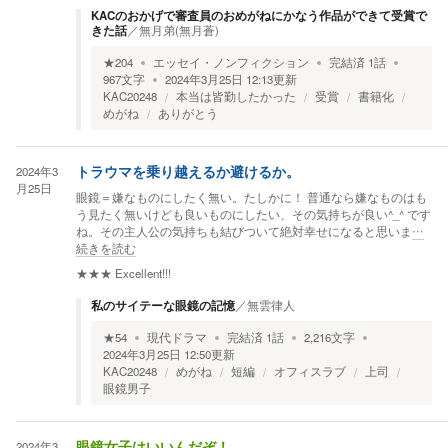
KACのおかげで審査員のおめがねにかなう作品ができて受賞で
きた話
／
無月弟(無月蒼)
★
204
エッセイ・ノンフィクション
完結済
1
話
967
文字
2024年3月25日 12:13
更新
KAC20248
本当は皆勤したかった
受賞
書籍化
めがね
ありがとう
2024年3
トラウマを乗り越えるか避けるか。
月25日
眼鏡＝嫌なものにしたく無い。たしかに！ 普通なら嫌なものはも
う見たく無いけども良いものにしたい、その気持ちが良い^_^ です
ね。その主人公の気持ちも結びついて絶対幸せになると思いま
…
続きを読む
★★★
Excellent!!!
私のサイテーな眼鏡の記憶
／
無雲律人
★
54
現代ドラマ
完結済
1
話
2,216
文字
2024年3月25日 12:50
更新
KAC20248
めがね
短編
オフィスラブ
上司
眼鏡男子
2024年3
眼鏡女子はいいんだぞ！