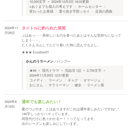
10,000
文字
2024年12月3日 18:03
更新
※あくまでも個人の考えです
ホームセンター
変わったお客様
選り抜き宇部ッセイ
店員の愚痴
2024年11
タイトルに釣られた笑笑
月29日
ぷはあっ……美味しいものを食べたあとはそんな気持ちになって
しまう……。
たくさんヨムしてたどり着いた時に読んでもよし。
★★★
Excellent!!!
かんのうラーメン
／
バンブー
★
69
現代ドラマ
完結済
1
話
2,754
文字
2024年11月29日 12:01
更新
コメディ
ラーメン
ギャグ
オマージュ
おじさん
サラリーマン
健全
ラーメン屋
2024年8
通年でも楽しみたい！
月19日
夏のつぶやき、とはありますがこれは通年楽しみたいですね^_^
140字しっかりハマっています。
同世代だけに色々わかるー！！ってなってます。
次のシーズンも楽しみにしています。