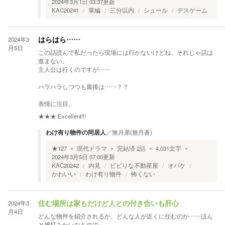
2024年3月1日 03:37
更新
KAC20241
掌編
三分以内
シュール
デスゲーム
2024年3
はらはら……
月5日
この話読んで私だったら現場には行かないけどね、それじゃ話は
進まない。
主人公は行くのですが……
ハラハラしつつも最後は……？？
表情に注目。
★★★
Excellent!!!
わけ有り物件の同居人
／
無月弟(無月蒼)
★
127
現代ドラマ
完結済
2
話
4,031
文字
2024年3月5日 07:00
更新
KAC20242
内見
ビビりな不動産屋
オバケ
かわいい
わけ有り物件
怖くない
2024年3
住む場所は家もだけど人との付き合いも肝心
月4日
どんな物件を紹介されるか、どんな人が近くに住むのか……ほん
と博打みたいなもので。