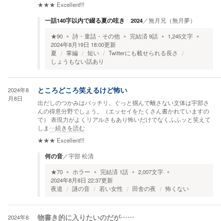
★★★
Excellent!!!
一話140字以内で綴る夏の呟き 2024
／
無月兄（無月夢）
★
90
詩・童話・その他
完結済
9
話
1,245
文字
2024年8月19日 18:00
更新
夏
掌編
短い
Twitterにも載せられる長さ
しょうもない話あり
2024年8
ところどころ笑えるけど怖い
月8日
出だしのつかみはバッチリ。ぐっと掴んで離さない文体は宇部さ
んの得意分野でしょう。（エッセイをたくさん書かれていますの
で） 表現力がよくリアルさもあり怖いだけでなくふふッと笑えて
しま
…続きを読む
★★★
Excellent!!!
何の音
／
宇部 松清
★
70
ホラー
完結済
1
話
2,007
文字
2024年8月8日 22:37
更新
夜道
謎の音
若い女性
田舎の夜
怖くない
2024年8
物書き的に入りたいのだが……