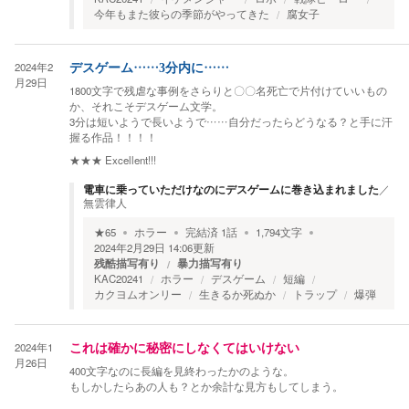
今年もまた彼らの季節がやってきた
腐女子
2024年2
デスゲーム……3分内に……
月29日
1800文字で残虐な事例をさらりと〇〇名死亡で片付けていいもの
か、それこそデスゲーム文学。
3分は短いようで長いようで……自分だったらどうなる？と手に汗
握る作品！！！！
★★★
Excellent!!!
電車に乗っていただけなのにデスゲームに巻き込まれました
／
無雲律人
★
65
ホラー
完結済
1
話
1,794
文字
2024年2月29日 14:06
更新
残酷描写有り
暴力描写有り
KAC20241
ホラー
デスゲーム
短編
カクヨムオンリー
生きるか死ぬか
トラップ
爆弾
2024年1
これは確かに秘密にしなくてはいけない
月26日
400文字なのに長編を見終わったかのような。
もしかしたらあの人も？とか余計な見方もしてしまう。