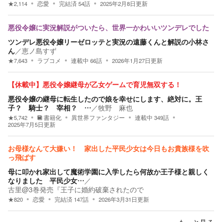
★
2,114
恋愛
完結済
54
話
2025年2月8日
更新
悪役令嬢に実況解説がついたら、世界一かわいいツンデレでした
ツンデレ悪役令嬢リーゼロッテと実況の遠藤くんと解説の小林さ
ん
／
恵ノ島すず
★
7,643
ラブコメ
連載中
66
話
2026年1月27日
更新
【休載中】悪役令嬢継母が乙女ゲームで育児無双する！
悪役令嬢の継母に転生したので娘を幸せにします、絶対に。王
子？ 騎士？ 宰相？ …
／
牧野 麻也
★
5,742
書籍化
異世界ファンタジー
連載中
349
話
2025年7月5日
更新
お母様なんて大嫌い！ 家出した平民少女は今日もお貴族様を吹
っ飛ばす
母に叩かれ家出して魔術学園に入学したら何故か王子様と親しく
なりました 平民少女…
／
古里@3巻発売『王子に婚約破棄されたので
★
820
恋愛
完結済
147
話
2026年3月31日
更新
もっと見る