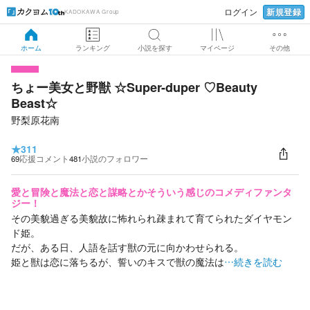
新規登録
ログイン
KADOKAWA Group
ホーム
ランキング
小説を探す
マイページ
その他
ちょー美女と野獣 ☆Super-duper ♡Beauty
Beast☆
野梨原花南
★
311
69
応援コメント
481
小説のフォロワー
愛と冒険と魔法と恋と謀略とかそういう感じのコメディファンタ
ジー！
その美貌過ぎる美貌故に怖れられ疎まれて育てられたダイヤモン
ド姫。
だが、ある日、人語を話す獣の元に向かわせられる。
姫と獣は恋に落ちるが、誓いのキスで獣の魔法は
…続きを読む