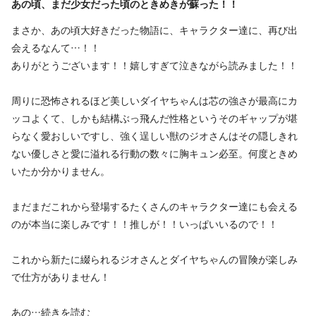
あの頃、まだ少女だった頃のときめきが蘇った！！
まさか、あの頃大好きだった物語に、キャラクター達に、再び出
会えるなんて…！！
ありがとうございます！！嬉しすぎて泣きながら読みました！！
周りに恐怖されるほど美しいダイヤちゃんは芯の強さが最高にカ
ッコよくて、しかも結構ぶっ飛んだ性格というそのギャップが堪
らなく愛おしいですし、強く逞しい獣のジオさんはその隠しきれ
ない優しさと愛に溢れる行動の数々に胸キュン必至。何度ときめ
いたか分かりません。
まだまだこれから登場するたくさんのキャラクター達にも会える
のが本当に楽しみです！！推しが！！いっぱいいるので！！
これから新たに綴られるジオさんとダイヤちゃんの冒険が楽しみ
で仕方がありません！
あの…
続きを読む