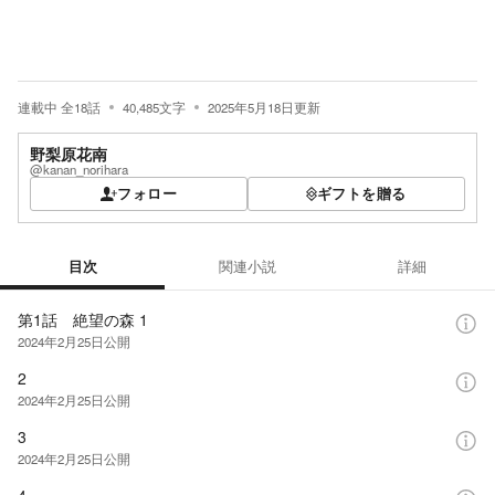
連載中
全
18
話
40,485
文字
2025年5月18日
更新
野梨原花南
@kanan_norihara
フォロー
ギフトを贈る
目次
関連小説
詳細
目次
第1話 絶望の森 1
2024年2月25日
公開
2
2024年2月25日
公開
3
2024年2月25日
公開
4