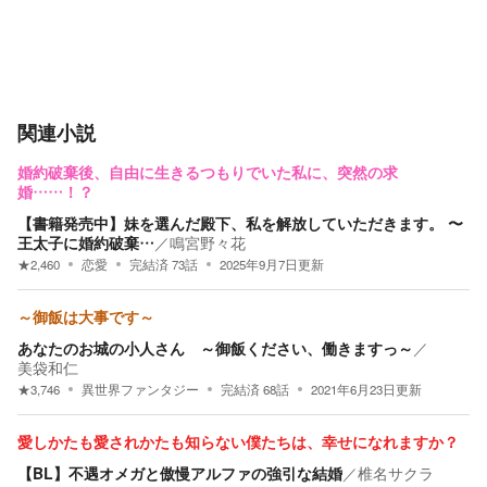
関連小説
婚約破棄後、自由に生きるつもりでいた私に、突然の求
婚……！？
【書籍発売中】妹を選んだ殿下、私を解放していただきます。 〜
王太子に婚約破棄…
／
鳴宮野々花
★
2,460
恋愛
完結済
73
話
2025年9月7日
更新
～御飯は大事です～
あなたのお城の小人さん ～御飯ください、働きますっ～
／
美袋和仁
★
3,746
異世界ファンタジー
完結済
68
話
2021年6月23日
更新
愛しかたも愛されかたも知らない僕たちは、幸せになれますか？
【BL】不遇オメガと傲慢アルファの強引な結婚
／
椎名サクラ