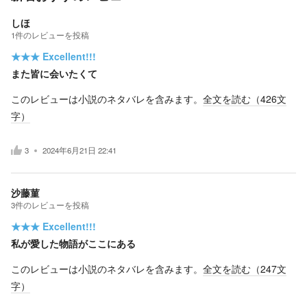
しほ
1
件の
レビューを投稿
★★★
Excellent!!!
また皆に会いたくて
このレビューは小説のネタバレを含みます。
全文を読む（
426
文
字）
3
2024年6月21日 22:41
沙藤菫
3
件の
レビューを投稿
★★★
Excellent!!!
私が愛した物語がここにある
このレビューは小説のネタバレを含みます。
全文を読む（
247
文
字）