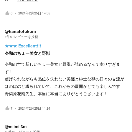
6
2024年2月25日 14:35
@hanatotukuni
1
件の
レビューを投稿
★★★
Excellent!!!
令和のちょー美女と野獣
令和の世で新しいちょー美女と野獣が読めるなんて幸せすぎま
す！
虐げられながらも品位を失わない美姫と紳士な獣の日々の交流が
ほのぼのと綴られていて、これからの展開がとても楽しみです
野梨原花南先生、本当に本当にありがとうございます！
7
2024年2月25日 11:24
@miimii3m
10
件の
レビューを投稿