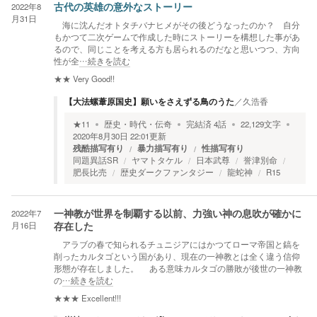
2022年8
古代の英雄の意外なストーリー
月31日
海に沈んだオトタチバナヒメがその後どうなったのか？ 自分
もかつて二次ゲームで作成した時にストーリーを構想した事があ
るので、同じことを考える方も居られるのだなと思いつつ、方向
性が全
…続きを読む
★★
Very Good!!
【大法螺葦原国史】願いをさえずる鳥のうた
／
久浩香
★
11
歴史・時代・伝奇
完結済
4
話
22,129
文字
2020年8月30日 22:01
更新
残酷描写有り
暴力描写有り
性描写有り
同題異話SR
ヤマトタケル
日本武尊
誉津別命
肥長比売
歴史ダークファンタジー
龍蛇神
R15
2022年7
一神教が世界を制覇する以前、力強い神の息吹が確かに
月16日
存在した
アラブの春で知られるチュニジアにはかつてローマ帝国と鎬を
削ったカルタゴという国があり、現在の一神教とは全く違う信仰
形態が存在しました。 ある意味カルタゴの勝敗が後世の一神教
の
…続きを読む
★★★
Excellent!!!