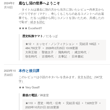
2024年2
底なし沼の世界へようこそ
月10日
タイトルは過去に別の方から当方に頂いたレビュー内本文から
パクリですが（マテ）、奇しくもこちらのあるコメントへのお返
事でも、だるっぱ様から同じコメントを頂いたため、共感したの
で恥ず
…続きを読む
★★★
Excellent!!!
歴史転換ヤマト
／
だるっぱ
★
12
エッセイ・ノンフィクション
完結済
165
話
484,755
文字
2026年2月25日 13:09
更新
大和王朝
聖徳太子
飛鳥時代
縄文時代
弥生時代
古墳時代
古事記
日本書紀
2023年10
本作と後日譚
月22日
このレビューは小説のネタバレを含みます。
全文を読む（
547
文
字）
★★
Very Good!!
最後の電話
／
神楽堂
★
110
歴史・時代・伝奇
完結済
5
話
7,629
文字
2023年10月21日 22:22
更新