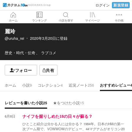
新規登録
ログイン
KADOKAWA Group
ホーム
ランキング
小説を探す
マイページ
その他
麗玲
@uruha_rei
2020年3月20日
に登録
歴史・時代・伝奇
ラブコメ
フォロー
共有
ホーム
小説
9
コレクション
4
近況ノート
256
おすすめレビュー
レビューを書いた小説
25
★をつけた小説
15
6月8日
ナイフを握りしめた18の日々が蘇る？
ひとこと紹介は分かる人には分かる？ 1984年。日本のHMの第一
次ブーム期で、VOWWOWのデビュー、44マグナムがオリコン20