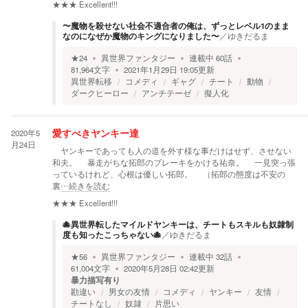
★★★
Excellent!!!
〜魔物を殺せない社会不適合者の俺は、ずっとレベル1のまま
なのになぜか魔物のキングになりました〜
／
ゆきだるま
★
24
異世界ファンタジー
連載中
60
話
81,964
文字
2021年1月29日 19:05
更新
異世界転移
コメディ
ギャグ
チート
動物
ダークヒーロー
アンチテーゼ
擬人化
2020年5
愛すべきヤンキー達
月24日
ヤンキーであっても人の道を外す様な事だけはせず、させない
和夫。 暴走がちな拓郎のブレーキをかける祐奈。 一見突っ張
っているけれど、心根は優しい拓郎。 （拓郎の態度は不安の
裏
…続きを読む
★★★
Excellent!!!
🐙異世界転したマイルドヤンキーは、チートもスキルも奴隷制
度も知ったこっちゃない🐙
／
ゆきだるま
★
56
異世界ファンタジー
連載中
32
話
61,004
文字
2020年5月28日 02:42
更新
暴力描写有り
勘違い
男女の友情
コメディ
ヤンキー
友情
チートなし
奴隷
片思い