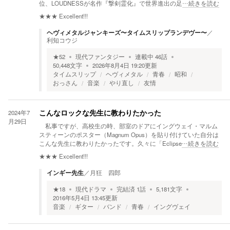
位、LOUDNESSが名作『撃剣霊化』で世界進出の足
…続きを読む
★★★
Excellent!!!
ヘヴィメタルジャンキーズ〜タイムスリップランデヴー〜
／
利知コウジ
★
52
現代ファンタジー
連載中
46
話
50,448
文字
2026年8月4日 19:20
更新
タイムスリップ
ヘヴィメタル
青春
昭和
おっさん
音楽
やり直し
友情
2024年7
こんなロックな先生に教わりたかった
月29日
私事ですが、高校生の時、部室のドアにイングウェイ・マルム
スティーンのポスター（Magnum Opus）を貼り付けていた自分は
こんな先生に教わりたかったです。久々に「Eclipse
…続きを読む
★★★
Excellent!!!
インギー先生
／
月狂 四郎
★
18
現代ドラマ
完結済
1
話
5,181
文字
2016年5月4日 13:45
更新
音楽
ギター
バンド
青春
イングヴェイ