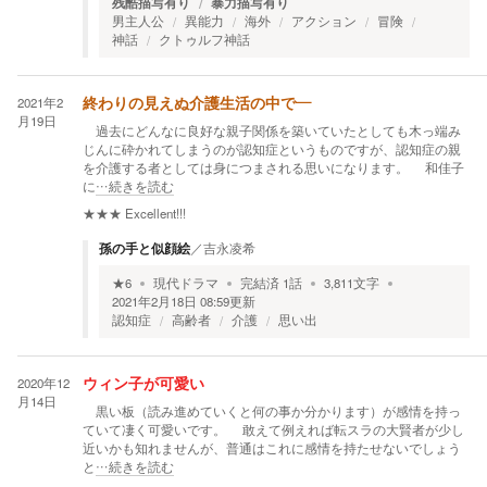
残酷描写有り
暴力描写有り
男主人公
異能力
海外
アクション
冒険
神話
クトゥルフ神話
2021年2
終わりの見えぬ介護生活の中で―
月19日
過去にどんなに良好な親子関係を築いていたとしても木っ端み
じんに砕かれてしまうのが認知症というものですが、認知症の親
を介護する者としては身につまされる思いになります。 和佳子
に
…続きを読む
★★★
Excellent!!!
孫の手と似顔絵
／
吉永凌希
★
6
現代ドラマ
完結済
1
話
3,811
文字
2021年2月18日 08:59
更新
認知症
高齢者
介護
思い出
2020年12
ウィン子が可愛い
月14日
黒い板（読み進めていくと何の事か分かります）が感情を持っ
ていて凄く可愛いです。 敢えて例えれば転スラの大賢者が少し
近いかも知れませんが、普通はこれに感情を持たせないでしょう
と
…続きを読む