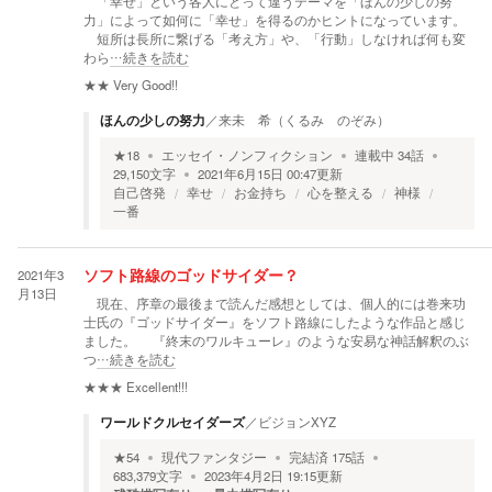
「幸せ」という各人にとって違うテーマを「ほんの少しの努
力」によって如何に「幸せ」を得るのかヒントになっています。
短所は長所に繋げる「考え方」や、「行動」しなければ何も変
わら
…続きを読む
★★
Very Good!!
ほんの少しの努力
／
来未 希（くるみ のぞみ）
★
18
エッセイ・ノンフィクション
連載中
34
話
29,150
文字
2021年6月15日 00:47
更新
自己啓発
幸せ
お金持ち
心を整える
神様
一番
2021年3
ソフト路線のゴッドサイダー？
月13日
現在、序章の最後まで読んだ感想としては、個人的には巻来功
士氏の『ゴッドサイダー』をソフト路線にしたような作品と感じ
ました。 『終末のワルキューレ』のような安易な神話解釈のぶ
つ
…続きを読む
★★★
Excellent!!!
ワールドクルセイダーズ
／
ビジョンXYZ
★
54
現代ファンタジー
完結済
175
話
683,379
文字
2023年4月2日 19:15
更新