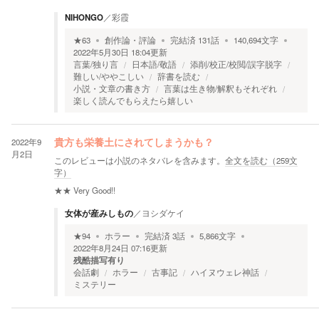
NIHONGO
／
彩霞
★
63
創作論・評論
完結済
131
話
140,694
文字
2022年5月30日 18:04
更新
言葉/独り言
日本語/敬語
添削/校正/校閲/誤字脱字
難しい/ややこしい
辞書を読む
小説・文章の書き方
言葉は生き物/解釈もそれぞれ
楽しく読んでもらえたら嬉しい
2022年9
貴方も栄養土にされてしまうかも？
月2日
このレビューは小説のネタバレを含みます。
全文を読む（
259
文
字）
★★
Very Good!!
女体が産みしもの
／
ヨシダケイ
★
94
ホラー
完結済
3
話
5,866
文字
2022年8月24日 07:16
更新
残酷描写有り
会話劇
ホラー
古事記
ハイヌウェレ神話
ミステリー