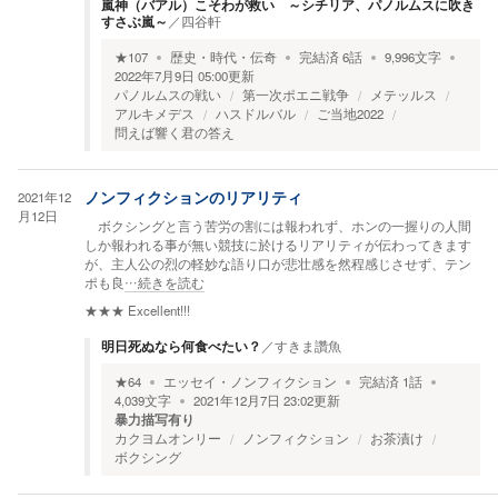
嵐神（バアル）こそわが救い ～シチリア、パノルムスに吹き
すさぶ嵐～
／
四谷軒
★
107
歴史・時代・伝奇
完結済
6
話
9,996
文字
2022年7月9日 05:00
更新
パノルムスの戦い
第一次ポエニ戦争
メテッルス
アルキメデス
ハスドルバル
ご当地2022
問えば響く君の答え
2021年12
ノンフィクションのリアリティ
月12日
ボクシングと言う苦労の割には報われず、ホンの一握りの人間
しか報われる事が無い競技に於けるリアリティが伝わってきます
が、主人公の烈の軽妙な語り口が悲壮感を然程感じさせず、テン
ポも良
…続きを読む
★★★
Excellent!!!
明日死ぬなら何食べたい？
／
すきま讚魚
★
64
エッセイ・ノンフィクション
完結済
1
話
4,039
文字
2021年12月7日 23:02
更新
暴力描写有り
カクヨムオンリー
ノンフィクション
お茶漬け
ボクシング