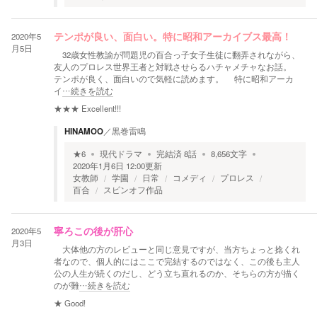
2020年5
テンポが良い、面白い。特に昭和アーカイブス最高！
月5日
32歳女性教諭が問題児の百合っ子女子生徒に翻弄されながら、
友人のプロレス世界王者と対戦させらるハチャメチャなお話。
テンポが良く、面白いので気軽に読めます。 特に昭和アーカ
イ
…続きを読む
★★★
Excellent!!!
HINAMOO
／
黒巻雷鳴
★
6
現代ドラマ
完結済
8
話
8,656
文字
2020年1月6日 12:00
更新
女教師
学園
日常
コメディ
プロレス
百合
スピンオフ作品
2020年5
寧ろこの後が肝心
月3日
大体他の方のレビューと同じ意見ですが、当方ちょっと捻くれ
者なので、個人的にはここで完結するのではなく、この後も主人
公の人生が続くのだし、どう立ち直れるのか、そちらの方が描く
のが難
…続きを読む
★
Good!