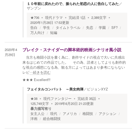
１０年前に戻れたので、振られた初恋の人に告白してみた
／
ザンブン
★
706
現代ドラマ
完結済
1
話
2,389
文字
2020年1月28日 17:53
更新
告白
学生
タイムトラベル
失恋
学園
SF?
万人向け
短編
2020年4
ブレイク・スナイダーの脚本術的映画シナリオ風小説
月29日
当方も格闘小説を書く為に、創作サイドの視点で大いに共感出
来るはじめての作品でした。 その為、読者としてよりも創作的
な視点の感想になる為、観る方によってはあまり参考にならない
レビ
…続きを読む
★★★
Excellent!!!
フェイタルコンバット ～美女肉弾
／
ビジョンXYZ
★
38
現代ファンタジー
完結済
35
話
125,749
文字
2019年6月20日 21:23
更新
暴力描写有り
女主人公
現代
アメリカ
格闘技
アクション
洋画
総合格闘技