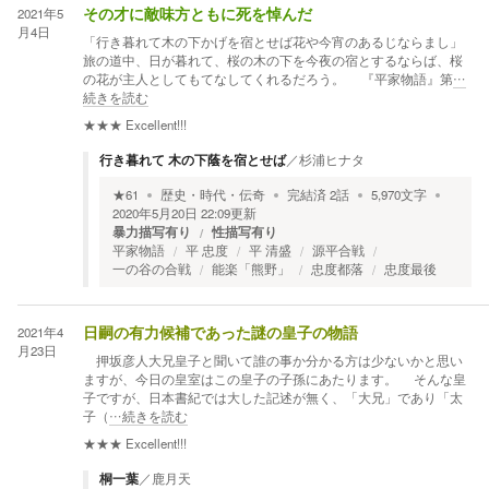
2021年5
その才に敵味方ともに死を悼んだ
月4日
「行き暮れて木の下かげを宿とせば花や今宵のあるじならまし」
旅の道中、日が暮れて、桜の木の下を今夜の宿とするならば、桜
の花が主人としてもてなしてくれるだろう。 『平家物語』第
…
続きを読む
★★★
Excellent!!!
行き暮れて 木の下蔭を宿とせば
／
杉浦ヒナタ
★
61
歴史・時代・伝奇
完結済
2
話
5,970
文字
2020年5月20日 22:09
更新
暴力描写有り
性描写有り
平家物語
平 忠度
平 清盛
源平合戦
一の谷の合戦
能楽「熊野」
忠度都落
忠度最後
2021年4
日嗣の有力候補であった謎の皇子の物語
月23日
押坂彦人大兄皇子と聞いて誰の事か分かる方は少ないかと思い
ますが、今日の皇室はこの皇子の子孫にあたります。 そんな皇
子ですが、日本書紀では大した記述が無く、「大兄」であり「太
子（
…続きを読む
★★★
Excellent!!!
桐一葉
／
鹿月天