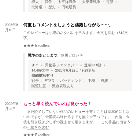
樺太
戦争
太平洋戦争
大東亜戦争
電話
北海道
歴史
円城塔賞
2023年9
何度もコメントをしようと躊躇しながら……。
月16日
このレビューは小説のネタバレを含みます。
全文を読む（
812
文
字）
★★★
Excellent!!!
戦争のあとしまつ
／
歌川ピロシキ
★
71
異世界ファンタジー
連載中
8
話
14,469
文字
2023年6月22日 19:29
更新
残酷描写有り
戦争
PTSD
バッドエンド
不穏
戦後
閲覧注意
流血表現あり
2022年9
もっと早く読んでいれば良かった！
月25日
まだ読了していない作品のレビューを書くことは基本的にしな
いのですが、全部読み終わるまでも無く☆三つです。（勿論、今
後も引き続き少しずつ読ませて頂きますが） この作品に出合う
の
…続きを読む
★★★
Excellent!!!