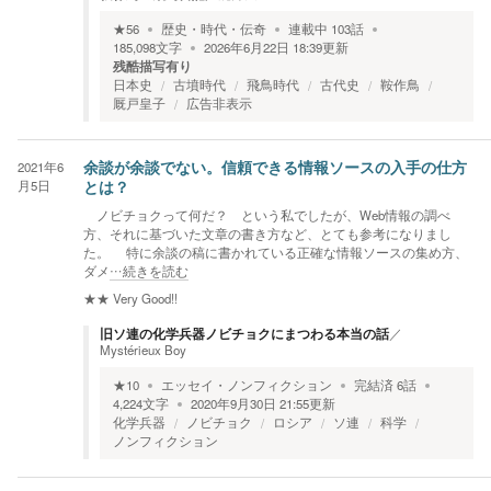
★
56
歴史・時代・伝奇
連載中
103
話
185,098
文字
2026年6月22日 18:39
更新
残酷描写有り
日本史
古墳時代
飛鳥時代
古代史
鞍作鳥
厩戸皇子
広告非表示
2021年6
余談が余談でない。信頼できる情報ソースの入手の仕方
月5日
とは？
ノビチョクって何だ？ という私でしたが、Web情報の調べ
方、それに基づいた文章の書き方など、とても参考になりまし
た。 特に余談の稿に書かれている正確な情報ソースの集め方、
ダメ
…続きを読む
★★
Very Good!!
旧ソ連の化学兵器ノビチョクにまつわる本当の話
／
Mystérieux Boy
★
10
エッセイ・ノンフィクション
完結済
6
話
4,224
文字
2020年9月30日 21:55
更新
化学兵器
ノビチョク
ロシア
ソ連
科学
ノンフィクション