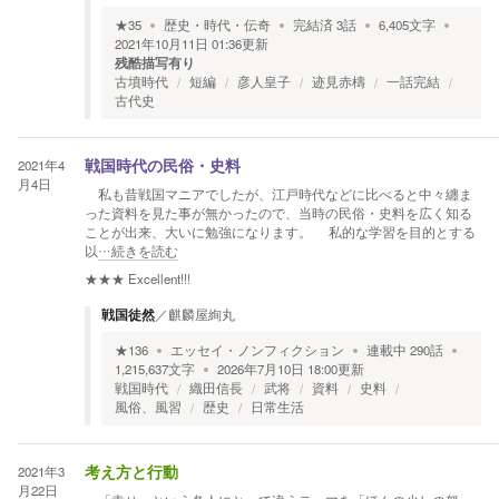
★
35
歴史・時代・伝奇
完結済
3
話
6,405
文字
2021年10月11日 01:36
更新
残酷描写有り
古墳時代
短編
彦人皇子
迹見赤檮
一話完結
古代史
2021年4
戦国時代の民俗・史料
月4日
私も昔戦国マニアでしたが、江戸時代などに比べると中々纏ま
った資料を見た事が無かったので、当時の民俗・史料を広く知る
ことが出来、大いに勉強になります。 私的な学習を目的とする
以
…続きを読む
★★★
Excellent!!!
戦国徒然
／
麒麟屋絢丸
★
136
エッセイ・ノンフィクション
連載中
290
話
1,215,637
文字
2026年7月10日 18:00
更新
戦国時代
織田信長
武将
資料
史料
風俗、風習
歴史
日常生活
2021年3
考え方と行動
月22日