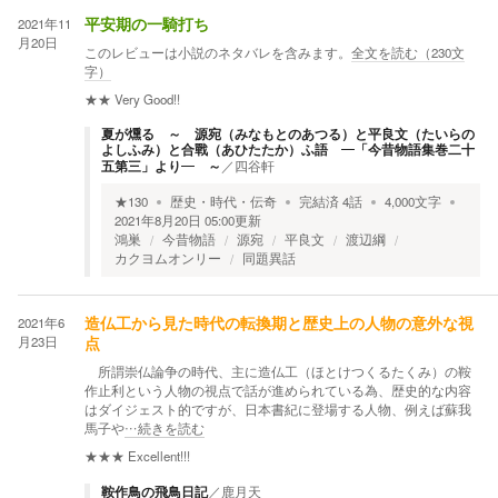
2021年11
平安期の一騎打ち
月20日
このレビューは小説のネタバレを含みます。
全文を読む（
230
文
字）
★★
Very Good!!
夏が燻る ～ 源宛（みなもとのあつる）と平良文（たいらの
よしふみ）と合戰（あひたたか）ふ語 ―「今昔物語集巻二十
五第三」より― ～
／
四谷軒
★
130
歴史・時代・伝奇
完結済
4
話
4,000
文字
2021年8月20日 05:00
更新
鴻巣
今昔物語
源宛
平良文
渡辺綱
カクヨムオンリー
同題異話
2021年6
造仏工から見た時代の転換期と歴史上の人物の意外な視
月23日
点
所謂崇仏論争の時代、主に造仏工（ほとけつくるたくみ）の鞍
作止利という人物の視点で話が進められている為、歴史的な内容
はダイジェスト的ですが、日本書紀に登場する人物、例えば蘇我
馬子や
…続きを読む
★★★
Excellent!!!
鞍作鳥の飛鳥日記
／
鹿月天