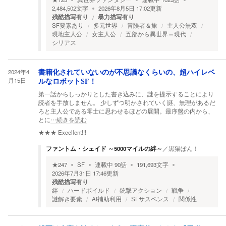
2,484,502
文字
2026年8月5日 17:02
更新
残酷描写有り
暴力描写有り
SF要素あり
多元世界
冒険者＆旅
主人公無双
現地主人公
女主人公
五部から異世界⇔現代
シリアス
2024年4
書籍化されていないのが不思議なくらいの、超ハイレベ
月15日
ルなロボットSF！
第一話からしっかりとした書き込みに、謎を提示することにより
読者を手放しません。 少しずつ明かされていく謎、無理があるだ
ろと主人公である零士に思わせるほどの展開。最序盤の内から、
とに
…続きを読む
★★★
Excellent!!!
ファントム・シェイド ～5000マイルの絆～
／
黒猫ぽん！
★
247
SF
連載中
90
話
191,693
文字
2026年7月31日 17:46
更新
残酷描写有り
絆
ハードボイルド
銃撃アクション
戦争
謎解き要素
AI補助利用
SFサスペンス
関係性