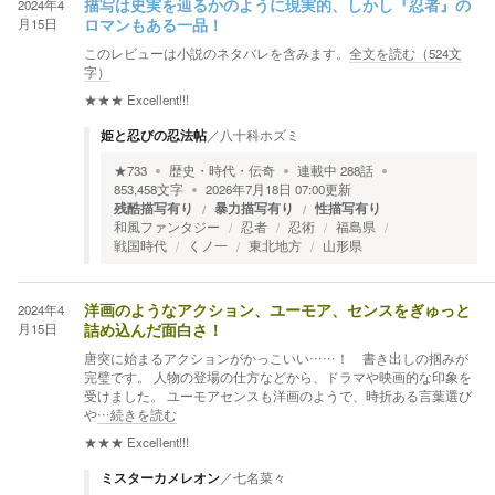
2024年4
描写は史実を辿るかのように現実的、しかし『忍者』の
月15日
ロマンもある一品！
このレビューは小説のネタバレを含みます。
全文を読む（
524
文
字）
★★★
Excellent!!!
姫と忍びの忍法帖
／
八十科ホズミ
★
733
歴史・時代・伝奇
連載中
288
話
853,458
文字
2026年7月18日 07:00
更新
残酷描写有り
暴力描写有り
性描写有り
和風ファンタジー
忍者
忍術
福島県
戦国時代
くノ一
東北地方
山形県
2024年4
洋画のようなアクション、ユーモア、センスをぎゅっと
月15日
詰め込んだ面白さ！
唐突に始まるアクションがかっこいい……！ 書き出しの掴みが
完璧です。 人物の登場の仕方などから、ドラマや映画的な印象を
受けました。 ユーモアセンスも洋画のようで、時折ある言葉選び
や
…続きを読む
★★★
Excellent!!!
ミスターカメレオン
／
七名菜々