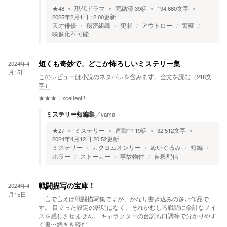
★
48
現代ドラマ
完結済
39
話
194,660
文字
2025年2月1日 12:00
更新
天才俳優
秘密組織
犯罪
アウトロー
警察
映像化不可能
2024年4
短くも奇妙で、どこか怖ろしいミステリー集
月15日
このレビューは小説のネタバレを含みます。
全文を読む（
218
文
字）
★★★
Excellent!!!
ミステリー短編集
／
yama
★
27
ミステリー
連載中
19
話
32,512
文字
2024年4月12日 20:52
更新
ミステリー
カクヨムオンリー
ぬいぐるみ
短編
ホラー
ストーカー
事故物件
自殺配信
2024年4
戦闘描写の宝庫！
月15日
一言で言えば戦闘描写集ですが、かなり書き込みの多い作品で
す。 目立った設定の説明はなく、それがむしろ戦闘に余計なノイ
ズを感じさせません。 キャラクターの台詞も口調等で分かりやす
く書
…続きを読む