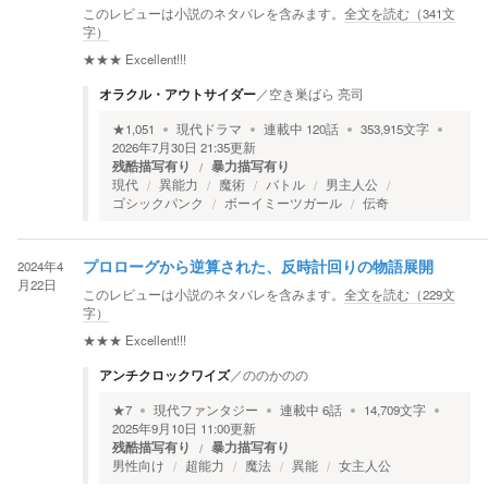
このレビューは小説のネタバレを含みます。
全文を読む（
341
文
字）
★★★
Excellent!!!
オラクル・アウトサイダー
／
空き巣ばら 亮司
★
1,051
現代ドラマ
連載中
120
話
353,915
文字
2026年7月30日 21:35
更新
残酷描写有り
暴力描写有り
現代
異能力
魔術
バトル
男主人公
ゴシックパンク
ボーイミーツガール
伝奇
2024年4
プロローグから逆算された、反時計回りの物語展開
月22日
このレビューは小説のネタバレを含みます。
全文を読む（
229
文
字）
★★★
Excellent!!!
アンチクロックワイズ
／
ののかのの
★
7
現代ファンタジー
連載中
6
話
14,709
文字
2025年9月10日 11:00
更新
残酷描写有り
暴力描写有り
男性向け
超能力
魔法
異能
女主人公