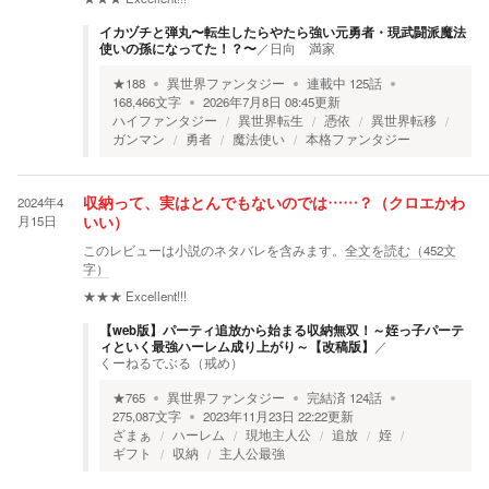
イカヅチと弾丸〜転生したらやたら強い元勇者・現武闘派魔法
使いの孫になってた！？〜
／
日向 満家
★
188
異世界ファンタジー
連載中
125
話
168,466
文字
2026年7月8日 08:45
更新
ハイファンタジー
異世界転生
憑依
異世界転移
ガンマン
勇者
魔法使い
本格ファンタジー
2024年4
収納って、実はとんでもないのでは……？（クロエかわ
月15日
いい）
このレビューは小説のネタバレを含みます。
全文を読む（
452
文
字）
★★★
Excellent!!!
【web版】パーティ追放から始まる収納無双！～姪っ子パーテ
ィといく最強ハーレム成り上がり～【改稿版】
／
くーねるでぶる（戒め）
★
765
異世界ファンタジー
完結済
124
話
275,087
文字
2023年11月23日 22:22
更新
ざまぁ
ハーレム
現地主人公
追放
姪
ギフト
収納
主人公最強