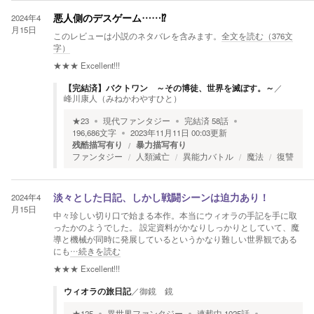
2024年4
悪人側のデスゲーム……⁉
月15日
このレビューは小説のネタバレを含みます。
全文を読む（
376
文
字）
★★★
Excellent!!!
【完結済】バクトワン ～その博徒、世界を滅ぼす。～
／
峰川康人（みねかわやすひと）
★
23
現代ファンタジー
完結済
58
話
196,686
文字
2023年11月11日 00:03
更新
残酷描写有り
暴力描写有り
ファンタジー
人類滅亡
異能力バトル
魔法
復讐
2024年4
淡々とした日記、しかし戦闘シーンは迫力あり！
月15日
中々珍しい切り口で始まる本作。本当にウィオラの手記を手に取
ったかのようでした。 設定資料がかなりしっかりとしていて、魔
導と機械が同時に発展しているというかなり難しい世界観である
にも
…続きを読む
★★★
Excellent!!!
ウィオラの旅日記
／
御鏡 鏡
★
125
異世界ファンタジー
連載中
1025
話