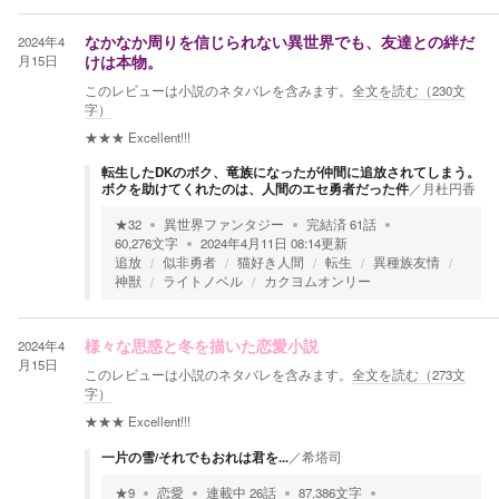
2024年4
なかなか周りを信じられない異世界でも、友達との絆だ
月15日
けは本物。
このレビューは小説のネタバレを含みます。
全文を読む（
230
文
字）
★★★
Excellent!!!
転生したDKのボク、竜族になったが仲間に追放されてしまう。
ボクを助けてくれたのは、人間のエセ勇者だった件
／
月杜円香
★
32
異世界ファンタジー
完結済
61
話
60,276
文字
2024年4月11日 08:14
更新
追放
似非勇者
猫好き人間
転生
異種族友情
神獣
ライトノベル
カクヨムオンリー
2024年4
様々な思惑と冬を描いた恋愛小説
月15日
このレビューは小説のネタバレを含みます。
全文を読む（
273
文
字）
★★★
Excellent!!!
一片の雪/それでもおれは君を...
／
希塔司
★
9
恋愛
連載中
26
話
87,386
文字