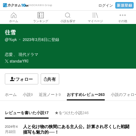
新規登録
ログイン
KADOKAWA Group
ホーム
ランキング
小説を探す
マイページ
その他
往雪
@Yuyk
2023年3月8日
に登録
恋愛
現代ドラマ
standarYKI
フォロー
共有
ホーム
小説
9
近況ノート
9
おすすめレビュー
263
小説のフォロ
レビューを書いた小説
17
★をつけた小説
246
2024年4
人と化け物の狭間にある主人公。計算され尽くした戦闘
月22日
描写も魅力的──！