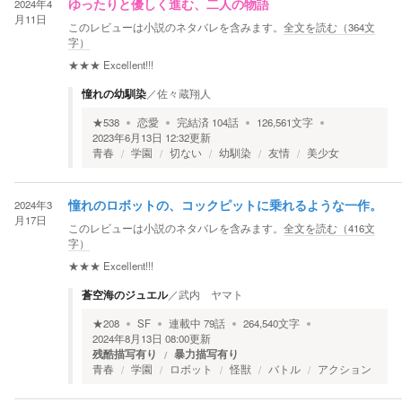
2024年4
ゆったりと優しく進む、二人の物語
月11日
このレビューは小説のネタバレを含みます。
全文を読む（
364
文
字）
★★★
Excellent!!!
憧れの幼馴染
／
佐々蔵翔人
★
538
恋愛
完結済
104
話
126,561
文字
2023年6月13日 12:32
更新
青春
学園
切ない
幼馴染
友情
美少女
2024年3
憧れのロボットの、コックピットに乗れるような一作。
月17日
このレビューは小説のネタバレを含みます。
全文を読む（
416
文
字）
★★★
Excellent!!!
蒼空海のジュエル
／
武内 ヤマト
★
208
SF
連載中
79
話
264,540
文字
2024年8月13日 08:00
更新
残酷描写有り
暴力描写有り
青春
学園
ロボット
怪獣
バトル
アクション