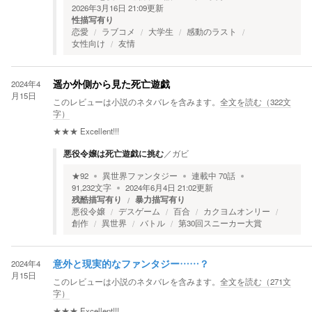
2026年3月16日 21:09
更新
性描写有り
恋愛
ラブコメ
大学生
感動のラスト
女性向け
友情
2024年4
遥か外側から見た死亡遊戯
月15日
このレビューは小説のネタバレを含みます。
全文を読む（
322
文
字）
★★★
Excellent!!!
悪役令嬢は死亡遊戯に挑む
／
ガビ
★
92
異世界ファンタジー
連載中
70
話
91,232
文字
2024年6月4日 21:02
更新
残酷描写有り
暴力描写有り
悪役令嬢
デスゲーム
百合
カクヨムオンリー
創作
異世界
バトル
第30回スニーカー大賞
2024年4
意外と現実的なファンタジー……？
月15日
このレビューは小説のネタバレを含みます。
全文を読む（
271
文
字）
★★★
Excellent!!!