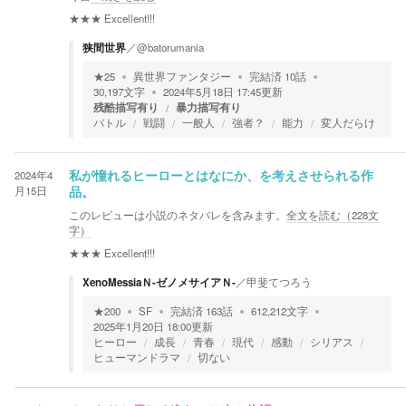
★★★
Excellent!!!
狭間世界
／
@batorumania
★
25
異世界ファンタジー
完結済
10
話
30,197
文字
2024年5月18日 17:45
更新
残酷描写有り
暴力描写有り
バトル
戦闘
一般人
強者？
能力
変人だらけ
2024年4
私が憧れるヒーローとはなにか、を考えさせられる作
月15日
品。
このレビューは小説のネタバレを含みます。
全文を読む（
228
文
字）
★★★
Excellent!!!
XenoMessiaＮ-ゼノメサイアＮ-
／
甲斐てつろう
★
200
SF
完結済
163
話
612,212
文字
2025年1月20日 18:00
更新
ヒーロー
成長
青春
現代
感動
シリアス
ヒューマンドラマ
切ない