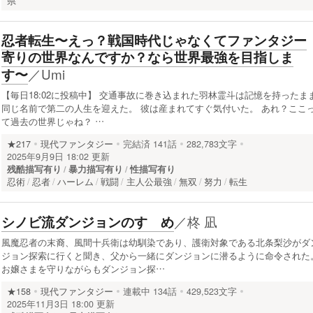
県
忍者転生〜えっ？戦国時代じゃなくてファンタジー
寄りの世界なんですか？なら世界最強を目指しま
／
Umi
す〜
【毎日18:02に投稿中】 交通事故に巻き込まれた羽林霊斗は記憶を持ったま
同じ名前で第二の人生を迎えた。 彼は産まれてすぐ気付いた。 あれ？ここ
て過去の世界じゃね？ …
★217
現代ファンタジー
完結済
141話
282,783文字
2025年9月9日 18:02 更新
残酷描写有り
暴力描写有り
性描写有り
忍術
忍者
ハーレム
戦闘
主人公最強
無双
努力
転生
／
柊 凪
シノビ流ダンジョンのすゝめ
風魔忍者の末裔、風間十兵衛は幼馴染であり、護衛対象である北条梨沙がダ
ジョン探索に行くと聞き、父から一緒にダンジョンに潜るように命令された
お嬢さまを守りながらもダンジョン探…
★158
現代ファンタジー
連載中
134話
429,523文字
2025年11月3日 18:00 更新