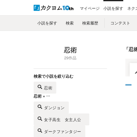
マイページ
小説を探す
ネク
小説を探す
検索
検索履歴
コンテスト
忍術
「
忍
29作品
検索で小説を絞り込む
忍術
忍術 × …
ダンジョン
女子高生 女主人公
ダークファンタジー