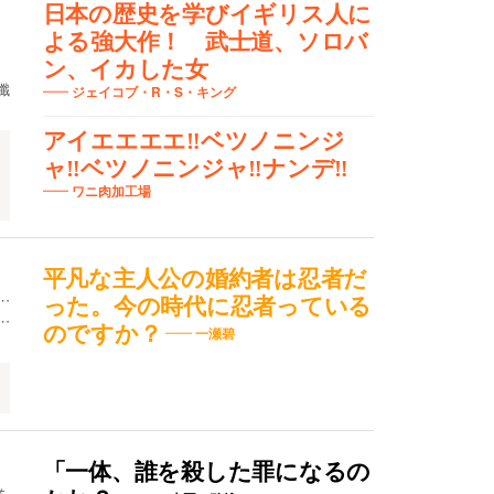
日本の歴史を学びイギリス人に
よる強大作！ 武士道、ソロバ
ン、イカした女
殲
ジェイコブ・R・S・キング
アイエエエエ‼︎ベツノニンジ
ャ‼︎ベツノニンジャ‼︎ナンデ‼︎
ワニ肉加工場
平凡な主人公の婚約者は忍者だ
…
った。今の時代に忍者っている
…
のですか？
一瀬碧
「一体、誰を殺した罪になるの
を