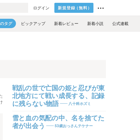
新規登録
（
無料
）
ログイン
のタグ
ピックアップ
新着レビュー
新着小説
公式連載
戦乱の世で亡国の姫と忍びが東
北地方にて戦い成長する、記録
た
け
に残らない物語
八十科ホズミ
雪と血の気配の中、名を捨てた
者が出会う
53歳おっさんテケナー