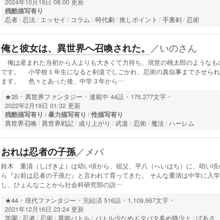
2024年10月19日 08:00 更新
残酷描写有り
忍者
忍法
エッセイ
コラム
時代劇
推しポイント
手裏剣
忍術
／
いのさん
俺と彼女は、異世界へ召喚された。
俺は産まれた当初から人よりも大きくて力持ち、現世の桃太郎のようなも
です。 小学校１年生になると剣道でしごかれ、忍術の真似事までさせられ
ます。 色々とあった後、中学３年から…
★35
異世界ファンタジー
連載中
44話
176,277文字
2022年2月19日 01:32 更新
残酷描写有り
暴力描写有り
性描写有り
異世界召喚
異世界戦記
成り上がり
武道
忍術
魔法
ハーレム
／
メバ
おれは忍者の子孫
鈴木 重清（しげきよ）は幼い頃から、祖父、平八（へいはち）に、幼い頃
ら『お前は忍者の子孫だ』と言われて育ってきた。 そんな重清は中学に入学
し、ひょんなことから社会科研究部の説…
★44
現代ファンタジー
完結済
516話
1,109,667文字
2021年12月16日 23:24 更新
学園
忍者
忍術
異能バトル
バトル少なめドタバタ多め猫少々
ばあさ