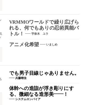
／
VRMMOワールドで繰り広げら
れる、何でもありの忍術異能バ
トル！
気
宇奈木 ユラ
プ
アニメ化希望
いましめ
でも男子目線じゃありません。
兵藤晴佳
も
体幹への造詣が浮き彫りにす
る、微細なる造形美――！
システムロンパイア