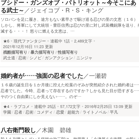
ブシドー・ガンズオブ・パトリオット～今そこにあ
／
ジェイコブ・R・S・キング
る武士～
ソロバンを足に履き、途方もない素早さで駆け巡る忍びの里の文恵（１６）
しかし、将軍にして大統領・豊臣信秀は忍びの里に対し武装機銃隊を送り、
滅する・・・！ 怒りに燃える文恵は、…
★6
現代ファンタジー
連載中
1話
2,489文字
2021年12月16日 11:23 更新
残酷描写有り
暴力描写有り
性描写有り
武士道
忍術
シノビ
ガンアクション
ニンジャ
／
一瀬碧
婚約者が……強面の忍者でした
１６歳の誕生日を１か月後に控えた松葉のぞみが突然紹介された婚約者は…
忍者でした。今時、忍者って存在するのですか？しかも見た目が恐すぎる…
ヤのつく自由業にしか見えない……。のぞ…
★4
ラブコメ
連載中
25話
57,172文字
2016年2月25日 13:09 更新
学園
忍者
忍術
コメディ
恋愛
超能力
ライトノベル
平凡
／
木園 碧雄
八右衛門殺し
殺人を副業としている猟師の弥三郎は、御用商人「今津屋八右衛門」の殺し