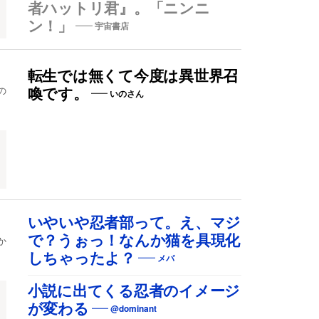
者ハットリ君』。「ニンニ
ン！」
宇宙書店
転生では無くて今度は異世界召
の
喚です。
いのさん
いやいや忍者部って。え、マジ
で？うぉっ！なんか猫を具現化
か
しちゃったよ？
メバ
小説に出てくる忍者のイメージ
が変わる
@dominant