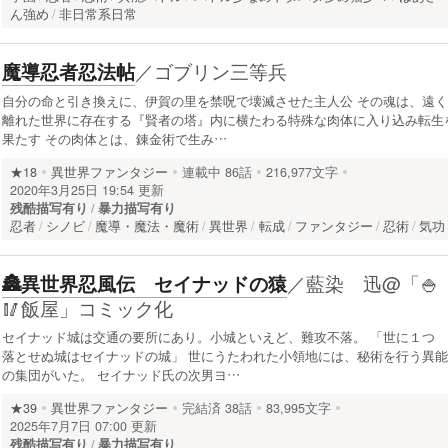
ん強め
非日常系日常
／
ゴブリン三等兵
魔導忍者忍法帖
自分の命と引き換えに、伊賀の里を禁呪で壊滅させた主人公 その魂は、遠く
離れた世界に存在する『賢者の塔』内に横たわる特殊な肉体に入り込み転生
果たす その肉体とは、錬金術で生み…
★18
異世界ファンタジー
連載中
86話
216,977文字
2020年3月25日 19:54 更新
残酷描写有り
暴力描写有り
忍者
シノビ
魔導・魔法・魔術
異世界
転成
ファンタジー
忍術
気功
／
藍染 迅@「🍚
🏯異世界忍風伝 セイナッドの猿
🥢飯屋」コミック化
セイナッド城は交通の要所にあり。小城といえど、難攻不落。 「世に１つ
落とせぬ城はセイナッドの城」 世にうたわれた小領地には、秘術を行う異能
の集団がいた。 セイナッド氏の次男ヨ…
★39
異世界ファンタジー
完結済
38話
83,995文字
2025年7月7日 07:00 更新
残酷描写有り
暴力描写有り