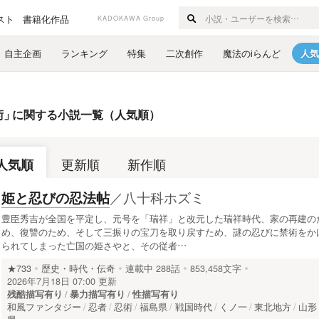
スト
書籍化作品
KADOKAWA Group
自主企画
ランキング
特集
二次創作
魔法のiらんど
人気
術
」
に関する小説一覧（人気順）
人気順
更新順
新作順
／
八十科ホズミ
姫と忍びの忍法帖
豊臣秀吉が全国を平定し、元号を「瑞祥」と改元した瑞祥時代、家の再建の
め、復讐のため、そして三振りの宝刀を取り戻すため、謎の忍びに禁術をか
られてしまった亡国の姫さやと、その従者…
★733
歴史・時代・伝奇
連載中
288話
853,458文字
2026年7月18日 07:00 更新
残酷描写有り
暴力描写有り
性描写有り
和風ファンタジー
忍者
忍術
福島県
戦国時代
くノ一
東北地方
山形