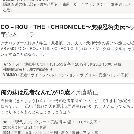
隠形五遁の術
忍者
魔術
忍術
仙道
ダークファンタジー
陰陽道
五行
思想
CO－ROU・THE・CHRONICLE〜虎狼忍術史伝〜
宇奈木 ユラ
アナログゲーム好き大学生・凧谷慎二は、友人・天神玲奈の誘いを機に大人
VRMMO『CO－ROU・THE・CHRONICLE(コロウ・ザ・クロニクル)』を
レイすることになる。 し…
★15
SF
連載中
67話
131,553文字
2019年5月23日 16:00 更新
残酷描写有り
暴力描写有り
VRMMO
忍者
ライトノベル
アクション
ラブコメ
異能バトル
忍術
／
兵藤晴佳
俺の妹は忍者なんだが13歳
吉祥蓮（きっしょうれん）……その忍者集団がいつ、どこで生まれたのか誰
知らない。 忍術「飛燕九天直覇流鬼門遁甲殺到法（ひえんきゅうてんちょ
くはりゅうきもんとんこうさっとうほう…
★11
現代ファンタジー
完結済
49話
199,798文字
2016年3月7日 21:14 更新
義妹
忍術
演劇
バトル
学園
悪女
義母
アマ大賞