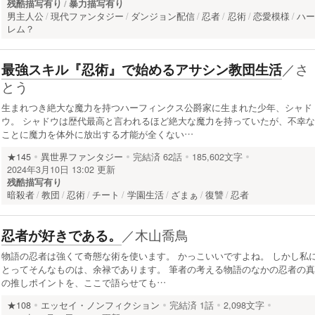
残酷描写有り
暴力描写有り
男主人公
現代ファンタジー
ダンジョン配信
忍者
忍術
恋愛模様
ハ
レム？
／
さ
最強スキル『忍術』で始めるアサシン教団生活
とう
生まれつき絶大な魔力を持つハーフィンクス公爵家に生まれた少年、シャド
ウ。 シャドウは歴代最高と言われるほど絶大な魔力を持っていたが、不幸な
ことに魔力を体外に放出する才能が全くない…
★145
異世界ファンタジー
完結済
62話
185,602文字
2024年3月10日 13:02 更新
残酷描写有り
暗殺者
教団
忍術
チート
学園生活
ざまぁ
復讐
忍者
／
木山喬鳥
忍者が好きである。
物語の忍者は強くて奇態な術を使います。 かっこいいですよね。 しかし私
とってそんなものは、余禄であります。 筆者の考える物語のなかの忍者の真
の推しポイントを、ここで語らせても…
★108
エッセイ・ノンフィクション
完結済
1話
2,098文字