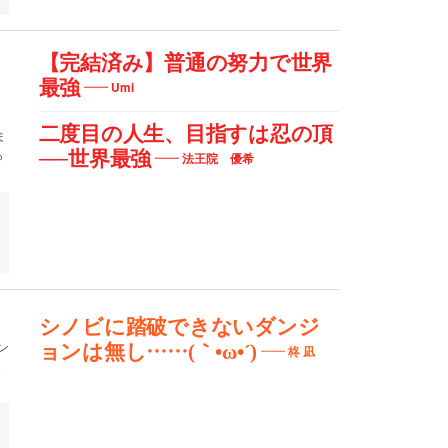
【完結済み】普通の努力で世界
最強
Umi
二度目の人生、目指すは忍の頂
ま
っ
──世界最強
法王院 優希
シノビに踏破できないダンジ
ン
ョンは無し……(｀•ω•´)
柊 凪
。