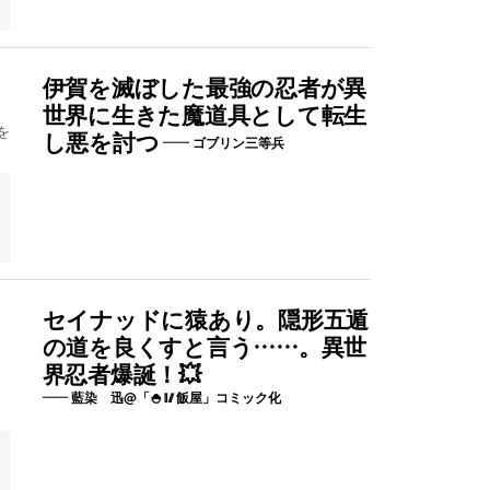
伊賀を滅ぼした最強の忍者が異
世界に生きた魔道具として転生
を
し悪を討つ
ゴブリン三等兵
セイナッドに猿あり。隠形五遁
の道を良くすと言う……。異世
界忍者爆誕！💥
藍染 迅@「🍚🥢飯屋」コミック化