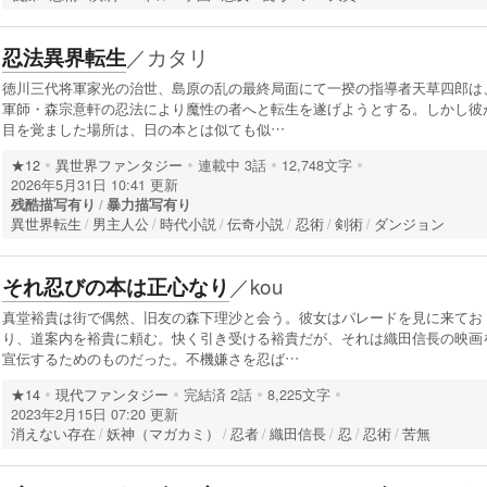
／
カタリ
忍法異界転生
徳川三代将軍家光の治世、島原の乱の最終局面にて一揆の指導者天草四郎は
軍師・森宗意軒の忍法により魔性の者へと転生を遂げようとする。しかし彼
目を覚ました場所は、日の本とは似ても似…
★12
異世界ファンタジー
連載中
3話
12,748文字
2026年5月31日 10:41 更新
残酷描写有り
暴力描写有り
異世界転生
男主人公
時代小説
伝奇小説
忍術
剣術
ダンジョン
／
kou
それ忍びの本は正心なり
真堂裕貴は街で偶然、旧友の森下理沙と会う。彼女はパレードを見に来てお
り、道案内を裕貴に頼む。快く引き受ける裕貴だが、それは織田信長の映画
宣伝するためのものだった。不機嫌さを忍ば…
★14
現代ファンタジー
完結済
2話
8,225文字
2023年2月15日 07:20 更新
消えない存在
妖神（マガカミ）
忍者
織田信長
忍
忍術
苦無