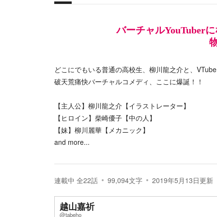
概要
バーチャルYouTube
どこにでもいる普通の高校生、柳川龍之介と、VTub
破天荒痛快バーチャルコメディ、ここに爆誕！！
【主人公】柳川龍之介【イラストレーター】
【ヒロイン】柴崎優子【中の人】
【妹】柳川麗華【メカニック】
and more...
連載中
全
22
話
99,094
文字
2019年5月13日
更新
越山嘉祈
@tabeho