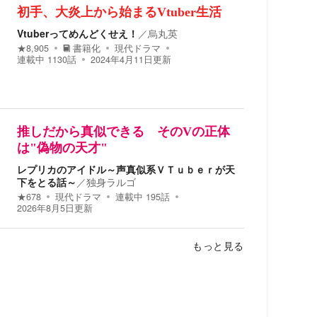
初手、大炎上から始まるVtuber生活
Vtuberってめんどくせえ！
／
烏丸英
★
8,905
書籍化
現代ドラマ
連載中
1130
話
2024年4月11日
更新
推しだから真似できる そのVの正体
は"偽物の天才"
レプリカのアイドル～声真似系ＶＴｕｂｅｒが天
下をとる話～
／
独身ラルゴ
★
678
現代ドラマ
連載中
195
話
2026年8月5日
更新
もっと見る