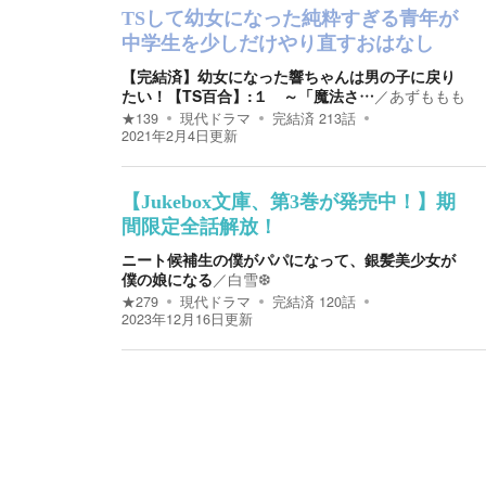
TSして幼女になった純粋すぎる青年が
中学生を少しだけやり直すおはなし
【完結済】幼女になった響ちゃんは男の子に戻り
たい！【TS百合】:１ ～「魔法さ…
／
あずももも
★
139
現代ドラマ
完結済
213
話
2021年2月4日
更新
【Jukebox文庫、第3巻が発売中！】期
間限定全話解放！
ニート候補生の僕がパパになって、銀髪美少女が
僕の娘になる
／
白雪❆
★
279
現代ドラマ
完結済
120
話
2023年12月16日
更新