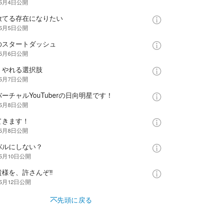
年5月4日
公開
放てる存在になりたい
年5月5日
公開
のスタートダッシュ
年5月6日
公開
くやれる選択肢
年5月7日
公開
ーチャルYouTuberの日向明星です！
年5月8日
公開
てきます！
年5月8日
公開
バルにしない？
年5月10日
公開
貴様を、許さんぞ‼
年5月12日
公開
先頭に戻る