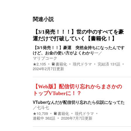
関連小説
【3/1発売！！！】世の中のすべてを豪
運だけで打破していく【書籍化！】
【3/1発売！！】豪運 突然金持ちになったんです
けど、お金の使い方がよくわかり…
／
マリブコーク
★
2,105
書籍化
現代ドラマ
完結済
131
話
2024年2月7日
更新
【Web版】配信切り忘れからまさかの
トップVTuberに！？
VTuberなんだが配信切り忘れたら伝説になってた
／
七斗七
★
10,709
書籍化
現代ドラマ
連載中
362
話
2026年7月7日
更新