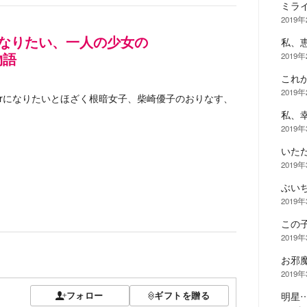
ミラ
2019
rになりたい、一人の少女の
私、
2019
物語
これ
2019
erになりたいとほざく根暗女子、柴崎優子のおりなす、
私、
2019
いた
2019
ぶい
2019
この
2019
お邪
2019
フォロー
ギフトを贈る
明星