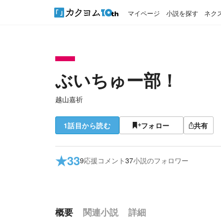
マイページ
小説を探す
ネク
ぶいちゅー部！
越山嘉祈
1話目から読む
フォロー
共有
★
33
9
応援コメント
37
小説のフォロワー
概要
関連小説
詳細