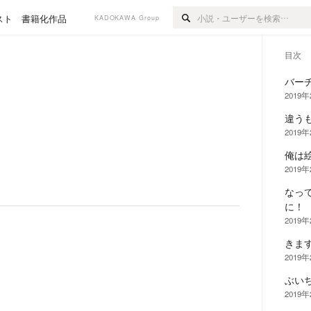
スト
書籍化作品
KADOKAWA Group
目次
バーチ
2019
違う
2019
俺は
2019
なって
に！
2019
きま
2019
ぶい
2019