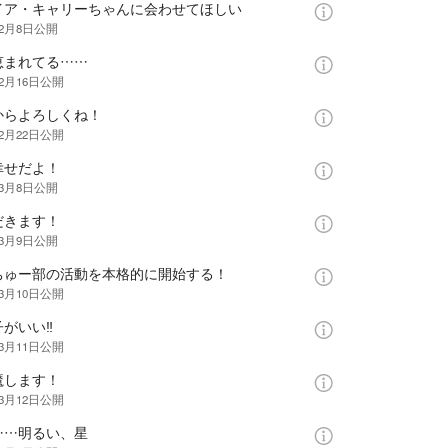
イア・キャリーちゃんに会わせてほしい
年2月8日
公開
恵まれてる……
年2月16日
公開
からよろしくね！
年2月22日
公開
幸せだよ！
年3月8日
公開
だきます！
年3月9日
公開
ちゅー部の活動を本格的に開始する！
年3月10日
公開
子がいい‼
年3月11日
公開
魔します！
年3月12日
公開
……明るい、星