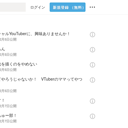
ログイン
新規登録
（無料）
ャルYouTuberに、興味ありませんか！
年2月5日
公開
もん
年2月5日
公開
絵を描くのをやめない
年2月5日
公開
やろうじゃないか！ VTuberのママってやつ
年2月5日
公開
す！
年2月7日
公開
ちゅー部！
年2月7日
公開