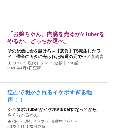
「お嬢ちゃん、内臓を売るかVTuberを
やるか、どっちか選べ」
その配信に命を懸けろ～【悲報】TS転生したワ
イ、借金のカタに売られた極道の元で…
／
真嶋青
★
2,617
現代ドラマ
連載中
118
話
2026年4月1日
更新
逆凸で明かされるイケボすぎる地
声！！
ショタボVtuberがイケボVtuberになってから
／
さくらかるかん
★
704
現代ドラマ
連載中
48
話
2022年11月28日
更新