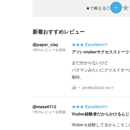
★
★で称える
新着おすすめレビュー
@paper_clay
★★★
Excellent!!!
1
件の
レビューを投稿
アツいvtuberサクセスストー
まだ分からないけど
バクマンみたいにクリエイター
期待。
2019年2月24日 00:17
@masa0712
★★★
Excellent!!!
1
件の
レビューを投稿
Vtuber経験者だからかけるん
Vtuberを経験してるからこ