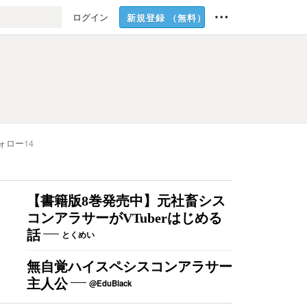
ログイン
新規登録
（無料）
ォロー
14
【書籍版8巻発売中】元社畜シス
コンアラサーがVTuberはじめる
話
とくめい
無自覚ハイスペシスコンアラサー
主人公
@EduBlack