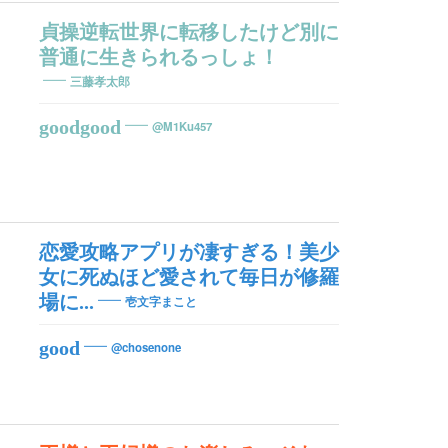
貞操逆転世界に転移したけど別に
普通に生きられるっしょ！
三藤孝太郎
goodgood
@M1Ku457
恋愛攻略アプリが凄すぎる！美少
女に死ぬほど愛されて毎日が修羅
場に...
壱文字まこと
good
@chosenone