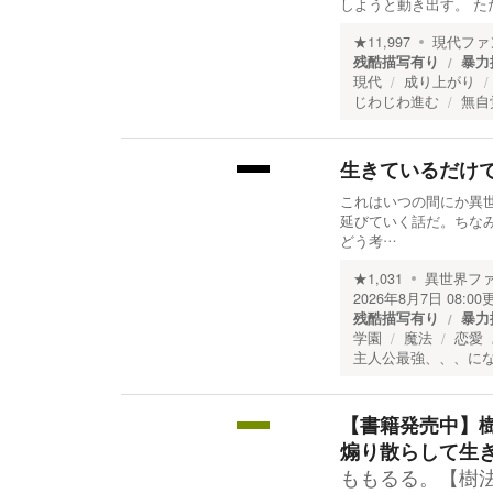
しようと動き出す。 
★
11,997
現代ファ
残酷描写有り
暴力
現代
成り上がり
じわじわ進む
無自
生きているだけ
これはいつの間にか異
延びていく話だ。ちな
どう考…
★
1,031
異世界フ
2026年8月7日 08:00
残酷描写有り
暴力
学園
魔法
恋愛
主人公最強、、、に
【書籍発売中】
煽り散らして生き
ももるる。【樹