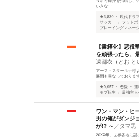
り名将藤沖を招聘し、
いきな…
★
3,830
現代ドラ
サッカー
フットボ
プレーイングマネー
【書籍化】悪役
を頑張ったら、
遠都衣（とお と
アース・スタールナ様より
展開も異なっております
★
9,957
恋愛
連
モブ転生
最強主人
ワン・マン・ヒ
男の俺がダンジョ
／
タマ黒
が!? ～
20XX年、世界各地に