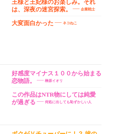
王様と王妃様のお楽しみ。それ
は、深夜の迷宮探索。
企業戦士
大変面白かった
ネコねこ
好感度マイナス１００から始まる
恋物語。
榊原イオリ
この作品はNTR物にしては純愛
が過ぎる
何処に出しても恥ずかしい人
ボクがＶチューバーに！？ 彼の