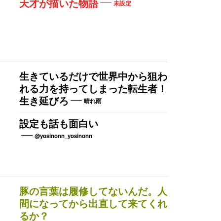
天才が描いた物語
未設定
生きているだけで世界中から狙わ
れる力を持ってしまった転生者！
生き延びろ
晴れ雨
設定も話も面白い
@yosinonn_yosinonn
豚の言葉は履修してないんだ。人
間になってから出直して来てくれ
るか？