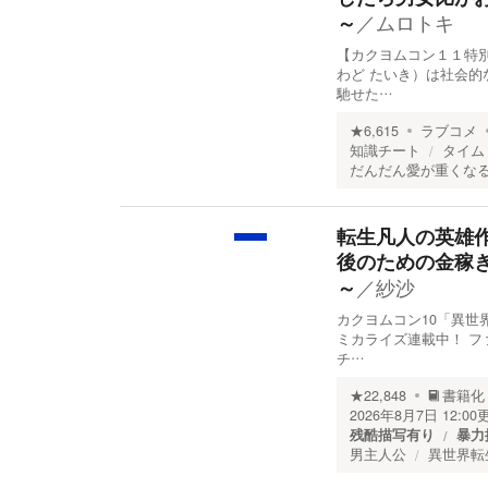
／
ムロトキ
～
【カクヨムコン１１特
わど たいき）は社会
馳せた…
★
6,615
ラブコメ
知識チート
タイム
だんだん愛が重くな
転生凡人の英雄
後のための金稼
／
紗沙
～
カクヨムコン10「異世
ミカライズ連載中！ フ
チ…
★
22,848
書籍化
2026年8月7日 12:00
残酷描写有り
暴力
男主人公
異世界転