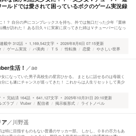
ワールドでは愛されて困っているボクのゲーム実況録
に！？ 自分の声にコンプレックスを持ち、外では無口だった少年『栗林
転機が訪れた！ ある日久々に実家に戻ってきた姉はＶチューバーになっ
連載中
312
話
1,169,542
文字
2026年8月6日 07:15
更新
r
ゲーム実況
バ美肉
ＴＳ
性転換
恋愛
やさしい世界
／
ae
uber生活！
少女になっていた男子高校生の星宮ひかる。 まともに話せるのは母親く
自分にも遂にチャンスが巡ってきた！ これからは人生リセットして美少
マ
完結済
164
話
641,127
文字
2025年10月31日 20:10
更新
ルズラブ
Vtuber
配信者
掲示板形式
ライトノベル
／
川野遥
リア
部は特に目指すものもない普通のサッカー部。 しかし、ＯＢの尽力もあ