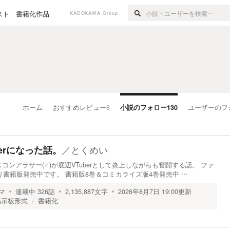
スト
書籍化作品
KADOKAWA Group
ホーム
おすすめレビュー
8
小説のフォロー
130
ユーザーのフ
／
とくめい
erになった話。
ンアラサー(♂)が底辺VTuberとして炎上しながらも奮闘する話。 ファ
り書籍版発売中です。 書籍版8巻＆コミカライズ版4巻発売中 …
マ
連載中
326
話
2,135,887
文字
2026年8月7日 19:00
更新
掲示板形式
書籍化