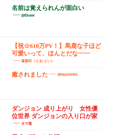
名前は覚えられんが面白い
@IDuser
【祝☆610万PV！】馬鹿な子ほど
可愛いって、ほんとだな――
遠都衣（とお とい）
癒されました
@kayon0302
ダンジョン 成り上がり 女性優
位世界 ダンジョンの入り口が家
タマ黒