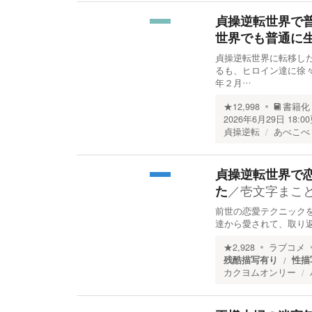
貞操逆転世界で
世界でも普通に
貞操逆転世界に転移し
るも、ヒロイン達に徐
年２月…
★
12,998
書籍化
2026年6月29日 18:00
貞操逆転
あべこべ
貞操逆転世界で
／
壱文字まこ
た
前世の恋愛テクニック
達から愛されて、取り
★
2,928
ラブコメ
残酷描写有り
性描
カクヨムオンリー