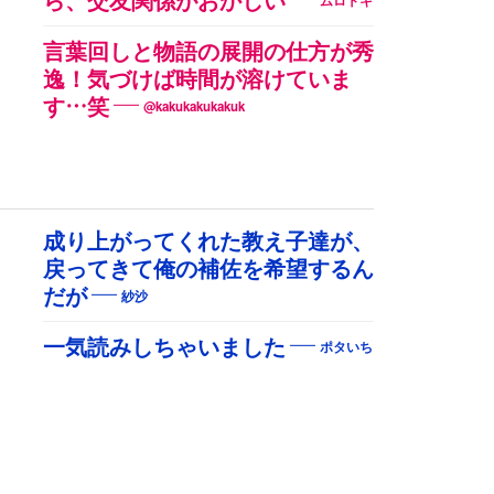
ら、交友関係がおかしい
ムロトキ
言葉回しと物語の展開の仕方が秀
逸！気づけば時間が溶けていま
す…笑
@kakukakukakuk
成り上がってくれた教え子達が、
戻ってきて俺の補佐を希望するん
だが
紗沙
一気読みしちゃいました
ポタいち