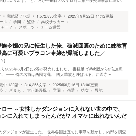
強化に乗り出す。 ところが一期目の入学直前に藤沖が交通事故に遭い、
マ
完結済
777
話
1,572,836
文字
2025年9月22日 11:12
更新
ール
学園
監督
高校サッカー
ジャー？
スポーツ
チーム運営
華族令嬢の兄に転生した俺、破滅回避のために妹教育
／
最高に可愛いブラコン令嬢が爆誕しました
い）
2025年6月2日に2巻が発売しました。 書籍版はWeb版から2倍加筆、
。 ―― 俺の名前は西園寺蓮。 四大華族と呼ばれる、西園寺…
載中
132
話
314,355
文字
2025年6月16日 18:00
更新
公
ざまぁ
大正浪漫風
学園
溺愛
幼女
異能
ーロー ～女性しかダンジョンに入れない世の中で、
ンに入れてしまったんだが? オマケに出れないんだ
謎のダンジョンが誕生した。 世界各国は直ちに軍隊を動かし、内部を調査