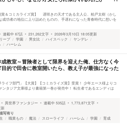
別賞＆コミカライズ賞】 遅咲きの天才である主人公、柏戸太樹（かし
的な成功者の地位に上り詰めたものの、手遅れになった青春時代に想いを
連載中
67
話
231,262
文字
2026年3月10日 18:05
更新
リープ
学園
男女比
ハイスペック
ヤンデレ
る
ハーレム
作成教室～冒険者として限界を迎えた俺、仕方なく今
ぎ目的で田舎に教室開いたら、教え子が最強になった
界ライフ部門」【大賞】【コミカライズ賞】受賞！ 少年エース様よりコ
ァンタジア文庫様より書籍第一巻が発売中！ 転生者であるエンディは
異世界ファンタジー
連載中
535
話
1,773,871
文字
更新
描写有り
生
職業もの
魔法
スローライフ
ハーレム
学園
育成