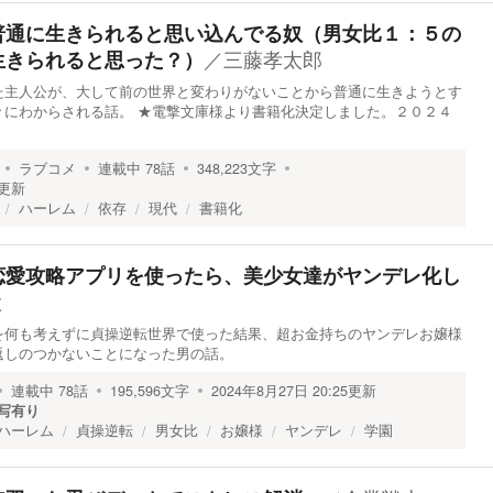
普通に生きられると思い込んでる奴（男女比１：５の
／
三藤孝太郎
生きられると思った？）
た主人公が、大して前の世界と変わりがないことから普通に生きようとす
々にわからされる話。 ★電撃文庫様より書籍化決定しました。２０２４
ラブコメ
連載中
78
話
348,223
文字
更新
ハーレム
依存
現代
書籍化
恋愛攻略アプリを使ったら、美少女達がヤンデレ化し
と
を何も考えずに貞操逆転世界で使った結果、超お金持ちのヤンデレお嬢様
返しのつかないことになった男の話。
連載中
78
話
195,596
文字
2024年8月27日 20:25
更新
写有り
ハーレム
貞操逆転
男女比
お嬢様
ヤンデレ
学園