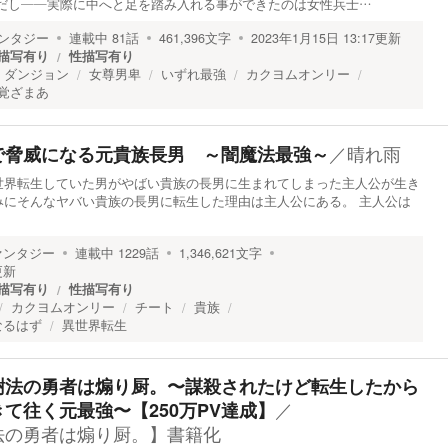
ただし――実際に中へと足を踏み入れる事ができたのは女性兵士…
ンタジー
連載中
81
話
461,396
文字
2023年1月15日 13:17
更新
描写有り
性描写有り
ダンジョン
女尊男卑
いずれ最強
カクヨムオンリー
覚ざまあ
／
晴れ雨
で脅威になる元貴族長男 ～闇魔法最強～
世界転生していた男がやばい貴族の長男に生まれてしまった主人公が生き
みにそんなヤバい貴族の長男に転生した理由は主人公にある。 主人公は
ァンタジー
連載中
1229
話
1,346,621
文字
更新
描写有り
性描写有り
カクヨムオンリー
チート
貴族
なるはず
異世界転生
樹法の勇者は煽り厨。〜謀殺されたけど転生したから
／
て往く元最強〜【250万PV達成】
法の勇者は煽り厨。】書籍化