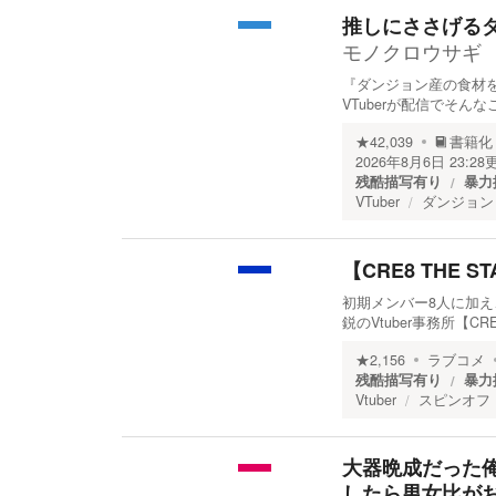
推しにささげるダ
モノクロウサギ
『ダンジョン産の食材を
VTuberが配信でそ
★
42,039
書籍化
2026年8月6日 23:28
残酷描写有り
暴力
VTuber
ダンジョン
【CRE8 THE S
初期メンバー8人に加え
鋭のVtuber事務所【
★
2,156
ラブコメ
残酷描写有り
暴力
Vtuber
スピンオフ
大器晩成だった
したら男女比がお