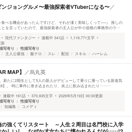
／
ンジョングルメ〜最強探索者VTuberになる〜
食べる機会があったんですけど、それが凄く美味しくって──』 推しの
んなことを言っていたので、最強探索者の主人公が中小規模の事務所のラ…
現代ファンタジー
連載中
341
話
1,119,771
文字
更新
描写有り
性描写有り
主人公最強
飯テロ
スレ
配信
スキル
ハーレム
／
烏丸英
TAR MAP】
、新たに2期生として5人の新人がデビューして乗りに乗っている新進気
CRE8】。 時に事件に巻き込まれたり、炎上に飲み込まれたり………
連載中
161
話
370,935
文字
2026年5月19日 00:00
更新
描写有り
性描写有り
短編集
コメディ
俺の強くてリスタート ～人生２周目は名門校に入学
かしいし、なぜか才女たちに懐かれるんだが……!?