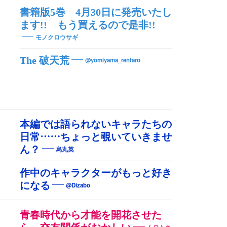
書籍版5巻 4月30日に発売いたし
ます!! もう買えるので是非!!
モノクロウサギ
The 破天荒
@yomiyama_rentaro
本編では語られないキャラたちの
日常……ちょっと覗いていきませ
ん？
烏丸英
作中のキャラクターがもっと好き
になる
@Dizabo
青春時代から才能を開花させた