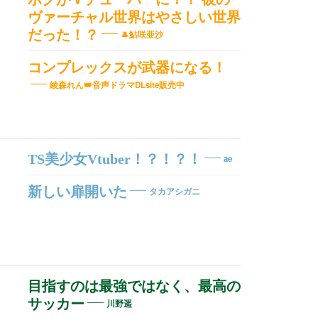
ヴァーチャル世界はやさしい世界
だった！？
🎩鮎咲亜沙
コンプレックスが武器になる！
綾森れん👑音声ドラマDLsite販売中
TS美少女Vtuber！？！？！
ae
新しい扉開いた
タカアシガニ
目指すのは最強ではなく、最高の
サッカー
川野遥