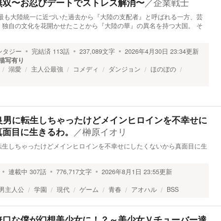
／
企業戦士
無双〜お忍びデートでストレス解消〜
上最も大陸統一に近づいた過去から『大陸の支配者』と呼ばれる一方、芸
、独自の文化を花開かせたことから『大陸の華』の異名を持つ大国。 そ
ンタジー
完結済
113
話
237,089
文字
2026年4月30日 23:34
更新
描写有り
溺愛
主人公最強
コメディ
ダンジョン
ほのぼの
不良男に転生しちゃったけどメインヒロインを不幸せに
／
榊原イオリ
真面目に生きるわ。
に転生しちゃったけどメインヒロインを不幸せにしたくないから真面目に生
連載中
307
話
776,717
文字
2026年8月1日 23:55
更新
男主人公
学園
現代
ゲーム
青春
アオハル
BSS
無口な僕が幻想美少女に！？～美少女Ｖチューバー達