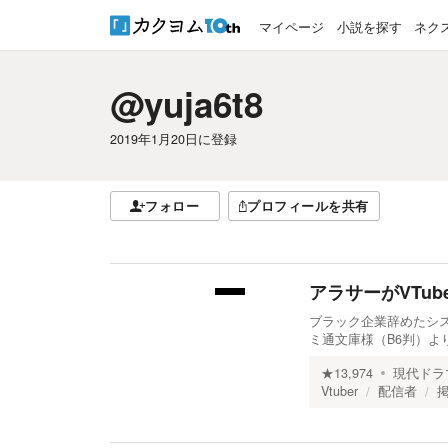
マイページ
小説を探す
ネク
@yuja6t8
2019年1月20日
に登録
フォロー
プロフィールを共有
アラサーがVTub
ブラック企業辞めたシスコ
ミ通文庫様（B6判）よ
★
13,974
現代ドラ
Vtuber
配信者