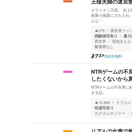
王様夫婦の迷宮
オライオン王国。 史
術家の保護に力を入れ
んな…
★
275
異世界ファ
残酷描写有り
暴力
異世界
現地主人公
鬱展開なし
20話分無料
NTRゲームの
したくないから
NTRゲームの不良男
きる話。
★
10,606
ラブコメ
性描写有り
カクヨムオンリー
リアルで女声で