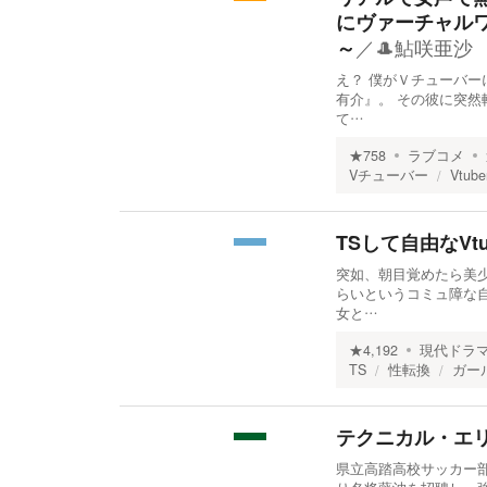
にヴァーチャル
／
🎩鮎咲亜沙
～
え？ 僕がＶチューバー
有介』。 その彼に突然
て…
★
758
ラブコメ
Vチューバー
Vtube
TSして自由なVt
突如、朝目覚めたら美
らいというコミュ障な
女と…
★
4,192
現代ドラ
TS
性転換
ガー
テクニカル・エ
県立高踏高校サッカー