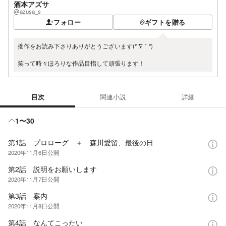
酒本アズサ
@azusa_s
フォロー
ギフトを贈る
拙作をお読み下さりありがとうございます(*´∇｀*)
笑って時々ほろりな作品目指して頑張ります！
目次
関連小説
詳細
目次
1〜30
第1話 プロローグ ＋ 森川愛留、最後の日
2020年11月6日
公開
第2話 説明をお願いします
2020年11月7日
公開
第3話 案内
2020年11月8日
公開
第4話 なんてこったい