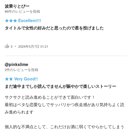
波乗りとびー
86
件の
レビューを投稿
★★★
Excellent!!!
タイトルで女性の好みだと思ったので星を投げました
3
2024年5月7日 01:21
@pinkslime
2
件の
レビューを投稿
★★
Very Good!!
まだ途中までしか読んでませんが賑やかで楽しいストーリー
サクサクと読み進めることができて面白いです！
最初はベタな恋愛なしでサッパリかつ疾走感があり気持ちよく読
み進められます
個人的な不満点として、これだけお酒に弱くてやらかしてしまう