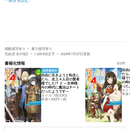
…続きを読む
残酷描写有り
暴力描写有り
完結済
全
578
話
1,339,932
文字
2026年7月27日
更新
書籍化情報
全
2
件
自由
好評発売中
たら
自由に生きようと転生し
様で
たら、史上４人目の賢者
の時
様でした!? ２ ～女神様、
った
今の時代に魔法はチート
カド
だったようです～
本体1
カドカワBOOKS
本体1,300円＋税