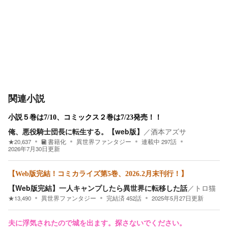
関連小説
小説５巻は7/10、コミックス２巻は7/23発売！！
俺、悪役騎士団長に転生する。【web版】
／
酒本アズサ
★
20,637
書籍化
異世界ファンタジー
連載中
297
話
2026年7月30日
更新
【Web版完結！コミカライズ第5巻、2026.2月末刊行！】
【Web版完結】一人キャンプしたら異世界に転移した話
／
トロ猫
★
13,490
異世界ファンタジー
完結済
452
話
2025年5月27日
更新
夫に浮気されたので城を出ます。探さないでください。