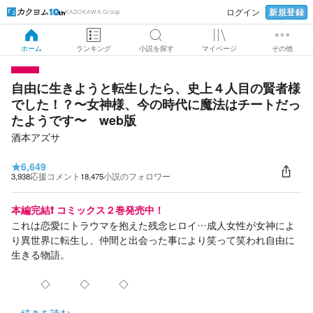
新規登録
ログイン
KADOKAWA Group
ホーム
ランキング
小説を探す
マイページ
その他
自由に生きようと転生したら、史上４人目の賢者様
でした！？〜女神様、今の時代に魔法はチートだっ
たようです〜 web版
酒本アズサ
★
6,649
3,938
応援コメント
18,475
小説のフォロワー
本編完結❗️ コミックス２巻発売中！
これは恋愛にトラウマを抱えた残念ヒロイ…成人女性が女神によ
り異世界に転生し、仲間と出会った事により笑って笑われ自由に
生きる物語。
◇ ◇ ◇