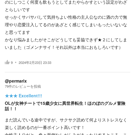
のにしつこく何度も飲もうとしてまたやらかすという設定がわざ
とらしいです
せっかくサバサバして気持ちよい性格の主人公なのに酒の力で無
理やり恋愛注入してるのがあざとく感じてしまいもったいないな
と思ってます
かなり悩みましたがそこがどうしても妥協できず★２にしてしま
いました（ゴメンナサイ！それ以外は本当におもしろいです）
9
2024年2月23日 23:33
@permarix
79
件の
レビューを投稿
★★★
Excellent!!!
OLが女神チートで15歳少女に異世界転生！ほのぼのグルメ冒険
話！！
まだ読んでいる途中ですが、サクサク読めて何よりストレスなく
楽しく読めるのが一番ポイント高いです！
女性主人公だと、色々面倒なしがらみがあったりするところ、こ