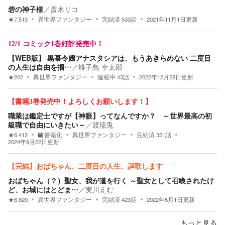
砦の神子様
／
斎木リコ
★
7,513
異世界ファンタジー
完結済
533
話
2021年11月1日
更新
12/1 コミック1巻好評発売中！
【WEB版】 黒幕令嬢アナスタシアは、もうあきらめない 二度目
の人生は自由を掴…
／
雉子鳥 幸太郎
★
202
異世界ファンタジー
連載中
43
話
2022年12月28日
更新
【書籍3巻発売中！よろしくお願いします！】
職業は鑑定士ですが【神眼】ってなんですか？ ～世界最高の初
級職で自由にいきたい～
／
渡琉兎
★
6,412
書籍化
異世界ファンタジー
完結済
351
話
2024年9月22日
更新
【完結】おばちゃん、二度目の人生、謳歌します
おばちゃん（？）聖女、我が道を行く ～聖女として召喚されたけ
ど、お城にはとどま…
／
実川えむ
★
6,820
異世界ファンタジー
完結済
423
話
2022年5月1日
更新
もっと見る