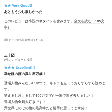
★★
Very Good!!
あともう少し欲しかった
このレビューは小説のネタバレを含みます。
全文を読む（
185
文
字）
2
2025年12月6日 11:56
三十〼
9
件の
レビューを投稿
★★★
Excellent!!!
幸せほのぼの異世界万歳！
登場人物みんないいやつで、キャラも立っておりすらすら読めま
す。
笑えるし泣けるしで100万文字が一瞬で過ぎ去りました！
登場人物全員大好きです！
異世界ほのぼの物の最高峰だと勝手に思ってます笑！