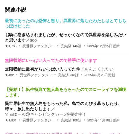
関連小説
最初にあったのは恐怖と怒り。異世界に落ちたわたしはとてもち
っぽけだった
召喚に巻き込まれましたが、せっかくなので異世界を楽しみたい
と思います
／
seo
★
1,785
異世界ファンタジー
完結済
146
話
2024年12月25日
更新
無限収納にいっぱい入ってたので勝手に使います
無限収納に最初からいっぱい入ってた件
／
あんこくじだい
★
482
異世界ファンタジー
完結済
248
話
2025年2月23日
更新
【完結！】転生特典で無人島をもらったのでスローライフを満喫
します。
異世界転生で無人島をもらった私。島でのんびり暮らしたり、
時々、旅に出たりします
／
てるゆーぬ@キャンピングカー5巻発売中！
★
1,931
異世界ファンタジー
完結済
108
話
2024年11月18日
更新