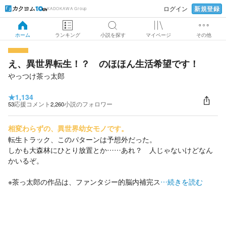
新規登録
ログイン
KADOKAWA Group
ホーム
ランキング
小説を探す
マイページ
その他
え、異世界転生！？ のほほん生活希望です！
やっつけ茶っ太郎
★
1,134
53
応援コメント
2,260
小説のフォロワー
相変わらずの、異世界幼女モノです。
転生トラック、このパターンは予想外だった。
しかも大森林にひとり放置とか……あれ？ 人じゃないけどなん
かいるぞ。
※茶っ太郎の作品は、ファンタジー的脳内補完ス
…続きを読む