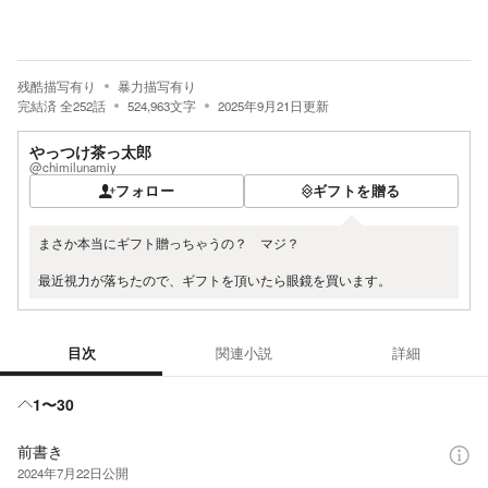
残酷描写有り
暴力描写有り
完結済
全
252
話
524,963
文字
2025年9月21日
更新
やっつけ茶っ太郎
@chimilunamiy
フォロー
ギフトを贈る
まさか本当にギフト贈っちゃうの？ マジ？
最近視力が落ちたので、ギフトを頂いたら眼鏡を買います。
目次
関連小説
詳細
目次
1〜30
前書き
2024年7月22日
公開