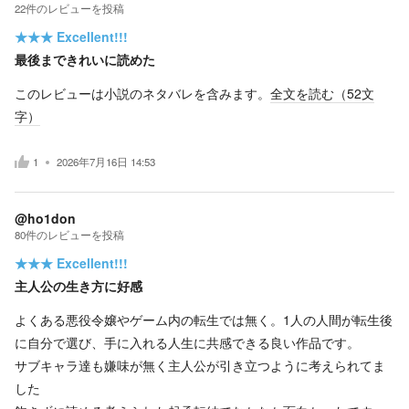
22
件の
レビューを投稿
★★★
Excellent!!!
最後まできれいに読めた
このレビューは小説のネタバレを含みます。
全文を読む（
52
文
字）
1
2026年7月16日 14:53
@ho1don
80
件の
レビューを投稿
★★★
Excellent!!!
主人公の生き方に好感
よくある悪役令嬢やゲーム内の転生では無く。1人の人間が転生後
に自分で選び、手に入れる人生に共感できる良い作品です。
サブキャラ達も嫌味が無く主人公が引き立つように考えられてま
した