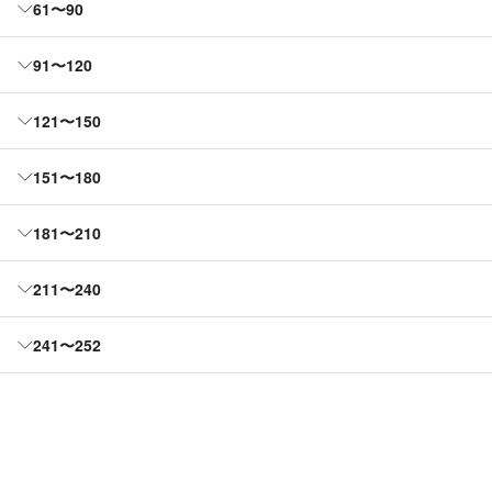
61〜90
91〜120
121〜150
151〜180
181〜210
211〜240
241〜252