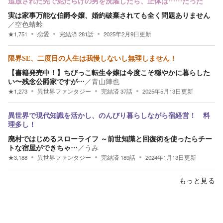
追放された先で泥だらけの男を洗濯したら、正体は……だった
実は家事万能な伯爵令嬢、婚約破棄されても全く問題ありません
／
空色蜻蛉
★
1,751
恋愛
完結済
281
話
2025年2月9日
更新
限界SE、二度目の人生は我慢しないし無理しません！
【書籍発売中！】ちびっこ転生令嬢は今度こそ穏やかに暮らした
い〜残念公爵家ですが…
／
青山陣也
★
1,273
異世界ファンタジー
完結済
37
話
2025年5月13日
更新
異世界で現代知識を活かし、のんびり暮らしながら宿経営！ 料
理多し！
廃村ではじめるスローライフ ～前世知識と回復術を使ったらチー
トな宿屋ができちゃ…
／
うみ
★
3,188
異世界ファンタジー
完結済
189
話
2024年1月13日
更新
もっと見る