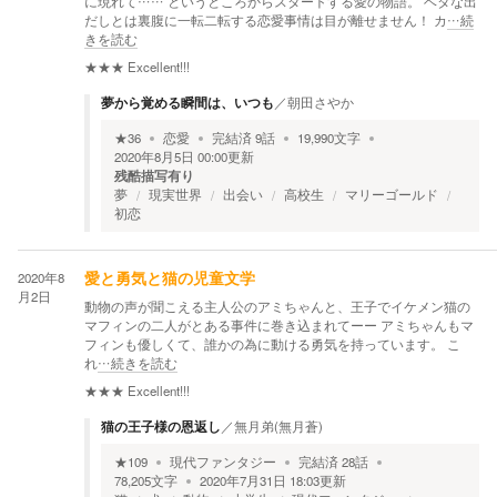
に現れて…… というところからスタートする愛の物語。 ベタな出
だしとは裏腹に一転二転する恋愛事情は目が離せません！ カ
…続
きを読む
★★★
Excellent!!!
夢から覚める瞬間は、いつも
／
朝田さやか
★
36
恋愛
完結済
9
話
19,990
文字
2020年8月5日 00:00
更新
残酷描写有り
夢
現実世界
出会い
高校生
マリーゴールド
初恋
2020年8
愛と勇気と猫の児童文学
月2日
動物の声が聞こえる主人公のアミちゃんと、王子でイケメン猫の
マフィンの二人がとある事件に巻き込まれてーー アミちゃんもマ
フィンも優しくて、誰かの為に動ける勇気を持っています。 こ
れ
…続きを読む
★★★
Excellent!!!
猫の王子様の恩返し
／
無月弟(無月蒼)
★
109
現代ファンタジー
完結済
28
話
78,205
文字
2020年7月31日 18:03
更新