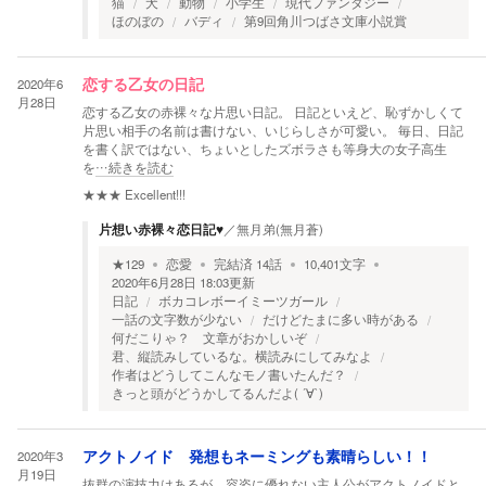
猫
犬
動物
小学生
現代ファンタジー
ほのぼの
バディ
第9回角川つばさ文庫小説賞
2020年6
恋する乙女の日記
月28日
恋する乙女の赤裸々な片思い日記。 日記といえど、恥ずかしくて
片思い相手の名前は書けない、いじらしさが可愛い。 毎日、日記
を書く訳ではない、ちょいとしたズボラさも等身大の女子高生
を
…続きを読む
★★★
Excellent!!!
片想い赤裸々恋日記♥️
／
無月弟(無月蒼)
★
129
恋愛
完結済
14
話
10,401
文字
2020年6月28日 18:03
更新
日記
ボカコレボーイミーツガール
一話の文字数が少ない
だけどたまに多い時がある
何だこりゃ？ 文章がおかしいぞ
君、縦読みしているな。横読みにしてみなよ
作者はどうしてこんなモノ書いたんだ？
きっと頭がどうかしてるんだよ( ´∀`)
2020年3
アクトノイド 発想もネーミングも素晴らしい！！
月19日
抜群の演技力はあるが、容姿に優れない主人公がアクトノイドと