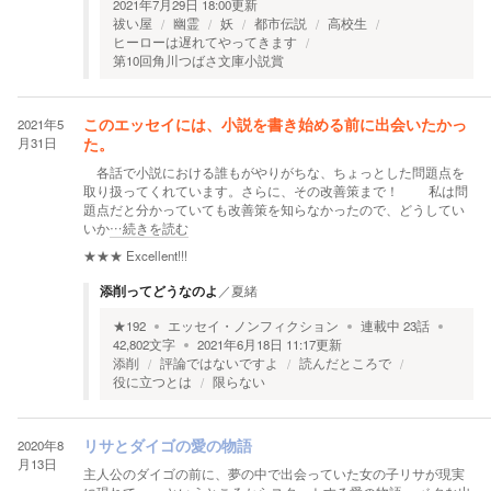
2021年7月29日 18:00
更新
祓い屋
幽霊
妖
都市伝説
高校生
ヒーローは遅れてやってきます
第10回角川つばさ文庫小説賞
2021年5
このエッセイには、小説を書き始める前に出会いたかっ
月31日
た。
各話で小説における誰もがやりがちな、ちょっとした問題点を
取り扱ってくれています。さらに、その改善策まで！ 私は問
題点だと分かっていても改善策を知らなかったので、どうしてい
いか
…続きを読む
★★★
Excellent!!!
添削ってどうなのよ
／
夏緒
★
192
エッセイ・ノンフィクション
連載中
23
話
42,802
文字
2021年6月18日 11:17
更新
添削
評論ではないですよ
読んだところで
役に立つとは
限らない
2020年8
リサとダイゴの愛の物語
月13日
主人公のダイゴの前に、夢の中で出会っていた女の子リサが現実