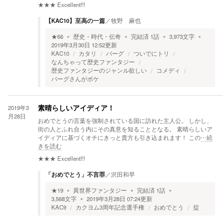
★★★
Excellent!!!
【KAC10】至高の一篇
／
牧野 麻也
★
66
歴史・時代・伝奇
完結済
1
話
3,973
文字
2019年3月30日 12:52
更新
KAC10
カタリ
バーグ
ついでにトリ
なんちゃって歴史ファンタジー
歴史ファンタジーのジャンル欲しい
コメディ
バーグさんがボケ
2019年3
素晴らしいアイディア！
月28日
おめでとうの言葉を強制されている国に訪れた主人公。 しかし、
街の人とふれ合う内にその真意を知ることとなる。 素晴らしいア
イディアに基づくオチにきっと貴方も引き込まれます！ この
…続
きを読む
★★★
Excellent!!!
「おめでとう」不言罪
／
沢田和早
★
19
異世界ファンタジー
完結済
1
話
3,568
文字
2019年3月28日 07:24
更新
KAC9
カクヨム3周年記念選手権
おめでとう
掟