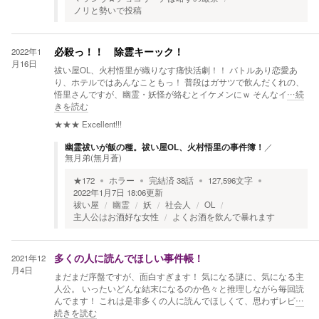
ノリと勢いで投稿
2022年1
必殺っ！！ 除霊キーック！
月16日
祓い屋OL、火村悟里が織りなす痛快活劇！！ バトルあり恋愛あ
り、ホテルではあんなこともっ！ 普段はガサツで飲んだくれの、
悟里さんですが、幽霊・妖怪が絡むとイケメンにｗ そんなイ
…続
きを読む
★★★
Excellent!!!
幽霊祓いが飯の種。祓い屋OL、火村悟里の事件簿！
／
無月弟(無月蒼)
★
172
ホラー
完結済
38
話
127,596
文字
2022年1月7日 18:06
更新
祓い屋
幽霊
妖
社会人
OL
主人公はお酒好な女性
よくお酒を飲んで暴れます
2021年12
多くの人に読んでほしい事件帳！
月4日
まだまだ序盤ですが、面白すぎます！ 気になる謎に、気になる主
人公。 いったいどんな結末になるのか色々と推理しながら毎回読
んでます！ これは是非多くの人に読んでほしくて、思わずレビ
…
続きを読む