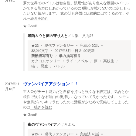
月19日
夢の世界でのバトルは独自性、汎用性があり色んな展開のバトル
ができる能力にしあがっているのに1回しか戦わないのは少しもっ
たいない気がします。 妹の話も序盤に伏線的に出てくるので、そ
れ
…続きを読む
★
Good!
黒猫ムウと夢の守り人と
／
世楽 八九郎
★
22
現代ファンタジー
完結済
20
話
32,210
文字
2017年8月11日 21:00
更新
残酷描写有り
暴力描写有り
カクヨムオンリー
ライトノベル
夢
高校生
猫
悪魔
バトル
2017年11
ヴァンパイアアクション！！
月18日
主人公がチート能力だと自信を持つと強くなる設定は、気合とか
根性で強くなる理由の後押しになっていて良かったです。 シモン
や狼男がいいキャラだったのに活躍が少なめで完結してしまった
のは
…続きを読む
★
Good!
夜のヴァンパイア
／
けろよん
★
24
現代ファンタジー
完結済
40
話