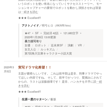
いうロボットを使い有名になっていくサクセスストーリー。 モー
ションキャプチャーの要領でロボットを動かし演技させれば容姿
は
…続きを読む
★★★
Excellent!!!
アクトノイド
／
明弓ヒロ（AKARI hiro）
★
47
SF
完結済
42
話
121,683
文字
2020年1月29日 13:00
更新
暴力描写有り
女優
ロボット
近未来SF
演劇
VR
女主人公
ルッキズム
第7回角川文庫キャラクター小説大賞
2020年3
実写ドラマ化希望！！
月5日
主題が素晴らしいです。 これは前半部は是非、刑事ドラマでやっ
てほしい内容ですね。 そして、前半でがっつり、鷲掴みにされて
からの、ラストは涙腺崩壊です！ 是非、ハンカチを片手に読
…続
きを読む
★★★
Excellent!!!
生涯一度のＵターン
／
薮坂
★
83
現代ドラマ
完結済
1
話
2,830
文字