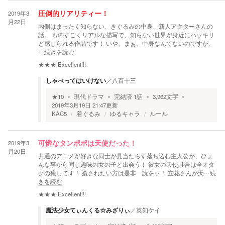
2019年3
圧倒的リアリティー！
月22日
内側はまったく知らない、きぐるみの中身、新人アクターさんの
話。 ものすごくリアルな描写で、知らない世界が身近にハッキリ
と感じられる作品です！ いや、まぁ、中身なんてないのですが、
…続きを読む
★★★
Excellent!!!
しゃべってはいけない
／
八百十三
★
10
現代ドラマ
完結済
1
話
3,962
文字
2019年3月19日 21:47
更新
KAC5
着ぐるみ
ゆるキャラ
ルール
2019年3
可憐なタンポポは天使だった！
月20日
共通のアニメが好きな同士が見当たらず落ち込む主人公が、ひょ
んな事から同じ趣味の女の子と出会う！ 彼女の天使具合は全オタ
クの癒しです！ 癒されたい方は是非一読をッ！ 立花さんが天
…続
きを読む
★★★
Excellent!!!
魔法少女てぃんくる☆みざりぃ
／
英知ケイ