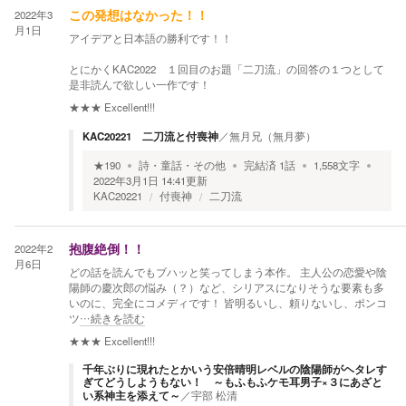
2022年3
この発想はなかった！！
月1日
アイデアと日本語の勝利です！！
とにかくKAC2022 １回目のお題「二刀流」の回答の１つとして
是非読んで欲しい一作です！
★★★
Excellent!!!
KAC20221 二刀流と付喪神
／
無月兄（無月夢）
★
190
詩・童話・その他
完結済
1
話
1,558
文字
2022年3月1日 14:41
更新
KAC20221
付喪神
二刀流
2022年2
抱腹絶倒！！
月6日
どの話を読んでもブハッと笑ってしまう本作。 主人公の恋愛や陰
陽師の慶次郎の悩み（？）など、シリアスになりそうな要素も多
いのに、完全にコメディです！ 皆明るいし、頼りないし、ポンコ
ツ
…続きを読む
★★★
Excellent!!!
千年ぶりに現れたとかいう安倍晴明レベルの陰陽師がヘタレす
ぎてどうしようもない！ ～もふもふケモ耳男子×３にあざと
い系神主を添えて～
／
宇部 松清