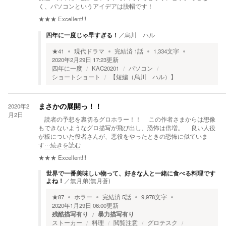
く、パソコンというアイデアは脱帽です！
★★★
Excellent!!!
四年に一度じゃ早すぎる！
／
烏川 ハル
★
41
現代ドラマ
完結済
1
話
1,334
文字
2020年2月29日 17:23
更新
四年に一度
KAC20201
パソコン
ショートショート
【短編（烏川 ハル）】
2020年2
まさかの展開っ！！
月2日
読者の予想を裏切るグロホラー！！ この作者さまからは想像
もできないようなグロ描写が飛び出し、恐怖は倍増。 良い人役
が板についた役者さんが、悪役をやったときの恐怖に似ていま
す
…続きを読む
★★★
Excellent!!!
世界で一番美味しい物って、好きな人と一緒に食べる料理です
よね！
／
無月弟(無月蒼)
★
87
ホラー
完結済
5
話
9,978
文字
2020年1月29日 06:00
更新
残酷描写有り
暴力描写有り
ストーカー
料理
閲覧注意
グロテスク