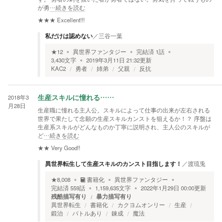
が勇
…続きを読む
★★★
Excellent!!!
私だけは認めない
／
三谷一葉
★
12
異世界ファンタジー
完結済
1
話
3,430
文字
2019年3月11日 21:32
更新
KAC2
勇者
姉弟
父親
反抗
2018年3
生産スキルに憧れる……
月28日
生産職に憧れる主人公。スキルによって仕事の出来が左右される
世界で果たして念願の生産スキルカンストを狙えるか！？ 序盤は
生産系スキルがどんなものか丁寧に説明され、主人公のスキルが
ど
…続きを読む
★★
Very Good!!
異世界転生して生産スキルのカンスト目指します！
／
渡琉兎
★
8,008
書籍化
異世界ファンタジー
完結済
559
話
1,159,635
文字
2022年1月29日 00:00
更新
残酷描写有り
暴力描写有り
異世界転生
書籍化
カクヨムオンリー
生産
鍛治
バトルあり
錬成
魔法