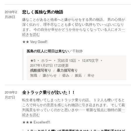
2018年2
悲しく孤独な男の物語
月28日
嫌なことがあると他者へと嫌がらせをする男の物語。 男の心情が
深く伝わり、理不尽なことも多く切ない気持ちでいっぱいになり
ます。 今の自分が幸せかどうか分からなくなっている人にオス
…
続きを読む
★★
Very Good!!
孤島の狂人に明日は来ない
／
千秋静
★
5
ホラー
完結済
13
話
12,870
文字
2017年1月27日 17:23
更新
残酷描写有り
暴力描写有り
無職
嫌がらせ
僻み
嫉妬
幸せ
2018年2
全トラック乗りが泣いた！！
月27日
転生者を轢いてしまったトラック乗りの話。 １２人も轢いてると
ころで何らかの意思を感じられ物語に引き込まれます。 そして裁
判風景をやっていくのかと思いきや…… 斬新な視点に独特の展
…
続きを読む
★★★
Excellent!!!