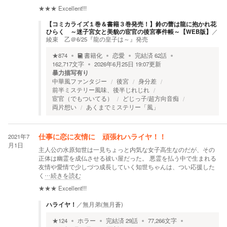
★★★
Excellent!!!
【コミカライズ１巻＆書籍３巻発売！】鈴の蕾は龍に抱かれ花
ひらく ～迷子宮女と美貌の宦官の後宮事件帳～【WEB版】
／
綾束 乙＠6/25『龍の皇子は～』発売
★
874
書籍化
恋愛
完結済
62
話
162,717
文字
2026年6月25日 19:07
更新
暴力描写有り
中華風ファンタジー
後宮
身分差
前半ミステリー風味、後半じれじれ
宦官（でもついてる）
どじっ子/超方向音痴
両片想い
あくまでミステリー「風」
2021年7
仕事に恋に友情に 頑張れハライヤ！！
月1日
主人公の水原知世は一見ちょっと内気な女子高生なのだが、その
正体は幽霊を成仏させる祓い屋だった。 悪霊を払う中で生まれる
友情や愛情で少しづつ成長していく知世ちゃんは、つい応援した
く
…続きを読む
★★★
Excellent!!!
ハライヤ！
／
無月弟(無月蒼)
★
124
ホラー
完結済
29
話
77,266
文字