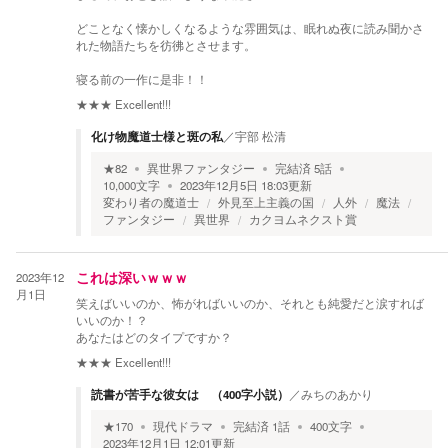
どことなく懐かしくなるような雰囲気は、眠れぬ夜に読み聞かさ
れた物語たちを彷彿とさせます。
寝る前の一作に是非！！
★★★
Excellent!!!
化け物魔道士様と斑の私
／
宇部 松清
★
82
異世界ファンタジー
完結済
5
話
10,000
文字
2023年12月5日 18:03
更新
変わり者の魔道士
外見至上主義の国
人外
魔法
ファンタジー
異世界
カクヨムネクスト賞
2023年12
これは深いｗｗｗ
月1日
笑えばいいのか、怖がればいいのか、それとも純愛だと涙すれば
いいのか！？
あなたはどのタイプですか？
★★★
Excellent!!!
読書が苦手な彼女は （400字小説）
／
みちのあかり
★
170
現代ドラマ
完結済
1
話
400
文字
2023年12月1日 12:01
更新