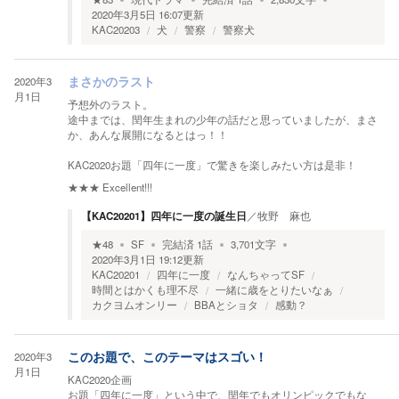
2020年3月5日 16:07
更新
KAC20203
犬
警察
警察犬
2020年3
まさかのラスト
月1日
予想外のラスト。
途中までは、閏年生まれの少年の話だと思っていましたが、まさ
か、あんな展開になるとはっ！！
KAC2020お題「四年に一度」で驚きを楽しみたい方は是非！
★★★
Excellent!!!
【KAC20201】四年に一度の誕生日
／
牧野 麻也
★
48
SF
完結済
1
話
3,701
文字
2020年3月1日 19:12
更新
KAC20201
四年に一度
なんちゃってSF
時間とはかくも理不尽
一緒に歳をとりたいなぁ
カクヨムオンリー
BBAとショタ
感動？
2020年3
このお題で、このテーマはスゴい！
月1日
KAC2020企画
お題「四年に一度」という中で、閏年でもオリンピックでもな