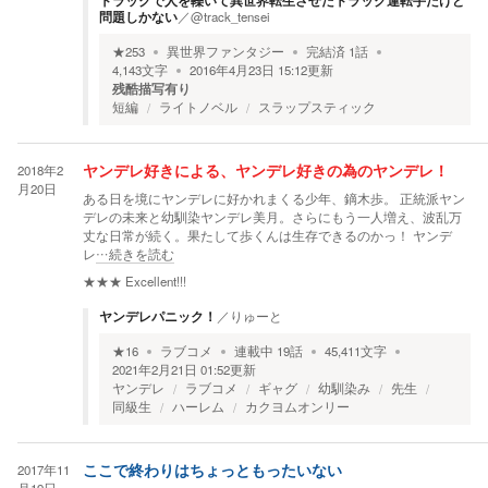
トラックで人を轢いて異世界転生させたトラック運転手だけど
問題しかない
／
@track_tensei
★
253
異世界ファンタジー
完結済
1
話
4,143
文字
2016年4月23日 15:12
更新
残酷描写有り
短編
ライトノベル
スラップスティック
2018年2
ヤンデレ好きによる、ヤンデレ好きの為のヤンデレ！
月20日
ある日を境にヤンデレに好かれまくる少年、鏑木歩。 正統派ヤン
デレの未来と幼馴染ヤンデレ美月。さらにもう一人増え、波乱万
丈な日常が続く。果たして歩くんは生存できるのかっ！ ヤンデ
レ
…続きを読む
★★★
Excellent!!!
ヤンデレパニック！
／
りゅーと
★
16
ラブコメ
連載中
19
話
45,411
文字
2021年2月21日 01:52
更新
ヤンデレ
ラブコメ
ギャグ
幼馴染み
先生
同級生
ハーレム
カクヨムオンリー
2017年11
ここで終わりはちょっともったいない