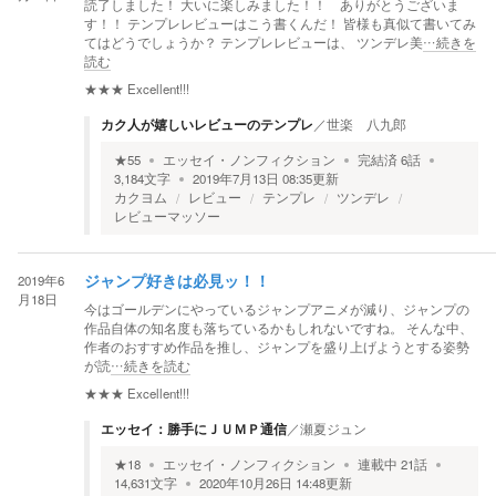
読了しました！ 大いに楽しみました！！ ありがとうございま
す！！ テンプレレビューはこう書くんだ！ 皆様も真似て書いてみ
てはどうでしょうか？ テンプレレビューは、 ツンデレ美
…続きを
読む
★★★
Excellent!!!
カク人が嬉しいレビューのテンプレ
／
世楽 八九郎
★
55
エッセイ・ノンフィクション
完結済
6
話
3,184
文字
2019年7月13日 08:35
更新
カクヨム
レビュー
テンプレ
ツンデレ
レビューマッソー
2019年6
ジャンプ好きは必見ッ！！
月18日
今はゴールデンにやっているジャンプアニメが減り、ジャンプの
作品自体の知名度も落ちているかもしれないですね。 そんな中、
作者のおすすめ作品を推し、ジャンプを盛り上げようとする姿勢
が読
…続きを読む
★★★
Excellent!!!
エッセイ：勝手にＪＵＭＰ通信
／
瀬夏ジュン
★
18
エッセイ・ノンフィクション
連載中
21
話
14,631
文字
2020年10月26日 14:48
更新