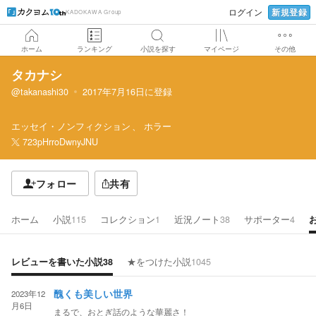
新規登録
ログイン
KADOKAWA Group
ホーム
ランキング
小説を探す
マイページ
その他
タカナシ
@takanashi30
2017年7月16日
に登録
エッセイ・ノンフィクション
ホラー
723pHrroDwnyJNU
フォロー
共有
ホーム
小説
115
コレクション
1
近況ノート
38
サポーター
4
レビューを書いた小説
38
★をつけた小説
1045
2023年12
醜くも美しい世界
月6日
まるで、おとぎ話のような華麗さ！