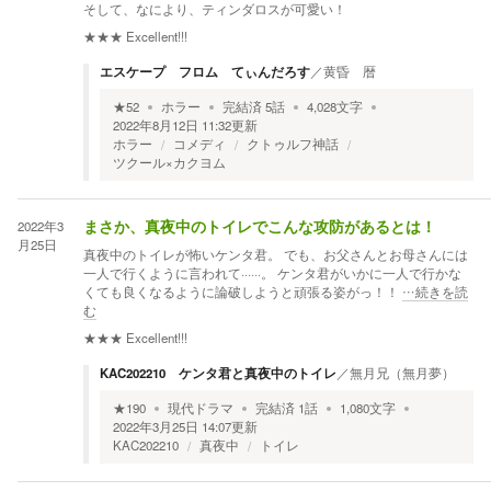
そして、なにより、ティンダロスが可愛い！
★★★
Excellent!!!
エスケープ フロム てぃんだろす
／
黄昏 暦
★
52
ホラー
完結済
5
話
4,028
文字
2022年8月12日 11:32
更新
ホラー
コメディ
クトゥルフ神話
ツクール×カクヨム
2022年3
まさか、真夜中のトイレでこんな攻防があるとは！
月25日
真夜中のトイレが怖いケンタ君。 でも、お父さんとお母さんには
一人で行くように言われて······。 ケンタ君がいかに一人で行かな
くても良くなるように論破しようと頑張る姿がっ！！
…続きを読
む
★★★
Excellent!!!
KAC202210 ケンタ君と真夜中のトイレ
／
無月兄（無月夢）
★
190
現代ドラマ
完結済
1
話
1,080
文字
2022年3月25日 14:07
更新
KAC202210
真夜中
トイレ