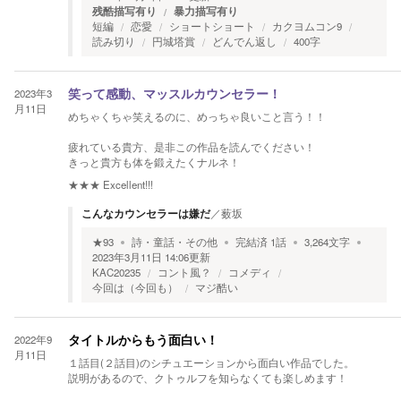
残酷描写有り
暴力描写有り
短編
恋愛
ショートショート
カクヨムコン9
読み切り
円城塔賞
どんでん返し
400字
2023年3
笑って感動、マッスルカウンセラー！
月11日
めちゃくちゃ笑えるのに、めっちゃ良いこと言う！！
疲れている貴方、是非この作品を読んでください！
きっと貴方も体を鍛えたくナルネ！
★★★
Excellent!!!
こんなカウンセラーは嫌だ
／
薮坂
★
93
詩・童話・その他
完結済
1
話
3,264
文字
2023年3月11日 14:06
更新
KAC20235
コント風？
コメディ
今回は（今回も）
マジ酷い
2022年9
タイトルからもう面白い！
月11日
１話目(２話目)のシチュエーションから面白い作品でした。
説明があるので、クトゥルフを知らなくても楽しめます！