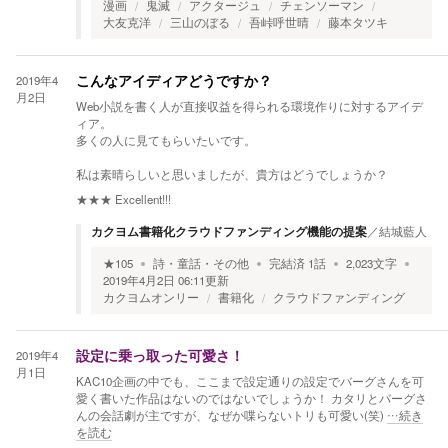
漫画
鬼滅
アクタージュ
チェンソーマン
大友克洋
三山のぼる
吾峠呼世晴
藤本タツキ
2019年4
こんなアイディアどうですか？
月2日
Web小説を書く人が直接収益を得られる環境作りに対するアイデ
ィア。
多くの人に見てもらいたいです。
私は素晴らしいと思いましたが、貴方はどうでしょうか？
★★★
Excellent!!!
カクヨム書籍化クラウドファンディング機能の提案
／
結城藍人
★
105
詩・童話・その他
完結済
1
話
2,023
文字
2019年4月2日 06:11
更新
カクヨムオンリー
書籍化
クラウドファンディング
2019年4
設定に乗っ取った可愛さ！
月1日
KAC10企画の中でも、ここまで設定通りの設定でバーグさんを可
愛く書いた作品はないのではないでしょうか！ カタリとバーグさ
んの会話劇が主ですが、なぜか喋らないトリも可愛い(笑)
…続き
を読む