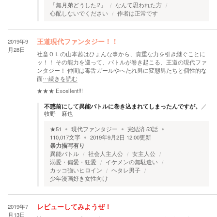
「無月弟どうした⁉」
なんて思われた方
心配しないでください
作者は正常です
2019年9
王道現代ファンタジー！！
月28日
社畜ＯＬの山本茜はひょんな事から、貴重な力を引き継ぐことに
ッ！！ その能力を巡って、バトルが巻き起こる、王道の現代ファ
ンタジー！ 仲間は毒舌ガールやへたれ男に変態男たちと個性的な
面
…続きを読む
★★★
Excellent!!!
不惑前にして異能バトルに巻き込まれてしまったんですが。
／
牧野 麻也
★
51
現代ファンタジー
完結済
53
話
110,017
文字
2019年9月2日 12:00
更新
暴力描写有り
異能バトル
社会人主人公
女主人公
溺愛・偏愛・狂愛
イケメンの無駄遣い
カッコ強いヒロイン
ヘタレ男子
少年漫画好き女性向け
2019年7
レビューしてみようぜ！
月13日