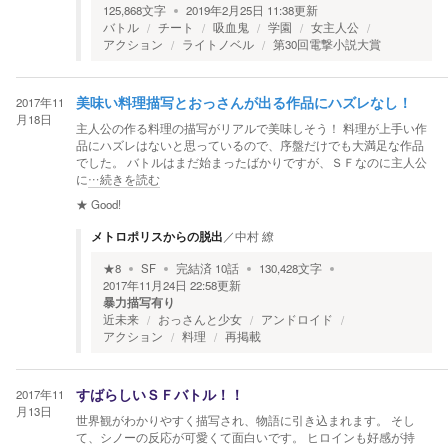
125,868
文字
2019年2月25日 11:38
更新
バトル
チート
吸血鬼
学園
女主人公
アクション
ライトノベル
第30回電撃小説大賞
2017年11
美味い料理描写とおっさんが出る作品にハズレなし！
月18日
主人公の作る料理の描写がリアルで美味しそう！ 料理が上手い作
品にハズレはないと思っているので、序盤だけでも大満足な作品
でした。 バトルはまだ始まったばかりですが、ＳＦなのに主人公
に
…続きを読む
★
Good!
メトロポリスからの脱出
／
中村 繚
★
8
SF
完結済
10
話
130,428
文字
2017年11月24日 22:58
更新
暴力描写有り
近未来
おっさんと少女
アンドロイド
アクション
料理
再掲載
2017年11
すばらしいＳＦバトル！！
月13日
世界観がわかりやすく描写され、物語に引き込まれます。 そし
て、シノーの反応が可愛くて面白いです。 ヒロインも好感が持