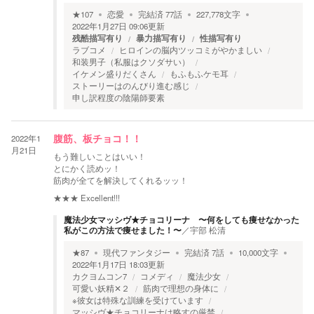
★
107
恋愛
完結済
77
話
227,778
文字
2022年1月27日 09:06
更新
残酷描写有り
暴力描写有り
性描写有り
ラブコメ
ヒロインの脳内ツッコミがやかましい
和装男子（私服はクソダサい）
イケメン盛りだくさん
もふもふケモ耳
ストーリーはのんびり進む感じ
申し訳程度の陰陽師要素
2022年1
腹筋、板チョコ！！
月21日
もう難しいことはいい！
とにかく読めッ！
筋肉が全てを解決してくれるッッ！
★★★
Excellent!!!
魔法少女マッシヴ★チョコリーナ 〜何をしても痩せなかった
私がこの方法で痩せました！〜
／
宇部 松清
★
87
現代ファンタジー
完結済
7
話
10,000
文字
2022年1月17日 18:03
更新
カクヨムコン7
コメディ
魔法少女
可愛い妖精✕２
筋肉で理想の身体に
※彼女は特殊な訓練を受けています
マッシヴ★チョコリーナは略すの厳禁