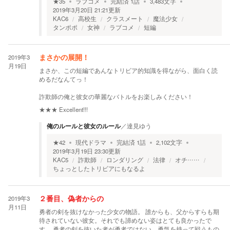
★
35
ラブコメ
完結済
1
話
3,483
文字
2019年3月20日 21:21
更新
KAC6
高校生
クラスメート
魔法少女
タンポポ
女神
ラブコメ
短編
2019年3
まさかの展開！
月19日
まさか、この短編であんなトリビア的知識を得ながら、面白く読
めるだなんてっ！
詐欺師の俺と彼女の華麗なバトルをお楽しみください！
★★★
Excellent!!!
俺のルールと彼女のルール
／
達見ゆう
★
42
現代ドラマ
完結済
1
話
2,102
文字
2019年3月19日 23:30
更新
KAC5
詐欺師
ロンダリング
法律
オチ……
ちょっとしたトリビアにもなるよ
2019年3
２番目、偽者からの
月11日
勇者の剣を抜けなかった少女の物語。 誰からも、父からすらも期
待されていない彼女。それでも諦めない姿はとても良かったで
す。 勇者の剣を抜いた者が勇者ではない。勇気を持って戦うもの