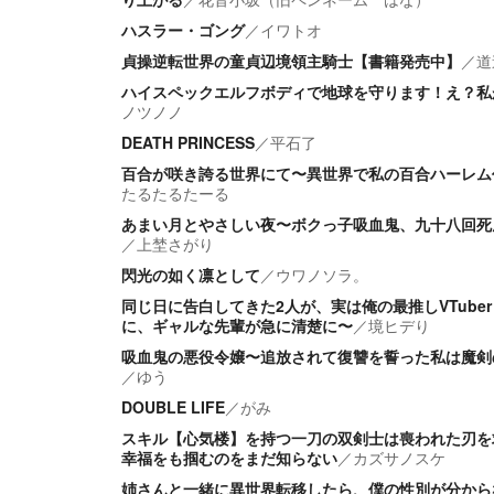
ハスラー・ゴング
／
イワトオ
貞操逆転世界の童貞辺境領主騎士【書籍発売中】
／
道
ハイスペックエルフボディで地球を守ります！え？私
ノツノノ
DEATH PRINCESS
／
平石了
百合が咲き誇る世界にて〜異世界で私の百合ハーレム
たるたるたーる
あまい月とやさしい夜〜ボクっ子吸血鬼、九十八回死
／
上埜さがり
閃光の如く凛として
／
ウワノソラ。
同じ日に告白してきた2人が、実は俺の最推しVTube
に、ギャルな先輩が急に清楚に〜
／
境ヒデり
吸血鬼の悪役令嬢〜追放されて復讐を誓った私は魔剣
／
ゆう
DOUBLE LIFE
／
がみ
スキル【心気楼】を持つ一刀の双剣士は喪われた刃を
幸福をも掴むのをまだ知らない
／
カズサノスケ
姉さんと一緒に異世界転移したら、僕の性別が分から