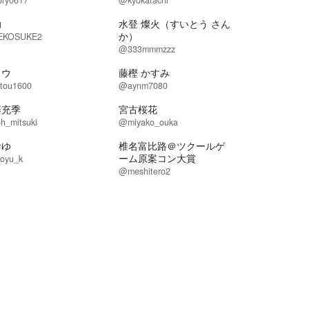
ory0617
@kyokatachi
助
水登 燦火（すいとう さん
か）
EKOSUKE2
@333mmmzzz
トウ
藤樫 かすみ
tou1600
@aynm7080
藤充季
宮古桜花
h_mitsuki
@miyako_ouka
おゆ
椎名富比路＠ツクールゲ
ーム原案コン大賞
oyu_k
@meshitero2