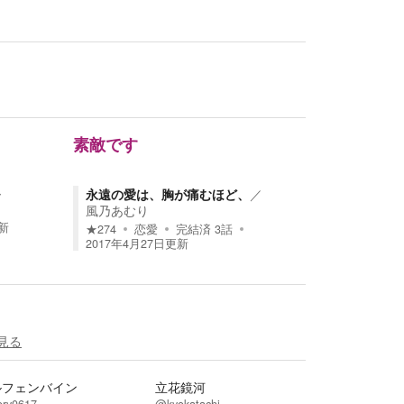
素敵です
ー
永遠の愛は、胸が痛むほど、
／
風乃あむり
新
★
274
恋愛
完結済
3
話
2017年4月27日
更新
見る
ルフェンバイン
立花鏡河