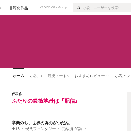
スト
書籍化作品
KADOKAWA Group
ホーム
小説
10
近況ノート
6
おすすめレビュー
77
小説のフ
代表作
ふたりの緩衝地帯は『配信』
卒業のち、世界の為のざつだん。
★
16
現代ファンタジー
完結済
20
話