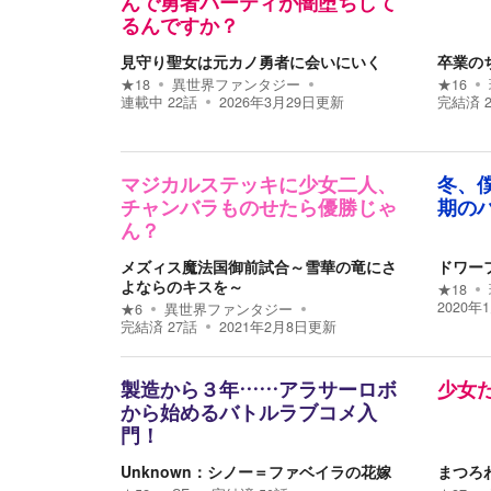
んで勇者パーティが闇堕ちして
るんですか？
見守り聖女は元カノ勇者に会いにいく
卒業の
★
18
異世界ファンタジー
★
16
連載中
22
話
2026年3月29日
更新
完結済
マジカルステッキに少女二人、
冬、
チャンバラものせたら優勝じゃ
期の
ん？
メズィス魔法国御前試合～雪華の竜にさ
ドワー
よならのキスを～
★
18
2020年
★
6
異世界ファンタジー
完結済
27
話
2021年2月8日
更新
製造から３年……アラサーロボ
少女
から始めるバトルラブコメ入
門！
Unknown：シノー＝ファベイラの花嫁
まつろ