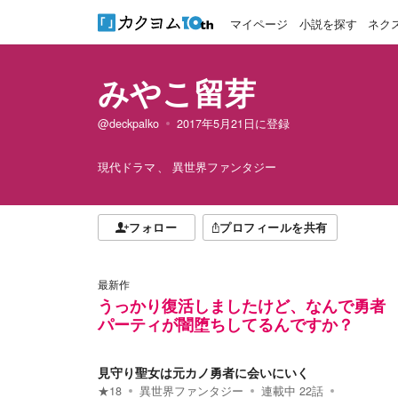
マイページ
小説を探す
ネク
みやこ留芽
@deckpalko
2017年5月21日
に登録
現代ドラマ
異世界ファンタジー
フォロー
プロフィールを共有
最新作
うっかり復活しましたけど、なんで勇者
パーティが闇堕ちしてるんですか？
見守り聖女は元カノ勇者に会いにいく
★
18
異世界ファンタジー
連載中
22
話