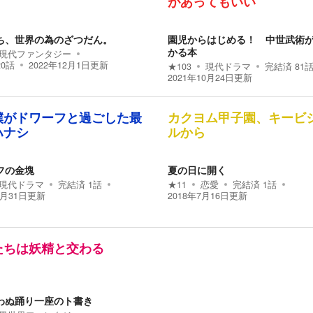
があってもいい
ち、世界の為のざつだん。
園児からはじめる！ 中世武術
かる本
現代ファンタジー
20
話
2022年12月1日
更新
★
103
現代ドラマ
完結済
81
2021年10月24日
更新
僕がドワーフと過ごした最
カクヨム甲子園、キービ
ハナシ
ルから
フの金塊
夏の日に開く
現代ドラマ
完結済
1
話
★
11
恋愛
完結済
1
話
1月31日
更新
2018年7月16日
更新
たちは妖精と交わる
わぬ踊り一座のト書き