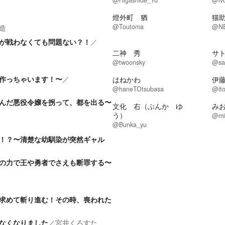
@Higashide_Yu
@iv
燈外町 猶
猫
@Toutoma
@N
造
が戦わなくても問題ない？！
／
二神 秀
サ
@twoonsky
@sa
作っちゃいます！〜
／
はねかわ
伊
@haneTOtsubasa
@ito
んだ悪役令嬢を拐って、都を出る〜
文化 右（ぶんか ゆ
み
う）
@mi
@Bunka_yu
r！？〜清楚な幼馴染が突然ギャル
の力で王や勇者でさえも断罪する〜
求めて斬り進む！その時、喪われた
なくなりました
／
宮井くろすた