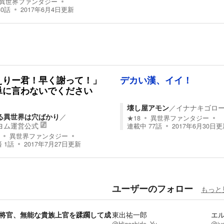
異世界ファンタジー
30
話
2017年6月4日
更新
えりー君！早く謝って！」
デカい漢、イイ！
単に言わないでください
」
壊し屋アモン
／
イナナキゴロ
る異世界は穴ばかり
／
★
18
異世界ファンタジー
ヨム運営公式
連載中
77
話
2017年6月30日
更
異世界ファンタジー
済
1
話
2017年7月27日
更新
ユーザーのフォロー
もっと
将官、無能な貴族上官を蹂躙して成
東出祐一郎
エ