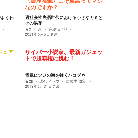
〈濃厚接触〉こそ至高ってマジ
なのですか？
がよくわ
過社会性失語世代における小さなカミと
その供花
話
★
3
SF
完結済
1
話
2021年6月5日
更新
ジュア
サイバー小説家、最新ガジェッ
トで超覇権に挑む！
電気ヒツジの海を往くハコブネ
★
39
現代ドラマ
連載中
30
話
2018年3月31日
更新