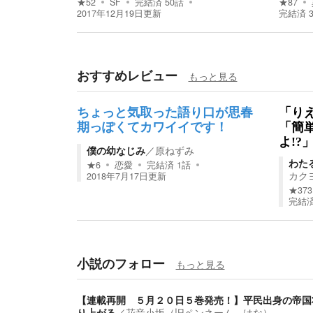
★
52
SF
完結済
50
話
★
87
2017年12月19日
更新
完結済
おすすめレビュー
もっと見る
ちょっと気取った語り口が思春
「り
期っぽくてカワイイです！
「簡
よ!?
僕の幼なじみ
／
原ねずみ
わた
★
6
恋愛
完結済
1
話
カク
2018年7月17日
更新
★
373
完結
小説のフォロー
もっと見る
【連載再開 ５月２０日５巻発売！】平民出身の帝国
り上がる
／
花音小坂（旧ペンネーム はな）