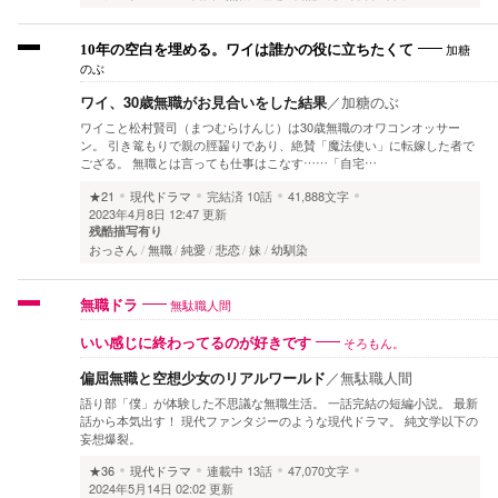
加糖
10年の空白を埋める。ワイは誰かの役に立ちたくて
のぶ
ワイ、30歳無職がお見合いをした結果
／
加糖のぶ
ワイこと松村賢司（まつむらけんじ）は30歳無職のオワコンオッサー
ン。 引き篭もりで親の脛齧りであり、絶賛「魔法使い」に転嫁した者で
ござる。 無職とは言っても仕事はこなす……「自宅…
★21
現代ドラマ
完結済
10話
41,888文字
2023年4月8日 12:47 更新
残酷描写有り
おっさん
無職
純愛
悲恋
妹
幼馴染
無駄職人間
無職ドラ
そろもん。
いい感じに終わってるのが好きです
偏屈無職と空想少女のリアルワールド
／
無駄職人間
語り部「僕」が体験した不思議な無職生活。 一話完結の短編小説。 最新
話から本気出す！ 現代ファンタジーのような現代ドラマ。 純文学以下の
妄想爆裂。
★36
現代ドラマ
連載中
13話
47,070文字
2024年5月14日 02:02 更新