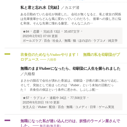
私と君と忘れ水【完結】
／
カエデ渚
ある日勤めていた会社が倒産した。 会社が無くなると、私と彼女の関係
は先輩後輩からどんな風に変わっていくのだろう。 後輩への接し方に悩
む和泉。そんな先輩に憧れる藤堂。 そんな二人の…
★84
恋愛
完結済
13話
35,657文字
2023年2月9日 07:00 更新
ガールズラブ
百合
社会人
無職
猫
ほのぼの
ラブコメ
純文学
衣食住のためならVtuberやります！ 無職の私を幼馴染がプ
六格祭
ロデュース
無職のままVtuberになったら、幼馴染に人生を握られました
／
六格祭
まさかの隕石で会社が潰れた香波は、幼馴染・沙夜の家に転がり込む。
そして、突如として始まったのは「Vtuber」という未知の活動だっ
た！ 衣食住の保証という条件に惹かれ、しぶしぶ配…
★57
ラブコメ
連載中
34話
77,508文字
2025年9月20日 19:10 更新
女主人公
Vtuber
配信
百合
無職
コメディ
日常
ゲーム実況
無職になった私が迷い込んだのは、妖怪のラーメン屋さんで
無月弟(無月蒼)
した。