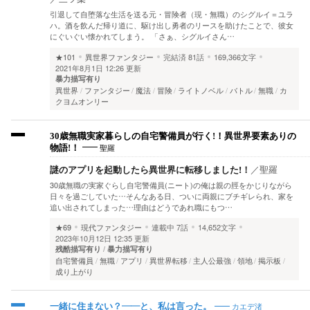
引退して自堕落な生活を送る元・冒険者（現・無職）のシグルイ＝ユラ
ハ。酒を飲んだ帰り道に、駆け出し勇者のリースを助けたことで、彼女
にぐいぐい懐かれてしまう。 「さぁ、シグルイさん…
★101
異世界ファンタジー
完結済
81話
169,366文字
2021年8月1日 12:26 更新
暴力描写有り
異世界
ファンタジー
魔法
冒険
ライトノベル
バトル
無職
カ
クヨムオンリー
30歳無職実家暮らしの自宅警備員が行く!！異世界要素ありの
聖羅
物語!！
謎のアプリを起動したら異世界に転移しました!！
／
聖羅
30歳無職の実家ぐらし自宅警備員(ニート)の俺は親の脛をかじりながら
日々を過ごしていた…そんなある日、ついに両親にブチギレられ、家を
追い出されてしまった…理由はどうであれ職にもつ…
★69
現代ファンタジー
連載中
7話
14,652文字
2023年10月12日 12:35 更新
残酷描写有り
暴力描写有り
自宅警備員
無職
アプリ
異世界転移
主人公最強
領地
掲示板
成り上がり
カエデ渚
一緒に住まない？——と、私は言った。