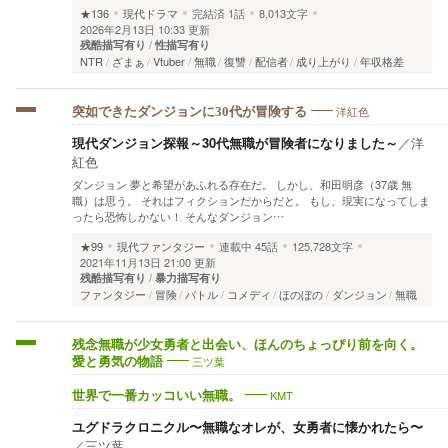
★136
現代ドラマ
完結済
1話
8,013文字
2026年2月13日 10:33 更新
残酷描写有り
性描写有り
NTR
ざまぁ
Vtuber
無職
復讐
配信者
成り上がり
年収格差
洋紅色
突如できたダンジョンに30代が冒険する
現代ダンジョン探報～30代無職が冒険者になりました～
／
洋
紅色
ダンジョン 夢と希望があふれる存在だ。 しかし、和田明彦（37歳 無
職）は思う。 それはフィクションだからだと。 もし、現実になってしま
ったら恐怖しかない！ そんなダンジョン…
★99
現代ファンタジー
連載中
45話
125,728文字
2021年11月13日 21:00 更新
残酷描写有り
暴力描写有り
ファンタジー
冒険
バトル
コメディ
ほのぼの
ダンジョン
無職
残念無職が少女勇者と出会い、ほんのちょっぴり前を向く。
三ツ葉
愛と勇気の物語
KMT
世界で一番カッコいい無職。
ユグドラクロニクル〜無職なオレが、女勇者に懐かれたら〜
／
三ツ葉