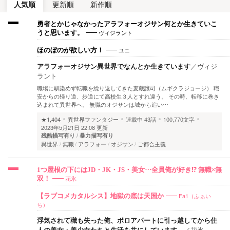
人気順
更新順
新作順
勇者とかじゃなかったアラフォーオジサン何とか生きていこ
ヴィジラント
うと思います。
ユニ
ほのぼのが欲しい方！
アラフォーオジサン異世界でなんとか生きています
／
ヴィジ
ラント
職場に馴染めず転職を繰り返してきた麦蔵譲司（ムギクラジョージ） 職
安からの帰り道、歩道にて高校生３人とすれ違う。 その時、転移に巻き
込まれて異世界へ。 無職のオジサンは城から追い…
★1,404
異世界ファンタジー
連載中
43話
100,770文字
2023年5月21日 22:08 更新
残酷描写有り
暴力描写有り
異世界
無職
アラフォー
オジサン
ご都合主義
1つ屋根の下にはJD・JK・JS・美女…全員俺が好き⁉ 無職×無
花氷
双！
Fa1（ふぁい
【ラブコメカタルシス】地獄の底は天国か
ち）
浮気されて職も失った俺、ボロアパートに引っ越してから住
人の美女・美少女たちと生活を共にしています。
／
花氷