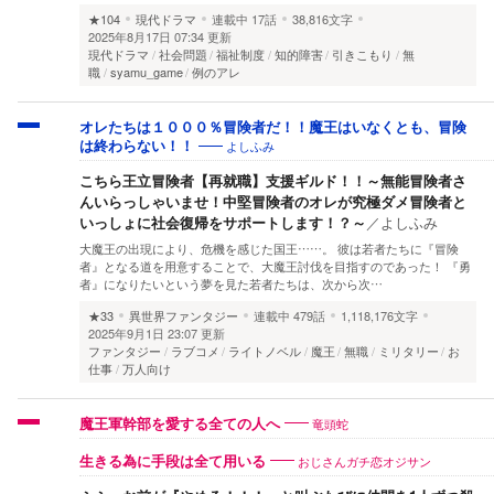
★104
現代ドラマ
連載中
17話
38,816文字
2025年8月17日 07:34 更新
現代ドラマ
社会問題
福祉制度
知的障害
引きこもり
無
職
syamu_game
例のアレ
オレたちは１０００％冒険者だ！！魔王はいなくとも、冒険
よしふみ
は終わらない！！
こちら王立冒険者【再就職】支援ギルド！！～無能冒険者さ
んいらっしゃいませ！中堅冒険者のオレが究極ダメ冒険者と
いっしょに社会復帰をサポートします！？～
／
よしふみ
大魔王の出現により、危機を感じた国王……。 彼は若者たちに『冒険
者』となる道を用意することで、大魔王討伐を目指すのであった！ 『勇
者』になりたいという夢を見た若者たちは、次から次…
★33
異世界ファンタジー
連載中
479話
1,118,176文字
2025年9月1日 23:07 更新
ファンタジー
ラブコメ
ライトノベル
魔王
無職
ミリタリー
お
仕事
万人向け
竜頭蛇
魔王軍幹部を愛する全ての人へ
おじさんガチ恋オジサン
生きる為に手段は全て用いる