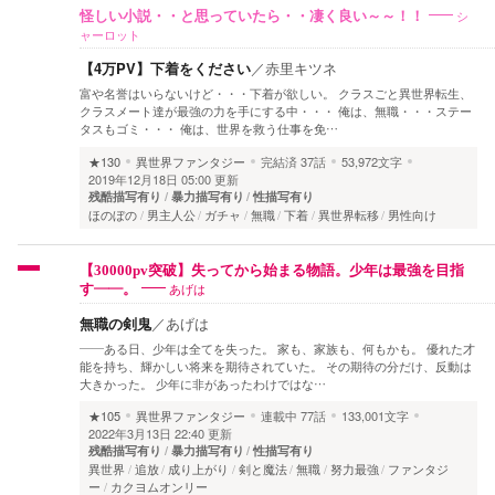
シ
怪しい小説・・と思っていたら・・凄く良い～～！！
ャーロット
【4万PV】下着をください
／
赤里キツネ
富や名誉はいらないけど・・・下着が欲しい。 クラスごと異世界転生、
クラスメート達が最強の力を手にする中・・・ 俺は、無職・・・ステー
タスもゴミ・・・ 俺は、世界を救う仕事を免…
★130
異世界ファンタジー
完結済
37話
53,972文字
2019年12月18日 05:00 更新
残酷描写有り
暴力描写有り
性描写有り
ほのぼの
男主人公
ガチャ
無職
下着
異世界転移
男性向け
【30000pv突破】失ってから始まる物語。少年は最強を目指
あげは
す――。
無職の剣鬼
／
あげは
――ある日、少年は全てを失った。 家も、家族も、何もかも。 優れた才
能を持ち、輝かしい将来を期待されていた。 その期待の分だけ、反動は
大きかった。 少年に非があったわけではな…
★105
異世界ファンタジー
連載中
77話
133,001文字
2022年3月13日 22:40 更新
残酷描写有り
暴力描写有り
性描写有り
異世界
追放
成り上がり
剣と魔法
無職
努力最強
ファンタジ
ー
カクヨムオンリー