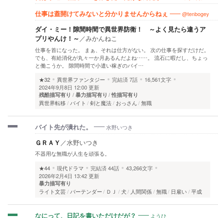
@tenbogey
仕事は蓋開けてみないと分かりませんからねぇ
ダイ・ミー！隙間時間で異世界防衛！ ～よく見たら違うア
プリやんけ！～
／
みかんねこ
仕事を首になった。 まぁ、それは仕方がない。 次の仕事を探すだけだ。
でも、有給消化が丸々一か月あるんだよね……。 流石に暇だし、ちょっ
と働こうか。 隙間時間で小遣い稼ぎのバイ…
★32
異世界ファンタジー
完結済
7話
16,561文字
2024年9月8日 12:00 更新
残酷描写有り
暴力描写有り
性描写有り
異世界転移
バイト
剣と魔法
おっさん
無職
水野いつき
バイト先が潰れた。
ＧＲＡＹ
／
水野いつき
不器用な無職が人生を頑張る。
★44
現代ドラマ
完結済
44話
43,266文字
2026年2月4日 13:42 更新
暴力描写有り
ライト文芸
バーテンダー
ＤＪ
犬
人間関係
無職
日雇い
平成
ようひ
なにって、日記を書いただけだが？