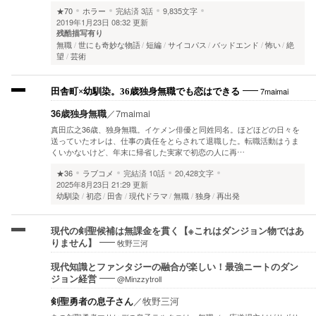
★70
ホラー
完結済
3話
9,835文字
2019年1月23日 08:32 更新
残酷描写有り
無職
世にも奇妙な物語
短編
サイコパス
バッドエンド
怖い
絶
望
芸術
7maimai
田舎町×幼馴染。36歳独身無職でも恋はできる
36歳独身無職
／
7maimai
真田広之36歳、独身無職。イケメン俳優と同姓同名。ほどほどの日々を
送っていたオレは、仕事の責任をとらされて退職した。転職活動はうま
くいかないけど、年末に帰省した実家で初恋の人に再…
★36
ラブコメ
完結済
10話
20,428文字
2025年8月23日 21:29 更新
幼馴染
初恋
田舎
現代ドラマ
無職
独身
再出発
現代の剣聖候補は無課金を貫く【※これはダンジョン物ではあ
牧野三河
りません】
現代知識とファンタジーの融合が楽しい！最強ニートのダン
@Minzzytroll
ジョン経営
剣聖勇者の息子さん
／
牧野三河