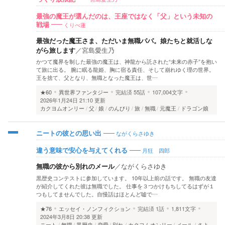
最強の魔王が選んだのは、王座ではなく「父」という未知の
くりべ蓮
戦場
最強だった魔王さま、ただいま無職パパ。娘たちと就活しな
がら旅します
／
宮島愛生乃
かつて魔界を制した最強の魔王は、神龍から託された“未来の赤子”を抱い
て旅に出る。 腕に眠る龍姫、胸に宿る責任、そして崩れゆく理の世界。
王を捨て、父となり、無職となった魔王は、世…
★60
異世界ファンタジー
完結済
55話
107,004文字
2026年1月24日 21:10 更新
カクヨムオンリー
父
娘
のんびり
旅
無職
元魔王
ドラゴン娘
ながくらさゆき
ニートの彼との思い出
月狂 四郎
違う意味で安心を与えてくれる
無職の彼から別れのメール
／
ながくらさゆき
黒歴史コンテストに参加しています。 10年以上前の話です。 無職の友達
が紹介してくれた彼は無職でした。 仕事を３つかけもちしてるはずが１
つもしてませんでした。自慢話はほとんど嘘で…
★76
エッセイ・ノンフィクション
完結済
1話
1,811文字
2024年3月8日 20:38 更新
ニート
無職
黒歴史
恋愛
別れ
カクヨムオンリー
メール
さよ