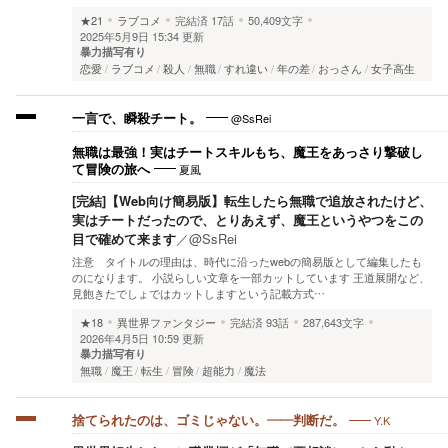
★21
ラブコメ
完結済
17話
50,409文字
2025年5月9日 15:34 更新
暴力描写有り
恋愛
ラブコメ
殺人
無職
すれ違い
年の差
おっさん
女子高生
@SsRei
一言で、瞬殺チート。
無職は最強！実はチートスキルもち、魔王をあっさり撃破し
夏風
て冒険の旅へ
[完結]【Web向け簡易版】転生したら無職で追放されたけど、
実はチートだったので、とりあえず、魔王というやつをこの
目で確めて来ます
／
@SsRei
注意 タイトルの理由は、時代に沿ったwebの簡易版として編集したも
のになります。 小説らしい文章を一部カットしています 王道展開など、
見飽きたでしょではカットしますという記載方式…
★18
異世界ファンタジー
完結済
93話
287,643文字
2026年4月5日 10:59 更新
暴力描写有り
無職
魔王
転生
冒険
超能力
魔法
Y.K
捨てられたのは、ゴミじゃない。——判断だ。