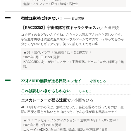
無職
アラフォー
逆行
短編
高校生
石田宏暁
宿敵は絶対に許さない！
【KAC20252】宇宙艦隊将棋ギャラクチェスカ
／
石田宏暁
コメディのタグないんですね。さらっとお読み下されたら嬉しいです。
宇宙艦隊将棋は架空の近未来テーブルゲームですので、何やってるのか
分からないのもギャグです。笑って許してください😀
★38
現代ドラマ
完結済
1話
2,829文字
2025年3月8日 11:24 更新
KAC20252
あこがれ
コメディ
宇宙艦隊
ゲーム
大会
師匠は
無
職
小西ちひろ
22才ADHD無職が送る日記エッセイ
しゃもこ
これは読むべきかもしれない
エスカレーターが登る速度で
／
小西ちひろ
ADHD持ち22才の僕は、無職になった。会社を辞めて残ったものは、生
活の不安と鬱と支払いと自由だった。そんな僕が送る日記エッセイ
★32
エッセイ・ノンフィクション
連載中
10話
7,053文字
2026年3月27日 20:20 更新
エッセイ
ADHD
自由
無職
短編
日記
発達障害
日常