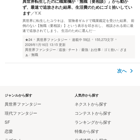
異世界転生したのに職業欄が「無職（要相談）」から動か
ず、最速で追放された結果、生活費のためにゴミ拾いしてい
ます
／
Y.K
異世界に転生したユウキは、 冒険者ギルドで職業鑑定を受けた結果、 前
例のない【無職（要相談）】という表示を叩き出し、 相談される前に最
速で追放されてしまう。 生活のために選んだ…
★24
異世界ファンタジー
連載中
59話
155,273文字
2026年1月16日 13:15 更新
異世界ファンタジー
追放
チート
最強
お仕事
ゴミ拾い
ざま
ぁ
無職
次へ
ジャンルから探す
人気作から探す
異世界ファンタジー
ネクストから探す
現代ファンタジー
コンテストから探す
SF
ランキングから探す
恋愛
特集から探す