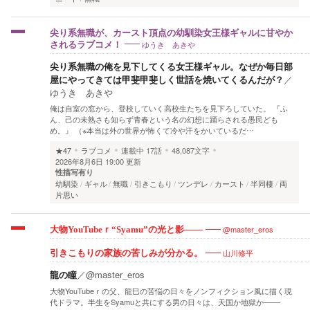
尖り系無職が、カースト頂点の幼馴染女王様ギャルに甘やか
ゆうき あきや
されるラブコメ！
尖り系無職の俺を見下してくる女王様ギャル。なぜか毎日部
屋にやってきては甲斐甲斐しく世話を焼いてくるんだが？
／
ゆうき あきや
俺は自室の窓から、登校していく高校生たちを見下ろしていた。 『ふ
ん、己の未熟さも知らず青春という名の幻想に踊らされる愚民ども
め。』 （※本当は外の世界が怖くて冷や汗をかいているだ…
★47
ラブコメ
連載中
17話
48,087文字
2026年8月6日 19:00 更新
性描写有り
幼馴染
ギャル
無職
引きこもり
ツンデレ
カースト
半同棲
両
片思い
@master_eros
大物YouTubeｒ“Syamu”の光と影───
山川修平
引きこもりの家族の苦しみが分かる。
龍の瞳
／
@master_eros
大物YouTubeｒの父、龍巳の苦悩の日々をノンフィクション風に描く現
代ドラマ。半生をSyamuと共にする男の日々は、天国か地獄か───