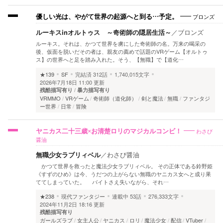
ブロンズ
優しい光は、やがて世界の起源へと到る…予定。
ルーキスinオルトゥス ～奇術師の隠居生活～
／
ブロンズ
ルーキス。それは、かつて世界を虜にした奇術師の名。万来の喝采の
後、仮面を脱いだその者は、親友の薦めで話題のVRゲーム【オルトゥ
ス】の世界へと足を踏み入れた。そう、【無職】で【道化…
★139
SF
完結済
312話
1,740,015文字
2026年7月18日 11:00 更新
残酷描写有り
暴力描写有り
VRMMO
VRゲーム
奇術師（道化師）
剣と魔法
無職
ファンタジ
ー世界
日常
冒険
わさび
ヤニカス二十三歳×お清楚ロリのマジカルコンビ！
醤油
無職少女ラブリィベル
／
わさび醤油
かつて世界を救ったと魔法少女ラブリィベル。 その正体である鈴野姫
《すずのひめ》は今、うだつの上がらない無職のヤニカス女へと成り果
ててしまっていた。 バイトさえ失いながら、それ…
★238
現代ファンタジー
連載中
53話
276,333文字
2024年11月2日 18:16 更新
残酷描写有り
ガールズラブ
女主人公
ヤニカス
ロリ
魔法少女
配信
VTuber