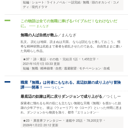
短編
ショート
ライトノベル
一話完結
無職
頭のオカシイ
コメ
ディ
現代ドラマ
この物語は全ての無職に捧げるバイブルだ！なわけないだ
まんなぎ
に。
無職の人ば自然が救ふ
／
まんなぎ
乱文。 読むは地獄、読まぬは天国。 ならば読むなと推しておこう。 怪
奇な精神状態は此処まで著者を錯乱させたのである。 自由気ままに書い
た気晴らし作品。
★37
詩・童話・その他
完結済
1話
1,455文字
2021年10月1日 03:33 更新
短編
無職
精神崩壊
自然
逃避願望
モチベーション
自戒
職業『無職』は何者にもなれる。底辺奴隷の成り上がり冒険
つくしー
譚——開幕！
最底辺の奴隷は死に戻りダンジョンで成り上がる
／
つくしー
探索者に憧れるも何の役にも立たない無能な天職《無職》を授かった奴
隷の少年アサヒ。 彼は《ウォーリア》や《ローグ》といった仲間に恵ま
れ、ダンジョンから物資を漁り、都市『エリュシオン…
★23
異世界ファンタジー
連載中
25話
78,205文字
2026年1月2日 20:12 更新