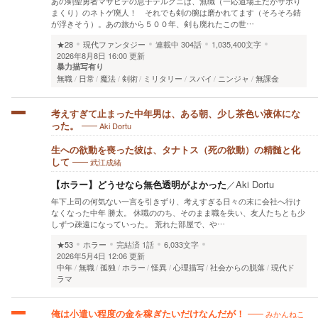
あの剣聖勇者マサヒデの息子テルクニは、無職（一応道場主だがサボり
まくり）のネトゲ廃人！ それでも剣の腕は磨かれてます（そろそろ錆
が浮きそう）。あの旅から５００年、剣も廃れたこの世…
★28
現代ファンタジー
連載中
304話
1,035,400文字
2026年8月8日 16:00 更新
暴力描写有り
無職
日常
魔法
剣術
ミリタリー
スパイ
ニンジャ
無課金
考えすぎて止まった中年男は、ある朝、少し茶色い液体にな
Aki Dortu
った。
生への欲動を喪った彼は、タナトス（死の欲動）の精髄と化
武江成緒
して
【ホラー】どうせなら無色透明がよかった
／
Aki Dortu
年下上司の何気ない一言を引きずり、考えすぎる日々の末に会社へ行け
なくなった中年 勝太。 休職ののち、そのまま職を失い、友人たちとも少
しずつ疎遠になっていった。 荒れた部屋で、や…
★53
ホラー
完結済
1話
6,033文字
2026年5月4日 12:06 更新
中年
無職
孤独
ホラー
怪異
心理描写
社会からの脱落
現代ド
ラマ
みかんねこ
俺は小遣い程度の金を稼ぎたいだけなんだが！