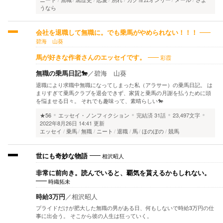
うなら
会社を退職して無職に。でも乗馬がやめられない！！！
碧海 山葵
彩霞
馬が好きな作者さんのエッセイです。
無職の乗馬日記🐎
／
碧海 山葵
退職により求職中無職になってしまった私（アラサー）の乗馬日記。 は
まりすぎて乗馬クラブを退会できず、家賃と乗馬の月謝を払うために頭
を悩ませる日々。 それでも趣味って、素晴らしい🐎
★56
エッセイ・ノンフィクション
完結済
31話
23,497文字
2022年8月26日 14:41 更新
エッセイ
乗馬
無職
ニート
退職
馬
ほのぼの
競馬
相沢昭人
世にも奇妙な物語
非常に前向き。読んでいると、覇気を貰えるかもしれない。
時織拓未
時給3万円
／
相沢昭人
プライドだけが肥大した無職の男がある日、何もしないで時給3万円の仕
事に出会う。 そこから彼の人生は狂っていく。