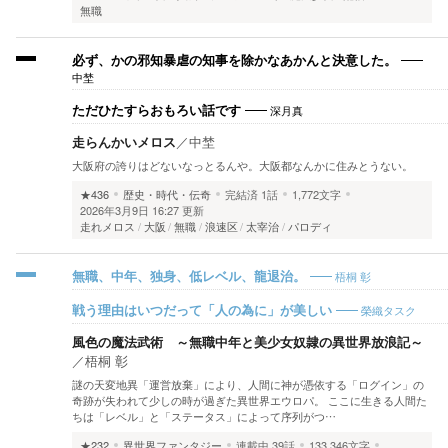
無職
必ず、かの邪知暴虐の知事を除かなあかんと決意した。
中埜
深月真
ただひたすらおもろい話です
走らんかいメロス
／
中埜
大阪府の誇りはどないなっとるんや。大阪都なんかに住みとうない。
★436
歴史・時代・伝奇
完結済
1話
1,772文字
2026年3月9日 16:27 更新
走れメロス
大阪
無職
浪速区
太宰治
パロディ
梧桐 彰
無職、中年、独身、低レベル、龍退治。
榮織タスク
戦う理由はいつだって「人の為に」が美しい
風色の魔法武術 ～無職中年と美少女奴隷の異世界放浪記～
／
梧桐 彰
謎の天変地異「運営放棄」により、人間に神が憑依する「ログイン」の
奇跡が失われて少しの時が過ぎた異世界エウロパ。 ここに生きる人間た
ちは「レベル」と「ステータス」によって序列がつ…
★232
異世界ファンタジー
連載中
39話
133,346文字