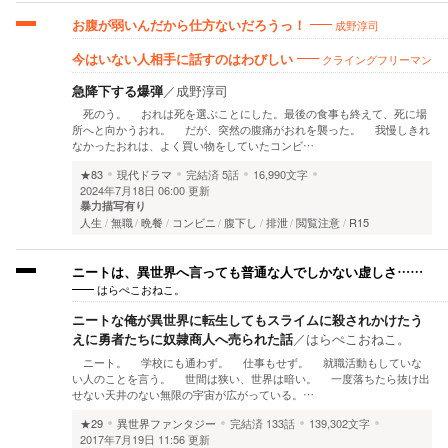
成野淳司
お腹が弱いんだから仕方ないだろうっ！
クライングフリーマン
今はいない人相手に話すのはわびしい
急降下する爆弾
／
成野淳司
死のう。 おれは死を選ぶことにした。最後の食事も終えて、死に場
所へと向かうおれ。 だが、突然の腹痛がおれを襲った。 我慢しきれ
なかったおれは、よく買い物をしていたコンビ…
★83
現代ドラマ
完結済
5話
16,990文字
2024年7月18日 06:00 更新
暴力描写有り
人生
無職
晩餐
コンビニ
腹下し
排泄
閲覧注意
R15
ニートは、異世界へ言っても普通な人でしかない虚しさ……
はらぺこおねこ。
ニートな俺が異世界に転生してもスライムに殺されかけたう
えに勇者たちに奴隷商人へ売られた話
／
はらぺこおねこ。
ニート。 学校にも通わず。 仕事もせず。 就職活動もしていな
い人のことを言う。 世間は狭い、世界は暗い。 一度落ちたら抜け出
せない天井のない無限の宇宙が広がっている。…
★29
異世界ファンタジー
完結済
133話
139,302文字
2017年7月19日 11:56 更新