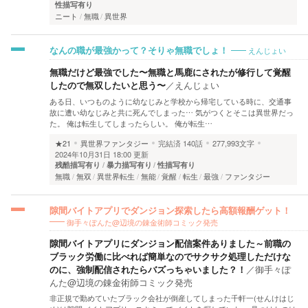
性描写有り
ニート
無職
異世界
えんじょい
なんの職が最強かって？そりゃ無職でしょ！
無職だけど最強でした〜無職と馬鹿にされたが修行して覚醒
したので無双したいと思う〜
／
えんじょい
ある日、いつものように幼なじみと学校から帰宅している時に、交通事
故に遭い幼なじみと共に死んでしまった… 気がつくとそこは異世界だっ
た。 俺は転生してしまったらしい。 俺が転生…
★21
異世界ファンタジー
完結済
140話
277,993文字
2024年10月31日 18:00 更新
残酷描写有り
暴力描写有り
性描写有り
無職
無双
異世界転生
無能
覚醒
転生
最強
ファンタジー
隙間バイトアプリでダンジョン探索したら高額報酬ゲット！
御手々ぽんた@辺境の錬金術師コミック発売
隙間バイトアプリにダンジョン配信案件ありました～前職の
ブラック労働に比べれば簡単なのでサクサク処理しただけな
のに、強制配信されたらバズっちゃいました？！
／
御手々ぽ
んた@辺境の錬金術師コミック発売
非正規で勤めていたブラック会社が倒産してしまった千軒一(せんけはじ