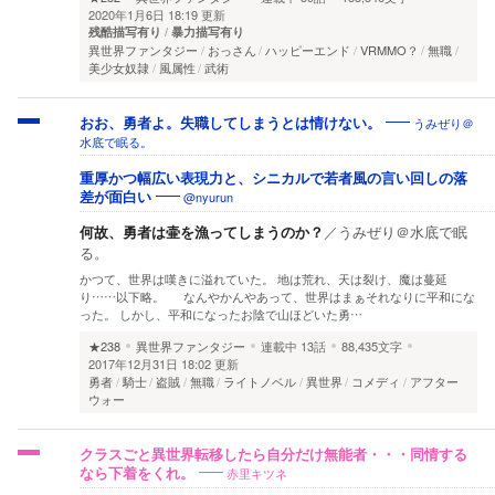
2020年1月6日 18:19 更新
残酷描写有り
暴力描写有り
異世界ファンタジー
おっさん
ハッピーエンド
VRMMO？
無職
美少女奴隷
風属性
武術
うみぜり＠
おお、勇者よ。失職してしまうとは情けない。
水底で眠る。
重厚かつ幅広い表現力と、シニカルで若者風の言い回しの落
@nyurun
差が面白い
何故、勇者は壷を漁ってしまうのか？
／
うみぜり＠水底で眠
る。
かつて、世界は嘆きに溢れていた。 地は荒れ、天は裂け、魔は蔓延
り……以下略。 なんやかんやあって、世界はまぁそれなりに平和にな
った。 しかし、平和になったお陰で山ほどいた勇…
★238
異世界ファンタジー
連載中
13話
88,435文字
2017年12月31日 18:02 更新
勇者
騎士
盗賊
無職
ライトノベル
異世界
コメディ
アフター
ウォー
クラスごと異世界転移したら自分だけ無能者・・・同情する
赤里キツネ
なら下着をくれ。