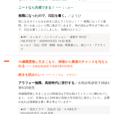
くっきー
ニートなら共感できる！
無職になったので、日記を書く。
／
ようひ
気になるタイトルをお好きに読んでください！＾＾ 無職になって３週
間。日々があっという間に過ぎていきます。 時の流れが早すぎて怖いの
で、日記を書くことにしました。 無職のひとりご…
★30
エッセイ・ノンフィクション
連載中
301話
148,373文字
2025年9月5日 14:22 更新
エッセイ
日記
日常
無職
自由
実家暮らし
祝ニート
アクティ
ブ
39歳職歴無し引きこもり、神様から最後のチャンスを与えら
水島紗鳥@双子姉妹3巻6/25発売
れる
イノウエ マサズミ
続きを読みたい！
アラフォー無職、高校時代に逆行する
／
水島紗鳥@双子姉妹3
巻6/25発売
39歳職歴無し引きこもりの雨城涼は子供を助けてトラックに轢かれてし
まう。 だが、目覚めると24年前の高校入学式前日に逆行していた。 反響
があれば連載版を書く事を考えています〜
★31
現代ドラマ
完結済
1話
4,168文字
2021年9月20日 15:45 更新