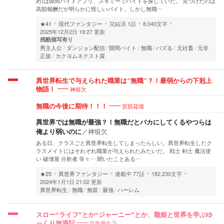
め)は隙間バイトアプリ、スキミーでバイトを探していた。 見つけたのは
高額報酬だが明らかに怪しいバイト。しかし無職…
★41
現代ファンタジー
完結済
1話
8,040文字
2025年12月2日 19:27 更新
残酷描写有り
男主人公
ダンジョン配信
隙間バイト
無職
バズる
元社畜
元非
正規
カクヨムネクスト賞
異世界転生で与えられた職業は"無職"？！最弱からの下剋上
神垣欠
物語！
宮田花壇
無職の今後に期待！！！
異世界では無職が最強？！無職だとバカにしてくるやつらは
俺より弱いのに
／
神垣欠
ある日、クラスごと異世界転生してしまったらしい。異世界転生したク
ラスメイトにはそれぞれ職業が与えられたみたいだ。 戦士 剣士 魔法使
い 破壊屋 分析者 等々… 聞いたことある…
★25
異世界ファンタジー
連載中
77話
182,230文字
2024年1月1日 21:02 更新
異世界転生
無職
無双
最強
ハーレム
スロー“ライフ”とか“ジャーニー”とか、龍姫と世界を学ぶゆ
宮島愛生乃
っくり放浪記