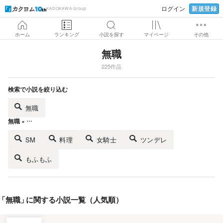
新規登録
ログイン
KADOKAWA Group
ホーム
ランキング
小説を探す
マイページ
その他
無職
225作品
検索で小説を絞り込む
無職
無職 × …
SM
料理
女騎士
ツンデレ
もふもふ
「
無職
」
に関する小説一覧（人気順）