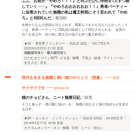
ふふ、お前が『やめろ！！！』と叫ぶたびに仲間を1人ずつ殺
していく……』『やめろおおおおおお！！』勇者パーティー
に迫害されていた無職の私は魔王幹部にそう言われて『やめ
ろ』と4回叫んだ
／
竜頭蛇
女神からなんの祝福も与えられず、職業もスキルも与えらなかったノイ
ンは、勇者パーティーに消耗品の奴隷として同行させられる。 迫害の
日々を送る中、目の前に異次元の強さを持つ魔王幹部が…
★43
異世界ファンタジー
完結済
28話
100,778文字
2023年6月23日 21:00 更新
残酷描写有り
暴力描写有り
ひたむきヒロイン部門
ざまあ
無職
下剋上
奴隷
ライトノベル
女主人公
百合
桜雪
現代を生きる無職と飼い猫のやりとり（想像）
@hiroki18
サクサクです
猫のチョビさん、ニート観察日記
／
桜雪
ネコと暮らす…僕の隣に猫がいる。 無職の切なさと猫の気持ちが交差す
る日常。
★65
エッセイ・ノンフィクション
完結済
320話
64,928文字
2019年5月11日 18:59 更新
カクヨムオンリー
ネコ
無職
日常
ニート
切ない