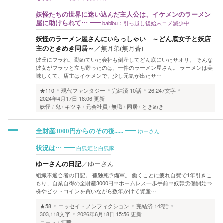
妖怪たちの世界に迷い込んだ主人公は、イケメンのラーメン
babibu：引っ越し後始末コメ減少中
屋に助けられて…
妖怪のラーメン屋さんにいらっしゃい ～どん底女子と妖店
主のときめき同居～
／
無月弟(無月蒼)
彼氏にフラれ、勤めていた会社も倒産してどん底にいたサオリ。 そんな
彼女がフラッと立ち寄ったのは、一件のラーメン屋さん。 ラーメンは美
味しくて、店主はイケメンで、少し元気が出たサ…
★110
現代ファンタジー
完結済
10話
26,247文字
2024年4月17日 18:06 更新
妖怪
鬼
キツネ
元会社員
無職
同居
ときめき
ゆーさん
全財産3000円からのその後......
白狐姫と白狐隊
状況は…
ゆーさんの日記
／
ゆーさん
組織不適合者の日記。 孤独死予備軍。 働くことに疲れ自費で1年引きこ
もり、自業自得の全財産3000円⇒ホームレス一歩手前⇒奴隷労働開始⇒
株やビットコインを買いながら数年かけて資産…
★58
エッセイ・ノンフィクション
完結済
142話
303,118文字
2026年6月18日 15:56 更新
ニート
無職