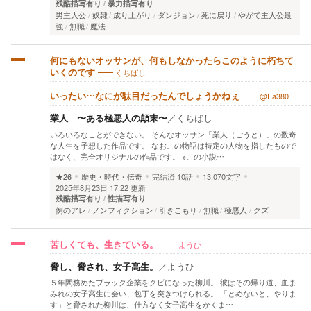
残酷描写有り
暴力描写有り
男主人公
奴隷
成り上がり
ダンジョン
死に戻り
やがて主人公最
強
無職
魔法
何にもないオッサンが、何もしなかったらこのように朽ちて
くちばし
いくのです
@Fa380
いったい…なにが駄目だったんでしょうかねぇ
業人 〜ある極悪人の顛末〜
／
くちばし
いろいろなことができない。 そんなオッサン「業人（ごうと）」の数奇
な人生を予想した作品です。 なおこの物語は特定の人物を指したもので
はなく、完全オリジナルの作品です。 ※この小説…
★26
歴史・時代・伝奇
完結済
10話
13,070文字
2025年8月23日 17:22 更新
残酷描写有り
性描写有り
例のアレ
ノンフィクション
引きこもり
無職
極悪人
クズ
ようひ
苦しくても、生きている。
脅し、脅され、女子高生。
／
ようひ
５年間務めたブラック企業をクビになった柳川。 彼はその帰り道、血ま
みれの女子高生に会い、包丁を突きつけられる。 「とめないと、やりま
す」と脅された柳川は、仕方なく女子高生をかくま…