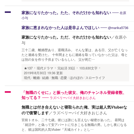
在原
家族になりたかった。たた、それだけかも知れない
小与
@marika5736
家族に恵まれなかった人は是非よんでほしい
家族になりたかった。ただ、それだけかも知れない
／
在原小
与
三十二歳、離婚歴あり、退職済み。 そんな菫は、ある日、父が亡くなっ
たと連絡を受けた。 十年間まともに連絡を取っていなかった父は、母と
は別の女を作り子供までいるらしい。 父が死亡…
★137
現代ドラマ
完結済
33話
103,630文字
2019年8月30日 19:36 更新
現代
離婚
結婚
無職
恋愛
ほのぼの
スローライフ
「無職のくせに」と振った彼女、俺のチャンネル登録者数、
ラズベリーパイ大好きおじさん
知ってる？
無職とは付き合えないと寝取られた俺、実は超人気Vtuberな
ので復讐します
／
ラズベリーパイ大好きおじさん
宮前トオル、二十七歳。彼には誰にも言えない秘密があった。 昼間は
「就活中」と偽って安アパートに引きこもる無職の男。しかし夜になる
と、彼は国民的人気Vtuber『天城カイト』とし…