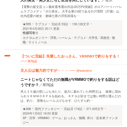
【電撃の新文芸コン最終選考選出作品/20万PV突破】ボロアパートハーレ
ムラブコメディ『ボロ美女』 大手企業のSEである行川雪郎（27歳）は、
社内恋愛の彼女・都城七香の浮気現場を…
★555
ラブコメ
完結済
53話
139,126文字
2021年4月28日 20:11 更新
性描写有り
カクヨムオンリー
浮気
ハーレム
ラブコメ
大学生
高校生
無
職
ライトノベル
【ついに完結】失業したおっさん、VRMMOで釣りをする！
華翔誠
@wakaimo
主人公は魅力的ですが・・・
ニートじゃなくてただの無職がVRMMOで釣りをする話はど
うですか？
／
華翔誠
求人３５歳の壁にぶち当たり、途方に暮れていた時野正は、 後輩に奨め
られＶＲＭＭＯＲＰＧを始める。 ＲＰＧが好きでは無い時野が選んだの
は、釣り。 冒険もレベル上げもせず、ひたすら釣…
★308
現代ファンタジー
完結済
174話
371,005文字
2024年1月6日 16:00 更新
SF
日常
VRMMO
ゲーム
おっさん
無職
釣り
近未来ファンタ
ジー