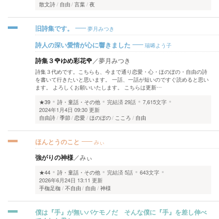
散文詩
自由
言葉
夜
夢月みつき
旧詩集です。
瑞唏よう子
詩人の深い愛情が心に響きました
詩集３🌹ゆめ彩花🌹
／
夢月みつき
詩集３代めです。こちらも、今まで通り恋愛・心・ほのぼの・自由の詩
を書いて行きたいと思います。 一話、一話が短いのですぐ読めると思い
ます。 よろしくお願いいたします。 こちらは更新…
★39
詩・童話・その他
完結済
29話
7,615文字
2024年1月4日 09:30 更新
自由詩
季節
恋愛
ほのぼの
こころ
自由
みぃ
ほんとうのこと
強がりの神様
／
みぃ
★44
詩・童話・その他
完結済
5話
643文字
2026年6月24日 13:11 更新
手枷足枷
不自由
自由
神様
僕は『手』が無いバケモノだ そんな僕に『手』を差し伸べ