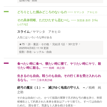
辺境の地
自由
ヤマシタ アキヒロ
どろりとした掴みどころのないもの
加賀倉 創作【FÅ¢
その具体明晰、ただひたすら忌むべし
(¡<i)TΛ§】
スライム
／
ヤマシタ アキヒロ
人生には いろいろな枠がある
★75
詩・童話・その他
完結済
1話
301文字
2025年6月8日 11:18 更新
役割
存在
レッテル
自由
食べたい時に食べ、寝たい時に寝て、ヤリたい時にヤリ、殺
枕崎 純之助
りたい時に殺る。
生きるのも自由。戦うのも自由。その行く末を受け入れられ
三奈木真沙緒
るなら。
絶弓の魔女（１）～ 滅びゆく地底の守り人 ～
／
枕崎 純
之助
その女は自由だった。 かつて祖国の軍隊で天才的な弓の腕を誇り、幹部
候補生として約束された未来を彼女はアッサリ捨てた。 すべては自由の
ためだ。 国を捨て、気楽な１人旅を続ける彼女…