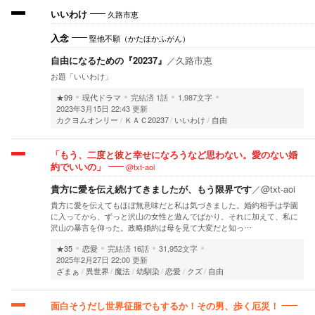
久路市恵
いいわけ
堅他不願（かたほかふがん）
入念
自由になるための『20237』
／
久路市恵
お題「いいわけ」
★99
現代ドラマ
完結済
1話
1,987文字
2023年3月15日 22:43 更新
カクヨムオンリー
ＫＡＣ20237
いいわけ
自由
「もう、二度と彼と幸せになろうなど思わない。愛のない婚
@txt-aoi
約でいいの」
貴方に愛を伝え続けてきましたが、もう限界です
／
@txt-aoi
貴方に愛を伝えてもほぼ無意味だと私は気づきました。婚約相手は学園
に入ってから、ずっと沢山の女性と遊んでばかり。それに加えて、私に
沢山の暴言を仰った。政略婚約は母を見て大変だと知っ…
★35
恋愛
完結済
16話
31,952文字
2025年2月27日 22:00 更新
ざまぁ
異世界
魔法
幼馴染
恋愛
クズ
自由
面白そうだし世界征服でもするか！その男、歩く厄災！