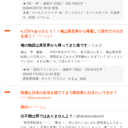
★133
SF
連載中
225話
332,162文字
2026年8月7日 09:00 更新
未来
コールドスリープ
AI
アンドロイド
スペースオペラ
大金持
ち
自由
ハーレム
6.5万PVありかとう！！俺は異世界から帰還して現代でその力
リルク
を使う！
俺の物語は異世界から帰ってきた後です
／
リルク
俺は「学 蘭葉」。 中学1年生のデブだ。 単刀直入に言う、俺は異世界
転移した日本人だ。 実際起きてみると浮世離れしすぎていて びっくりし
ているが、まずは俺について語らせてくれ………
★40
現代ファンタジー
連載中
195話
252,619文字
2024年7月25日 21:43 更新
異世界帰還
ギャグ
ラブコメ
ざまぁ
自由
快適な日本の生活を捨ててまで異世界に行きたいですか？
@okosamalunch
けん
面白い
出不精は罪ではありませんよ？
／
@okosamalunch
「異世界転移を……」「断る！」 外に出たくないのに異世界なんてまっ
ぴらごめん！ 不便な世界になんか行きたくない！ えっ？ 家ごと？ な