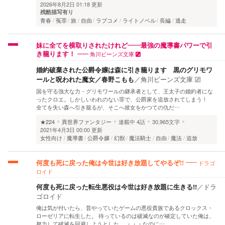
2026年8月2日 01:18 更新
残酷描写有り
青春
冤罪
旅
自由
ラブコメ
ライトノベル
長編
逃走
妹に全てを横取りされたけれど――最強の魔導書パワーで引
角川ビーンズ文庫
き籠ります！
婚約破棄された公爵令嬢は森に引き籠ります 黒のグリモワ
ールと呪われた魔女／春野こもも
／
角川ビーンズ文庫
国を守る強大な力・グリモワールの継承者として、王太子の婚約者にな
ったクロエ。しかしいわれのない罪で、公爵家を追放されてしまう！
全てを失い森へ引き籠るが、そこへ彼女をかつての仇だ…
★224
異世界ファンタジー
連載中
4話
30,965文字
2021年4月3日 00:00 更新
女性向け
魔導書
公爵令嬢
幻獣
魔法騎士
自由
魔法
追放
ドラゴ
何度も死に戻った俺は今世は好き放題してやるぞ!!
ロイド
何度も死に戻った転生悪役は今世は好き放題に生きる!!
／
ドラ
ゴロイド
俺は気が付いたら、昔やっていたゲームの悪役貴族であるクロックス・
ローゼリアに転生した。 待っているのは破滅なのが確定していた俺は、
努力して破滅を回避しようとした。 ・・・なのに…