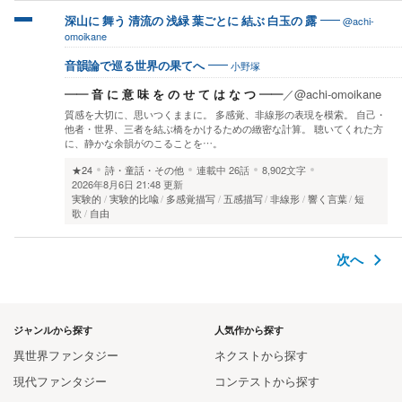
@achi-
深山に 舞う 清流の 浅緑 葉ごとに 結ぶ 白玉の 露
omoikane
小野塚
音韻論で巡る世界の果てへ
―― 音 に 意 味 を の せ て は な つ ――
／
@achi-omoikane
質感を大切に、思いつくままに。 多感覚、非線形の表現を模索。 自己・
他者・世界、三者を結ぶ橋をかけるための緻密な計算。 聴いてくれた方
に、静かな余韻がのこることを…。
★24
詩・童話・その他
連載中
26話
8,902文字
2026年8月6日 21:48 更新
実験的
実験的比喩
多感覚描写
五感描写
非線形
響く言葉
短
歌
自由
次へ
ジャンルから探す
人気作から探す
異世界ファンタジー
ネクストから探す
現代ファンタジー
コンテストから探す