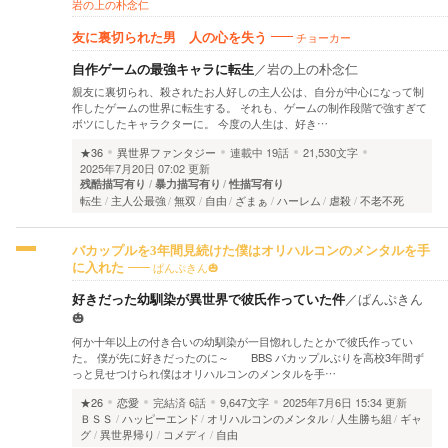
岩の上の朴念仁
チョーカー
友に裏切られた男 人の心を失う
自作ゲームの最強キャラに転生
／
岩の上の朴念仁
親友に裏切られ、殺されたお人好しの主人公は、自分が中心になって制
作したゲームの世界に転生する。 それも、ゲームの制作段階で強すぎて
ボツにしたキャラクターに。 今度の人生は、好き…
★36
異世界ファンタジー
連載中
19話
21,530文字
2025年7月20日 07:02 更新
残酷描写有り
暴力描写有り
性描写有り
転生
主人公最強
無双
自由
ざまぁ
ハーレム
虐殺
不老不死
バカップルを3年間見続けた僕はオリハルコンのメンタルを手
ぱんぷきん🎃
に入れた
好きだった幼馴染が異世界で彼氏作っていた件
／
ぱんぷきん
🎃
何か十年以上の付き合いの幼馴染が一目惚れしたとかで彼氏作ってい
た。 僕が先に好きだったのに～ BBS バカップルぶりを高校3年間ず
っと見せつけられ僕はオリハルコンのメンタルを手…
★26
恋愛
完結済
6話
9,647文字
2025年7月6日 15:34 更新
ＢＳＳ
ハッピーエンド
オリハルコンのメンタル
人生勝ち組
ギャ
グ
異世界帰り
コメディ
自由