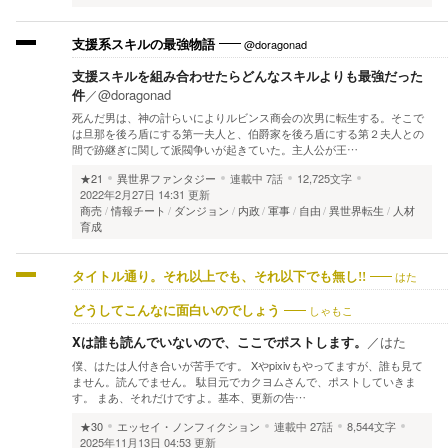
@doragonad
支援系スキルの最強物語
支援スキルを組み合わせたらどんなスキルよりも最強だった
件
／
@doragonad
死んだ男は、神の計らいによりルビンス商会の次男に転生する。そこで
は旦那を後ろ盾にする第一夫人と、伯爵家を後ろ盾にする第２夫人との
間で跡継ぎに関して派閥争いが起きていた。主人公が王…
★21
異世界ファンタジー
連載中
7話
12,725文字
2022年2月27日 14:31 更新
商売
情報チート
ダンジョン
内政
軍事
自由
異世界転生
人材
育成
はた
タイトル通り。それ以上でも、それ以下でも無し!!
しゃもこ
どうしてこんなに面白いのでしょう
Xは誰も読んでいないので、ここでポストします。
／
はた
僕、はたは人付き合いが苦手です。 Xやpixivもやってますが、誰も見て
ません。読んでません。 駄目元でカクヨムさんで、ポストしていきま
す。 まあ、それだけですよ。基本、更新の告…
★30
エッセイ・ノンフィクション
連載中
27話
8,544文字
2025年11月13日 04:53 更新