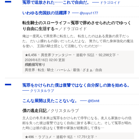
ドラゴロイド
冤罪で追放された……これで自由だ。
@yuyu1177
いわゆる売国奴の活躍譚？
転生騎士のスローライフ～冤罪で辞めさせられたのでゆっく
り自由に生活する～
／
ドラゴロイド
俺は一度死んで異世界に転生した。 転生したのはある貴族の庶子だっ
た。 だいぶ腫れもの扱いだったんだよな。 努力して得た身体強化の魔法
を使い、 王国の騎士団として活動していたのだが…
★6,456
異世界ファンタジー
連載中
52話
92,298文字
2026年6月16日 02:00 更新
残酷描写有り
異世界
転生
騎士
ハーレム
最強
ざまぁ
自由
冤罪をかけられた僕は復讐ではなく自分探しの旅を始める。
クリスタルラブ
@Einhlt
こんな展開は見たことないな。
僕の逃走日記
／
クリスタルラブ
主人公の冬月未来は冤罪をかけられて停学になる。友人も家族からの信
頼を失った彼は復讐ではなく自由に旅する事にした。そして冤罪が晴れ
た時には彼の姿はなく警察や家族が総動員して僕を…
★496
ラブコメ
連載中
9話
17,751文字