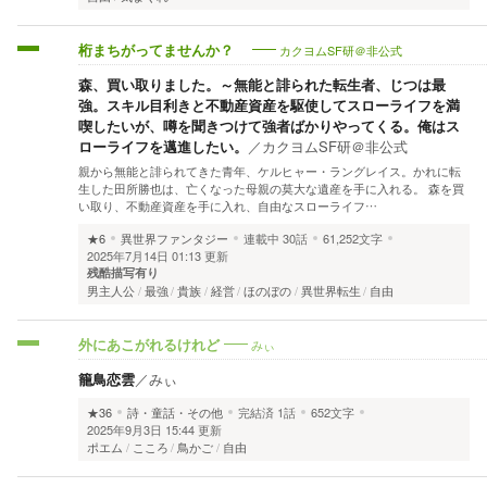
カクヨムSF研＠非公式
桁まちがってませんか？
森、買い取りました。～無能と誹られた転生者、じつは最
強。スキル目利きと不動産資産を駆使してスローライフを満
喫したいが、噂を聞きつけて強者ばかりやってくる。俺はス
ローライフを邁進したい。
／
カクヨムSF研＠非公式
親から無能と誹られてきた青年、ケルヒャー・ラングレイス。かれに転
生した田所勝也は、亡くなった母親の莫大な遺産を手に入れる。 森を買
い取り、不動産資産を手に入れ、自由なスローライフ…
★6
異世界ファンタジー
連載中
30話
61,252文字
2025年7月14日 01:13 更新
残酷描写有り
男主人公
最強
貴族
経営
ほのぼの
異世界転生
自由
みぃ
外にあこがれるけれど
籠鳥恋雲
／
みぃ
★36
詩・童話・その他
完結済
1話
652文字
2025年9月3日 15:44 更新
ポエム
こころ
鳥かご
自由