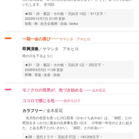
いたします。 全10話
★32
詩・童話・その他
完結済
10話
611文字
2023年10月7日 21:05 更新
短歌
秋
自主企画用
自由
tanka
ヤマシタ アキヒロ
一期一会の喜び
即興演奏
／
ヤマシタ アキヒロ
時の川を下るように
★31
詩・童話・その他
完結済
1話
252文字
2026年8月5日 11:08 更新
即興
音楽
生命
自由
金木星花
モノクロの世界が、色づき始める
桜井今日子
ココロで感じる色
カラフリー
／
金木星花
先天性の色盲を患った川口彩美《かわぐちあやみ》は、「師匠」との
死別をきっかけに過去の出来事を思い出す。 小学校一年生のときに起き
た、とある男子とのいさかい。「師匠」との出会い…
★28
現代ドラマ
完結済
57話
140,006文字