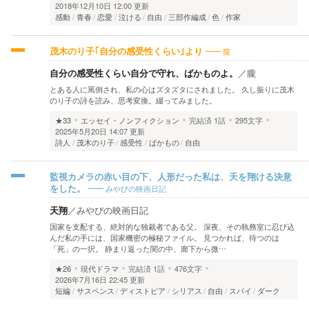
2018年12月10日 12:00 更新
感動
青春
恋愛
泣ける
自由
三部作編成
色
作家
朧
茂木のり子｢自分の感受性くらい｣より
自分の感受性くらい自分で守れ、ばかものよ。
／
朧
とある人に罵倒され、私の心はズタズタにされました。 久し振りに茂木
のり子の詩を読み、思考変換。綴ってみました。
★33
エッセイ・ノンフィクション
完結済
1話
295文字
2025年5月20日 14:07 更新
詩人
茂木のり子
感受性
ばかもの
自由
監視カメラの赤い目の下、人形だった私は、天を翔ける決意
みやびの映画日記
をした。
天翔
／
みやびの映画日記
国家を支配する、絶対的な独裁者である父。 深夜、その執務室に忍び込
んだ私の手には、国家機密の極秘ファイル。 見つかれば、待つのは
「死」の一択。 静まり返った闇の中、廊下から微…
★26
現代ドラマ
完結済
1話
476文字
2026年7月16日 22:45 更新
短編
サスペンス
ディストピア
シリアス
自由
スパイ
ダーク