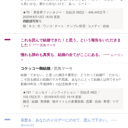
ら良いかな。家から出ないけど。 あっ、ニート…
★70
異世界ファンタジー
完結済
282話
406,445文字
2025年8月12日 18:00 更新
残酷描写有り
猫
ネコ
犬
ワンコ
チート
テンプレ拒否
コメディ
自由
これを読んで結婚できた！と思う。という報告をいただきま
尻鳥マーサ
した！
ムーゴッ
憧れも諦めも真実も、結婚の全てがここにある。
ト
コケッコー御結婚
／
尻鳥マーサ
結婚「できない」と思った婚活９重苦が、どうやって結婚!? 「だから」
こそ語る婚活と結婚のマカ不思議。 あなたにとって結婚とは何ですか?
新婚10年目（平成28年）の記念執筆です。…
★121
エッセイ・ノンフィクション
完結済
48話
103,152文字
2016年9月10日 19:19 更新
婚活
結婚
実体験
他サイトとの多重投稿
恋愛
自由
希望
ツヴ
ァイ
哀愁を、あなたのメロデーにのせて、読んで下さい。
@orion23