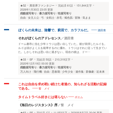
★52
異世界ファンタジー
完結済
61話
151,844文字
2026年1月30日 23:05 更新
残酷描写有り
暴力描写有り
性描写有り
自由
女主人公
弓
女戦士
赤毛
褐色肌
冒険
気まま
酒田青
ぼくらの未来は、陰鬱で、窮屈で、カラフルだ。
それがぼくらのアドレセンス
／
酒田青
ドーム都市に住む少年トウジは思い出していた。彼が崇拝したルイを。
ルイは頭がよく人を統率するのに優れ、トウジはそれに従って生きてい
た。しかしそれは思い出に過ぎない。現在の彼は、ドー…
★33
SF
完結済
50話
210,319文字
2020年12月19日 00:00 更新
残酷描写有り
暴力描写有り
性描写有り
万人向け
飛行機
自由
思春期
少年少女
連作集
群像劇
近未来
これは自由を求め戦い続けた者達の、知られざる活動の記録
誓 メイ
である。
ポエム
タイムトラベル好きには堪らない
《旭日のレジスタンス》序
／
誓 メイ
★62
SF
完結済
1話
11,053文字
2020年8月7日 20:06 更新