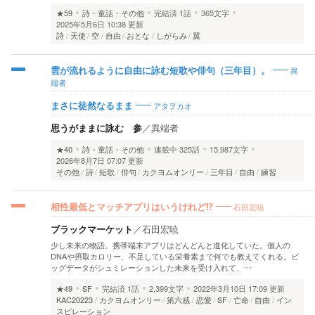
★59
詩・童話・その他
完結済
1話
365文字
2025年5月6日 10:38 更新
詩
天使
空
自由
おとな
しがらみ
翼
異
雲が流れるように自由に詠む短歌や俳句（三年目）。
端者
アタヲカオ
まさに徒然なるまま
思うがままに詠む 参
／
異端者
★40
詩・童話・その他
連載中
325話
15,987文字
2026年8月7日 07:07 更新
その他
詩
短歌
俳句
カクヨムオンリー
三年目
自由
練習
石田宏暁
相性最低とマッチアプリはいうけれど⁉️
ブラックマーケット
／
石田宏暁
少し未来の物語。携帯端末アプリはどんどんと進化していた。個人の
DNAや摂取カロリー、不足している栄養素まで何でも教えてくれる。ビ
ッグデータがシュミレーションした未来を受け入れて、…
★49
SF
完結済
1話
2,399文字
2022年3月10日 17:09 更新
KAC20223
カクヨムオンリー
第六感
恋愛
SF
亡命
自由
イン
スピレーション