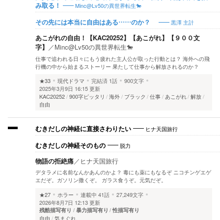
Minc@Lv50の異世界転生🐎
み取る！
黒澤 主計
その先には本当に自由はある……のか？
あこがれの自由！【KAC20252】【あこがれ】【９００文
字】
／
Minc@Lv50の異世界転生🐎
仕事で追われる日々にもう疲れた主人公が取った行動とは？ 海外への飛
行機の中から始まるストーリー 果たして仕事から解放されるのか？
★33
現代ドラマ
完結済
1話
900文字
2025年3月9日 16:15 更新
KAC20252
900字ピッタリ
海外
ブラック
仕事
あこがれ
解放
自由
ヒナ天国旅行
むきだしの神経に直接さわりたい
脱力
むきだしの神経そのもの
物語の拒絶痛
／
ヒナ天国旅行
デタラメに名前なんかあんのかよ？ 毒にも薬にもなるぞ ニコチンゲエゲ
エだぞ。ガソリン撒くぞ。 ガラス食うぞ。元気だぞ。
★27
ホラー
連載中
41話
27,249文字
2026年8月7日 12:13 更新
残酷描写有り
暴力描写有り
性描写有り
自由
気まぐれ