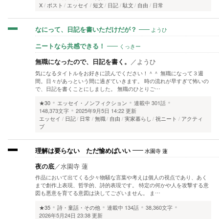
X
ポスト
エッセイ
短文
日記
駄文
自由
日常
ようひ
なにって、日記を書いただけだが？
くっきー
ニートなら共感できる！
無職になったので、日記を書く。
／
ようひ
気になるタイトルをお好きに読んでください！＾＾ 無職になって３週
間。日々があっという間に過ぎていきます。 時の流れが早すぎて怖いの
で、日記を書くことにしました。 無職のひとりご…
★30
エッセイ・ノンフィクション
連載中
301話
148,373文字
2025年9月5日 14:22 更新
エッセイ
日記
日常
無職
自由
実家暮らし
祝ニート
アクティ
ブ
水園寺 蓮
理解は要らない ただ愉めばいい
夜の底
／
水園寺 蓮
作品において出てくる少々物騒な言葉や考えは個人の視点であり、あく
まで創作上表現、哲学的、詩的表現です。 特定の何かや人を攻撃する意
図も悪意を育てる意図は決してございません。 ま…
★35
詩・童話・その他
連載中
134話
38,360文字
2026年5月24日 23:38 更新