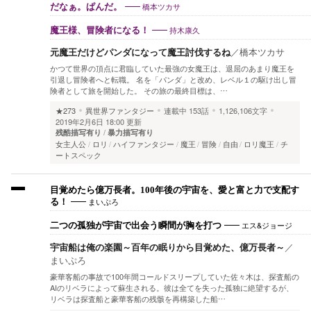
橋本ツカサ
だなぁ。ぱんだ。
持木康久
魔王様、冒険者になる！
元魔王だけどパンダになって魔王討伐するね
／
橋本ツカサ
かつて世界の頂点に君臨していた最強の女魔王は、退屈のあまり魔王を
引退し冒険者へと転職。 名を「パンダ」と改め、レベル１の駆け出し冒
険者として旅を開始した。 その旅の最終目標は、…
★273
異世界ファンタジー
連載中
153話
1,126,106文字
2019年2月6日 18:00 更新
残酷描写有り
暴力描写有り
女主人公
ロリ
ハイファンタジー
魔王
冒険
自由
ロリ魔王
チ
ートスペック
目覚めたら億万長者。100年後の宇宙を、愛と富と力で支配す
まいぷろ
る！
エス&ジョージ
二つの孤独が宇宙で出会う瞬間が胸を打つ
宇宙船は俺の楽園～百年の眠りから目覚めた、億万長者～
／
まいぷろ
豪華客船の事故で100年間コールドスリープしていた佐々木は、探査船の
AIのリベラによって蘇生される。彼は全てを失った孤独に絶望するが、
リベラは探査船と豪華客船の残骸を再構築した船…