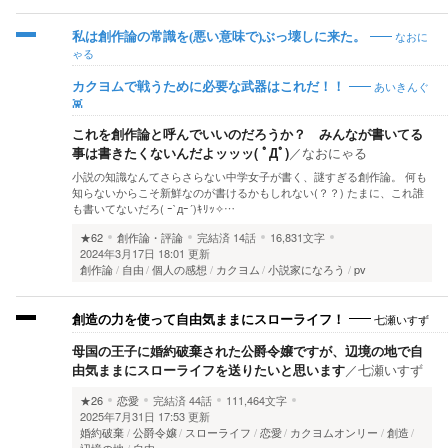
なおに
私は創作論の常識を(悪い意味で)ぶっ壊しに来た。
ゃる
あいきんぐ
カクヨムで戦うために必要な武器はこれだ！！
👾
これを創作論と呼んでいいのだろうか？ みんなが書いてる
事は書きたくないんだよッッッ( ﾟДﾟ)
／
なおにゃる
小説の知識なんてさらさらない中学女子が書く、謎すぎる創作論。 何も
知らないからこそ新鮮なのが書けるかもしれない(？？) たまに、これ誰
も書いてないだろ( ｰ`дｰ´)ｷﾘｯ✧…
★62
創作論・評論
完結済
14話
16,831文字
2024年3月17日 18:01 更新
創作論
自由
個人の感想
カクヨム
小説家になろう
pv
七瀬いすず
創造の力を使って自由気ままにスローライフ！
母国の王子に婚約破棄された公爵令嬢ですが、辺境の地で自
由気ままにスローライフを送りたいと思います
／
七瀬いすず
★26
恋愛
完結済
44話
111,464文字
2025年7月31日 17:53 更新
婚約破棄
公爵令嬢
スローライフ
恋愛
カクヨムオンリー
創造