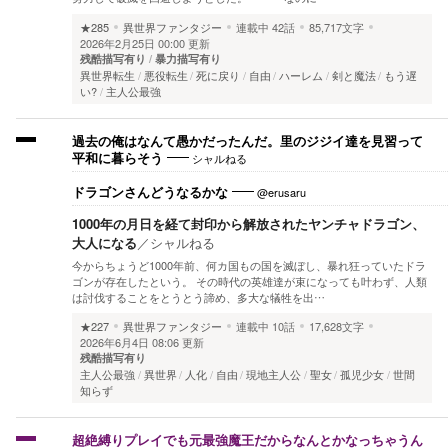
★285
異世界ファンタジー
連載中
42話
85,717文字
2026年2月25日 00:00 更新
残酷描写有り
暴力描写有り
異世界転生
悪役転生
死に戻り
自由
ハーレム
剣と魔法
もう遅
い?
主人公最強
過去の俺はなんて愚かだったんだ。里のジジイ達を見習って
シャルねる
平和に暮らそう
@erusaru
ドラゴンさんどうなるかな
1000年の月日を経て封印から解放されたヤンチャドラゴン、
大人になる
／
シャルねる
今からちょうど1000年前、何カ国もの国を滅ぼし、暴れ狂っていたドラ
ゴンが存在したという。 その時代の英雄達が束になっても叶わず、人類
は討伐することをとうとう諦め、多大な犠牲を出…
★227
異世界ファンタジー
連載中
10話
17,628文字
2026年6月4日 08:06 更新
残酷描写有り
主人公最強
異世界
人化
自由
現地主人公
聖女
孤児少女
世間
知らず
超絶縛りプレイでも元最強魔王だからなんとかなっちゃうん