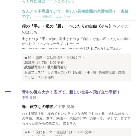
かごのぼっち
てくれた君と
なんとも不思議でいて、美しい異種族間の恋愛物語！ 素敵
雨杜和（あめ とわ）
です。
僕の『手』・私の『翼』 〜ふたりの自由《そら》〜
／
かご
のぼっち
生まれつき『手』が無い僕 生まれつき『自由』が無い私 ふたりの出逢い
がつむぐ ファンタジーラブストーリー
〜・〜・〜・〜・〜・〜・〜・〜・〜 全５話 1/17のうちに完結し…
★39
恋愛
完結済
5話
9,930文字
2026年1月17日 18:00 更新
残酷描写有り
暴力描写有り
お題フェス11
カクヨムコン11【短編】
手
翼
異種間恋愛
自由
ハッピーエンド確約
背中の翼を大きく広げて、新しい世界へ飛び立つ季節！
下東 良雄
春、旅立ちの季節
／
下東 良雄
※※※【閲覧注意】極めてセンシティブな内容です ※※※ 春、それは旅立ち
の季節。 進級、進学、就職……未知の世界への第一歩。 そして、育てて
もらった親からの巣立ち。 僕もそん…
★43
現代ドラマ
完結済
2話
3,201文字