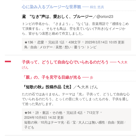
桐生 悠真
心に染み入るブルージーな世界観
鳶 "なき"声は、愛おしく、ブルージー
／
@orion23
トンビの学名から、『さまよう』。 "なく"は、音楽用語で『感情をこめ
て演奏する』。 そもそも鳥は、空を見ていない(下向き)なイメージか
ら、皆がもつ哀愁と絡めて作文しました。
★136
恋愛
完結済
1話
438文字
2023年3月14日 10:05 更新
鳥
自由
メロデー
哀愁
想い
憂うつ
トンビ
🔨大木
子供って、どうして自由な心でいられるのだろう
げん
歩
「親」の、子を見守る目線が光る
『短歌の秋』投稿作品【光】
／
🔨大木 げん
ただの石ではありません。テーマは『光』 子供って、どうして自由な心
でいられるのだろう。とっくの昔に失ってしまったものを、子供を通し
て拾った気がします。
★94
詩・童話・その他
完結済
4話
713文字
2024年10月6日 14:32 更新
短歌の秋
10月はテーマ光
石
宝
大人には無い感性
自由
笑顔
子ども