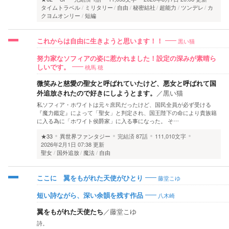
タイムトラベル
ミリタリー
自由
秘密結社
超能力
ツンデレ
カ
クヨムオンリー
短編
黒い猫
これからは自由に生きようと思います！！
努力家なソフィアの姿に惹かれました！設定の深みが素晴ら
桃馬 穂
しいです。
微笑みと慈愛の聖女と呼ばれていたけど、悪女と呼ばれて国
外追放されたので好きにしようとます。
／
黒い猫
私ソフィア・ホワイトは元々庶民だったけど、国民全員が必ず受ける
『魔力鑑定』によって「聖女」と判定され、国王陛下の命により貴族籍
に入る為に「ホワイト侯爵家」に入る事になった。 そ…
★33
異世界ファンタジー
完結済
87話
111,010文字
2026年2月1日 07:38 更新
聖女
国外追放
魔法
自由
藤堂こゆ
ここに 翼をもがれた天使がひとり
八木崎
短い詩ながら、深い余韻を残す作品
翼をもがれた天使たち
／
藤堂こゆ
詩。