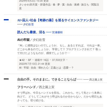
2024年4月2日 15:30 更新
さいかわ卯月賞・辞退作品
春
夢
翼
自由
束縛
旅立ち
閲覧注
意
AI×囚人×社会【奇跡の薬】を巡るサイエンスファンタジー
夕幻吹雪
宮瀬優樹
読んだら最後、沼る
AIの牢獄
／
夕幻吹雪
『AI』に感情はないのでしょうか。 もし。あるとすれば。 それは一体、
どこから来るのでしょうか。 学習して？ プログラミングされて？ 取っ
て付けたようなものが、感情でしょうか？…
★42
SF
連載中
16話
37,533文字
2022年7月13日 21:44 更新
AI
牢獄
自由
壊れた心
正義とは
恋愛…？
西之園上実
自由の手。そのままに。できることならば……
フリーハンド
／
西之園上実
そう呼ばれ、今日もハンドルを切る。 これから。そして先という未来に
向けて。 どうしてこれがそう呼ばれるのか分からない。だから明日もあ
さっても、切り続ける。