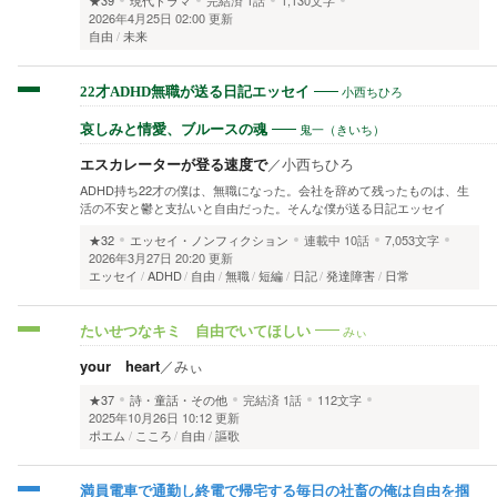
★39
現代ドラマ
完結済
1話
1,130文字
2026年4月25日 02:00 更新
自由
未来
小西ちひろ
22才ADHD無職が送る日記エッセイ
鬼一（きいち）
哀しみと情愛、ブルースの魂
エスカレーターが登る速度で
／
小西ちひろ
ADHD持ち22才の僕は、無職になった。会社を辞めて残ったものは、生
活の不安と鬱と支払いと自由だった。そんな僕が送る日記エッセイ
★32
エッセイ・ノンフィクション
連載中
10話
7,053文字
2026年3月27日 20:20 更新
エッセイ
ADHD
自由
無職
短編
日記
発達障害
日常
みぃ
たいせつなキミ 自由でいてほしい
your heart
／
みぃ
★37
詩・童話・その他
完結済
1話
112文字
2025年10月26日 10:12 更新
ポエム
こころ
自由
謳歌
満員電車で通勤し終電で帰宅する毎日の社畜の俺は自由を掴