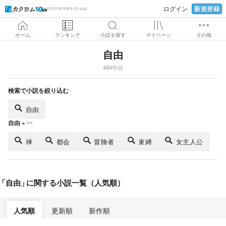
新規登録
ログイン
KADOKAWA Group
ホーム
ランキング
小説を探す
マイページ
その他
自由
464作品
検索で小説を絞り込む
自由
自由 × …
禅
都会
冒険者
束縛
女主人公
「
自由
」
に関する小説一覧（人気順）
人気順
更新順
新作順