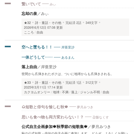
みぃ
繋いでいて
忘却の泉
／
みぃ
★32
詩・童話・その他
完結済
2話
349文字
2026年6月12日 07:08 更新
こころ
自由
岸亜里沙
空へと墜ちる！！
あるまん
一体どうして……
落上自由
／
岸亜里沙
世間から爪弾きれたボクは、ついに地球からも爪弾きされる。
★33
詩・童話・その他
完結済
1話
312文字
2025年3月11日 17:14 更新
カクヨムオンリー
地球
不満
落上
ジャンル不明
自由
夢月みつき
🌰短歌と俳句を愉しむ秋🍁
朶骸なくす
思いも食べ物も両方変わらない！？
公式自主企画参加🍁秋季節の短歌集🍁
／
夢月みつき
秋の公式短歌・俳句の自主企画に参加します。 どうぞ、よろしくお願い