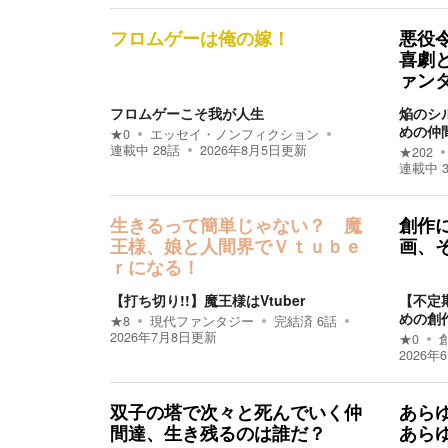
フロムゲーは俺の嫁！
悪役
喜劇
ァン
フロムゲーこそ我が人生
焔のシ
めの仲
★
0
エッセイ・ノンフィクション
連載中
28
話
2026年8月5日
更新
★
202
連載中
生きるって簡単じゃない？ 魔
創作
王様、娘と人間界でＶｔｕｂｅ
画、
ｒになる！
【打ち切り!!】魔王様はVtuber
【不定
めの創
★
8
現代ファンタジー
完結済
6
話
2026年7月8日
更新
★
0
2026年
双子の塔で次々と死んでいく仲
あら
間達、生き残るのは誰だ？
あら