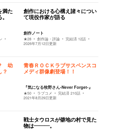
を満た
創作における心構え諸々につい
る。
て現役作家が語る
創作ノート
ン
★
28
創作論・評論
完結済
12
話
2026年7月12日
更新
？ 幼
青春ＲＯＣＫラブサスペンスコ
し？
メディ群像劇登場！！
『気になる牧野さん-Never Forget-』
★
50
ラブコメ
完結済
210
話
2021年8月29日
更新
戦士タウロスが僻地の村で見た
物は―――。