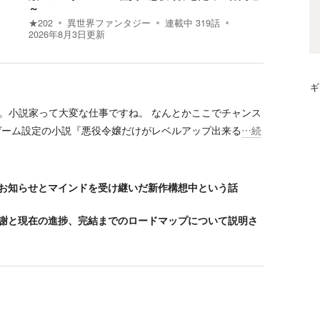
～
★
202
異世界ファンタジー
連載中
319
話
2026年8月3日
更新
ギ
。小説家って大変な仕事ですね。 なんとかここでチャンス
ゲーム設定の小説『悪役令嬢だけがレベルアップ出来る
…続
お知らせとマインドを受け継いだ新作構想中という話
謝と現在の進捗、完結までのロードマップについて説明さ