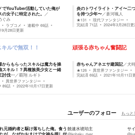
でYouTuber活動していた俺が
炎のトワイライト・アイ〜二
スの女子に特定された。
／
を持つ少年〜
／
蒼河颯人
めぐみ
★
131
現代ファンタジー
完結済
71
話
2024年3月28日
更
ラブコメ
連載中
69
話
年9月28日
更新
スキルで無双！！
頑張る赤ちゃん奮闘記
様からもらったスキルは魔力を操
赤ちゃんアネエサ建国記
／
犬
強スキル！？異種族美少女と一緒
★
126
異世界ファンタジー
王討伐…
／
覇翔 ルギト
完結済
69
話
2021年10月11日
異世界ファンタジー
中
89
話
2022年10月17日
更新
ユーザーのフォロー
もっと
れ元婚約者と駆け落ちした俺。食う
饒速水琥珀主
サ
たが、なぜかおまけで女神を押し付
@kohaku_river
@ju