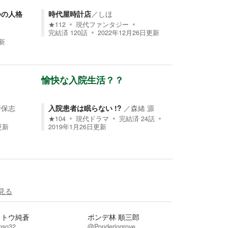
つの人格
時代屋時計店
／
しほ
★
112
現代ファンタジー
完結済
120
話
2022年12月26日
更新
新
愉快な入院生活？？
時保志
入院患者は眠らない !?
／
森緒 源
★
104
現代ドラマ
完結済
24
話
更新
2019年1月26日
更新
見る
イトウ純蒼
ポンデ林 順三郎
nso32
@Ponderingrove