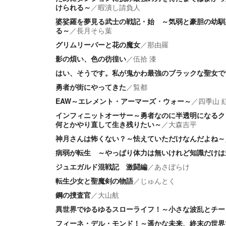
けられる～
／
暇潰し請負人
婆娑羅を夢見る武士の戦記・始 ～気弱と豪胆の幼馴
る～
／
長月そら葉
グリムリーパーと花の魔女
／
那由羅
影の煩い、色の彷徨い
／
伍拾 漆
はい、そうです。私が鬼かわ最強のブラックな聖女で
勇者が街にやってきた
／
覧都
EAW～エレメント・アーマーズ・ウォー～
／
四季山 
インフィニットオーサー～勇者なのに半透明になるク
何とかやり直して生き残りたい～
／
大森吉平
神月さんは怖くない？～怯えていただけなんだよね～
病弱が転生 ～やっぱり体力は無いけれど知識だけは
ジュエガルド混戦記 激闘編
／
あさぼらけ
転生少女と聖魔剣の物語
／
じゅんとく
鋼の捜査官
／
大山航
異世界でゆるゆるスローライフ！～小さな波乱とチー
フィーネ・デル・モンド！～遥かな未来、終末の世界