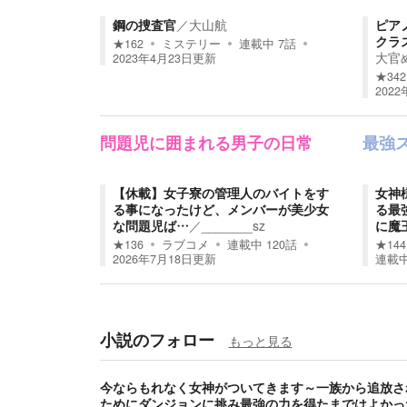
鋼の捜査官
／
大山航
ピアノ
クラ
★
162
ミステリー
連載中
7
話
大官
2023年4月23日
更新
★
342
2022
問題児に囲まれる男子の日常
最強
【休載】女子寮の管理人のバイトをす
女神
る事になったけど、メンバーが美少女
る最
な問題児ば…
／
_______sz
に魔
★
136
ラブコメ
連載中
120
話
★
144
2026年7月18日
更新
連載
小説のフォロー
もっと見る
今ならもれなく女神がついてきます～一族から追放さ
ためにダンジョンに挑み最強の力を得たまではよかっ