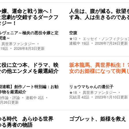
令嬢、運命と戦う旅へ！
人生は、腹が減る。欲望
と悲劇が交錯するダークフ
す為、人は生きるのであ
タジー！
ルヴェニア～極炎の悪役令嬢と定
空腹
間達～
★
13
エッセイ・ノンフィクショ
連載中
19
話
2026年7月24日
更新
異世界ファンタジー
319
話
2026年8月3日
更新
に役に立つ本、ドラマ、映
坂本龍馬、異世界転生！
その他エンタメを厳選紹介
女のお姫様になって街興
期連載】創作ノート特別編：お勧
リョウマちゃんの遺伝子
作物を厳選紹介
★
18
異世界ファンタジー
完結済
42
話
2023年1月10日
更新
創作論・評論
連載中
2
話
6月26日
更新
ゆる時代 あらゆる世界
ゴブレット、姫様を救え
ゆる勇者の物語