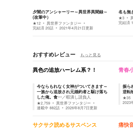
夕闇のアンシャーリー～異世界異聞録～
名も無
(改筆中）
★
3
完結済
★
12
異世界ファンタジー
完結済
20
話
2021年4月21日
更新
おすすめレビュー
もっと見る
異色の追放ハーレム系？！
青春
今ならもれなく女神がついてきます～
振ら
一族から追放され元婚約者と駆け落ち
逆転
した俺。食…
／
暇潰し請負人
★
35
202
★
2,759
異世界ファンタジー
連載中
882
話
2026年8月7日
更新
サクサク読めるサスペンス
痛快