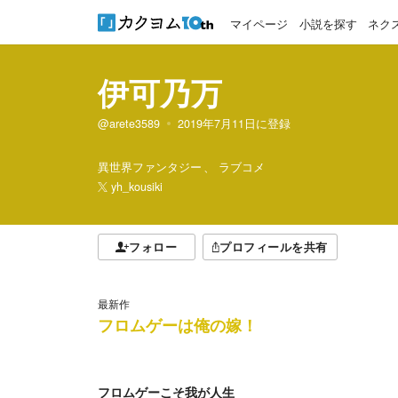
マイページ
小説を探す
ネク
伊可乃万
@arete3589
2019年7月11日
に登録
異世界ファンタジー
ラブコメ
yh_kousiki
フォロー
プロフィールを共有
最新作
フロムゲーは俺の嫁！
フロムゲーこそ我が人生