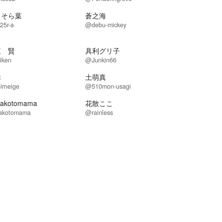
月そら葉
蒼之海
25r-a
@debu-mickey
臣 賢
具利グリ子
iken
@Junkin66
幸
土萌真
irneige
@510mon-usagi
akotomama
花散ここ
kotomama
@rainless