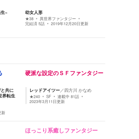
生~
幼女人形
★
38
異世界ファンタジー
完結済
5
話
2019年12月20日
更新
る
硬派な設定のＳＦファンタジー
びと共に
レッドアイツー
／
四方川 かなめ
世界転生
★
240
SF
連載中
81
話
2023年3月11日
更新
更新
ほっこり系癒しファンタジー