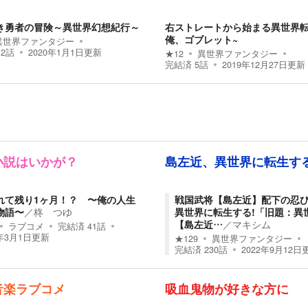
き勇者の冒険～異世界幻想紀行～
右ストレートから始まる異世界転
俺、ゴブレット~
異世界ファンタジー
12
話
2020年1月1日
更新
★
12
異世界ファンタジー
完結済
5
話
2019年12月27日
更新
小説はいかが？
島左近、異世界に転生す
れて残り1ヶ月！？ 〜俺の人生
戦国武将【島左近】配下の忍
物語〜
／
柊 つゆ
異世界に転生する!「旧題：異
【島左近…
／
マキシム
ラブコメ
完結済
41
話
3年3月1日
更新
★
129
異世界ファンタジー
完結済
230
話
2022年9月12日
音楽ラブコメ
吸血鬼物が好きな方に