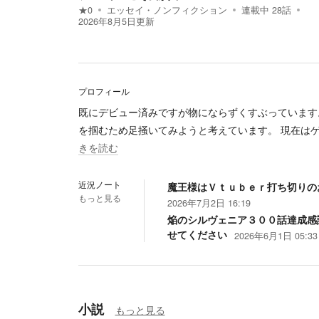
★
0
エッセイ・ノンフィクション
連載中
28
話
2026年8月5日
更新
プロフィール
既にデビュー済みですが物にならずくすぶっています
を掴むため足掻いてみようと考えています。 現在は
きを読む
近況ノート
魔王様はＶｔｕｂｅｒ打ち切りの
もっと見る
2026年7月2日 16:19
焔のシルヴェニア３００話達成感
せてください
2026年6月1日 05:33
小説
もっと見る