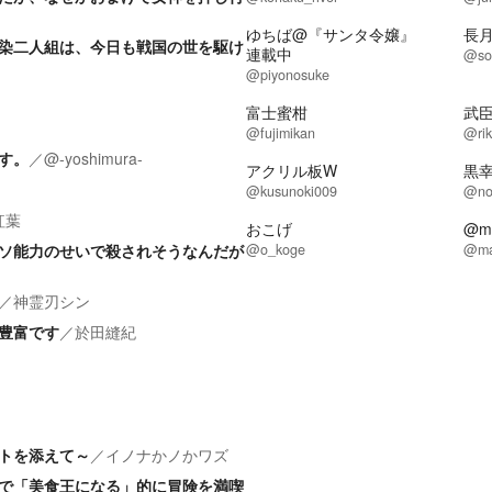
ゆちば@『サンタ令嬢』
長
染二人組は、今日も戦国の世を駆け
連載中
@so
@piyonosuke
富士蜜柑
武
@fujimikan
@rik
す。
／
@-yoshimura-
アクリル板W
黒
@kusunoki009
@no
紅葉
おこげ
@m
ソ能力のせいで殺されそうなんだが
@o_koge
@ma
／
神霊刃シン
豊富です
／
於田縫紀
トを添えて～
／
イノナかノかワズ
で「美食王になる」的に冒険を満喫