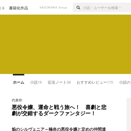
スト
書籍化作品
KADOKAWA Group
ホーム
小説
16
近況ノート
38
おすすめレビュー
170
小説の
代表作
悪役令嬢、運命と戦う旅へ！ 喜劇と悲
劇が交錯するダークファンタジー！
焔のシルヴェニア～極炎の悪役令嬢と定めの仲間達