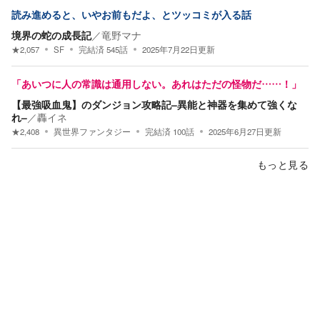
読み進めると、いやお前もだよ、とツッコミが入る話
境界の蛇の成長記
／
竜野マナ
★
2,057
SF
完結済
545
話
2025年7月22日
更新
「あいつに人の常識は通用しない。あれはただの怪物だ……！」
【最強吸血鬼】のダンジョン攻略記–異能と神器を集めて強くな
れ–
／
轟イネ
★
2,408
異世界ファンタジー
完結済
100
話
2025年6月27日
更新
もっと見る