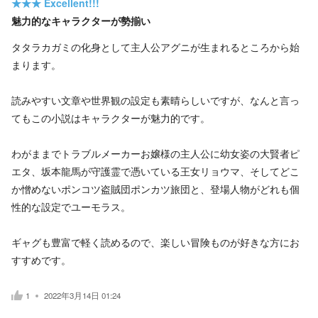
★★★
Excellent!!!
魅力的なキャラクターが勢揃い
タタラカガミの化身として主人公アグニが生まれるところから始
まります。
読みやすい文章や世界観の設定も素晴らしいですが、なんと言っ
てもこの小説はキャラクターが魅力的です。
わがままでトラブルメーカーお嬢様の主人公に幼女姿の大賢者ピ
エタ、坂本龍馬が守護霊で憑いている王女リョウマ、そしてどこ
か憎めないポンコツ盗賊団ポンカツ旅団と、登場人物がどれも個
性的な設定でユーモラス。
ギャグも豊富で軽く読めるので、楽しい冒険ものが好きな方にお
すすめです。
1
2022年3月14日 01:24