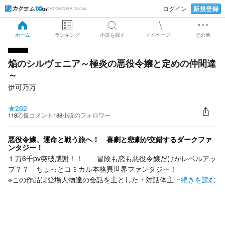
新規登録
ログイン
KADOKAWA Group
ホーム
ランキング
小説を探す
マイページ
その他
焔のシルヴェニア～極炎の悪役令嬢と定めの仲間達
～
伊可乃万
★
202
118
応援コメント
188
小説のフォロワー
悪役令嬢、運命と戦う旅へ！ 喜劇と悲劇が交錯するダークファ
ンタジー！
１万6千pv突破感謝！！ 冒険も恋も悪役令嬢だけがレベルアッ
プ？？ ちょっとコミカル本格異世界ファンタジー！
※この作品は登場人物達の会話を主とした・対話体主
…続きを読む