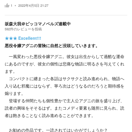
1
2022年4月5日 21:27
坂森大我＠ピッコマノベルズ連載中
592
件の
レビューを投稿
★★★
Excellent!!!
悪役令嬢アグニの冒険に自然と没頭していきます。
一風変わった悪役令嬢アグニ。彼女は出生からして過酷な運命
にあるのですが、彼女の個性は悲痛な物語に明るさを与えてくれ
ます。
コンパクトに纏まった各話はサクサクと読み進められ、物語へ
入り込む邪魔にはならず、寧ろ次はどうなるのだろうと期待感を
煽ります。
登場する仲間たちも個性豊かで主人公アグニの旅を盛り上げ、
読者の興味をそそるはず。またコメディ要素も随所に見られ、読
者は飽きることなく読み進めることができます。
お勧めの作品です。一読されてはいかがでしょうか？