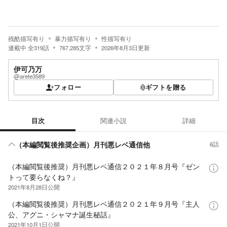
残酷描写有り
暴力描写有り
性描写有り
連載中
全
319
話
767,285
文字
2026年8月3日
更新
伊可乃万
@arete3589
フォロー
ギフトを贈る
目次
関連小説
詳細
目次
（本編閲覧後推奨企画）月刊悪レベ通信他
6話
（本編閲覧後推奨）月刊悪レベ通信２０２１年８月号『ゼン
トって要らなくね？』
2021年8月28日
公開
（本編閲覧後推奨）月刊悪レベ通信２０２１年９月号『主人
公、アグニ・シャマナ誕生秘話』
2021年10月1日
公開