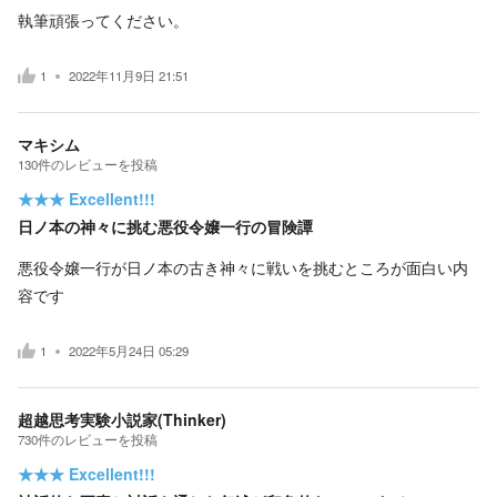
執筆頑張ってください。
1
2022年11月9日 21:51
マキシム
130
件の
レビューを投稿
★★★
Excellent!!!
日ノ本の神々に挑む悪役令嬢一行の冒険譚
悪役令嬢一行が日ノ本の古き神々に戦いを挑むところが面白い内
容です
1
2022年5月24日 05:29
超越思考実験小説家(Thinker)
730
件の
レビューを投稿
★★★
Excellent!!!