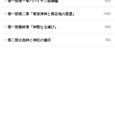
第一部第一章パパイヤン急襲編
65話
第一部第二章『黄泉津神と禁足地の悪霊』
105話
第一部最終章『神聖なる滅び』
46話
第二部火怨神と神託の儀式
79話