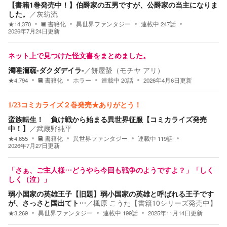
【書籍1巻発売中！】伯爵家の五男ですが、公爵家の当主になりま
した。
／
灰紡流
★
14,370
書籍化
異世界ファンタジー
連載中
247
話
2026年7月24日
更新
ネット上で見つけた怪文書をまとめました。
濁唾濔蓏-ダクダデイラ-
／
餅屋䖸（モチヤ アリ）
★
4,794
書籍化
ホラー
連載中
20
話
2026年4月6日
更新
1/23コミカライズ２巻発売★ありがとう！
蛮族転生！ 負け戦から始まる異世界征服【コミカライズ発売
中！】
／
武蔵野純平
★
4,655
書籍化
異世界ファンタジー
連載中
119
話
2026年7月27日
更新
「さぁ、ご主人様…どうやら今回も戦争のようですよ？」「しく
しく（泣）」
弱小国家の英雄王子【旧題】弱小国家の英雄と呼ばれる王子です
が、さっさと国出てト…
／
楓原 こうた【書籍10シリーズ発売中】
★
3,269
異世界ファンタジー
連載中
199
話
2025年11月14日
更新