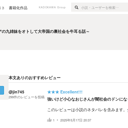
スト
書籍化作品
KADOKAWA Group
アの九姉妹をオトして大帝国の裏社会を牛耳る話～
アの九姉妹をオトして大帝国の裏社会を牛耳る話～
本文ありのおすすめレビュー
く
@jin745
★★★
Excellent!!!
299
件の
レビューを投稿
強いけど小心なおじさんが闇社会のドンにな
このレビューは小説のネタバレを含みます。
1
2025年5月17日 20:37