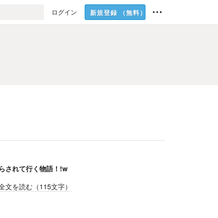
ログイン
新規登録
（無料）
らされて行く物語！!w
全文を読む（
115
文字）