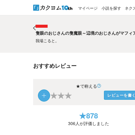
マイページ
小説を探す
ネク
隻眼のおじさんの隻魔眼～辺境のおじさんがマフィ
隻眼のおじさんの隻魔眼～辺境のおじさんがマフィ
我場こると。
おすすめレビュー
★で称える
★
★
★
レビューを書
★
878
306
人が評価しました