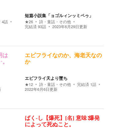
短篇小説集「ョゴルィンッミペゥ」
済
4
話
★
26
詩・童話・その他
完結済
93
話
2023年6月29日
更新
明は
エビフライなのか、海老天なの
…。
か
エビフライ天より墜ち
★
12
詩・童話・その他
完結済
1
話
新
2022年6月6日
更新
ばく-し【爆死】[名] 意味∶爆発
によって死ぬこと。