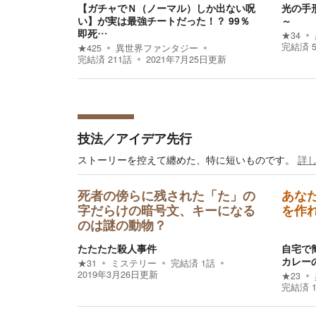
【ガチャでＮ（ノーマル）しか出ない呪
光の手
い】が実は最強チートだった！？ 99％
～
即死…
★
34
完結済
★
425
異世界ファンタジー
完結済
211
話
2021年7月25日
更新
技法／アイデア先行
ストーリーを控えて纏めた、特に短いものです。
詳
死者の傍らに残された「た」の
あな
字だらけの暗号文、キーになる
を作
のは謎の動物？
たたたた殺人事件
自宅で
カレー
★
31
ミステリー
完結済
1
話
2019年3月26日
更新
★
23
完結済