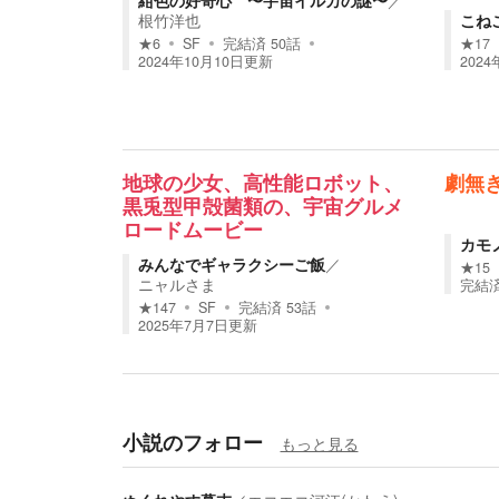
紺色の好奇心 〜宇宙イルカの謎〜
／
根竹洋也
こね
★
6
SF
完結済
50
話
★
17
2024年10月10日
更新
2024
地球の少女、高性能ロボット、
劇無
黒兎型甲殻菌類の、宇宙グルメ
ロードムービー
カモ
みんなでギャラクシーご飯
／
★
15
ニャルさま
完結
★
147
SF
完結済
53
話
2025年7月7日
更新
小説のフォロー
もっと見る