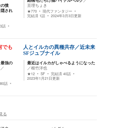
結構毛だらけ猫ハイデルベルク
／
士の憤
亘理ちょき
、隠され
★
770
現代ファンタジー
完結済
1
話
2024年3月3日
更新
3
話
何でも
人とイルカの異種共存／近未来
SFジュブナイル
ら最強の
最近はイルカがしゃべるようになった
。
／
／
根竹洋也
★
12
SF
完結済
40
話
2023年1月21日
更新
80
話
見る