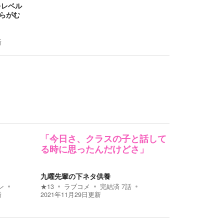
をレベル
つらがむ
新
。
「今日さ、クラスの子と話して
る時に思ったんだけどさ」
九曜先輩の下ネタ供養
ン
★
13
ラブコメ
完結済
7
話
新
2021年11月29日
更新