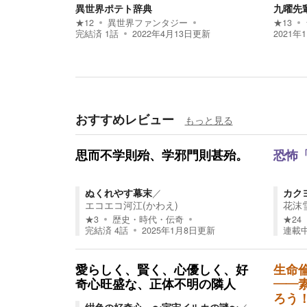
異世界ポテト辞典
九曜先
★
12
異世界ファンタジー
★
13
完結済
1
話
2022年4月13日
更新
2021年
おすすめレビュー
もっと見る
思而不学則殆、学邪門則甚殆。
恐怖
ぬくれやす幕末
／
カク
エコエコ河江(かわえ)
花沫雪
★
3
歴史・時代・伝奇
★
24
完結済
4
話
2025年1月8日
更新
連載
愛らしく、賢く、心優しく、好
生命
奇心旺盛な、正体不明の隣人
――
ろう