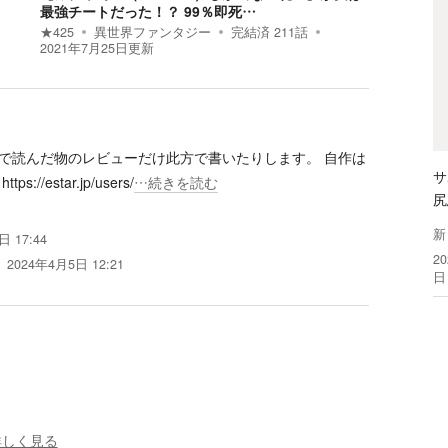
最強チートだった！？ 99％即死…
★
425
異世界ファンタジー
完結済
211
話
2021年7月25日
更新
で読んだ物のレビューだけ此方で書いたりします。 自作は
サ
star.jp/users/
…続きを読む
尻
新
 17:44
2
2024年4月5日 12:21
日
詳しく見る