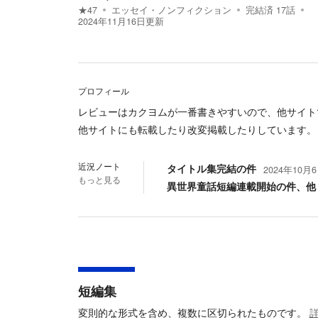
★
47
エッセイ・ノンフィクション
完結済
17
話
2024年11月16日
更新
プロフィール
レビューはカクヨムが一番書きやすいので、他サイト
他サイトにも転載したり改変掲載したりしています。 https://e
近況ノート
タイトル集完結の件
2024年10月6日
もっと見る
異世界童話短編連載開始の件、他
短編集
変則的な形式を含め、複数に区切られたものです。