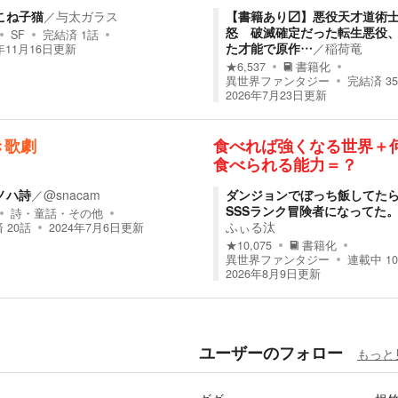
こね子猫
／
与太ガラス
【書籍あり〼】悪役天才道術
怒 破滅確定だった転生悪役
SF
完結済
1
話
た才能で原作…
／
稲荷竜
年11月16日
更新
★
6,537
書籍化
異世界ファンタジー
完結済
35
2026年7月23日
更新
き歌劇
食べれば強くなる世界＋
食べられる能力＝？
ノハ詩
／
@snacam
ダンジョンでぼっち飯してた
SSSランク冒険者になってた
詩・童話・その他
ふぃる汰
済
20
話
2024年7月6日
更新
★
10,075
書籍化
異世界ファンタジー
連載中
10
2026年8月9日
更新
ユーザーのフォロー
もっと