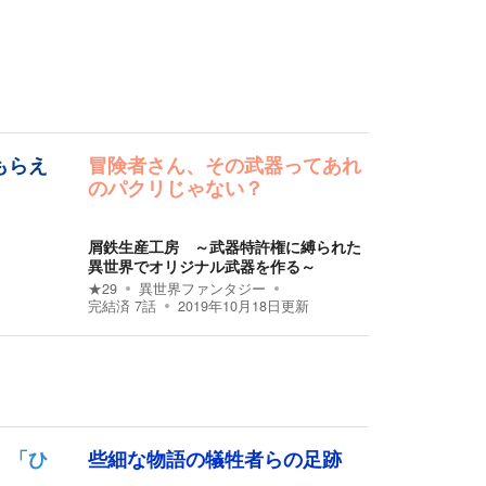
もらえ
冒険者さん、その武器ってあれ
のパクリじゃない？
屑鉄生産工房 ～武器特許権に縛られた
異世界でオリジナル武器を作る～
★
29
異世界ファンタジー
完結済
7
話
2019年10月18日
更新
」「ひ
些細な物語の犠牲者らの足跡