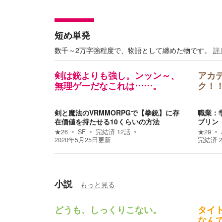
短め単発
数千～2万字強程度で、物語として纏めた物です。
詳
剣は銃よりも強し。ンッン～、
アカ
無理ゲーだなこれは……。
ク！
剣と魔法のVRMMORPGで【拳銃】に存
職業：
在価値を持たせる10くらいの方法
ブリン
★
26
SF
完結済
12
話
★
29
2020年5月25日
更新
完結済
小説
もっと見る
どうも、しっくりこない。
タイ
なん