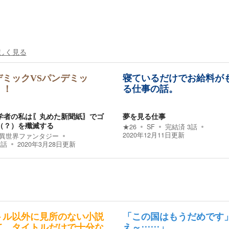
しく見る
デミックVSパンデミッ
寝ているだけでお給料が
！！
る仕事の話。
学者の私は〖丸めた新聞紙〗でゴ
夢を見る仕事
（？）を殲滅する
★
26
SF
完結済
3
話
2020年12月11日
更新
異世界ファンタジー
2
話
2020年3月28日
更新
トル以外に見所のない小説
「この国はもうだめです
て、タイトルだけで十分な
え～……」