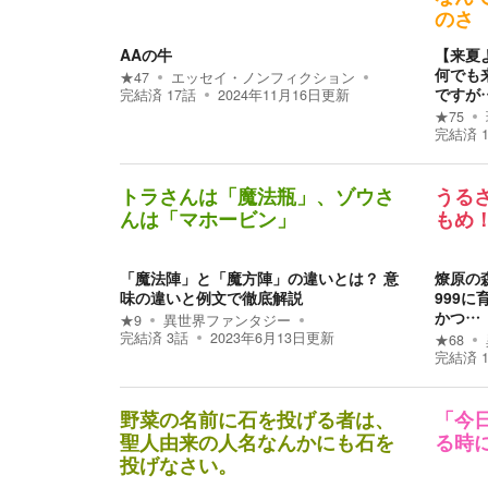
のさ
AAの牛
【来夏
何でも
★
47
エッセイ・ノンフィクション
ですが
完結済
17
話
2024年11月16日
更新
★
75
完結済
トラさんは「魔法瓶」、ゾウさ
うる
んは「マホービン」
もめ
「魔法陣」と「魔方陣」の違いとは？ 意
燎原の
味の違いと例文で徹底解説
999
かつ…
★
9
異世界ファンタジー
完結済
3
話
2023年6月13日
更新
★
68
完結済
野菜の名前に石を投げる者は、
「今
聖人由来の人名なんかにも石を
る時
投げなさい。