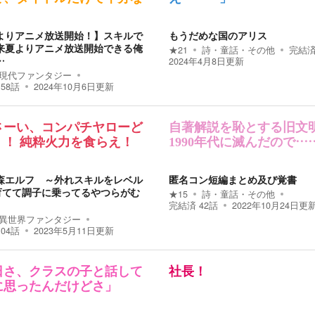
よりアニメ放送開始！】スキルで
もうだめな国のアリス
来夏よりアニメ放送開始できる俺
★
21
詩・童話・その他
完結
…
2024年4月8日
更新
現代ファンタジー
158
話
2024年10月6日
更新
さーい、コンパチヤローど
自著解説を恥とする旧文
！！ 純粋火力を食らえ！
1990年代に滅んだので…
森エルフ ～外れスキルをレベル
匿名コン短編まとめ及び覚書
に育てて調子に乗ってるやつらがむ
★
15
詩・童話・その他
完結済
42
話
2022年10月24日
更
異世界ファンタジー
104
話
2023年5月11日
更新
日さ、クラスの子と話して
社長！
に思ったんだけどさ」