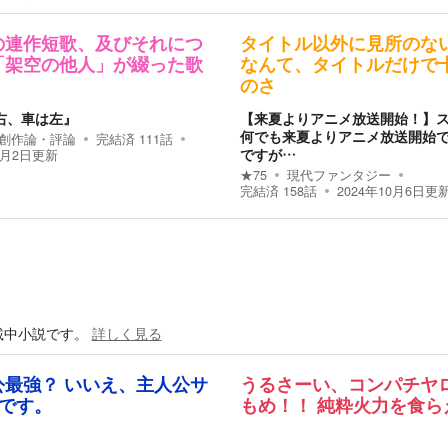
首の連作短歌、及びそれにつ
タイトル以外に見所のな
「架空の他人」が綴った歌
なんて、タイトルだけで
のさ
右、車は左』
【来夏よりアニメ放送開始！】
何でも来夏よりアニメ放送開始
創作論・評論
完結済
111
話
ですが…
7月2日
更新
★
75
現代ファンタジー
完結済
158
話
2024年10月6日
更
載中小説です。
詳しく見る
公最強？ いいえ、主人公サ
うるさーい、コンパチヤ
バです。
もめ！！ 純粋火力を食ら