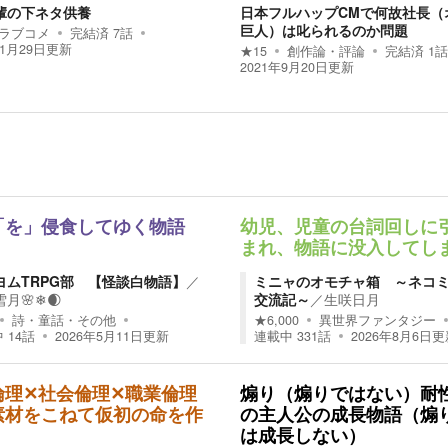
輩の下ネタ供養
日本フルハップCMで何故社長（
巨人）は叱られるのか問題
ラブコメ
完結済
7
話
11月29日
更新
★
15
創作論・評論
完結済
1
話
2021年9月20日
更新
「を」侵食してゆく物語
幼児、児童の台詞回しに
まれ、物語に没入してし
ヨムTRPG部 【怪談白物語】
／
ミニャのオモチャ箱 ～ネコ
月🌸❄🌒
交流記～
／
生咲日月
詩・童話・その他
★
6,000
異世界ファンタジー
中
14
話
2026年5月11日
更新
連載中
331
話
2026年8月6日
更
倫理✕社会倫理✕職業倫理
煽り（煽りではない）耐
素材をこねて仮初の命を作
の主人公の成長物語（煽
！
は成長しない）