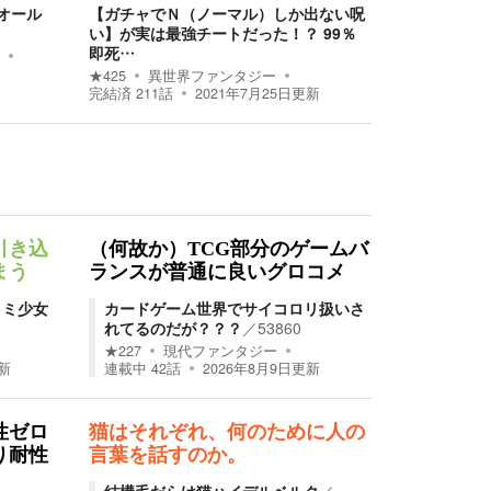
オール
【ガチャでＮ（ノーマル）しか出ない呪
い】が実は最強チートだった！？ 99％
即死…
★
425
異世界ファンタジー
完結済
211
話
2021年7月25日
更新
引き込
（何故か）TCG部分のゲームバ
まう
ランスが普通に良いグロコメ
ミミ少女
カードゲーム世界でサイコロリ扱いさ
れてるのだが？？？
／
53860
★
227
現代ファンタジー
新
連載中
42
話
2026年8月9日
更新
性ゼロ
猫はそれぞれ、何のために人の
り耐性
言葉を話すのか。