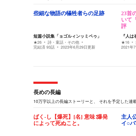
些細な物語の犠牲者らの足跡
23
いて
評
短篇小説集「ョゴルィンッミペゥ」
『人は
★
26
詩・童話・その他
★
16
完結済
93
話
2023年6月29日
更新
2021年
長めの長編
10万字以上の長編ストーリーと、 それを予定した連
ばく-し【爆死】[名] 意味∶爆発
主人
によって死ぬこと。
イ○