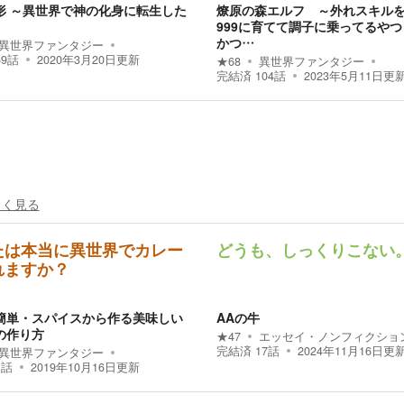
形 ～異世界で神の化身に転生した
燎原の森エルフ ～外れスキル
999に育てて調子に乗ってるや
かつ…
異世界ファンタジー
59
話
2020年3月20日
更新
★
68
異世界ファンタジー
完結済
104
話
2023年5月11日
更
しく見る
たは本当に異世界でカレー
どうも、しっくりこない
れますか？
簡単・スパイスから作る美味しい
AAの牛
の作り方
★
47
エッセイ・ノンフィクショ
完結済
17
話
2024年11月16日
更
異世界ファンタジー
1
話
2019年10月16日
更新