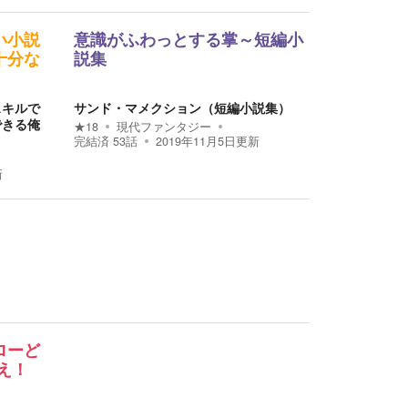
い小説
意識がふわっとする掌～短編小
十分な
説集
スキルで
サンド・マメクション（短編小説集）
できる俺
★
18
現代ファンタジー
完結済
53
話
2019年11月5日
更新
新
ローど
え！