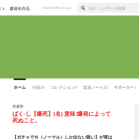
スト
書籍化作品
KADOKAWA Group
ホーム
小説
26
コレクション
4
近況ノート
32
サポーター
1
代表作
ばく-し【爆死】[名] 意味∶爆発によって
死ぬこと。
【ガチャでＮ（ノーマル）しか出ない呪い】が実は