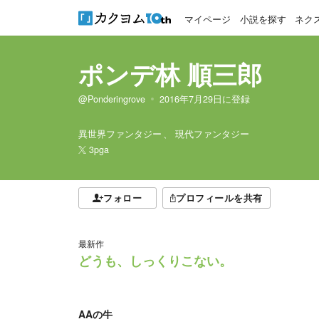
マイページ
小説を探す
ネク
ポンデ林 順三郎
@Ponderingrove
2016年7月29日
に登録
異世界ファンタジー
現代ファンタジー
3pga
フォロー
プロフィールを共有
最新作
どうも、しっくりこない。
AAの牛