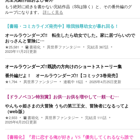
もう絶対に続きを書かない完結作品（SSは除く）と、その番外編のグ
ループになります。
詳しく見る
【書籍・コミカライズ発売中】唯我独尊幼女が暴れ回る！
オールラウンダーズ!! 転生したら幼女でした。家に居づらいので
おっさんと冒険に…
★
25,581
書籍化
異世界ファンタジー
完結済
367
話
2023年11月2日
更新
オールラウンダーズ!!既読の方向けのショートストーリー集
番外編だよ！ オールラウンダーズ!!【コミック3巻発売】
★
1,794
異世界ファンタジー
連載中
15
話
2025年4月25日
更新
【ドラノベコン特別賞】お供…お供を増やして…頼…む…
やんちゃ姫さまの大冒険 うちの第三王女、冒険者になるってよ
（web版）
★
2,933
書籍化
異世界ファンタジー
完結済
111
話
2025年6月23日
更新
【書籍化】『君に恋する俺が好き』VS『優先してくれるなら誰で