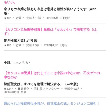
もいい』
余りもの令嬢と訳あり令息は意外と相性が良いようです（web
版）
★
437
恋愛
完結済
16
話
2026年5月16日
更新
【カクコン11短編特別賞】最後は「かわいい」で着地する（は
ず）
飽き性姉と欲しがり妹
★
467
恋愛
完結済
5
話
2026年1月1日
更新
小説
もっと見る
【カクコン10受賞】はたしてここは小説の中なのか、乙女ゲーの
中なのか
脳筋聖女は、すべてを物理で解決する。（web版）
★
5,647
書籍化
異世界ファンタジー
連載中
92
話
2026年8月9日
更新
嵌められた極貧悪役令息が、前世魔王の妹とダンジョンに挑む！