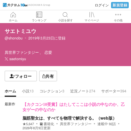
新規登録
ログイン
KADOKAWA Group
ホーム
ランキング
小説を探す
マイページ
その他
サエトミユウ
@shonobu
2019年3月23日
に登録
異世界ファンタジー
恋愛
saetomiyu
フォロー
共有
ホーム
小説
13
コレクション
3
近況ノート
274
サポーター
394
最新作
【カクコン10受賞】はたしてここは小説の中なのか、乙
女ゲーの中なのか
脳筋聖女は、すべてを物理で解決する。（web版）
★
5,647
書籍化
異世界ファンタジー
連載中
92
話
2026年8月9日
更新