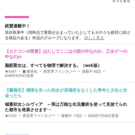
もっと見る
絶賛連載中！
現在執筆中（現時点で更新が止まっていたとしてもそのうち絶対に続け
る保証のある）作品のグループになります。
詳しく見る
【カクコン10受賞】はたしてここは小説の中なのか、乙女ゲーの
中なのか
脳筋聖女は、すべてを物理で解決する。（web版）
★
5,647
書籍化
異世界ファンタジー
連載中
92
話
2026年8月9日
更新
【書籍化】感情を失った幼女が居場所をなくした青年と少女と出
会ったら
城塞幼女シルヴィア ～実は万能な生活魔術を使って見捨てられ
た都市を発展させます…
★
5,047
異世界ファンタジー
連載中
115
話
2026年7月20日
更新