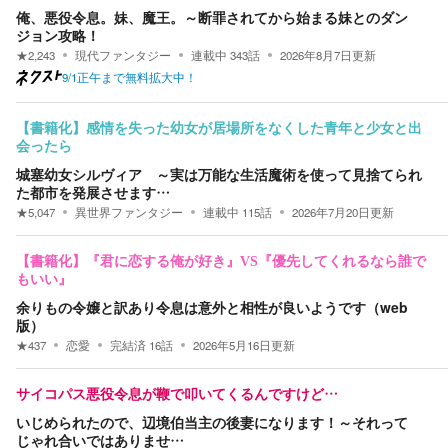
俺、悪役令息。妹、魔王。～断罪されてから始まる妹とのダン
ジョン攻略！
★
2,243
現代ファンタジー
連載中
343
話
2026年8月7日
更新
9/1正午まで無料拡大中！
【書籍化】感情を失った幼女が居場所をなくした青年と少女と出
会ったら
城塞幼女シルヴィア ～実は万能な生活魔術を使って見捨てられ
た都市を発展させます…
★
5,047
異世界ファンタジー
連載中
115
話
2026年7月20日
更新
【書籍化】『君に恋する俺が好き』VS『優先してくれるなら誰で
もいい』
余りもの令嬢と訳あり令息は意外と相性が良いようです（web
版）
★
437
恋愛
完結済
16
話
2026年5月16日
更新
サイコパス悪役令息が鞭で叩いてくるんですけど…
いじめられたので、辺境伯当主の後妻になります！～それって
じゃれ合いではありませ…