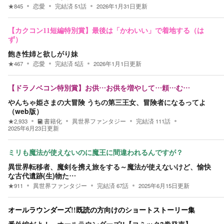
★
845
恋愛
完結済
51
話
2026年1月31日
更新
【カクコン11短編特別賞】最後は「かわいい」で着地する（は
ず）
飽き性姉と欲しがり妹
★
467
恋愛
完結済
5
話
2026年1月1日
更新
【ドラノベコン特別賞】お供…お供を増やして…頼…む…
やんちゃ姫さまの大冒険 うちの第三王女、冒険者になるってよ
（web版）
★
2,933
書籍化
異世界ファンタジー
完結済
111
話
2025年6月23日
更新
ミリも魔法が使えないのに魔王に間違われるんですが？
異世界転移者、魔剣を携え旅をする～魔法が使えないけど、愉快
な古代遺跡(生)物た…
★
911
異世界ファンタジー
完結済
67
話
2025年6月15日
更新
オールラウンダーズ!!既読の方向けのショートストーリー集