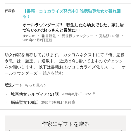
代表作
【書籍・コミカライズ発売中】唯我独尊幼女が暴れ回
る！
オールラウンダーズ!! 転生したら幼女でした。家に居
づらいのでおっさんと冒険に…
★
25,581
書籍化
異世界ファンタジー
完結済
367
話
2023年11月2日
更新
幼女作家を自称しております。 カクヨムネクストにて『俺、悪役
令息。妹、魔王。』連載中。 近況はXに書いてますのでチェック
をお願いします。 以下は書籍およびコミカライズ化リスト。 オ
ールラウンダーズ!
…続きを読む
近況ノート
もっと見る
城塞幼女シルヴィア121話
2026年8月9日 07:51
脳筋聖女108話
2026年8月8日 18:25
作家にギフトを贈る