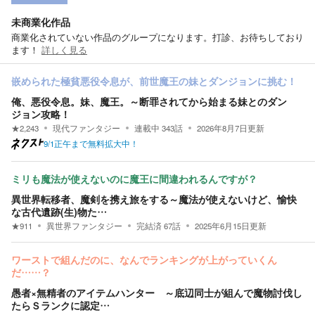
未商業化作品
商業化されていない作品のグループになります。打診、お待ちしており
ます！
詳しく見る
嵌められた極貧悪役令息が、前世魔王の妹とダンジョンに挑む！
俺、悪役令息。妹、魔王。～断罪されてから始まる妹とのダン
ジョン攻略！
★
2,243
現代ファンタジー
連載中
343
話
2026年8月7日
更新
9/1正午まで無料拡大中！
ミリも魔法が使えないのに魔王に間違われるんですが？
異世界転移者、魔剣を携え旅をする～魔法が使えないけど、愉快
な古代遺跡(生)物た…
★
911
異世界ファンタジー
完結済
67
話
2025年6月15日
更新
ワーストで組んだのに、なんでランキングが上がっていくん
だ……？
愚者×無精者のアイテムハンター ～底辺同士が組んで魔物討伐し
たらＳランクに認定…