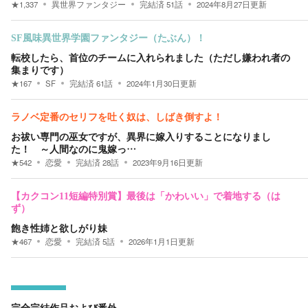
★
1,337
異世界ファンタジー
完結済
51
話
2024年8月27日
更新
SF風味異世界学園ファンタジー（たぶん）！
転校したら、首位のチームに入れられました（ただし嫌われ者の
集まりです）
★
167
SF
完結済
61
話
2024年1月30日
更新
ラノベ定番のセリフを吐く奴は、しばき倒すよ！
お祓い専門の巫女ですが、異界に嫁入りすることになりまし
た！ ～人間なのに鬼嫁っ…
★
542
恋愛
完結済
28
話
2023年9月16日
更新
【カクコン11短編特別賞】最後は「かわいい」で着地する（は
ず）
飽き性姉と欲しがり妹
★
467
恋愛
完結済
5
話
2026年1月1日
更新
完全完結作品および番外