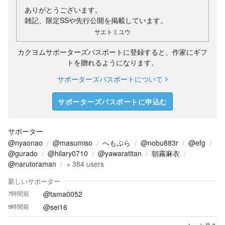
ありがとうございます。
雑記、限定SSや先行公開を掲載しています。
サエトミユウ
カクヨムサポーターズパスポートに登録すると、作家にギフ
トを贈れるようになります。
サポーターズパスポートについて
サポーターズパスポートに申込む
サポーター
@nyaonao
@masumiso
へもぷら
@nobu883r
@efg
@gurado
@hilary0710
@yawaratitan
朝霧麻衣
@narutoraman
+
384
users
新しいサポーター
@tama0052
7時間前
@sei16
9時間前