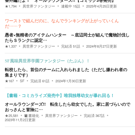
番外編だよ！ オールラウンダーズ!!【コミック3巻発売】
★
1,794
異世界ファンタジー
連載中
15
話
2025年4月25日
更新
ワーストで組んだのに、なんでランキングが上がっていくん
だ……？
愚者×無精者のアイテムハンター ～底辺同士が組んで魔物討伐し
たらＳランクに認定…
★
1,337
異世界ファンタジー
完結済
51
話
2024年8月27日
更新
SF風味異世界学園ファンタジー（たぶん）！
転校したら、首位のチームに入れられました（ただし嫌われ者の
集まりです）
★
167
SF
完結済
61
話
2024年1月30日
更新
【書籍・コミカライズ発売中】唯我独尊幼女が暴れ回る！
オールラウンダーズ!! 転生したら幼女でした。家に居づらいので
おっさんと冒険に…
★
25,581
書籍化
異世界ファンタジー
完結済
367
話
2023年11月2日
更新