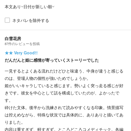
本文あり
日付が新しい順
ネタバレを除外する
白雪花房
87
件の
レビューを投稿
★★
Very Good!!
だんだんと姫に感情が寄っていくストーリーでした
一見するとよくある流れだけどひと味違う、中身が違うと感じる
のは、登場人物の個性が強いためでしょうか。
姫がいいキャラしていると感じます。勢いよく突っ走る感じが好
きです。彼女を中心として話を構成していたのが、よかったで
す。
砕けた文体。後半から洗練されて読みやすくなる印象。情景描写
は控えめながら、特殊な状況では具体的に、ありありと描いてあ
りました。
内容は重すぎず、軽すぎず。ところどころコメディチック。各編