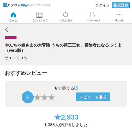
新規登録
ログイン
KADOKAWA Group
やんちゃ姫さまの大冒険 うちの第三王女、冒険者になるって
よ（web版）
ホーム
ランキング
小説を探す
マイページ
その他
やんちゃ姫さまの大冒険 うちの第三王女、冒険者になるってよ
（web版）
サエトミユウ
おすすめレビュー
★で称える
★
★
★
レビューを書く
★
2,933
1,086
人が評価しました