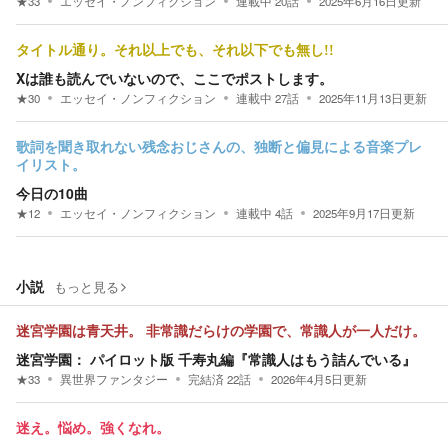
★
33
エッセイ・ノンフィクション
連載中
20
話
2025年6月16日
更新
タイトル通り。それ以上でも、それ以下でも無し!!
Xは誰も読んでいないので、ここでポストします。
★
30
エッセイ・ノンフィクション
連載中
27
話
2025年11月13日
更新
歌詞を聞き取れない残念おじさんの、独断と偏見による音楽プレ
イリスト。
今日の10曲
★
12
エッセイ・ノンフィクション
連載中
4
話
2025年9月17日
更新
小説
もっと見る
迷宮学園は青天井。 非常識だらけの学園で、常識人が一人だけ。
迷宮学園： パイロット版 千寿丸編『常識人はもう詰んでいる』
★
33
異世界ファンタジー
完結済
22
話
2026年4月5日
更新
迷え。悩め。強くなれ。