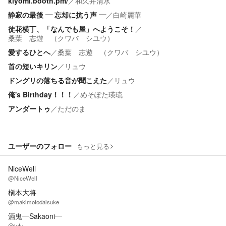
kiyomi.booth.pm/
／
和久井清水
静寂の最後 ― 忘却に抗う声 ―
／
白崎麗華
徒花横丁、「なんでも屋」へようこそ！
／
桑葉 志遊 （クワバ シユウ）
愛するひとへ
／
桑葉 志遊 （クワバ シユウ）
首の短いキリン
／
リュウ
ドングリの落ちる音が聞こえた
／
リュウ
俺's Birthday！！！
／
めそぽた瑛琉
アンダートゥ
／
ただのま
ユーザーのフォロー
もっと見る
NiceWell
@NiceWell
槇本大将
@makimotodaisuke
酒鬼―Sakaoni―
@jufu