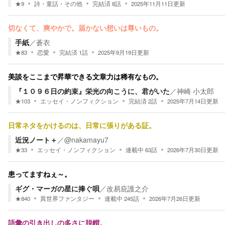
★
9
詩・童話・その他
完結済
8
話
2025年11月11日
更新
切なくて、爽やかで。届かない想いは尊いもの。
手紙
／
蒼衣
★
83
恋愛
完結済
1
話
2025年9月19日
更新
美談をここまで昇華できる文章力は稀有なもの。
『１０９６日の約束』栄光の向こうに、君がいた
／
神崎 小太郎
★
103
エッセイ・ノンフィクション
完結済
2
話
2025年7月14日
更新
日常ネタをかけるのは、日常に張りがある証。
近況ノート＋
／
@nakamayu7
★
33
エッセイ・ノンフィクション
連載中
63
話
2026年7月30日
更新
患ってますねぇ～。
ギグ・マーガの星に捧ぐ唄
／
改易庇護之介
★
840
異世界ファンタジー
連載中
245
話
2026年7月26日
更新
語彙の引き出しの多さに脱帽。