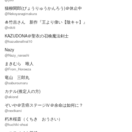
猫柳閑郎(びょうりゅうかんろう)＠休止中
@Nekoyanagimakura
🎍竹吉さん 新作『王より偉い【陰キャ】』
@nikiti
KAZUDONA＠聖衣の召喚魔法剣士
@kazudonafinal10
Nazy
@Nazy_nanashi
まきむら 唯人
@From_Horowza
竜山 三郎丸
@saburoumaru
カナル(推定人の方)
@akiond
ぞいや＠舌癌ステージⅣ＠余命は如何に？
@nextkami
朽木桜斎（くちき おうさい）
@kuchiki-ohsai