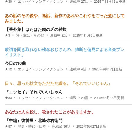
★
30
エッセイ・ノンフィクション
連載中
27
話
2025年11月13日
更新
あの話のその後や、逸話、新作のあれやこれやをごった煮にして
みました。
【番外集】はたはた鍋の〆の雑炊
★
3
詩・童話・その他
連載中
2
話
2025年11月8日
更新
歌詞を聞き取れない残念おじさんの、独断と偏見による音楽プレ
イリスト。
今日の10曲
★
12
エッセイ・ノンフィクション
連載中
4
話
2025年9月17日
更新
日々、思った駄文をただただ綴る。「それでいいじゃん」
『エッセイ』それでいいじゃん
★
33
エッセイ・ノンフィクション
連載中
20
話
2025年6月16日
更新
あなたは人を殺し、殺されたことがありますか。
『中編』復讐屋・北崎弥右衛門
★
57
歴史・時代・伝奇
完結済
36
話
2025年5月27日
更新