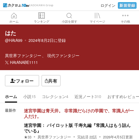
新規登録
ログイン
KADOKAWA Group
ホーム
ランキング
小説を探す
マイページ
その他
はた
@HAtA99
2024年8月2日
に登録
異世界ファンタジー
現代ファンタジー
HAtANABE1111
フォロー
共有
ホーム
小説
15
コレクション
4
近況ノート
310
おすすめレビュ
最新作
迷宮学園は青天井。 非常識だらけの学園で、常識人が一
人だけ。
迷宮学園： パイロット版 千寿丸編『常識人はもう詰ん
でいる』
★
33
異世界ファンタジー
完結済
22
話
2026年4月5日
更新