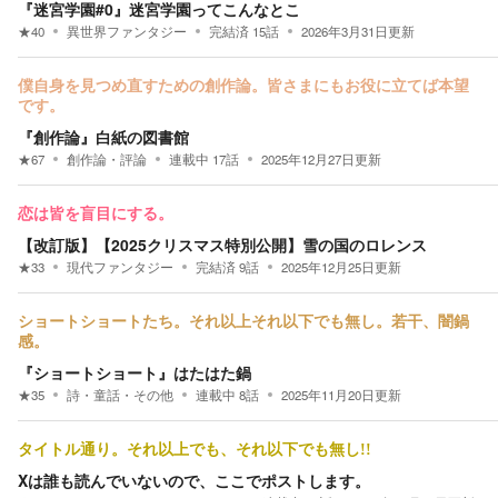
『迷宮学園#0』迷宮学園ってこんなとこ
★
40
異世界ファンタジー
完結済
15
話
2026年3月31日
更新
僕自身を見つめ直すための創作論。皆さまにもお役に立てば本望
です。
『創作論』白紙の図書館
★
67
創作論・評論
連載中
17
話
2025年12月27日
更新
恋は皆を盲目にする。
【改訂版】【2025クリスマス特別公開】雪の国のロレンス
★
33
現代ファンタジー
完結済
9
話
2025年12月25日
更新
ショートショートたち。それ以上それ以下でも無し。若干、闇鍋
感。
『ショートショート』はたはた鍋
★
35
詩・童話・その他
連載中
8
話
2025年11月20日
更新
タイトル通り。それ以上でも、それ以下でも無し!!
Xは誰も読んでいないので、ここでポストします。