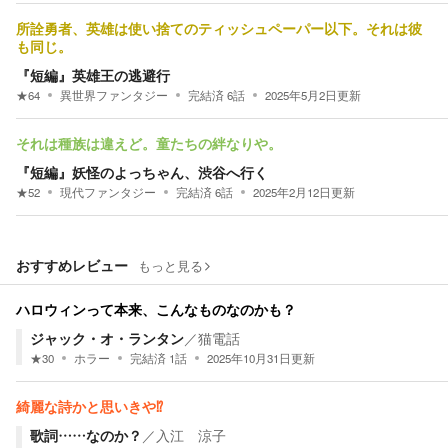
所詮勇者、英雄は使い捨てのティッシュペーパー以下。それは彼
も同じ。
『短編』英雄王の逃避行
★
64
異世界ファンタジー
完結済
6
話
2025年5月2日
更新
それは種族は違えど。童たちの絆なりや。
『短編』妖怪のよっちゃん、渋谷へ行く
★
52
現代ファンタジー
完結済
6
話
2025年2月12日
更新
おすすめレビュー
もっと見る
ハロウィンって本来、こんなものなのかも？
ジャック・オ・ランタン
／
猫電話
★
30
ホラー
完結済
1
話
2025年10月31日
更新
綺麗な詩かと思いきや⁉︎
歌詞……なのか？
／
入江 涼子