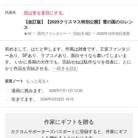
代表作
恋は皆を盲目にする。
【改訂版】【2025クリスマス特別公開】雪の国のロレン
ス
★
33
現代ファンタジー
完結済
9
話
2025年12月25日
更新
初めまして、はたと申します。作風は雑食です。王道ファンタジ
ーあり、SFあり、ラブコメあり、面白そうなら書いてしまいま
す。 いかに長期の大作でも、完結せねば駄作なりを信条に、とに
かく作品を完結させる、
…続きを読む
近況ノート
もっと見る
漫画に挑みます。
2026年7月11日 13:39
生きてます。
2026年5月22日 19:10
作家にギフトを贈る
カクヨムサポーターズパスポートに登録すると、作家にギフ
トを贈れるようになります。