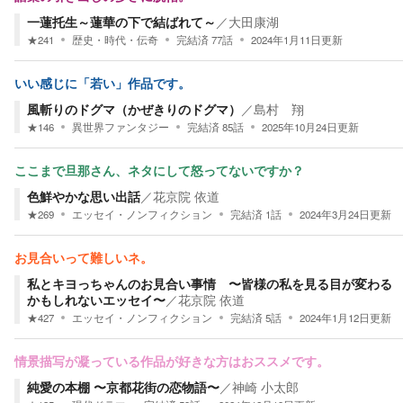
一蓮托生～蓮華の下で結ばれて～
／
大田康湖
★
241
歴史・時代・伝奇
完結済
77
話
2024年1月11日
更新
いい感じに「若い」作品です。
風斬りのドグマ（かぜきりのドグマ）
／
島村 翔
★
146
異世界ファンタジー
完結済
85
話
2025年10月24日
更新
ここまで旦那さん、ネタにして怒ってないですか？
色鮮やかな思い出話
／
花京院 依道
★
269
エッセイ・ノンフィクション
完結済
1
話
2024年3月24日
更新
お見合いって難しいネ。
私とキヨっちゃんのお見合い事情 〜皆様の私を見る目が変わる
かもしれないエッセイ〜
／
花京院 依道
★
427
エッセイ・ノンフィクション
完結済
5
話
2024年1月12日
更新
情景描写が凝っている作品が好きな方はおススメです。
純愛の本棚 〜京都花街の恋物語〜
／
神崎 小太郎