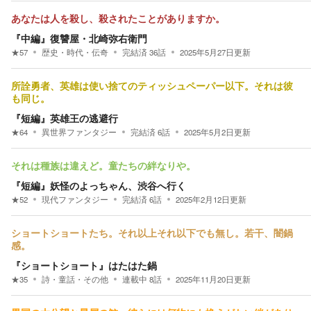
あなたは人を殺し、殺されたことがありますか。
『中編』復讐屋・北崎弥右衛門
★
57
歴史・時代・伝奇
完結済
36
話
2025年5月27日
更新
所詮勇者、英雄は使い捨てのティッシュペーパー以下。それは彼
も同じ。
『短編』英雄王の逃避行
★
64
異世界ファンタジー
完結済
6
話
2025年5月2日
更新
それは種族は違えど。童たちの絆なりや。
『短編』妖怪のよっちゃん、渋谷へ行く
★
52
現代ファンタジー
完結済
6
話
2025年2月12日
更新
ショートショートたち。それ以上それ以下でも無し。若干、闇鍋
感。
『ショートショート』はたはた鍋
★
35
詩・童話・その他
連載中
8
話
2025年11月20日
更新