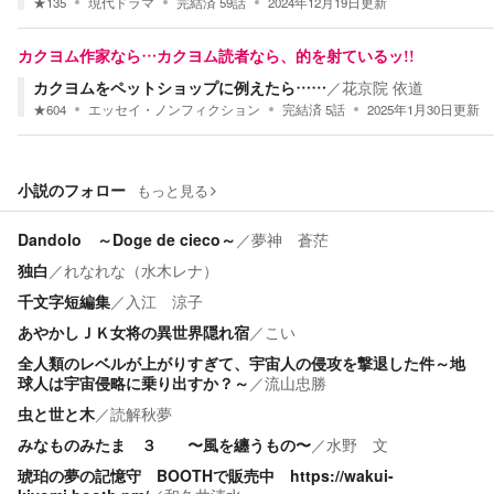
★
135
現代ドラマ
完結済
59
話
2024年12月19日
更新
カクヨム作家なら…カクヨム読者なら、的を射ているッ!!
カクヨムをペットショップに例えたら……
／
花京院 依道
★
604
エッセイ・ノンフィクション
完結済
5
話
2025年1月30日
更新
小説のフォロー
もっと見る
Dandolo ～Doge de cieco～
／
夢神 蒼茫
独白
／
れなれな（水木レナ）
千文字短編集
／
入江 涼子
あやかしＪＫ女将の異世界隠れ宿
／
こい
全人類のレベルが上がりすぎて、宇宙人の侵攻を撃退した件～地
球人は宇宙侵略に乗り出すか？～
／
流山忠勝
虫と世と木
／
読解秋夢
みなものみたま ３ 〜風を纏うもの〜
／
水野 文
琥珀の夢の記憶守 BOOTHで販売中 https://wakui-