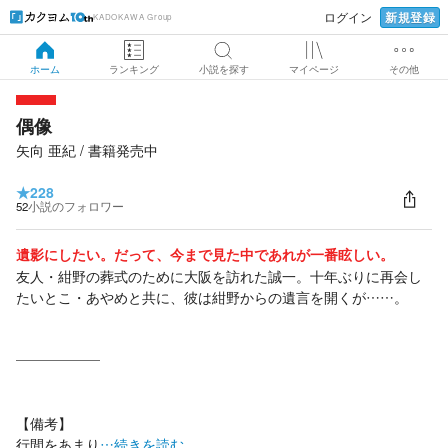
新規登録
ログイン
KADOKAWA Group
ホーム
ランキング
小説を探す
マイページ
その他
偶像
矢向 亜紀 / 書籍発売中
★
228
52
小説のフォロワー
遺影にしたい。だって、今まで見た中であれが一番眩しい。
友人・紺野の葬式のために大阪を訪れた誠一。十年ぶりに再会し
たいとこ・あやめと共に、彼は紺野からの遺言を開くが……。
――――――
【備考】
行間をあまり
…続きを読む