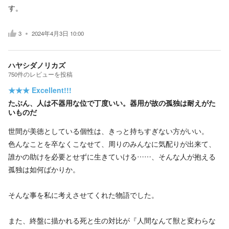
す。
3
2024年4月3日 10:00
ハヤシダノリカズ
750
件の
レビューを投稿
★★★
Excellent!!!
たぶん、人は不器用な位で丁度いい。器用が故の孤独は耐えがた
いものだ
世間が美徳としている個性は、きっと持ちすぎない方がいい。
色んなことを卒なくこなせて、周りのみんなに気配りが出来て、
誰かの助けを必要とせずに生きていける……、そんな人が抱える
孤独は如何ばかりか。
そんな事を私に考えさせてくれた物語でした。
また、終盤に描かれる死と生の対比が『人間なんて獣と変わらな