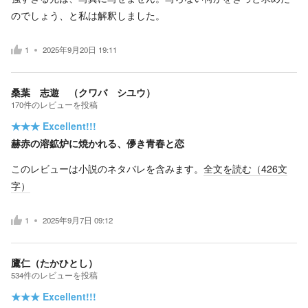
のでしょう、と私は解釈しました。
1
2025年9月20日 19:11
桑葉 志遊 （クワバ シユウ）
170
件の
レビューを投稿
★★★
Excellent!!!
赫赤の溶鉱炉に焼かれる、儚き青春と恋
このレビューは小説のネタバレを含みます。
全文を読む（
426
文
字）
1
2025年9月7日 09:12
鷹仁（たかひとし）
534
件の
レビューを投稿
★★★
Excellent!!!