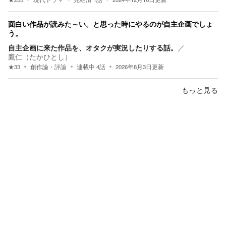
面白い作品が読みた～い。と思った時にやるのが自主企画でしょ
う。
自主企画に来た作品を、オタクが実況したりする話。
／
鷹仁（たかひとし）
★
33
創作論・評論
連載中
4
話
2026年8月3日
更新
もっと見る