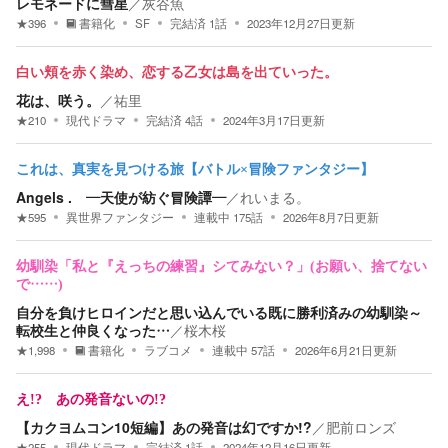
レモネードに彗星
／
灰谷魚
★
396
書籍化
SF
完結済
1
話
2023年12月27日
更新
白い頬を赤く染め、恋する乙女は島を出ていった。
花は、咲う。
／
祐里
★
210
現代ドラマ
完結済
4
話
2024年3月17日
更新
これは、真実を見つける旅【バトル×冒険ファンタジー】
Angels . ―天使が紡ぐ冒険譚―
／
れいまる。
★
595
異世界ファンタジー
連載中
175
話
2026年8月7日
更新
幼馴染「私と『えっちの練習』シてみない？」(お願い、捨てない
で……)
自分を負けヒロインだと思い込んでいる既に勝利済みの幼馴染～
転校生と仲良くなった…
／
桜木桜
★
1,998
書籍化
ラブコメ
連載中
57
話
2026年6月21日
更新
え!? あの発音ないの!?
【カクヨムコン10短編】あの発音は幻ですか!?
／
肥前ロンズ
★
255
現代ドラマ
完結済
1
話
2024年12月16日
更新