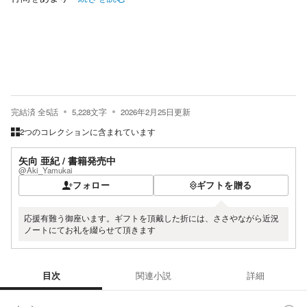
完結済
全
5
話
5,228
文字
2026年2月25日
更新
2つのコレクションに含まれています
矢向 亜紀 / 書籍発売中
@Aki_Yamukai
フォロー
ギフトを贈る
応援有難う御座います。ギフトを頂戴した折には、ささやながら近況
ノートにてお礼を綴らせて頂きます
目次
関連小説
詳細
目次