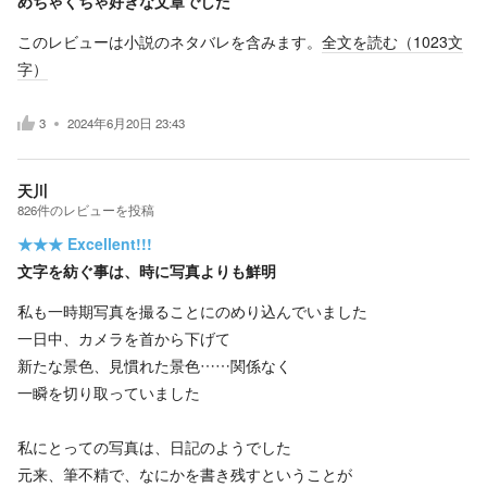
めちゃくちゃ好きな文章でした
このレビューは小説のネタバレを含みます。
全文を読む（
1023
文
字）
3
2024年6月20日 23:43
天川
826
件の
レビューを投稿
★★★
Excellent!!!
文字を紡ぐ事は、時に写真よりも鮮明
私も一時期写真を撮ることにのめり込んでいました
一日中、カメラを首から下げて
新たな景色、見慣れた景色……関係なく
一瞬を切り取っていました
私にとっての写真は、日記のようでした
元来、筆不精で、なにかを書き残すということが