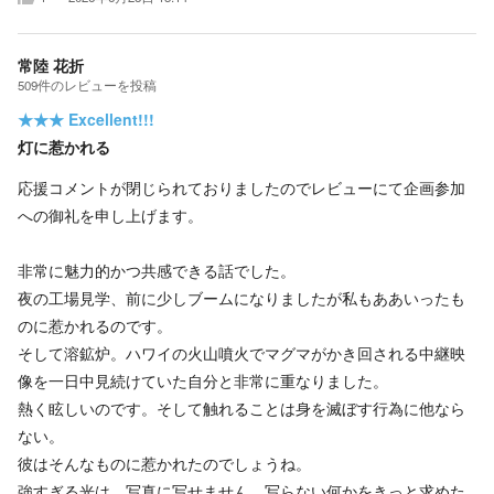
常陸 花折
509
件の
レビューを投稿
★★★
Excellent!!!
灯に惹かれる
応援コメントが閉じられておりましたのでレビューにて企画参加
への御礼を申し上げます。
非常に魅力的かつ共感できる話でした。
夜の工場見学、前に少しブームになりましたが私もああいったも
のに惹かれるのです。
そして溶鉱炉。ハワイの火山噴火でマグマがかき回される中継映
像を一日中見続けていた自分と非常に重なりました。
熱く眩しいのです。そして触れることは身を滅ぼす行為に他なら
ない。
彼はそんなものに惹かれたのでしょうね。
強すぎる光は、写真に写せません。写らない何かをきっと求めた