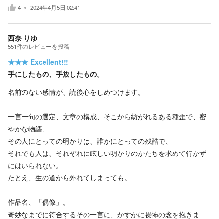
4
2024年4月5日 02:41
西奈 りゆ
551
件の
レビューを投稿
★★★
Excellent!!!
手にしたもの、手放したもの。
名前のない感情が、読後心をしめつけます。
一言一句の選定、文章の構成、そこから紡がれるある種歪で、密
やかな物語。
その人にとっての明かりは、誰かにとっての残酷で、
それでも人は、それぞれに眩しい明かりのかたちを求めて行かず
にはいられない。
たとえ、生の道から外れてしまっても。
作品名、「偶像」。
奇妙なまでに符合するその一言に、かすかに畏怖の念を抱きま