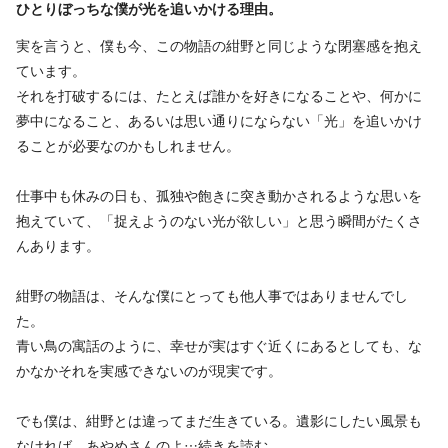
ひとりぼっちな僕が光を追いかける理由。
実を言うと、僕も今、この物語の紺野と同じような閉塞感を抱え
ています。
それを打破するには、たとえば誰かを好きになることや、何かに
夢中になること、あるいは思い通りにならない「光」を追いかけ
ることが必要なのかもしれません。
仕事中も休みの日も、孤独や飽きに突き動かされるような思いを
抱えていて、「捉えようのない光が欲しい」と思う瞬間がたくさ
んあります。
紺野の物語は、そんな僕にとっても他人事ではありませんでし
た。
青い鳥の寓話のように、幸せが実はすぐ近くにあるとしても、な
かなかそれを実感できないのが現実です。
でも僕は、紺野とは違ってまだ生きている。遺影にしたい風景も
なければ、あやめさんのよ…
続きを読む