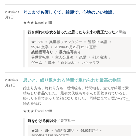
2019年11
どこまでも優しくて、綺麗で、心地のいい物語。
月9日
★★★
Excellent!!!
行き倒れの少女を拾ったと思ったら未来の魔王だった
／
黒鉛
★
1,550
異世界ファンタジー
連載中
34
話
95,870
文字
2019年12月25日 21:50
更新
残酷描写有り
暴力描写有り
異世界転生
主人公最強
恋愛
剣と魔法
ゲーム
魔王
両片思い
いちゃラブ
2018年6
思いと、繰り返される時間で重ねられた最高の物語
月21日
始まり方も、終わり方も、感情線も、時間軸も、全てが綺麗で素
晴らしい作品でした。 最初の伏線もちゃんと回収されているし、
終わりも見てホッと笑顔になりました。 同時に全てが繋がって
…
続きを読む
★★★
Excellent!!!
時をかける俺以外
／
泉宮糾一
★
26
SF
完結済
25
話
96,935
文字
2020年4月5日 20:00
更新