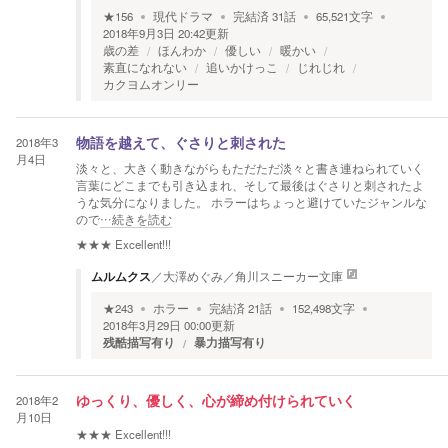
★
156
現代ドラマ
完結済
31
話
65,521
文字
2018年9月3日 20:42
更新
歳の差
ほんわか
優しい
暖かい
素直になれない
追いかけっこ
じれじれ
カクヨムオンリー
2018年3
物語を越えて、ぐさりと刺された
月4日
淡々と、大きく動きながらもただただ淡々と書き連ねられていく
言葉にどこまでも引き込まれ、そして最後はぐさりと刺されたよ
うな気分になりました。 ホラーはちょっと避けていたジャンルな
ので
…続きを読む
★★★
Excellent!!!
ムルムクス
／
大澤めぐみ
／
角川スニーカー文庫
★
243
ホラー
完結済
21
話
152,498
文字
2018年3月29日 00:00
更新
残酷描写有り
暴力描写有り
2018年2
ゆっくり、優しく、心が締め付けられていく
月10日
★★★
Excellent!!!