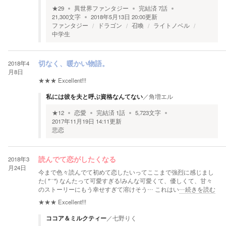
★
29
異世界ファンタジー
完結済
7
話
21,300
文字
2018年5月13日 20:00
更新
ファンタジー
ドラゴン
召喚
ライトノベル
中学生
2018年4
切なく、暖かい物語。
月8日
★★★
Excellent!!!
私には彼を夫と呼ぶ資格なんてない
／
角増エル
★
12
恋愛
完結済
1
話
5,723
文字
2017年11月19日 14:11
更新
悲恋
2018年3
読んでて恋がしたくなる
月24日
今まで色々読んでて初めて恋したいってここまで強烈に感じまし
た( *˙˙*) なんたって可愛すぎる!みんな可愛くて、優しくて、甘々
のストーリーにもう幸せすぎて溶けそう… これはい
…続きを読む
★★★
Excellent!!!
ココア＆ミルクティー
／
七野りく