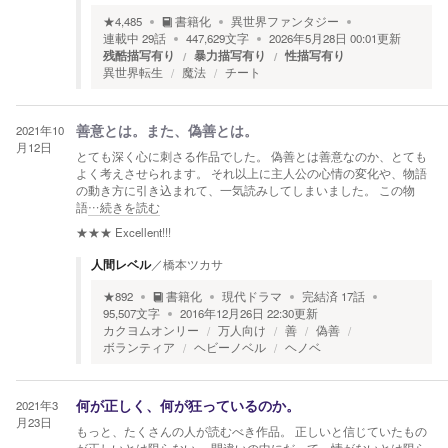
★
4,485
書籍化
異世界ファンタジー
連載中
29
話
447,629
文字
2026年5月28日 00:01
更新
残酷描写有り
暴力描写有り
性描写有り
異世界転生
魔法
チート
2021年10
善意とは。また、偽善とは。
月12日
とても深く心に刺さる作品でした。 偽善とは善意なのか、とても
よく考えさせられます。 それ以上に主人公の心情の変化や、物語
の動き方に引き込まれて、一気読みしてしまいました。 この物
語
…続きを読む
★★★
Excellent!!!
人間レベル
／
橋本ツカサ
★
892
書籍化
現代ドラマ
完結済
17
話
95,507
文字
2016年12月26日 22:30
更新
カクヨムオンリー
万人向け
善
偽善
ボランティア
ヘビーノベル
ヘノベ
2021年3
何が正しく、何が狂っているのか。
月23日
もっと、たくさんの人が読むべき作品。 正しいと信じていたもの