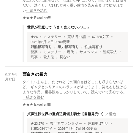
が正しいとは限らない。 間違いの中にだって、情がないとは限ら
ない。 淡々と、だけれど深く重い感情を染み込ませて紡がれて
い
…続きを読む
★★★
Excellent!!!
世界が邪魔して うまく言えない
／
Atuta
★
26
ミステリー
完結済
16
話
67,729
文字
2021年2月28日 22:00
更新
残酷描写有り
暴力描写有り
性描写有り
警察
ミステリー
現代
サスペンス
連続殺人
刑事
殺人鬼
切ない
2021年3
面白さの暴力
月17日
タイトルまんま。 だけれどその面白さはどこにも収まらないほ
ど。 ギャグとシリアスのバランスがすごくよく、笑えるし泣ける
ような作品。 世界観もしっかりしていて、読んでいて安心する。
…続きを読む
★★★
Excellent!!!
貞操逆転世界の童貞辺境領主騎士【書籍発売中】
／
道造
★
23,270
異世界ファンタジー
連載中
271
話
1,352,084
文字
2026年4月17日 08:00
更新