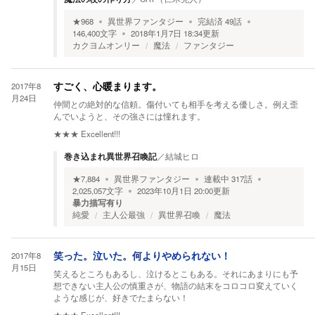
★
968
異世界ファンタジー
完結済
49
話
146,400
文字
2018年1月7日 18:34
更新
カクヨムオンリー
魔法
ファンタジー
2017年8
すごく、心暖まります。
月24日
仲間との絶対的な信頼。傷付いても相手を考える優しさ。例え歪
んでいようと、その強さには憧れます。
★★★
Excellent!!!
巻き込まれ異世界召喚記
／
結城ヒロ
★
7,884
異世界ファンタジー
連載中
317
話
2,025,057
文字
2023年10月1日 20:00
更新
暴力描写有り
純愛
主人公最強
異世界召喚
魔法
2017年8
笑った。泣いた。何よりやめられない！
月15日
笑えるところもあるし、泣けるとこもある。それにあまりにも予
想できない主人公の慎重さが、物語の結末をコロコロ変えていく
ような感じが、好きでたまらない！