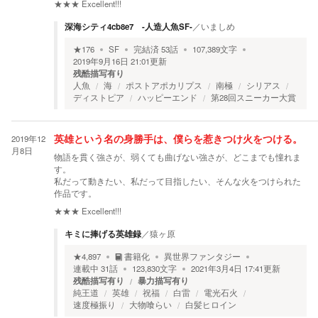
★★★
Excellent!!!
深海シティ4cb8e7 -人造人魚SF-
／
いましめ
★
176
SF
完結済
53
話
107,389
文字
2019年9月16日 21:01
更新
残酷描写有り
人魚
海
ポストアポカリプス
南極
シリアス
ディストピア
ハッピーエンド
第28回スニーカー大賞
2019年12
英雄という名の身勝手は、僕らを惹きつけ火をつける。
月8日
物語を貫く強さが、弱くても曲げない強さが、どこまでも憧れま
す。
私だって動きたい、私だって目指したい、そんな火をつけられた
作品です。
★★★
Excellent!!!
キミに捧げる英雄録
／
猿ヶ原
★
4,897
書籍化
異世界ファンタジー
連載中
31
話
123,830
文字
2021年3月4日 17:41
更新
残酷描写有り
暴力描写有り
純王道
英雄
祝福
白雷
電光石火
速度極振り
大物喰らい
白髪ヒロイン