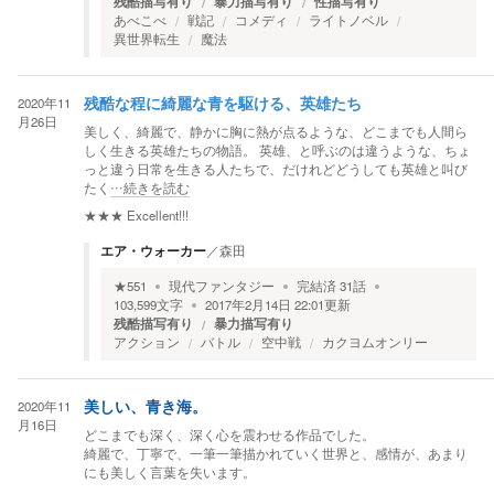
残酷描写有り
暴力描写有り
性描写有り
あべこべ
戦記
コメディ
ライトノベル
異世界転生
魔法
2020年11
残酷な程に綺麗な青を駆ける、英雄たち
月26日
美しく、綺麗で、静かに胸に熱が点るような、どこまでも人間ら
しく生きる英雄たちの物語。 英雄、と呼ぶのは違うような、ちょ
っと違う日常を生きる人たちで、だけれどどうしても英雄と叫び
たく
…続きを読む
★★★
Excellent!!!
エア・ウォーカー
／
森田
★
551
現代ファンタジー
完結済
31
話
103,599
文字
2017年2月14日 22:01
更新
残酷描写有り
暴力描写有り
アクション
バトル
空中戦
カクヨムオンリー
2020年11
美しい、青き海。
月16日
どこまでも深く、深く心を震わせる作品でした。
綺麗で、丁寧で、一筆一筆描かれていく世界と、感情が、あまり
にも美しく言葉を失います。