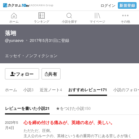
新規登録
ログイン
KADOKAWA Group
ホーム
ランキング
小説を探す
マイページ
その他
落翊
@yunaeve
2017年5月31日
に登録
エッセイ・ノンフィクション
フォロー
共有
ホーム
小説
3
近況ノート
4
おすすめレビュー
171
小説のフォロ
レビューを書いた小説
21
★をつけた小説
150
2023年5
心を締め付ける痛みが、英雄の名が、美しい。
月4日
ただただ、圧倒。
主人公のルークの、英雄という名の重荷の下にある苦しさが強く