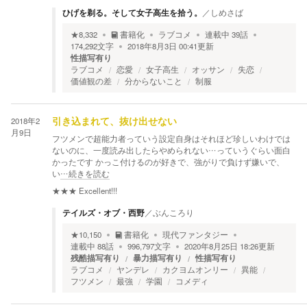
ひげを剃る。そして女子高生を拾う。
／
しめさば
★
8,332
書籍化
ラブコメ
連載中
39
話
174,292
文字
2018年8月3日 00:41
更新
性描写有り
ラブコメ
恋愛
女子高生
オッサン
失恋
価値観の差
分からないこと
制服
2018年2
引き込まれて、抜け出せない
月9日
フツメンで超能力者っていう設定自身はそれほど珍しいわけでは
ないのに、一度読み出したらやめられない…っていうぐらい面白
かったです かっこ付けるのが好きで、強がりで負けず嫌いで、
い
…続きを読む
★★★
Excellent!!!
テイルズ・オブ・西野
／
ぶんころり
★
10,150
書籍化
現代ファンタジー
連載中
88
話
996,797
文字
2020年8月25日 18:26
更新
残酷描写有り
暴力描写有り
性描写有り
ラブコメ
ヤンデレ
カクヨムオンリー
異能
フツメン
最強
学園
コメディ