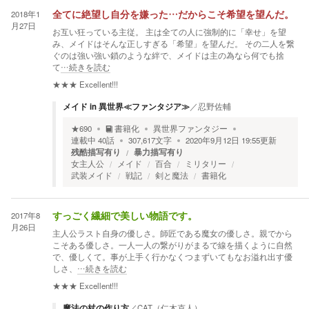
2018年1
全てに絶望し自分を嫌った…だからこそ希望を望んだ。
月27日
お互い狂っている主従。 主は全ての人に強制的に「幸せ」を望
み、メイドはそんな正しすぎる「希望」を望んだ。 その二人を繋
ぐのは強い強い鎖のような絆で、メイドは主の為なら何でも捨
て
…続きを読む
★★★
Excellent!!!
メイド in 異世界≪ファンタジア≫
／
忍野佐輔
★
690
書籍化
異世界ファンタジー
連載中
40
話
307,617
文字
2020年9月12日 19:55
更新
残酷描写有り
暴力描写有り
女主人公
メイド
百合
ミリタリー
武装メイド
戦記
剣と魔法
書籍化
2017年8
すっごく繊細で美しい物語です。
月26日
主人公ラスト自身の優しさ。師匠である魔女の優しさ。親でから
こそある優しさ。一人一人の繋がりがまるで線を描くように自然
で、優しくて。事が上手く行かなくつまずいてもなお溢れ出す優
しさ、
…続きを読む
★★★
Excellent!!!
魔法の杖の作り方
／
CAT（仁木克人）