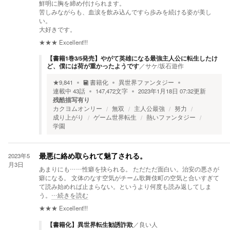
鮮明に胸を締め付けられます。
苦しみながらも、血涙を飲み込んですら歩みを続ける姿が美し
い。
大好きです。
★★★
Excellent!!!
【書籍1巻3/5発売】やがて英雄になる最強主人公に転生したけ
ど、僕には荷が重かったようです
／
サケ/坂石遊作
★
9,841
書籍化
異世界ファンタジー
連載中
43
話
147,472
文字
2023年1月18日 07:32
更新
残酷描写有り
カクヨムオンリー
無双
主人公最強
努力
成り上がり
ゲーム世界転生
熱いファンタジー
学園
2023年5
最悪に絡め取られて魅了される。
月3日
あまりにも……性癖を抉られる。 ただただ面白い。治安の悪さが
癖になる。 文体のなす空気がチーム歌舞伎町の空気と合いすぎて
て読み始めれば止まらない。というより何度も読み返してしま
う。
…続きを読む
★★★
Excellent!!!
【書籍化】異世界転生勧誘詐欺
／
良い人