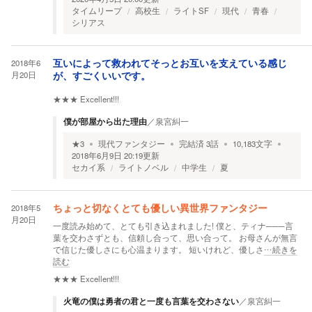
タイムリープ
高校生
ライトSF
現代
青春
シリアス
2018年6
互いによって救われてそっとお互いを支えている感じ
月20日
が、すごくいいです。
★★★
Excellent!!!
僕が部屋から出た理由
／
泉宮糾一
★
3
現代ファンタジー
完結済
3
話
10,183
文字
2018年6月9日 20:19
更新
セカイ系
ライトノベル
中学生
夏
2018年5
ちょっと切なくとても優しい異世界ファンタジー
月20日
一度読み始めて、とても引き込まれました! 僕と、ティナ───言
葉を交わさずとも、信頼し合って、思い合って。 お母さんが無言
で信じた優しさにも心温まります。 短いけれど、優しさ
…続きを
読む
★★★
Excellent!!!
火竜の僕は勇者の君と一度も言葉を交わさない
／
泉宮糾一