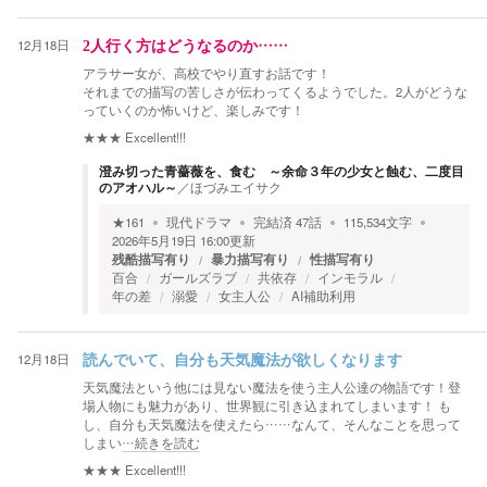
12月18日
2人行く方はどうなるのか……
アラサー女が、高校でやり直すお話です！
それまでの描写の苦しさが伝わってくるようでした。2人がどうな
っていくのか怖いけど、楽しみです！
★★★
Excellent!!!
澄み切った青薔薇を、食む ～余命３年の少女と蝕む、二度目
のアオハル～
／
ほづみエイサク
★
161
現代ドラマ
完結済
47
話
115,534
文字
2026年5月19日 16:00
更新
残酷描写有り
暴力描写有り
性描写有り
百合
ガールズラブ
共依存
インモラル
年の差
溺愛
女主人公
AI補助利用
12月18日
読んでいて、自分も天気魔法が欲しくなります
天気魔法という他には見ない魔法を使う主人公達の物語です！登
場人物にも魅力があり、世界観に引き込まれてしまいます！ も
し、自分も天気魔法を使えたら……なんて、そんなことを思って
しまい
…続きを読む
★★★
Excellent!!!