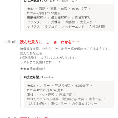
ほど溺愛されています〜
／
如月ニヒト
★
80
恋愛
連載中
38
話
91,921
文字
2026年7月8日 19:18
更新
残酷描写有り
暴力描写有り
性描写有り
ファンタジー
異世界
関係性
女主人公
シリアス
ラブコメ
ハッピーエンド
AI補助利用
12月20日
読んだ貴方に し ぁ わせを……
無機質な文章、だからこそ、ホラー感が伝わってくるようです。
読んだあなたも、
#拡散希望を、よろしくおねがいします。
ラストまで見届けます……！
★★★
Excellent!!!
# 拡散希望
／
Resetter
★
621
ホラー
完結済
6
話
9,999
文字
2025年12月25日 09:42
更新
SNS
ネット怪談
円城塔賞
壊れたガラスペン杯第二回短編小説大会
都市伝説
じわじわ怖い
現代ホラー
カクヨムオンリー