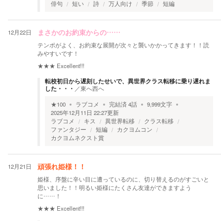
俳句
短い
詩
万人向け
季節
短編
12月22日
まさかのお約束からの……
テンポがよく、お約束な展開が次々と襲いかかってきます！！読
みやすいです！
★★★
Excellent!!!
転校初日から遅刻したせいで、異世界クラス転移に乗り遅れま
した・・・
／
東へ西へ
★
100
ラブコメ
完結済
4
話
9,999
文字
2025年12月11日 22:27
更新
ラブコメ
キス
異世界転移
クラス転移
ファンタジー
短編
カクヨムコン
カクヨムネクスト賞
12月21日
頑張れ姫様！！
姫様、序盤に辛い目に遭っているのに、切り替えるのがすごいと
思いました！！明るい姫様にたくさん友達ができますよう
に……！
★★★
Excellent!!!