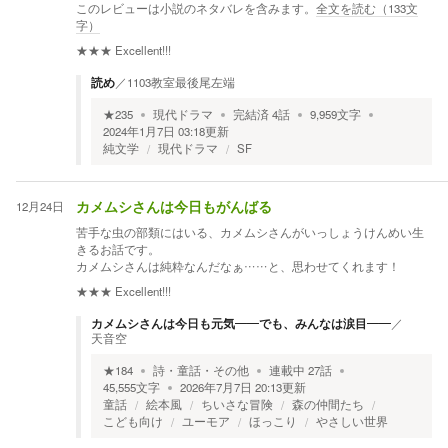
このレビューは小説のネタバレを含みます。
全文を読む（
133
文
字）
★★★
Excellent!!!
読め
／
1103教室最後尾左端
★
235
現代ドラマ
完結済
4
話
9,959
文字
2024年1月7日 03:18
更新
純文学
現代ドラマ
SF
12月24日
カメムシさんは今日もがんばる
苦手な虫の部類にはいる、カメムシさんがいっしょうけんめい生
きるお話です。
カメムシさんは純粋なんだなぁ……と、思わせてくれます！
★★★
Excellent!!!
カメムシさんは今日も元気——でも、みんなは涙目——
／
天音空
★
184
詩・童話・その他
連載中
27
話
45,555
文字
2026年7月7日 20:13
更新
童話
絵本風
ちいさな冒険
森の仲間たち
こども向け
ユーモア
ほっこり
やさしい世界