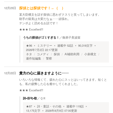
12月23日
探偵とは探偵です！←（ ）
某大臣構文を話す探偵に思わずクスリと笑ってしまいます。
助手の留美は大変だなぁ……頑張れ。
テンポよく読めるお話です！
★★★
Excellent!!!
うちの探偵がゴミすぎる！
／
御弟子美波留
★
96
ミステリー
連載中
52
話
90,318
文字
2026年7月2日 22:17
更新
ネタ
コメディ
探偵
AI補助利用
小泉構文
連作短編集
警察
12月22日
貴方の心に届きますように……
いろいろな情報くて、疲れた心にスッとはいってきます。短くと
も、私の疲弊した心を癒やしてくれました。
★★★
Excellent!!!
詩▪️俳句▪️歌
／
ＱＲ
★
87
詩・童話・その他
連載中
119
話
13,175
文字
2026年8月9日 07:00
更新