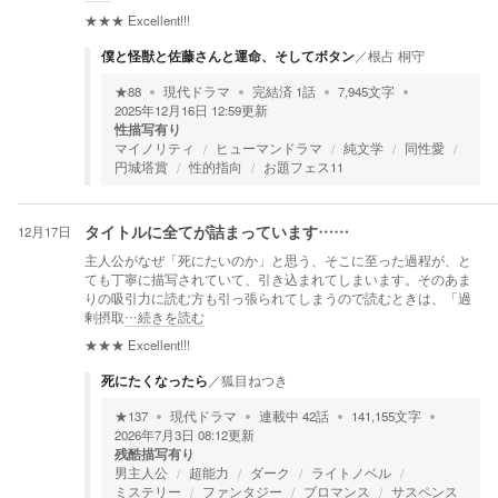
★★★
Excellent!!!
僕と怪獣と佐藤さんと運命、そしてボタン
／
根占 桐守
★
88
現代ドラマ
完結済
1
話
7,945
文字
2025年12月16日 12:59
更新
性描写有り
マイノリティ
ヒューマンドラマ
純文学
同性愛
円城塔賞
性的指向
お題フェス11
12月17日
タイトルに全てが詰まっています……
主人公がなぜ「死にたいのか」と思う、そこに至った過程が、と
ても丁寧に描写されていて、引き込まれてしまいます。そのあま
りの吸引力に読む方も引っ張られてしまうので読むときは、「過
剰摂取
…続きを読む
★★★
Excellent!!!
死にたくなったら
／
狐目ねつき
★
137
現代ドラマ
連載中
42
話
141,155
文字
2026年7月3日 08:12
更新
残酷描写有り
男主人公
超能力
ダーク
ライトノベル
ミステリー
ファンタジー
ブロマンス
サスペンス