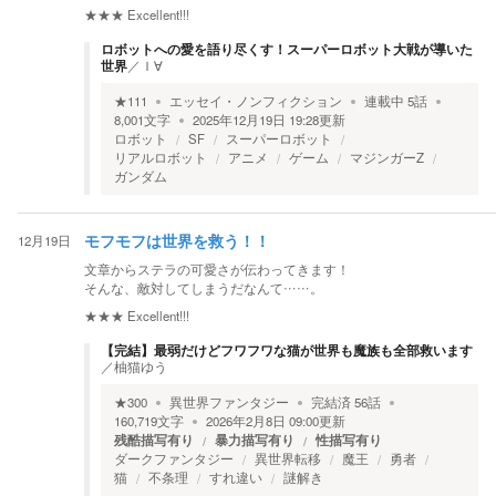
★★★
Excellent!!!
ロボットへの愛を語り尽くす！スーパーロボット大戦が導いた
世界
／
Ｉ∀
★
111
エッセイ・ノンフィクション
連載中
5
話
8,001
文字
2025年12月19日 19:28
更新
ロボット
SF
スーパーロボット
リアルロボット
アニメ
ゲーム
マジンガーZ
ガンダム
12月19日
モフモフは世界を救う！！
文章からステラの可愛さが伝わってきます！
そんな、敵対してしまうだなんて……。
★★★
Excellent!!!
【完結】最弱だけどフワフワな猫が世界も魔族も全部救います
／
柚猫ゆう
★
300
異世界ファンタジー
完結済
56
話
160,719
文字
2026年2月8日 09:00
更新
残酷描写有り
暴力描写有り
性描写有り
ダークファンタジー
異世界転移
魔王
勇者
猫
不条理
すれ違い
謎解き