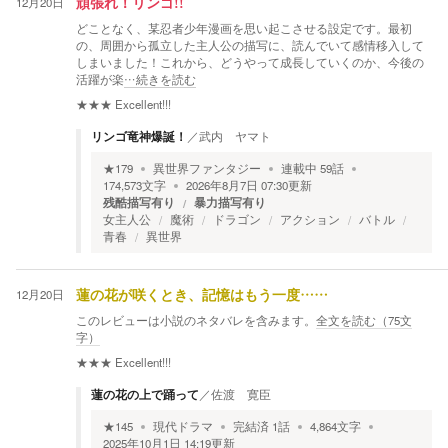
12月20日
頑張れ！リンゴ!!
どことなく、某忍者少年漫画を思い起こさせる設定です。最初
の、周囲から孤立した主人公の描写に、読んでいて感情移入して
しまいました！これから、どうやって成長していくのか、今後の
活躍が楽
…続きを読む
★★★
Excellent!!!
リンゴ竜神爆誕！
／
武内 ヤマト
★
179
異世界ファンタジー
連載中
59
話
174,573
文字
2026年8月7日 07:30
更新
残酷描写有り
暴力描写有り
女主人公
魔術
ドラゴン
アクション
バトル
青春
異世界
12月20日
蓮の花が咲くとき、記憶はもう一度……
このレビューは小説のネタバレを含みます。
全文を読む（
75
文
字）
★★★
Excellent!!!
蓮の花の上で踊って
／
佐渡 寛臣
★
145
現代ドラマ
完結済
1
話
4,864
文字
2025年10月1日 14:19
更新