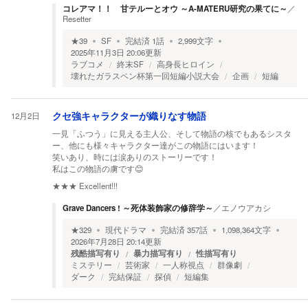
コレアマ！！ 甘テルーとオウ ～A-MATERU研究の果てに～
／
Resetter
★
39
SF
完結済
1
話
2,999
文字
2025年11月3日 20:06
更新
ラブコメ
終末SF
高身長ヒロイン
壊れたガラスペン杯第一回短編小説大会
企画
短編
12月2日
クセ強キャラクターが織りなす物語
一見「ふつう」に見える主人公、そして物語の核でもあるシスタ
ー、他にも様々キャラクター達がこの物語にはいます！
笑いあり、時には涙ありのストーリーです！
私はこの物語の虜です😊
★★★
Excellent!!!
Grave Dancers ! ～死体装飾家の修辞学～
／
エノウアカシ
★
329
現代ドラマ
完結済
357
話
1,098,364
文字
2026年7月28日 20:14
更新
残酷描写有り
暴力描写有り
性描写有り
ミステリー
芸術家
一人称視点
群像劇
ダーク
完結保証
探偵
短編集