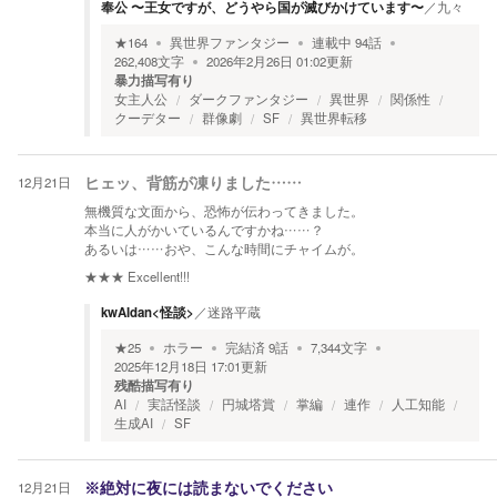
奉公 〜王女ですが、どうやら国が滅びかけています〜
／
九々
★
164
異世界ファンタジー
連載中
94
話
262,408
文字
2026年2月26日 01:02
更新
暴力描写有り
女主人公
ダークファンタジー
異世界
関係性
クーデター
群像劇
SF
異世界転移
12月21日
ヒェッ、背筋が凍りました……
無機質な文面から、恐怖が伝わってきました。
本当に人がかいているんですかね……？
あるいは……おや、こんな時間にチャイムが。
★★★
Excellent!!!
kwAIdan<怪談>
／
迷路平蔵
★
25
ホラー
完結済
9
話
7,344
文字
2025年12月18日 17:01
更新
残酷描写有り
AI
実話怪談
円城塔賞
掌編
連作
人工知能
生成AI
SF
12月21日
※絶対に夜には読まないでください