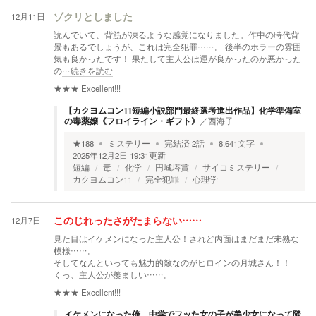
12月11日
ゾクリとしました
読んでいて、背筋が凍るような感覚になりました。作中の時代背
景もあるでしょうが、これは完全犯罪……。 後半のホラーの雰囲
気も良かったです！ 果たして主人公は運が良かったのか悪かった
の
…続きを読む
★★★
Excellent!!!
【カクヨムコン11短編小説部門最終選考進出作品】化学準備室
の毒薬嬢《フロイライン・ギフト》
／
西海子
★
188
ミステリー
完結済
2
話
8,641
文字
2025年12月2日 19:31
更新
短編
毒
化学
円城塔賞
サイコミステリー
カクヨムコン11
完全犯罪
心理学
12月7日
このじれったさがたまらない……
見た目はイケメンになった主人公！されど内面はまだまだ未熟な
模様……。
そしてなんといっても魅力的敵なのがヒロインの月城さん！！
くっ、主人公が羨ましい……。
★★★
Excellent!!!
イケメンになった俺、中学でフッた女の子が美少女になって隣