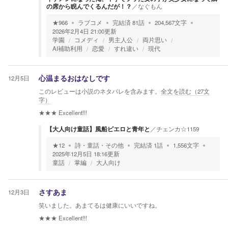
の席から睨んでくるんだが！？
／
なぐもん
★
966
ラブコメ
完結済
81
話
204,567
文字
2026年2月4日 21:00
更新
学園
コメディ
男主人公
両片思い
AI補助利用
恋愛
すれ違い
現代
12月5日
心温まるおはなしです
このレビューは小説のネタバレを含みます。
全文を読む（
27
文
字）
★★★
Excellent!!!
【大人向け童話】風船ピエロと青年と
／
チェンカ☆1159
★
12
詩・童話・その他
完結済
1
話
1,556
文字
2025年12月5日 18:16
更新
童話
掌編
大人向け
12月3日
さすあま
笑いました。あまてるは健康にいいですね。
★★★
Excellent!!!