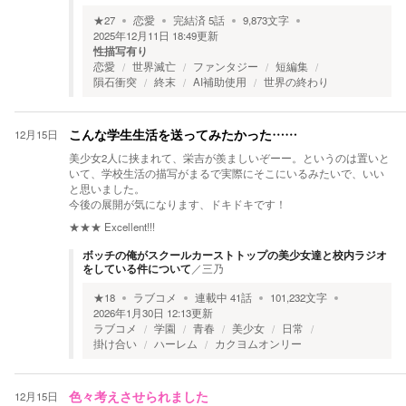
★
27
恋愛
完結済
5
話
9,873
文字
2025年12月11日 18:49
更新
性描写有り
恋愛
世界滅亡
ファンタジー
短編集
隕石衝突
終末
AI補助使用
世界の終わり
12月15日
こんな学生生活を送ってみたかった……
美少女2人に挟まれて、栄吉が羨ましいぞーー。というのは置いと
いて、学校生活の描写がまるで実際にそこにいるみたいで、いい
と思いました。
今後の展開が気になります、ドキドキです！
★★★
Excellent!!!
ボッチの俺がスクールカーストトップの美少女達と校内ラジオ
をしている件について
／
三乃
★
18
ラブコメ
連載中
41
話
101,232
文字
2026年1月30日 12:13
更新
ラブコメ
学園
青春
美少女
日常
掛け合い
ハーレム
カクヨムオンリー
12月15日
色々考えさせられました