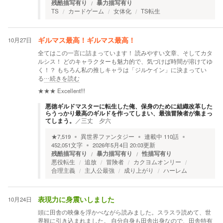
残酷描写有り
暴力描写有り
TS
カードゲーム
女体化
TS転生
10月27日
ギルマス最高！ギルマス最高！
全てはこの一言に詰まっています！ 読みやすい文章、そしてカタ
ルシス！ どのキャラクターも魅力的で、気づけば時間が溶けてゆ
く！？ もちろん私の推しキャラは「ジルケイン」に決まってい
る
…続きを読む
★★★
Excellent!!!
悪徳ギルドマスターに転生した俺、保身のために組織改革した
らうっかり最高のギルドを作ってしまい、最強冒険者が集まっ
てしまう。
／
三丈 夕六
★
7,519
異世界ファンタジー
連載中
110
話
452,051
文字
2026年5月4日 20:03
更新
残酷描写有り
暴力描写有り
性描写有り
悪役転生
追放
冒険者
カクヨムオンリー
合理主義
主人公最強
成り上がり
ハーレム
10月24日
表現力に身震いしました
頭に田舎の映像を浮かべながら読みました。スラスラ読めて、世
界観に引き込まれました。 自分自身も田舎出身なので、田舎特有