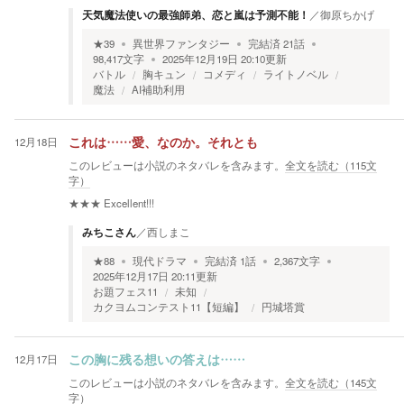
天気魔法使いの最強師弟、恋と嵐は予測不能！
／
御原ちかげ
★
39
異世界ファンタジー
完結済
21
話
98,417
文字
2025年12月19日 20:10
更新
バトル
胸キュン
コメディ
ライトノベル
魔法
AI補助利用
12月18日
これは……愛、なのか。それとも
このレビューは小説のネタバレを含みます。
全文を読む（
115
文
字）
★★★
Excellent!!!
みちこさん
／
西しまこ
★
88
現代ドラマ
完結済
1
話
2,367
文字
2025年12月17日 20:11
更新
お題フェス11
未知
カクヨムコンテスト11【短編】
円城塔賞
12月17日
この胸に残る想いの答えは……
このレビューは小説のネタバレを含みます。
全文を読む（
145
文
字）