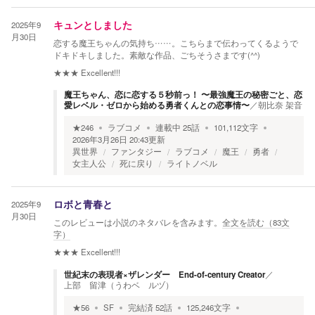
2025年9
キュンとしました
月30日
恋する魔王ちゃんの気持ち……。こちらまで伝わってくるようで
ドキドキしました。素敵な作品、ごちそうさまです(⁠^⁠^⁠)
★★★
Excellent!!!
魔王ちゃん、恋に恋する５秒前っ！ 〜最強魔王の秘密ごと、恋
愛レベル・ゼロから始める勇者くんとの恋事情〜
／
朝比奈 架音
★
246
ラブコメ
連載中
25
話
101,112
文字
2026年3月26日 20:43
更新
異世界
ファンタジー
ラブコメ
魔王
勇者
女主人公
死に戻り
ライトノベル
2025年9
ロボと青春と
月30日
このレビューは小説のネタバレを含みます。
全文を読む（
83
文
字）
★★★
Excellent!!!
世紀末の表現者×ザレンダー End-of-century Creator
／
上部 留津（うわベ ルヅ）
★
56
SF
完結済
52
話
125,246
文字