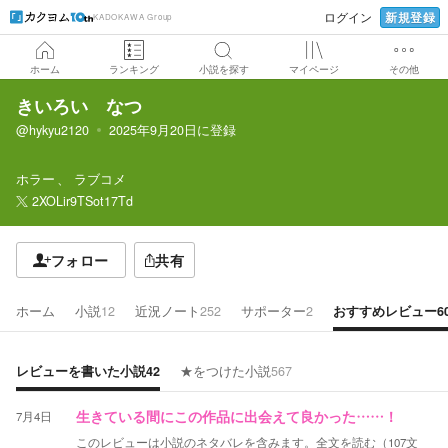
新規登録
ログイン
KADOKAWA Group
ホーム
ランキング
小説を探す
マイページ
その他
きいろい なつ
@hykyu2120
2025年9月20日
に登録
ホラー
ラブコメ
2XOLir9TSot17Td
フォロー
共有
ホーム
小説
12
近況ノート
252
サポーター
2
おすすめレビュー
6
レビューを書いた小説
42
★をつけた小説
567
7月4日
生きている間にこの作品に出会えて良かった……！
このレビューは小説のネタバレを含みます。
全文を読む（
107
文