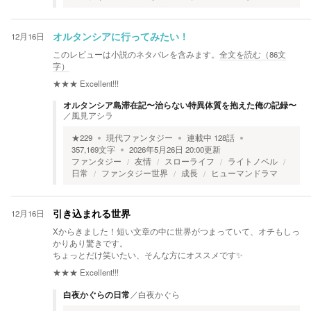
12月16日
オルタンシアに行ってみたい！
このレビューは小説のネタバレを含みます。
全文を読む（
86
文
字）
★★★
Excellent!!!
オルタンシア島滞在記〜治らない特異体質を抱えた俺の記録〜
／
風見アシラ
★
229
現代ファンタジー
連載中
128
話
357,169
文字
2026年5月26日 20:00
更新
ファンタジー
友情
スローライフ
ライトノベル
日常
ファンタジー世界
成長
ヒューマンドラマ
12月16日
引き込まれる世界
Xからきました！短い文章の中に世界がつまっていて、オチもしっ
かりあり驚きです。
ちょっとだけ笑いたい、そんな方にオススメです✨
★★★
Excellent!!!
白夜かぐらの日常
／
白夜かぐら