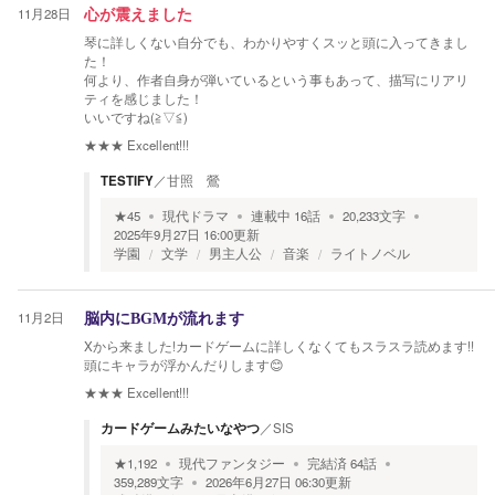
11月28日
心が震えました
琴に詳しくない自分でも、わかりやすくスッと頭に入ってきまし
た！
何より、作者自身が弾いているという事もあって、描写にリアリ
ティを感じました！
いいですね(⁠≧⁠▽⁠≦⁠)
★★★
Excellent!!!
TESTIFY
／
甘照 鶯
★
45
現代ドラマ
連載中
16
話
20,233
文字
2025年9月27日 16:00
更新
学園
文学
男主人公
音楽
ライトノベル
11月2日
脳内にBGMが流れます
Xから来ました!カードゲームに詳しくなくてもスラスラ読めます!!
頭にキャラが浮かんだりします😊
★★★
Excellent!!!
カードゲームみたいなやつ
／
SIS
★
1,192
現代ファンタジー
完結済
64
話
359,289
文字
2026年6月27日 06:30
更新