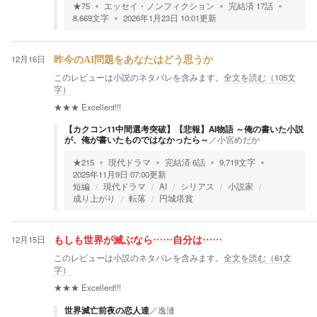
★
75
エッセイ・ノンフィクション
完結済
17
話
8,669
文字
2026年1月23日 10:01
更新
12月16日
昨今のAI問題をあなたはどう思うか
このレビューは小説のネタバレを含みます。
全文を読む（
105
文
字）
★★★
Excellent!!!
【️カクコン11中間選考突破】【悲報】AI物語 ～俺の書いた小説
が、俺が書いたものではなかったら～
／
小宮めだか
★
215
現代ドラマ
完結済
6
話
9,719
文字
2025年11月9日 07:00
更新
短編
現代ドラマ
AI
シリアス
小説家
成り上がり
転落
円城塔賞
12月15日
もしも世界が滅ぶなら……自分は……
このレビューは小説のネタバレを含みます。
全文を読む（
61
文
字）
★★★
Excellent!!!
世界滅亡前夜の恋人達
／
逸漣