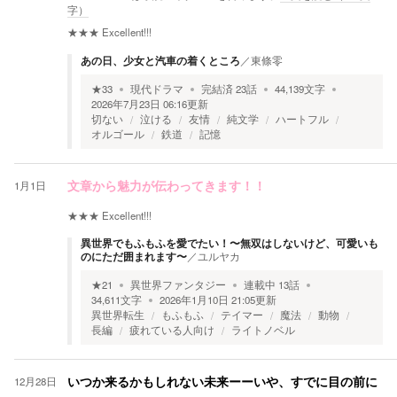
字）
★★★
Excellent!!!
あの日、少女と汽車の着くところ
／
東條零
★
33
現代ドラマ
完結済
23
話
44,139
文字
2026年7月23日 06:16
更新
切ない
泣ける
友情
純文学
ハートフル
オルゴール
鉄道
記憶
1月1日
文章から魅力が伝わってきます！！
★★★
Excellent!!!
異世界でもふもふを愛でたい！〜無双はしないけど、可愛いも
のにただ囲まれます〜
／
ユルヤカ
★
21
異世界ファンタジー
連載中
13
話
34,611
文字
2026年1月10日 21:05
更新
異世界転生
もふもふ
テイマー
魔法
動物
長編
疲れている人向け
ライトノベル
12月28日
いつか来るかもしれない未来ーーいや、すでに目の前に