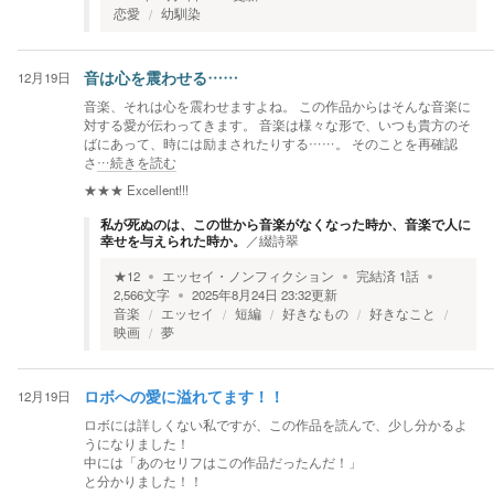
恋愛
幼馴染
12月19日
音は心を震わせる……
音楽、それは心を震わせますよね。 この作品からはそんな音楽に
対する愛が伝わってきます。 音楽は様々な形で、いつも貴方のそ
ばにあって、時には励まされたりする……。 そのことを再確認
さ
…続きを読む
★★★
Excellent!!!
私が死ぬのは、この世から音楽がなくなった時か、音楽で人に
幸せを与えられた時か。
／
綴詩翠
★
12
エッセイ・ノンフィクション
完結済
1
話
2,566
文字
2025年8月24日 23:32
更新
音楽
エッセイ
短編
好きなもの
好きなこと
映画
夢
12月19日
ロボへの愛に溢れてます！！
ロボには詳しくない私ですが、この作品を読んで、少し分かるよ
うになりました！
中には「あのセリフはこの作品だったんだ！」
と分かりました！！