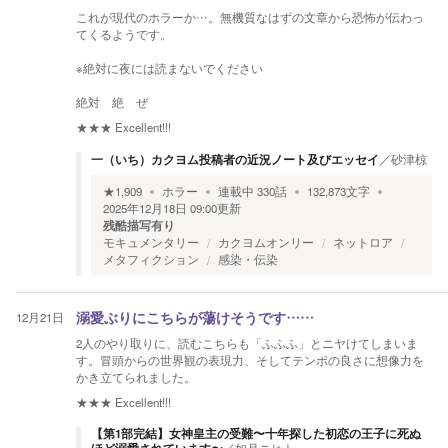
これが現代のホラーか…。無機質なはずの文章から恐怖が伝わっ
てくるようです。
※絶対に夜には読まないでください
絶対 絶 ぜ
★★★
Excellent!!!
一（いち）カクヨム投稿者の近況ノート及びエッセイ
／
砂津椋
★
1,909
ホラー
連載中
330
話
132,873
文字
2025年12月18日 09:00
更新
残酷描写有り
モキュメンタリー
カクヨムオンリー
ネットロア
メタフィクション
感染・伝染
12月21日
溺愛ぶりにこちらが蕩けそうです……
2人のやり取りに、読むこちらも「ふふふ」とニヤけてしまいま
す。冒頭からの世界観の表現力、そしてテンポの良さに想像力を
かき立てられました。
★★★
Excellent!!!
【第1部完結】女神皇主の受難〜十年探した初恋の王子に死ぬ