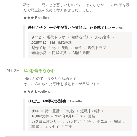
確かに、「死」とは悲しいものです。そんななか、この作品を読
んで死生観を改めて考えさせられました。
★★★
Excellent!!!
魅せ了せ-0 ―少年が置いた笑顔は、死を魅了した―
／
蘇々
★
112
現代ドラマ
完結済
1
話
3,755
文字
2025年12月6日 18:52
更新
魅せ了せ
死
笑顔
革命
現代ドラマ
短編小説
円城塔賞
AI補助利用
12月12日
140を侮るなかれ
140字なので、サクサク読めます!
そこに込められた意味を考えるのが日課です✨
★★★
Excellent!!!
りせた。140字小説詩集
／
Resetter
★
66
詩・童話・その他
連載中
80
話
10,862
文字
2026年6月15日 07:01
更新
カクヨムオンリー
万人向け
詩
ポエム
短編
掌握
エッセイ
哲学