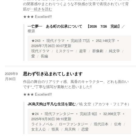
の閉塞感やまとわりつくような不快感が文章で表現されていて背
筋が
…続きを読む
★★★
Excellent!!!
―亡夢― ある町の伝承について 【2026 7/26 完結】
／
楼源
★
243
現代ドラマ
完結済
77
話
252,148
文字
2026年7月26日 00:07
更新
現代ドラマ
ミステリー
超常
群像劇
純文学
愛
長編
2025年9
思わず引き込まれてしまいます
月30日
作品の舞台のリアリティ感、風香のキャラクター、どれも面白い
です^⁠_⁠^丁寧な描写が素敵だと思いました!!
★★★
Excellent!!!
JK烏天狗は平凡な生活を望む
／
暁 文空（アカツキ・フミアキ）
★
24
現代ファンタジー
完結済
9
話
32,998
文字
2025年9月30日 08:10
更新
ライトノベル
ローファンタジー
現代日本
伝奇
女主人公
怪異
烏天狗
恋愛