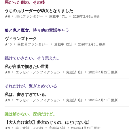
悪だった側の、その後
うちの元リーダーが幼女となりました
★
6
現代ファンタジー
連載中
17
話
2026年2月8日
更新
狼と鬼と魔女、時々他の童話キャラ
ヴィランズトーク
★
10
異世界ファンタジー
連載中
12
話
2026年2月3日
更新
続けていきたい。そう思えた。
私が言葉で描きたい世界
★
0
エッセイ・ノンフィクション
完結済
1
話
2026年1月22日
更新
それだけが、繋ぎとめている
私は、書きすぎている。
★
9
エッセイ・ノンフィクション
完結済
1
話
2026年1月13日
更新
謎は解かない、探偵だけど。
【大人向け童話】夢宮めぐりの、ほどけない話
★
9
詩・童話・その他
完結済
5
話
2026年1月12日
更新