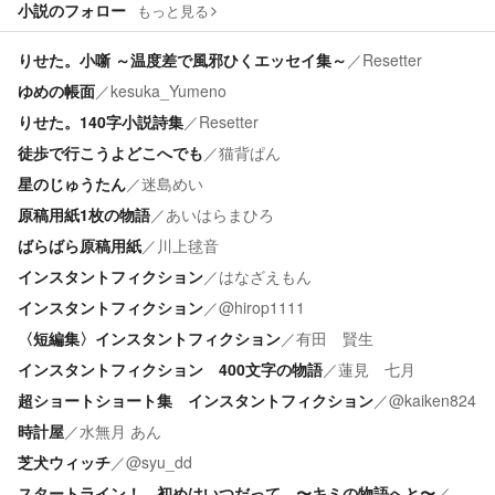
小説のフォロー
もっと見る
りせた。小噺 ～温度差で風邪ひくエッセイ集～
／
Resetter
ゆめの帳面
／
kesuka_Yumeno
りせた。140字小説詩集
／
Resetter
徒歩で行こうよどこへでも
／
猫背ぱん
星のじゅうたん
／
迷島めい
原稿用紙1枚の物語
／
あいはらまひろ
ばらばら原稿用紙
／
川上毬音
インスタントフィクション
／
はなざえもん
インスタントフィクション
／
@hirop1111
〈短編集〉インスタントフィクション
／
有田 賢生
インスタントフィクション 400文字の物語
／
蓮見 七月
超ショートショート集 インスタントフィクション
／
@kaiken824
時計屋
／
水無月 あん
芝犬ウィッチ
／
@syu_dd
スタートライン！ 初めはいつだって 〜キミの物語へと〜
／