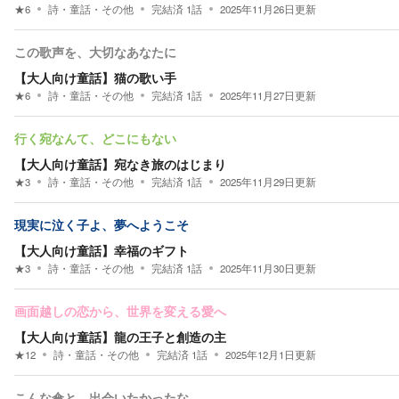
★
6
詩・童話・その他
完結済
1
話
2025年11月26日
更新
この歌声を、大切なあなたに
【大人向け童話】猫の歌い手
★
6
詩・童話・その他
完結済
1
話
2025年11月27日
更新
行く宛なんて、どこにもない
【大人向け童話】宛なき旅のはじまり
★
3
詩・童話・その他
完結済
1
話
2025年11月29日
更新
現実に泣く子よ、夢へようこそ
【大人向け童話】幸福のギフト
★
3
詩・童話・その他
完結済
1
話
2025年11月30日
更新
画面越しの恋から、世界を変える愛へ
【大人向け童話】龍の王子と創造の主
★
12
詩・童話・その他
完結済
1
話
2025年12月1日
更新
こんな傘と、出会いたかったな