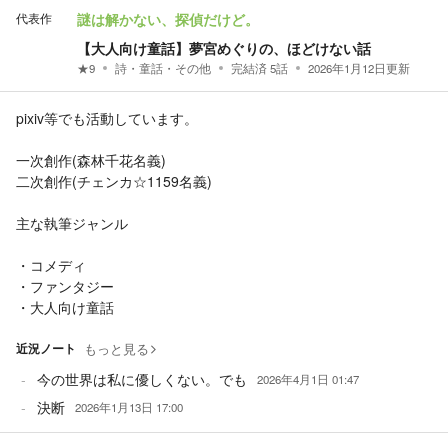
代表作
謎は解かない、探偵だけど。
【大人向け童話】夢宮めぐりの、ほどけない話
★
9
詩・童話・その他
完結済
5
話
2026年1月12日
更新
pixiv等でも活動しています。
一次創作(森林千花名義)
二次創作(チェンカ☆1159名義)
主な執筆ジャンル
・コメディ
・ファンタジー
・大人向け童話
近況ノート
もっと見る
今の世界は私に優しくない。でも
2026年4月1日 01:47
決断
2026年1月13日 17:00