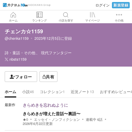
新規登録
ログイン
KADOKAWA Group
ホーム
ランキング
小説を探す
マイページ
その他
チェンカ☆1159
@chenka1159
2023年12月5日
に登録
詩・童話・その他
現代ファンタジー
nbsts1159
フォロー
共有
ホーム
小説
46
コレクション
1
近況ノート
13
おすすめレビュー
最新作
きらめきを忘れぬように
きらめきが増えた昔話〜裏語〜
★
0
エッセイ・ノンフィクション
連載中
6
話
2026年6月22日
更新