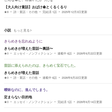
【大人向け童話】おばけ傘とくるくるり
★
8
詩・童話・その他
完結済
1
話
2025年12月3日
更新
小説
もっと見る
きらめきを忘れぬように
きらめきが増えた昔話〜裏語〜
★
0
エッセイ・ノンフィクション
連載中
6
話
2026年6月22日
更新
昔話に添えられたのは、きらめく宝石でした。
きらめきが増えた昔話
★
0
詩・童話・その他
連載中
6
話
2026年6月22日
更新
曖昧なのに、進んでしまう。
定まらない目的地
★
0
エッセイ・ノンフィクション
完結済
1
話
2026年6月14日
更新