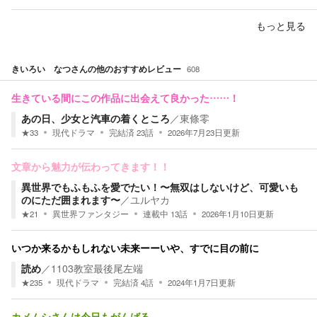
もっと見る
きいろい なつ
さんの他のおすすめレビュー
608
生きている間にこの作品に出会えて良かった……！
あの日、少女と汽車の着くところ
／
東條零
★
33
現代ドラマ
完結済
23
話
2026年7月23日
更新
文章から魅力が伝わってきます！！
異世界でもふもふを愛でたい！〜無双はしないけど、可愛いも
のにただ囲まれます〜
／
ユルヤカ
★
21
異世界ファンタジー
連載中
13
話
2026年1月10日
更新
いつか来るかもしれない未来ーーいや、すでに目の前に
読め
／
1103教室最後尾左端
★
235
現代ドラマ
完結済
4
話
2024年1月7日
更新