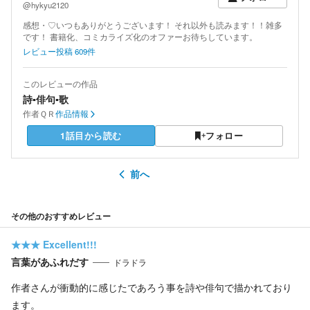
@hykyu2120
感想・♡いつもありがとうございます！ それ以外も読みます！！雑多
です！ 書籍化、コミカライズ化のオファーお待ちしています。
レビュー投稿
609
件
このレビューの作品
詩▪️俳句▪️歌
作者
ＱＲ
作品情報
1話目から読む
フォロー
前へ
その他のおすすめレビュー
★★★
Excellent!!!
言葉があふれだす
ドラドラ
作者さんが衝動的に感じたであろう事を詩や俳句で描かれており
ます。