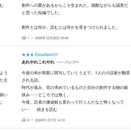
む
創作への愛があるからこそ生まれた、残酷ながらも誠実だ
と思った短編でした。
創作とは何か、読むとは何かを突きつけられました。
1
2025年12月28日 00:46
★★★
Excellent!!!
あれやれこれやれ
バンブー
よう
今後のAIが商業に関与していくうえで、1人の小説家が翻弄
た主
される話。
時代が進み、世の求めているものと自分の創作する物の板
願い
挟み……どころでは無く。
む
今後、読者の価値観も変わって行くんだなと怖くなって
い…
続きを読む
8
2024年1月7日 14:10