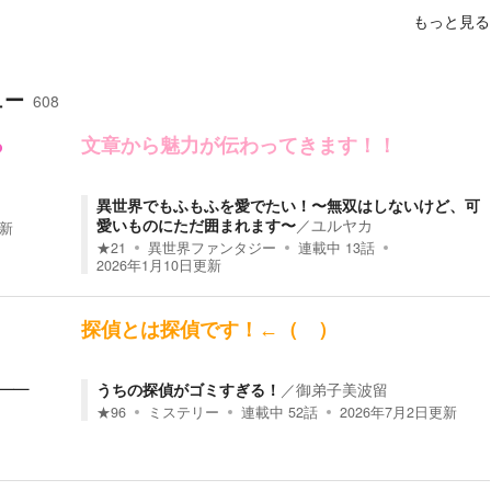
もっと見る
ュー
608
っ
文章から魅力が伝わってきます！！
異世界でもふもふを愛でたい！〜無双はしないけど、可
愛いものにただ囲まれます〜
／
ユルヤカ
新
★
21
異世界ファンタジー
連載中
13
話
2026年1月10日
更新
探偵とは探偵です！←（ ）
——
うちの探偵がゴミすぎる！
／
御弟子美波留
★
96
ミステリー
連載中
52
話
2026年7月2日
更新