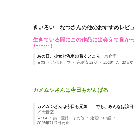
きいろい なつ
さんの他のおすすめレビ
生きている間にこの作品に出会えて良か
た……！
あの日、少女と汽車の着くところ
／
東條零
★
33
現代ドラマ
完結済
23
話
2026年7月23日
更
カメムシさんは今日もがんばる
カメムシさんは今日も元気——でも、みんなは涙目
／
天音空
★
184
詩・童話・その他
連載中
27
話
2026年7月7日
更新