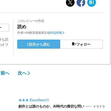
このレビューの作品
読め
ー
作者
1103教室最後尾左端
作品情報
外も読
1話目から読む
フォロー
のオフ
前へ
次へ
★★★
Excellent!!!
創作とは誰のものか、AI時代の痛切な問い
ドラドラ