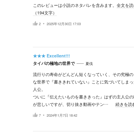
このレビューは小説のネタバレを含みます。
全文を読
（
194
文字）
2
2025年12月30日 17:03
★★★
Excellent!!!
タイパの極地の世界で
夏伐
流行りの寿命がどんどん短くなっていく、その究極の
な世界で『書ききれていない』ことに気づいてしまっ
人公。
ついに『伝えたいものを書ききった』はずの主人公の
が悲しいですが、切り抜き動画やテン…
続きを読
7
2024年1月7日 18:42