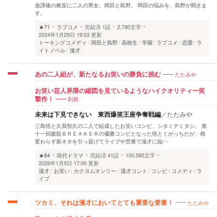
放課後の教室に二人の男女、岡田と島野。 岡田の悩みを、島野が聞きま
す。
★71
ラブコメ
完結済
1話
2,790文字
2024年1月29日 19:03 更新
トーキングコメディ
岡田と島野
高校生
学園
ラブコメ
恋愛
ラ
イトノベル
漫才
たたみや
あの二人組が、新たなるお笑いの勝負に挑む
お笑い芸人界隈の縮図を見ているようなハイクオリティー笑
刹那
撃作！
未来は下見できない 東西爆笑王座争奪戦編
／
たたみや
三島悟と久我智久の二人で結成したお笑いコンビ、シタミデミタシ。 第
十一回腹筋ＢＲＥＡＫＥＲの優勝コンビとなった悟とくがっちだが、相
変わらず新ネタを引っ提げてライブや営業で漫才に臨…
★84
現代ドラマ
完結済
41話
100,585文字
2026年1月5日 17:00 更新
漫才
お笑い
カクヨムオンリー
漫才コント
コンビ
コメディ
ラ
イブ
たたみや
ツカミ、それは漫才においてとても重要な要素！