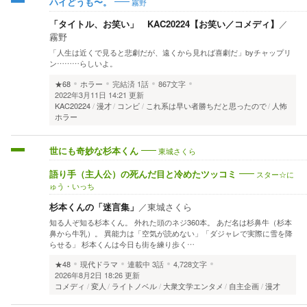
霧野
ハイどうも〜。
「タイトル、お笑い」 KAC20224【お笑い／コメディ】
／
霧野
「人生は近くで見ると悲劇だが、遠くから見れば喜劇だ」byチャップリ
ン………らしいよ。
★68
ホラー
完結済
1話
867文字
2022年3月11日 14:21 更新
KAC20224
漫才
コンビ
これ系は早い者勝ちだと思ったので
人怖
ホラー
東城さくら
世にも奇妙な杉本くん
スター☆に
語り手（主人公）の死んだ目と冷めたツッコミ
ゅう・いっち
杉本くんの「迷言集」
／
東城さくら
知る人ぞ知る杉本くん。 外れた頭のネジ360本。 あだ名は杉鼻牛（杉本
鼻から牛乳）。 異能力は「空気が読めない」「ダジャレで実際に雪を降
らせる」 杉本くんは今日も街を練り歩く…
★48
現代ドラマ
連載中
3話
4,728文字
2026年8月2日 18:26 更新
コメディ
変人
ライトノベル
大衆文学エンタメ
自主企画
漫才