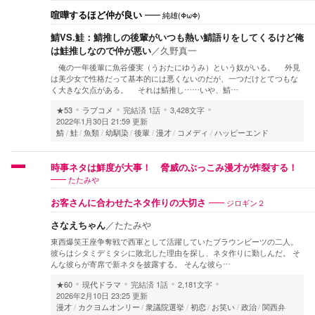
純雄(ΦωΦ)
喧嘩するほど仲が良い
鯖VS.鮭：鯖推しの後輩がいつも熱い鯖語りをしてくるけど俺
は鮭推しなので仲が悪い
／
久野真一
俺の一年後輩に魚谷優実（うおたにゆうみ）という奴がいる。 外見
は美少女で性格だって基本的には悪くないのだが、一つだけとてつもな
く大きな欠点がある。 それは鯖推し……いや、鯖…
★53
ラブコメ
完結済
1話
3,428文字
2022年1月30日 21:59 更新
鯖
鮭
魚類
幼馴染
後輩
漫才
コメディ
ハッピーエンド
時事ネタは鮮度が大事！ 脅威のぶっこみ漫才が炸裂する！
たたみや
ジロギン２
お客さんに合わせたネタ作りの大切さ
さなえちゃん
／
たたみや
東西爆笑王座争奪戦で西軍として活躍していたブラウンビーツの二人。
彼らはシタミデミタシに敗北した理由を探し、ネタ作りに勤しんだ。 そ
んな彼らが寄席で新ネタを披露する。 そんな彼ら…
★60
現代ドラマ
完結済
1話
2,181文字
2026年2月10日 23:25 更新
漫才
カクヨムオンリー
衆議院選挙
初恋
お笑い
政治
関西弁