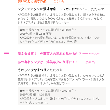
こういち
勢いのある漫才作品
シタミデミタシの漫才考察 ～ツカミについて～
／
たたみや
KAC20254参加作品です。 よろしくお願い致します。 新ネタを考えるに
あたって、新しいツカミをやってみたいと提案するくがっち。 そして、
シタミデミタシは地方営業で新たなツカ…
★91
現代ドラマ
完結済
1話
2,186文字
2025年3月14日 22:48 更新
KAC20254
あの夢を見たのは、これで9回目だった。
漫才
ツカ
ミ
ギャグ
コメディー
カクヨムオンリー
夢
たたみや
新ネタ披露！ 先輩芸人の意地を見せるか？
黒澤 主計
あの有名ソングが、爆笑ネタの宝庫に！！
うれしいひなまつり
／
たたみや
KAC20251参加作品です。 よろしくお願い致します。 ひなまつりの地方
営業でシタミデミタシの先輩芸人であるラブソングバラードが新ネタを
披露する。 長らくネタ作りから逃げてい…
★94
現代ドラマ
完結済
1話
2,021文字
2025年3月3日 14:20 更新
KAC20251
ひなまつり
漫才
ギャグ
コメディ
カクヨムオンリ
ー
うれしいひなまつり