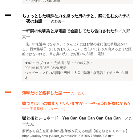
ド
関係性
AI補助利用
ちょっとした特殊な力を持った男の子と、隣に住む女の子の
久野真一
一夜のお話
一軒隣の幼馴染と糸電話で会話してたら告白された件
／
久野
真一
俺、中京近字（なかぎょうきんじ）にはお隣の家に住む幼馴染がい
る。 西大路瑛子（にしおおじえいこ）。窓伝いに行き来出来るような距
離ではないけど、目と鼻の先にはお互いの部屋。 電話…
★97
ラブコメ
完結済
1話
6,294文字
2021年10月23日 23:20 更新
ハッピーエンド
幼馴染
男性主人公
隣家
糸電話
イチャラブ
漫
才
たーたん
薄味だけど飽和した恋
嘘つきは○○の始まりといいますが……やっぱ心を盗むかも？
宝井星砂（スターシァ）
嘘と桜とレモネード—Yes Can Can Can Can Can Can—
／
た
ーたん
薮坂さん自主企画 参加作品 筆致が変える物語【嘘と桜とレモネード】
https://kakuyomu.jp/user_events/2912051597775984028 ◼…