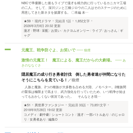
NBCで準優勝した後もライブで漫才を精力的に行っているカニカマ工場
の二人。 そして、深川ジンと三橋ジロウの二人はそのステージのために
用意してきた新ネタを披露する。 〇本編 未…
★59
現代ドラマ
完結済
1話
1,852文字
2026年3月8日 20:32 更新
漫才
野球
采配
お笑い
カクヨムオンリー
ライブ
おっさん
ギ
ャグ
狼煙
元魔王、戦争防ぐよ、お笑いで
あ
激情の元魔王！ 魔王による、魔王だからの大劇場。
きのななぐさ
隠居魔王の成り行き勇者討伐 倒した勇者達が仲間になりた
そうにこちらを見ている！
／
狼煙
人族と魔族、2つの種族が大多数を占める大陸、ノモベター。2種族間
の緊張は極限まで高まり、武力強化を行っていたため、いつ戦争が始ま
ってもおかしくない状況であった。 そんなとき現…
★51
異世界ファンタジー
完結済
33話
73,851文字
2018年9月28日 19:02 更新
コメディ
劇中劇
ショートコント
漫才
一部バトルあり
のじゃロ
リ
女勇者あり
編集O