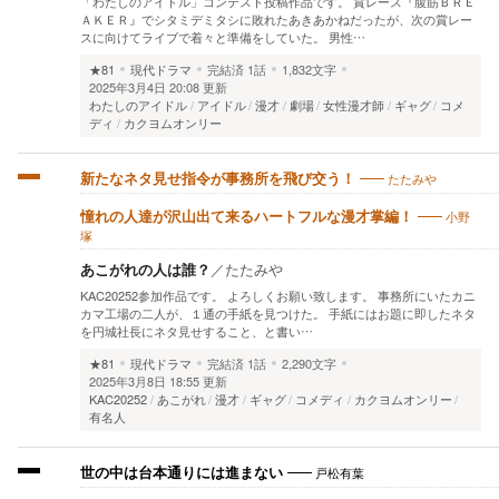
「わたしのアイドル」コンテスト投稿作品です。 賞レース『腹筋ＢＲＥ
ＡＫＥＲ』でシタミデミタシに敗れたあきあかねだったが、次の賞レー
スに向けてライブで着々と準備をしていた。 男性…
★81
現代ドラマ
完結済
1話
1,832文字
2025年3月4日 20:08 更新
わたしのアイドル
アイドル
漫才
劇場
女性漫才師
ギャグ
コメ
ディ
カクヨムオンリー
たたみや
新たなネタ見せ指令が事務所を飛び交う！
小野
憧れの人達が沢山出て来るハートフルな漫才掌編！
塚
あこがれの人は誰？
／
たたみや
KAC20252参加作品です。 よろしくお願い致します。 事務所にいたカニ
カマ工場の二人が、１通の手紙を見つけた。 手紙にはお題に即したネタ
を円城社長にネタ見せすること、と書い…
★81
現代ドラマ
完結済
1話
2,290文字
2025年3月8日 18:55 更新
KAC20252
あこがれ
漫才
ギャグ
コメディ
カクヨムオンリー
有名人
戸松有葉
世の中は台本通りには進まない