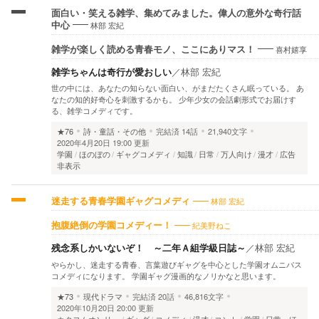
面白い・笑える雑学、集めてみました。偉人の意外な奇行話
林部 宏紀
中心
喜村嬉享
雑学が楽しく読める青春モノ、ここにありマス！
雑学ちゃんは奇行が愛おしい
／
林部 宏紀
世の中には、あなたの知らない面白い、がまだたくさん眠っている。 あ
なたの知的好奇心を刺激するかも。 少年少女の会話劇形式でお届けす
る、雑学コメディです。
★76
詩・童話・その他
完結済
14話
21,940文字
2020年4月20日 19:00 更新
学園
ほのぼの
ギャグコメディ
知識
日常
万人向け
漫才
広告
非表示
林部 宏紀
迷走する青春学園ギャグコメディ
紀美野ねこ
抱腹絶倒の学園コメディー！
残念系しかいないぞ！ ～二年Ａ組学級日誌～
／
林部 宏紀
やらかし、迷走する青春、言葉遊びギャグを中心とした学園オムニバス
コメディになります。 学園ギャグ漫画的なノリかなと思います。
★73
現代ドラマ
完結済
20話
46,816文字
2020年10月20日 20:00 更新