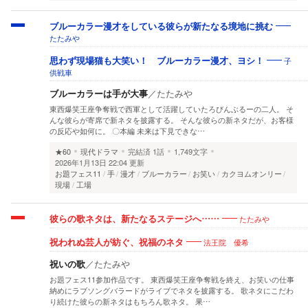
ブルーカラー漫才をしている彼らが新たなる境地に挑む
たたみや
子
思わず現場猫も大笑い！ ブルーカラー漫才、ヨシ！
供戦車
ブルーカラーは手が大事
／
たたみや
東西爆笑王座争奪戦で西軍として活躍していたろびんぶるーの二人。 そ
んな彼らが寄席で新ネタを披露する。 そんな彼らの新ネタだが、お客様
の反応や如何に。 〇本編 未来は下見できな…
★60
現代ドラマ
完結済
1話
1,749文字
2026年1月13日 22:04 更新
お題フェス11
手
漫才
ブルーカラー
お笑い
カクヨムオンリー
現場
工場
たたみや
彼らの歌ネタは、新たなるステージへ……
法王院 優希
祝われぬ芸人が紡ぐ、祝福のネタ
祝いの歌
／
たたみや
お題フェス11参加作品です。 東西爆笑王座争奪戦を終え、お笑いの仕事
納めにラブソングバラードがライブでネタを披露する。 歌ネタにこだわ
り続けた彼らの新ネタはもちろん歌ネタ。 果…