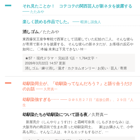
それ見たことか！ コテコテの関西芸人が新ネタを披露する
たたみや
暇潰し請負人
楽しく読める作品でした。
消しゴム
／
たたみや
東西爆笑王座争奪戦で西軍として活躍していた紅鮭の二人。 そんな彼ら
が寄席で新ネタを披露する。 そんな彼らの新ネタだが、お客様の反応や
如何に。 〇本編 未来は下見できない ht…
★57
現代ドラマ
完結済
1話
1,764文字
2026年3月22日 14:57 更新
消しゴム
練り消し
漫才
カクヨムオンリー
お笑い
芸人
寄席
幼馴染同士が、「幼馴染ってなんだろう？」と語り合うだけ
久野真一
のお話
Ｄ＠５月２７日『追放公爵』、２９日『人
幼馴染強すぎる……
生
幼馴染たちが幼馴染について語る夜
／
久野真一
新屋亮介（しんやりょうすけ）と霜崎可奈美（しもざきかなみ）は、
大阪市内の商店街で生まれ育った幼馴染同士。 家はお隣さんで、小中
高も同じ。そんな二人は、キスもエッチもするけど、…