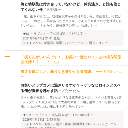
俺と幼馴染は付き合っていないけど、仲良過ぎ、と誰も信じ
てくれない件
／
久野真一
俺、山下和樹には、幼稚園以前からの付き合いな、春山桃という友が
いる。 何かしら馬があったと言うか、とある出来事で仲が急接近した
というか。 ともかく、高校進学の時も、心細いし…
★87
ラブコメ
完結済
3話
7,877文字
2021年6月17日 21:41 更新
ライトノベル
幼馴染
学園
ハッピーエンド
漫才
コンビ
「梶くんがいいんです！」お笑い一途ヒロインとの相方関係
たーたん
は夫婦！？
五月雨ジョニ
漫才を軸にした、曇りなき爽やかな青春譚。
ー
お笑いとラブコメは混ざりますか？～ゲラなヒロインとスベ
る俺が青春を沸かす話～
／
たーたん
スベり倒す先輩と、 笑いたがりな後輩美少女との、 ドタバタ青春×お笑
い×ラブコメ！ 友人の代打で大喜利大会に出場し盛大にスベり散らかす
俺。 もはや死に体の俺に手を差し伸べてく…
★105
ラブコメ
完結済
62話
174,998文字
2026年1月31日 12:43 更新
ライトノベル
お笑い
漫才
青春
関西系ヒロイン
ハッピーエン