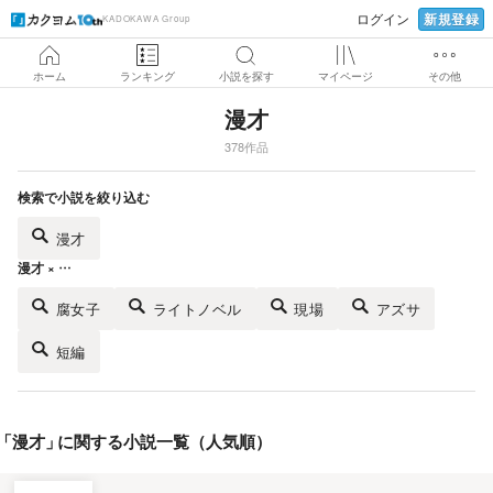
新規登録
ログイン
KADOKAWA Group
ホーム
ランキング
小説を探す
マイページ
その他
漫才
378作品
検索で小説を絞り込む
漫才
漫才 × …
腐女子
ライトノベル
現場
アズサ
短編
「
漫才
」
に関する小説一覧（人気順）