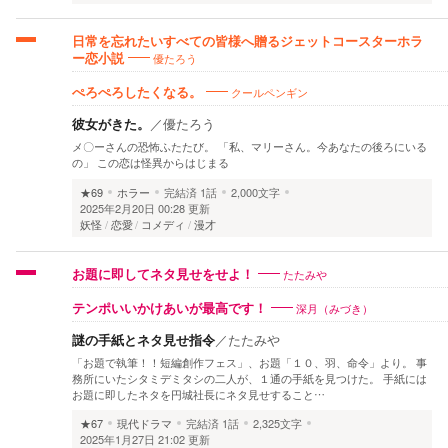
日常を忘れたいすべての皆様へ贈るジェットコースターホラ
優たろう
ー恋小説
クールペンギン
ぺろぺろしたくなる。
彼女がきた。
／
優たろう
メ〇ーさんの恐怖ふたたび。 「私、マリーさん。今あなたの後ろにいる
の」 この恋は怪異からはじまる
★69
ホラー
完結済
1話
2,000文字
2025年2月20日 00:28 更新
妖怪
恋愛
コメディ
漫才
たたみや
お題に即してネタ見せをせよ！
深月（みづき）
テンポいいかけあいが最高です！
謎の手紙とネタ見せ指令
／
たたみや
「お題で執筆！！短編創作フェス」、お題「１０、羽、命令」より。 事
務所にいたシタミデミタシの二人が、１通の手紙を見つけた。 手紙には
お題に即したネタを円城社長にネタ見せすること…
★67
現代ドラマ
完結済
1話
2,325文字
2025年1月27日 21:02 更新