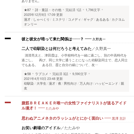
ありません。
★87
詩・童話・その他
完結済
1話
1,796文字
2025年12月9日 17:09 更新
漫才
しゃべくり
ミステリ
コメディ
ギャグ
あるある
カクヨム
オンリー
久野真一
彼と彼女が培って来た関係は……？
二人で幼馴染とは何だろうと考えてみた
／
久野真一
清澄亮太と、津田霞は、小学校時代を一緒に過ごし、別の中高時代を
過ごし。 再び、同じ大学に通うことになった幼馴染同士で、恋人同士
でもある。 ある日、霞と自分の縁について、友…
★58
ラブコメ
完結済
3話
9,590文字
2021年4月10日 23:48 更新
幼馴染
大学生
漫才
夜
男性向け
万人向け
ハッピーエンド
親
友
腹筋ＢＲＥＡＫＥＲ唯一の女性ファイナリストが送るアイド
たたみや
ル漫才！
黒澤 主計
思わぬアニメネタのラッシュがとにかく面白い
お笑い劇場のアイドル
／
たたみや