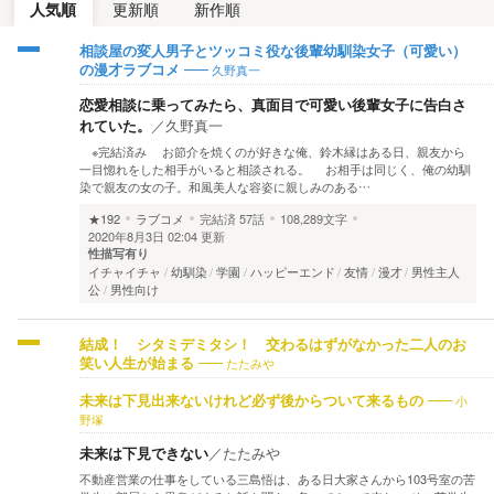
人気順
更新順
新作順
相談屋の変人男子とツッコミ役な後輩幼馴染女子（可愛い）
久野真一
の漫才ラブコメ
恋愛相談に乗ってみたら、真面目で可愛い後輩女子に告白さ
れていた。
／
久野真一
※完結済み お節介を焼くのが好きな俺、鈴木縁はある日、親友から
一目惚れをした相手がいると相談される。 お相手は同じく、俺の幼馴
染で親友の女の子。和風美人な容姿に親しみのある…
★192
ラブコメ
完結済
57話
108,289文字
2020年8月3日 02:04 更新
性描写有り
イチャイチャ
幼馴染
学園
ハッピーエンド
友情
漫才
男性主人
公
男性向け
結成！ シタミデミタシ！ 交わるはずがなかった二人のお
たたみや
笑い人生が始まる
小
未来は下見出来ないけれど必ず後からついて来るもの
野塚
未来は下見できない
／
たたみや
不動産営業の仕事をしている三島悟は、ある日大家さんから103号室の苦