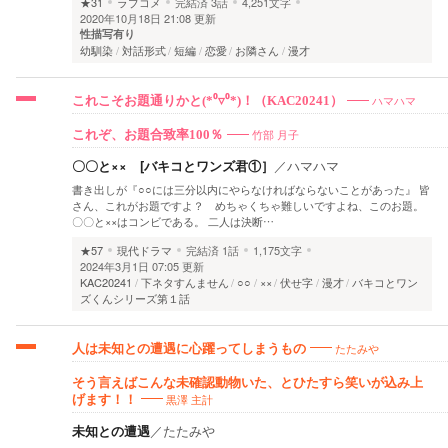
★31
ラブコメ
完結済
3話
4,251文字
2020年10月18日 21:08 更新
性描写有り
幼馴染
対話形式
短編
恋愛
お隣さん
漫才
ハマハマ
これこそお題通りかと(*⁰▿⁰*)！（KAC20241）
竹部 月子
これぞ、お題合致率100％
〇〇と×× [バキコとワンズ君①］
／
ハマハマ
書き出しが『○○には三分以内にやらなければならないことがあった』 皆
さん、これがお題ですよ？ めちゃくちゃ難しいですよね、このお題。
〇〇と××はコンビである。 二人は決断…
★57
現代ドラマ
完結済
1話
1,175文字
2024年3月1日 07:05 更新
KAC20241
下ネタすんません
○○
××
伏せ字
漫才
バキコとワン
ズくんシリーズ第１話
たたみや
人は未知との遭遇に心躍ってしまうもの
そう言えばこんな未確認動物いた、とひたすら笑いが込み上
黒澤 主計
げます！！
未知との遭遇
／
たたみや