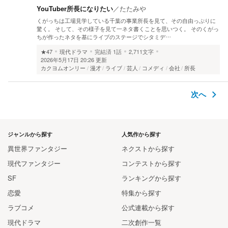
YouTuber所長になりたい
／
たたみや
くがっちは工場見学している千葉の事業所長を見て、その自由っぷりに
驚く。 そして、その様子を見て一ネタ書くことを思いつく。 そのくがっ
ちが作ったネタを基にライブのステージでシタミデ…
★47
現代ドラマ
完結済
1話
2,711文字
2026年5月17日 20:26 更新
カクヨムオンリー
漫才
ライブ
芸人
コメディ
会社
所長
次へ
ジャンルから探す
人気作から探す
異世界ファンタジー
ネクストから探す
現代ファンタジー
コンテストから探す
SF
ランキングから探す
恋愛
特集から探す
ラブコメ
公式連載から探す
現代ドラマ
二次創作一覧