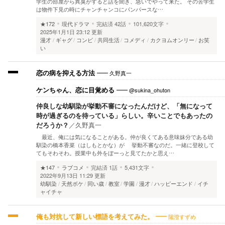
学生の部屋から異臭がすると話を聞き、急いでやって来た。 その苦学生
は物件下見の時にチャンチャンコにパンパースな…
★172
現代ドラマ
完結済
42話
101,620文字
2025年1月1日 23:12 更新
漫才
ギャグ
コンビ
共同生活
コメディ
カクヨムオンリー
お笑
い
久野真一
恋の病を抑える方法
@sukina_ohuton
ケンちゃん、恋に目覚める
仲良しな幼馴染が挙動不審になったんだけど、「無になって
時が過ぎるのを待っている」らしい。辛いことでもあったの
だろうか？
／
久野真一
最近、俺には気になることがある。仲が良くてある意味妹分である幼
馴染の橋本香菜（はしもとかな）が 挙動不審なのだ。一緒に登校して
てもそわそわ。授業中も外をぼーっと見てたかと思え…
★147
ラブコメ
完結済
1話
5,431文字
2022年9月13日 11:29 更新
幼馴染
天然ボケ
同い歳
教室
学園
漫才
ハッピーエンド
イチ
ャイチャ
陽澄すずめ
俺も対抗して新しい標語を考えてみた。