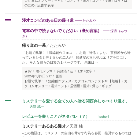
カクヨムオンリー
ギャグ
コメディ
漫才
コント
学園
日常・ほ
のぼの
広告非表示
たたみや
漫才コンビのある日の帰り道
深月（みづ
電車の中で読まないでください（褒め言葉）
き）
帰り道の一幕
／
たたみや
「お題で執筆！！短編創作フェス」、お題「帰る」より。 事務所から帰
っているシタミデミタシの二人が、居酒屋の立ち並ぶエリアを目にし
た。 そんな彼らの日常の１ページです。 未来は…
★87
現代ドラマ
完結済
1話
1,314文字
2025年1月9日 21:11 更新
お題で執筆！！短編創作フェス
カクヨムコンテスト10【短編】
カ
クヨムオンリー
漫才コント
居酒屋
漫才
帰る
ギャグ
ミステリーを愛する全ての人へ贈る関西弁しゃべくり漫才。
天野 純一
tsubori
レビューを書くことがネタバレ（？）
ミステリーあるある漫才
／
天野 純一
※この物語は、ミステリーの自由を脅かす行為を容認・推奨するものでは