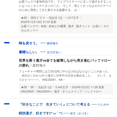
お題フェス11参加作品です。 ライブでステージに立って漫才をすること
になったシタミデミタシの二人。 そして、悟とくがっちはそのステージ
のために用意してきた新ネタを披露する。 お…
★53
現代ドラマ
完結済
1話
1,917文字
2025年12月18日 21:03 更新
お題フェス11
未知
未知との遭遇
漫才
漫才コント
お笑い
カク
ヨムオンリー
真狩海斗
時を戻そう。
太刀川るい
素晴らしい。
世界を救う漫才vs全てを破壊しながら突き進むバッファロー
の群れ
／
真狩海斗
フューチャー岡部には三分以内にやらなければならないことがあった。
自分がこれから行う漫才に日本中の注目を集めること。 そして、も
うひとつ────。 KAC20241、KA…
★55
SF
完結済
1話
5,440文字
2024年3月3日 11:28 更新
KAC20241
KAC20241+
漫才
タイムスリップ
バッファロー
たたみや
『好きなことで 生きていく』について考える
深月（みづき）
軽快漫才、好きです(*´ω｀*)