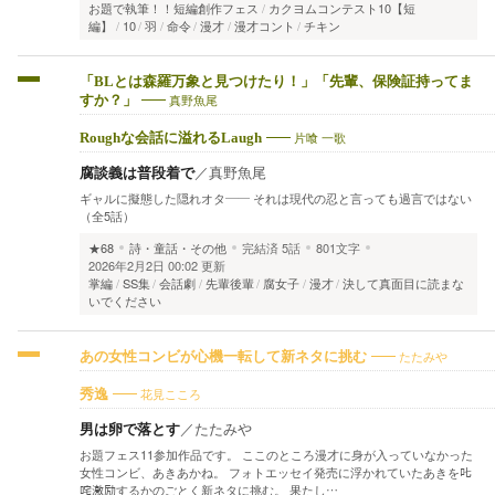
お題で執筆！！短編創作フェス
カクヨムコンテスト10【短
編】
10
羽
命令
漫才
漫才コント
チキン
「BLとは森羅万象と見つけたり！」「先輩、保険証持ってま
真野魚尾
すか？」
片喰 一歌
Roughな会話に溢れるLaugh
腐談義は普段着で
／
真野魚尾
ギャルに擬態した隠れオタ―― それは現代の忍と言っても過言ではない
（全5話）
★68
詩・童話・その他
完結済
5話
801文字
2026年2月2日 00:02 更新
掌編
SS集
会話劇
先輩後輩
腐女子
漫才
決して真面目に読まな
いでください
たたみや
あの女性コンビが心機一転して新ネタに挑む
花見こころ
秀逸
男は卵で落とす
／
たたみや
お題フェス11参加作品です。 ここのところ漫才に身が入っていなかった
女性コンビ、あきあかね。 フォトエッセイ発売に浮かれていたあきを𠮟
咤激励するかのごとく新ネタに挑む。 果たし…