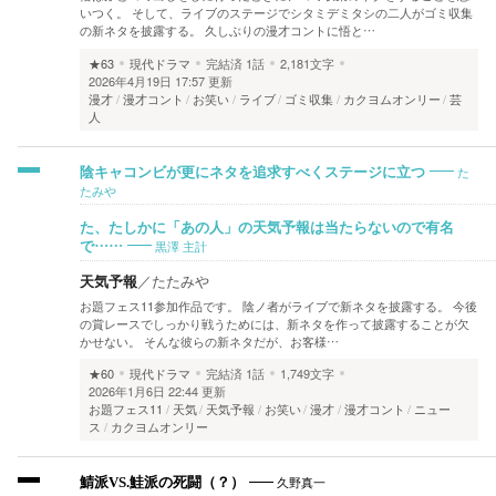
いつく。 そして、ライブのステージでシタミデミタシの二人がゴミ収集
の新ネタを披露する。 久しぶりの漫才コントに悟と…
★63
現代ドラマ
完結済
1話
2,181文字
2026年4月19日 17:57 更新
漫才
漫才コント
お笑い
ライブ
ゴミ収集
カクヨムオンリー
芸
人
た
陰キャコンビが更にネタを追求すべくステージに立つ
たみや
た、たしかに「あの人」の天気予報は当たらないので有名
黒澤 主計
で……
天気予報
／
たたみや
お題フェス11参加作品です。 陰ノ者がライブで新ネタを披露する。 今後
の賞レースでしっかり戦うためには、新ネタを作って披露することが欠
かせない。 そんな彼らの新ネタだが、お客様…
★60
現代ドラマ
完結済
1話
1,749文字
2026年1月6日 22:44 更新
お題フェス11
天気
天気予報
お笑い
漫才
漫才コント
ニュー
ス
カクヨムオンリー
久野真一
鯖派VS.鮭派の死闘（？）