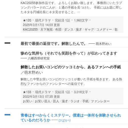
KAC20255参加作品です。 よろしくお願い致します。 事務所にいたラブ
ソングバラードの二人が、１通の手紙を見つけた。 手紙にはお題に即し
たネタを円城社長にネタ見せすること、…
★120
現代ドラマ
完結済
1話
1,960文字
2025年3月17日 14:03 更新
KAC20255
天下無双
布団
ダンス
漫才
ギャグ
コメディー
歌
萌木野めい
最初で最後の返信です。解散したんで。
惨めな気持ち（それでも笑顔を作って）が伝わってきます
八幡西県研究室
解散したお笑いコンビのツッコミから、あるファンへの手紙
／
萌木野めい
解散した中堅お笑いコンビのツッコミが書いた手紙を覗きます。 ある熱
烈なファンからのファンレターへの返信です。
★133
現代ドラマ
完結済
1話
3,018文字
2022年3月13日 07:35 更新
お笑い
お笑い芸人
芸人
漫才
ラジオ
手紙
ファンレター
青春はすべからくミステリー。僕達は一体何を体験させられ
ひばかり
ているのだろうか