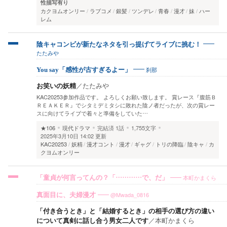
性描写有り
カクヨムオンリー
ラブコメ
銀髪
ツンデレ
青春
漫才
妹
ハー
レム
陰キャコンビが新たなネタを引っ提げてライブに挑む！
たたみや
刹那
You say「感性が古すぎるよー」
お笑いの妖精
／
たたみや
KAC20253参加作品です。 よろしくお願い致します。 賞レース『腹筋Ｂ
ＲＥＡＫＥＲ』でシタミデミタシに敗れた陰ノ者だったが、次の賞レー
スに向けてライブで着々と準備をしていた…
★106
現代ドラマ
完結済
1話
1,755文字
2025年3月10日 14:02 更新
KAC20253
妖精
漫才コント
漫才
ギャグ
トリの降臨
陰キャ
カ
クヨムオンリー
本町かまくら
「童貞が何言ってんの？「…………で、だ」
@Mwada_0816
真面目に、夫婦漫才
「付き合うとき」と「結婚するとき」の相手の選び方の違い
について真剣に話し合う男女二人です
／
本町かまくら