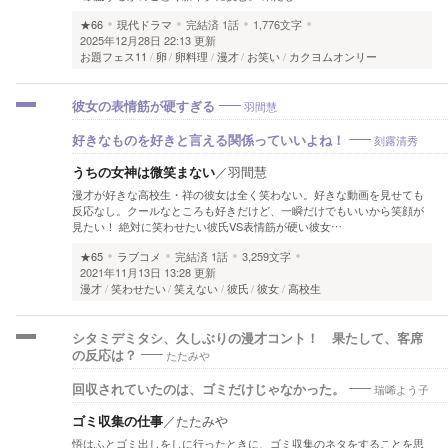
★66
現代ドラマ
完結済
1話
1,776文字
2025年12月28日 22:13 更新
お題フェス11
卵
卵料理
漫才
お笑い
カクヨムオンリー
羽間慧
彼女の表情筋が硬すぎる
刻露清秀
好きなものを好きと言える関係っていいよね！
うちの女神は微笑まない
／
羽間慧
漫才が好きな高校生・祥の彼女は全く笑わない。好きな動画を見せても
反応なし。クールなところも好きだけど、一瞬だけでもいいから笑顔が
見たい！ 絶対に笑わせたい彼氏VS表情筋が硬い彼女…
★65
ラブコメ
完結済
1話
3,259文字
2021年11月13日 13:28 更新
漫才
笑わせたい
笑えない
彼氏
彼女
高校生
シタミデミタシ、久しぶりの漫才コント！ 果たして、客席
たたみや
の反応は？
瑞唏よう子
回収されていたのは、ゴミだけじゃなかった。
ゴミ収集の仕事
／
たたみや
悟はふとゴミ出しをしに行ったときに、ゴミ収集のネタをすることを思