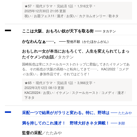
★57
現代ドラマ
完結済
1話
1,516文字
2025年12月30日 21:05 更新
祝い
お題フェス11
漫才
お笑い
カクヨムオンリー
歌ネタ
タカテン
ここは大阪、おもろい奴が天下を取る街
堅他不願（かたほかふがん）
かなわんなぁ……。
おもしれー女が本当におもろくて、人生を変えられてしまっ
たイケメンのお話
／
タカテン
国崎拓也は常にスクールカーストのトップに君臨してきたイケメンであ
る。 その拓也が大阪の高校へと転向してきて……。 KAC2022「コメデ
ィ/お笑い」参加作品です。それではどうぞ！
★65
現代ドラマ
完結済
1話
3,966文字
2022年3月12日 08:13 更新
KAC20224
お笑い
イケメン
スクールカースト
コメディ
漫才
下ネタ
たたみや
采配一つで結果がガラリと変わる。特に、野球は
刹那
満を持してのこれ漫才！ 野球大好きネタ満載！
監督の采配
／
たたみや