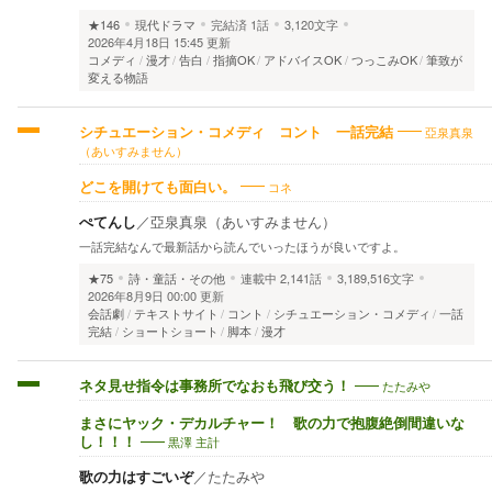
★146
現代ドラマ
完結済
1話
3,120文字
2026年4月18日 15:45 更新
コメディ
漫才
告白
指摘OK
アドバイスOK
つっこみOK
筆致が
変える物語
亞泉真泉
シチュエーション・コメディ コント 一話完結
（あいすみません）
コネ
どこを開けても面白い。
ぺてんし
／
亞泉真泉（あいすみません）
一話完結なんで最新話から読んでいったほうが良いですよ。
★75
詩・童話・その他
連載中
2,141話
3,189,516文字
2026年8月9日 00:00 更新
会話劇
テキストサイト
コント
シチュエーション・コメディ
一話
完結
ショートショート
脚本
漫才
たたみや
ネタ見せ指令は事務所でなおも飛び交う！
まさにヤック・デカルチャー！ 歌の力で抱腹絶倒間違いな
黒澤 主計
し！！！
歌の力はすごいぞ
／
たたみや