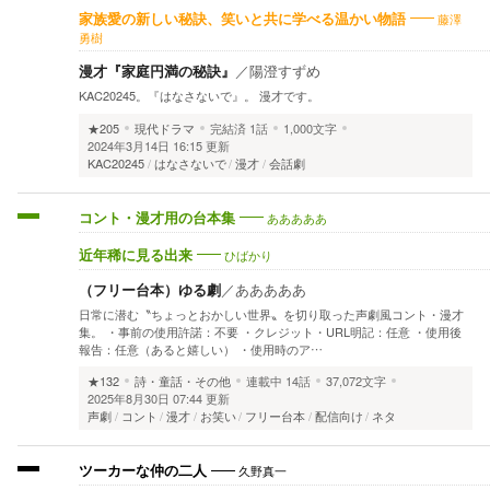
藤澤
家族愛の新しい秘訣、笑いと共に学べる温かい物語
勇樹
漫才『家庭円満の秘訣』
／
陽澄すずめ
KAC20245。『はなさないで』。 漫才です。
★205
現代ドラマ
完結済
1話
1,000文字
2024年3月14日 16:15 更新
KAC20245
はなさないで
漫才
会話劇
あああああ
コント・漫才用の台本集
ひばかり
近年稀に見る出来
（フリー台本）ゆる劇
／
あああああ
日常に潜む〝ちょっとおかしい世界〟を切り取った声劇風コント・漫才
集。 ・事前の使用許諾：不要 ・クレジット・URL明記：任意 ・使用後
報告：任意（あると嬉しい） ・使用時のア…
★132
詩・童話・その他
連載中
14話
37,072文字
2025年8月30日 07:44 更新
声劇
コント
漫才
お笑い
フリー台本
配信向け
ネタ
久野真一
ツーカーな仲の二人