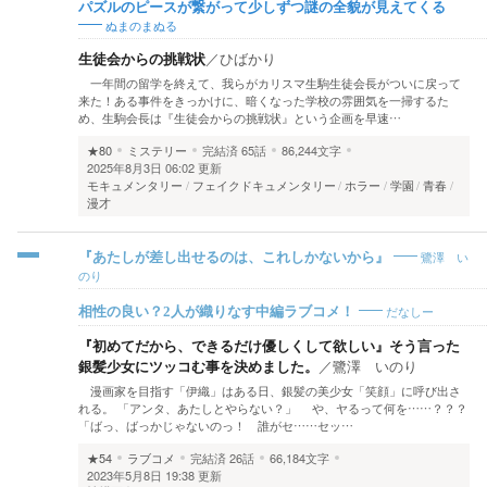
パズルのピースが繋がって少しずつ謎の全貌が見えてくる
ぬまのまぬる
生徒会からの挑戦状
／
ひばかり
一年間の留学を終えて、我らがカリスマ生駒生徒会長がついに戻って
来た！ある事件をきっかけに、暗くなった学校の雰囲気を一掃するた
め、生駒会長は『生徒会からの挑戦状』という企画を早速…
★80
ミステリー
完結済
65話
86,244文字
2025年8月3日 06:02 更新
モキュメンタリー
フェイクドキュメンタリー
ホラー
学園
青春
漫才
鷺澤 い
『あたしが差し出せるのは、これしかないから』
のり
だなしー
相性の良い？2人が織りなす中編ラブコメ！
『初めてだから、できるだけ優しくして欲しい』そう言った
銀髪少女にツッコむ事を決めました。
／
鷺澤 いのり
漫画家を目指す「伊織」はある日、銀髪の美少女「笑顔」に呼び出さ
れる。 「アンタ、あたしとやらない？」 や、ヤるって何を……？？？
「ばっ、ばっかじゃないのっ！ 誰がセ……セッ…
★54
ラブコメ
完結済
26話
66,184文字
2023年5月8日 19:38 更新