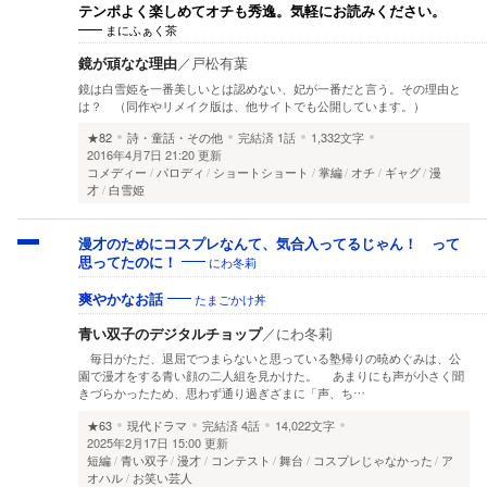
テンポよく楽しめてオチも秀逸。気軽にお読みください。
まにふぁく茶
鏡が頑なな理由
／
戸松有葉
鏡は白雪姫を一番美しいとは認めない、妃が一番だと言う。その理由と
は？ （同作やリメイク版は、他サイトでも公開しています。）
★82
詩・童話・その他
完結済
1話
1,332文字
2016年4月7日 21:20 更新
コメディー
パロディ
ショートショート
掌編
オチ
ギャグ
漫
才
白雪姫
漫才のためにコスプレなんて、気合入ってるじゃん！ って
にわ冬莉
思ってたのに！
たまごかけ丼
爽やかなお話
青い双子のデジタルチョップ
／
にわ冬莉
毎日がただ、退屈でつまらないと思っている塾帰りの暁めぐみは、公
園で漫才をする青い顔の二人組を見かけた。 あまりにも声が小さく聞
きづらかったため、思わず通り過ぎざまに「声、ち…
★63
現代ドラマ
完結済
4話
14,022文字
2025年2月17日 15:00 更新
短編
青い双子
漫才
コンテスト
舞台
コスプレじゃなかった
ア
オハル
お笑い芸人