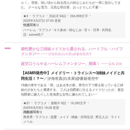
ゃ！」 突然、幼い頃から知る四人の幼なじみたちが一斉に告白してき
た。 クールな雪乃、元気な明日香、おっとりした千夏…
★3
ラブコメ
完結済
94話
264,958文字
2025年3月27日 07:00 更新
性描写有り
ハーレム
ラブコメ
キス多め
幼なじみ
甘々
日常
共同生
活
sonnet3.7
個性豊かな三姉妹メイドから愛される、ハートフル・ハイフ
汐海有真(白木犀)@書籍発売中
ァンタジー
染島 四角
超甘口うらやまハーレムファンタジー、開幕！
【ASMR発売中】メイドリー・トライシス〜3姉妹メイドと共
同生活！？〜
／
汐海有真(白木犀)@書籍発売中
19歳の青年である「僕」はある冬の夜、寒空の下で暖を取っている三姉
妹の少女たちと遭遇する。 三人は伯爵家に仕えるメイドだったが、最近
伯爵家に嫁入りした意地悪な女性に嫌われてしまい…
★21
ラブコメ
連載中
8話
16,290文字
2025年8月9日 19:28 更新
残酷描写有り
異世界
ラブコメ
恋愛
メイド
姉妹
共同生活
男主人公
ライト
ノベル