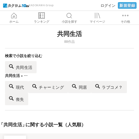
新規登録
ログイン
KADOKAWA Group
ホーム
ランキング
小説を探す
マイページ
その他
共同生活
88作品
検索で小説を絞り込む
共同生活
共同生活 × …
現代
チャーミング
同居
ラブコメ？
喪失
「
共同生活
」
に関する小説一覧（人気順）