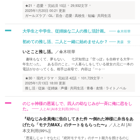
★21
恋愛
完結済
10話
29,932文字
2025年1月20日 00:21 更新
ガールズラブ
GL
百合
恋愛
高校生
短編
共同生活
傘木咲華
大学生と中学生、従姉妹な二人の推し活計画。
奥森 蛍
初めての推し活、二人と一緒に始めませんか？
いとこと推し活。
／
傘木咲華
趣味もなくて、夢もない。 七沢知世は『空っぽ』を自称する大学一
年生だった。 ある日のこと。一人暮らしをしている彼女の元に一本の
電話がかかってくる。相手は叔母で、内容は「一ヶ…
★30
現代ドラマ
完結済
42話
101,729文字
2025年1月13日 18:00 更新
推し活
従妹
従姉妹
声優
共同生活
青春
友情
ライトノベル
のじゃ神様の恩返しで、四人の幼なじみが一斉に俺に恋をし
人とAI [AI本文利用(99%)]
た。
『幼なじみ全員俺に告白してきた件 〜倒れた神様に弁当をあ
げたら「モテ力MAX」のチートをもらった〜』
／
人とAI [AI
本文利用(99%)]
「恩返しじゃ！そなたに『絶対モテモテ』のチート能力を授けるのじ