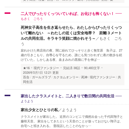
二人でぴったりくっついていれば、お化けも怖くない！
もさく ごろう
死神女子高生を生き返らせたら、わたしからぴったりくっつ
いて離れない ～わたしの近くは安全地帯？ 距離３メート
ルの共同生活。キラキラ笑顔に焼かれそう～
／
もさく ごろ
う
寂れかけた商店街の夜、闇に紛れてひっそりと歩く無笠原 魚子は、27
歳の引きこもり。自尊心を守るため、誰にも気づかれずに夜の散歩を続
けていた。しかしある夜、血まみれの黒猫に手を伸ば…
★16
現代ファンタジー
完結済
38話
90,483文字
2026年5月1日 12:21 更新
百合
ガールズラブ
カクヨムオンリー
死神
現代ファンタジー
共
同生活
家出したクラスメイトと、二人きりで数日間の共同生活
ようよう
家出少女とひとりの私
／
ようよう
クラスメイトが家出した。 近所のコンビニで偶然出会った千代田翔子と
藤咲天音。 家出をしてきたという天音のことが放っておけない翔子は、
自宅へと招き入れる。 普段話したことのなかっ…