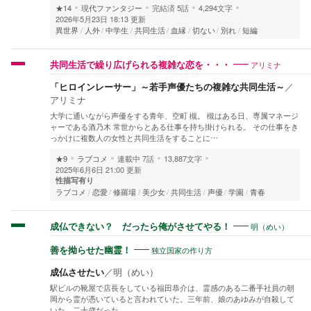
★14
現代ファンタジー
完結済
5話
4,294文字
2026年5月23日 18:13 更新
異世界
人外
中学生
共同生活
血縁
切ない
別れ
短編
アリミナ
共同生活で繰り広げられる複雑な恋を・・・
「ヒロインレーサー」～若手声優たちの複雑な共同生活～
／
アリミナ
大学に通いながら声優をする青年、空町 槻。 槻はある日、専属マネージ
ャーである酒乃木 常世からとある仕事を持ち掛けられる。 その仕事をき
っかけに複数人の女性と共同生活をすることに…
★9
ラブコメ
連載中
7話
13,887文字
2025年6月6日 21:00 更新
性描写有り
ラブコメ
恋愛
修羅場
美少女
共同生活
声優
学園
青春
明（めい）
成仏できない？ だったら俺がさせてやる！
独立国家の作り方
善を拗らせた幽霊！
成仏させたい
／
明（めい）
駅ビルの靴屋で店長をしている福田恭介は、霊感のある二番手社員の朝
岡から霊が憑いていると言われていた。三年前、娘のあゆみが自殺して
いた。二十歳だった。