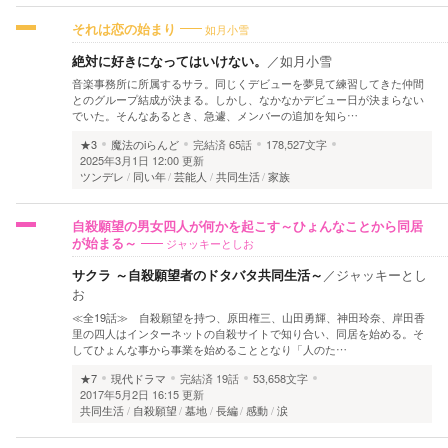
如月小雪
それは恋の始まり
絶対に好きになってはいけない。
／
如月小雪
音楽事務所に所属するサラ。同じくデビューを夢見て練習してきた仲間
とのグループ結成が決まる。しかし、なかなかデビュー日が決まらない
でいた。そんなあるとき、急遽、メンバーの追加を知ら…
★3
魔法のiらんど
完結済
65話
178,527文字
2025年3月1日 12:00 更新
ツンデレ
同い年
芸能人
共同生活
家族
自殺願望の男女四人が何かを起こす～ひょんなことから同居
ジャッキーとしお
が始まる～
サクラ ～自殺願望者のドタバタ共同生活～
／
ジャッキーとし
お
≪全19話≫ 自殺願望を持つ、原田権三、山田勇輝、神田玲奈、岸田香
里の四人はインターネットの自殺サイトで知り合い、同居を始める。そ
してひょんな事から事業を始めることとなり「人のた…
★7
現代ドラマ
完結済
19話
53,658文字
2017年5月2日 16:15 更新
共同生活
自殺願望
墓地
長編
感動
涙