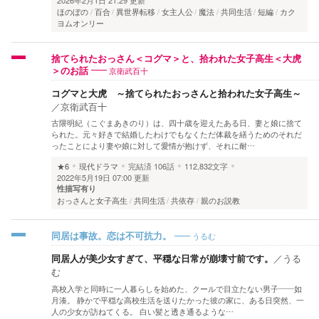
ほのぼの
百合
異世界転移
女主人公
魔法
共同生活
短編
カク
ヨムオンリー
捨てられたおっさん＜コグマ＞と、拾われた女子高生＜大虎
京衛武百十
＞のお話
コグマと大虎 ～捨てられたおっさんと拾われた女子高生～
／
京衛武百十
古隈明紀（こぐまあきのり）は、四十歳を迎えたある日、妻と娘に捨て
られた。元々好きで結婚したわけでもなくただ体裁を繕うためのそれだ
ったことにより妻や娘に対して愛情が抱けず、それに耐…
★6
現代ドラマ
完結済
106話
112,832文字
2022年5月19日 07:00 更新
性描写有り
おっさんと女子高生
共同生活
共依存
親のお説教
うるむ
同居は事故。恋は不可抗力。
同居人が美少女すぎて、平穏な日常が崩壊寸前です。
／
うる
む
高校入学と同時に一人暮らしを始めた、クールで目立たない男子――如
月湊。 静かで平穏な高校生活を送りたかった彼の家に、ある日突然、一
人の少女が訪ねてくる。 白い髪と透き通るような…