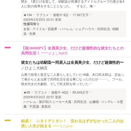
聞き、1度だけ女装して、幼馴染が所属するアイドルグループの美少女4
人に歌の指導をすることとなった。 すると、俺…
★134
ラブコメ
連載中
8話
17,667文字
2023年2月25日 00:31 更新
性描写有り
女装
アイドル
芸能界
ハーレム
シェアハウス
共同生活
幼馴
染
先輩
【祝30000PV】全員美少女、だけど超個性的な彼女たちとの
ひよこ大納言
共同生活！
彼女たちは幼馴染〜同居人は全員美少女、だけど超個性的〜
／
ひよこ大納言
山奥で祖母と貧乏な二人暮らしをしていた16歳、木口旺太郎は、訳あっ
て春からとある家で共同生活を送る事になったのだが―――。 プール、
噴水付きの大豪邸、そして旺太郎を待っていた…
★95
ラブコメ
連載中
46話
85,649文字
2020年9月20日 22:57 更新
ハーレム
第27回スニーカー大賞
共同生活
お嬢様
ツンデレ
小悪
魔
不思議
真面目
結成！ シタミデミタシ！ 交わるはずがなかった二人のお
たたみや
笑い人生が始まる