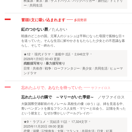
秋葉原
東京
旅
ゲストハウス
バックパッカー
旅行記
ドミトリ
ー
共同生活
多田野昇
冒頭1文に吸い込まれます
紅のつかない唇
／
たんかい
戦後のどこかの国。元軍人のジョシュは平和になった母国で孤独な日々
を送っていた。そんな生活に鮮やかさをもたらした少女との不思議な暮
らし、そして…終わり。
★12
現代ドラマ
連載中
2話
2,646文字
2026年1月9日 00:43 更新
残酷描写有り
暴力描写有り
日常
共依存
戦争
ローファンタジー
美少女
共同生活
ヒューマ
ンドラマ
サファイロス
忘れたふりで、あなたを待っていた
忘れたふりの隣で ～マリーがいた季節～
／
サファイロス
大阪国際空港駅前のモノレール 高校生の優（ゆう）は、姉を見送る中、
青いペンダントを握るフランス人女性・マリーと出会う。 記憶を失った
という彼女と、なぜか懐かしいアールグレイの…
★9
ラブコメ
完結済
11話
17,324文字
2025年11月20日 09:00 更新
恋愛
溺愛
記憶喪失
大阪
フランス
共同生活
日常
紅茶