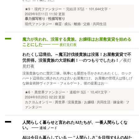
★9
現代ファンタジー
完結済
37話
101,644文字
2023年9月11日 11:32 更新
暴力描写有り
性描写有り
現代ファンタジー
幽霊
成仏
離婚
父娘
共同生活
魔力が失われ、没落する貴族。お嬢様はお屋敷賃貸を始める
夜灯見灯夜
ことにした――
わたくし辺境伯。～魔王討伐後貴族は没落！お屋敷賃貸で不
労所得。没落貴族の大逆転劇！…のつもりでしたわ！
／
夜灯
見灯夜
没落貴族なのに贅沢三昧。執事にも愛想を尽かされたわたくし、ロック
ハート辺境伯に残されたのは古いお屋敷だけ。 お屋敷の管理人は怪しげ
な錬金術師ヴィクター・フォルゲート。彼の提案はお…
★6
異世界ファンタジー
連載中
3話
10,401文字
2024年9月20日 02:22 更新
カクヨムオンリー
異世界
没落貴族
お嬢様
共同生活
錬金術
フ
ァンタジー
人間らしく暮らせと言われたAIたちが、一番人間らしくな
連城 ノード
い。
AIは今日も暮らしている ― “人間らしさ”を目指す4人のAIた