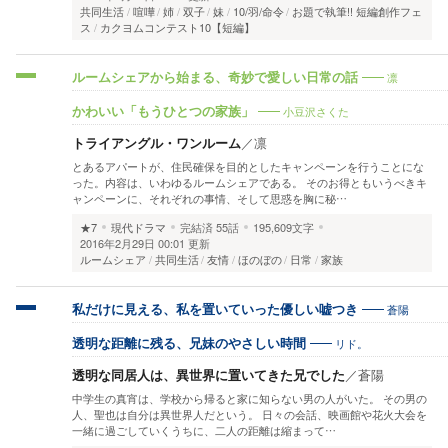
共同生活
喧嘩
姉
双子
妹
10/羽/命令
お題で執筆!! 短編創作フェ
ス
カクヨムコンテスト10【短編】
凛
ルームシェアから始まる、奇妙で愛しい日常の話
小豆沢さくた
かわいい「もうひとつの家族」
トライアングル・ワンルーム
／
凛
とあるアパートが、住民確保を目的としたキャンペーンを行うことにな
った。内容は、いわゆるルームシェアである。 そのお得ともいうべきキ
ャンペーンに、それぞれの事情、そして思惑を胸に秘…
★7
現代ドラマ
完結済
55話
195,609文字
2016年2月29日 00:01 更新
ルームシェア
共同生活
友情
ほのぼの
日常
家族
蒼陽
私だけに見える、私を置いていった優しい嘘つき
リド。
透明な距離に残る、兄妹のやさしい時間
透明な同居人は、異世界に置いてきた兄でした
／
蒼陽
中学生の真宵は、学校から帰ると家に知らない男の人がいた。 その男の
人、聖也は自分は異世界人だという。 日々の会話、映画館や花火大会を
一緒に過ごしていくうちに、二人の距離は縮まって…