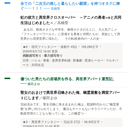
全ての「二次元の推しと暮らしたい願望」を持つオタクに捧
高橋聖
ぐ……！！！
虹の彼方と異世界クロスオーバー ～アニメの勇者+αと共同
生活はじめました～
／
高橋聖
ある日、映画オタクな中学生、春晴カナタのもとに、大人気アニメ
『ファンタジーワールド』に登場する勇者と仲間たちが、突如として異
世界から現実世界に現れた。 その転移者内の一人の女…
★6
現代ファンタジー
連載中
45話
169,286文字
2026年8月7日 16:00 更新
残酷描写有り
暴力描写有り
日常
バトル
青春
逆異世界転移
群像劇
変身ヒーロー
マルチバ
ース
共同生活
傷ついた男たちの居場所を作る、異世界アパート運営記。
篠田まゆ
聖女のおまけで異世界召喚された俺、幽霊屋敷を満室アパー
トにします
／
篠田まゆ
完結済みです。 聖女召喚に巻き込まれた俺は、慰謝料代わりに“幽霊屋
敷”を押し付けられてしまう。 魔法もチートもないサラリーマンだが、不
動産管理のことなら知っている。 この幽霊つ…
★3
異世界ファンタジー
完結済
27話
66,935文字
2026年5月22日 21:00 更新