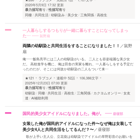
2020年5月9日 17:32 更新
暴力描写有り
性描写有り
同棲
共同生活
幼馴染み
美少女
三角関係
高校生
一人暮らしするつもりが一緒に暮らすことになってしまっ
鼠野扇
た…
両隣の幼馴染と共同生活をすることになりました！！
／
鼠野
扇
俺—―飯島亮平には二人の幼馴染がいる。 二人とも容姿端麗な美少女
だ。 高校進学を機に、俺は田舎の実家を離れ、一人暮らしをする予定だ
ったのだが、そこには何故か幼馴染の二人もついて来…
★121
ラブコメ
連載中
52話
106,386文字
2025年12月23日 07:00 更新
暴力描写有り
性描写有り
幼馴染
同棲
共同生活
高校生
三角関係
カクヨムオンリー
女友
達
AI補助利用
昼寝部
国民的美少女アイドルになりました。俺が。
女装した俺が国民的アイドルになった件〜なぜ俺は女装して
美少女4人と共同生活をしてるんだ？〜
／
昼寝部
歌が上手い主人公、立花葵は幼馴染でアイドルの草野彩音のお願いを