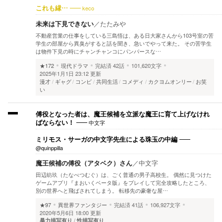
keco
これも縁…
未来は下見できない
／
たたみや
不動産営業の仕事をしている三島悟は、ある日大家さんから103号室の苦
学生の部屋から異臭がすると話を聞き、急いでやって来た。 その苦学生
は物件下見の時にチャンチャンコにパンパースな…
★172
現代ドラマ
完結済
42話
101,620文字
2025年1月1日 23:12 更新
漫才
ギャグ
コンビ
共同生活
コメディ
カクヨムオンリー
お笑
い
傅役となった者は、魔王候補を立派な魔王に育て上げなけれ
中文字
ばならない！
ミリモス・サーガの中文字先生による珠玉の中編
@quinppilla
魔王候補の傅役（アタベク）さん
／
中文字
田辺紡玖（たなべつむぐ）は、ごく普通の男子高校生。 偶然に見つけた
ゲームアプリ『まおいくベータ版』をプレイして完全攻略したところ、
別の世界へと飛ばされてしまう。 転移先の豪奢な屋…
★97
異世界ファンタジー
完結済
41話
106,927文字
2020年5月6日 18:00 更新
暴力描写有り
性描写有り