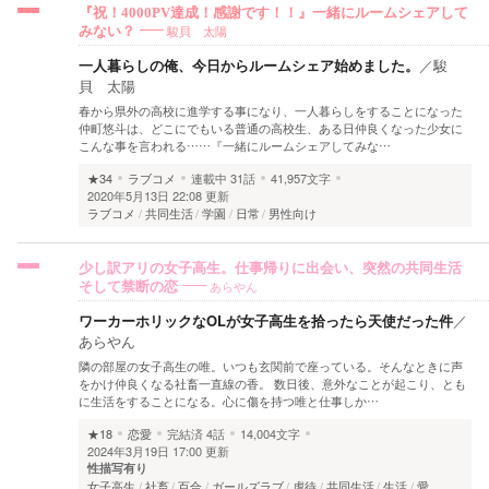
『祝！4000PV達成！感謝です！！』一緒にルームシェアして
駿貝 太陽
みない？
一人暮らしの俺、今日からルームシェア始めました。
／
駿
貝 太陽
春から県外の高校に進学する事になり、一人暮らしをすることになった
仲町悠斗は、どこにでもいる普通の高校生、ある日仲良くなった少女に
こんな事を言われる……『一緒にルームシェアしてみな…
★34
ラブコメ
連載中
31話
41,957文字
2020年5月13日 22:08 更新
ラブコメ
共同生活
学園
日常
男性向け
少し訳アリの女子高生。仕事帰りに出会い、突然の共同生活
あらやん
そして禁断の恋
ワーカーホリックなOLが女子高生を拾ったら天使だった件
／
あらやん
隣の部屋の女子高生の唯。いつも玄関前で座っている。そんなときに声
をかけ仲良くなる社畜一直線の香。 数日後、意外なことが起こり、とも
に生活をすることになる。心に傷を持つ唯と仕事しか…
★18
恋愛
完結済
4話
14,004文字
2024年3月19日 17:00 更新
性描写有り
女子高生
社畜
百合
ガールズラブ
虐待
共同生活
生活
愛