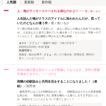
人気順
更新順
新作順
鹿ノ倉いるか
え、俺がラッキースケベされる側なのかよ!?
人生詰んだ俺がクラスのアイドルに拾われたんだが、思って
いたのとなんか違う件
／
鹿ノ倉いるか
クソ親が借金を残して失踪した。 金なし宿なしの俺は人生終了のお知ら
せ。 人生詰んだと途方に暮れていた俺を拾ってくれたのは、学校一のア
イドルにして、超お嬢様と噂される三津山美鞠。 …
★313
ラブコメ
連載中
49話
106,107文字
2025年2月25日 19:00 更新
性描写有り
高校生
拾われ男子
ざまぁ
ポンコツ美少女
共同生活
餌付け
甘々
ハッピーエンド
本作の修正版を別タイトルで投稿しております。本作の更新
鼠野扇
今後ありません。
両隣の幼馴染みと共同生活をすることになりました！（凍
結）
／
鼠野扇
飯島亮平には二人の幼馴染みがいる。 幼馴染みはどちらも容姿端麗
な美少女。 高校進学と共に実家を離れ一人暮らしをする予定だった
が、何故かそこに二人ともついて来てしまい！？ …
★280
ラブコメ
完結済
1話
1,127文字