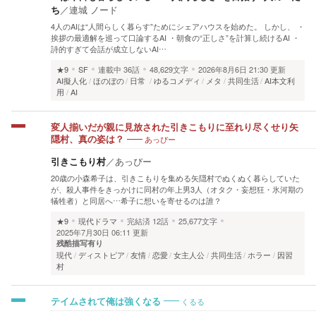
ち
／
連城 ノード
4人のAIは“人間らしく暮らす”ためにシェアハウスを始めた。 しかし、 ・
挨拶の最適解を巡って口論するAI ・朝食の“正しさ”を計算し続けるAI ・
詩的すぎて会話が成立しないAI…
★9
SF
連載中
36話
48,629文字
2026年8月6日 21:30 更新
AI擬人化
ほのぼの
日常
ゆるコメディ
メタ
共同生活
AI本文利
用
AI
変人揃いだが親に見放された引きこもりに至れり尽くせり矢
あっぴー
隠村、真の姿は？
引きこもり村
／
あっぴー
20歳の小森希子は、引きこもりを集める矢隠村でぬくぬく暮らしていた
が、殺人事件をきっかけに同村の年上男3人（オタク・妄想狂・氷河期の
犠牲者）と同居へ…希子に想いを寄せるのは誰？
★9
現代ドラマ
完結済
12話
25,677文字
2025年7月30日 06:11 更新
残酷描写有り
現代
ディストピア
友情
恋愛
女主人公
共同生活
ホラー
因習
村
くるる
テイムされて俺は強くなる