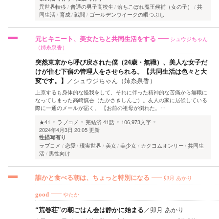
異世界転移
普通の男子高校生
落ちこぼれ魔王候補（女の子）
共
同生活
育成
戦闘
ゴールデンウイークの暇つぶし
シュウジちゃん
元ヒキニート、美女たちと共同生活をする
（姉糸泉香）
突然東京から呼び戻された僕（24歳・無職）、美人な女子だ
けが住む下宿の管理人をさせられる。【共同生活は色々と大
変です。】
／
シュウジちゃん（姉糸泉香）
上京するも身体的な怪我をして、それに伴った精神的な苦痛から無職に
なってしまった高崎慎吾（たかさきしんご）。友人の家に居候している
際に一通のメールが届く。 【お前の祖母が倒れた。…
★41
ラブコメ
完結済
41話
106,973文字
2024年4月3日 20:05 更新
性描写有り
ラブコメ
恋愛
現実世界
美女
美少女
カクヨムオンリー
共同生
活
男性向け
卯月 あかり
誰かと食べる朝は、ちょっと特別になる
やたか
good
“荒巻荘”の朝ごはん会は静かに始まる
／
卯月 あかり