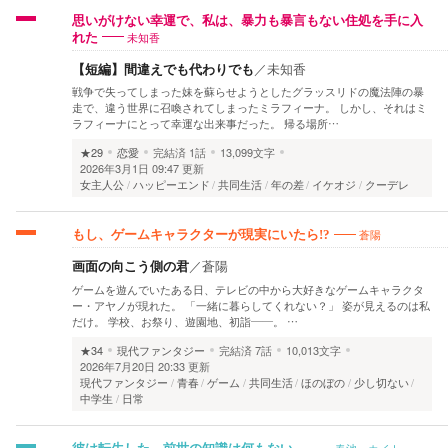
思いがけない幸運で、私は、暴力も暴言もない住処を手に入
未知香
れた
【短編】間違えでも代わりでも
／
未知香
戦争で失ってしまった妹を蘇らせようとしたグラッスリドの魔法陣の暴
走で、違う世界に召喚されてしまったミラフィーナ。 しかし、それはミ
ラフィーナにとって幸運な出来事だった。 帰る場所…
★29
恋愛
完結済
1話
13,099文字
2026年3月1日 09:47 更新
女主人公
ハッピーエンド
共同生活
年の差
イケオジ
クーデレ
蒼陽
もし、ゲームキャラクターが現実にいたら!?
画面の向こう側の君
／
蒼陽
ゲームを遊んでいたある日、テレビの中から大好きなゲームキャラクタ
ー・アヤノが現れた。 「一緒に暮らしてくれない？」 姿が見えるのは私
だけ。 学校、お祭り、遊園地、初詣――。 …
★34
現代ファンタジー
完結済
7話
10,013文字
2026年7月20日 20:33 更新
現代ファンタジー
青春
ゲーム
共同生活
ほのぼの
少し切ない
中学生
日常