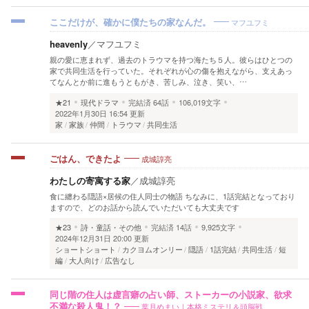
マフユフミ
ここだけが、確かに僕たちの家なんだ。
heavenly
／
マフユフミ
親の愛に恵まれず、過去のトラウマを持つ海たち５人。彼らはひとつの
家で共同生活を行っていた。それぞれが心の傷を抱えながら、支えあっ
てなんとか前に進もうともがき、苦しみ、泣き、笑い、…
★21
現代ドラマ
完結済
64話
106,019文字
2022年1月30日 16:54 更新
家
家族
仲間
トラウマ
共同生活
成城諄亮
ごはん、できたよ
わたしの寄寓する家
／
成城諄亮
食に纏わる隠語×居候の住人同士の物語 ちなみに、1話完結となっており
ますので、どのお話から読んでいただいても大丈夫です
★23
詩・童話・その他
完結済
14話
9,925文字
2024年12月31日 20:00 更新
ショートショート
カクヨムオンリー
隠語
1話完結
共同生活
短
編
大人向け
広告なし
同じ階の住人は虚言癖の占い師、ストーカーの小説家、欲求
葉月めまい｜本格ミステリ＆頭脳戦
不満な殺人鬼！？