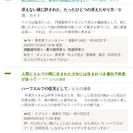
春池 カイト
彼は転生した。前世の知識は何もない。
冴えない彼に許された、たったひとつの冴えたやり方
／
春
池 カイト
ベイズは孤児だった。 円環都市サイオンにて何とか魔術使として、町に
開いたダンジョンで他の冒険者の後について稼ぎを得ていた。 彼に家族
は多い。 それは、ダンジョンの発生時に巻き込…
★16
異世界ファンタジー
連載中
24話
85,625文字
2023年7月22日 19:06 更新
残酷描写有り
暴力描写有り
性描写有り
転生？
ダンジョン
異世界
年上の恋人
聖職者
孤児
共同生活
主人公が冴えないわけではない
人間とエルフの間に生まれた少女には生まれつき遺伝子疾患
えちの瀬亜
があって…
ハーフエルフの従兄として
／
えちの瀬亜
中津川トオルは中学３年生の１月、長いこと音沙汰の無かった伯父の
訃報を聞いて、彼の葬式へと参列する。 その会場にいたのは白く美し
い肌を持ったエルフの女性アルフィリアとその娘であ…
★22
ラブコメ
連載中
73話
99,105文字
2026年8月4日 11:26 更新
SF
だけれども
細けぇことはいわねえ
から安心しろ
ハーフエル
フ
と
共同生活
しながらイチャイチャするだけっすわ！