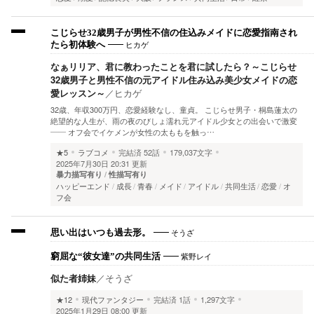
こじらせ32歳男子が男性不信の住込みメイドに恋愛指南され
ヒカゲ
たら初体験へ
なぁリリア、君に教わったことを君に試したら？～こじらせ
32歳男子と男性不信の元アイドル住み込み美少女メイドの恋
愛レッスン～
／
ヒカゲ
32歳、年収300万円、恋愛経験なし、童貞。 こじらせ男子・桐島蓮太の
絶望的な人生が、雨の夜のびしょ濡れ元アイドル少女との出会いで激変
—— オフ会でイケメンが女性の太ももを触っ…
★5
ラブコメ
完結済
52話
179,037文字
2025年7月30日 20:31 更新
暴力描写有り
性描写有り
ハッピーエンド
成長
青春
メイド
アイドル
共同生活
恋愛
オ
フ会
そうざ
思い出はいつも過去形。
紫野レイ
窮屈な“彼女達”の共同生活
似た者姉妹
／
そうざ
★12
現代ファンタジー
完結済
1話
1,297文字
2025年1月29日 08:00 更新