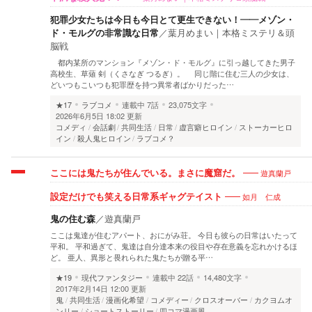
犯罪少女たちは今日も今日とて更生できない！――メゾン・
ド・モルグの非常識な日常
／
葉月めまい｜本格ミステリ＆頭
脳戦
都内某所のマンション『メゾン・ド・モルグ』に引っ越してきた男子
高校生、草薙 剣（くさなぎ つるぎ）。 同じ階に住む三人の少女は、
どいつもこいつも犯罪歴を持つ異常者ばかりだった…
★17
ラブコメ
連載中
7話
23,075文字
2026年6月5日 18:02 更新
コメディ
会話劇
共同生活
日常
虚言癖ヒロイン
ストーカーヒロ
イン
殺人鬼ヒロイン
ラブコメ？
遊真蘭戸
ここには鬼たちが住んでいる。まさに魔窟だ。
如月 仁成
設定だけでも笑える日常系ギャグテイスト
鬼の住む森
／
遊真蘭戸
ここは鬼達が住むアパート、おにがみ荘。 今日も彼らの日常はいたって
平和。 平和過ぎて、鬼達は自分達本来の役目や存在意義を忘れかけるほ
ど。 亜人、異形と畏れられた鬼たちが贈る平…
★19
現代ファンタジー
連載中
22話
14,480文字
2017年2月14日 12:00 更新
鬼
共同生活
漫画化希望
コメディー
クロスオーバー
カクヨムオ
ンリー
ショートストーリー
四コマ漫画風