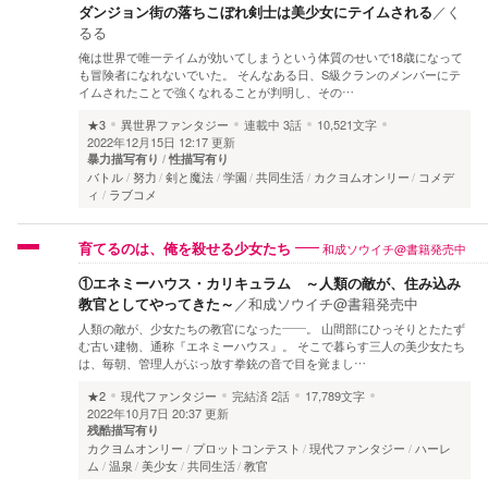
ダンジョン街の落ちこぼれ剣士は美少女にテイムされる
／
く
るる
俺は世界で唯一テイムが効いてしまうという体質のせいで18歳になって
も冒険者になれないでいた。 そんなある日、S級クランのメンバーにテ
イムされたことで強くなれることが判明し、その…
★3
異世界ファンタジー
連載中
3話
10,521文字
2022年12月15日 12:17 更新
暴力描写有り
性描写有り
バトル
努力
剣と魔法
学園
共同生活
カクヨムオンリー
コメデ
ィ
ラブコメ
和成ソウイチ@書籍発売中
育てるのは、俺を殺せる少女たち
①エネミーハウス・カリキュラム ～人類の敵が、住み込み
教官としてやってきた～
／
和成ソウイチ@書籍発売中
人類の敵が、少女たちの教官になった――。 山間部にひっそりとたたず
む古い建物、通称『エネミーハウス』。 そこで暮らす三人の美少女たち
は、毎朝、管理人がぶっ放す拳銃の音で目を覚まし…
★2
現代ファンタジー
完結済
2話
17,789文字
2022年10月7日 20:37 更新
残酷描写有り
カクヨムオンリー
プロットコンテスト
現代ファンタジー
ハーレ
ム
温泉
美少女
共同生活
教官