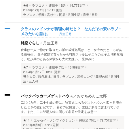
★6
ラブコメ
連載中
19話
19,773文字
2025年12月19日 17:11 更新
ラブコメ
学園
高校生
同居
共同生活
青春
日常
クラスのマドンナが義理の姉だと？ なんだその安いラブコ
丹生壬月
メみたいな話は。
姉恋ぐらし
／
丹生壬月
食事は一人で静かに取りたい派の成瀬拓馬は、どこか冷めたところがあ
る高校生。 父子家庭で育ったから料理スキルはそこらの女子より断然高
く、幼少期のとある体験から大の女嫌い。 昼休みに…
★7
ラブコメ
連載中
7話
13,989文字
2024年1月17日 18:00 更新
男主人公
現代日本
日常
ラブコメ
黒髪ロング
義理の姉
共同生
活
三人称
バックパッカーズゲストハウス
／
おかちめんこ太郎
二〇〇九年、二十七歳の時に、秋葉原にあるゲストハウスへ四ヶ月滞在
したときの旅行記です。 著者の記憶違い、主観が多分に含まれていま
す。また、主に登場人物に関して名前や設定を故意…
★11
エッセイ・ノンフィクション
完結済
70話
72,751文字
2021年8月8日 09:23 更新