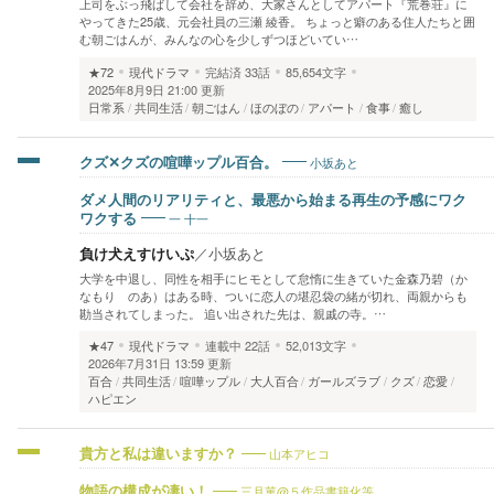
上司をぶっ飛ばして会社を辞め、大家さんとしてアパート『荒巻荘』に
やってきた25歳、元会社員の三瀬 綾香。 ちょっと癖のある住人たちと囲
む朝ごはんが、みんなの心を少しずつほどいてい…
★72
現代ドラマ
完結済
33話
85,654文字
2025年8月9日 21:00 更新
日常系
共同生活
朝ごはん
ほのぼの
アパート
食事
癒し
小坂あと
クズ✕クズの喧嘩ップル百合。
ダメ人間のリアリティと、最悪から始まる再生の予感にワク
一 十一
ワクする
負け犬えすけいぷ
／
小坂あと
大学を中退し、同性を相手にヒモとして怠惰に生きていた金森乃碧（か
なもり のあ）はある時、ついに恋人の堪忍袋の緒が切れ、両親からも
勘当されてしまった。 追い出された先は、親戚の寺。…
★47
現代ドラマ
連載中
22話
52,013文字
2026年7月31日 13:59 更新
百合
共同生活
喧嘩ップル
大人百合
ガールズラブ
クズ
恋愛
ハピエン
山本アヒコ
貴方と私は違いますか？
三月菫@５作品書籍化等
物語の構成が凄い！