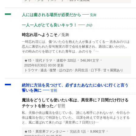
兎舞
人には癒される場所が必要だから
夕砂
一人一人がとても良いキャラ！
時忘れ荘へようこそ
／
兎舞
―時忘れ荘には、傷ついた心を抱えた人が集まってくる― 吉永みのりは
恋人に裏切られた挙句無実の罪で会社を解雇され、路頭に迷いかけた。
その時みのりを助けてくれた青年は、みのりを「…
★15
現代ドラマ
連載中
320話
546,991文字
2025年6月30日 00:00 更新
トラウマ
過去
復讐
ほのぼの
共同生活
口下手
甘々展開あり
絶対に方法を見つけて、必ずまたあなたに会いに行くと言う
甘照
誓いを胸に
魔法をどうしても使いたい私は、異世界に７日間だけ行ける
チケットを拾った
／
甘照
私、天狼小依は魔法を信じている。 誰にも相手にされないが、今日も小
依は魔法を信じて特訓をしていた。 日課を終えて空き地を出ようとする
と、風に運ばれて来たのは『異世界に７日間だけ…
★15
異世界ファンタジー
完結済
1話
9,996文字
2026年2月1日 21:29 更新