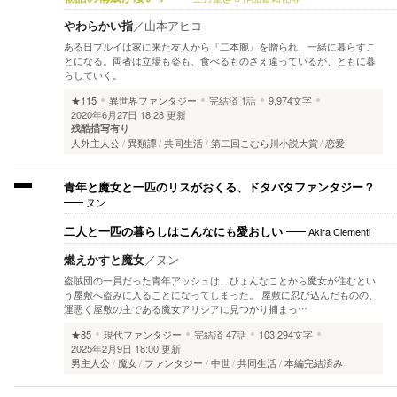
やわらかい指
／
山本アヒコ
ある日プルイは家に来た友人から『二本腕』を贈られ、一緒に暮らすこ
とになる。両者は立場も姿も、食べるものさえ違っているが、ともに暮
らしていく。
★115
異世界ファンタジー
完結済
1話
9,974文字
2020年6月27日 18:28 更新
残酷描写有り
人外主人公
異類譚
共同生活
第二回こむら川小説大賞
恋愛
青年と魔女と一匹のリスがおくる、ドタバタファンタジー？
ヌン
Akira Clementi
二人と一匹の暮らしはこんなにも愛おしい
燃えかすと魔女
／
ヌン
盗賊団の一員だった青年アッシュは、ひょんなことから魔女が住むとい
う屋敷へ盗みに入ることになってしまった。 屋敷に忍び込んだものの、
運悪く屋敷の主である魔女アリシアに見つかり捕まっ…
★85
現代ファンタジー
完結済
47話
103,294文字
2025年2月9日 18:00 更新
男主人公
魔女
ファンタジー
中世
共同生活
本編完結済み