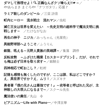
ダマして推理せよ！🔍️ 正義なんざクソ喰らえ!!🫵～
／
🐟あらまき まぐろ🐟『ナツガタリ』応援🚩
ラミア殺しのダンピール
／
三栞 詩音
町内ヒーロー 流水戦士 流れマン
／
虫松
滅亡王女は世界を変えたい ～先史文明の超科学で魔法文明に挑
戦します～
／
たけながなお
再生の神子 ニジカ
／
みっちゃん（光屋尭）
異能野球部へようこそ
／
ふうりん
銀龍、吼える～元野人貴族の英雄譚～
／
集落 調停
反転攻勢 ～ふざけた職業【カスタードプリン】。だが、それで
も俺は必ず日本を取り戻す～
／
銀騎士
四神相応で町おこし？
／
杜村
記憶も感情も無くしたのですが、ここは誰、私はどこですか？
え、異世界ですか？え、ムリ！
／
スズキチ
勇者著『僕の兄さんは最強です！』～劣等者と呼ばれた兄が、主
神殺しの大罪人になるまで～
／
スクール先生
魔法使いの責任
／
丸山 令
ピアニズム—Life with Piano—
／
中澤京華