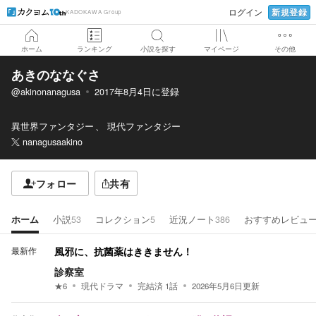
新規登録
ログイン
KADOKAWA Group
ホーム
ランキング
小説を探す
マイページ
その他
あきのななぐさ
@akinonanagusa
2017年8月4日
に登録
異世界ファンタジー
現代ファンタジー
nanagusaakino
フォロー
共有
ホーム
小説
53
コレクション
5
近況ノート
386
おすすめレビュ
最新作
風邪に、抗菌薬はききません！
診察室
★
6
現代ドラマ
完結済
1
話
2026年5月6日
更新