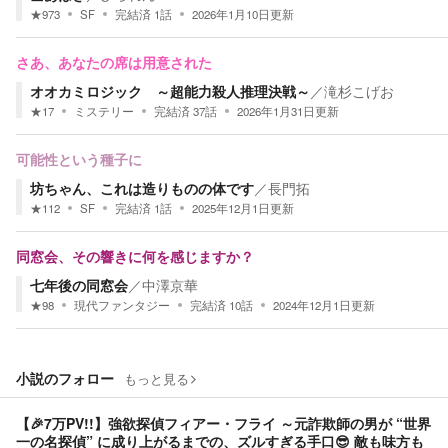
★
973
SF
完結済
1
話
2026年1月10日
更新
さあ、あなたの席は用意された
オオカミロジック ～超能力殺人推理決戦～
／
滝杉こげお
★
17
ミステリー
完結済
37
話
2026年1月31日
更新
可能性という種子に
坊ちゃん、これは造りものの体です
／
長門拓
★
112
SF
完結済
1
話
2025年12月1日
更新
同窓会、その響きに何を感じますか？
七年後の同窓会
／
中澤京華
★
98
現代ファンタジー
完結済
10
話
2024年12月1日
更新
小説のフォロー
もっと見る
【🎉7万PV!!】強欲探偵フィアー・フライ ～元詐欺師の男が “世界
一の名探偵” に成り上がるまでの、ズルすぎる手口😎 敵も味方も