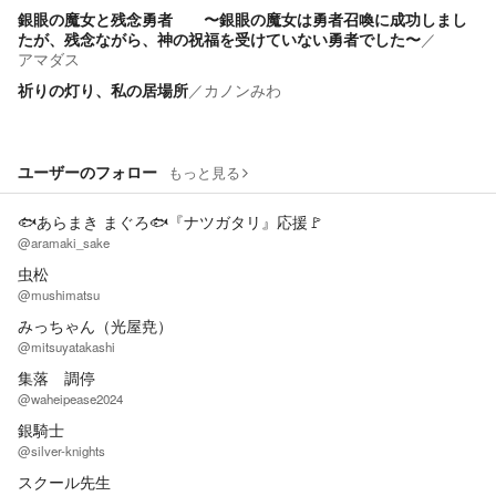
銀眼の魔女と残念勇者 〜銀眼の魔女は勇者召喚に成功しまし
たが、残念ながら、神の祝福を受けていない勇者でした〜
／
アマダス
祈りの灯り、私の居場所
／
カノンみわ
ユーザーのフォロー
もっと見る
🐟あらまき まぐろ🐟『ナツガタリ』応援🚩
@aramaki_sake
虫松
@mushimatsu
みっちゃん（光屋尭）
@mitsuyatakashi
集落 調停
@waheipease2024
銀騎士
@silver-knights
スクール先生