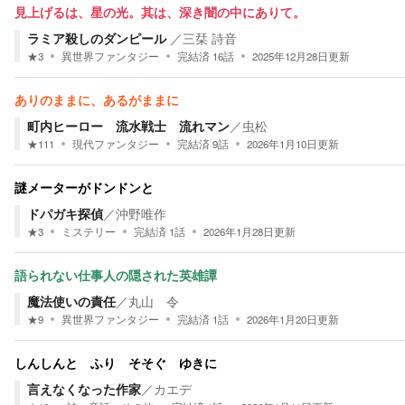
見上げるは、星の光。其は、深き闇の中にありて。
ラミア殺しのダンピール
／
三栞 詩音
★
3
異世界ファンタジー
完結済
16
話
2025年12月28日
更新
ありのままに、あるがままに
町内ヒーロー 流水戦士 流れマン
／
虫松
★
111
現代ファンタジー
完結済
9
話
2026年1月10日
更新
謎メーターがドンドンと
ドパガキ探偵
／
沖野唯作
★
3
ミステリー
完結済
1
話
2026年1月28日
更新
語られない仕事人の隠された英雄譚
魔法使いの責任
／
丸山 令
★
9
異世界ファンタジー
完結済
1
話
2026年1月20日
更新
しんしんと ふり そそぐ ゆきに
言えなくなった作家
／
カエデ