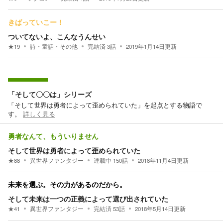
きばっていこー！
ついてないよ、こんなうんせい
★
19
詩・童話・その他
完結済
3
話
2019年1月14日
更新
「そして〇〇は」シリーズ
「そして世界は勇者によって歪められていた」を起点とする物語で
す。
詳しく見る
勇者なんて、もういりません
そして世界は勇者によって歪められていた
★
88
異世界ファンタジー
連載中
150
話
2018年11月4日
更新
未来を選ぶ。その力があるのだから。
そして未来は一つの正義によって選び出されていた
★
41
異世界ファンタジー
完結済
53
話
2018年5月14日
更新