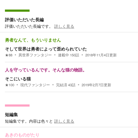
評価いただいた長編
評価いただいた長編です。
詳しく見る
勇者なんて、もういりません
そして世界は勇者によって歪められていた
★
88
異世界ファンタジー
連載中
150
話
2018年11月4日
更新
人を守っているんです。そんな猫の物語。
そこにいる猫
★
100
現代ファンタジー
完結済
43
話
2019年2月7日
更新
短編集
短編集です。内容は色々と
詳しく見る
あきのものがたり