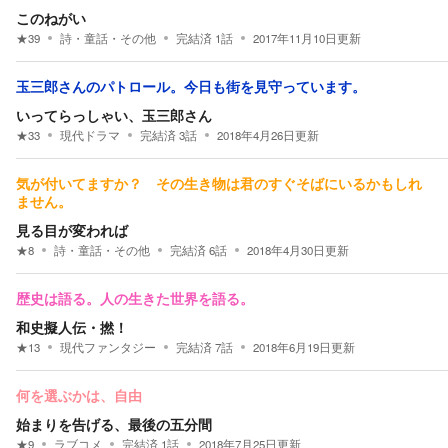
このねがい
★
39
詩・童話・その他
完結済
1
話
2017年11月10日
更新
玉三郎さんのパトロール。今日も街を見守っています。
いってらっしゃい、玉三郎さん
★
33
現代ドラマ
完結済
3
話
2018年4月26日
更新
気が付いてますか？ その生き物は君のすぐそばにいるかもしれ
ません。
見る目が変われば
★
8
詩・童話・その他
完結済
6
話
2018年4月30日
更新
歴史は語る。人の生きた世界を語る。
和史擬人伝・撚！
★
13
現代ファンタジー
完結済
7
話
2018年6月19日
更新
何を選ぶかは、自由
始まりを告げる、最後の五分間
★
9
ラブコメ
完結済
1
話
2018年7月25日
更新