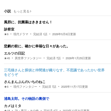
小説
もっと見る
風邪に、抗菌薬はききません！
診察室
★
6
現代ドラマ
完結済
1
話
2026年5月6日
更新
悲劇の前に、確かに幸福な日々があった。
エルツの日記
★
45
異世界ファンタジー
完結済
7
話
2026年1月25日
更新
三毛猫さんと探偵と仲間達が織りなす、不思議であったかい世界
をどうぞ
さんまんぶんのいちのねこ
★
6
現代ファンタジー
完結済
7
話
2025年11月17日
更新
浦島太郎。その物語の裏側で
カメはミタ
★
18
詩・童話・その他
完結済
4
話
2023年12月31日
更新