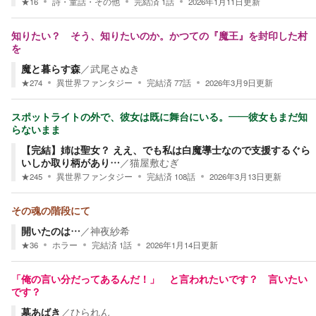
★
16
詩・童話・その他
完結済
1
話
2026年1月11日
更新
知りたい？ そう、知りたいのか。かつての『魔王』を封印した村
を
魔と暮らす森
／
武尾さぬき
★
274
異世界ファンタジー
完結済
77
話
2026年3月9日
更新
スポットライトの外で、彼女は既に舞台にいる。――彼女もまだ知
らないまま
【完結】姉は聖女？ ええ、でも私は白魔導士なので支援するぐら
いしか取り柄があり…
／
猫屋敷むぎ
★
245
異世界ファンタジー
完結済
108
話
2026年3月13日
更新
その魂の階段にて
開いたのは…
／
神夜紗希
★
36
ホラー
完結済
1
話
2026年1月14日
更新
「俺の言い分だってあるんだ！」 と言われたいです？ 言いたい
です？
墓あばき
／
ひられん