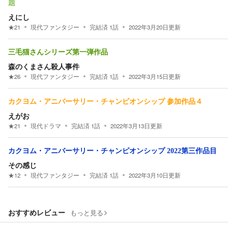
題
えにし
★
21
現代ファンタジー
完結済
1
話
2022年3月20日
更新
三毛猫さんシリーズ第一弾作品
森のくまさん殺人事件
★
26
現代ファンタジー
完結済
1
話
2022年3月15日
更新
カクヨム・アニバーサリー・チャンピオンシップ 参加作品４
えがお
★
21
現代ドラマ
完結済
1
話
2022年3月13日
更新
カクヨム・アニバーサリー・チャンピオンシップ 2022第三作品目
その感じ
★
12
現代ファンタジー
完結済
1
話
2022年3月10日
更新
おすすめレビュー
もっと見る