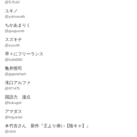
@S-Kuld
ユキノ
@yukinovelk
ちかあまりく
@guuguunet
スズキチ
@suzu34
早々にフリーランス
@hulk6550
亀井惺司
@gigantshark
滝口アルファ
@971475
国語力 漫点
@kokugo0
アマダス
@kojyarasi
🎍竹吉さん 新作『王より偉い【陰キャ】』
@nikiti