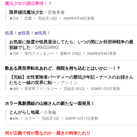
魔法少女の婚活事情！？
限界婚活魔法少女
／
音無來春
★
318
恋愛
完結済
12
話
2025年8月29日
更新
怪異！✖️怪異！✖️怪異！
お気楽に除霊や怪異退治してたら、いつの間にか対邪神戦争の最
前線でした
／
SANGSANG
★
728
現代ファンタジー
連載中
379
話
2026年8月8日
更新
数ある異世界転生あれど、病院を持ち込むとはいかに…！？
【完結】女性冒険者パーティーの愛玩少年記～ナースのお姉さん
たちと一緒の世界に転…
／
アンミン
★
583
異世界ファンタジー
完結済
201
話
2026年1月2日
更新
ホラー風新撰組の山南さんの新たな一面発見！
とんがらし地蔵
／
小海倫
★
636
ホラー
完結済
1
話
2025年12月17日
更新
何が正義で何が悪なのか…裁きの時来たれり