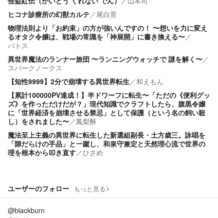
怪盗紅伝（かいとう くれない でん）
／
山本司
ヒコナ診療所の幻獣カルテ
／
尾白景
物理法則より「お約束」の方が強いんですの！ 〜想いを力に変え
るオタク令嬢は、戦場の常識を「神展開」に書き換える〜
／
パトス
異世界魔法のランナー旅団 〜ランニングウォッチで 謎を解く〜
／
スパークノークス
【知性9999】2分で崩壊する異世界転生
／
和えもん
【累計100000PV達成！】半ドワーフに転生〜「ただの《便利グッ
ズ》を作っただけだが？」現代知識でクラフトしたら、腹黒令嬢
に「世界経済を崩壊させる禁忌」として保護（という名の飼い殺
し）をされました〜
／
鳳梨酥
魔法至上主義の異世界に転生した新選組副長・土方歳三。詠唱を
「隙だらけの手品」と一蹴し、和泉守兼定と天然理心流で世界の
理を根本から叩き直す
／
ひさめ
ユーザーのフォロー
もっと見る
@blackburn