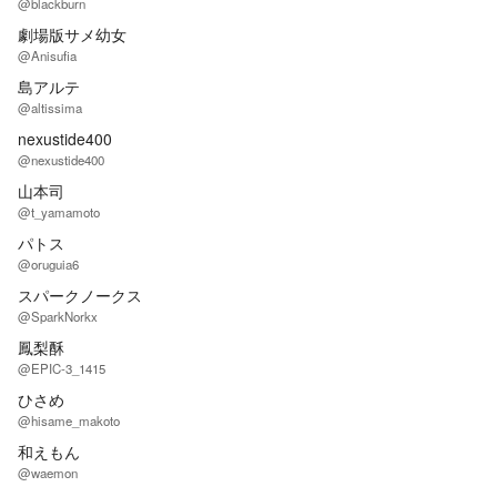
@blackburn
劇場版サメ幼女
@Anisufia
島アルテ
@altissima
nexustide400
@nexustide400
山本司
@t_yamamoto
パトス
@oruguia6
スパークノークス
@SparkNorkx
鳳梨酥
@EPIC-3_1415
ひさめ
@hisame_makoto
和えもん
@waemon