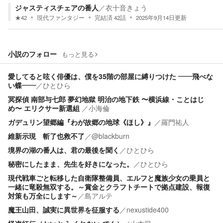
ジャスティスチェアの番人
／
衣十音きょう
★
42
現代ファンタジー
完結済
42
話
2025年9月14日
更新
小説のフォロー
もっと見る
愛してると呟く俳優は、僕を35階の部屋に縛りつけた ——飛べな
い蝶——
／
ひとひら
冥探偵 南部与七郎 夢幻地獄 明治の地下鉄 〜横浜線・ことはじ
め〜 エリクサー新選組
／
小海倫
ガデュリン望郷編『わが故郷の地球《ほし》』
／
羅門祐人
維新示現 斬了也救不了
／
@blackburn
境界の湖の番人は、君の最後を聞く
／
ひとひら
秘密にしたまま、先生を好きになった。
／
ひとひら
現代戦車ごと転移した自衛隊整備員、エルフと魔族少女の乗員と
一緒に竜殺無双する。～賞金とクラフトチートで拠点建設、報復
対策も万全にします～
／
島アルテ
魔王山田、誠実に異世界を征服する
／
nexustide400