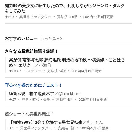
知力99の美少女に転生したので、孔明しながらジャンヌ・ダルク
をしてみた
★
219
異世界ファンタジー
完結済
628
話
2025年11月8日
更新
おすすめレビュー
もっと見る
さらなる新選組物語り爆誕！
冥探偵 南部与七郎 夢幻地獄 明治の地下鉄 〜横浜線・ことはじ
め〜 エリク…
／
小海倫
★
333
ミステリー
完結済
14
話
2026年4月19日
更新
守るべき者のためにチェスト！
維新示現 斬了也救不了
／
@blackburn
★
27
歴史・時代・伝奇
連載中
5
話
2026年8月1日
更新
超ショートな異世界転生！
【知性9999】2分で崩壊する異世界転生
／
和えもん
★
9
異世界ファンタジー
完結済
1
話
2026年5月7日
更新