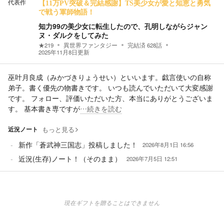
代表作
【11万PV突破＆完結感謝】TS美少女が愛と知恵と勇気
で戦う軍師物語！
知力99の美少女に転生したので、孔明しながらジャン
ヌ・ダルクをしてみた
★
219
異世界ファンタジー
完結済
628
話
2025年11月8日
更新
巫叶月良成（みかづきりょうせい）といいます。戯言使いの自称
弟子。書く優先の物書きです。 いつも読んでいただいて大変感謝
です。 フォロー、評価いただいた方、本当にありがとうございま
す。 基本書き専ですが
…続きを読む
近況ノート
もっと見る
新作「蒼武神三国志」投稿しました！
2026年8月1日 16:56
近況(生存)ノート！（そのまま）
2026年7月5日 12:51
現在ギフトを贈ることはできません