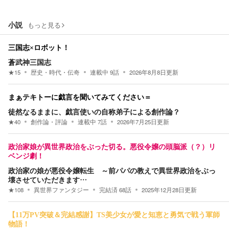
小説
もっと見る
三国志×ロボット！
蒼武神三国志
★
15
歴史・時代・伝奇
連載中
9
話
2026年8月8日
更新
まぁテキトーに戯言を聞いてみてください＝
徒然なるままに、戯言使いの自称弟子による創作論？
★
40
創作論・評論
連載中
7
話
2026年7月25日
更新
政治家娘が異世界政治をぶった切る。悪役令嬢の頭脳派（？）リ
ベンジ劇！
政治家の娘が悪役令嬢転生 ～前パパの教えで異世界政治をぶっ
壊させていただきます…
★
108
異世界ファンタジー
完結済
68
話
2025年12月28日
更新
【11万PV突破＆完結感謝】TS美少女が愛と知恵と勇気で戦う軍師
物語！