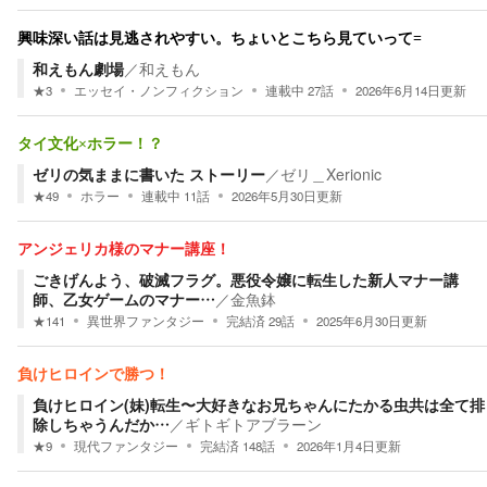
興味深い話は見逃されやすい。ちょいとこちら見ていって=
和えもん劇場
／
和えもん
★
3
エッセイ・ノンフィクション
連載中
27
話
2026年6月14日
更新
タイ文化×ホラー！？
ゼリの気ままに書いた ストーリー
／
ゼリ＿Xerionic
★
49
ホラー
連載中
11
話
2026年5月30日
更新
アンジェリカ様のマナー講座！
ごきげんよう、破滅フラグ。悪役令嬢に転生した新人マナー講
師、乙女ゲームのマナー…
／
金魚鉢
★
141
異世界ファンタジー
完結済
29
話
2025年6月30日
更新
負けヒロインで勝つ！
負けヒロイン(妹)転生〜大好きなお兄ちゃんにたかる虫共は全て排
除しちゃうんだか…
／
ギトギトアブラーン
★
9
現代ファンタジー
完結済
148
話
2026年1月4日
更新