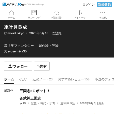
新規登録
ログイン
KADOKAWA Group
ホーム
ランキング
小説を探す
マイページ
その他
巫叶月良成
@mikadukiryo
2025年5月18日
に登録
異世界ファンタジー
創作論・評論
ryoseimika35
フォロー
共有
ホーム
小説
4
近況ノート
23
おすすめレビュー
158
小説のフォ
最新作
三国志×ロボット！
蒼武神三国志
★
15
歴史・時代・伝奇
連載中
9
話
2026年8月8日
更新