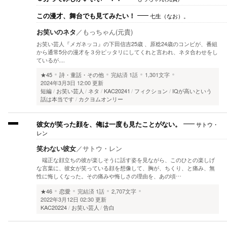
七生（なお）。
この漫才、舞台でも見てみたい！
お笑いのネタ
／
もっちゃん(元貴)
お笑い芸人『メガネッコ』の下田信吉25歳 、原稔24歳のコンビが、番組
から通常5分の漫才を３分ピッタリにしてくれと言われ、ネタ合わせをし
ているが‥‥
★45
詩・童話・その他
完結済
1話
1,301文字
2024年3月3日 12:00 更新
短編
お笑い芸人
ネタ
KAC20241
フィクション
IQが高いという
話は本当です
カクヨムオンリー
サトウ・
彼女が笑った顔を、俺は一度も見たことがない。
レン
笑わない彼女
／
サトウ・レン
端正な顔立ちの彼が楽しそうに話す姿を見ながら、このひとの楽しげ
な言葉に、彼女が笑っている顔を想像して、胸が、ちくり、と痛み、無
性に悔しくなった。その痛みや悔しさの理由を、あの頃…
★46
恋愛
完結済
1話
2,707文字
2022年3月12日 02:30 更新
KAC20224
お笑い芸人
告白