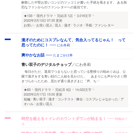
解散した中堅お笑いコンビのツッコミが書いた手紙を覗きます。 ある熱
烈なファンからのファンレターへの返信です。
★133
現代ドラマ
完結済
1話
3,018文字
2022年3月13日 07:35 更新
お笑い
お笑い芸人
芸人
漫才
ラジオ
手紙
ファンレター
漫才のためにコスプレなんて、気合入ってるじゃん！ って
にわ冬莉
思ってたのに！
たまごかけ丼
爽やかなお話
青い双子のデジタルチョップ
／
にわ冬莉
毎日がただ、退屈でつまらないと思っている塾帰りの暁めぐみは、公
園で漫才をする青い顔の二人組を見かけた。 あまりにも声が小さく聞
きづらかったため、思わず通り過ぎざまに「声、ち…
★63
現代ドラマ
完結済
4話
14,022文字
2025年2月17日 15:00 更新
短編
青い双子
漫才
コンテスト
舞台
コスプレじゃなかった
ア
オハル
お笑い芸人
時輪めぐ
時空を超えるトイレのカウントダウンが始まる！
る