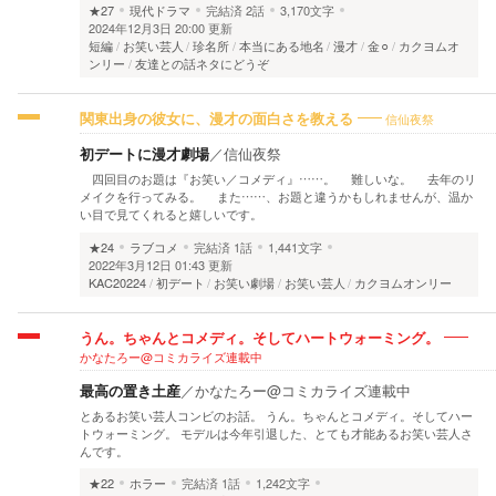
★27
現代ドラマ
完結済
2話
3,170文字
2024年12月3日 20:00 更新
短編
お笑い芸人
珍名所
本当にある地名
漫才
金⚪︎
カクヨムオ
ンリー
友達との話ネタにどうぞ
信仙夜祭
関東出身の彼女に、漫才の面白さを教える
初デートに漫才劇場
／
信仙夜祭
四回目のお題は『お笑い／コメディ』……。 難しいな。 去年のリ
メイクを行ってみる。 また……、お題と違うかもしれませんが、温か
い目で見てくれると嬉しいです。
★24
ラブコメ
完結済
1話
1,441文字
2022年3月12日 01:43 更新
KAC20224
初デート
お笑い劇場
お笑い芸人
カクヨムオンリー
うん。ちゃんとコメディ。そしてハートウォーミング。
かなたろー@コミカライズ連載中
最高の置き土産
／
かなたろー@コミカライズ連載中
とあるお笑い芸人コンビのお話。 うん。ちゃんとコメディ。そしてハー
トウォーミング。 モデルは今年引退した、とても才能あるお笑い芸人さ
んです。
★22
ホラー
完結済
1話
1,242文字