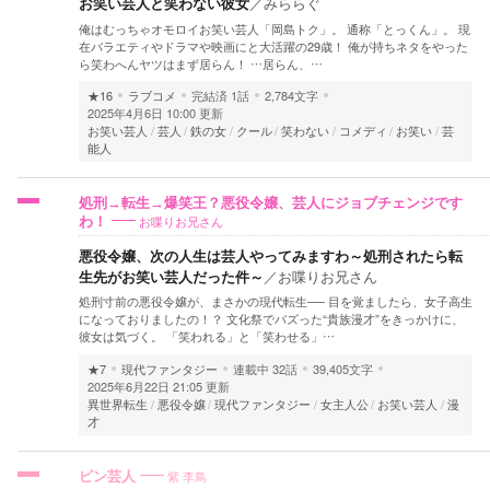
お笑い芸人と笑わない彼女
／
みららぐ
俺はむっちゃオモロイお笑い芸人「岡島トク」。 通称「とっくん」。 現
在バラエティやドラマや映画にと大活躍の29歳！ 俺が持ちネタをやった
ら笑わへんヤツはまず居らん！ …居らん、…
★16
ラブコメ
完結済
1話
2,784文字
2025年4月6日 10:00 更新
お笑い芸人
芸人
鉄の女
クール
笑わない
コメディ
お笑い
芸
能人
処刑→転生→爆笑王？悪役令嬢、芸人にジョブチェンジです
お喋りお兄さん
わ！
悪役令嬢、次の人生は芸人やってみますわ～処刑されたら転
生先がお笑い芸人だった件～
／
お喋りお兄さん
処刑寸前の悪役令嬢が、まさかの現代転生── 目を覚ましたら、女子高生
になっておりましたの！？ 文化祭でバズった“貴族漫才”をきっかけに、
彼女は気づく。 「笑われる」と「笑わせる」…
★7
現代ファンタジー
連載中
32話
39,405文字
2025年6月22日 21:05 更新
異世界転生
悪役令嬢
現代ファンタジー
女主人公
お笑い芸人
漫
才
紫 李鳥
ピン芸人