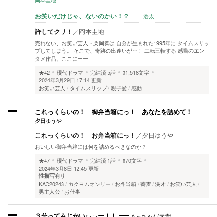
岡本圭地
浩太
お笑いだけじゃ、ないのかい！？
許してクリ！
／
岡本圭地
売れない、お笑い芸人・栗岡翼は 自分が生まれた1995年に タイムスリッ
プしてしまう。 そこで、奇跡の出逢いが…！ 二転三転する 感動のエン
タメ作品、ここにーー
★42
現代ドラマ
完結済
5話
31,518文字
2024年3月29日 17:14 更新
お笑い芸人
タイムスリップ
親子愛
感動
これっくらいの！ 御弁当箱にっ！ あなたを詰めて！
夕日ゆうや
これっくらいの！ お弁当箱にっ！
／
夕日ゆうや
おいしい御弁当箱には何を詰めるべきなのか？
★47
現代ドラマ
完結済
1話
870文字
2024年3月8日 12:45 更新
性描写有り
KAC20243
カクヨムオンリー
お弁当箱
蕎麦
漫才
お笑い芸人
男主人公
お仕事
もっちゃん(元貴)
３分ってみじかいぃぃー！！