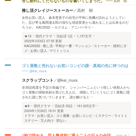
高村 樹
苦し紛れにくだらないものを書いてしまった。
推し活クレイジーストーカー
／
高村 樹
女性お笑い芸人、倉本恵美子の自宅の平和に危機が訪れようとしてい
た。忍び寄る風間浦太郎の強引な現状変更から逃れることは出来るのだ
ろうか。 KAC2022 ～カクヨム・アニバーサリ…
★13
現代ドラマ
完結済
1話
1,157文字
2022年3月6日 07:35 更新
KAC20222
推し活
平和が一番
マンション
ストーカー
絶対にダ
メ
お笑い芸人
マリトッツォ
ゴミ屋敷と売れないお笑いコンビの謎…真相の先に待つのは
@kei_mura
スクラップコント
／
@kei_mura
全30話程度を予定の長編です。 シャンパーニュという怪しい依頼人から
ゴミ屋敷の掃除依頼を受けた主人公。 掃除していくうちにゴミ屋敷に隠
された謎に気づいていきます。 謎が解けると…
★8
現代ドラマ
完結済
30話
161,605文字
2024年1月26日 16:31 更新
ドラマ
お笑い芸人
ゴミ屋敷
お笑いコンビ
ミステリー
ライトミ
ステリー
万人向け
切ない
そこ
5秒で読める、芸人養成所に通う二人の日々の会話。