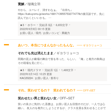
寛解
／
瑠璃立羽
やから、ユーレイ、消すわなぁ。 『出待ち』
https://kakuyomu.jp/works/16817139557532774778の後日談です。先に
読んでおくといいかも。 …
★3
ホラー
完結済
3話
6,653文字
2022年9月9日 00:15 更新
お笑い芸人
現代
お笑いコンビ
異能力
ギヨラリョーコ
あいつ、本当につまんなかったもんな。
それでも光は消えたまま
／
ギヨラリョーコ
同期の芸人が劇場の舞台で首を吊った、らしい。「俺」と相方の秋島は
その現場を見に行く。
★3
現代ドラマ
完結済
1話
1,469文字
2022年3月14日 10:25 更新
KAC20224
お笑い芸人
首吊り
OFF=SET
それ、笑わせてるの？ 笑われてるの？
笑わせたい男と笑わない女
／
OFF=SET
笑いの良さに気付いた吾妻は、お笑い芸人を目指すのだが、一人では心
細い。 友人のを相方にしようとするが、クラス全員を笑わせることがで