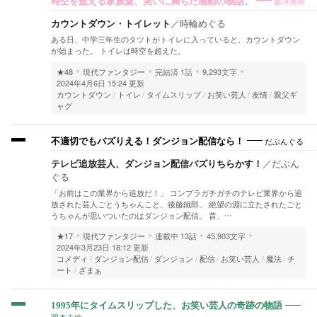
藤澤勇樹
時空を超える家族愛、笑いに満ちた感動の物語。
カウントダウン・トイレット
／
時輪めぐる
ある日、中学三年生のタツトがトイレに入っていると、カウントダウン
が始まった。 トイレは時空を超えた。
★48
現代ファンタジー
完結済
1話
9,293文字
2024年4月6日 15:24 更新
カウントダウン
トイレ
タイムスリップ
お笑い芸人
友情
親父ギ
ャグ
だぶんぐる
不適切でもバズりえる！ダンジョン配信なら！
テレビ追放芸人、ダンジョン配信バズりちらかす！
／
だぶん
ぐる
「お前はこの業界から追放だ！」 コンプラガチガチのテレビ業界から追
放された芸人ごとうちゃんこと、後藤鐵郎。 絶望の淵に立たされたごと
うちゃんが思いついたのはダンジョン配信。 昔、…
★17
現代ファンタジー
連載中
13話
45,903文字
2024年3月23日 18:12 更新
コメディ
ダンジョン配信
ダンジョン
配信
お笑い芸人
魔法
チ
ート
ざまぁ
1995年にタイムスリップした、お笑い芸人の奇跡の物語