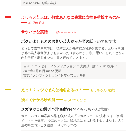
KAC20224
お笑い芸人
よしもと芸人は、何故あんなに先輩に女性を斡旋するのか
めでめで汰
@noname555
サツバツな実話
ボクがよしもとのお笑い芸人だった頃の話
／
めでめで汰
どうして吉本興業では「後輩芸人が先輩に女性を斡旋する」という構図
が他の芸人事務所よりも多かったりするのか、等。 思い出したことなん
かを考察を混じえつつ、書き連ねていきます。
★23
エッセイ・ノンフィクション
完結済
3話
7,720文字
2024年1月10日 00:33 更新
実話
ノンフィクション
お笑い芸人
考察
もっちゃん(元貴)
えっ！？マジでそんな地名あるの？
みらいつりびと
漫才でわかる珍名所
メガネッコの漫才〜珍名所ver〜
／
もっちゃん(元貴)
カクヨムコン10応募作品 お笑い芸人「メガネッコ」の漫才 ライブ会場
で、ネタを披露。 今回のネタは、珍地名にまつわるネタ。 2人は、大学
生の時にコンビを結成。 メガネッコの…