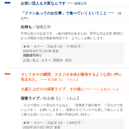
瑠璃立羽
お笑い芸人も大変なんです
（休
「ファンあってのお仕事」で食べていくということ
止中）
出待ち
／
瑠璃立羽
不幸な芸人のお話です。 ※血の描写があるため、苦手な方は注意 第5回こ
むら川朗読小説大賞参加作品です、よろしくお願いします。
★32
ホラー
完結済
1話
4,785文字
2022年8月7日 22:09 更新
残酷描写有り
お笑い芸人
ホラー
関西弁
現代
そしてオチの瞬間、スタジオ全体が爆発するような笑い声に
杜右腕【と・うわん】
包まれた。
五色ひいらぎ
大盛り上がりの深夜ライブ、その後に――
深夜ライブ
／
杜右腕【と・うわん】
「ただで貸せって言われてもねえ」 「営業終了後の夜中、一日だけで良
いんです！ お願いします！」 深夜のライブハウスを貸して欲しいと言
う新人お笑いコンビに、代表の平坂は渋い顔をし…
★32
ホラー
完結済
1話
1,949文字
2022年3月13日 09:27 更新