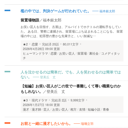
福本銀太郎
檻の中では、判決ゲームが行われていた。
留置場物語
／
福本銀太郎
お笑い芸人を目指す、古屋は、アルバイトでホテトルの運転手をしてい
た。 ある日、警察に逮捕され、留置場にぶち込まれることになる。 留置
場の中には、犯罪歴の豊かな先輩方と、いい加減な…
★2
恋愛
完結済
20話
80,011文字
2026年4月28日 09:00 更新
ヒューマンドラマ
恋愛
お笑い芸人
留置場
裏社会
コメディタッ
チ
人を泣かせるのは簡単だ。でも、人を笑わせるのは簡単では
登美丘 丈
ない。
【短編】お笑い芸人がこの世で一番難しくて尊い職業なのか
もしれない。
／
登美丘 丈
★3
現代ドラマ
完結済
2話
9,999文字
2026年1月27日 18:00 更新
漫才
漫才師
芸人
お笑い芸人
相方
友情
短編小説
青春
瑠璃立羽
お前と一緒に漫才したいから。