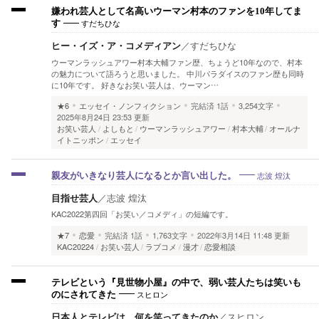
嫌われ芸人として名高いウーマン村本のファンを10年してま
すだちひな
す
ヒー・イズ・ア・コメディアン
／
すだちひな
ウーマンラッシュアワー村本大輔ファン歴、ちょうど10年なので、村本
の魅力について語ろうと思いました。 中川パラダイスのファン歴も同時
に10年です。 好きなお笑い芸人は、ウーマン…
★6
エッセイ・ノンフィクション
完結済
1話
3,254文字
2025年8月24日 23:53 更新
お笑い芸人
よしもと
ウーマンラッシュアワー
村本大輔
オールナ
イトニッポン
エッセイ
志波 煌汰
親友がいきなり芸人になるとか言い出した。
目指せ芸人
／
志波 煌汰
KAC2022第四回「お笑い／コメディ」の短編です。
★7
恋愛
完結済
1話
1,763文字
2022年3月14日 11:48 更新
KAC20224
お笑い芸人
ラブコメ
漫才
恋愛相談
テレビという『見世物小屋』の中で、弱い芸人たちは笑いも
スヒロン
のにされてきた
日本人とテレビは、何を笑ってきたのか
／
スヒロン