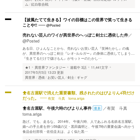
ム
紅白歌合戦
【波風たてて生きる】ワイの目標はこの世界で笑って生きる
@Posted
ことや!!
売れない芸人のワイが異世界のへっぽこ剣士に憑依した件
／
@Posted
ある日、ひょんなことから、売れないお笑い芸人『笑神たかし』の魂
が、異世界のへっぽこ剣士『レオ･ルルガー』の身体に憑依してしまう‥‥
『生きてるだけで儲けもん』がモットーのたかし…
★1
異世界ファンタジー
連載中
3話
11,441文字
2017年5月5日 13:23 更新
異世界
憑依
お笑い芸人
剣士
ギャグ
🐥名古屋駅で消えた重要書類、残されたのはぴよりん4羽だけ
有賀 斗真 toma.ariga
だった。
🐥名古屋駅、午後六時のぴよりん事件
／
有賀 斗真
最新
toma.ariga
急げ。でも、走るな。 2014年。 午後六時、人であふれる名鉄名古屋駅。
娘への手土産を持つ59歳の父・黒田義明と、午後7時の重要会議へ向かう
食品会社部長・佐伯圭太は、よく似た黒…