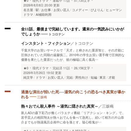
★0
現代ドラマ
連載中
17話
57,135文字
2026年8月8日 20:00 更新
名古屋
駅
お仕事
お笑い芸人
コメディー
ぴよりん
ヒューマン
ドラマ
AI補助利用
全11話、最後まで完結しています。週末の一気読みにいかが
トコロテン
でしょうか
インスタント・フィクション
／
トコロテン
千葉大学のお笑いサークルで「天才」と称された栗原智と、その才能に
圧倒されていた同期の遠藤慎二。2010年の学生お笑い選手権で圧倒的な
優勝を果たした栗原だったが、彼の極端に高く孤高…
★0
現代ドラマ
完結済
11話
26,156文字
2026年3月26日 19:02 更新
純文学
ドラマ
お笑い芸人
完結
男性向け
短編
東京
才能
過激な演出が招いた死──湯気の向こうの恐るべき真実が暴か
三坂鳴
れる
熱々おでん殺人事件 ～湯気に隠された真実～
／
三坂鳴
新人ADの森下彩乃が働くバラエティ番組「リアクション・キング」で、
若手芸人の相田翔太が熱々おでんを食べて急死し、続いて相方の片山恭
介までもが熱湯風呂企画中に命を落とす。疑心暗鬼が…
★1
ミステリー
完結済
7話
8,353文字