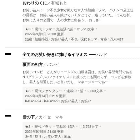
おわりのくに
／
有城もと
お笑い芸人ミーツ不良少女が織りなす人情短編ドラマ。 パチンコ店主任
の尾張は、お笑い芸人を続けていくかどうか、迷っていた。 そんな折、
お気に入りの公園で一人の少女に出会う。 おっさ…
★3
現代ドラマ
完結済
5話
21,723文字
2022年9月5日 23:00 更新
短編
短編小説
お笑い芸人
不良
現代ドラマ
青春
万人向け
バンビ
全てのお笑い好きに捧げるイヤミス
覆面の相方
／
バンビ
お笑いコンビ とんがりコーンズの山根省吾は、お笑い界登竜門である
N-1グランプリのファイナリストに残ったにも関わらず、コンビを解散
し、芸人を引退したいと言いだし、マネージャーであ…
★3
現代ファンタジー
連載中
1話
2,603文字
2022年3月14日 21:15 更新
KAC20224
KAC2022
お笑い芸人
お笑い
雪の下
／
カイセ マキ
★3
現代ドラマ
完結済
15話
113,793文字
2021年9月9日 21:06 更新
友情
祭り
お笑い芸人
地元