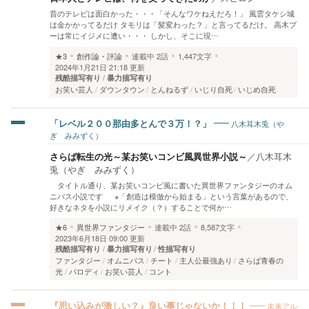
昔のテレビは面白かった・・・「そんなワケねえだろ！」 風雲タケシ城
は金かかってるだけ タモリは「髪変わった？」と言ってるだけ。 高木ブ
ーは常にイジメに遭い・・・ しかし、そこに現…
★3
創作論・評論
連載中
2話
1,447文字
2024年1月21日 21:18 更新
残酷描写有り
暴力描写有り
お笑い芸人
ダウンタウン
とんねるず
いじり自死
いじめ自死
八木耳木兎（や
「レベル２００那由多とんで３万！？」
ぎ みみずく）
さらば転生の光～某お笑いコンビ風異世界小説～
／
八木耳木
兎（やぎ みみずく）
タイトル通り、某お笑いコンビ風に書いた異世界ファンタジーのオム
ニバス小説です ※「創造は模倣から始まる」という言葉があるので、
好きなネタを小説にリメイク（？）することで何か…
★6
異世界ファンタジー
連載中
2話
8,587文字
2023年6月18日 09:00 更新
残酷描写有り
暴力描写有り
性描写有り
ファンタジー
オムニバス
チート
主人公最強あり
さらば青春の
光
パロディ
お笑い芸人
コント
未来アル
『思い込みが激しい？』良い事じゃないか！！！