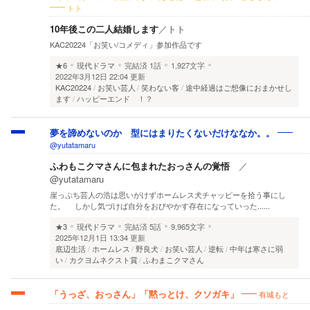
トト
10年後この二人結婚します
／
トト
KAC20224「お笑い/コメディ」参加作品です
★6
現代ドラマ
完結済
1話
1,927文字
2022年3月12日 22:04 更新
KAC20224
お笑い芸人
笑わない客
途中経過はご想像におまかせし
ます
ハッピーエンド ！？
夢を諦めないのか 型にはまりたくないだけななか。。
@yutatamaru
ふわもこクマさんに包まれたおっさんの覚悟
／
@yutatamaru
崖っぷち芸人の浩は思いがけずホームレス犬チャッピーを拾う事にし
た。 しかし気づけば自分をおびやかす存在になっていった......
★3
現代ドラマ
完結済
5話
9,965文字
2025年12月1日 13:34 更新
底辺生活
ホームレス
野良犬
お笑い芸人
逆転
中年は寒さに弱
い
カクヨムネクスト賞
ふわまこクマさん
有城もと
「うっざ、おっさん」「黙っとけ、クソガキ」