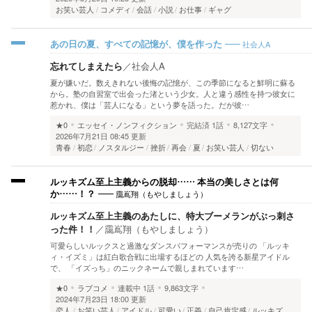
お笑い芸人
コメディ
会話
小説
お仕事
ギャグ
社会人A
あの日の夏、すべての記憶が、僕を作った
忘れてしまえたら
／
社会人A
夏が嫌いだ。数えきれない後悔の記憶が、この季節になると鮮明に蘇る
から。塾の自習室で出会った渚という少女。人と違う感性を持つ彼女に
惹かれ、僕は「芸人になる」という夢を語った。だが彼…
★0
エッセイ・ノンフィクション
完結済
1話
8,127文字
2026年7月21日 08:45 更新
青春
初恋
ノスタルジー
挫折
再会
夏
お笑い芸人
切ない
ルッキズム至上主義からの脱却…… 本当の美しさとは何
靄嶌翔（もやしましょう）
か……！？
ルッキズム至上主義のあたしに、特大ブーメランがぶっ刺さ
った件！！
／
靄嶌翔（もやしましょう）
可愛らしいルックスと過激なダンスパフォーマンスが売りの 「ルッキ
ィ・イズミ」は紅白歌合戦に出場するほどの 人気を誇る新星アイドル
で、 「イズっち」のニックネームで親しまれています…
★0
ラブコメ
連載中
1話
9,863文字
2024年7月23日 18:00 更新
恋人
お笑い芸人
アイドル
可愛い
正義
自己肯定感
ルッキズ