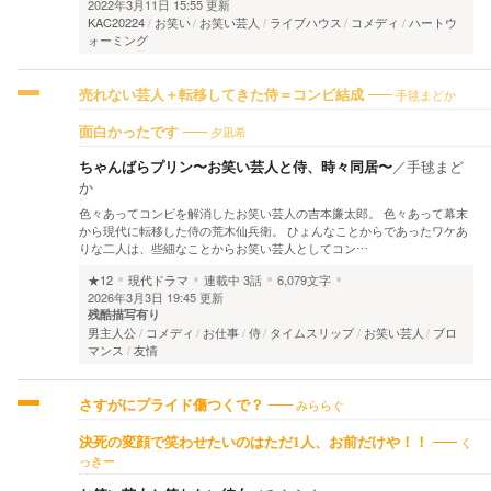
2022年3月11日 15:55 更新
KAC20224
お笑い
お笑い芸人
ライブハウス
コメディ
ハートウ
ォーミング
手毬まどか
売れない芸人＋転移してきた侍＝コンビ結成
夕凪希
面白かったです
ちゃんばらプリン〜お笑い芸人と侍、時々同居〜
／
手毬まど
か
色々あってコンビを解消したお笑い芸人の吉本廉太郎。 色々あって幕末
から現代に転移した侍の荒木仙兵衛。 ひょんなことからであったワケあ
りな二人は、些細なことからお笑い芸人としてコン…
★12
現代ドラマ
連載中
3話
6,079文字
2026年3月3日 19:45 更新
残酷描写有り
男主人公
コメディ
お仕事
侍
タイムスリップ
お笑い芸人
ブロ
マンス
友情
みららぐ
さすがにプライド傷つくで？
く
決死の変顔で笑わせたいのはただ1人、お前だけや！！
っきー