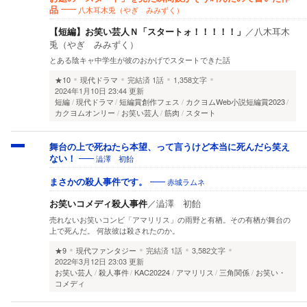
八木耳木兎（やぎ みみずく）
品
【短編】お笑い芸人Ｎ「スタートォ！！！！！」
／
八木耳木
兎（やぎ みみずく）
とある陰キャ中学生が彼のおかげでスタートできた話
★10
現代ドラマ
完結済
1話
1,358文字
2024年1月10日 23:44 更新
短編
現代ドラマ
短編賞創作フェス
カクヨムWeb小説短編賞2023
カクヨムオンリー
お笑い芸人
筋肉
スタート
舞台の上で死ねたら本望、って言うけど本当に死んだら笑え
澁澤 初飴
ない！
赤城ラムネ
まさかの殺人事件です。
お笑いコメディ殺人事件
／
澁澤 初飴
売れないお笑いコンビ「アマリリス」の雨野と有栖。その有栖が舞台の
上で死んだ。 何故彼は殺されたのか。
★9
現代ファンタジー
完結済
1話
3,582文字
2022年3月12日 23:03 更新
お笑い芸人
殺人事件
KAC20224
アマリリス
三角関係
お笑い・
コメディ