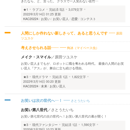
きたなら、と、言った。 クラスで一人笑わない佐竹…
★1
ラブコメ
完結済
5話
3,079文字
2022年3月14日 01:25 更新
KAC20224
お笑い
お笑い芸人
恋愛
コンテスト
原田
人間にしか作れない新しさって、あると思うんです
ツユスケ
狗冰（マイペース虫）
考えさせられる話……
メイク・スマイル
／
原田ツユスケ
お笑い芸人までもが、ロボットに職を奪われる時代。 最後の人間のお笑
い芸人『アス』が、舞台に立ち続ける理由。
★3
現代ドラマ
完結済
1話
1,822文字
2022年3月14日 00:20 更新
KAC20224
未来
お笑い芸人
さとうたいち
お笑いは次の世代へ…！
お笑い第八世代
／
さとうたいち
お笑い第七世代の次の世代へ！お笑い第八世代の幕が開く！
★3
現代ファンタジー
完結済
1話
1,590文字
2020年3月29日 10:23 更新