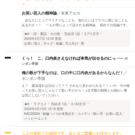
カ
お笑い芸人の精神論
／
未来アルカ
あなたにとってマイナスなことも、他の人にはプラスに感じることも
あるのさ！！ 一人の男によって話される精神論 初めての短編です。
★6
詩・童話・その他
完結済
1話
2,711文字
2023年4月7日 12:00 更新
お笑い芸人
ギャグ
短編
万人向け
男
ポ
くっ！ こ、口内炎さえなければ本気が出せるのにっ
ンポン帝国
俺の歌が下手なのは、口の中に口内炎があるからなんだ！
／
ポンポン帝国
え？ 醤油濡れば治るって？？ それなら笑わせられる？？ いや、今の俺
ってお笑い芸人じゃなくて歌い手だから！ ※文字数の制限とか細かい事
は気にしないでください。
★6
ラブコメ
完結済
1話
3,163文字
2022年3月13日 12:18 更新
KAC20224
短編
いつか本気出す
コメディ
歌い手
お笑い芸人
ハッピーエンド
二人の初めての会話です。あとはご想像にお任せします。