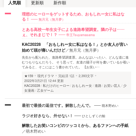
人気順
更新順
新作順
理想のヒーローをゲットするため、おもしれー女に私はな
無月兄（無月夢）
る！
とある高校一年生女子による進路希望調査。隣の子は……
帝王Tsuyamasama
ぇ、それまじで！？
KAC20228 「おもしれー女に私はなる！」とか友人が言い
始めて頭が痛いんだけど
／
無月兄（無月夢）
先生から配られた、進路希望調査票。みんなはいったい、どんな道に進
むつもりなんだろう。 そう思って、友達の陽子が何を書いているか覗い
てみると、そこにはこう書かれていた。 【お笑い…
★159
現代ドラマ
完結済
1話
2,393文字
2022年3月21日 12:44 更新
KAC20228
私だけのヒーロー
おもしれー女
進路
お笑い芸人
少
女漫画
乙女ゲーム
萌木野めい
最初で最後の返信です。解散したんで。
ひとしずくの鯨
ラジオ好きなら、外せない！
解散したお笑いコンビのツッコミから、あるファンへの手紙
／
萌木野めい