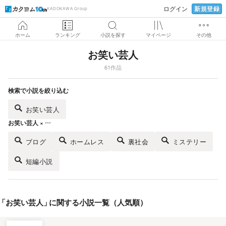
新規登録
ログイン
KADOKAWA Group
ホーム
ランキング
小説を探す
マイページ
その他
お笑い芸人
61作品
検索で小説を絞り込む
お笑い芸人
お笑い芸人 × …
ブログ
ホームレス
裏社会
ミステリー
短編小説
「
お笑い芸人
」
に関する小説一覧（人気順）