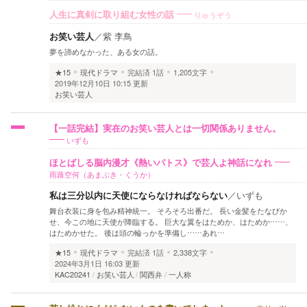
りゅうぞう
人生に真剣に取り組む女性の話
お笑い芸人
／
紫 李鳥
夢を諦めなかった、ある女の話。
★15
現代ドラマ
完結済
1話
1,205文字
2019年12月10日 10:15 更新
お笑い芸人
【一話完結】実在のお笑い芸人とは一切関係ありません。
いずも
ほとばしる脳内漫才《熱いパトス》で芸人よ神話になれ
雨蕗空何（あまぶき・くうか）
私は三分以内に天使にならなければならない
／
いずも
舞台衣装に身を包み精神統一。 そろそろ出番だ。 長い金髪をたなびか
せ、今この地に天使が降臨する。 巨大な翼をはためか、はためか……、
はためかせた。 後は頭の輪っかを準備し……あれ…
★15
現代ドラマ
完結済
1話
2,338文字
2024年3月1日 16:03 更新
KAC20241
お笑い芸人
関西弁
一人称