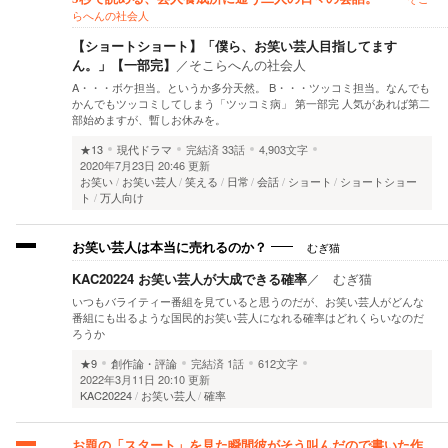
らへんの社会人
【ショートショート】「僕ら、お笑い芸人目指してます
ん。」【一部完】
／
そこらへんの社会人
A・・・ボケ担当。というか多分天然。 B・・・ツッコミ担当。なんでも
かんでもツッコミしてしまう「ツッコミ病」 第一部完 人気があれば第二
部始めますが、暫しお休みを。
★13
現代ドラマ
完結済
33話
4,903文字
2020年7月23日 20:46 更新
お笑い
お笑い芸人
笑える
日常
会話
ショート
ショートショー
ト
万人向け
むぎ猫
お笑い芸人は本当に売れるのか？
KAC20224 お笑い芸人が大成できる確率
／
むぎ猫
いつもバライティー番組を見ていると思うのだが、お笑い芸人がどんな
番組にも出るような国民的お笑い芸人になれる確率はどれくらいなのだ
ろうか
★9
創作論・評論
完結済
1話
612文字
2022年3月11日 20:10 更新
KAC20224
お笑い芸人
確率
お題の「スタート」を見た瞬間彼がそう叫んだので書いた作