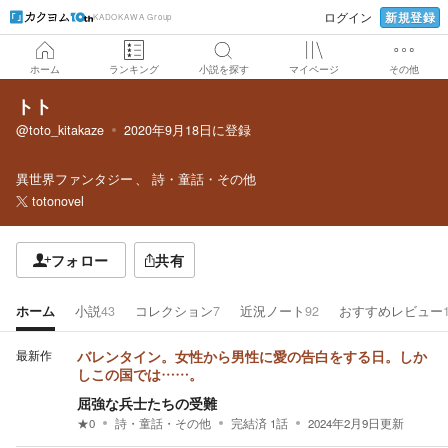
新規登録
ログイン
KADOKAWA Group
ホーム
ランキング
小説を探す
マイページ
その他
トト
@toto_kitakaze
2020年9月18日
に登録
異世界ファンタジー
詩・童話・その他
totonovel
フォロー
共有
ホーム
小説
43
コレクション
7
近況ノート
92
おすすめレビュー
最新作
バレンタイン。女性から男性に愛の告白をする日。しか
しこの国では……。
屈強な兵士たちの受難
★
0
詩・童話・その他
完結済
1
話
2024年2月9日
更新