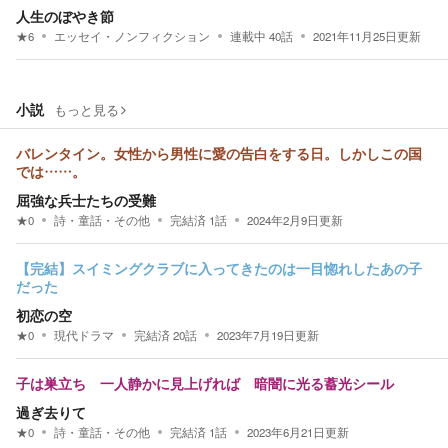
人生のぼやき節
★
6
エッセイ・ノンフィクション
連載中
40
話
2021年11月25日
更新
小説
もっと見る
バレンタイン。女性から男性に愛の告白をする日。しかしこの国
では……。
屈強な兵士たちの受難
★
0
詩・童話・その他
完結済
1
話
2024年2月9日
更新
【完結】スイミングクラブに入ってきたのは一目惚れしたあの子
だった
初恋の空
★
0
現代ドラマ
完結済
20
話
2023年7月19日
更新
子は巣立ち 一人静かに見上げれば 暗闇に光る蓄光シール
過ぎ去りて
★
0
詩・童話・その他
完結済
1
話
2023年6月21日
更新