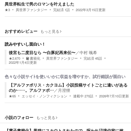
異世界転生で男のロマンを叶えました
★
3
異世界ファンタジー
完結済
1
話
2022年3月15日
更新
おすすめレビュー
もっと見る
読みやすいし面白い！
後宮も二度目なら 〜白豚妃再来伝〜
／
中村 颯希
★
2,670
書籍化
異世界ファンタジー
完結済
45
話
2022年1月4日
更新
色々な小説サイﾄを使いいかに収益を増やすか、試行錯誤が面白い
【アルファポリス・カクヨム】小説投稿サイトごとに違いがある
のか……。アルファポ…
／
月澄狸
★
65
エッセイ・ノンフィクション
連載中
270
話
2026年7月10日
更新
小説のフォロー
もっと見る
【電子書籍化】黒猫にスカウトされたので、呪われ辺境伯家に嫁