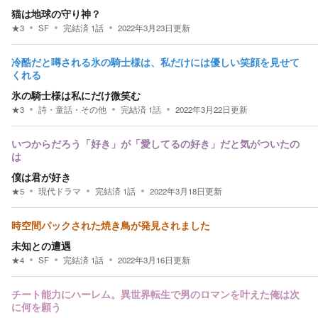
猫は地球の守り神？
★
3
SF
完結済
1
話
2022年3月23日
更新
冷酷だと噂される氷の騎士様は、私だけには優しい笑顔を見せて
くれる
氷の騎士様は私にだけ微笑む
★
3
詩・童話・その他
完結済
1
話
2022年3月22日
更新
いつからだろう「好き」が「愛してるの好き」だと気がついたの
は
僕は君が好き
★
5
現代ドラマ
完結済
1
話
2022年3月18日
更新
時空間パックされた焼き鳥が発見されました
未知との遭遇
★
4
SF
完結済
1
話
2022年3月16日
更新
チート能力にハーレム。異世界転生で男のロマンを叶えた俺は次
に何を願う