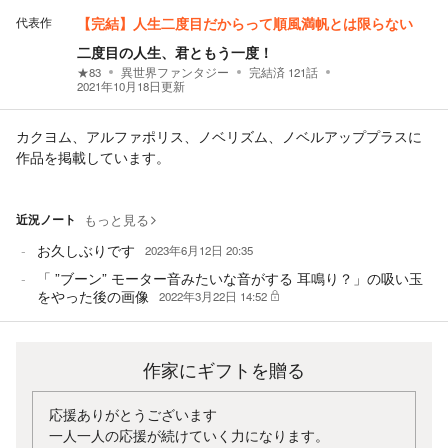
代表作
【完結】人生二度目だからって順風満帆とは限らない
二度目の人生、君ともう一度！
★
83
異世界ファンタジー
完結済
121
話
2021年10月18日
更新
カクヨム、アルファポリス、ノベリズム、ノベルアッププラスに
作品を掲載しています。
近況ノート
もっと見る
お久しぶりです
2023年6月12日 20:35
「 ”ブーン” モーター音みたいな音がする 耳鳴り？」の吸い玉
をやった後の画像
2022年3月22日 14:52
作家にギフトを贈る
応援ありがとうございます
一人一人の応援が続けていく力になります。