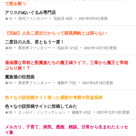
で悪を断つ
アリスのぬいぐるみ専門店
★
12
現代ファンタジー
完結済
44
話
2021年5月4日
更新
【完結】人生二度目だからって順風満帆とは限らない
二度目の人生、君ともう一度！
★
83
異世界ファンタジー
完結済
121
話
2021年10月18日
更新
過保護な宰相と獣魔族たちの魔王城ライフ。三章から魔王と宰相
ぶらり旅！？
魔族達の狂想曲
★
15
異世界ファンタジー
連載中
77
話
2021年6月18日
更新
色々な小説投稿サイト使った感想や考察や収益発表
色々な小説投稿サイトに投稿してみた
★
35
エッセイ・ノンフィクション
連載中
41
話
2021年12月12日
更新
メルカリ、子育て、病気、愚痴、雑談。日常から生まれたエッセ
イ集