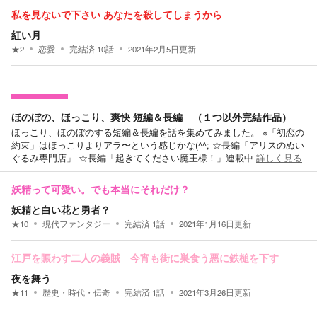
私を見ないで下さい あなたを殺してしまうから
紅い月
★
2
恋愛
完結済
10
話
2021年2月5日
更新
ほのぼの、ほっこり、爽快 短編＆長編 （１つ以外完結作品）
ほっこり、ほのぼのする短編＆長編を話を集めてみました。 ※「初恋の
約束」はほっこりよりアラ〜という感じかな(^^; ☆長編「アリスのぬい
ぐるみ専門店」 ☆長編「起きてください魔王様！」連載中
詳しく見る
妖精って可愛い。でも本当にそれだけ？
妖精と白い花と勇者？
★
10
現代ファンタジー
完結済
1
話
2021年1月16日
更新
江戸を賑わす二人の義賊 今宵も街に巣食う悪に鉄槌を下す
夜を舞う
★
11
歴史・時代・伝奇
完結済
1
話
2021年3月26日
更新