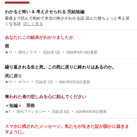
わかると怖い & 考えさせられる 完結短編
最後まで読んで初めて本当の怖さがわかる話 読んだ後ちょっと考え深
くなる話
詳しく見る
あなたにこの結末がわかりましたか
茜
★
17
現代ドラマ
完結済
1
話
2020年9月18日
更新
繰り返される生と死。この死に戻りに終わりはあるのか。
死に戻り
★
17
ホラー
完結済
1
話
2021年3月22日
更新
奪われた者の悲しみを心に刻んでください
＜短編＞ 罪咎
★
7
現代ファンタジー
完結済
5
話
2020年9月25日
更新
スマホに残されたメッセージ。私たちが生きた証が誰かに届きま
すように。