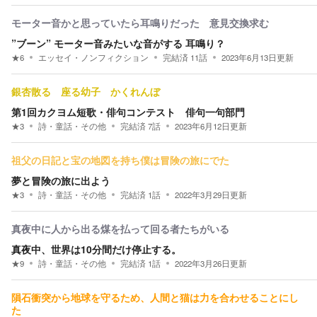
モーター音かと思っていたら耳鳴りだった 意見交換求む
”ブーン” モーター音みたいな音がする 耳鳴り？
★
6
エッセイ・ノンフィクション
完結済
11
話
2023年6月13日
更新
銀杏散る 座る幼子 かくれんぼ
第1回カクヨム短歌・俳句コンテスト 俳句一句部門
★
3
詩・童話・その他
完結済
7
話
2023年6月12日
更新
祖父の日記と宝の地図を持ち僕は冒険の旅にでた
夢と冒険の旅に出よう
★
3
詩・童話・その他
完結済
1
話
2022年3月29日
更新
真夜中に人から出る煤を払って回る者たちがいる
真夜中、世界は10分間だけ停止する。
★
9
詩・童話・その他
完結済
1
話
2022年3月26日
更新
隕石衝突から地球を守るため、人間と猫は力を合わせることにし
た