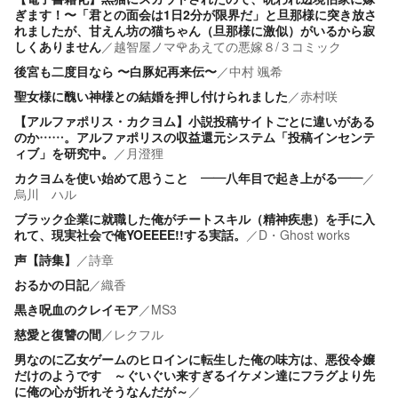
ぎます！〜「君との面会は1日2分が限界だ」と旦那様に突き放さ
れましたが、甘えん坊の猫ちゃん（旦那様に激似）がいるから寂
しくありません
／
越智屋ノマ🌹あえての悪嫁８/３コミック
後宮も二度目なら 〜白豚妃再来伝〜
／
中村 颯希
聖女様に醜い神様との結婚を押し付けられました
／
赤村咲
【アルファポリス・カクヨム】小説投稿サイトごとに違いがある
のか……。アルファポリスの収益還元システム「投稿インセンテ
ィブ」を研究中。
／
月澄狸
カクヨムを使い始めて思うこと ――八年目で起き上がる――
／
烏川 ハル
ブラック企業に就職した俺がチートスキル（精神疾患）を手に入
れて、現実社会で俺YOEEEE!!する実話。
／
D・Ghost works
声【詩集】
／
詩章
おるかの日記
／
織香
黒き呪血のクレイモア
／
MS3
慈愛と復讐の間
／
レクフル
男なのに乙女ゲームのヒロインに転生した俺の味方は、悪役令嬢
だけのようです ～ぐいぐい来すぎるイケメン達にフラグより先
に俺の心が折れそうなんだが～
／