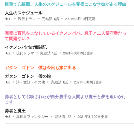
慎重で几帳面。人生のスケジュールを完璧にこなす彼が走る理由
人生のスケジュール
★
11
現代ドラマ
完結済
1
話
2021年3月10日
更新
完璧に育児をこなしているイクメンパパ。息子と二人留守番だっ
て問題ない？
イクメンパパの奮闘記
★
2
現代ドラマ
完結済
1
話
2021年3月13日
更新
ガタン ゴトン 僕は今日も旅に出る
ガタン ゴトン 僕の旅
★
6
詩・童話・その他
完結済
1
話
2021年3月9日
更新
勇者として召喚されたが自分勝手な人間より魔王と夢を追いかけ
ます
勇者と魔王
★
3
異世界ファンタジー
完結済
1
話
2021年3月29日
更新