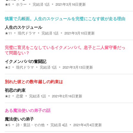
★
6
ホラー
完結済
1
話
2021年3月16日
更新
慎重で几帳面。人生のスケジュールを完璧にこなす彼が走る理由
人生のスケジュール
★
11
現代ドラマ
完結済
1
話
2021年3月10日
更新
完璧に育児をこなしているイクメンパパ。息子と二人留守番だっ
て問題ない？
イクメンパパの奮闘記
★
2
現代ドラマ
完結済
1
話
2021年3月13日
更新
別れた彼との数年越しの約束は
初恋の約束
★
2
恋愛
完結済
1
話
2021年2月16日
更新
ある魔法使いの弟子の話
魔法使いの弟子
★
5
詩・童話・その他
完結済
4
話
2021年4月4日
更新