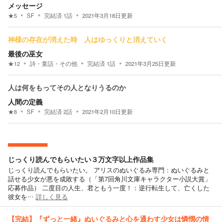
メッセージ
★
5
SF
完結済
1
話
2021年3月18日
更新
神様の存在が消えた時 人はゆっくりと消えていく
最後の巫女
★
12
詩・童話・その他
完結済
1
話
2021年3月25日
更新
人は何をもってその人となりうるのか
人間の定義
★
8
SF
完結済
2
話
2021年2月10日
更新
じっくり読んでもらいたい３万文字以上作品集
じっくり読んでもらいたい。 アリスのぬいぐるみ専門：ぬいぐるみと
話せる少女が悪を成敗する（「第7回角川文庫キャラクター小説大賞」
応募作品） 二度目の人生、君ともう一度！：逆行転生して、亡くした
彼女を…
詳しく見る
【完結】『ずっと一緒』ぬいぐるみと心を通わす少女は憐憫の情