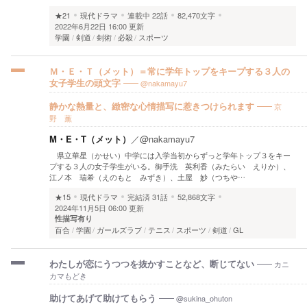
★21
現代ドラマ
連載中
22話
82,470文字
2022年6月22日 16:00 更新
学園
剣道
剣術
必殺
スポーツ
Ｍ・Ｅ・Ｔ（メット）＝常に学年トップをキープする３人の
@nakamayu7
女子学生の頭文字
京
静かな熱量と、緻密な心情描写に惹きつけられます
野 薫
M・E・T（メット）
／
@nakamayu7
県立華星（かせい）中学には入学当初からずっと学年トップ３をキー
プする３人の女子学生がいる。御手洗 英利香（みたらい えりか）、
江ノ本 瑞希（えのもと みずき）、土屋 妙（つちや…
★15
現代ドラマ
完結済
31話
52,868文字
2024年11月5日 06:00 更新
性描写有り
百合
学園
ガールズラブ
テニス
スポーツ
剣道
GL
カニ
わたしが恋にうつつを抜かすことなど、断じてない
カマもどき
@sukina_ohuton
助けてあげて助けてもらう