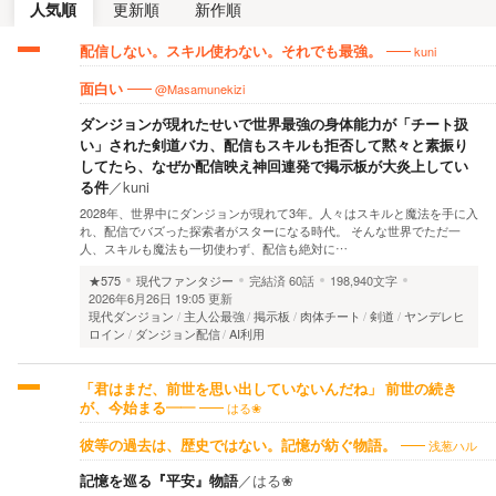
人気順
更新順
新作順
kuni
配信しない。スキル使わない。それでも最強。
@Masamunekizi
面白い
ダンジョンが現れたせいで世界最強の身体能力が「チート扱
い」された剣道バカ、配信もスキルも拒否して黙々と素振り
してたら、なぜか配信映え神回連発で掲示板が大炎上してい
る件
／
kuni
2028年、世界中にダンジョンが現れて3年。人々はスキルと魔法を手に入
れ、配信でバズった探索者がスターになる時代。 そんな世界でただ一
人、スキルも魔法も一切使わず、配信も絶対に…
★575
現代ファンタジー
完結済
60話
198,940文字
2026年6月26日 19:05 更新
現代ダンジョン
主人公最強
掲示板
肉体チート
剣道
ヤンデレヒ
ロイン
ダンジョン配信
AI利用
「君はまだ、前世を思い出していないんだね」 前世の続き
はる❀
が、今始まる――
浅葱ハル
彼等の過去は、歴史ではない。記憶が紡ぐ物語。
記憶を巡る『平安』物語
／
はる❀