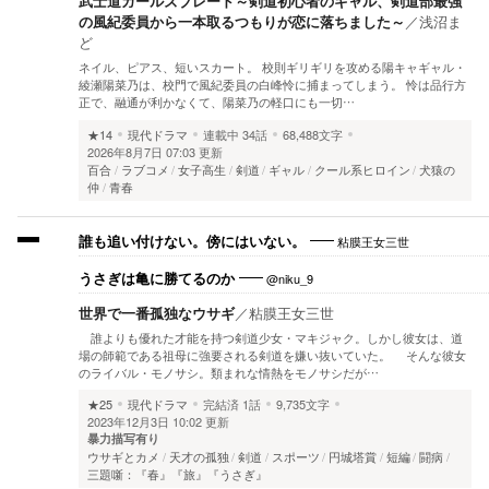
武士道ガールズブレード～剣道初心者のギャル、剣道部最強
の風紀委員から一本取るつもりが恋に落ちました～
／
浅沼ま
ど
ネイル、ピアス、短いスカート。 校則ギリギリを攻める陽キャギャル・
綾瀬陽菜乃は、校門で風紀委員の白峰怜に捕まってしまう。 怜は品行方
正で、融通が利かなくて、陽菜乃の軽口にも一切…
★14
現代ドラマ
連載中
34話
68,488文字
2026年8月7日 07:03 更新
百合
ラブコメ
女子高生
剣道
ギャル
クール系ヒロイン
犬猿の
仲
青春
粘膜王女三世
誰も追い付けない。傍にはいない。
@niku_9
うさぎは亀に勝てるのか
世界で一番孤独なウサギ
／
粘膜王女三世
誰よりも優れた才能を持つ剣道少女・マキジャク。しかし彼女は、道
場の師範である祖母に強要される剣道を嫌い抜いていた。 そんな彼女
のライバル・モノサシ。類まれな情熱をモノサシだが…
★25
現代ドラマ
完結済
1話
9,735文字
2023年12月3日 10:02 更新
暴力描写有り
ウサギとカメ
天才の孤独
剣道
スポーツ
円城塔賞
短編
闘病
三題噺：『春』『旅』『うさぎ』