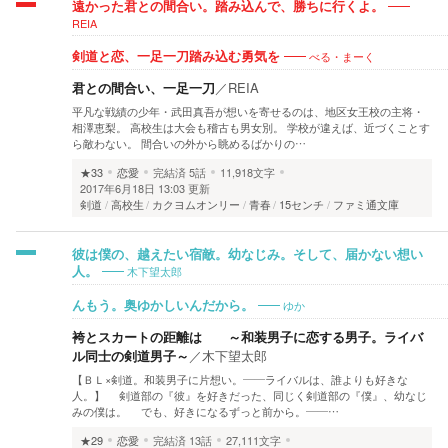
遠かった君との間合い。踏み込んで、勝ちに行くよ。
REIA
べる・まーく
剣道と恋、一足一刀踏み込む勇気を
君との間合い、一足一刀
／
REIA
平凡な戦績の少年・武田真吾が想いを寄せるのは、地区女王校の主将・
相澤恵梨。 高校生は大会も稽古も男女別。 学校が違えば、近づくことす
ら敵わない。 間合いの外から眺めるばかりの…
★33
恋愛
完結済
5話
11,918文字
2017年6月18日 13:03 更新
剣道
高校生
カクヨムオンリー
青春
15センチ
ファミ通文庫
彼は僕の、越えたい宿敵。幼なじみ。そして、届かない想い
木下望太郎
人。
ゆか
んもう。奥ゆかしいんだから。
袴とスカートの距離は ～和装男子に恋する男子。ライバ
ル同士の剣道男子～
／
木下望太郎
【ＢＬ×剣道。和装男子に片想い。――ライバルは、誰よりも好きな
人。】 剣道部の『彼』を好きだった、同じく剣道部の『僕』、幼なじ
みの僕は。 でも、好きになるずっと前から。――…
★29
恋愛
完結済
13話
27,111文字