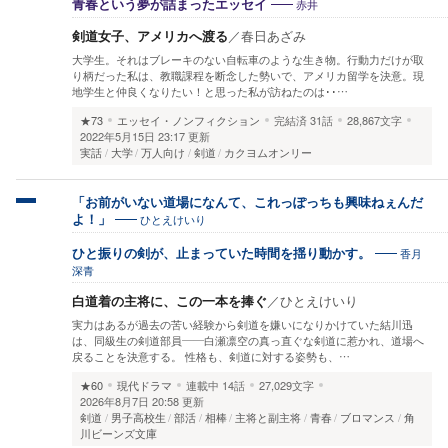
赤井
青春という夢が詰まったエッセイ
剣道女子、アメリカへ渡る
／
春日あざみ
大学生。それはブレーキのない自転車のような生き物。行動力だけが取
り柄だった私は、教職課程を断念した勢いで、アメリカ留学を決意。現
地学生と仲良くなりたい！と思った私が訪ねたのは･･…
★73
エッセイ・ノンフィクション
完結済
31話
28,867文字
2022年5月15日 23:17 更新
実話
大学
万人向け
剣道
カクヨムオンリー
「お前がいない道場になんて、これっぽっちも興味ねぇんだ
ひとえけいり
よ！」
香月
ひと振りの剣が、止まっていた時間を揺り動かす。
深青
白道着の主将に、この一本を捧ぐ
／
ひとえけいり
実力はあるが過去の苦い経験から剣道を嫌いになりかけていた結川迅
は、同級生の剣道部員――白瀬凛空の真っ直ぐな剣道に惹かれ、道場へ
戻ることを決意する。 性格も、剣道に対する姿勢も、…
★60
現代ドラマ
連載中
14話
27,029文字
2026年8月7日 20:58 更新
剣道
男子高校生
部活
相棒
主将と副主将
青春
ブロマンス
角
川ビーンズ文庫