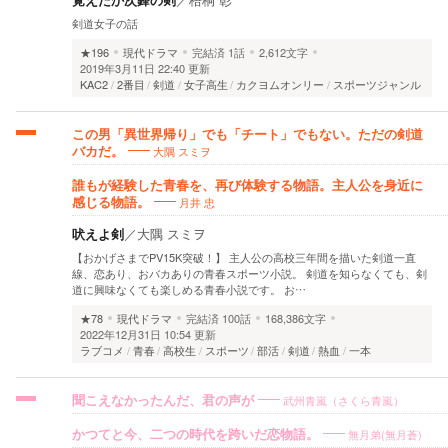
剣道女子の話
★196
現代ドラマ
完結済
1話
2,612文字
2019年3月11日 22:40 更新
KAC2
2番目
剣道
女子高生
カクヨムオンリー
スポーツジャンル
この男「異世界帰り」でも「チート」でもない。ただの剣道
大隅 スミヲ
バカだ。
誰もが経験した青春を、再び体験する物語。主人公を身近に
月井 忠
感じる物語。
吠えよ剣
／
大隅 スミヲ
【おかげさまでPV15K突破！】 主人公の高校三年間を描いた剣道一直
線、恋あり、おバカありの青春スポーツ小説。 剣道を知らなくても、剣
道に興味なくても楽しめる青春小説です。 お…
★78
現代ドラマ
完結済
100話
168,386文字
2022年12月31日 10:54 更新
ラブコメ
青春
高校生
スポーツ
部活
剣道
熱血
一本
武州青嵐（さくら青嵐）
聞こえなかったんだ、君の声が
無月弟(無月蒼)
かつてと今、二つの時代を跨いだ恋物語。