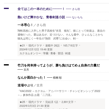
さら坊
全てはこの一本のために―――！
ないちち
熱いけど爽やかな、青春剣道小説
一本専心！
／
さら坊
翔蛉高校に入学した男子高校生"伏見 猫丸"。彼にとって剣道は、過去の
遺物だった。愛はあるが、近づけない。そんな最中、ひょんなことから
猫丸は同じく一年生の"熱田 武尊"に出会い、剣…
★21
現代ドラマ
連載中
26話
165,718文字
2024年12月12日 19:46 更新
カクヨムオンリー
学園
青春
部活
剣道
竹刀を何本持ってようが、勝ち負けはてめぇ自身の力量だ
古月
梧桐 彰
なんか面白かった！
道場やぶり
／
古月
『KAC2022 ～カクヨム・アニバーサリー・チャンピオンシップ 2022
～』参加作品 お題「二刀流」
★25
現代ドラマ
完結済
1話
2,891文字
2022年3月3日 21:30 更新