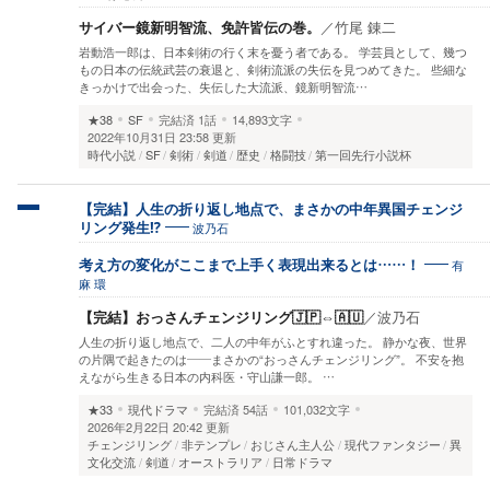
サイバー鏡新明智流、免許皆伝の巻。
／
竹尾 錬二
岩動浩一郎は、日本剣術の行く末を憂う者である。 学芸員として、幾つ
もの日本の伝統武芸の衰退と、剣術流派の失伝を見つめてきた。 些細な
きっかけで出会った、失伝した大流派、鏡新明智流…
★38
SF
完結済
1話
14,893文字
2022年10月31日 23:58 更新
時代小説
SF
剣術
剣道
歴史
格闘技
第一回先行小説杯
【完結】人生の折り返し地点で、まさかの中年異国チェンジ
波乃石
リング発生⁉️
有
考え方の変化がここまで上手く表現出来るとは……！
麻 環
【完結】おっさんチェンジリング🇯🇵⇔🇦🇺
／
波乃石
人生の折り返し地点で、二人の中年がふとすれ違った。 静かな夜、世界
の片隅で起きたのは——まさかの“おっさんチェンジリング”。 不安を抱
えながら生きる日本の内科医・守山謙一郎。 …
★33
現代ドラマ
完結済
54話
101,032文字
2026年2月22日 20:42 更新
チェンジリング
非テンプレ
おじさん主人公
現代ファンタジー
異
文化交流
剣道
オーストラリア
日常ドラマ