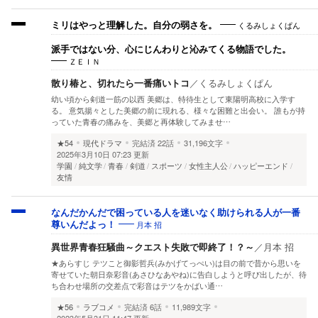
くるみしょくぱん
ミリはやっと理解した。自分の弱さを。
派手ではない分、心にじんわりと沁みてくる物語でした。
ＺＥＩＮ
散り椿と、切れたら一番痛いトコ
／
くるみしょくぱん
幼い頃から剣道一筋の以西 美郷は、特待生として東陽明高校に入学す
る。 意気揚々とした美郷の前に現れる、様々な困難と出会い。 誰もが持
っていた青春の痛みを、美郷と再体験してみませ…
★54
現代ドラマ
完結済
22話
31,196文字
2025年3月10日 07:23 更新
学園
純文学
青春
剣道
スポーツ
女性主人公
ハッピーエンド
友情
なんだかんだで困っている人を迷いなく助けられる人が一番
月本 招
尊いんだよっ！
異世界青春狂騒曲～クエスト失敗で即終了！？～
／
月本 招
★あらすじ テツこと御影哲兵(みかげてっぺい)は目の前で昔から思いを
寄せていた朝日奈彩音(あさひなあやね)に告白しようと呼び出したが、待
ち合わせ場所の交差点で彩音はテツをかばい通…
★56
ラブコメ
完結済
6話
11,989文字
2023年5月31日 11:47 更新