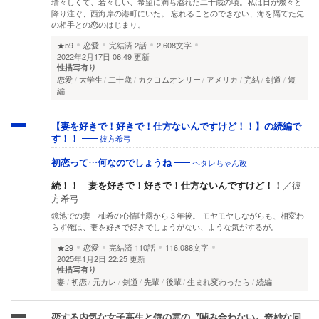
瑞々しくて、若々しい、希望に満ち溢れた二十歳の頃。私は日が燦々と
降り注ぐ、西海岸の港町にいた。 忘れることのできない、海を隔てた先
の相手との恋のはじまり。
★59
恋愛
完結済
2話
2,608文字
2022年2月17日 06:49 更新
性描写有り
恋愛
大学生
二十歳
カクヨムオンリー
アメリカ
完結
剣道
短
編
【妻を好きで！好きで！仕方ないんですけど！！】の続編で
彼方希弓
す！！
ヘタレちゃん改
初恋って…何なのでしょうね
続！！ 妻を好きで！好きで！仕方ないんですけど！！
／
彼
方希弓
鏡池での妻 柚希の心情吐露から３年後。 モヤモヤしながらも、相変わ
らず俺は、妻を好きで好きでしょうがない、ような気がするが。
★29
恋愛
完結済
110話
116,088文字
2025年1月2日 22:25 更新
性描写有り
妻
初恋
元カレ
剣道
先輩
後輩
生まれ変わったら
続編
恋する内気な女子高生と侍の霊の〝噛み合わない〟奇妙な同