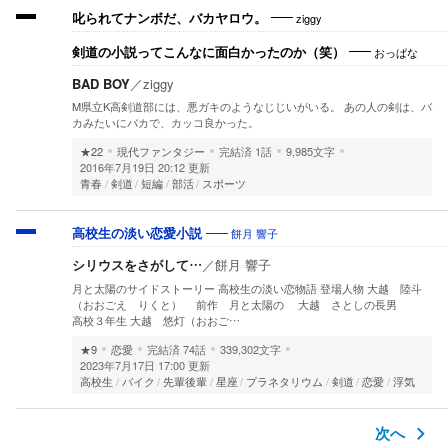
ziggy
叱られてナンボだ、バカヤロウ。
おっぱな
剣道の小説ってこんなに面白かったのか（笑）
BAD BOY
／
ziggy
M県立K高剣道部には、悪ガキのようなじじいがいる。 あの人の剣は、バ
カみたいにバカで、カッコ良かった。
★22
現代ファンタジー
完結済
1話
9,985文字
2016年7月19日 20:12 更新
青春
剣道
短編
部活
スポーツ
餅月 響子
高校生の淡い恋愛小説
シリウスをさがして…
／
餅月 響子
月と太陽のサイドストーリー 高校生の淡い恋物語 登場人物 大越 陸斗
（おおごえ りくと） 前作 月と太陽の 大越 さとしの長男
高校３年生 大越 悠灯（おおご…
★9
恋愛
完結済
74話
339,302文字
2023年7月17日 17:00 更新
高校生
バイク
先輩後輩
星座
プラネタリウム
剣道
恋愛
浮気
次へ