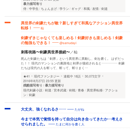
暴力描写有り
侍
中学生
ちょんまげ
学ラン
ギャグ
和風
友情
剣道
異世界の剣豪たちが敵？新しすぎて和風なアクション異世界
杣
転移！
剣豪ずきじゃなくても楽しめる！剣豪好きも楽しめる！剣豪
@samudayi
の勉強もできる！
刺客街路〜剣豪異世界接続〜
／
杣
死んだ剣豪たちは「剣界」という異世界に異動し、剣を磨く。 はずだっ
た！！ 現代のマンションの裏路地と剣界が接続されると…………… 剣豪
たちは現代の人を斬って、斬って、斬りまく…
★41
現代ファンタジー
連載中
18話
30,073文字
2016年8月27日 23:55 更新
残酷描写有り
暴力描写有り
現代剣豪小説
剣道
宮本武蔵
剣戟
青春
異世界転移
アクショ
ン
剣豪
たがね
大丈夫、強くなれるさ……
今まで本気で覚悟を持って自分は向き合ってきたか…考えさ
たまに何かを書く人
せられました。