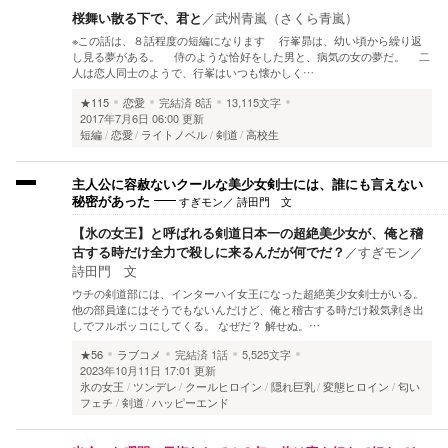
桜舞い散る下で、君と
／
武州青嵐（さくら青嵐）
※この話は、８話程度の短編になります 行峯昴は、幼い頃から繰り返
し見る夢がある。 侍のような恰好をした男と、病気の女の夢だ。 二
人は恋人同士のようで、行峯はいつも懐かしく…
★115
恋愛
完結済
8話
13,115文字
2017年7月6日 06:00 更新
短編
恋愛
ライトノベル
剣道
高校生
主人公に容赦ないクールな美少女剣士には、誰にも言えない
すぎモン／ 詩田門 文
秘密があった
【氷の女王】と呼ばれる剣道日本一の超絶美少女が、俺と稽
古する時だけ全力で殺しに来るんだが何でだ？
／
すぎモン／
詩田門 文
ウチの剣道部には、インターハイ女王になった超絶美少女剣士がいる。
他の部員達にはそうでもないんだけど、俺と稽古する時だけ殺気剥き出
しでフルボッコにしてくる。 なぜだ？ 解せぬ。…
★56
ラブコメ
完結済
1話
5,525文字
2023年10月11日 17:01 更新
氷の女王
ツンデレ
クールヒロイン
隠れ巨乳
変態ヒロイン
匂い
フェチ
剣道
ハッピーエンド