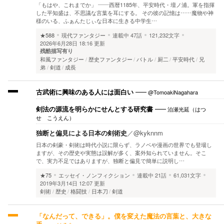
「もはや、これまでか」 ――西暦1185年、平安時代・壇ノ浦。軍を指揮
した平知盛は、不思議な言葉を耳にする。 その彼の記憶は……魔物や神
様のいる、ふぁんたじぃな日本に生きる中学生…
★588
現代ファンタジー
連載中
47話
121,232文字
2026年6月28日 18:16 更新
残酷描写有り
和風ファンタジー
歴史ファンタジー
バトル
厨二
平安時代
兄
弟
剣道
成長
@TomoakiNagahara
古武術に興味のある人には面白い
泊瀬光延（はつ
剣法の源流を明らかにせんとする研究書
せ こうえん）
独断と偏見による日本の剣術史
／
@kyknnm
日本の剣豪・剣術は時代小説に限らず、ラノベや漫画の世界でも登場し
ますが、その歴史や実態は誤解が多く、案外知られていません。そこ
で、実力不足ではありますが、独断と偏見で簡単に説明し…
★75
エッセイ・ノンフィクション
連載中
21話
61,031文字
2019年3月14日 12:07 更新
剣術
歴史
格闘技
日本刀
剣道
「なんだって、できる」。僕を変えた魔法の言葉と、大きな