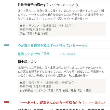
片比寺春子の恋わずらい
／
カニカマもどき
強さを重んじ、自身を厳しく律する。恋にうつつを抜かすことなど、断
じてない――そんな少々厄介な性格をした女子中学生・片比寺春子（か
たひじはるこ）が、ちょっとずつ変わっていく姿を描く…
★31
ラブコメ
完結済
1話
4,110文字
2022年5月21日 23:44 更新
学生
青春
剣道
鈍感
淡女
心が震える瞬間を私はずっと待っている
バルバルさん
息苦しいまでの「日常」
初金星
／
淡女
喘息持ちの女子高生、佐々木茜は何にも打ち込むことができなかった。
心が震える瞬間をずっと待っていた。そんな時、剣道少女、宗則菊一と
出会う。彼女の素振りはその場の空気を、私の退屈を真…
★27
現代ドラマ
連載中
9話
5,097文字
2022年9月12日 22:09 更新
女子高校生
スポーツ
青春
病気
剣道
熱血
戦い
感動
浅沼まど
「――あーし、絶対あんたから一本取るから！」