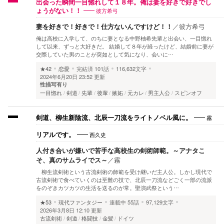
出会った瞬間一目惚れして１８年。俺は妻を好きで好きでし
彼方希弓
ょうがない！！
妻を好きで！好きで！仕方ないんですけど！！
／
彼方希弓
俺は高校に入学して、のちに妻となる中野柚希先輩と出会い、一目惚れ
して以来、ずっと大好きだ。 結婚して８年が経ったけど、結婚前に妻が
交際していた男のことが突如として気になり、会いに…
★42
恋愛
完結済
101話
116,632文字
2024年6月20日 23:52 更新
性描写有り
一目惚れ
剣道
先輩
後輩
嫉妬
元カレ
男主人公
スピンオフ
霧
剣道、柳生新陰流、北辰一刀流をライトノベル風に。
西久史
リアルです。
人付き合いが嫌いで苦手な高校生の剣術師範。～アナタこ
そ、真のサムライでス～
／
霧
柳生流剣術という古流剣術の師範を受け継いだ主人公。しかし現代で
古流剣術で食べていくのは至難の技で、北辰一刀流などごく一部の流派
をのぞきカツカツの生活を送るのが常。聖演武祭という…
★53
現代ファンタジー
連載中
55話
97,129文字
2026年3月8日 12:10 更新
古流剣術
剣道
格闘技
金髪
ドイツ