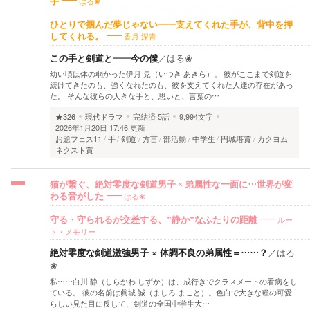
はる❀
手
ひとりで掴んだ夢じゃない――支えてくれた手が、背中を押
香月 深青
してくれる。
この手と剣道と――今の僕
／
はる❀
幼い頃は体の弱かった伊月 晃（いつき あきら）。 彼がここまで剣道を
続けてきたのも、強くなれたのも、彼を支えてくれた人達の存在があっ
た。 そんな彼らの大きな手と、思いと、言葉の…
★326
現代ドラマ
完結済
5話
9,994文字
2026年1月20日 17:46 更新
お題フェス11
手
剣道
方言
部活動
中学生
円城塔賞
カクヨム
ネクスト賞
猫が繋ぐ、絶対零度な剣道男子 × 弟属性な一面に…世界が変
はる❀
わる音がした
ルー
守る・守られるが交差する、”静か”なふたりの距離
ト・メモリー
絶対零度な剣道激強男子 × 体調不良の弟属性＝……？
／
はる
❀
私……白川 静（しらかわ しずか）は、成行きでクラスメートの看病をし
ている。 彼の名前は眞城 誠（ましろ まこと）。色白で大きな瞳の可愛
らしい見た目に反して、剣道の全国中学生大…