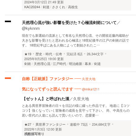
2024年3月12日 21:49 更新
KAC20244
剣道
ささくれ
高校生
天然理心流が強い影響を受けた？心極流剣術について
／
@kyknnm
現在でも新選組の流派として有名な天然理心流、その開祖近藤内蔵助が
大きな影響を受けたと思われる心極流と18世紀後半の江戸の剣術の話で
す。 18世紀半ばにある人物によって創始されたこ…
★19
歴史・時代・伝奇
完結済
8話
26,344文字
2025年9月25日 19:00 更新
剣術
天然理心流
江戸時代
明治維新
幕末
剣道
久世大地
自称【正統派】ファンタジー
@mika1211
気になってずっと読んでます
【ゼットん】と呼ばれた漢
／
久世大地
とある異世界冒険者の日々を日記の様に綴った作品です。 地道に【コツ
コツ】強くなっていく冒険者の成長を見守って下さい。 尚、中高生らの
若い世代の人達にも読んで貰いたいので、恋愛要…
★27
異世界ファンタジー
連載中
73話
234,684文字
2022年1月3日 12:00 更新
残酷描写有り