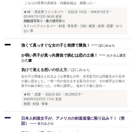
こちらの世界の高校生・内藤祐哉は、身罷った…
★48
異世界ファンタジー
完結済
141話
649,810文字
2016年7月12日 06:00 更新
残酷描写有り
暴力描写有り
ＳＦハイファンタジー
剣道
異世界
刀剣
硬派
友情
恋愛
せつ
ない系
ぽにみゅら
強くて真っすぐな女の子と相撲で勝負！
カクヨム運営
か弱い男子が真っ向勝負で挑むは恋の土俵！
公式
負けて覚える想いの伝え方
／
ぽにみゅら
女の子と間違えられるような華奢な少年、水宮彩乃介は同級生の十名河
小春に恋をした。一世一代の告白をする彩乃介だが、その相手は小春の
双子の妹小和だった。小和に謝罪し、改めて小春に告白…
★50
恋愛
完結済
6話
26,259文字
2023年5月27日 17:41 更新
相撲
剣道
青春
日本人剣道女子が、アメリカの剣道道場に殴り込み？！（実
春日あざみ
話）