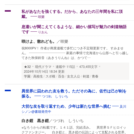
私があなたを強くする。だから、あなたの三年間を私に頂
咲樂
戴。
息遣いが聞こえてくるような、細かい描写が魅力の剣道物語
りおん
です
咲けよ、散れども。
／
咲樂
祝8000PV！ 作者が商業連載で多忙につき不定期更新です。 すみませ
ん。 ――――――――――― 家庭の事情で北海道から山形へと引っ越し
てきた秋保鈴音（あきうりんね）は、かつて…
★32
現代ドラマ
連載中
115話
473,455文字
2024年10月14日 18:34 更新
学園
高校生
スポ根
百合
女主人公
剣道
青春
異世界に囚われた友を救う。ただその為に、佐竹は己が剣を
つづれ しういち
振る。
及川
大切な友を取り返すため、少年は新たな世界へ挑む
シノン@書籍発売中
白き鎧 黒き鎧
／
つづれ しういち
※なろうからの転載です。１４１話、完結済み。 異世界ＳＦヒロイッ
クファンタジー。 白き鎧と、黒き鎧の伝説によって支配される世界。