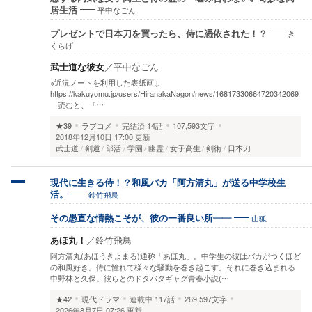
平中なごん
居生活
き
プレゼントで日本刀を買ったら、侍に憑依された！？
くらげ
武士道な彼女
／
平中なごん
※近況ノートを利用した表紙画↓
https://kakuyomu.jp/users/HiranakaNagon/news/16817330664720342069
読むと、『…
★39
ラブコメ
完結済
14話
107,593文字
2018年12月10日 17:00 更新
武士道
剣道
部活
学園
幽霊
女子高生
剣術
日本刀
現代に生きる侍！？和風バカ「阿方清丸」が送る中学校生
鈴竹飛鳥
活。
山狐
その愚直な情熱こそが、彼の一番良い所――
あほ丸！
／
鈴竹飛鳥
阿方清丸(あほうきよまる)通称「あほ丸」。中学生の彼はバカがつくほど
の和風好き。侍に憧れて様々な騒動を巻き起こす。それに巻き込まれる
中野林と久保。彼らとのドタバタギャグ青春小説(…
★42
現代ドラマ
連載中
117話
269,597文字
2026年8月7日 07:26 更新