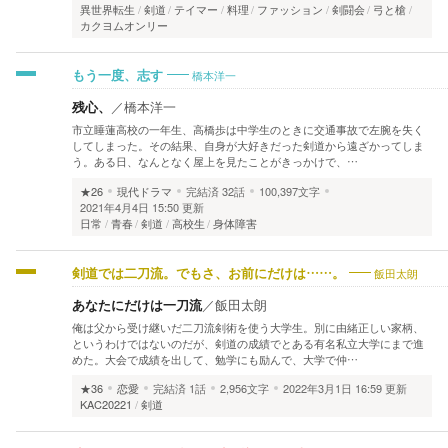
異世界転生
剣道
テイマー
料理
ファッション
剣闘会
弓と槍
カクヨムオンリー
橋本洋一
もう一度、志す
残心、
／
橋本洋一
市立睡蓮高校の一年生、高橋歩は中学生のときに交通事故で左腕を失く
してしまった。その結果、自身が大好きだった剣道から遠ざかってしま
う。ある日、なんとなく屋上を見たことがきっかけで、…
★26
現代ドラマ
完結済
32話
100,397文字
2021年4月4日 15:50 更新
日常
青春
剣道
高校生
身体障害
飯田太朗
剣道では二刀流。でもさ、お前にだけは……。
あなたにだけは一刀流
／
飯田太朗
俺は父から受け継いだ二刀流剣術を使う大学生。別に由緒正しい家柄、
というわけではないのだが、剣道の成績でとある有名私立大学にまで進
めた。大会で成績を出して、勉学にも励んで、大学で仲…
★36
恋愛
完結済
1話
2,956文字
2022年3月1日 16:59 更新
KAC20221
剣道