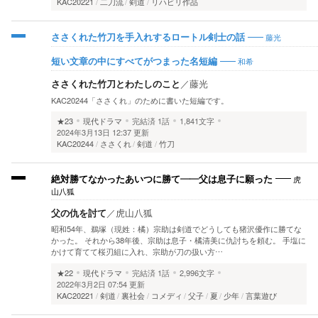
KAC20221
二刀流
剣道
リハビリ作品
藤光
ささくれた竹刀を手入れするロートル剣士の話
和希
短い文章の中にすべてがつまった名短編
ささくれた竹刀とわたしのこと
／
藤光
KAC20244「ささくれ」のために書いた短編です。
★23
現代ドラマ
完結済
1話
1,841文字
2024年3月13日 12:37 更新
KAC20244
ささくれ
剣道
竹刀
虎
絶対勝てなかったあいつに勝て――父は息子に願った
山八狐
父の仇を討て
／
虎山八狐
昭和54年、鵜塚（現姓：橘）宗助は剣道でどうしても猪沢優作に勝てな
かった。 それから38年後、宗助は息子・橘清美に仇討ちを頼む。 手塩に
かけて育てて桜刃組に入れ、宗助が刀の扱い方…
★22
現代ドラマ
完結済
1話
2,996文字
2022年3月2日 07:54 更新
KAC20221
剣道
裏社会
コメディ
父子
夏
少年
言葉遊び