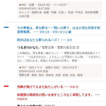
★300
恋愛
完結済
4話
11,113文字
2025年8月30日 18:07 更新
ギャップ
体調不良
純愛
学園
片思い
剣道
中学生
第33回電撃
小説大賞
その青春は、君を斬る――戦いの果て、はるか頂を目指す剣
電撃文庫・電撃の新文芸
道青春譚。
海理
読めばあなたも斬られるハズ！
つるぎのかなた
／
電撃文庫・電撃の新文芸
この物語は、君を青春へ連れていく――電撃文庫が贈る青春剣道ストー
リー！ 「つるぎのかなた」よりちょっと手前のこちら側、「つるぎのこ
なた」で語られる、剣道とそれ以外の日常と、青春…
★107
現代ドラマ
連載中
28話
252,013文字
2020年9月6日 19:00 更新
電撃文庫
青春
現代
高校生
武道
剣道
試合
最強
梧桐 彰
先鋒が負けてもまだあたしがいる
剣道部の高校生の思いを余すところなく表現してます。
時織拓未
覚えたか次鋒の剣
／
梧桐 彰