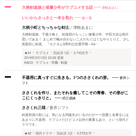
津軽あまに
大柄剣道娘と後輩少年がラブコメする話
銀ノ風
いいからさっさと一本を取れ
大柄小町とちっちゃな剣士
／
津軽あまに
大柄剣道娘、千葉小春と、剣道部のちっこい後輩少年、中田大吉は両片
思いである！ まじめで噛み合わない二人のちぐはぐなやりとりと、少し
真面目に剣道。 『カクヨム3周年記念選手権～Ka…
★41
ラブコメ
完結済
1話
3,743文字
2019年3月13日 23:26 更新
KAC3
ラブコメ
学園
剣道
蒼井シ
不器用に真っすぐに生きる。3つのささくれの形。
フト
ささくれを作り、またそれを癒してこその青春、その形がこ
武江成緒
こにくっきりと。
ささくれ三様
／
蒼井シフト
剣道部員の彩には、気になる同級生がいるのだがーー恋愛と名乗るには
あまりに不器用、ラブコメだけどコメ以外の要素もあり、という現代ド
ラマです。
★42
現代ドラマ
完結済
1話
3,579文字