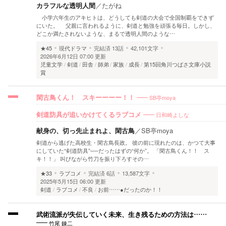
カラフルな透明人間
／
たがね
小学六年生のアキヒトは、どうしても剣道の大会で全国制覇をできず
にいた。 父親に言われるように、剣道と勉強を頑張る毎日。しかし、
どこか満たされないような、まるで透明人間のような…
★45
現代ドラマ
完結済
13話
42,101文字
2026年6月12日 07:00 更新
児童文学
剣道
田舎
師弟
家族
成長
第15回角川つばさ文庫小説
賞
SB亭moya
閑古鳥くん！ スキーーーー！！
日和崎よしな
剣道防具が追いかけてくるラブコメ
献身の、切っ先止まれよ、閑古鳥
／
SB亭moya
剣道から逃げた高校生・閑古鳥長政。 彼の前に現れたのは、かつて大事
にしていた“剣道防具”──だったはずの“何か”。 「閑古鳥くん！！ ス
キ！！」 叫びながら竹刀を振り下ろすその…
★33
ラブコメ
完結済
6話
13,587文字
2025年5月15日 06:00 更新
剣道
ラブコメ
不良
お前……●だったのか！！
武術流派が失伝していく未来、生き残るための方法は……
竹尾 錬二