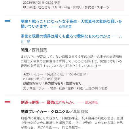
2023年9月21日 08:02 更新
BL
剣道
幼なじみ
LGBT
和装
片想い
男友達
スポーツ
闇鬼と戦うことになった女子高生・天宮真弓の壮絶な戦いを
西野新葉
描いていきます。
八
常世と現世の境界は斯くも虚ろで曖昧なものなのかと
月 猫
闇鬼
／
西野新葉
まだスマホが普及していない西暦２００６年のお話…八王子の黒辺高校
に通う天宮真弓は剣道部に所属していることを除けば、何処にでもいる
普通の女子高生！ おしゃべりも好きだし甘いものには…
★23
ホラー
完結済
61話
158,640文字
2023年10月3日 00:00 更新
残酷描写有り
暴力描写有り
性描写有り
女子高生
ホラー
警察
妊娠
霊界
剣道
三途の川
推理
葛原詩賦
剣道vs剣術……最強はどちらか。
剣道ブレイカー・クロニクル
／
葛原詩賦
剣道界に突如として現れた『日輪無神流』 只々自身の剣道を信じ、全国
中学校剣道大会に出場した塚原長義。 そこで突然、大会をかき乱した男
が現れる。 その1年後……。 同じ高校で…