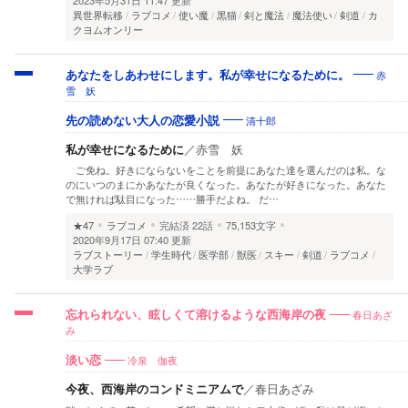
異世界転移
ラブコメ
使い魔
黒猫
剣と魔法
魔法使い
剣道
カ
クヨムオンリー
赤
あなたをしあわせにします。私が幸せになるために。
雪 妖
清十郎
先の読めない大人の恋愛小説
私が幸せになるために
／
赤雪 妖
ご免ね。好きにならないをことを前提にあなた達を選んだのは私。な
のにいつのまにかあなたが良くなった。あなたが好きになった。あなた
で無ければ駄目になった……勝手だよね。 だ…
★47
ラブコメ
完結済
22話
75,153文字
2020年9月17日 07:40 更新
ラブストーリー
学生時代
医学部
獣医
スキー
剣道
ラブコメ
大学ラブ
春日あざ
忘れられない、眩しくて溶けるような西海岸の夜
み
冷泉 伽夜
淡い恋
今夜、西海岸のコンドミニアムで
／
春日あざみ