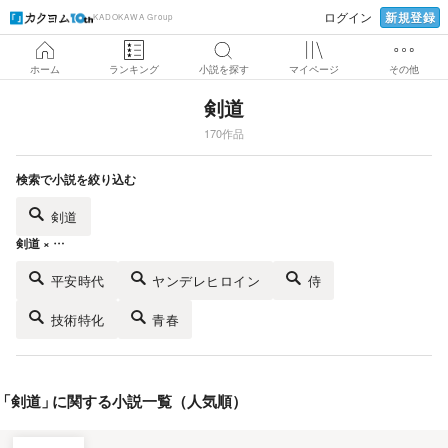
新規登録
ログイン
KADOKAWA Group
ホーム
ランキング
小説を探す
マイページ
その他
剣道
170作品
検索で小説を絞り込む
剣道
剣道 × …
平安時代
ヤンデレヒロイン
侍
技術特化
青春
「
剣道
」
に関する小説一覧（人気順）