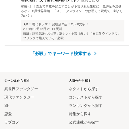
掌編×２ ＃直近で事故を起こすことが予言された生徒に、免許証を渡せ
るか？ ＃異世界掌編…「ステータスウィンドウは硬くて鋭利で、剣より
強い？」
★0
現代ドラマ
完結済
2話
2,556文字
2024年12月15日 21:14 更新
短編
運転免許
お仕事
逆ナン
予言（占い）
異世界ウィンドウ
フリックで飛んでいく
必殺
「必殺」でキーワード検索する
ジャンルから探す
人気作から探す
異世界ファンタジー
ネクストから探す
現代ファンタジー
コンテストから探す
SF
ランキングから探す
恋愛
特集から探す
ラブコメ
公式連載から探す