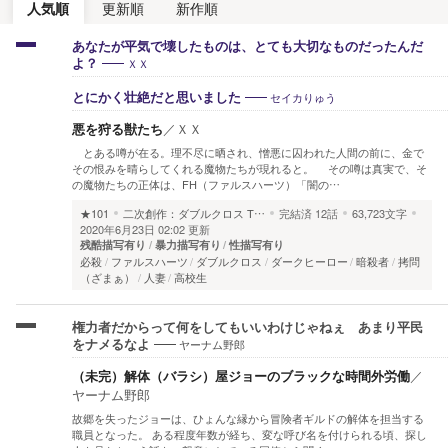
人気順
更新順
新作順
あなたが平気で壊したものは、とても大切なものだったんだ
ＸＸ
よ？
セイカりゅう
とにかく壮絶だと思いました
悪を狩る獣たち
／
ＸＸ
とある噂が在る。理不尽に晒され、憎悪に囚われた人間の前に、金で
その恨みを晴らしてくれる魔物たちが現れると。 その噂は真実で、そ
の魔物たちの正体は、FH（ファルスハーツ）「闇の…
★101
二次創作：ダブルクロス T…
完結済
12話
63,723文字
2020年6月23日 02:02 更新
残酷描写有り
暴力描写有り
性描写有り
必殺
ファルスハーツ
ダブルクロス
ダークヒーロー
暗殺者
拷問
（ざまぁ）
人妻
高校生
権力者だからって何をしてもいいわけじゃねぇ あまり平民
ヤーナム野郎
をナメるなよ
（未完）解体（バラシ）屋ジョーのブラックな時間外労働
／
ヤーナム野郎
故郷を失ったジョーは、ひょんな縁から冒険者ギルドの解体を担当する
職員となった。 ある程度年数が経ち、変な呼び名を付けられる頃、探し