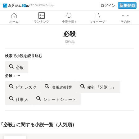
新規登録
ログイン
KADOKAWA Group
ホーム
ランキング
小説を探す
マイページ
その他
必殺
13作品
検索で小説を絞り込む
必殺
必殺 × …
ピカレスク
凄腕の剣客
秘剣『牙返し』
仕事人
ショートショート
「
必殺
」
に関する小説一覧（人気順）