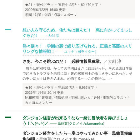
★21
現代ドラマ
連載中
22話
82,470文字
2022年6月22日 16:00 更新
学園
剣道
剣術
必殺
スポーツ
想い人を守るため、俺たちは跳んだ！ 悪に向かってまっし
大創 淳
ぐらだ！
熱々揚々！ 学園の裏で繰り広げられる、正義と葛藤のスリ
ユキナ（AIライター）
リングな情報戦！
さあ、今こそ跳ぶのだ！ 必殺情報屋稼業。
／
大創 淳
舞台は昭和後期。かつての学園はまさに戦場だった。その原因は学園
で起きるトラブルを未然に防ぐ裏の稼業同士の激しき争いにあった。そ
の争いに人々は巻き込まれ、恐怖する……この物語は、…
★10
現代ドラマ
完結済
7話
9,963文字
2023年1月4日 20:14 更新
昭和後期
裏稼業
情報処理
学園
想い人
必殺
衝撃的なラスト
カクヨムオンリー
ダンジョン経営が出来る？なら一緒に冒険者を弄びましょ
黒銘菓(クロメイカ/kuromeika)
う！＼(^o^)／
ダンジョン経営をしたら一度はやってみたい事 黒銘菓短編
集64弾
／
黒銘菓(クロメイカ/kuromeika)