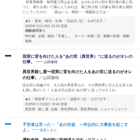
刺客屋稼業・無明蓮三郎はある夜、おのれを付け回す尾行者の影に気
づく。尾行を巻いて捕らえてみれば、蓮三郎が狙う対象を尾行者も標的
にしていたのだ。 彼はいう。標的——飛葉錠之介は…
★0
歴史・時代・伝奇
完結済
1話
3,437文字
2025年12月18日 22:00 更新
残酷描写有り
時代劇
必殺
秘剣『牙返し』
ダーク
剣戟
掟
凄腕の剣客
無敵
無敗
現実に背を向けた人を”あの世（異世界）”に送るのがオレの
山田隆晴
仕事。
異世界殺し屋〜現実に背を向けた人をあの世に送るのがオレ
の仕事。
／
山田隆晴
読み切り短編です。大人気の異世界もの、その異世界に主人公を送り込
む殺し屋がいた！ さあ今日は誰を”あの世”に送ってやろうか。
★0
異世界ファンタジー
連載中
1話
3,071文字
2025年11月26日 18:49 更新
異世界
殺し屋
必殺
異世界転生
異世界転移
ショートショート
予言者は言った…「あの生徒、一年以内に大事故を起こす
渡貫とゐち
よ」
運転免許、交付前に返納済みです
／
渡貫とゐち