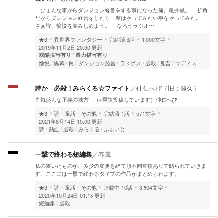
ひょんな事からダンジョン経営をする事になった俺、亀井黒。 折角
だからダンジョン経営をしたら一度はやってみたい事をやってみた。
さぁ皆、愉悦を噛みしめよう。 なろうラジオ…
★3
異世界ファンタジー
完結済
3話
1,000文字
2019年11月2日 20:30 更新
残酷描写有り
暴力描写有り
愉悦
黒幕
罠
ダンジョン経営
ラスボス
必殺
鬼畜
サディスト
詩か 必殺！みらくる☆ファイト
／
仲仁へび（旧：離久）
血気盛んな正義の味方！（※重複投稿しています）仲仁へび
★3
詩・童話・その他
完結済
1話
571文字
2021年8月14日 15:00 更新
詩
熱血
必殺
みらくる
ふぁいと
一撃で終わる短編集
／
春嵐
私の書いたものが、多少の変更を経て順不同重複ありで貼られていきま
す。ここには一撃で終わるタイプの作品がまとめられます。
★3
詩・童話・その他
連載中
10話
3,904文字
2020年10月24日 01:18 更新
短編集
必殺