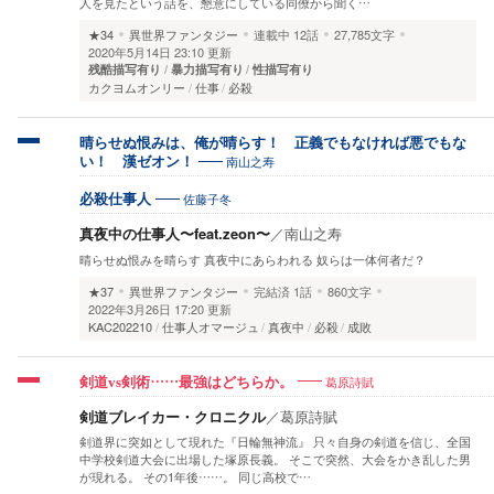
人を見たという話を、懇意にしている同僚から聞く…
★34
異世界ファンタジー
連載中
12話
27,785文字
2020年5月14日 23:10 更新
残酷描写有り
暴力描写有り
性描写有り
カクヨムオンリー
仕事
必殺
晴らせぬ恨みは、俺が晴らす！ 正義でもなければ悪でもな
南山之寿
い！ 漢ゼオン！
佐藤子冬
必殺仕事人
真夜中の仕事人〜feat.zeon〜
／
南山之寿
晴らせぬ恨みを晴らす 真夜中にあらわれる 奴らは一体何者だ？
★37
異世界ファンタジー
完結済
1話
860文字
2022年3月26日 17:20 更新
KAC202210
仕事人オマージュ
真夜中
必殺
成敗
葛原詩賦
剣道vs剣術……最強はどちらか。
剣道ブレイカー・クロニクル
／
葛原詩賦
剣道界に突如として現れた『日輪無神流』 只々自身の剣道を信じ、全国
中学校剣道大会に出場した塚原長義。 そこで突然、大会をかき乱した男
が現れる。 その1年後……。 同じ高校で…