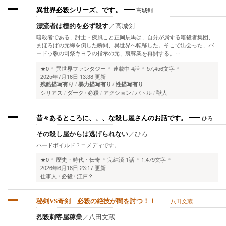
高城剣
異世界必殺シリーズ、です。
漂流者は標的を必ず殺す
／
高城剣
暗殺者である、討士・疾風こと正岡辰馬は、自分が属する暗殺者集団、
まほろばの元締を倒した瞬間、異世界へ転移した。そこで出会った、バ
ードゥ教の司祭キヨラの指示の元、裏稼業を再開する。…
★0
異世界ファンタジー
連載中
4話
57,456文字
2025年7月16日 13:38 更新
残酷描写有り
暴力描写有り
性描写有り
シリアス
ダーク
必殺
アクション
バトル
獣人
ひろ
昔々あるところに、、、な殺し屋さんのお話です。
その殺し屋からは逃げられない
／
ひろ
ハードボイルド？コメディです。
★0
歴史・時代・伝奇
完結済
1話
1,479文字
2026年6月18日 23:17 更新
仕事人
必殺
江戸？
八田文蔵
秘剣VS奇剣 必殺の絶技が闇を討つ！！
烈殺刺客屋稼業
／
八田文蔵