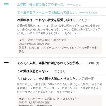
たまこ
五年間、毎日君に囁くプロポーズ。
Asahi-Yuhi
甘々過ぎるストーカーでも結ばれてほしい。
冷徹執事は、つれない侍女を溺愛し続ける。
／
たまこ
公爵の専属執事ハロルドは、美しい容姿に関わらず氷のように冷徹であ
り、多くの女性に思いを寄せられる。しかし、公爵の娘の侍女ソフィア
だけは、ハロルドに見向きもしない。 ある日、ハ…
★26
恋愛
完結済
42話
44,129文字
2023年9月30日 21:00 更新
異世界
じれじれ
ハッピーエンド
クールヒロイン
モテ男
執事
侍女
刀綱一實
そろそろ人類、本格的に滅ぼされそうな予感。
こうけん
この愛は仮想じゃない
ＡＩはついに、全人類を人質にとりました。
／
刀綱一實
現代日本より十年ほど先、VRや３Ｄが当たり前になった時代。 さらに先
を見据え、ＶＲや3D、コントローラーに頼らないゲーム開発に力を入れ
たデーヴァという企業があった。 今までとは没…
★24
ミステリー
完結済
101話
253,779文字
2023年11月9日 07:30 更新
残酷描写有り
暴力描写有り