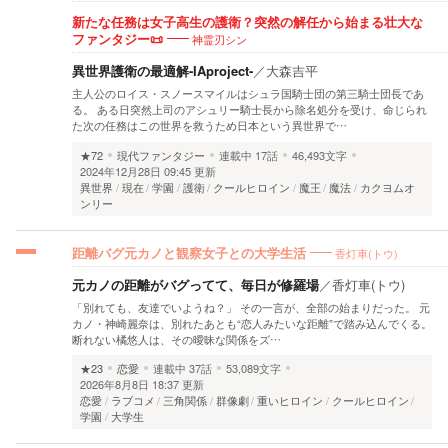
新たな任務は女子高生の護衛？突然の解任から始まる壮大な
神霊刃シン
ファンタジー📜
異世界護衛の最適解-IAproject-
／
大森吉平
主人公のロイス・スノースマイルはシュラ国騎士団の第三騎士団長であ
る。 ある日突然上司のアシュリー騎士長から除名処分を受け、命じられ
た次の任務はこの世界を救うため日本という異世界で…
★72
現代ファンタジー
連載中
17話
46,493文字
2024年12月28日 09:45 更新
異世界
現在
学園
護衛
クールヒロイン
魔王
魔法
カクヨムオ
ンリー
香灯車(トウ)
距離バグ元カノと観察女子との大学生活
元カノの距離がバグってて、毎日が修羅場
／
香灯車(トウ)
「別れても、友達でいようね？」 その一言が、全部の始まりだった。 元
カノ・神崎麗奈は、別れたあとも“恋人みたいな距離”で踏み込んでくる。
断れない橘悠人は、その曖昧な関係をズ…
★23
恋愛
連載中
37話
53,089文字
2026年8月8日 18:37 更新
恋愛
ラブコメ
三角関係
群像劇
重いヒロイン
クールヒロイン
学園
大学生