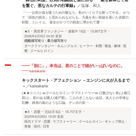
を繋ぐ、歪なカルテの行軍録』
／
塩塚 和人
「――お前が血を吸うための敵なら、私がいくらでも斬ってやる」 かつ
て「緋色の残光」と恐れられながらも、大義を失い前線を退いた赤髪の
剣聖、ミレイユ。 彼女がかつての戦友に導かれて遭…
★3
異世界ファンタジー
連載中
10話
15,807文字
2026年6月9日 04:20 更新
残酷描写有り
暴力描写有り
ダークファンタジー
ホムンクルス
ヒーラー
剣聖
吸血
解体
医
療
クールヒロイン
━━「別に」。本当は、君のことで頭がいっぱいなのに。
kareakarie
キックスタート・アフェクション －エンジンに火が入るまで
－
／
kareakarie
⦅★★☆☆☆⦆ ⋘クールヒロイン･ラブストーリー⋙ 口数少ない私(上條江
莉)と、影のある隣人(城戸寛)。二人のぎこちない会話、友人との辛辣な
応酬、姉弟の嵐のような口論。テンポの良…
★3
恋愛
完結済
6話
18,707文字
2025年6月29日 19:00 更新
現代ドラマ
恋愛
ラブストーリー
クールヒロイン
ギャップ萌え
青春
現代
日常