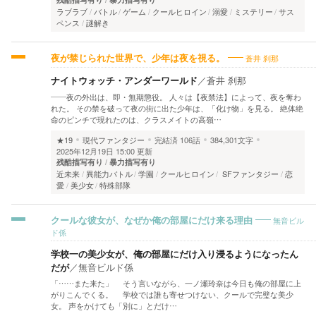
ラブラブ
バトル
ゲーム
クールヒロイン
溺愛
ミステリー
サス
ペンス
謎解き
蒼井 刹那
夜が禁じられた世界で、少年は夜を視る。
ナイトウォッチ・アンダーワールド
／
蒼井 刹那
――夜の外出は、即・無期懲役。 人々は【夜禁法】によって、夜を奪わ
れた。 その禁を破って夜の街に出た少年は、「化け物」を見る。 絶体絶
命のピンチで現れたのは、クラスメイトの高嶺…
★19
現代ファンタジー
完結済
106話
384,301文字
2025年12月19日 15:00 更新
残酷描写有り
暴力描写有り
近未来
異能力バトル
学園
クールヒロイン
SFファンタジー
恋
愛
美少女
特殊部隊
無音ビル
クールな彼女が、なぜか俺の部屋にだけ来る理由
ド係
学校一の美少女が、俺の部屋にだけ入り浸るようになったん
だが
／
無音ビルド係
「……また来た」 そう言いながら、一ノ瀬玲奈は今日も俺の部屋に上
がりこんでくる。 学校では誰も寄せつけない、クールで完璧な美少
女。 声をかけても「別に」とだけ…