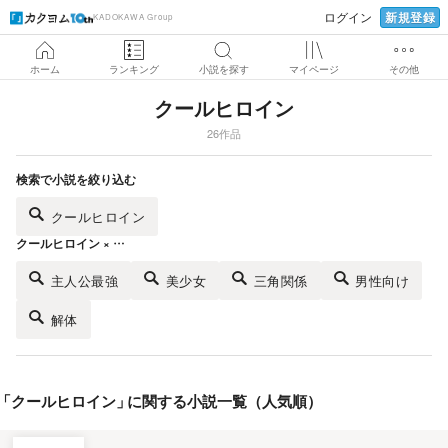
新規登録
ログイン
KADOKAWA Group
ホーム
ランキング
小説を探す
マイページ
その他
クールヒロイン
26作品
検索で小説を絞り込む
クールヒロイン
クールヒロイン × …
主人公最強
美少女
三角関係
男性向け
解体
「
クールヒロイン
」
に関する小説一覧（人気順）