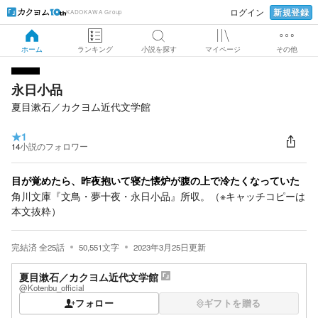
新規登録
ログイン
KADOKAWA Group
ホーム
ランキング
小説を探す
マイページ
その他
永日小品
夏目漱石
／
カクヨム近代文学館
★
1
14
小説のフォロワー
目が覚めたら、昨夜抱いて寝た懐炉が腹の上で冷たくなっていた
角川文庫『文鳥・夢十夜・永日小品』所収。（※キャッチコピーは
本文抜粋）
完結済
全
25
話
50,551
文字
2023年3月25日
更新
夏目漱石
／
カクヨム近代文学館
@Kotenbu_official
フォロー
ギフトを贈る