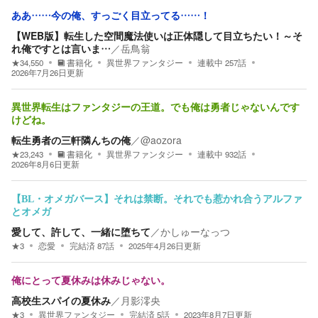
ああ……今の俺、すっごく目立ってる……！
【WEB版】転生した空間魔法使いは正体隠して目立ちたい！～そ
れ俺ですとは言いま…
／
岳鳥翁
★
34,550
書籍化
異世界ファンタジー
連載中
257
話
2026年7月26日
更新
異世界転生はファンタジーの王道。でも俺は勇者じゃないんです
けどね。
転生勇者の三軒隣んちの俺
／
@aozora
★
23,243
書籍化
異世界ファンタジー
連載中
932
話
2026年8月6日
更新
【BL・オメガバース】それは禁断。それでも惹かれ合うアルファ
とオメガ
愛して、許して、一緒に堕ちて
／
かしゅーなっつ
★
3
恋愛
完結済
87
話
2025年4月26日
更新
俺にとって夏休みは休みじゃない。
高校生スパイの夏休み
／
月影澪央
★
3
異世界ファンタジー
完結済
5
話
2023年8月7日
更新