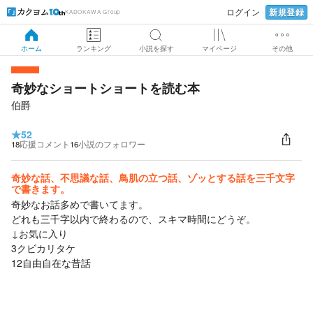
新規登録
ログイン
KADOKAWA Group
ホーム
ランキング
小説を探す
マイページ
その他
奇妙なショートショートを読む本
伯爵
★
52
18
応援コメント
16
小説のフォロワー
奇妙な話、不思議な話、鳥肌の立つ話、ゾッとする話を三千文字
で書きます。
奇妙なお話多めで書いてます。
どれも三千字以内で終わるので、スキマ時間にどうぞ。
↓お気に入り
3クビカリタケ
12自由自在な昔話