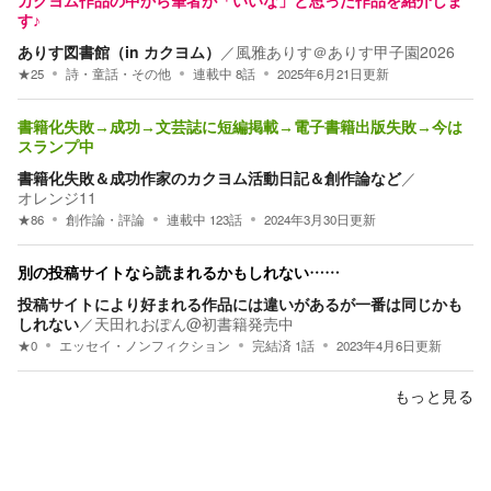
カクヨム作品の中から筆者が「いいな」と思った作品を紹介しま
す♪
ありす図書館（in カクヨム）
／
風雅ありす＠ありす甲子園2026
★
25
詩・童話・その他
連載中
8
話
2025年6月21日
更新
書籍化失敗→成功→文芸誌に短編掲載→電子書籍出版失敗→今は
スランプ中
書籍化失敗＆成功作家のカクヨム活動日記＆創作論など
／
オレンジ11
★
86
創作論・評論
連載中
123
話
2024年3月30日
更新
別の投稿サイトなら読まれるかもしれない……
投稿サイトにより好まれる作品には違いがあるが一番は同じかも
しれない
／
天田れおぽん@初書籍発売中
★
0
エッセイ・ノンフィクション
完結済
1
話
2023年4月6日
更新
もっと見る