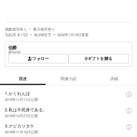
残酷描写有り
暴力描写有り
完結済
全
17
話
26,258
文字
2022年1月19日
更新
伯爵
@hurito
フォロー
ギフトを贈る
目次
関連小説
詳細
目次
1.かくれんぼ
2019年11月11日
公開
2.私は不死身である。
2019年10月27日
公開
3.クビカリタケ
2019年11月10日
公開