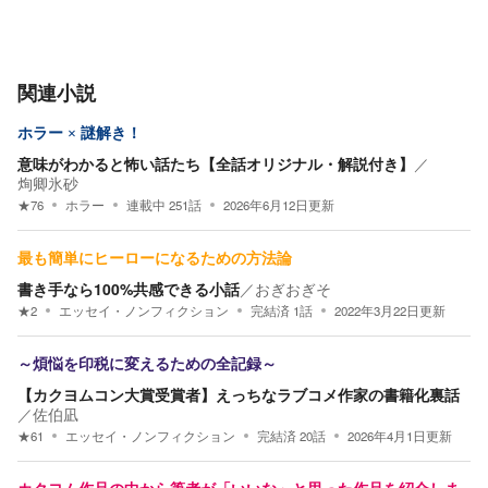
関連小説
ホラー × 謎解き！
意味がわかると怖い話たち【全話オリジナル・解説付き】
／
㶷卿氷砂
★
76
ホラー
連載中
251
話
2026年6月12日
更新
最も簡単にヒーローになるための方法論
書き手なら100%共感できる小話
／
おぎおぎそ
★
2
エッセイ・ノンフィクション
完結済
1
話
2022年3月22日
更新
～煩悩を印税に変えるための全記録～
【カクヨムコン大賞受賞者】えっちなラブコメ作家の書籍化裏話
／
佐伯凪
★
61
エッセイ・ノンフィクション
完結済
20
話
2026年4月1日
更新