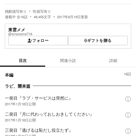
残酷描写有り
性描写有り
連載中
全
16
話
48,455
文字
2017年8月19日
更新
東雲メメ
@sinonome716
フォロー
ギフトを贈る
目次
関連小説
詳細
目次
16
話
本編
ラビ、襲来篇
一発目『ラブ・サービスは突然に』
2017年1月18日
公開
二発目『月に代わっておしおきしてください』
2017年1月18日
公開
三発目『逃げるは恥だし役立たず』
2017年1月21日
公開