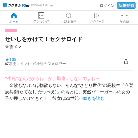
新規登録
ログイン
KADOKAWA Group
ホーム
ランキング
小説を探す
マイページ
その他
せいしをかけて！セクサロイド
東雲メメ
★
108
87
応援コメント
119
小説のフォロワー
“生死”なんだからね！か、勘違いしないでよねっ！
金欲もなければ物欲もない。そんな“さとり世代”の高校生『立梨
辰兵衛(たてなし たつべえ)』のもとに、突然バニーガールの女の
子が押しかけてきた！ 彼女は22世紀
…続きを読む