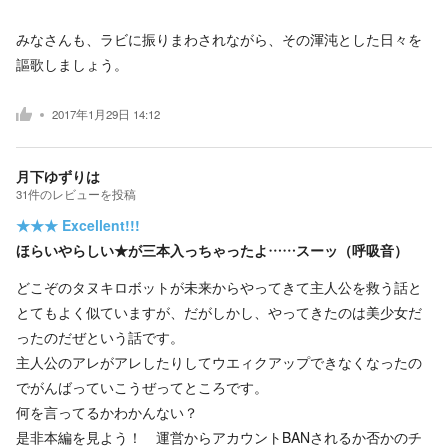
みなさんも、ラビに振りまわされながら、その渾沌とした日々を
謳歌しましょう。
2017年1月29日 14:12
月下ゆずりは
31
件の
レビューを投稿
★★★
Excellent!!!
ほらいやらしい★が三本入っちゃったよ……スーッ（呼吸音）
どこぞのタヌキロボットが未来からやってきて主人公を救う話と
とてもよく似ていますが、だがしかし、やってきたのは美少女だ
ったのだぜという話です。
主人公のアレがアレしたりしてウエィクアップできなくなったの
でがんばっていこうぜってところです。
何を言ってるかわかんない？
是非本編を見よう！ 運営からアカウントBANされるか否かのチ