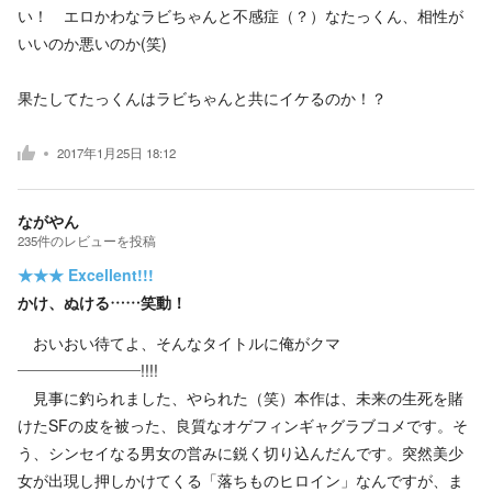
い！ エロかわなラビちゃんと不感症（？）なたっくん、相性が
いいのか悪いのか(笑)
果たしてたっくんはラビちゃんと共にイケるのか！？
2017年1月25日 18:12
ながやん
235
件の
レビューを投稿
★★★
Excellent!!!
かけ、ぬける……笑動！
おいおい待てよ、そんなタイトルに俺がクマ
――――――――!!!!
見事に釣られました、やられた（笑）本作は、未来の生死を賭
けたSFの皮を被った、良質なオゲフィンギャグラブコメです。そ
う、シンセイなる男女の営みに鋭く切り込んだんです。突然美少
女が出現し押しかけてくる「落ちものヒロイン」なんですが、ま