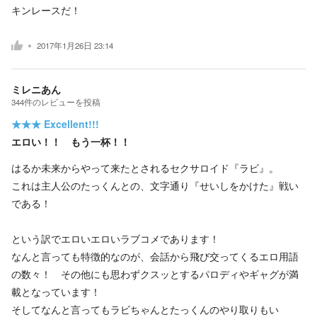
キンレースだ！
2017年1月26日 23:14
ミレニあん
344
件の
レビューを投稿
★★★
Excellent!!!
エロい！！ もう一杯！！
はるか未来からやって来たとされるセクサロイド『ラビ』。
これは主人公のたっくんとの、文字通り『せいしをかけた』戦い
である！
という訳でエロいエロいラブコメであります！
なんと言っても特徴的なのが、会話から飛び交ってくるエロ用語
の数々！ その他にも思わずクスッとするパロディやギャグが満
載となっています！
そしてなんと言ってもラビちゃんとたっくんのやり取りもい