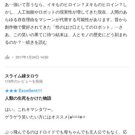
あ…強いて言うなら、イキものヒロイン？ヌキものヒロイン？し
かし、人工知能やロボットの現実性が増してきた現在、人間のあ
らゆる存在理由をマシーンが代替する可能性があります。昔から
創作物で愛好されてきた「性のはけ口としてのロボット」…さ
あ、この笑いの果てに待つ結末は、人とモノの歴史にどう刻まれ
るのか？…
続きを読む
2017年1月24日 14:50
スライム緑タロウ
115
件の
レビューを投稿
★★★
Excellent!!!
人類の生死をかけた物語
はい。これキマシタワー。
ゲラゲラ笑いたい方にはオススメ(๑•̀ㅁ•́ฅ✧
ぶっ飛んでるのはドロイドでも母ちゃんでも主人公でもなく、応