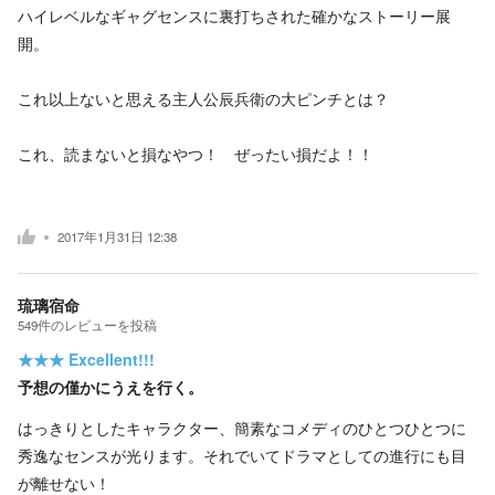
ハイレベルなギャグセンスに裏打ちされた確かなストーリー展
開。
これ以上ないと思える主人公辰兵衛の大ピンチとは？
これ、読まないと損なやつ！ ぜったい損だよ！！
2017年1月31日 12:38
琉璃宿命
549
件の
レビューを投稿
★★★
Excellent!!!
予想の僅かにうえを行く。
はっきりとしたキャラクター、簡素なコメディのひとつひとつに
秀逸なセンスが光ります。それでいてドラマとしての進行にも目
が離せない！