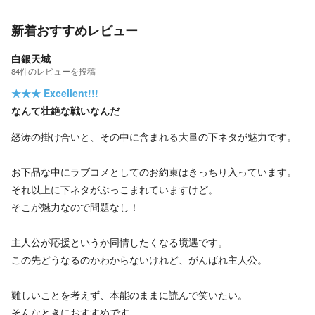
新着おすすめレビュー
白銀天城
84
件の
レビューを投稿
★★★
Excellent!!!
なんて壮絶な戦いなんだ
怒涛の掛け合いと、その中に含まれる大量の下ネタが魅力です。
お下品な中にラブコメとしてのお約束はきっちり入っています。
それ以上に下ネタがぶっこまれていますけど。
そこが魅力なので問題なし！
主人公が応援というか同情したくなる境遇です。
この先どうなるのかわからないけれど、がんばれ主人公。
難しいことを考えず、本能のままに読んで笑いたい。
そんなときにおすすめです。