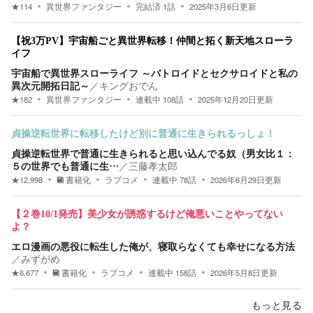
★
114
異世界ファンタジー
完結済
1
話
2025年3月6日
更新
【祝3万PV】宇宙船ごと異世界転移！仲間と拓く新天地スローラ
イフ
宇宙船で異世界スローライフ ～バトロイドとセクサロイドと私の
異次元開拓日記～
／
キングおでん
★
182
異世界ファンタジー
連載中
108
話
2025年12月20日
更新
貞操逆転世界に転移したけど別に普通に生きられるっしょ！
貞操逆転世界で普通に生きられると思い込んでる奴（男女比１：
５の世界でも普通に生…
／
三藤孝太郎
★
12,998
書籍化
ラブコメ
連載中
78
話
2026年6月29日
更新
【２巻10/1発売】美少女が誘惑するけど俺悪いことやってない
よ？
エロ漫画の悪役に転生した俺が、寝取らなくても幸せになる方法
／
みずがめ
★
6,677
書籍化
ラブコメ
連載中
158
話
2026年5月8日
更新
もっと見る