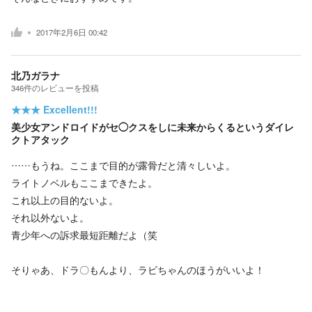
2017年2月6日 00:42
北乃ガラナ
346
件の
レビューを投稿
★★★
Excellent!!!
美少女アンドロイドがセ◯クスをしに未来からくるというダイレ
クトアタック
……もうね。ここまで目的が露骨だと清々しいよ。
ライトノベルもここまできたよ。
これ以上の目的ないよ。
それ以外ないよ。
青少年への訴求最短距離だよ（笑
そりゃあ、ドラ〇もんより、ラビちゃんのほうがいいよ！