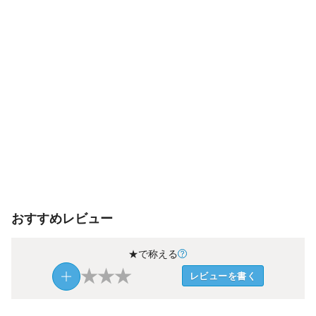
おすすめレビュー
★で称える
★
★
★
レビューを書く