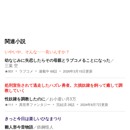
関連小説
いやいや、そんな……良いんすか？
幼なじみに失恋したらその母親とラブコメることになった
／
三葉 空
★
931
ラブコメ
連載中
69
話
2026年3月15日
更新
処刑宣告されて逃走したハズレ勇者。欠損奴隷を飼って癒して調
教していく
性奴隷を調教したのに
／
お小遣い月3万
★
111
異世界ファンタジー
完結済
29
話
2024年8月7日
更新
きっと今日は楽しいひなまつり
雛人形今昔物語
／
鉄鋼怪人