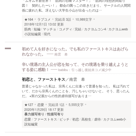
「ムキムキ新世界！ 筋肉の召喚マスター！」「筋肉の理想的間取り
図！ 契約したーい！」 都会の隅っこの吹きだまり。 サークルの人間関
係に疲れた私、冴えない大学生小山が出会ったのは…
★164
ラブコメ
完結済
3話
10,989文字
2018年12月1日 13:02 更新
筋肉
短編
マッチョ
コメディ
完結
カクヨムコン4
カクヨムweb
小説短編賞
現代
初めて人を好きになった。でも私のファーストキスはあげら
南雲 皋
れなかった。
辛い境遇の主人公が恋を知って、その境遇を乗り越えようと
babibu：引っ越し後始末コメ減少中
する姿に感動！
初恋と、ファーストキス
／
南雲 皋
普通じゃなかった私は、宗馬くんに出逢って普通を知った。 私は汚れて
いて、だから宗馬くんのことを、汚しちゃいけないと。 そう、思ったん
だ。 ※実の父親からの性的虐待描写がありま…
★127
恋愛
完結済
1話
5,555文字
2020年1月29日 18:17 更新
暴力描写有り
性描写有り
恋愛
ファーストキス
ビッチ
初恋
高校生
虐待
カクヨムweb小
説短編賞