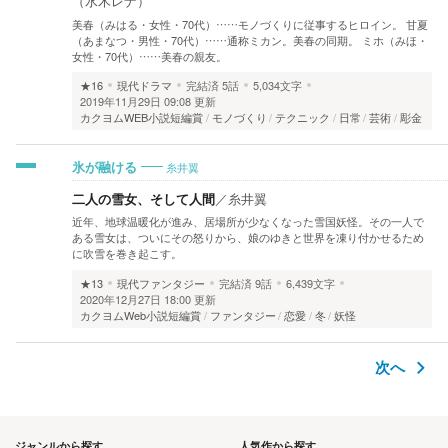
（水木レナ）
美春（みはる・女性・70代）……モノづくりに従事するヒロイン。 甘夏
（あまなつ・男性・70代）……通称ミカン。美春の同期。 ミホ（みほ・
女性・70代）……美春の親友。
★16
現代ドラマ
完結済
5話
5,034文字
2019年11月29日 09:08 更新
カクヨムWEB小説短編賞
モノづくり
テクニック
日常
芸術
彫金
糸井翼
氷が融ける
二人の雪女、そして人間
／
糸井翼
近年、地球温暖化が進み、居場所が少なくなった雪国妖怪。その一人で
ある雪女は、ついにその怒りから、娘のゆきと世界を凍り付かせるため
に吹雪を巻き起こす。
★13
現代ファンタジー
完結済
9話
6,439文字
2020年12月27日 18:00 更新
カクヨムWeb小説短編賞
ファンタジー
恋愛
冬
妖怪
次へ
ジャンルから探す
人気作から探す