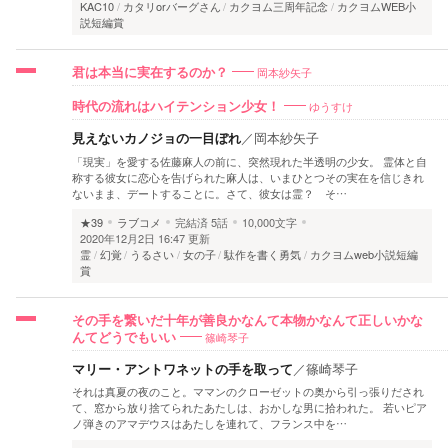
KAC10
カタリorバーグさん
カクヨム三周年記念
カクヨムWEB小
説短編賞
岡本紗矢子
君は本当に実在するのか？
ゆうすけ
時代の流れはハイテンション少女！
見えないカノジョの一目ぼれ
／
岡本紗矢子
「現実」を愛する佐藤麻人の前に、突然現れた半透明の少女。 霊体と自
称する彼女に恋心を告げられた麻人は、いまひとつその実在を信じきれ
ないまま、デートすることに。さて、彼女は霊？ そ…
★39
ラブコメ
完結済
5話
10,000文字
2020年12月2日 16:47 更新
霊
幻覚
うるさい
女の子
駄作を書く勇気
カクヨムweb小説短編
賞
その手を繋いだ十年が善良かなんて本物かなんて正しいかな
篠崎琴子
んてどうでもいい
マリー・アントワネットの手を取って
／
篠崎琴子
それは真夏の夜のこと。ママンのクローゼットの奥から引っ張りだされ
て、窓から放り捨てられたあたしは、おかしな男に拾われた。 若いピア
ノ弾きのアマデウスはあたしを連れて、フランス中を…