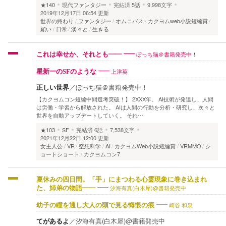
★140
現代ファンタジー
完結済
5話
9,998文字
2019年12月17日 06:54 更新
世界の終わり
ファンタジー
オムニバス
カクヨムweb小説短編賞
願い
日常
淡々と
生きる
ぼっち猫＠書籍発売中！
これは幸せか、それとも――
上津英
星新一のSFのような
正しい世界
／
ぼっち猫＠書籍発売中！
【カクヨムコン短編中間選考突破！】 2XXX年。 AI技術が発達し、人間
は労働・学習から解放された。 AIは人間の行動を分析・研究し、次々と
世界を自動アップデートしていく。 それ…
★103
SF
完結済
6話
7,538文字
2021年12月22日 12:00 更新
女主人公
VR
空想科学
AI
カクヨムWeb小説短編賞
VRMMO
シ
ョートショート
カクヨムコン7
夏休みの四日間。「手」にまつわる心霊現象に巻き込まれ
汐海有真(白木犀)@書籍発売中
た、姉弟の物語――
崎谷 和泉
幼子の瞳を通し大人の頭で見る悔恨の痕
てがあるよ
／
汐海有真(白木犀)@書籍発売中