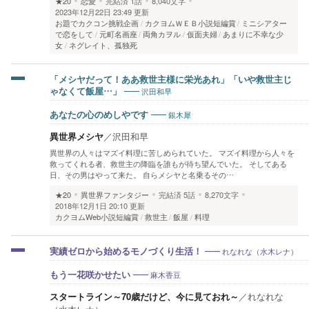
★20
恋愛
完結済
1話
8,040文字
2023年12月22日 23:49 更新
お題でカクコン挑戦企画
カクヨムＷＥＢ小説短編賞
ミニシアター
で恋をして
元町名画座
両角カヲル
仮面夫婦
あまりに不幸な少
女
ネグレイト、孤独死
「メシヤだって！ああ救世主様に栄光あれ」「いや救世主じ
沢田和早
ゃなくて飯屋…」
銀木犀
あなたの心のめしやです
異世界メシヤ
／
沢田和早
異世界の人々はマズイ料理に苦しめられていた。 マズイ料理から人々を
救ってくれる者、救世主の降臨を誰もが待ち望んでいた。 そしてある
日、その男はやって来た。 自らメシヤと名乗るその…
★20
異世界ファンタジー
完結済
5話
8,270文字
2018年12月1日 20:10 更新
カクヨムWeb小説短編賞
救世主
飯屋
料理
れなれな（水木レナ）
実績ゼロから始めるモノづくり生活！
麻木香豆
もう一花咲かせたい
スタートライン～70歳だけど、今に見ておれ～
／
れなれな