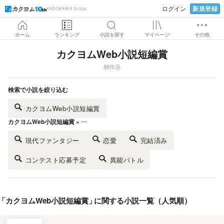
新規登録
ログイン
KADOKAWA Group
ホーム
ランキング
小説を探す
マイページ
その他
カクヨムWeb小説短編賞
86作品
検索で小説を絞り込む
カクヨムWeb小説短編賞
カクヨムWeb小説短編賞 × …
現代ファンタジー
恋愛
完結済み
コンテスト応募予定
異能バトル
「
カクヨムWeb小説短編賞
」
に関する小説一覧（人気順）