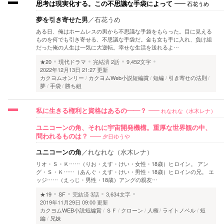
石花うめ
思考は現実化する。この不思議な手袋によって
夢を引き寄せた男
／
石花うめ
ある日、俺はホームレスの男から不思議な手袋をもらった。目に見える
ものを何でも引き寄せる、不思議な手袋だ。金も女も手に入れ、負け組
だった俺の人生は一気に大逆転。幸せな生活を送れるよ…
★20
現代ドラマ
完結済
2話
9,452文字
2022年12月13日 21:27 更新
カクヨムオンリー
カクヨムWeb小説短編賞
短編
引き寄せの法則
夢
手袋
勝ち組
れなれな（水木レナ）
私に生きる権利と資格はあるの――？
ユニコーンの角、それに宇宙開発機構。重厚な世界観の中、
夕日ゆうや
問われるものは？
ユニコーンの角
／
れなれな（水木レナ）
リオ・Ｓ・Ｋ……（りお・えす・けい・女性・18歳）ヒロイン。 アン
グ・Ｓ・Ｋ……（あんぐ・えす・けい・男性・18歳）ヒロインの兄。 エ
ッジ……（えっじ・男性・18歳）アングの親友…
★19
SF
完結済
3話
3,634文字
2019年11月29日 09:00 更新
カクヨムWEB小説短編賞
ＳＦ
クローン
人権
ライトノベル
短
編
兄妹