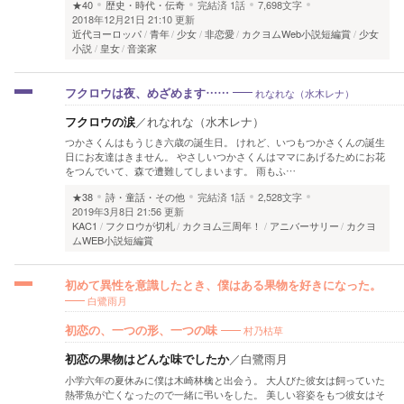
★40
歴史・時代・伝奇
完結済
1話
7,698文字
2018年12月21日 21:10 更新
近代ヨーロッパ
青年
少女
非恋愛
カクヨムWeb小説短編賞
少女
小説
皇女
音楽家
れなれな（水木レナ）
フクロウは夜、めざめます……
フクロウの涙
／
れなれな（水木レナ）
つかさくんはもうじき六歳の誕生日。 けれど、いつもつかさくんの誕生
日にお友達はきません。 やさしいつかさくんはママにあげるためにお花
をつんでいて、森で遭難してしまいます。 雨もふ…
★38
詩・童話・その他
完結済
1話
2,528文字
2019年3月8日 21:56 更新
KAC1
フクロウが切札
カクヨム三周年！
アニバーサリー
カクヨ
ムWEB小説短編賞
初めて異性を意識したとき、僕はある果物を好きになった。
白鷺雨月
村乃枯草
初恋の、一つの形、一つの味
初恋の果物はどんな味でしたか
／
白鷺雨月
小学六年の夏休みに僕は木崎林檎と出会う。 大人びた彼女は飼っていた
熱帯魚が亡くなったので一緒に弔いをした。 美しい容姿をもつ彼女はそ