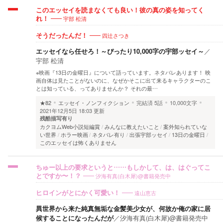
このエッセイを読まなくても良い！彼の真の姿を知ってく
宇部 松清
れ！
四辻さつき
そうだったんだ！
エッセイなら任せろ！～ぴったり10,000字の宇部ッセイ～
／
宇部 松清
※映画『13日の金曜日』について語っています。ネタバレあります！ 映
画自体は見たことがないのに、なぜかそこに出て来るキャラクターのこ
とは知っている、ってありませんか？ それの最…
★82
エッセイ・ノンフィクション
完結済
5話
10,000文字
2021年12月5日 18:03 更新
残酷描写有り
カクヨムWeb小説短編賞
みんなに教えたいこと
案外知られていな
い世界
ホラー映画
ネタバレ有り
出張宇部ッセイ
13日の金曜日
このエッセイは怖くありません
ちゅー以上の要求というと……もしかして、は、はぐってこ
汐海有真(白木犀)@書籍発売中
とですか〜！？
遠山恵古
ヒロインがとにかく可愛い！
異世界から来た純真無垢な金髪美少女が、何故か俺の家に居
候することになったんだが
／
汐海有真(白木犀)@書籍発売中