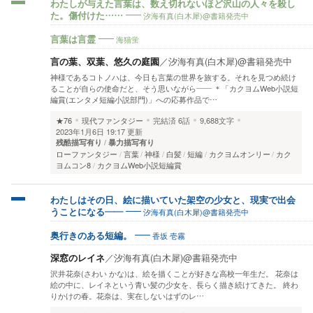
わたしが与えた言葉は、数え切れないほど沢山の人々を殺し
汐海有真(白木犀)@書籍発売中
た。傷付けた……
海猫蛍
言葉は言霊
言の葉、双葉、悠久の庭園
／
汐海有真(白木犀)@書籍発売中
神様であるコトノハは、今日も言葉の世界を旅する。それを見つめ続け
ることが自らの使命だと、そう思いながら―― ＊「カクヨムWeb小説短
編賞(エンタメ短編小説部門)」への応募作品で…
★76
現代ファンタジー
完結済
6話
9,688文字
2023年1月6日 19:17 更新
残酷描写有り
暴力描写有り
ローファンタジー
言葉
神様
白髪
短編
カクヨムオンリー
カク
ヨムコン8
カクヨムWeb小説短編賞
わたしはその日、絵に描いていた架空の少女と、現実で出会
汐海有真(白木犀)@書籍発売中
うことになる――
香坂 壱霧
奥行きのある短編。
深窓のレイネ
／
汐海有真(白木犀)@書籍発売中
沢井花奈(さわい かな)は、絵を描くことが好きな高校一年生だ。 花奈は
絵の中に、レイネという青い髪の少女を、長らく描き続けてきた。 終わ
りかけの春。花奈は、実在しないはずのレ…