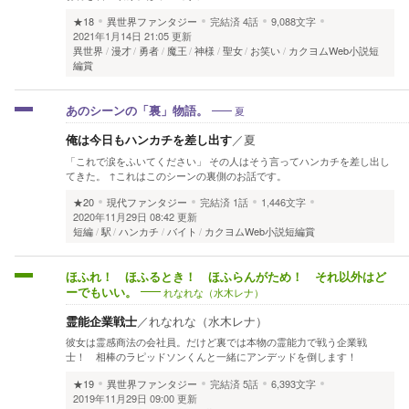
★18
異世界ファンタジー
完結済
4話
9,088文字
2021年1月14日 21:05 更新
異世界
漫才
勇者
魔王
神様
聖女
お笑い
カクヨムWeb小説短
編賞
夏
あのシーンの「裏」物語。
俺は今日もハンカチを差し出す
／
夏
「これで涙をふいてください」 その人はそう言ってハンカチを差し出し
てきた。 ↑これはこのシーンの裏側のお話です。
★20
現代ファンタジー
完結済
1話
1,446文字
2020年11月29日 08:42 更新
短編
駅
ハンカチ
バイト
カクヨムWeb小説短編賞
ほふれ！ ほふるとき！ ほふらんがため！ それ以外はど
れなれな（水木レナ）
ーでもいい。
霊能企業戦士
／
れなれな（水木レナ）
彼女は霊感商法の会社員。だけど裏では本物の霊能力で戦う企業戦
士！ 相棒のラピッドソンくんと一緒にアンデッドを倒します！
★19
異世界ファンタジー
完結済
5話
6,393文字
2019年11月29日 09:00 更新