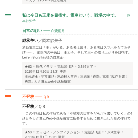
岡
私は今日も玉座を目指す。電車という、戦場の中で。
本紗矢子
白鷺雨月
日常の戦い
継承争い
／
岡本紗矢子
通勤電車には「王」がいる。ある者は眠り、ある者はスマホをもてあそ
び……。 電車内の平民は、王太子、そして王への成り上がりを目指す。
Leiren Storathijs様の自主企…
★62
現代ドラマ
完結済
1話
3,819文字
2020年12月20日 21:31 更新
王位継承
非常電話
連続殺人事件
三題噺
通勤
電車
駄作を書く
勇気
カクヨムweb小説短編賞
ＱＲ
不登校
不登校
／
ＱＲ
この作品は私の作品である「不登校の日常をだらだら書いていく」の1
話目をカクヨムWeb小説短編賞に応募するために抜き出した形の作品で
す。
★53
エッセイ・ノンフィクション
完結済
1話
1,604文字
2021年12月1日 19:31 更新