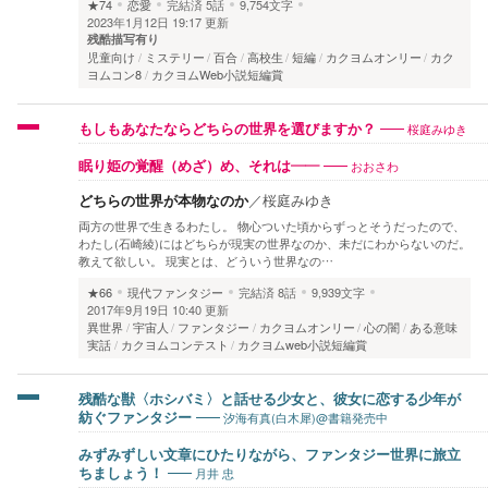
★74
恋愛
完結済
5話
9,754文字
2023年1月12日 19:17 更新
残酷描写有り
児童向け
ミステリー
百合
高校生
短編
カクヨムオンリー
カク
ヨムコン8
カクヨムWeb小説短編賞
桜庭みゆき
もしもあなたならどちらの世界を選びますか？
おおさわ
眠り姫の覚醒（めざ）め、それは――
どちらの世界が本物なのか
／
桜庭みゆき
両方の世界で生きるわたし。 物心ついた頃からずっとそうだったので、
わたし(石崎綾)にはどちらが現実の世界なのか、未だにわからないのだ。
教えて欲しい。 現実とは、どういう世界なの…
★66
現代ファンタジー
完結済
8話
9,939文字
2017年9月19日 10:40 更新
異世界
宇宙人
ファンタジー
カクヨムオンリー
心の闇
ある意味
実話
カクヨムコンテスト
カクヨムweb小説短編賞
残酷な獣〈ホシバミ〉と話せる少女と、彼女に恋する少年が
汐海有真(白木犀)@書籍発売中
紡ぐファンタジー
みずみずしい文章にひたりながら、ファンタジー世界に旅立
月井 忠
ちましょう！