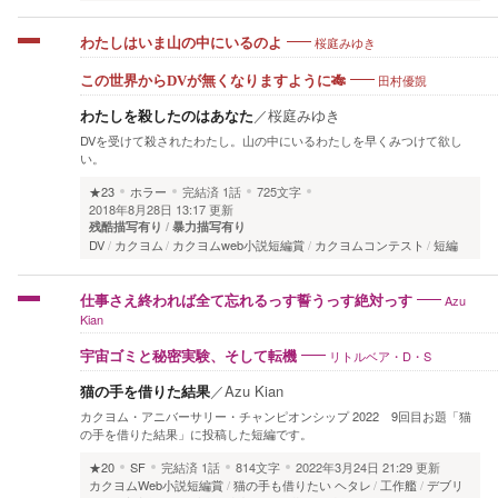
桜庭みゆき
わたしはいま山の中にいるのよ
田村優覬
この世界からDVが無くなりますように🎋
わたしを殺したのはあなた
／
桜庭みゆき
DVを受けて殺されたわたし。山の中にいるわたしを早くみつけて欲し
い。
★23
ホラー
完結済
1話
725文字
2018年8月28日 13:17 更新
残酷描写有り
暴力描写有り
DV
カクヨム
カクヨムweb小説短編賞
カクヨムコンテスト
短編
Azu
仕事さえ終われば全て忘れるっす誓うっす絶対っす
Kian
リトルベア・D・S
宇宙ゴミと秘密実験、そして転機
猫の手を借りた結果
／
Azu Kian
カクヨム・アニバーサリー・チャンピオンシップ 2022 9回目お題「猫
の手を借りた結果」に投稿した短編です。
★20
SF
完結済
1話
814文字
2022年3月24日 21:29 更新
カクヨムWeb小説短編賞
猫の手も借りたい ヘタレ
工作艦
デブリ