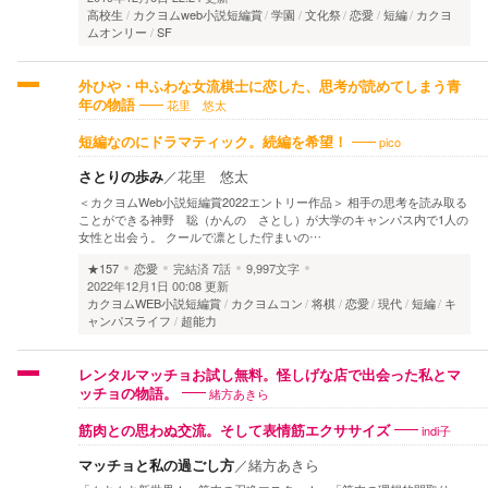
高校生
カクヨムweb小説短編賞
学園
文化祭
恋愛
短編
カクヨ
ムオンリー
SF
外ひや・中ふわな女流棋士に恋した、思考が読めてしまう青
花里 悠太
年の物語
pico
短編なのにドラマティック。続編を希望！
さとりの歩み
／
花里 悠太
＜カクヨムWeb小説短編賞2022エントリー作品＞ 相手の思考を読み取る
ことができる神野 聡（かんの さとし）が大学のキャンパス内で1人の
女性と出会う。 クールで凛とした佇まいの…
★157
恋愛
完結済
7話
9,997文字
2022年12月1日 00:08 更新
カクヨムWEB小説短編賞
カクヨムコン
将棋
恋愛
現代
短編
キ
ャンパスライフ
超能力
レンタルマッチョお試し無料。怪しげな店で出会った私とマ
緒方あきら
ッチョの物語。
indi子
筋肉との思わぬ交流。そして表情筋エクササイズ
マッチョと私の過ごし方
／
緒方あきら