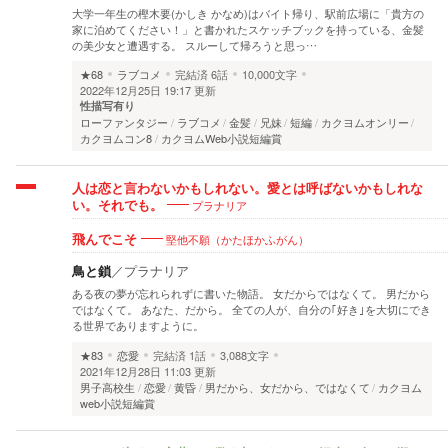
大学一年生の樫木要(かしき かなめ)はバイト帰り、駅前広場に「貴方の
家に泊めてください！」と書かれたスケッチブックを持っている、金髪
の美少女と遭遇する。 スルーして帰ろうと思っ…
★68
ラブコメ
完結済
6話
10,000文字
2022年12月25日 19:17 更新
性描写有り
ローファンタジー
ラブコメ
金髪
兄妹
短編
カクヨムオンリー
カクヨムコン8
カクヨムWeb小説短編賞
人は恋と言わないかもしれない。愛とは呼ばないかもしれな
プラナリア
い。それでも。
堅他不願（かたほかふがん）
飛んでこそ
鳥と鎖
／
プラナリア
ある夜の夢が忘れられずに書いた物語。 女だからではなくて。 男だから
ではなくて。 あなた、だから。 全ての人が、自分の｢好き｣を大切にでき
る世界でありますように。
★83
恋愛
完結済
1話
3,088文字
2021年12月28日 11:03 更新
男子高校生
恋愛
黄昏
男だから、女だから、ではなくて
カクヨム
web小説短編賞