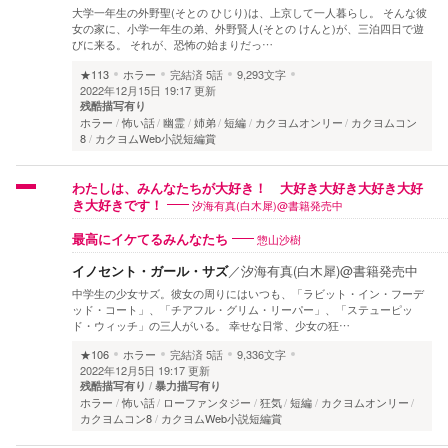
大学一年生の外野聖(そとの ひじり)は、上京して一人暮らし。 そんな彼
女の家に、小学一年生の弟、外野賢人(そとの けんと)が、三泊四日で遊
びに来る。 それが、恐怖の始まりだっ…
★113
ホラー
完結済
5話
9,293文字
2022年12月15日 19:17 更新
残酷描写有り
ホラー
怖い話
幽霊
姉弟
短編
カクヨムオンリー
カクヨムコン
8
カクヨムWeb小説短編賞
わたしは、みんなたちが大好き！ 大好き大好き大好き大好
汐海有真(白木犀)@書籍発売中
き大好きです！
惣山沙樹
最高にイケてるみんなたち
イノセント・ガール・サズ
／
汐海有真(白木犀)@書籍発売中
中学生の少女サズ。彼女の周りにはいつも、「ラビット・イン・フーデ
ッド・コート」、「チアフル・グリム・リーパー」、「ステューピッ
ド・ウィッチ」の三人がいる。 幸せな日常、少女の狂…
★106
ホラー
完結済
5話
9,336文字
2022年12月5日 19:17 更新
残酷描写有り
暴力描写有り
ホラー
怖い話
ローファンタジー
狂気
短編
カクヨムオンリー
カクヨムコン8
カクヨムWeb小説短編賞