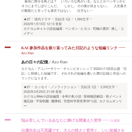
最高に推せる鳥とは？ いろいろな鳥がいる。なんとかペンギンかヒ
ヨコにまでしぼりこんだ。 しかし、その後が決まらない。 人生最大
の難題だと言っても過言ではない。 仕方ない…
★27
現代ドラマ
完結済
1話
1,584文字
2022年1月10日 12:13 更新
カクヨムＷｅｂ小説短編賞
ペンギン
ヒヨコ
究極の選択
推し
コ
メディ
KAC参加作品を振り返ってみた日記のような短編リンク
Azu Kian
あの日々の記憶
／
Azu Kian
カクヨム・アニバーサリー・チャンピオンシップ 2022の11回目お題「日
記」に投稿した短編です。 それぞれの短編を書いた際の記録と作品への
リンクになります。
★21
エッセイ・ノンフィクション
完結済
1話
2,002文字
2022年3月29日 21:08 更新
カクヨムWeb小説短編賞
令和の私小説
投稿物語解説
初イベント
備忘録
宇宙戦艦
艦隊戦
空想科学異世界SF小説
カクヨムオンリ
ー
白瀬隆
悩み苦しんでいるあなたに捧げる間違えた哲学
白瀬先生は不思議です。大人の狡さと哲学と、いい加減さを