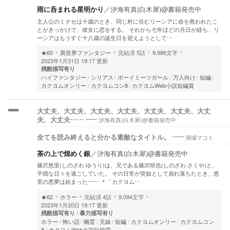
雨に呑まれる星明かり
／
汐海有真(白木犀)@書籍発売中
主人公のミナセは十歳のとき、同じ村に住むリーシアに命を救われたこ
とがきっかけで、彼女に恋をする。 それから七年ほどの月日が経ち、リ
ーシアはもうすぐ十八歳の誕生日を迎えようとして…
★60
異世界ファンタジー
完結済
5話
9,986文字
2023年1月31日 19:17 更新
残酷描写有り
ハイファンタジー
シリアス
ボーイミーツガール
万人向け
短編
カクヨムオンリー
カクヨムコン8
カクヨムWeb小説短編賞
大丈夫、大丈夫、大丈夫、大丈夫、大丈夫、大丈夫、大丈
汐海有真(白木犀)@書籍発売中
夫、大丈夫……
湖城マコト
全てを読み終えると分かる素敵なタイトル。
茶の上で煌めく銀
／
汐海有真(白木犀)@書籍発売中
篠沢悠里(しのざわ ゆうり)は、兄である篠沢咲也(しのざわ さくや)と、
平穏な日々を過ごしていた。 その日常が突如として崩れ落ちたとき、悠
里の悪夢は始まった―― ＊「カクヨム…
★62
ホラー
完結済
4話
9,094文字
2023年1月20日 19:17 更新
残酷描写有り
暴力描写有り
ホラー
怖い話
幽霊
兄妹
短編
カクヨムオンリー
カクヨムコン
8
カクヨムWeb小説短編賞