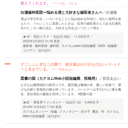
小烏 つむぎ
教えてくれます。
白瀬歯科医院〜悩める僕と大好きな歯医者さん〜
／
白瀬隆
僕は小学五年生。いろいろなことに悩み始める年頃だ。何かに疑問を覚
えたり、つらいことに直面したときは、近所の歯医者さんである白瀬先
生のところへ駆け込む。大好きな先生はいつだって僕を…
★18
現代ドラマ
完結済
26話
11,005文字
2022年2月26日 21:49 更新
歯医者
歯科医師
歯科医
カクヨムweb小説短編賞
2023
短編賞
コメディ
ほのぼの
すこしふしぎなこの国で、彼女達はかけがえのないパートナ
碧音あおい
ーと生きている。
図書の国（カクヨムWeb小説短編賞、投稿用）
／
碧音あおい
なずなは書簡地区の紙売りです。愛読書は毒物の本。優しい性格で、儚
げな白髪と菖蒲色の瞳を持っています。パートナーは手のひらに乗る魔
女。居住地区の書籍を崇拝しています。 #図書の国 …
★22
異世界ファンタジー
完結済
1話
9,999文字
2018年12月24日 17:00 更新
カクヨムオンリー
短編
ファンタジー
女の子
魔女
本
カクヨム
Web小説短編賞
ほのぼの