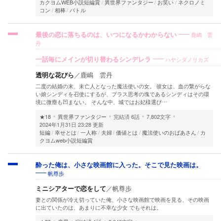
カクヨムWEB小説短編賞
異世界ファンタジー
お笑い
ネクロノミ
コン
相棒
バトル
鹿嶋 雲
最後の恋に落ちるのは、いつになるかわからない
丹
ハヤシダノリカズ
一話毎にメインが切り替わるシンデレラ
透明な花びら
／
鹿嶋 雲丹
二度の結婚の末、未亡人となった魔法使いの女。 彼女は、血の繋がらな
い娘シンディを召使にするが、プラス思考の塊であるシンディはその環
境に微塵も凹まない。 そんな中、城ではお妃様選び…
★18
異世界ファンタジー
完結済
6話
7,802文字
2024年1月31日 23:28 更新
短編
幸せとは
一人称
夫婦
価値とは
魔法使いのおばあさん
カ
クヨムweb小説短編賞
酔った俺は、小さな映画館に入った。そこで見た映画は。
帆尊歩
ミニシアターで恋をして
／
帆尊歩
妻との関係が冷え切っていた俺、小さな映画館で映画を見る、その映画
に出ていたのは、あまりに不幸な少女 でもそれは。