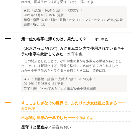
れゆえ、同級生から迫害を受けていた。 僕にでき…
★28
恋愛
完結済
5話
4,723文字
2021年11月18日 15:48 更新
初恋
恋愛
鉄道
別れ
果物
カクヨムコン７
カクヨムWeb小説短
編賞
幼なじみ
水守中也
第一位の名字に輝くのは、果たして？
（おおざっぱだけど）カクヨムコン内で使用されているキャ
ラの名字を統計してみた
／
水守中也
この間ふとしたことで、小中学生の名前を多数みる機会がありまし
た。そこには斬新だけど、可愛く格好いい名前が多くみられました。こ
れから小中学生のキャラクターを描くときには、普通に読…
★30
創作論・評論
完結済
5話
6,073文字
2019年12月26日 01:34 更新
苗字
統計
やってみた
カクヨムWeb小説短編賞
すこしふしぎなその世界で、ふたりの少女は星と生きる
碧音あおい
小万坂 前志
不思議な世界の一幕でした
星守りと星盗み
／
碧音あおい