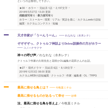
というのは推理して下さい。
★30
ホラー
完結済
1話
2,197文字
2018年5月27日 13:20 更新
残酷描写有り
暴力描写有り
ホラー
ストーカー
現実
リアル
実話を基に
カクヨムweb小説短
編賞
カクヨムコンテスト
短編
れなれな（水木レナ）
天才作家が「うーんうーん」
ぞぞぞぞっ、クトゥルフ神話よりDelete誤操作の方がホラー
コノハナサクヤ
神々の呼び声
／
れなれな（水木レナ）
クトゥルフ作家の久咲先生と花咲かOL編集の花田さんのお話。
★27
現代ドラマ
完結済
6話
8,129文字
2019年12月3日 08:00 更新
カクヨムWEB小説短編賞
クトゥルフ
作家
編集者
OL
TRPG
今晩葉ミチル
最高に推せる鳥とは？
紗希
最高に推せるものがあるって幸せ
汝、最高に推せる鳥を答えよ
／
今晩葉ミチル