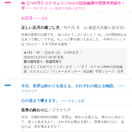
🐇【2500字】カクヨムコンWeb小説短編賞中間選考突破作！
与十川 大 (←改淀川大新←淀川大)
🐰
凛花
お正月
正しい正月の過ごし方
／
与十川 大 (←改淀川大新←淀川大)
読者の皆様のお陰です。 ありがとうございました！ m(_ _)m 理想的なお
正月って難しいですね。ちょっと夢を描いてみました。 今年のトレンド
はつかんだ！ ２分で読める超短…
★153
SF
完結済
1話
2,500文字
2022年12月31日 09:39 更新
暴力描写有り
性描写有り
あけましておめでとうございます
……す？
カクヨムWeb小説短編
賞
カクヨムコン
ウッキー＆サッキー
会話劇
宇宙ジョーク
日常
今日、世界は終わりを迎える。それぞれの抱える物語。
プラナリア
やまくる実
心の底まで響きます。
世界の終わりに
／
プラナリア
今日、午後21時34分42秒。 世界は、終わりを迎える。 終わりに向かっ
て、淡々と生きる人々。 それぞれが抱える想い。 世界の終わりに。 あ
なたは、何を望みますか？