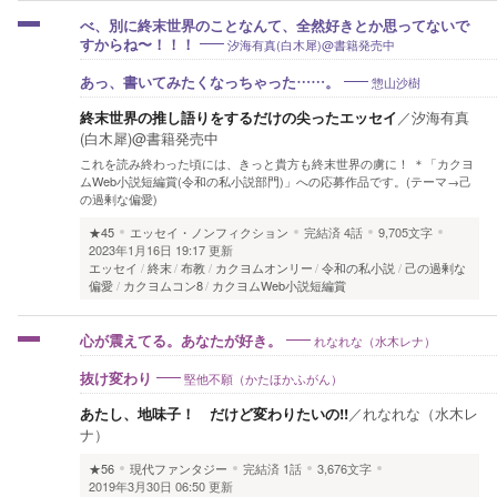
べ、別に終末世界のことなんて、全然好きとか思ってないで
汐海有真(白木犀)@書籍発売中
すからね〜！！！
惣山沙樹
あっ、書いてみたくなっちゃった……。
終末世界の推し語りをするだけの尖ったエッセイ
／
汐海有真
(白木犀)@書籍発売中
これを読み終わった頃には、きっと貴方も終末世界の虜に！ ＊「カクヨ
ムWeb小説短編賞(令和の私小説部門)」への応募作品です。(テーマ→己
の過剰な偏愛)
★45
エッセイ・ノンフィクション
完結済
4話
9,705文字
2023年1月16日 19:17 更新
エッセイ
終末
布教
カクヨムオンリー
令和の私小説
己の過剰な
偏愛
カクヨムコン8
カクヨムWeb小説短編賞
れなれな（水木レナ）
心が震えてる。あなたが好き。
堅他不願（かたほかふがん）
抜け変わり
あたし、地味子！ だけど変わりたいの!!
／
れなれな（水木レ
ナ）
★56
現代ファンタジー
完結済
1話
3,676文字
2019年3月30日 06:50 更新