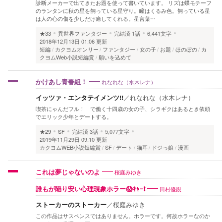
診断メーカーで出てきたお題を使って書いています。 リズは蝶モチーフ
のランタンに秋の星を飼っている星守り。瞳はくるみ色。飼っている星
は人の心の傷を少しだけ癒してくれる。星言葉…
★33
異世界ファンタジー
完結済
1話
6,441文字
2018年12月13日 01:06 更新
短編
カクヨムオンリー
ファンタジー
女の子
お題
ほのぼの
カ
クヨムWeb小説短編賞
願いを込めて
れなれな（水木レナ）
かけあし青春組！
イッツァ・エンタテイメンツ!!
／
れなれな（水木レナ）
喫茶にゃんだフル！ で働く十四歳の女の子、シラギクはあるとき依頼
でエリック少年とデートする。
★29
SF
完結済
3話
5,077文字
2019年11月29日 09:10 更新
カクヨムWEB小説短編賞
SF
デート
猫耳
ドジっ娘
漫画
桜庭みゆき
これは夢じゃないのよ
田村優覬
誰もが陥り安い心理現象ホラー😱ｷｬｰ❗
ストーカーのストーカー
／
桜庭みゆき
この作品はサスペンスではありません。ホラーです。何故ホラーなのか