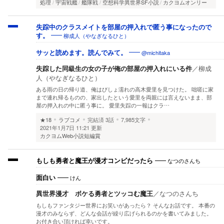
処理
宇宙戦艦
艦隊戦
空想科学異世界SF小説
カクヨムオンリー
失踪中のクラスメイトを部屋の押入れで匿う事になったので
柳成人（やなぎなるひと）
す。
@michitaka
サッと読めます。読んでみて。
失踪した同級生の女の子が俺の部屋の押入れにいる件
／
柳成
人（やなぎなるひと）
ある雨の日の帰り道、俺はびしょ濡れの高木愛里を見つけた。 咄嗟に家
まで連れ帰るものの、家出したという愛里を両親には言えないまま、部
屋の押入れの中に匿う事に。 愛里失踪の一報はクラ…
★18
ラブコメ
完結済
3話
7,985文字
2021年1月7日 11:21 更新
カクヨムWeb小説短編賞
なつのさんち
もしも勇者と魔王が漫才コンビだったら
けん
面白い
異世界漫才 ボケる勇者とツッコむ魔王
／
なつのさんち
もしもファンタジー世界にお笑いがあったら？ そんなお話です。 本番の
漫才のみならず、どんな会話が繰り広げられるのかを書いてみました。
お付き合い頂ければ幸いです。