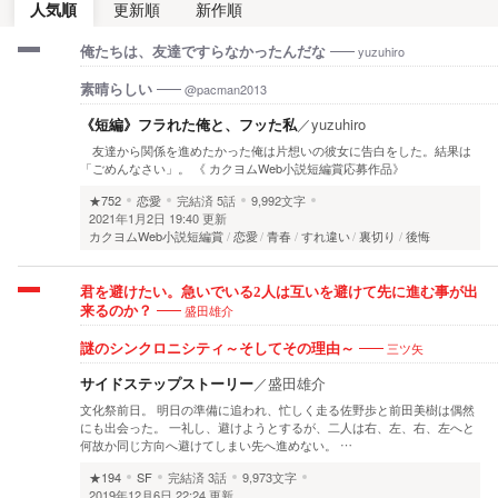
人気順
更新順
新作順
yuzuhiro
俺たちは、友達ですらなかったんだな
@pacman2013
素晴らしい
《短編》フラれた俺と、フッた私
／
yuzuhiro
友達から関係を進めたかった俺は片想いの彼女に告白をした。結果は
「ごめんなさい」。 《 カクヨムWeb小説短編賞応募作品》
★752
恋愛
完結済
5話
9,992文字
2021年1月2日 19:40 更新
カクヨムWeb小説短編賞
恋愛
青春
すれ違い
裏切り
後悔
君を避けたい。急いでいる2人は互いを避けて先に進む事が出
盛田雄介
来るのか？
三ツ矢
謎のシンクロニシティ～そしてその理由～
サイドステップストーリー
／
盛田雄介
文化祭前日。 明日の準備に追われ、忙しく走る佐野歩と前田美樹は偶然
にも出会った。 一礼し、避けようとするが、二人は右、左、右、左へと
何故か同じ方向へ避けてしまい先へ進めない。 …
★194
SF
完結済
3話
9,973文字
2019年12月6日 22:24 更新