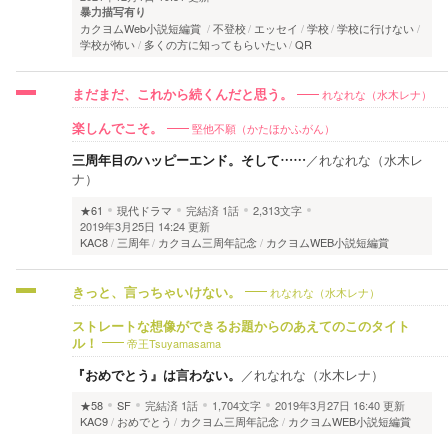
暴力描写有り
カクヨムWeb小説短編賞
不登校
エッセイ
学校
学校に行けない
学校が怖い
多くの方に知ってもらいたい
QR
れなれな（水木レナ）
まだまだ、これから続くんだと思う。
堅他不願（かたほかふがん）
楽しんでこそ。
三周年目のハッピーエンド。そして……
／
れなれな（水木レ
ナ）
★61
現代ドラマ
完結済
1話
2,313文字
2019年3月25日 14:24 更新
KAC8
三周年
カクヨム三周年記念
カクヨムWEB小説短編賞
れなれな（水木レナ）
きっと、言っちゃいけない。
ストレートな想像ができるお題からのあえてのこのタイト
帝王Tsuyamasama
ル！
『おめでとう』は言わない。
／
れなれな（水木レナ）
★58
SF
完結済
1話
1,704文字
2019年3月27日 16:40 更新
KAC9
おめでとう
カクヨム三周年記念
カクヨムWEB小説短編賞