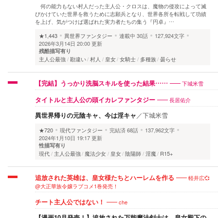
何の能力もない村人だった主人公・クロスは、魔物の侵攻によって滅
びかけていた世界を救うために志願兵となり、世界各所を転戦して功績
を上げ、気がつけば選ばれた実力者たちの集う『円卓』…
★1,443
異世界ファンタジー
連載中
30話
127,924文字
2026年3月14日 20:00 更新
残酷描写有り
主人公最強
勘違い
村人
皇女
女騎士
多種族
曇らせ
下城米雪
【完結】うっかり洗脳スキルを使った結果……
長居佑介
タイトルと主人公の頭イカレファンタジー
異世界帰りの元陰キャ、今は淫キャ
／
下城米雪
★720
現代ファンタジー
完結済
68話
137,962文字
2024年1月10日 19:17 更新
性描写有り
現代
主人公最強
魔法少女
皇女
陰陽師
淫魔
R15+
軽井広💞
追放された英雄は、皇女様たちとハーレムを作る
@大正華族令嬢ラブコメ1巻発売！
che
チート主人公ではない！
【漫画10月発売！】追放された万能魔法剣士は、皇女殿下の