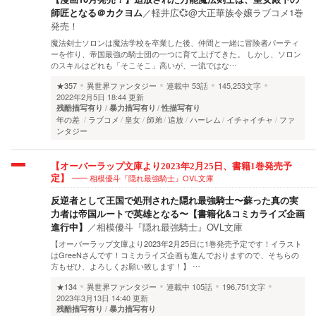
師匠となる＠カクヨム
／
軽井広💞@大正華族令嬢ラブコメ1巻
発売！
魔法剣士ソロンは魔法学校を卒業した後、仲間と一緒に冒険者パーティ
ーを作り、帝国最強の騎士団の一つに育て上げてきた。 しかし、ソロン
のスキルはどれも「そこそこ」高いが、一流ではな…
★357
異世界ファンタジー
連載中
53話
145,253文字
2022年2月5日 18:44 更新
残酷描写有り
暴力描写有り
性描写有り
年の差
ラブコメ
皇女
師弟
追放
ハーレム
イチャイチャ
ファ
ンタジー
【オーバーラップ文庫より2023年2月25日、書籍1巻発売予
相模優斗『隠れ最強騎士』OVL文庫
定】
反逆者として王国で処刑された隠れ最強騎士〜蘇った真の実
力者は帝国ルートで英雄となる〜【書籍化&コミカライズ企画
進行中】
／
相模優斗『隠れ最強騎士』OVL文庫
【オーバーラップ文庫より2023年2月25日に1巻発売予定です！イラスト
はGreeNさんです！コミカライズ企画も進んでおりますので、そちらの
方もぜひ、よろしくお願い致します！】 …
★134
異世界ファンタジー
連載中
105話
196,751文字
2023年3月13日 14:40 更新
残酷描写有り
暴力描写有り