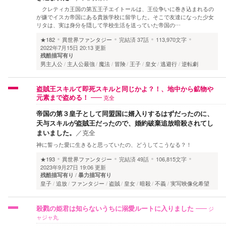
クレティカ王国の第五王子エイトールは、王位争いに巻き込まれるの
が嫌でイスカ帝国にある貴族学校に留学した。そこで友達になった少女
リタは、実は身分を隠して学校生活を送っていた帝国の…
★182
異世界ファンタジー
完結済
37話
113,970文字
2022年7月15日 20:13 更新
残酷描写有り
男主人公
主人公最強
魔法
冒険
王子
皇女
逃避行
逆転劇
盗賊王スキルて即死スキルと同じかよ？！、地中から鉱物や
克全
元素まで盗める！
帝国の第３皇子として同盟国に婿入りするはずだったのに、
天与スキルが盗賊王だったので、婚約破棄追放暗殺されてし
まいました。
／
克全
神に誓った愛に生きると思っていたの、どうしてこうなる？！
★193
異世界ファンタジー
完結済
49話
106,815文字
2023年9月27日 19:06 更新
残酷描写有り
暴力描写有り
皇子
追放
ファンタジー
盗賊
皇女
暗殺
不義
実写映像化希望
ジ
殺戮の姫君は知らないうちに溺愛ルートに入りました
ャジャ丸