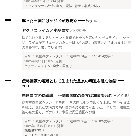
2026年5月16日 18:14 更新
ファンタジー
友情
皇女
魔法
青春
家族
悩み
沙水 亭
腐った王国にはケジメが必要や
ヤクザスライムと廃品皇女
／
沙水 亭
捨てられた皇女アリューンと洞窟で出会った謎のヤクザスライム。 ヤク
ザスライムがアリューンの為に一肌脱ぐお話。 (関西弁が含まれます) (王
の事を"皇"と書いています)
★18
異世界ファンタジー
連載中
64話
116,414文字
2025年3月1日 10:53 更新
ヤクザ
スライム
皇女
国盗り
侵略国家の姫君として生まれた皇女の覇道を進む物語
YUU
白銀皇女の覇道譚 ～侵略国家の皇女は覇道を歩む～
／
YUU
覇権主義国家ヴァレリア帝国。 その国は肥沃で広大な土地と豊かな資源
を抱え、優れた技術力で高い国力を誇る国でもあった。 そして、覇権主
義の名の通り、ヴァレリア帝国は周辺諸国への侵…
★19
異世界ファンタジー
連載中
62話
162,125文字
2025年7月27日 20:00 更新
残酷描写有り
女主人公
魔王
姫
皇女