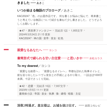
あきこ
きました
いつか始まる物語のプロローグ
／
あきこ
KAC20247「色」のお題作品です。 何を書くか悩みに悩んで、将来書こ
うと考えている物語について紹介を兼ねて少し書きました。 どうぞよろ
しくお願いします。
★47
異世界ファンタジー
完結済
1話
1,955文字
2024年3月24日 21:15 更新
KAC20247
神の国
皇帝
皇女
虹色
ヨシコ
親愛なるあなたへ
水松カラス
書簡形式で綴られる甘い主従愛……と思いきや
To my dearest
／
ヨシコ
「親愛なる姫君へ」 「親愛なるオイレへ」 帝都を訪れた執事オイレと、
彼を送り出したレーヴェ皇女との手紙によるやり取り。 一話ほぼ1000字
未満。十話でさっくり完結。
★42
恋愛
完結済
10話
7,937文字
2023年1月5日 11:11 更新
書簡体小説
帝国
皇女
執事
梟
継母
暗殺
主従
吉田コモレビ
深夜2時過ぎ。皇女様は、お城を抜け出す。