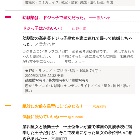
書籍化
コミカライズ
戦記
皇女
純愛
逆行転生
帝国
雪方ハヤ
幼馴染は、ドジっ子で皇女だった。
山野小雪
ドジっ子はかわいい！
幼馴染の高身長ドジっ子皇女を家に連れて帰って結婚しちゃ
った。
／
雪方ハヤ
カクヨムコン10 ラブコメ部門 読者選考突破作品です。 俺はすみれち
ゃんと結婚したい。 十年前にずっと一緒に遊んでた幼馴染、永庭純恋
が行方不明になった。 十年後、オラ…
★170
ラブコメ
完結済
46話
100,917文字
2025年2月2日 22:32 更新
残酷描写有り
暴力描写有り
性描写有り
恋愛
ラブコメ
幼馴染
ヤンデレ
ライトノベル
皇女
同居
ほの
ぼの
六海刻羽
絶対にお前を皇帝にしてみせる！
@zuneon
気軽に読めていいね
第四皇女と護衛王子 〜王位争いが嫌で隣国の貴族学校に留
学した王子だけど、そこで友達になった皇女の帝位争いに巻
き込まれた〜
／
六海刻羽