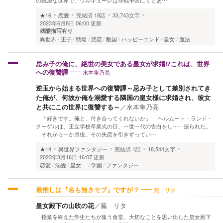
の残虐な世界で、ワルキューレは非戦争区にてとあ…
★16
恋愛
完結済
18話
33,743文字
2023年6月8日 06:00 更新
残酷描写有り
異世界
王子
戦場
悲恋
敵国
ハッピーエンド
皇女
魔法
忌み子の俺に、絶世の美女である皇女が求婚!?これは、世界
水本隼乃亮
への復讐譚
逆玉から始まる世界への復讐譚～忌み子として差別されてき
た俺が、何故か俺を溺愛する隣国の皇女様に求婚され、彼女
と共にこの世界に復讐する～
／
水本隼乃亮
「好きです。俺と、付き合ってくれないか」 ヘルムート・ランド・
クーゲルは、王立学校卒業式の日、一世一代の告白をし……振られた。
それから一か月後、その失恋を引きずってい…
★14
異世界ファンタジー
完結済
1話
18,544文字
2023年3月16日 16:07 更新
恋愛
溺愛
皇女
学園
ファンタジー
蕪 リタ
最推しは『名も無きモブ』ですが？
皇女殿下の山吹の花
／
蕪 リタ
授業を終えた学生たちが集う食堂。大切なことを思い出した皇女殿下