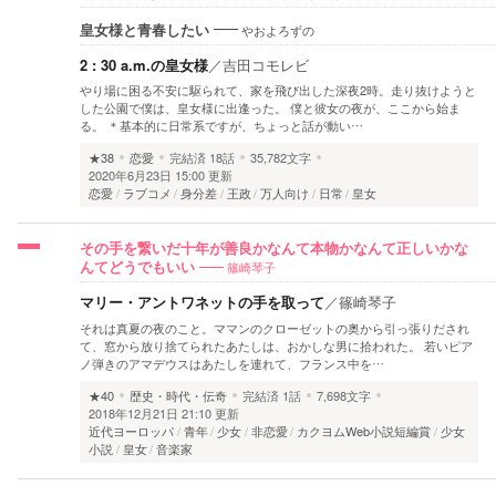
やおよろずの
皇女様と青春したい
2 : 30 a.m.の皇女様
／
吉田コモレビ
やり場に困る不安に駆られて、家を飛び出した深夜2時。走り抜けようと
した公園で僕は、皇女様に出逢った。 僕と彼女の夜が、ここから始ま
る。 ＊基本的に日常系ですが、ちょっと話が動い…
★38
恋愛
完結済
18話
35,782文字
2020年6月23日 15:00 更新
恋愛
ラブコメ
身分差
王政
万人向け
日常
皇女
その手を繋いだ十年が善良かなんて本物かなんて正しいかな
篠崎琴子
んてどうでもいい
マリー・アントワネットの手を取って
／
篠崎琴子
それは真夏の夜のこと。ママンのクローゼットの奥から引っ張りだされ
て、窓から放り捨てられたあたしは、おかしな男に拾われた。 若いピア
ノ弾きのアマデウスはあたしを連れて、フランス中を…
★40
歴史・時代・伝奇
完結済
1話
7,698文字
2018年12月21日 21:10 更新
近代ヨーロッパ
青年
少女
非恋愛
カクヨムWeb小説短編賞
少女
小説
皇女
音楽家