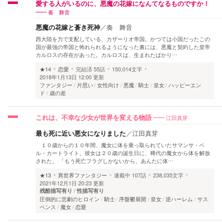
愛する人がいるのに、悪魔の花嫁になんてなるものですか！
奏 舞音
悪魔の花嫁と蒼き死神
／
奏 舞音
西大陸を力で支配している、カザーリオ帝国。かつては小国だったこの
国が最強の帝国と怖れられるようになった裏には、悪魔と契約した皇帝
カルロスの存在があった。カルロスは、生まれたばかり…
★14
恋愛
完結済
55話
150,014文字
2018年1月13日 12:00 更新
ファンタジー
片思い
女性向け
悪魔
騎士
皇女
ハッピーエン
ド
歳の差
江田真芽
これは、不幸な少女が世界を変える物語
最も死に近い悪女になりました
／
江田真芽
１０歳からの１０年間、魔女に体を乗っ取られていたサマンサ・ベ
ル・カートライト。彼女は２０歳の誕生日に、稀代の魔女から体を解放
された。 「もう死亡フラグしかないから、あんたに体…
★13
異世界ファンタジー
連載中
107話
238,035文字
2021年12月1日 20:23 更新
残酷描写有り
性描写有り
圧倒的に悲劇のヒロイン
騎士
序盤鬱展開
皇女
逆ハーレム
サス
ペンス
魔女
恋愛