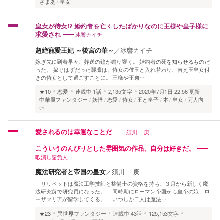
ざまあ
皇女
皇女が侍女!? 婚約者を亡くしたばかりなのに王様や皇子様に
冰響カイチ
求愛され
超絶寵愛王妃 ～後宮の華～
／
冰響カイチ
嫁ぎ先に到着早々、葬送の鐘が鳴り響く。 婚約者の死を知らせるものだ
った。 嫁ぐはずだった麗凛は、侍女の伎玉と入れ替わり、替え玉皇女付
きの侍女として過ごすことに。 王様や王弟…
★10
恋愛
連載中
1話
2,135文字
2020年7月1日 22:56 更新
中華風ファンタジー
妖怪
恋愛
侍女
王と皇子
本
皇女
万人向
け
須川 庚
愛されるのは幸運なことだ
こういうのんびりとした雰囲気の作品、自分は好きだ。
暇潰し請負人
魔法研究者と帝国の皇女
／
須川 庚
リリベットは魔法工学技師と整備士の資格を持ち、３月から新しく魔
法研究所で研究員になった。 同時期にローマン帝国から皇帝の娘、ロ
ーザマリアが留学してくる。 いつしか二人は魔法…
★23
異世界ファンタジー
連載中
43話
125,153文字