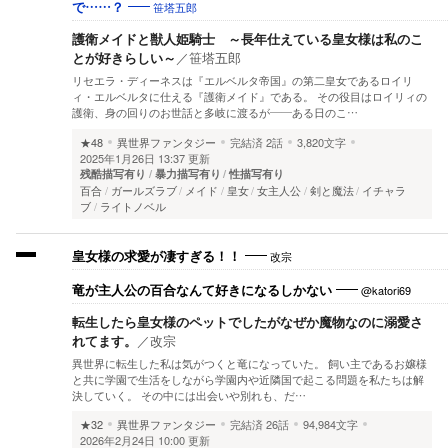
笹塔五郎
で……？
護衛メイドと獣人姫騎士 ～長年仕えている皇女様は私のこ
とが好きらしい～
／
笹塔五郎
リセエラ・ディーネスは『エルベルタ帝国』の第二皇女であるロイリ
ィ・エルベルタに仕える『護衛メイド』である。 その役目はロイリィの
護衛、身の回りのお世話と多岐に渡るが――ある日のこ…
★48
異世界ファンタジー
完結済
2話
3,820文字
2025年1月26日 13:37 更新
残酷描写有り
暴力描写有り
性描写有り
百合
ガールズラブ
メイド
皇女
女主人公
剣と魔法
イチャラ
ブ
ライトノベル
改宗
皇女様の求愛が凄すぎる！！
@katori69
竜が主人公の百合なんて好きになるしかない
転生したら皇女様のペットでしたがなぜか魔物なのに溺愛さ
れてます。
／
改宗
異世界に転生した私は気がつくと竜になっていた。 飼い主であるお嬢様
と共に学園で生活をしながら学園内や近隣国で起こる問題を私たちは解
決していく。 その中には出会いや別れも、だ…
★32
異世界ファンタジー
完結済
26話
94,984文字
2026年2月24日 10:00 更新