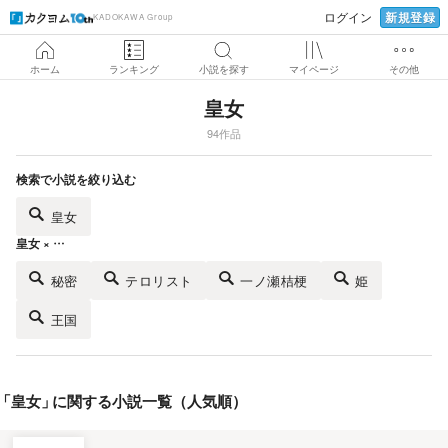
新規登録
ログイン
KADOKAWA Group
ホーム
ランキング
小説を探す
マイページ
その他
皇女
94作品
検索で小説を絞り込む
皇女
皇女 × …
秘密
テロリスト
一ノ瀬桔梗
姫
王国
「
皇女
」
に関する小説一覧（人気順）