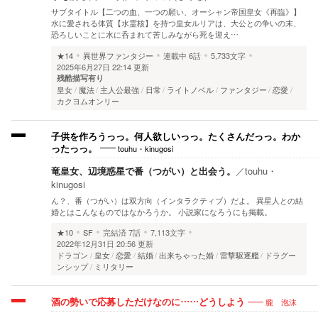
サブタイトル【二つの血、一つの願い、オーシャン帝国皇女《再臨》】
水に愛される体質【水霊核】を持つ皇女ルリアは、大公との争いの末、
恐ろしいことに水に呑まれて苦しみながら死を迎え…
★14
異世界ファンタジー
連載中
6話
5,733文字
2025年6月27日 22:14 更新
残酷描写有り
皇女
魔法
主人公最強
日常
ライトノベル
ファンタジー
恋愛
カクヨムオンリー
子供を作ろうっっ。何人欲しいっっ。たくさんだっっ。わか
touhu・kinugosi
ったっっ。
竜皇女、辺境惑星で番（つがい）と出会う。
／
touhu・
kinugosi
ん？、番（つがい）は双方向（インタラクティブ）だよ。 異星人との結
婚とはこんなものではなかろうか。 小説家になろうにも掲載。
★10
SF
完結済
7話
7,113文字
2022年12月31日 20:56 更新
ドラゴン
皇女
恋愛
結婚
出来ちゃった婚
雷撃駆逐艦
ドラグー
ンシップ
ミリタリー
朧 泡沫
酒の勢いで応募しただけなのに……どうしよう