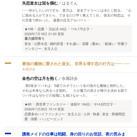
失恋皇女は冠を掴む
／
はるてん
――何がしたいのですか、貴方は。 皇女アイリーンは冷たく怒る。 「心
に留める人ができたら、できるだけ早く教えてくれ」 彼女の初恋は、そ
の言葉で終わった。 最愛の従兄アルバート…
★106
恋愛
完結済
44話
114,175文字
2026年7月18日 21:00 更新
暴力描写有り
皇女
公爵令息
婚約辞退
すれ違い
溺愛（重め）
勘違い
学園フ
ァンタジー
女主人公
最強の魔物に愛された皇女。 世界を壊す恋の行方は――
永堀詩歩
金色の空は月を抱く
／
永堀詩歩
第3皇女ツバキは、5歳でカオウという名の強大な魔物と契約した。
それは本来なら誇るべき契約。 だが魔力の高さが権力を決める国で、
ツバキはなぜかどの役職にも就けなかった。 …
★60
異世界ファンタジー
連載中
164話
614,825文字
2026年7月26日 15:14 更新
恋愛多めハイファンタジー
女主人公
人外
執着
皇女
異種間恋
愛
溺愛
ハッピーエンド
護衛メイドの仕事は戦闘、身の回りのお世話、夜の営みま