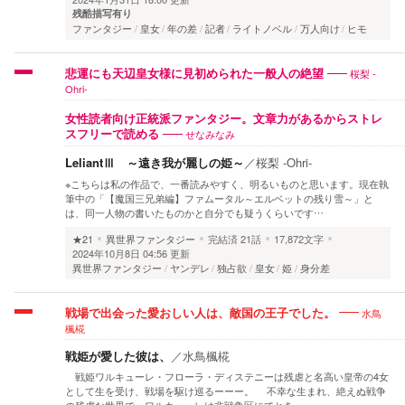
残酷描写有り
ファンタジー
皇女
年の差
記者
ライトノベル
万人向け
ヒモ
桜梨 -
悲運にも天辺皇女様に見初められた一般人の絶望
Ohri-
女性読者向け正統派ファンタジー。文章力があるからストレ
せなみなみ
スフリーで読める
LeliantⅢ ～遠き我が麗しの姫～
／
桜梨 -Ohri-
※こちらは私の作品で、一番読みやすく、明るいものと思います。現在執
筆中の「【魔国三兄弟編】ファムータル～エルベットの残り雪～」と
は、同一人物の書いたものかと自分でも疑うくらいです…
★21
異世界ファンタジー
完結済
21話
17,872文字
2024年10月8日 04:56 更新
異世界ファンタジー
ヤンデレ
独占欲
皇女
姫
身分差
水鳥
戦場で出会った愛おしい人は、敵国の王子でした。
楓椛
戦姫が愛した彼は、
／
水鳥楓椛
戦姫ワルキューレ・フローラ・ディステニーは残虐と名高い皇帝の4女
として生を受け、戦場を駆け巡るーーー。 不幸な生まれ、絶えぬ戦争