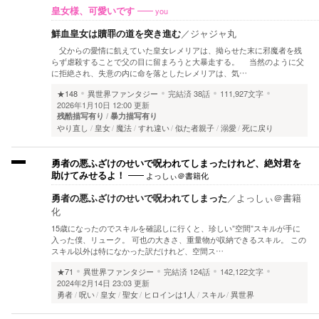
you
皇女様、可愛いです
鮮血皇女は贖罪の道を突き進む
／
ジャジャ丸
父からの愛情に飢えていた皇女レメリアは、拗らせた末に邪魔者を残
らず虐殺することで父の目に留まろうと大暴走する。 当然のように父
に拒絶され、失意の内に命を落としたレメリアは、気…
★148
異世界ファンタジー
完結済
38話
111,927文字
2026年1月10日 12:00 更新
残酷描写有り
暴力描写有り
やり直し
皇女
魔法
すれ違い
似た者親子
溺愛
死に戻り
勇者の悪ふざけのせいで呪われてしまったけれど、絶対君を
よっしぃ＠書籍化
助けてみせるよ！
勇者の悪ふざけのせいで呪われてしまった
／
よっしぃ＠書籍
化
15歳になったのでスキルを確認しに行くと、珍しい”空間”スキルが手に
入った僕、リューク。 可也の大きさ、重量物が収納できるスキル。 この
スキル以外は特になかった訳だけれど、空間ス…
★71
異世界ファンタジー
完結済
124話
142,122文字
2024年2月14日 23:03 更新
勇者
呪い
皇女
聖女
ヒロインは1人
スキル
異世界