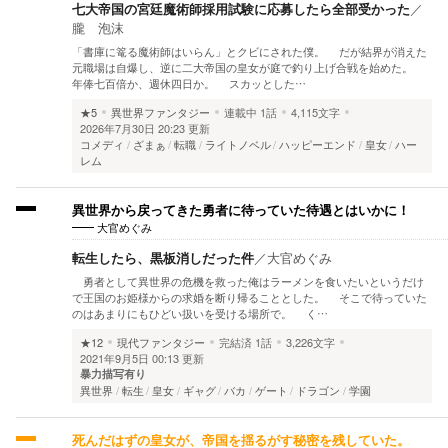
七大帝国の宮廷魔術師採用試験に応募したら全部受かった
／
朧 泡沫
「書庫に篭る魔術師はいらん」とクビにされた僕。 だが結界が消えた
元職場は自爆し、逆に二大帝国の皇女が庭で釣り上げ合戦を始めた。
年俸七百倍か、週休四日か。 スカッとした…
★5
異世界ファンタジー
連載中
1話
4,115文字
2026年7月30日 20:23 更新
コメディ
ざまぁ
転職
ライトノベル
ハッピーエンド
皇女
ハー
レム
異世界から戻ってきた勇者に待っていた待遇とはいかに！
大官めぐみ
転生したら、黒板消しだった件
／
大官めぐみ
勇者として異世界の危機を救った俺はラーメンを食いたいというだけ
で王国のお姫様からの求婚を断り帰ることとした。 そこで待っていた
のはあまりにもひどい扱いを受ける場所で。 く…
★12
現代ファンタジー
完結済
1話
3,226文字
2021年9月5日 00:13 更新
暴力描写有り
異世界
転生
皇女
ギャグ
バカ
ゲート
ドラゴン
学園
死んだはずの皇女が、帝国を揺るがす秘密を残していた。