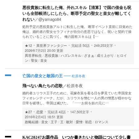
悪役貴族に転生した俺、外れスキル【清算】で国の借金も呪
いも全部帳消しにしたら、断罪予定の聖女と皇女が離してく
れない
／
@yamago84
処刑予定の悪役貴族アルトに転生した俺。 断罪イベント直前に目覚めた
俺は、婚約者の聖女セラフィナが自分の意思ではなく、呪いと契約で操
られていることに気づく。 俺の固有スキルは【…
★12
異世界ファンタジー
完結済
50話
249,253文字
2026年7月2日 20:00 更新
異世界転生
悪役貴族
ハズレスキル
ざまぁ
成り上がり
ヒロイ
ン
聖女
皇女
松原冬夜
亡国の皇女と敵国の王
飛べない鳥たちの恋歌
／
松原冬夜
婚約者ユリウス王子のために、花嫁衣装を着る日を夢見ていた帝国皇女
フィオレンティーナ。だが、ユリウスを憎む一人の男の憎悪が穏やかな
日常を破壊し、帝国は滅びた。 「――お前を奴の元に…
★27
恋愛
完結済
42話
147,505文字
2016年2月4日 18:51 更新
政略結婚
皇女
王子
王
敵対
愛憎
初恋
ロマンス
KAC20247お題作品 いつか書きたいと物語について少し書