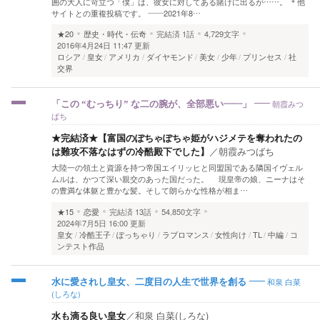
囲の大人に苛立つ「僕」は、彼女に対してある賭けに出るが……。 ＊他
サイトとの重複投稿です。 ――2021年8…
★20
歴史・時代・伝奇
完結済
1話
4,729文字
2016年4月24日 11:47 更新
ロシア
皇女
アメリカ
ダイヤモンド
美女
少年
プリンセス
社
交界
朝霞みつ
「この “むっちり” な二の腕が、全部悪い――」
ばち
★完結済★【富国のぽちゃぽちゃ姫がハジメテを奪われたの
は難攻不落なはずの冷酷殿下でした】
／
朝霞みつばち
大陸一の領土と資源を持つ帝国エイリッヒと同盟国である隣国イヴェル
ムルは、かつて深い親交のあった国だった。 現皇帝の娘、ニーナはそ
の豊満な体躯と豊かな髪。そして朗らかな性格が相ま…
★15
恋愛
完結済
13話
54,850文字
2024年7月5日 16:00 更新
皇女
冷酷王子
ぽっちゃり
ラブロマンス
女性向け
TL
中編
コ
ンテスト作品
和泉 白菜
水に愛されし皇女、二度目の人生で世界を創る
(しろな)
水も滴る良い皇女
／
和泉 白菜(しろな)