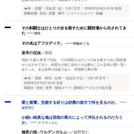
★69
恋愛
完結済
1話
5,917文字
2022年5月6日 00:00 更新
政略結婚
皇女
恋愛
歳下
ショートショート
短編
その剣闘士はひとりの女を殺すために闘技場から出されてき
朝吹
た
時輪めぐる
その名はアフロディテ。
皇帝の従妹
／
朝吹
四話×七幕と終章で完結。 その剣闘士はひとりの女を殺すために闘技場
から出されてきた。剣闘士の前に現れたのは痩せこけた顔色の悪い若い
女だった。女は皇帝の従妹であり、帝国第七軍の将…
★42
歴史・時代・伝奇
完結済
31話
122,197文字
2026年5月10日 22:00 更新
剣闘士
皇女
皇帝
疑似ローマ
第9回ビーズログ小説大賞
愛と復讐。交錯する祈りは砂塵の彼方で何を見るのか。
綾野智仁
か細い純真な魂は宿怨の業火によって浄化されるのだろう
アイヴィさん
か。
極夜の狼─ウルデンガルム─
／
綾野智仁