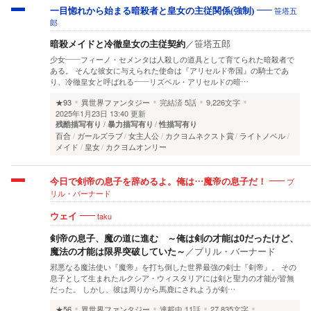
笹塔五
一目惚れから始まる暗殺者と皇女の主従関係(強制)
郎
暗殺メイドと冷徹皇女の主従契約
／
笹塔五郎
少女――フィーノ・セメンタは人殺しの道具として育てられた暗殺者で
ある。 そんな彼女に与えられた使命は『アリセルド帝国』の騎士であ
り、冷徹皇女と呼ばれる――リズベル・アリセルドの暗…
★93
異世界ファンタジー
完結済
5話
9,226文字
2025年1月23日 13:40 更新
残酷描写有り
暴力描写有り
性描写有り
百合
ガールズラブ
女主人公
カクヨムネクスト賞
ライトノベル
メイド
皇女
カクヨムオンリー
ブ
今日で剣帝の息子を辞めるよ。俺は…魔帝の息子だ！
リル・バーナード
taku
ウェイ
剣帝の息子、魔の道に進む ～俺は剣の才能は0だったけど、
魔法の才能は限界突破していた～
／
ブリル・バーナード
邪悪なる魔法使い『魔帝』を打ち倒した世界最強の剣士『剣帝』。 その
息子として生まれたルクシア・ウィスタリアには剣と聖力の才能が皆無
だった。 しかし、彼は周りから馬鹿にされようが剣…
★56
異世界ファンタジー
連載中
11話
27,835文字