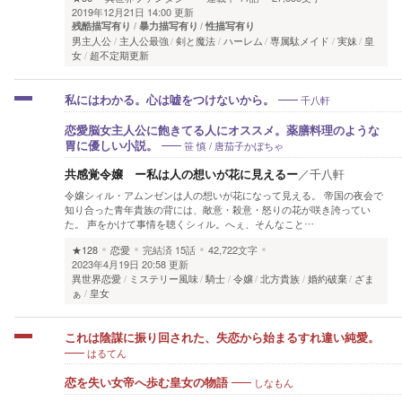
2019年12月21日 14:00 更新
残酷描写有り
暴力描写有り
性描写有り
男主人公
主人公最強
剣と魔法
ハーレム
専属駄メイド
実妹
皇
女
超不定期更新
千八軒
私にはわかる。心は嘘をつけないから。
恋愛脳女主人公に飽きてる人にオススメ。薬膳料理のような
笹 慎 / 唐茄子かぼちゃ
胃に優しい小説。
共感覚令嬢 ー私は人の想いが花に見えるー
／
千八軒
令嬢シィル・アムンゼンは人の想いが花になって見える。 帝国の夜会で
知り合った青年貴族の背には、敵意・殺意・怒りの花が咲き誇ってい
た。 声をかけて事情を聴くシィル。へぇ、そんなこと…
★128
恋愛
完結済
15話
42,722文字
2023年4月19日 20:58 更新
異世界恋愛
ミステリー風味
騎士
令嬢
北方貴族
婚約破棄
ざま
ぁ
皇女
これは陰謀に振り回された、失恋から始まるすれ違い純愛。
はるてん
しなもん
恋を失い女帝へ歩む皇女の物語