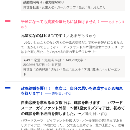
残酷描写有り
暴力描写有り
異世界転生
女主人公
ガールズラブ
皇女
竜
おねロリ
あまぞらり
平民になっても貴族令嬢たちには負けません！
ゅう
元皇女なのはヒミツです！
／
あまぞらりゅう
お会いしたことのない方との手紙の交換だけで相手を好きになるなん
て、おかしいでしょうか？ アレクサンドル帝国の皇女エカチェリーナ
はまだ顔も見たことのない婚約者の王太子フレデリ…
★49
恋愛
完結済
62話
143,793文字
2022年6月27日 19:15 更新
異世界
婚約解消
切ない
皇女
王太子
学園
魔法
ハッピーエン
ド
政略結婚を覆せ！ 皇女は、自分の思いを達成するため知恵
逢明日いずな
を絞ります！
自由恋愛を求める皇女殿下は、縁談を断ります パワード
スーツ ガイファント外伝 〜第1皇女リズディアは、初めて
の縁談を断る理由を探しました。〜
／
逢明日いずな
パワードスーツ ガイファント外伝 大ツ・バール帝国の第1皇女である
リズディアは、15歳になった。 父である皇帝から、北の王国から、政略
結婚の話を聞くのだが、幼馴染のイルルミュー…