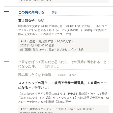
朝吹
この胸の高鳴りを
君よ知るや
／
朝吹
城郭都市で交錯する四名の運命と恋。全四章(17話)で完結。 『ルリタニ
ア王国』にぴんと来る人向け（※「ゼンダ城の虜」） 皇都を出て異国に
向かう少女ルツ。その護衛テセウス。 亡命…
★18
恋愛
完結済
17話
60,000文字
2023年10月19日 00:00 更新
剣
護衛
疑似ローマ
皇女
ダブルヒロイン
古典
上官をかばって死んだと思ったら、その孫娘に養われること
殻半ひよこ
になった件。
時崎影一/Loon
読み返したくなる物語
ロストヘッドの再生 ～復活アラサー帰還兵、１６歳のヒモ
になる～
／
殻半ひよこ
【主人公のヒモライフ展開の始まりは、PHASE1最終話・“かくして帰還
兵はヒモになる”（第12話）からとなります！】 銀鉄帝国第十三皇女、幼
きレキーナ姫率いる特別部隊【栄光の王…
★12
異世界ファンタジー
完結済
78話
175,008文字
2024年1月31日 18:00 更新