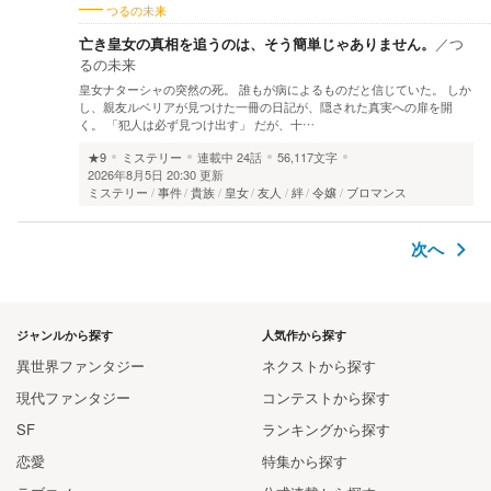
つるの未来
亡き皇女の真相を追うのは、そう簡単じゃありません。
／
つ
るの未来
皇女ナターシャの突然の死。 誰もが病によるものだと信じていた。 しか
し、親友ルベリアが見つけた一冊の日記が、隠された真実への扉を開
く。 「犯人は必ず見つけ出す」 だが、十…
★9
ミステリー
連載中
24話
56,117文字
2026年8月5日 20:30 更新
ミステリー
事件
貴族
皇女
友人
絆
令嬢
ブロマンス
次へ
ジャンルから探す
人気作から探す
異世界ファンタジー
ネクストから探す
現代ファンタジー
コンテストから探す
SF
ランキングから探す
恋愛
特集から探す