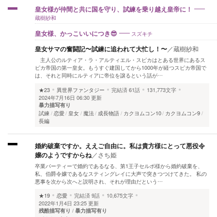
皇女様が仲間と共に国を守り、試練を乗り越え皇帝に！
蔵樹紗和
スズキチ
皇女様、かっこいいにつき😎
皇女サマの奮闘記〜試練に追われて大忙し！〜
／
蔵樹紗和
主人公のルティア・ラ・アルティエル・スピカはとある世界にあるス
ピカ帝国の第一皇女。もうすぐ建国してから1000年が経つスピカ帝国で
は、それと同時にルティアに帝位を譲るという話が…
★23
異世界ファンタジー
完結済
61話
131,773文字
2024年7月16日 06:30 更新
暴力描写有り
試練
恋愛
皇女
魔法
成長物語
カクヨムコン10
カクヨムコン9
長編
婚約破棄ですか。ええご自由に。私は貴方様にとって悪役令
嬢のようですからね
／
さち姫
卒業パーティーで婚約であるなる、第1王子セルボ様から婚約破棄を、
私、伯爵令嬢であるなスティングレイに大声で突きつつけてきた。 私の
悪事を次から次へと説明され、それが理由だという…
★19
恋愛
完結済
9話
10,675文字
2022年1月4日 23:25 更新
残酷描写有り
暴力描写有り