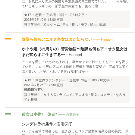
は、お気に入りの扇の房飾りを無意識の内に撫でていた。 何か喚い
ているギラッギラのド派手服の赤髪でも、後ろに隠…
★17
恋愛
完結済
10話
17,614文字
2023年2月10日 18:00 更新
異世界転生
乙女ゲーム
皇女
推し
モブ
騎士
短編
Hanaori
陰謀も何もアニオタ皇女はまだ知らない
かぐや姫（の周りの）苦労物語〜陰謀も何もアニオタ皇女は
まだ知らずに生きてる〜
／
Hanaori
アニメを愛していたJKあまねは、皇女かぐやに転生してもアニメを愛し
ている。 この世界のアニメは作画も声優も演出も完璧で、完成度は驚く
ほど高い。 だが、どれも“勇者vs魔王”ばかり…
★12
異世界ファンタジー
連載中
73話
103,210文字
2026年7月25日 08:30 更新
残酷描写有り
異世界転生
女主人公
ラブコメ
アニオタ
皇女
コメディ
なろう
でも投稿
吾妻栄子
彼女は本物? 偽者?
シンデレラの条件
／
吾妻栄子
パーティ会場で出会った、生き残ったロシア皇女を名乗る謎の美女。 周