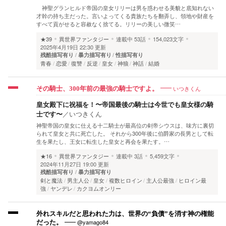
神聖グランヒルド帝国の皇女リリーは男を惑わせる美貌と底知れない
才幹の持ち主だった。言いよってくる貴族たちを翻弄し、領地や財産を
すべて貢がせると容赦なく捨てる。リリーの美しい微笑…
★39
異世界ファンタジー
連載中
53話
154,023文字
2025年4月19日 22:30 更新
残酷描写有り
暴力描写有り
性描写有り
青春
恋愛
復讐
反逆
皇女
神狼
神話
結婚
いつきくん
その騎士、300年前の最強の騎士ですよ。
皇女殿下に祝福を！〜帝国最後の騎士は今世でも皇女様の騎
士です〜
／
いつきくん
神聖帝国の皇女に仕える十二騎士が最高位の剣帝シウスは、味方に裏切
られて皇女と共に死亡した。 それから300年後に伯爵家の長男として転
生を果たし、王女に転生した皇女と再会を果たす。…
★16
異世界ファンタジー
連載中
3話
5,459文字
2024年11月27日 19:00 更新
残酷描写有り
暴力描写有り
剣と魔法
男主人公
皇女
複数ヒロイン
主人公最強
ヒロイン最
強
ヤンデレ
カクヨムオンリー
外れスキルだと思われた力は、世界の“負債”を消す神の権能
@yamago84
だった。