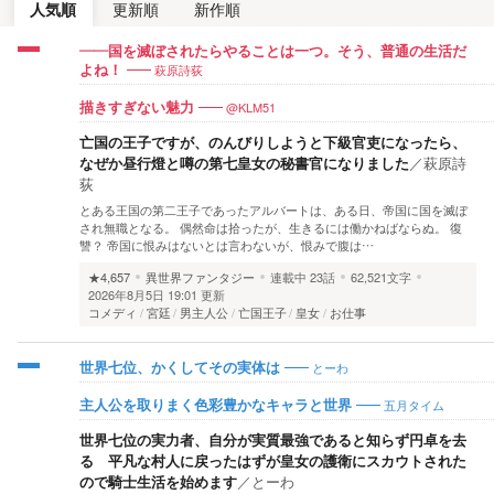
人気順
更新順
新作順
――国を滅ぼされたらやることは一つ。そう、普通の生活だ
萩原詩荻
よね！
@KLM51
描きすぎない魅力
亡国の王子ですが、のんびりしようと下級官吏になったら、
なぜか昼行燈と噂の第七皇女の秘書官になりました
／
萩原詩
荻
とある王国の第二王子であったアルバートは、ある日、帝国に国を滅ぼ
され無職となる。 偶然命は拾ったが、生きるには働かねばならぬ。 復
讐？ 帝国に恨みはないとは言わないが、恨みで腹は…
★4,657
異世界ファンタジー
連載中
23話
62,521文字
2026年8月5日 19:01 更新
コメディ
宮廷
男主人公
亡国王子
皇女
お仕事
とーわ
世界七位、かくしてその実体は
五月タイム
主人公を取りまく色彩豊かなキャラと世界
世界七位の実力者、自分が実質最強であると知らず円卓を去
る 平凡な村人に戻ったはずが皇女の護衛にスカウトされた
ので騎士生活を始めます
／
とーわ