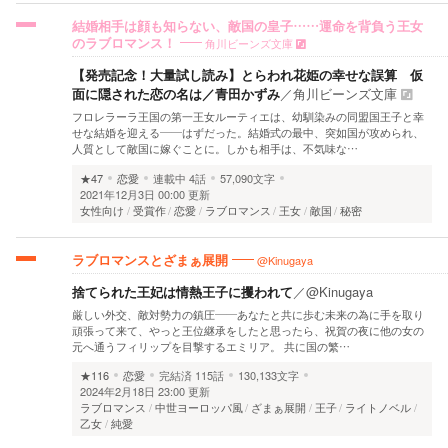
結婚相手は顔も知らない、敵国の皇子……運命を背負う王女
角川ビーンズ文庫
のラブロマンス！
【発売記念！大量試し読み】とらわれ花姫の幸せな誤算 仮
面に隠された恋の名は／青田かずみ
／
角川ビーンズ文庫
フロレラーラ王国の第一王女ルーティエは、幼馴染みの同盟国王子と幸
せな結婚を迎える――はずだった。結婚式の最中、突如国が攻められ、
人質として敵国に嫁ぐことに。しかも相手は、不気味な…
★47
恋愛
連載中
4話
57,090文字
2021年12月3日 00:00 更新
女性向け
受賞作
恋愛
ラブロマンス
王女
敵国
秘密
@Kinugaya
ラブロマンスとざまぁ展開
捨てられた王妃は情熱王子に攫われて
／
@Kinugaya
厳しい外交、敵対勢力の鎮圧――あなたと共に歩む未来の為に手を取り
頑張って来て、やっと王位継承をしたと思ったら、祝賀の夜に他の女の
元へ通うフィリップを目撃するエミリア。 共に国の繁…
★116
恋愛
完結済
115話
130,133文字
2024年2月18日 23:00 更新
ラブロマンス
中世ヨーロッパ風
ざまぁ展開
王子
ライトノベル
乙女
純愛