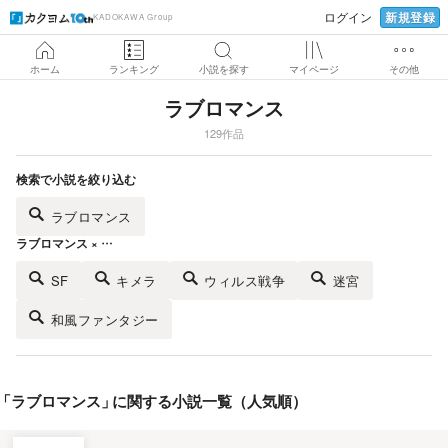
新規登録
ログイン
KADOKAWA Group
ホーム
ランキング
小説を探す
マイページ
その他
ラブロマンス
129作品
検索で小説を絞り込む
ラブロマンス
ラブロマンス × …
SF
キメラ
ウィルス戦争
迷宮
和風ファンタジー
「
ラブロマンス
」
に関する小説一覧（人気順）