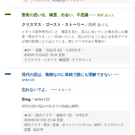
馬村 ありん
聖夜の思い出、幽霊、出会い、不思議
クリスマス・ゴースト・ストーリー
／
馬村 ありん
イギリス留学時代のこと、幽霊を見た。恋人に会いたいと嘆き悲しむ幽
霊『嘆きのリタ』に一目会いたいと、恋人のひまごにあたる女性マーサ
が僕の部屋に入り込んでくる。僕とマーサがみた聖夜の…
★21
恋愛
完結済
4話
6,305文字
2023年12月24日 18:32 更新
クリスマス
イギリス
幽霊譚
ラブロマンス
現代の恋は、複雑なのに単純で誰にも理解できない
white123
キタハラ
忘れないでよ。
Sing
／
white123
20代の恋の悩みや生活での些細な瞬間。
★16
現代ドラマ
連載中
1話
818文字
2020年5月10日 21:44 更新
現代ドラマ
男女
音楽
ボーイミーツガール
20代
ラブロマンス
恋愛
純文学