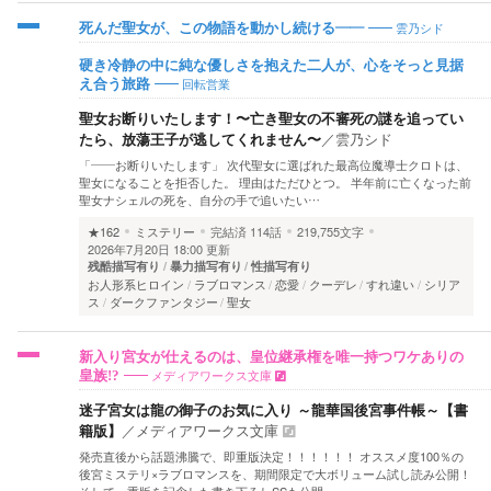
雲乃シド
死んだ聖女が、この物語を動かし続ける――
硬き冷静の中に純な優しさを抱えた二人が、心をそっと見据
回転営業
え合う旅路
聖女お断りいたします！〜亡き聖女の不審死の謎を追ってい
たら、放蕩王子が逃してくれません〜
／
雲乃シド
「――お断りいたします」 次代聖女に選ばれた最高位魔導士クロトは、
聖女になることを拒否した。 理由はただひとつ。 半年前に亡くなった前
聖女ナシェルの死を、自分の手で追いたい…
★162
ミステリー
完結済
114話
219,755文字
2026年7月20日 18:00 更新
残酷描写有り
暴力描写有り
性描写有り
お人形系ヒロイン
ラブロマンス
恋愛
クーデレ
すれ違い
シリア
ス
ダークファンタジー
聖女
新入り宮女が仕えるのは、皇位継承権を唯一持つワケありの
メディアワークス文庫
皇族!?
迷子宮女は龍の御子のお気に入り ～龍華国後宮事件帳～【書
籍版】
／
メディアワークス文庫
発売直後から話題沸騰で、即重版決定！！！！！！ オススメ度100％の
後宮ミステリ×ラブロマンスを、期間限定で大ボリューム試し読み公開！
そして、重版を記念した書き下ろしSSも公開…