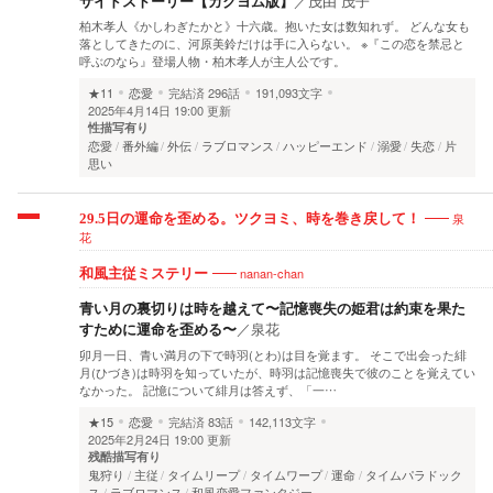
サイドストーリー【カクヨム版】
／
茂由 茂子
柏木孝人《かしわぎたかと》十六歳。抱いた女は数知れず。 どんな女も
落としてきたのに、河原美鈴だけは手に入らない。 ※『この恋を禁忌と
呼ぶのなら』登場人物・柏木孝人が主人公です。
★11
恋愛
完結済
296話
191,093文字
2025年4月14日 19:00 更新
性描写有り
恋愛
番外編
外伝
ラブロマンス
ハッピーエンド
溺愛
失恋
片
思い
泉
29.5日の運命を歪める。ツクヨミ、時を巻き戻して！
花
nanan-chan
和風主従ミステリー
青い月の裏切りは時を越えて〜記憶喪失の姫君は約束を果た
すために運命を歪める〜
／
泉花
卯月一日、青い満月の下で時羽(とわ)は目を覚ます。 そこで出会った緋
月(ひづき)は時羽を知っていたが、時羽は記憶喪失で彼のことを覚えてい
なかった。 記憶について緋月は答えず、「一…
★15
恋愛
完結済
83話
142,113文字
2025年2月24日 19:00 更新
残酷描写有り
鬼狩り
主従
タイムリープ
タイムワープ
運命
タイムパラドック
ス
ラブロマンス
和風恋愛ファンタジー