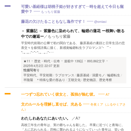
可愛い基経様は胡桃子姫が好きすぎて…時を超えて今日も寵
もっちり紫藤
愛中？
@omiasi
藤花の欠けたることもなし逸作です！
－ 紫藤記 － 紫藤色に染められて、輪廻の蓮花 ー桜舞い散る
中での邂逅ー
／
もっちり紫藤
平安時代前期の公卿で初の関白である、 藤原基経の素顔と日常生活の悲
喜交々を叙情詩風に描く、新感覚輪廻転生ラブロマンス*･゜ﾟ･
*:.｡..｡.:*･''･*:.｡. .｡.:*･…
★11
歴史・時代・伝奇
連載中
139話
893,862文字
2025年4月2日 22:07 更新
性描写有り
平安時代、平安初期
ラブロマンス
藤原基経
溺愛モノ
輪廻転生
半陰陽 ＊特殊な愛の形あり
王朝文化
歴史物語、歴史考察
A7
一つずつ忘れていく彼女と、孤独が蝕む彼。
冬夜ミア（ふるやミアさ
文のルールを理解し直せば、光ある
ん）
わたしわあなたにあいたい。
／
A7
高校三年生の青年は、実の爺ちゃんを殺した。 卒業に近づくと夜毎に、
「人に忘れられる」恐怖に襲われるようになっていった青年は、笑い合