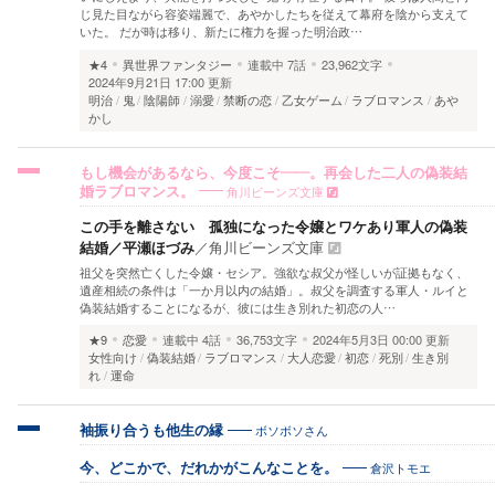
じ見た目ながら容姿端麗で、あやかしたちを従えて幕府を陰から支えて
いた。 だが時は移り、新たに権力を握った明治政…
★4
異世界ファンタジー
連載中
7話
23,962文字
2024年9月21日 17:00 更新
明治
鬼
陰陽師
溺愛
禁断の恋
乙女ゲーム
ラブロマンス
あや
かし
もし機会があるなら、今度こそ――。再会した二人の偽装結
角川ビーンズ文庫
婚ラブロマンス。
この手を離さない 孤独になった令嬢とワケあり軍人の偽装
結婚／平瀬ほづみ
／
角川ビーンズ文庫
祖父を突然亡くした令嬢・セシア。強欲な叔父が怪しいが証拠もなく、
遺産相続の条件は「一か月以内の結婚」。叔父を調査する軍人・ルイと
偽装結婚することになるが、彼には生き別れた初恋の人…
★9
恋愛
連載中
4話
36,753文字
2024年5月3日 00:00 更新
女性向け
偽装結婚
ラブロマンス
大人恋愛
初恋
死別
生き別
れ
運命
ボソボソさん
袖振り合うも他生の縁
倉沢トモエ
今、どこかで、だれかがこんなことを。