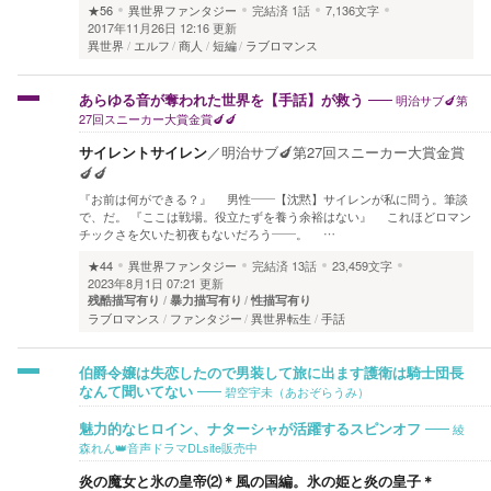
★56
異世界ファンタジー
完結済
1話
7,136文字
2017年11月26日 12:16 更新
異世界
エルフ
商人
短編
ラブロマンス
明治サブ🍆第
あらゆる音が奪われた世界を【手話】が救う
27回スニーカー大賞金賞🍆🍆
サイレントサイレン
／
明治サブ🍆第27回スニーカー大賞金賞
🍆🍆
『お前は何ができる？』 男性――【沈黙】サイレンが私に問う。筆談
で、だ。 『ここは戦場。役立たずを養う余裕はない』 これほどロマン
チックさを欠いた初夜もないだろう――。 …
★44
異世界ファンタジー
完結済
13話
23,459文字
2023年8月1日 07:21 更新
残酷描写有り
暴力描写有り
性描写有り
ラブロマンス
ファンタジー
異世界転生
手話
伯爵令嬢は失恋したので男装して旅に出ます護衛は騎士団長
碧空宇未（あおぞらうみ）
なんて聞いてない
綾
魅力的なヒロイン、ナターシャが活躍するスピンオフ
森れん👑音声ドラマDLsite販売中
炎の魔女と氷の皇帝⑵＊風の国編。氷の姫と炎の皇子＊