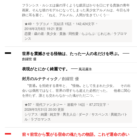
フランシス・ルシエは歯の浮くような戯言ばかりを口にする貴族の青年
画家。そんな彼のモデルになってしまった美少女アルメルは、今日も冷
静に耳を塞ぐ。「ねえ、アルメル。人間が生きていくう…
★49
ラブコメ
完結済
15話
142,424文字
2016年3月8日 19:21 更新
恋愛
歳の差
美少女
貴族
同性愛
らぶらぶ
じれじれ
ラブロマ
ンス
世界を震撼させる怪物は、たった一人の名だけを呼ぶ。
創綴世 優
風花霧氷
表現がとにかく綺麗です。
封月のルナティック
／
創綴世 優
〝普通〟を拒絶する青年と、〝怪物〟として生まれた少女。 その出
会いは偶然ではなく、世界の理すらも超えた必然だった。 他者に関心
を持たず、誰とも交わらなかった魂がただ二つ。…
★57
現代ファンタジー
連載中
14話
87,272文字
2026年5月31日 20:00 更新
シリアス
純愛
純文学
男主人公
ダーク
サスペンス
異能力バト
ル
ラブロマンス
前々前世から繋がる宿命の魂たちの物語。これぞ運命の赤い