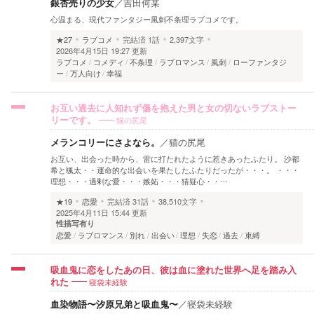
銀杏売りの少女
／
吉田何某
心温まる、現代ファンタジー風刺不条理ラブコメです。
★27
ラブコメ
完結済
1話
2,397文字
2026年4月15日 19:27 更新
ラブコメ
コメディ
不条理
ラブロマンス
風刺
ローファンタジ
ー
万人向け
幸福
お互い過去に人知れず傷を抱えた男と女の切ないラブストー
猫の尻尾
リーです。
メランコリーにさよなら。
／
猫の尻尾
お互い、出会った時から、雷に打たれたように惹きあったふたり。 沙都
希と颯太・・運命的な出会いを果たしたふたりだったが・・・。 ・・・
理想・・・過剰な愛・・・嫉妬・・・猜疑心・・…
★19
恋愛
完結済
31話
38,510文字
2025年4月11日 15:44 更新
性描写有り
恋愛
ラブロマンス
別れ
出会い
理想
失恋
過去
束縛
吸血鬼に恋をしたあの日、彼は血に塗れた世界へ足を踏み入
寝袋未経験
れた
血染物語〜汐原兄弟と吸血鬼〜
／
寝袋未経験