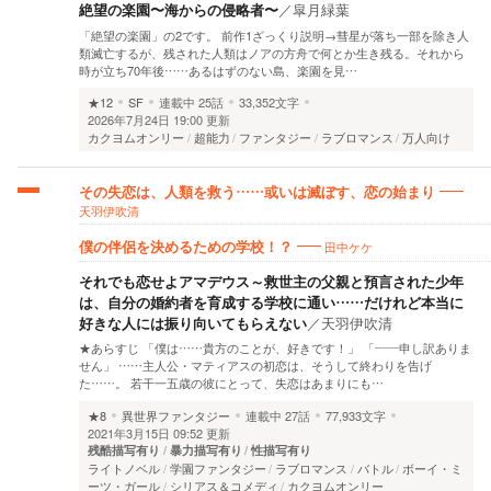
絶望の楽園〜海からの侵略者〜
／
皐月緑葉
「絶望の楽園」の2です。 前作1ざっくり説明→彗星が落ち一部を除き人
類滅亡するが、残された人類はノアの方舟で何とか生き残る。それから
時が立ち70年後……あるはずのない島、楽園を見…
★12
SF
連載中
25話
33,352文字
2026年7月24日 19:00 更新
カクヨムオンリー
超能力
ファンタジー
ラブロマンス
万人向け
その失恋は、人類を救う……或いは滅ぼす、恋の始まり
天羽伊吹清
田中ケケ
僕の伴侶を決めるための学校！？
それでも恋せよアマデウス～救世主の父親と預言された少年
は、自分の婚約者を育成する学校に通い……だけれど本当に
好きな人には振り向いてもらえない
／
天羽伊吹清
★あらすじ 「僕は……貴方のことが、好きです！」 「――申し訳ありま
せん」 ……主人公・マティアスの初恋は、そうして終わりを告げ
た……。 若干一五歳の彼にとって、失恋はあまりにも…
★8
異世界ファンタジー
連載中
27話
77,933文字
2021年3月15日 09:52 更新
残酷描写有り
暴力描写有り
性描写有り
ライトノベル
学園ファンタジー
ラブロマンス
バトル
ボーイ・ミ
ーツ・ガール
シリアス＆コメディ
カクヨムオンリー