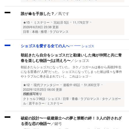
誰が傘を手放した？
／
馬です
★15
ミステリー
完結済
5話
11,176文字
2026年6月8日 23:38 更新
日常
本格
推理
ラブロマンス
ショゴス
ショゴスを愛する全ての人へ…
朝起きたら自分をショゴスだと勘違いした俺が仲間と共に青
春を楽しむ物語〜∫は消えろ〜
／
ショゴス
朝起きたらショゴスになっていた。 タケノコガールは春から高校2年生
になる普通の"人間"だった。 ショゴスになってしまった彼は様々な事件
やトラブルに巻き込まれていく。 これはショゴ…
★12
現代ファンタジー
連載中
65話
51,830文字
2022年12月25日 06:00 更新
残酷描写有り
クトゥルフ神話
ショゴス
日常
青春
ラブロマンス
タケノコガー
ル
若干ホラー
ミステリー
破綻の設計〜一級建築士への夢と禁断の絆！３人の許されざ
る歪な恋の物語〜
／
鍵弓