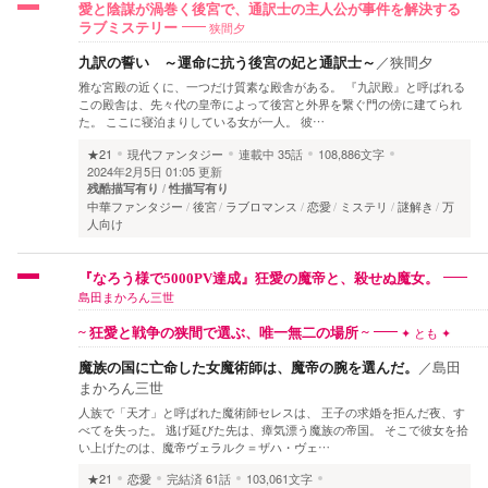
愛と陰謀が渦巻く後宮で、通訳士の主人公が事件を解決する
狭間夕
ラブミステリー
九訳の誓い ～運命に抗う後宮の妃と通訳士～
／
狭間夕
雅な宮殿の近くに、一つだけ質素な殿舎がある。 『九訳殿』と呼ばれる
この殿舎は、先々代の皇帝によって後宮と外界を繋ぐ門の傍に建てられ
た。 ここに寝泊まりしている女が一人。 彼…
★21
現代ファンタジー
連載中
35話
108,886文字
2024年2月5日 01:05 更新
残酷描写有り
性描写有り
中華ファンタジー
後宮
ラブロマンス
恋愛
ミステリ
謎解き
万
人向け
『なろう様で5000PV達成』狂愛の魔帝と、殺せぬ魔女。
島田まかろん三世
✦ とも ✦
~ 狂愛と戦争の狭間で選ぶ、唯一無二の場所 ~
魔族の国に亡命した女魔術師は、魔帝の腕を選んだ。
／
島田
まかろん三世
人族で「天才」と呼ばれた魔術師セレスは、 王子の求婚を拒んだ夜、す
べてを失った。 逃げ延びた先は、瘴気漂う魔族の帝国。 そこで彼女を拾
い上げたのは、魔帝ヴェラルク＝ザハ・ヴェ…
★21
恋愛
完結済
61話
103,061文字