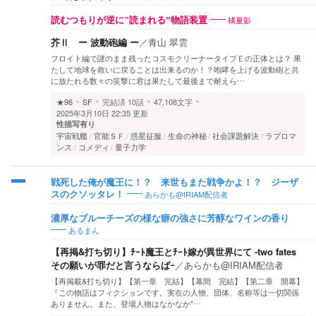
橘夏影
読むつもりが逆に"読まれる”物語装置
芥Ⅱ ー 波動砲編 ー
／
青山 翠雲
フロイト編で謎のまま残ったコスモクリーナータイプＥの正体とは？ 果
たして地球を救いに戻ることは出来るのか！？咆哮を上げる波動砲と共
に放たれる数々の笑撃に君は果たして最後まで耐えら…
★96
SF
完結済
10話
47,108文字
2025年3月10日 22:35 更新
性描写有り
宇宙戦艦
官能ＳＦ
惑星征服
生命の神秘
社会課題解決
ラブロマ
ンス
コメディ
量子力学
戦死した俺が魔王に！？ 来世もまた戦争かよ！？ ジーザ
あらかも@IRIAM配信者
スのクソッタレ！
濃厚なブルーチーズの様な癖の強さに芳醇なワインの香り
あるまん
【再掲&打ち切り】ﾁｰﾄ魔王とﾁｰﾄ嫁が異世界にて -two fates
その願いが罪だと言うならばｰ
／
あらかも@IRIAM配信者
【再掲載&打ち切り】【第一章 完結】【幕間 完結】【第二章 開幕】
『この物語はフィクションです。実在の人物、団体、名称等は一切関係
ありません。また、登場人物はなかなか"…