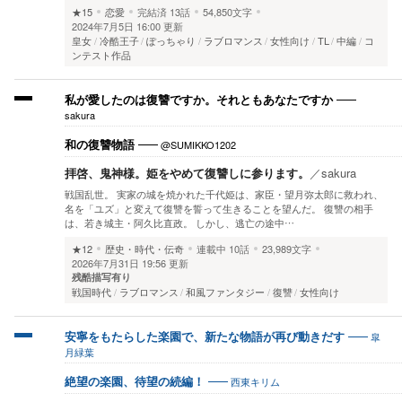
★15
恋愛
完結済
13話
54,850文字
2024年7月5日 16:00 更新
皇女
冷酷王子
ぽっちゃり
ラブロマンス
女性向け
TL
中編
コ
ンテスト作品
私が愛したのは復讐ですか。それともあなたですか
sakura
@SUMIKKO1202
和の復讐物語
拝啓、鬼神様。姫をやめて復讐しに参ります。
／
sakura
戦国乱世。 実家の城を焼かれた千代姫は、家臣・望月弥太郎に救われ、
名を「ユズ」と変えて復讐を誓って生きることを望んだ。 復讐の相手
は、若き城主・阿久比直政。 しかし、逃亡の途中…
★12
歴史・時代・伝奇
連載中
10話
23,989文字
2026年7月31日 19:56 更新
残酷描写有り
戦国時代
ラブロマンス
和風ファンタジー
復讐
女性向け
皐
安寧をもたらした楽園で、新たな物語が再び動きだす
月緑葉
西東キリム
絶望の楽園、待望の続編！