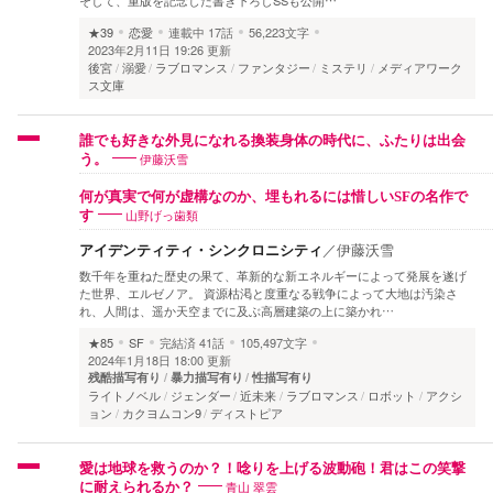
★39
恋愛
連載中
17話
56,223文字
2023年2月11日 19:26 更新
後宮
溺愛
ラブロマンス
ファンタジー
ミステリ
メディアワーク
ス文庫
誰でも好きな外見になれる換装身体の時代に、ふたりは出会
伊藤沃雪
う。
何が真実で何が虚構なのか、埋もれるには惜しいSFの名作で
山野げっ歯類
す
アイデンティティ・シンクロニシティ
／
伊藤沃雪
数千年を重ねた歴史の果て、革新的な新エネルギーによって発展を遂げ
た世界、エルゼノア。 資源枯渇と度重なる戦争によって大地は汚染さ
れ、人間は、遥か天空までに及ぶ高層建築の上に築かれ…
★85
SF
完結済
41話
105,497文字
2024年1月18日 18:00 更新
残酷描写有り
暴力描写有り
性描写有り
ライトノベル
ジェンダー
近未来
ラブロマンス
ロボット
アクシ
ョン
カクヨムコン9
ディストピア
愛は地球を救うのか？！唸りを上げる波動砲！君はこの笑撃
青山 翠雲
に耐えられるか？