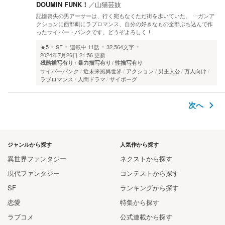
DOUMIN FUNK！
／
山猫芸妓
記憶喪失の男アーサーは、行く宛もなくただ街を歩いていた。 …ガンア
クションに西部劇にラブロマンス、自分の好きなもの全部ぶち込んで作
ったサイバー・パンクです。どうぞよろしく！
★5
SF
連載中
11話
32,564文字
2024年7月26日 21:56 更新
残酷描写有り
暴力描写有り
性描写有り
サイバーパンク
近未来風異世界
アクション
男主人公
万人向け
ラブロマンス
人間ドラマ
サイボーグ
次へ
ジャンルから探す
人気作から探す
異世界ファンタジー
ネクストから探す
現代ファンタジー
コンテストから探す
SF
ランキングから探す
恋愛
特集から探す
ラブコメ
公式連載から探す