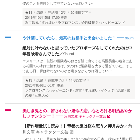
僕のことを異性として見ていないっぽい？ い…
★11
恋愛
完結済
12話
20,980文字
2018年10月15日 17:00 更新
近世欧風
すれ違い
ラブロマンス
婚約破棄？
ハッピーエンド
9bumi
やけ酒していたら、最高のお相手と出会いました！
絶対に叶わないと思っていたプロポーズをしてくれたのは中
年冒険者さんでした
／
9bumi
エメリーヌは、伝説の冒険者のおとぎ話に出てくる高難易度の迷宮にあ
る花園での求婚に憧れ続け、気づけば適齢期を大きく過ぎていた。そし
てある日、夢は叶わないのかと嘆きながらやけ酒してい…
★13
恋愛
連載中
7話
14,885文字
2026年8月6日 00:01 更新
ラブロマンス
ハッピーエンド
迷宮
すれ違い
イケオジ
恋愛
歳
の差
女主人公
美しき鬼との、許されない運命の恋。心とろける明治あやか
角川文庫 キャラクター文芸
しファンタジー！
【新作増量試し読み！】帝都の鬼は桜を恋う／卯月みか
／
角
川文庫 キャラクター文芸
いにしえより、異能を持つ美しき“鬼”が存在する日本。 彼らは人間と同