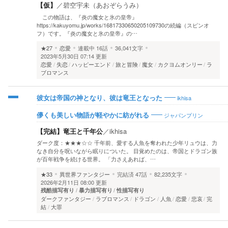
【仮】
／
碧空宇未（あおぞらうみ）
この物語は、『炎の魔女と氷の皇帝』
https://kakuyomu.jp/works/16817330650205109730の続編（スピンオ
フ）です。『炎の魔女と氷の皇帝』の…
★27
恋愛
連載中
16話
36,041文字
2023年5月30日 07:14 更新
恋愛
失恋
ハッピーエンド
旅と冒険
魔女
カクヨムオンリー
ラ
ブロマンス
ikhisa
彼女は帝国の神となり、彼は竜王となった
ジャパンプリン
儚くも美しい物語が軽やかに紡がれる
【完結】竜王と千年公
／
ikhisa
ダーク度：★★★☆☆ 千年前、愛する人魚を奪われた少年リュウは、力
なき自分を呪いながら眠りについた。 目覚めたのは、帝国とドラゴン族
が百年戦争を続ける世界。 「力さえあれば、…
★33
異世界ファンタジー
完結済
47話
82,235文字
2026年2月11日 08:00 更新
残酷描写有り
暴力描写有り
性描写有り
ダークファンタジー
ラブロマンス
ドラゴン
人魚
恋愛
悲哀
完
結
大罪