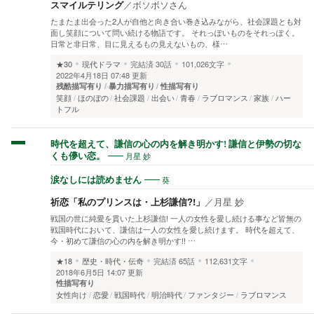
スマイルテリング
／
ボソボソさん
たまたま出会った2人が自他と向き合い巻き込みながら、社会課題とも対
面し笑顔について問い続ける物語です。 それっぽいものをそれっぽく。
日常と非日常、目に見えるもの見えないもの、様…
★30
現代ドラマ
完結済
30話
101,026文字
2022年4月18日 07:48 更新
残酷描写有り
暴力描写有り
性描写有り
笑顔
ほのぼの
社会課題
出会い
青春
ラブロマンス
家族
ハー
トフル
時代を超えて、謙信の心の内を解き明かす! 謙信と伊勢の切な
月星 妙
くも儚い恋。
葵
涙なしには読めません
祈恋「私のプリンスは・上杉謙信?!」
／
月星 妙
戦国の世に純愛を貫いた上杉謙信! 一人の女性を愛し続ける事など皆無の
戦国時代において、謙信は一人の女性を愛し続けます。 時代を超えて、
今・初めて謙信の心の内を解き明かす!! …
★18
歴史・時代・伝奇
完結済
65話
112,631文字
2018年6月5日 14:07 更新
性描写有り
女性向け
恋愛
戦国時代
明治時代
ファンタジー
ラブロマンス