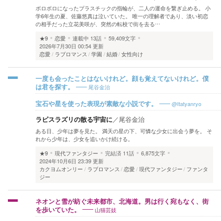
ボロボロになったプラスチックの指輪が、二人の運命を繋ぎ止める。 小
学6年生の夏、佐藤悠真は泣いていた。 唯一の理解者であり、淡い初恋
の相手だった立花美咲が、突然の転校で街を去る…
★9
恋愛
連載中
13話
59,409文字
2026年7月30日 00:54 更新
恋愛
ラブロマンス
学園
結婚
女性向け
一度も会ったことはないけれど。顔も覚えてないけれど。僕
尾谷金治
は君を探す。
@Itatyanryo
宝石や星を使った表現が素敵な小説です。
ラピスラズリの散る宇宙に
／
尾谷金治
ある日、少年は夢を見た。 満天の星の下、可憐な少女に出会う夢を。 そ
れから少年は、少女を追いかけ続ける。
★9
現代ファンタジー
完結済
11話
6,875文字
2024年10月6日 23:39 更新
カクヨムオンリー
ラブロマンス
恋愛
現代ファンタジー
ファンタ
ジー
ネオンと雪が紡ぐ未来都市、北海道。男は行く宛もなく、街
山猫芸妓
を歩いていた。