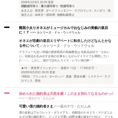
2026年3月6日 20:05 更新
残酷描写有り
暴力描写有り
性描写有り
女主人公
異世界
ダークファンタジー
ラブロマンス
スパダリ
現
地主人公
AI本文一部利用
無断転載禁止
髭面小太りオネエがミュージカルでおなじみの美貌の皇后
カトリーヌ・ドゥ・ウッドウェル
に！？
オネエが悲劇の皇后エリザベートに転生したけどなんとかな
る件について
／
カトリーヌ・ドゥ・ウッドウェル
アラフォーも近い35歳の髭面熊系の高橋勝也は 化粧品会社で「かわい
い」化粧品を生み出す企画の仕事をしながらゲイライフを満喫してい
た……。 しかし、旅行で訪れたスイス・レマン湖の畔…
★15
異世界ファンタジー
連載中
11話
17,953文字
2023年8月20日 09:05 更新
19世紀
プリンセス
ヨーロッパ
貴族
悪役令嬢
ミステリー
ラブ
ロマンス
歴史
決められた婚約者は天然令嬢！このまま別れてなるものかっ‼︎
一花カナウ・ただふみ
可愛い僕の婚約者さま
／
一花カナウ・ただふみ
僕の名前はアルフレッド・ダライアス。 幼馴染のテオドラ・マクダニエ
ルズは僕の婚約者だ。 とっても可愛い伯爵令嬢の彼女だけれど、 どうも