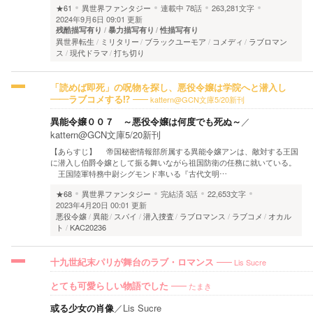
★61
異世界ファンタジー
連載中
78話
263,281文字
2024年9月6日 09:01 更新
残酷描写有り
暴力描写有り
性描写有り
異世界転生
ミリタリー
ブラックユーモア
コメディ
ラブロマン
ス
現代ドラマ
打ち切り
「読めば即死」の呪物を探し、悪役令嬢は学院へと潜入し
kattern@GCN文庫5/20新刊
――ラブコメする⁉
異能令嬢００７ ～悪役令嬢は何度でも死ぬ～
／
kattern@GCN文庫5/20新刊
【あらすじ】 帝国秘密情報部所属する異能令嬢アンは、敵対する王国
に潜入し伯爵令嬢として振る舞いながら祖国防衛の任務に就いている。
王国陸軍特務中尉シグモンド率いる『古代文明…
★68
異世界ファンタジー
完結済
3話
22,653文字
2023年4月20日 00:01 更新
悪役令嬢
異能
スパイ
潜入捜査
ラブロマンス
ラブコメ
オカル
ト
KAC20236
Lis Sucre
十九世紀末パリが舞台のラブ・ロマンス
たまき
とても可愛らしい物語でした
或る少女の肖像
／
Lis Sucre