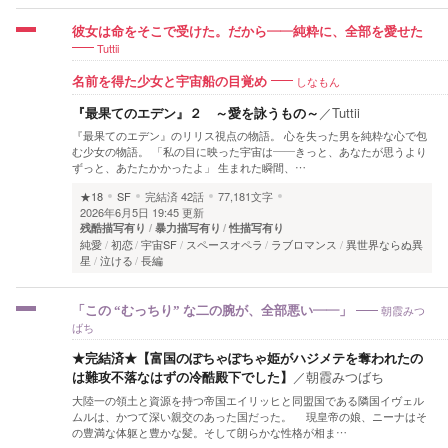
彼女は命をそこで受けた。だから——純粋に、全部を愛せた
Tuttii
しなもん
名前を得た少女と宇宙船の目覚め
『最果てのエデン』２ ～愛を詠うもの～
／
Tuttii
『最果てのエデン』のリリス視点の物語。 心を失った男を純粋な心で包
む少女の物語。 「私の目に映った宇宙は——きっと、あなたが思うより
ずっと、あたたかかったよ」 生まれた瞬間、…
★18
SF
完結済
42話
77,181文字
2026年6月5日 19:45 更新
残酷描写有り
暴力描写有り
性描写有り
純愛
初恋
宇宙SF
スペースオペラ
ラブロマンス
異世界ならぬ異
星
泣ける
長編
朝霞みつ
「この “むっちり” な二の腕が、全部悪い――」
ばち
★完結済★【富国のぽちゃぽちゃ姫がハジメテを奪われたの
は難攻不落なはずの冷酷殿下でした】
／
朝霞みつばち
大陸一の領土と資源を持つ帝国エイリッヒと同盟国である隣国イヴェル
ムルは、かつて深い親交のあった国だった。 現皇帝の娘、ニーナはそ
の豊満な体躯と豊かな髪。そして朗らかな性格が相ま…