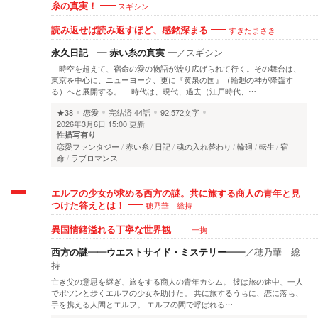
スギシン
糸の真実！
すぎたまさき
読み返せば読み返すほど、感銘深まる
永久日記 ― 赤い糸の真実 ―
／
スギシン
時空を超えて、宿命の愛の物語が繰り広げられて行く。その舞台は、
東京を中心に、ニューヨーク、更に『黄泉の国』（輪廻の神が降臨す
る）へと展開する。 時代は、現代、過去（江戸時代、…
★38
恋愛
完結済
44話
92,572文字
2026年3月6日 15:00 更新
性描写有り
恋愛ファンタジー
赤い糸
日記
魂の入れ替わり
輪廻
転生
宿
命
ラブロマンス
エルフの少女が求める西方の謎。共に旅する商人の青年と見
穂乃華 総持
つけた答えとは！
一掬
異国情緒溢れる丁寧な世界観
西方の謎――ウエストサイド・ミステリー――
／
穂乃華 総
持
亡き父の意思を継ぎ、旅をする商人の青年カシム。 彼は旅の途中、一人
でポツンと歩くエルフの少女を助けた。 共に旅するうちに、恋に落ち、
手を携える人間とエルフ。 エルフの間で呼ばれる…