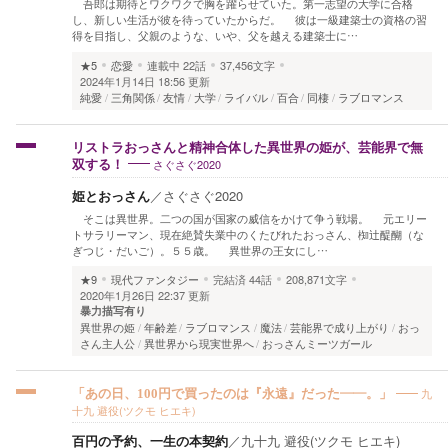
吾郎は期待とワクワクで胸を躍らせていた。第一志望の大学に合格
し、新しい生活が彼を待っていたからだ。 彼は一級建築士の資格の習
得を目指し、父親のような、いや、父を越える建築士に…
★5
恋愛
連載中
22話
37,456文字
2024年1月14日 18:56 更新
純愛
三角関係
友情
大学
ライバル
百合
同棲
ラブロマンス
リストラおっさんと精神合体した異世界の姫が、芸能界で無
さぐさぐ2020
双する！
姫とおっさん
／
さぐさぐ2020
そこは異世界。二つの国が国家の威信をかけて争う戦場。 元エリー
トサラリーマン、現在絶賛失業中のくたびれたおっさん、椥辻醍醐（な
ぎつじ・だいご）。５５歳。 異世界の王女にし…
★9
現代ファンタジー
完結済
44話
208,871文字
2020年1月26日 22:37 更新
暴力描写有り
異世界の姫
年齢差
ラブロマンス
魔法
芸能界で成り上がり
おっ
さん主人公
異世界から現実世界へ
おっさんミーツガール
九
「あの日、100円で買ったのは『永遠』だった――。」
十九 避役(ツクモ ヒエキ)
百円の予約、一生の本契約
／
九十九 避役(ツクモ ヒエキ)