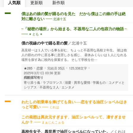
人気順
更新順
新作順
僕はあの娘の髪が踊るのを見た だから僕はこの娘の手は絶
北浦十五
対に離さない
~「秘密の場所」から始まる、不器用な二人の包容力の物語 ~
✦ とも ✦
僕の視線の中で踊る君の髪
／
北浦十五
高見研一は１人でいる事を好む、ちょっと不器用な高校２年生。 彼は他
人の群れの中に居る事に息苦しさを感じ、 昼休みくらいは１人になれる
場所を探す為に校内を探索する。 そして学校を仕…
★285
恋愛
完結済
35話
125,338文字
2025年3月1日 03:36 更新
残酷描写有り
寄り添う魂
ラブロマンス
溺愛
異常な愛情
学園もの
コメディと
シリアス
不器用な２人
エンタメ
わたしの初乗車を捧げても良い──恋をする油圧ショベルはき
くれは
っと可愛い
この発想は異次元すぎます、油圧ショベルって、凄すぎませ
まぁじんこぉる
んか？
高校生女子、異世界で油圧ショベルになっていた。
／
くれは