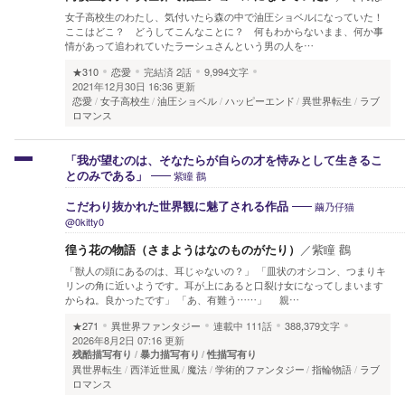
女子高校生のわたし、気付いたら森の中で油圧ショベルになっていた！
ここはどこ？ どうしてこんなことに？ 何もわからないまま、何か事
情があって追われていたラーシュさんという男の人を…
★310
恋愛
完結済
2話
9,994文字
2021年12月30日 16:36 更新
恋愛
女子高校生
油圧ショベル
ハッピーエンド
異世界転生
ラブ
ロマンス
「我が望むのは、そなたらが自らの才を恃みとして生きるこ
紫瞳 鸛
とのみである」
繭乃仔猫
こだわり抜かれた世界観に魅了される作品
@0kitty0
徨う花の物語（さまようはなのものがたり）
／
紫瞳 鸛
「獣人の頭にあるのは、耳じゃないの？」 「皿状のオシコン、つまりキ
リンの角に近いようです。耳が上にあると口裂け女になってしまいます
からね。良かったです」 「あ、有難う……」 親…
★271
異世界ファンタジー
連載中
111話
388,379文字
2026年8月2日 07:16 更新
残酷描写有り
暴力描写有り
性描写有り
異世界転生
西洋近世風
魔法
学術的ファンタジー
指輪物語
ラブ
ロマンス