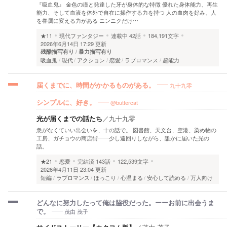
『吸血鬼』 金色の瞳と発達した牙が身体的な特徴 優れた身体能力、再生
能力、そして血液を体外で自在に操作する力を持つ 人の血肉を好み、人
を眷属に変える力がある ニンニクだけ…
★11
現代ファンタジー
連載中
42話
184,191文字
2026年6月14日 17:29 更新
残酷描写有り
暴力描写有り
吸血鬼
現代
アクション
恋愛
ラブロマンス
超能力
九十九零
届くまでに、時間がかかるものがある。
@buttercat
シンプルに、好き。
光が届くまでの話たち
／
九十九零
急がなくていい出会いを、十の話で。 図書館、天文台、空港、染め物の
工房、ガチョウの商店街——少し遠回りしながら、誰かに届いた光の
話。
★21
恋愛
完結済
143話
122,539文字
2026年4月11日 23:04 更新
短編
ラブロマンス
ほっこり
心温まる
安心して読める
万人向け
どんなに努力したって俺は脇役だった。ーーお前に出会うま
茂由 茂子
で。