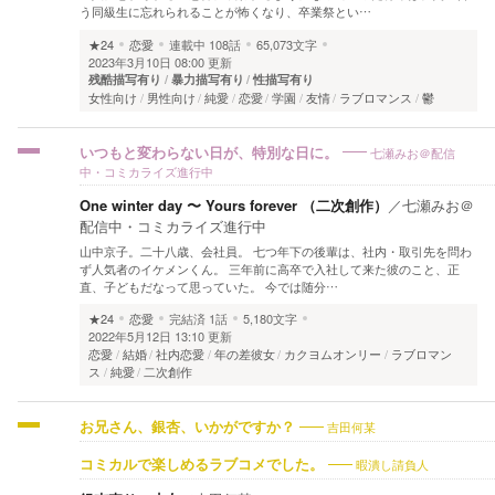
う同級生に忘れられることが怖くなり、卒業祭とい…
★24
恋愛
連載中
108話
65,073文字
2023年3月10日 08:00 更新
残酷描写有り
暴力描写有り
性描写有り
女性向け
男性向け
純愛
恋愛
学園
友情
ラブロマンス
鬱
七瀬みお＠配信
いつもと変わらない日が、特別な日に。
中・コミカライズ進行中
One winter day 〜 Yours forever （二次創作）
／
七瀬みお＠
配信中・コミカライズ進行中
山中京子。二十八歳、会社員。 七つ年下の後輩は、社内・取引先を問わ
ず人気者のイケメンくん。 三年前に高卒で入社して来た彼のこと、正
直、子どもだなって思っていた。 今では随分…
★24
恋愛
完結済
1話
5,180文字
2022年5月12日 13:10 更新
恋愛
結婚
社内恋愛
年の差彼女
カクヨムオンリー
ラブロマン
ス
純愛
二次創作
吉田何某
お兄さん、銀杏、いかがですか？
暇潰し請負人
コミカルで楽しめるラブコメでした。