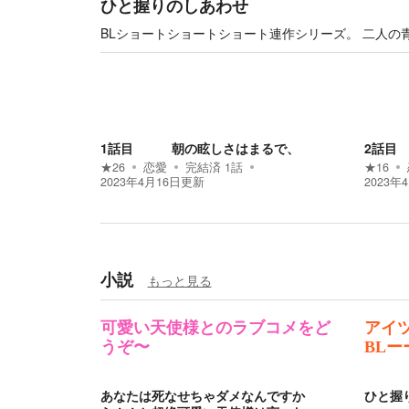
ひと握りのしあわせ
BLショートショートショート連作シリーズ。 二人の
1話目 朝の眩しさはまるで、
2話目
★
26
恋愛
完結済
1
話
★
16
2023年4月16日
更新
2023年
小説
もっと見る
可愛い天使様とのラブコメをど
アイ
うぞ〜
BLー
あなたは死なせちゃダメなんですか
ひと握