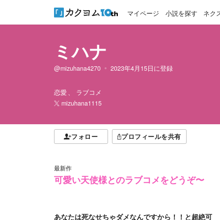
マイページ
小説を探す
ネク
ミハナ
@mizuhana4270
2023年4月15日
に登録
恋愛
ラブコメ
mizuhana1115
フォロー
プロフィールを共有
最新作
可愛い天使様とのラブコメをどうぞ〜
あなたは死なせちゃダメなんですから！！と超絶可