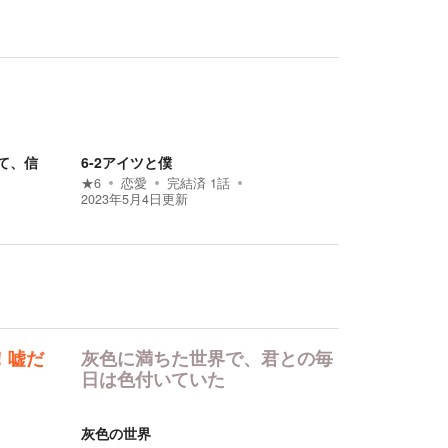
て、信
6-2アイツと僕
★
6
恋愛
完結済
1
話
2023年5月4日
更新
！嘘だ
灰色に満ちた世界で、君との毎
日は色付いていた
灰色の世界