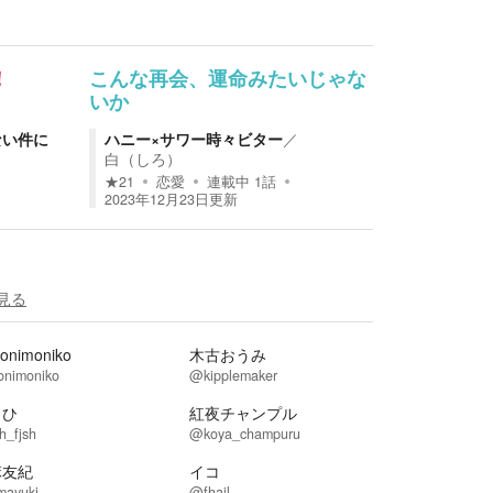
！
こんな再会、運命みたいじゃな
いか
ない件に
ハニー×サワー時々ビター
／
白（しろ）
★
21
恋愛
連載中
1
話
2023年12月23日
更新
見る
nimoniko
木古おうみ
nimoniko
@kipplemaker
よひ
紅夜チャンプル
h_fjsh
@koya_champuru
麻友紀
イコ
mayuki
@fhail