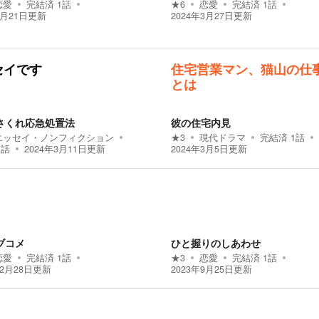
恋愛
完結済
1
話
★
6
恋愛
完結済
1
話
5月21日
更新
2024年3月27日
更新
セイです
住宅営業マン、猫山の仕
とは
さくれ応急処置法
彼の住宅内見
エッセイ・ノンフィクション
★
3
現代ドラマ
完結済
1
話
1
話
2024年3月11日
更新
2024年3月5日
更新
ブコメ
ひと握りのしあわせ
恋愛
完結済
1
話
★
3
恋愛
完結済
1
話
12月28日
更新
2023年9月25日
更新