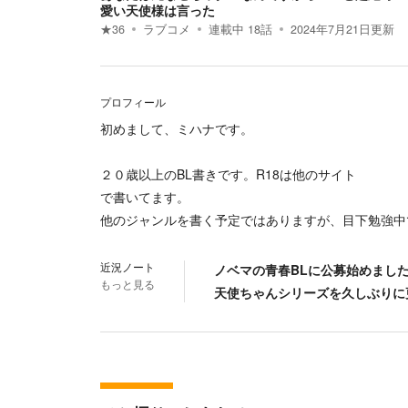
愛い天使様は言った
★
36
ラブコメ
連載中
18
話
2024年7月21日
更新
プロフィール
初めまして、ミハナです。
２０歳以上のBL書きです。R18は他のサイト
で書いてます。
他のジャンルを書く予定ではありますが、目下勉強中
近況ノート
ノベマの青春BLに公募始めまし
もっと見る
天使ちゃんシリーズを久しぶりに