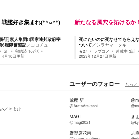
戦艦好き集まれ(*^ω^*)
新たなる風穴を拓けるか
結保証]素人集団!!国家連邦政府宇
死にたいのに死なせてもらえ
第6艦隊奮闘記
／
ココチュ
ついて
／
シラヤマ タキ
SF
完結済
107
話
★
27
ラブコメ
連載中
3
話
年4月10日
更新
2023年12月27日
更新
ユーザーのフォロー
もっと
荒樫 新
@mo
@ArataArakashi
@mo
い
／
きよひ
MAGI
き
@magi2021
@ky
野梨原花南
志
@kanan_norihara
@si