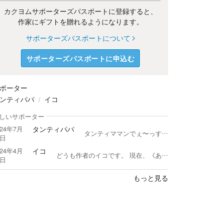
カクヨムサポーターズパスポートに登録すると、
作家にギフトを贈れるようになります。
サポーターズパスポートについて
サポーターズパスポートに申込む
ポーター
ンティパパ
イコ
しいサポーター
タンティパパ
024年7月
タンティママンでぇ〜っす！！ (((o(*ﾟ▽ﾟ*)o))) アカ名はタンティパパだけどぉ、 コメントでは『タンティママン』を名乗って、アホコメントを入れてまぁ〜す。 今、２８歳×２のオトメでぇ〜す。 ☆*:.｡. o(≧▽≦)o .｡.:*☆ そしてぇ〜アタシの目標 『アタシは、カクヨム女王になるってばよ！！』 そのために、ギフトサポーターとファンアート職人をガンバッテいまぁ〜っす！ ＼＼\\٩( 'ω' )و //／／ ちなみにアタシのお嫁ちゃんは、２年前に異世界に転生しちゃってぇ、猫獣人になって元気にしてると思うのぉ〜
9日
イコ
024年4月
どうも作者のイコです。 現在、《あくまで怠惰な悪役貴族》発売中。 《道にスライムが捨てられていたので連れて帰りました》書籍化準備中です。 ライトノベル作家として、2023年11月10日にデビューしました。 どうぞよろしくお願いします。
7日
もっと見る