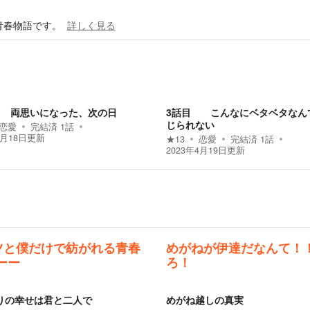
青春物語です。
詳しく見る
 両思いになった、次の日
3話目 こんなにベタベタなん
じられない
恋愛
完結済
1
話
4月18日
更新
★
13
恋愛
完結済
1
話
2023年4月19日
更新
ツと僕だけで紡がれる青春
めがねが伊達だなんて！
ーー
ろ！
りの幸せは君と二人で
めがね越しの真実