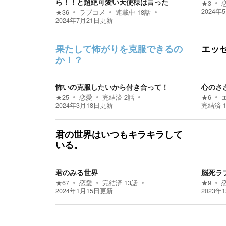
ら！！と超絶可愛い天使様は言った
★
3
2024年
★
36
ラブコメ
連載中
18
話
2024年7月21日
更新
果たして怖がりを克服できるの
エッ
か！？
怖いの克服したいから付き合って！
心のさ
★
25
恋愛
完結済
2
話
★
6
2024年3月18日
更新
完結済
君の世界はいつもキラキラして
いる。
君のみる世界
脳死ラ
★
67
恋愛
完結済
13
話
★
9
2024年1月15日
更新
2023年