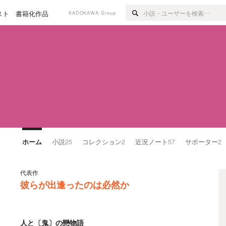
スト
書籍化作品
KADOKAWA Group
ホーム
小説
25
コレクション
2
近況ノート
57
サポーター
2
代表作
彼らが出逢ったのは必然か
人と〔鬼〕の戀物語