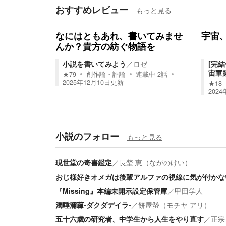
おすすめレビュー
もっと見る
なにはともあれ、書いてみませ
宇宙、
んか？貴方の紡ぐ物語を
小説を書いてみよう
／
ロゼ
[完
宙軍
★
79
創作論・評論
連載中
2
話
2025年12月10日
更新
★
18
2024
小説のフォロー
もっと見る
現世堂の奇書鑑定
／
長埜 恵（ながのけい）
おじ様好きオメガは後輩アルファの視線に気が付かな
『Missing』本編未開示設定保管庫
／
甲田学人
濁唾濔蓏-ダクダデイラ-
／
餅屋䖸（モチヤ アリ）
五十六歳の研究者、中学生から人生をやり直す
／
正宗