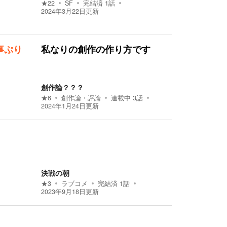
★
22
SF
完結済
1
話
2024年3月22日
更新
事ぷり
私なりの創作の作り方です
創作論？？？
★
6
創作論・評論
連載中
3
話
2024年1月24日
更新
決戦の朝
★
3
ラブコメ
完結済
1
話
2023年9月18日
更新