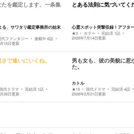
なたを鑑定します、一条集
とある法則に気づいてく
」
よる、サワタリ鑑定事務所の始末
心霊スポット突撃収録！アフタ
★
3
ホラー
完結済
1
話
2026年7月14日
更新
現代ファンタジー
連載中
6
話
7月15日
更新
速さで逢いにいくね。
男も女も、彼の美貌に惹
た。
カトル
現代ドラマ
完結済
1
話
★
13
現代ドラマ
完結済
4
話
4月26日
更新
2026年2月21日
更新