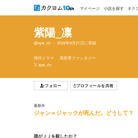
マイページ
小説を探す
ネク
紫陽_凛
@syw_rin
2022年9月21日
に登録
現代ドラマ
異世界ファンタジー
syw_rin
フォロー
プロフィールを共有
最新作
ジャン＝ジャックが死んだ。どうして？
誰がＪＪを殺したか？