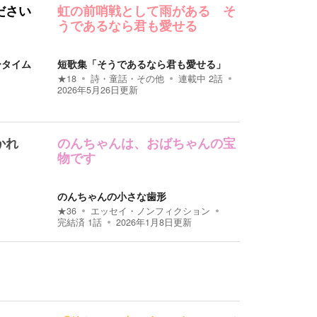
ださい
虹の前哨戦として雨がある そ
うであるなら君も愛せる
ータイム
短歌集「そうであるなら君も愛せる」
★
18
詩・童話・その他
連載中
2
話
2026年5月26日
更新
かれ
のんちゃんは、おばちゃんの宝
物です
のんちゃんの小さな歯形
★
36
エッセイ・ノンフィクション
完結済
1
話
2026年1月8日
更新