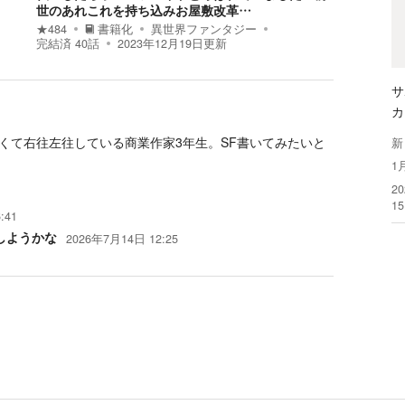
世のあれこれを持ち込みお屋敷改革…
★
484
書籍化
異世界ファンタジー
完結済
40
話
2023年12月19日
更新
サ
カ
くて右往左往している商業作家3年生。SF書いてみたいと
新
1
2
1
:41
しようかな
2026年7月14日 12:25