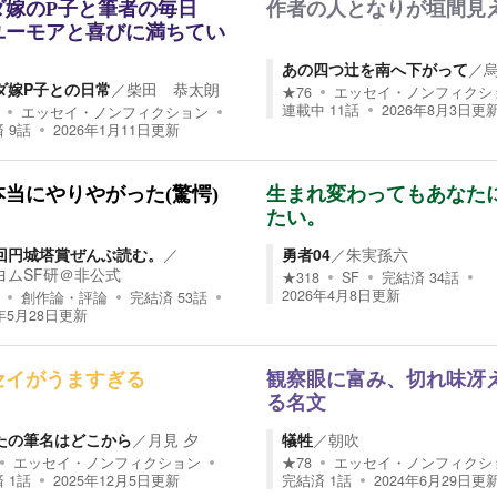
ダ嫁のP子と筆者の毎日
作者の人となりが垣間見
ユーモアと喜びに満ちてい
あの四つ辻を南へ下がって
／
ダ嫁P子との日常
／
柴田 恭太朗
★
76
エッセイ・ノンフィクシ
連載中
11
話
2026年8月3日
更
エッセイ・ノンフィクション
済
9
話
2026年1月11日
更新
当にやりやがった(驚愕)
生まれ変わってもあなた
たい。
回円城塔賞ぜんぶ読む。
／
勇者04
／
朱実孫六
ヨムSF研＠非公式
★
318
SF
完結済
34
話
2026年4月8日
更新
創作論・評論
完結済
53
話
年5月28日
更新
セイがうますぎる
観察眼に富み、切れ味冴
る名文
たの筆名はどこから
／
月見 夕
犠牲
／
朝吹
エッセイ・ノンフィクション
★
78
エッセイ・ノンフィクシ
済
1
話
2025年12月5日
更新
完結済
1
話
2024年6月29日
更