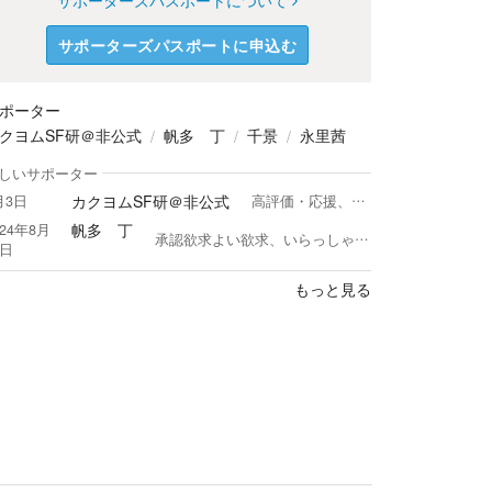
サポーターズパスポートについて
サポーターズパスポートに申込む
ポーター
クヨムSF研＠非公式
帆多 丁
千景
永里茜
しいサポーター
カクヨムSF研＠非公式
月3日
高評価・応援、作品のフォローお待ちしております。九頭見灯火として長らく活動後、カクヨムSF研を旗揚げしました。 テレビ東京「バカリズムの10文字ホラー」にて作品掲載されました。 出版歴 10文字ホラー１にて作品掲載（2021） 公募歴 第３回 かぐやＳＦコンテスト 選外佳作（2023） こちらからフォローしていないかたは原則フォローバックいたしません。ご了承ください。
帆多 丁
024年8月
承認欲求よい欲求、いらっしゃいませ ほた てい です！ 近代ファンタジー「ヨゾラとひとつの空ゆけば」、化け猫娘の亜熱帯怪奇譚「化け猫シリーズ」などコツコツとやっておりますよ。 お気に召されましたら、ハートや星でご承認ください！（よい欲求） あ、でも読んだふりはやめてくださいね？ 安い細工を目にすると、悲しくなるものなのですよ。 ではでは細かな作法もほどほどに、よろしくお付き合いのほど、お願い申し上げます。
5日
もっと見る