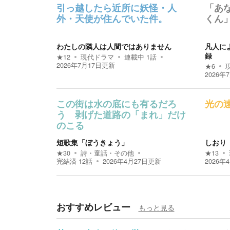
引っ越したら近所に妖怪・人
「あ
外・天使が住んでいた件。
くん
わたしの隣人は人間ではありません
凡人に
録
★
12
現代ドラマ
連載中
1
話
2026年7月17日
更新
★
6
2026年
この街は水の底にも有るだろ
光の
う 剥げた道路の「まれ」だけ
のこる
短歌集「ぼうきょう」
しおり
★
30
詩・童話・その他
★
13
完結済
12
話
2026年4月27日
更新
2026年
おすすめレビュー
もっと見る