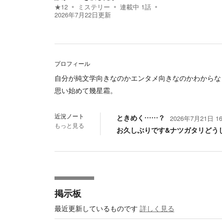
★
12
ミステリー
連載中
1
話
2026年7月22日
更新
プロフィール
自分が純文学向きなのかエンタメ向きなのかわからな
思い始めて幾星霜。
近況ノート
ときめく……？
2026年7月21日 16
もっと見る
お久しぶりです&ナツガタリどう
掲示板
最近更新しているものです
詳しく見る