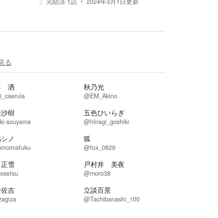
完結済
1
話
2024年3月1日
更新
見る
落 洒
秋乃光
_caerula
@EM_Akino
山沙樹
五色ひいらぎ
ki-souyama
@hiiragi_goshiki
福シノ
狐
inoimafuku
@fox_0829
田正雪
戸村井 美夜
osetsu
@moro38
崎佐吉
立談百景
zagiza
@Tachibanashi_100