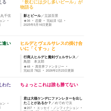
える
「飲むには少し多いビール」が
物語る
烏丸千弦
影とビール
／
立談百景
ョン
★
36
恋愛
完結済
1
話
新
2025年5月16日
更新
に逢い
ヒルデとヴェルサレスの掛け合
いに「くすっ」と
行商人ヒルデと魔剣ヴェルサレス
／
鳥部 本太郎
★
48
異世界ファンタジー
完結済
78
話
2026年2月23日
更新
えわた
ちょっとこれは誰も勝てない
君は大槻ケンヂにファンレターを出し
たことがあるか？
／
めでめで汰
ョン
新
★
207
エッセイ・ノンフィクション