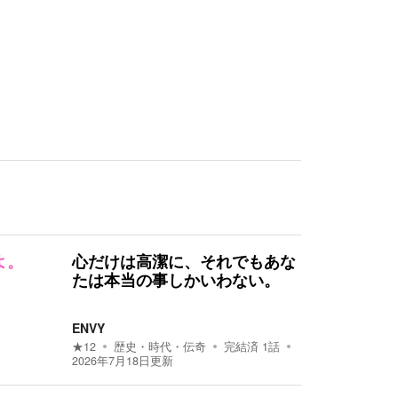
よ。
心だけは高潔に、それでもあな
たは本当の事しかいわない。
ENVY
★
12
歴史・時代・伝奇
完結済
1
話
2026年7月18日
更新