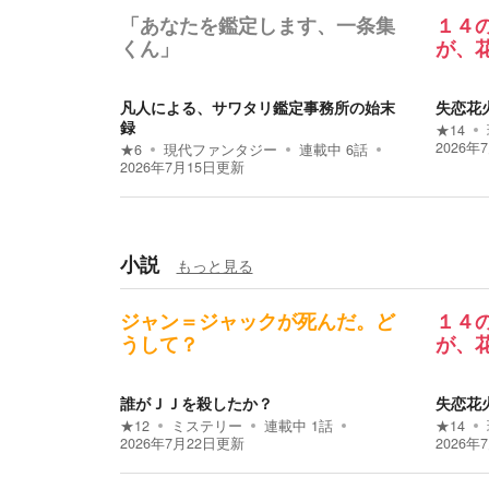
「あなたを鑑定します、一条集
１４
くん」
が、
凡人による、サワタリ鑑定事務所の始末
失恋花
録
★
14
2026年
★
6
現代ファンタジー
連載中
6
話
2026年7月15日
更新
小説
もっと見る
ジャン＝ジャックが死んだ。ど
１４
うして？
が、
誰がＪＪを殺したか？
失恋花
★
12
ミステリー
連載中
1
話
★
14
2026年7月22日
更新
2026年