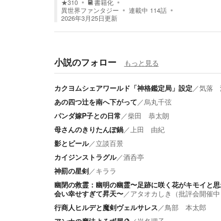
★
310
書籍化
異世界ファンタジー
連載中
114
話
2026年3月25日
更新
小説のフォロー
もっと見る
カクヨムシェアワールド「神格鑑定局」設定
／
気落 
あの四つ辻を南へ下がって
／
烏丸千弦
パンダ嫁P子との日常
／
柴田 恭太朗
母さんのきりたんぽ鍋
／
上田 由紀
影とビール
／
立談百景
カイジンストラグル
／
酒呑亭
神罰の星剣
／
キララ
幽閉の救霊：幽明の幽霊〜足跡に咲く花がキモイと思
会い幸せすぎて昇天〜
／
アタオカしき（批評会開催中
行商人ヒルデと魔剣ヴェルサレス
／
鳥部 本太郎