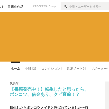
スト
書籍化作品
KADOKAWA Group
ホーム
小説
123
コレクション
1
近況ノート
91
サポーター
4
代表作
【書籍発売中！】転生したと思ったら、
ポンコツ、借金あり、クビ直前！？
転生したらポンコツメイドと呼ばれていました〜前