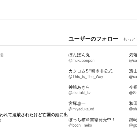
ユーザーのフォロー
もっと
洒
ぽんぽん丸
気
@mukuponpon
@sai
カクヨムSF研＠非公式
惣
@This_is_The_Way
@sa
神崎あきら
今
@akatuki_kz
@Sh
宮塚恵一
和
@miyaduka3rd
@sh
われて追放されたけど亡国の姫に出
ぼっち猫＠書籍発売中！
鍵
）
@bochi_neko
@gi