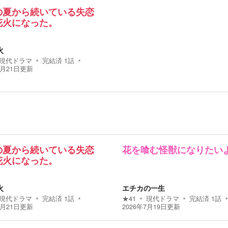
の夏から続いている失恋
花火になった。
火
現代ドラマ
完結済
1
話
7月21日
更新
の夏から続いている失恋
花を喰む怪獣になりたい
花火になった。
火
エチカの一生
現代ドラマ
完結済
1
話
★
41
現代ドラマ
完結済
1
話
7月21日
更新
2026年7月19日
更新