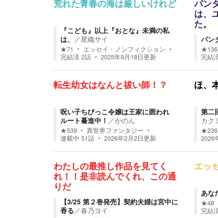
荒れた青春の海は厳しいけれど
パン
は、
た。
『こども』以上『おとな』未満の私
は、
／
星織サイ
パン
★
71
エッセイ・ノンフィクション
★
136
完結済
2
話
2025年9月18日
更新
完結
転生幼女はなんと祓い師！？
ほ、本
呪い子ちびっこ令嬢は王家に囲われ
第二
ルート驀進中！
／
かのん
カク
★
539
異世界ファンタジー
★
236
連載中
51
話
2026年2月2日
更新
2026
わたしの最推し作品を見てく
エッ
れ！！是非読んでくれ、この通
りだ
あな
【3/25 第２巻発売】契約夫婦は宮中に
★
48
香る
／
春乃ヨイ
完結