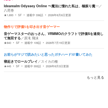
Idearealm Odyssey Online 〜魔法に憧れた私は、極振り魔…
／
八咫巻
★
1,693
SF
連載中
336
話
2026年8月6日
更新
物作りで評価Sを叩き出す音ゲーマー
音ゲーマスターのおっさん、VRMMOのクラフトで評価Sを連発し
て無双する
／
原滝 飛沫
★
840
SF
連載中
109
話
2026年7月19日
更新
お前らがマジで読みたいと思ったガチハードSF書いてみた
寝起きでロールプレイ
／
スイカの種
★
445
SF
連載中
555
話
2026年8月3日
更新
もっと見る