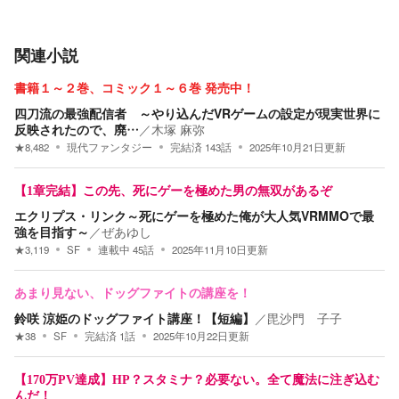
関連小説
書籍１～２巻、コミック１～６巻 発売中！
四刀流の最強配信者 ～やり込んだVRゲームの設定が現実世界に
反映されたので、廃…
／
木塚 麻弥
★
8,482
現代ファンタジー
完結済
143
話
2025年10月21日
更新
【1章完結】この先、死にゲーを極めた男の無双があるぞ
エクリプス・リンク～死にゲーを極めた俺が大人気VRMMOで最
強を目指す～
／
ぜあゆし
★
3,119
SF
連載中
45
話
2025年11月10日
更新
あまり見ない、ドッグファイトの講座を！
鈴咲 涼姫のドッグファイト講座！【短編】
／
毘沙門 子子
★
38
SF
完結済
1
話
2025年10月22日
更新
【170万PV達成】HP？スタミナ？必要ない。全て魔法に注ぎ込む
んだ！