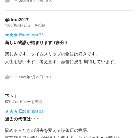
1
2021年9月10日 10:00
@dora2017
1685
件の
レビューを投稿
★★★
Excellent!!!
新しい物語が始まります⁉️多分‼️
楽しみです。タイムスリップの物語は好きです。
人生を思い出す、考え直す、感傷に浸る 期待しています。
1
2021年7月23日 19:03
下トｌ
57
件の
レビューを投稿
★★★
Excellent!!!
過去の代償は……
悩める人たちの過去を変える喫茶店の物語。
喫茶店月日の薫りでは過去を変えることができるとの噂があっ