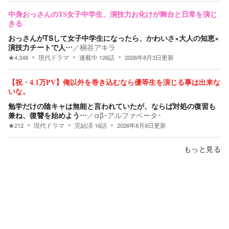
中身おっさんのTS女子中学生、演技力お化けが舞台と日常を演じ
きる
おっさんがTSして女子中学生になったら、かわいさ×大人の知恵×
演技力チートで人…
／
桐谷アキラ
★
4,348
現代ドラマ
連載中
126
話
2026年8月3日
更新
【祝・4.1万PV】俺以外を巻き込むなら優等生を演じる事は出来な
いな。
勉学だけの陰キャは無能と言われていたが、ならば対処の復習も
兼ね、復讐を始めよう…
／
αβｰアルファベータｰ
★
212
現代ドラマ
完結済
16
話
2026年8月8日
更新
もっと見る