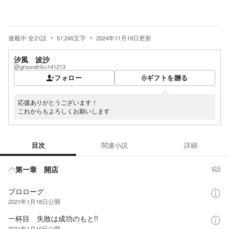
連載中
全
21
話
51,245
文字
2024年11月19日
更新
汐風 波沙
@groundriku141213
フォロー
ギフトを贈る
応援ありがとうございます！
これからもよろしくお願いします
目次
関連小説
詳細
目次
第一章 開店
5話
プロローグ
2021年1月18日
公開
一杯目 失敗は成功のもと!!
2021年1月19日
公開