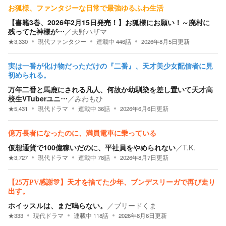
お狐様、ファンタジーな日常で最強ゆるふわ生活
【書籍3巻、2026年2月15日発売！】お狐様にお願い！～廃村に
残ってた神様が…
／
天野ハザマ
★
3,330
現代ファンタジー
連載中
446
話
2026年8月5日
更新
実は一番が化け物だっただけの『二番』、天才美少女配信者に見
初められる。
万年二番と馬鹿にされる凡人、何故か幼馴染を差し置いて天才高
校生VTuberユニ…
／
みわもひ
★
5,431
現代ドラマ
連載中
36
話
2026年6月6日
更新
億万長者になったのに、満員電車に乗っている
仮想通貨で100億稼いだのに、平社員をやめられない
／
T.K.
★
3,727
現代ドラマ
連載中
78
話
2026年8月7日
更新
【25万PV感謝🎊】天才を捨てた少年、ブンデスリーガで再び走り
出す。
ホイッスルは、まだ鳴らない。
／
ブリードくま
★
333
現代ドラマ
連載中
118
話
2026年8月6日
更新