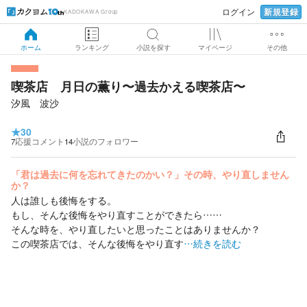
新規登録
ログイン
KADOKAWA Group
ホーム
ランキング
小説を探す
マイページ
その他
喫茶店 月日の薫り〜過去かえる喫茶店〜
汐風 波沙
★
30
7
応援コメント
14
小説のフォロワー
「君は過去に何を忘れてきたのかい？」その時、やり直しません
か？
人は誰しも後悔をする。
もし、そんな後悔をやり直すことができたら……
そんな時を、やり直したいと思ったことはありませんか？
この喫茶店では、そんな後悔をやり直す
…続きを読む