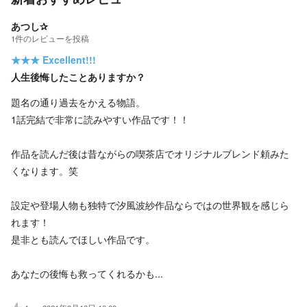
あつし✰︎
1
件の
レビューを投稿
★★★
Excellent!!!
人生後悔したことありますか？
題名の通り過去をかえる物語。
1話完結で非常に読みやすい作品です！！
作品を読んだ後は昔ながらの喫茶店でオリジナルブレンド頼みた
くなります。笑
設定や登場人物も独特で汐風波紗作品ならではの世界観を感じら
れます！
是非とも読んでほしい作品です。
あなたの後悔も救ってくれるかも...