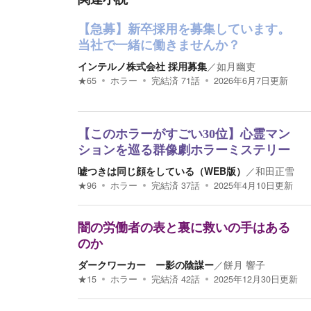
【急募】新卒採用を募集しています。
当社で一緒に働きませんか？
インテルノ株式会社 採用募集
／
如月幽吏
★
65
ホラー
完結済
71
話
2026年6月7日
更新
【このホラーがすごい30位】心霊マン
ションを巡る群像劇ホラーミステリー
嘘つきは同じ顔をしている（WEB版）
／
和田正雪
★
96
ホラー
完結済
37
話
2025年4月10日
更新
闇の労働者の表と裏に救いの手はある
のか
ダークワーカー ー影の陰謀ー
／
餅月 響子
★
15
ホラー
完結済
42
話
2025年12月30日
更新