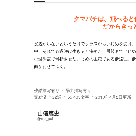
概要
クマバチは、飛べると
だからきっ
父親がいないというだけでクラスからいじめを受け、
中、それでも過咲は生きると決めた。最後までいじめ
の鍵盤蓋で骨折させたいじめの主犯である伊達理。伊
向かわせてゆく。
残酷描写有り
暴力描写有り
完結済
全
22
話
55,439
文字
2019年4月2日
更新
山儀篤史
@ash_suit