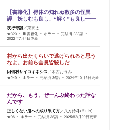
【書籍化】得体の知れぬ数多の怪異
譚。妖しむも良し、“解く”も良し――
夜行奇談
／
東亮太
★
320
書籍化
ホラー
完結済
233
話
2022年7月4日
更新
村から出たくらいで逃げられると思う
なよ。お前ら全員皆殺しだ
因習村サイコキネシス
／
木古おうみ
★
249
ホラー
完結済
36
話
2024年10月6日
更新
だから、もう、ぜーんぶ終わった話な
んです
正しくない鬼への成り果て方
／
八方鈴斗(Rinto)
★
96
ホラー
完結済
38
話
2025年8月20日
更新