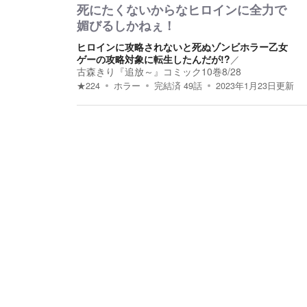
死にたくないからなヒロインに全力で
媚びるしかねぇ！
ヒロインに攻略されないと死ぬゾンビホラー乙女
ゲーの攻略対象に転生したんだが!?
／
古森きり『追放～』コミック10巻8/28
★
224
ホラー
完結済
49
話
2023年1月23日
更新