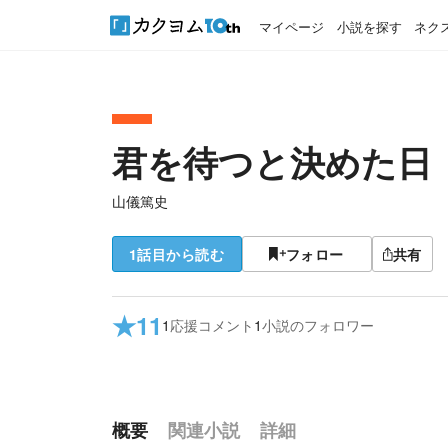
マイページ
小説を探す
ネク
君を待つと決めた日
山儀篤史
1話目から読む
フォロー
共有
★
11
1
応援コメント
1
小説のフォロワー
概要
関連小説
詳細