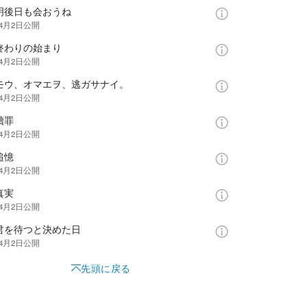
／明後日も会おうね
年4月2日
公開
終わりの始まり
年4月2日
公開
／モウ、オマエヲ、逃ガサナイ。
年4月2日
公開
贖罪
年4月2日
公開
追憶
年4月2日
公開
真実
年4月2日
公開
／君を待つと決めた日
年4月2日
公開
先頭に戻る