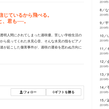
2019
8／
信じているから飛べる。
2019
と、君も──。
9／平
2019
透明人間にされてしまった過咲優。苦しい学校生活の
10
から庇ってくれた水見心音、そんな水見の指をピアノ
2019
達が起こした傷害事件が、過咲の運命を思わぬ方向に
11
2019
12
2019
13
2019
14／
フォロー
ギフトを贈る
2019
15
2019