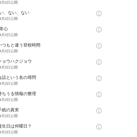
年4月2日
公開
ない、ない、ない
年4月2日
公開
常心
年4月2日
公開
／いつもと違う登校時間
年4月2日
公開
／キョウハクジョウ
年4月2日
公開
／会話という名の尋問
年4月2日
公開
／持ちうる情報の整理
年4月2日
公開
手紙の真実
年4月2日
公開
／誕生日は何曜日？
年4月2日
公開