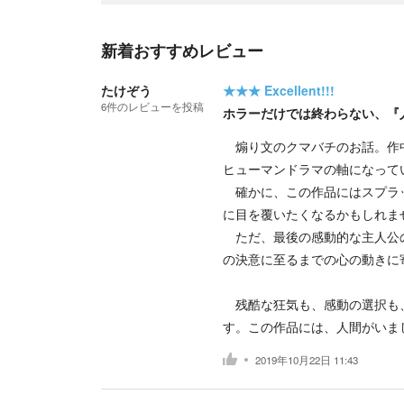
新着おすすめレビュー
たけぞう
★★★
Excellent!!!
6
件の
レビューを投稿
ホラーだけでは終わらない、『
煽り文のクマバチのお話。作中
ヒューマンドラマの軸になって
確かに、この作品にはスプラッ
に目を覆いたくなるかもしれま
ただ、最後の感動的な主人公の
の決意に至るまでの心の動きに
残酷な狂気も、感動の選択も、
す。この作品には、人間がいま
2019年10月22日 11:43