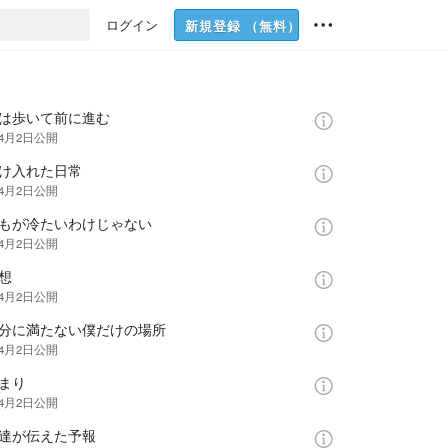
ログイン
新規登録
（無料）
僕は歩いて前に進む
年4月2日
公開
受け入れた日常
年4月2日
公開
誰もが冷たいわけじゃない
年4月2日
公開
想
年4月2日
公開
５分に満たない僕だけの場所
年4月2日
公開
まり
年4月2日
公開
友達が伝えた予報