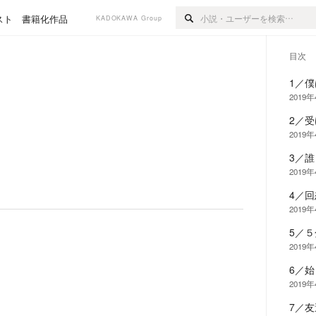
スト
書籍化作品
KADOKAWA Group
目次
1／
2019
2／
2019
3／
2019
4／回
2019
5／
2019
6／始
2019
7／