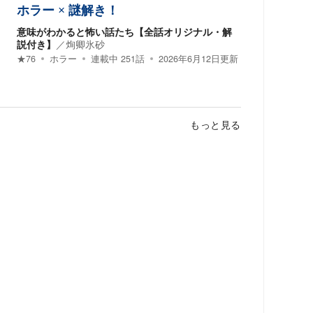
ホラー × 謎解き！
意味がわかると怖い話たち【全話オリジナル・解
説付き】
／
㶷卿氷砂
★
76
ホラー
連載中
251
話
2026年6月12日
更新
もっと見る